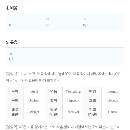
4. 비음
ㄴ
ㅁ
ㅇ
n
m
ng
5. 유음
ㄹ
r, l
[붙임 1] ‘ㄱ, ㄷ, ㅂ’은 모음 앞에서는 ‘g, d, b’로, 자음 앞이나 어말에서는 ‘k, t, p’로
적는다.([ ] 안의 발음에 따라 표기함.)
구미
Gumi
영동
Yeongdong
백암
Baegam
옥천
Okcheon
합덕
Hapdeok
호법
Hobeop
월곶
벚꽃
한밭
Wolgot
beotkkot
Hanbat
[월곧]
[벋꼳]
[한받]
[붙임 2] ‘ㄹ’은 모음 앞에서는 ‘r’로, 자음 앞이나 어말에서는 ‘l’로 적는다. 단, ‘ㄹ