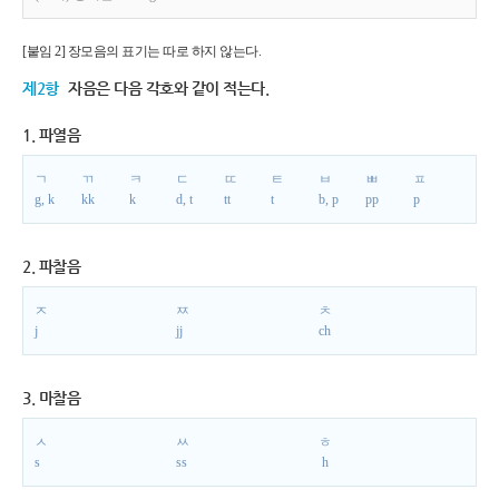
[붙임 2] 장모음의 표기는 따로 하지 않는다.
제2항
자음은 다음 각호와 같이 적는다.
1. 파열음
ㄱ
ㄲ
ㅋ
ㄷ
ㄸ
ㅌ
ㅂ
ㅃ
ㅍ
g, k
kk
k
d, t
tt
t
b, p
pp
p
2. 파찰음
ㅈ
ㅉ
ㅊ
j
jj
ch
3. 마찰음
ㅅ
ㅆ
ㅎ
s
ss
h