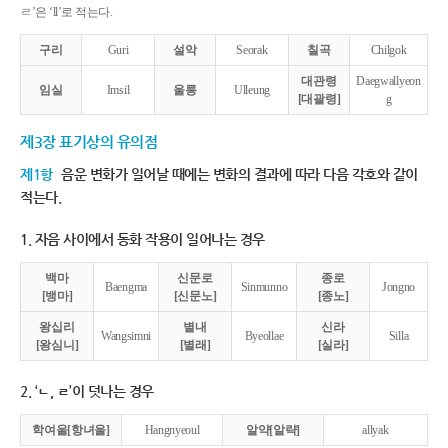
ㄹ’은 ‘ll’로 적는다.
구리
Guri
설악
Seorak
칠곡
Chilgok
대관령
Daegwallyeon
임실
Imsil
울릉
Ulleung
[대괄령]
g
제3장 표기상의 유의점
제1항
음운 변화가 일어날 때에는 변화의 결과에 따라 다음 각호와 같이
적는다.
1. 자음 사이에서 동화 작용이 일어나는 경우
백마
신문로
종로
Baengma
Sinmunno
Jongno
[뱅마]
[신문노]
[종노]
왕십리
별내
신라
Wangsimni
Byeollae
Silla
[왕심니]
[별래]
[실라]
2. ‘ㄴ, ㄹ’이 덧나는 경우
학여울[항녀울]
Hangnyeoul
알약[알략]
allyak