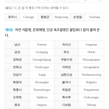
[붙임] ‘시, 군, 읍’의 행정 구역 단위는 생략할 수 있다.
청주시
Cheongju
함평군
Hampyeong
순창읍
Sunchang
제6항
자연 지물명, 문화재명, 인공 축조물명은 붙임표(-) 없이 붙여 쓴
다.
남산
Namsan
속리산
Songnisan
금강
Geumgang
독도
Dokdo
경복궁
Gyeongbokgung
무량수전
Muryangsujeon
연화교
Yeonhwagyo
극락전
Geungnakjeon
안압지
Anapji
남한산성
Namhansanseong
화랑대
Hwarangdae
불국사
Bulguksa
현충사
Hyeonchungsa
독립문
Dongnimmun
오죽헌
Ojukheon
촉석루
Chokseongnu
종묘
Jongmyo
다보탑
Dabotap