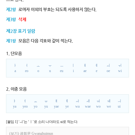
제2항
로마자 이외의 부호는 되도록 사용하지 않는다.
제3항
삭제
제2장 표기 일람
제1항
모음은 다음 각호와 같이 적는다.
1. 단모음
ㅏ
ㅓ
ㅗ
ㅜ
ㅡ
ㅣ
ㅐ
ㅔ
ㅚ
ㅟ
a
eo
o
u
eu
i
ae
e
oe
wi
2. 이중 모음
ㅑ
ㅕ
ㅛ
ㅠ
ㅒ
ㅖ
ㅘ
ㅙ
ㅝ
ㅞ
ㅢ
ya
yeo
yo
yu
yae
ye
wa
wae
wo
we
ui
[붙임 1] ‘ㅢ’는 ‘ㅣ’로 소리 나더라도 ui로 적는다.
(보기) 광희문 Gwanghuimun