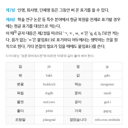
제7항
인명, 회사명, 단체명 등은 그동안 써 온 표기를 쓸 수 있다.
제8항
학술 연구 논문 등 특수 분야에서 한글 복원을 전제로 표기할 경우
에는 한글 표기를 대상으로 적는다.
1)
이 때
글자 대응은 제2장을 따르되 ‘ㄱ, ㄷ, ㅂ, ㄹ’은 ‘g, d, b, l’로만 적는
다. 음가 없는 ‘ㅇ’은 붙임표(-)로 표기하되 어두에서는 생략하는 것을 원
칙으로 한다. 기타 분절의 필요가 있을 때에도 붙임표(-)를 쓴다.
1) '이 때'는 "표준국어대사전"에 따르면 '이때'와 같이 붙여 써야 한다.
집
jib
짚
jip
밖
bakk
값
gabs
붓꽃
buskkoch
먹는
meogneun
독립
doglib
문리
munli
물엿
mul-yeos
굳이
gud-i
좋다
johda
가곡
gagog
조랑말
jolangmal
없었습니다
eobs-eoss-seubnida