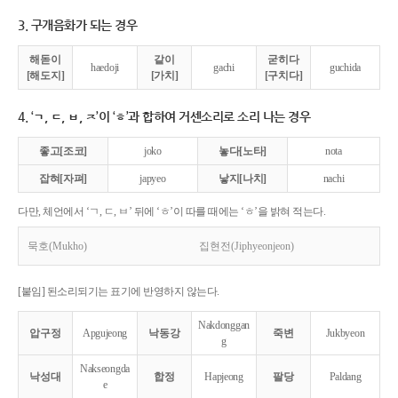
3. 구개음화가 되는 경우
해돋이
같이
굳히다
haedoji
gachi
guchida
[해도지]
[가치]
[구치다]
4. ‘ㄱ, ㄷ, ㅂ, ㅈ’이 ‘ㅎ’과 합하여 거센소리로 소리 나는 경우
좋고[조코]
joko
놓다[노타]
nota
잡혀[자펴]
japyeo
낳지[나치]
nachi
다만, 체언에서 ‘ㄱ, ㄷ, ㅂ’ 뒤에 ‘ㅎ’이 따를 때에는 ‘ㅎ’을 밝혀 적는다.
묵호(Mukho)
집현전(Jiphyeonjeon)
[붙임] 된소리되기는 표기에 반영하지 않는다.
Nakdonggan
압구정
Apgujeong
낙동강
죽변
Jukbyeon
g
Nakseongda
낙성대
합정
Hapjeong
팔당
Paldang
e