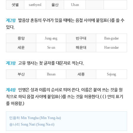
샛별
saetbyeol
울산
Ulsan
제2항
발음상 혼동의 우려가 있을 때에는 음절 사이에 붙임표(-)를 쓸 수
있다.
중앙
Jung-ang
반구대
Ban-gudae
세운
Se-un
해운대
Hae-undae
제3항
고유 명사는 첫 글자를 대문자로 적는다.
부산
Busan
세종
Sejong
제4항
인명은 성과 이름의 순서로 띄어 쓴다. 이름은 붙여 쓰는 것을 원
칙으로 하되 음절 사이에 붙임표(-)를 쓰는 것을 허용한다.( ( ) 안의 표기
를 허용함.)
민용하 Min Yongha (Min Yong-ha)
송나리 Song Nari (Song Na-ri)