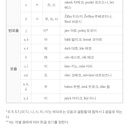
zámek 자메크, pozdní 포즈드니, bez
z
ㅈ
즈, 스
베스
Žižka 지슈카, Žvěřina 주베르지나,
ž
ㅈ
주, 슈, 시
Brož 브로시
반모음
j
이*
jaro 야로, pokoj 포코이
a, á
아
balík 발리크, komár 코마르
e, é
에
dech 데흐, léto 레토
ě
예
sěst 셰스트, věk 베크
i, í
이
kino 키노, míra 미라
모음
o,ó
오
obec 오베츠, nervózni 네르보즈니
u, ú,
우
buben 부벤, úrok 우로크, dům 둠
ů
y, ý
이
jazyk
야지크, líný 리니
* d', ň, š, t', j의 '디, 니, 시, 티, 이'는 뒤따르는 모음과 결합할 때 합쳐서 1 음절로 적는
다.
** x는 개별 용례에 따라 한글 표기를 정한다.