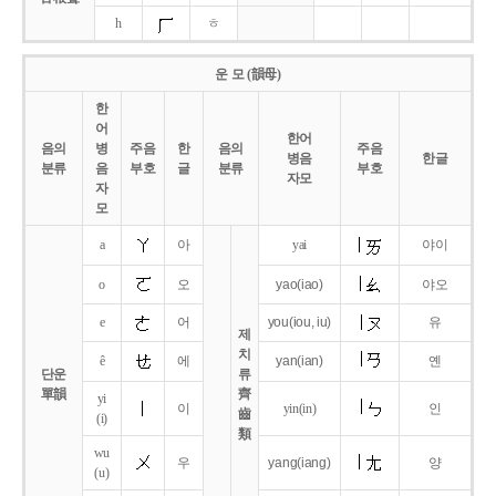
h
ㅎ
운 모 (韻母)
한
어
한어
음의
병
주음
한
음의
주음
병음
한글
분류
음
부호
글
분류
부호
자모
자
모
a
아
yai
야이
o
오
yao
(iao)
야오
e
어
you
(iou,
iu)
유
제
치
ê
에
yan
(ian)
옌
단운
류
單韻
齊
yi
이
yin(in)
인
齒
(i)
類
wu
우
yang
(iang)
양
(u)