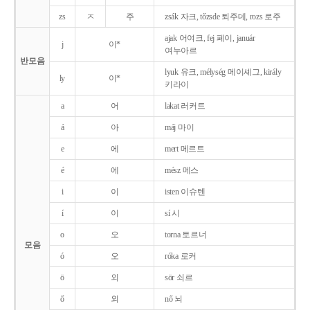
zs
ㅈ
주
zsák 자크, tőzsde 퇴주데, rozs 로주
ajak 어여크, fej 페이, január
j
이*
여누아르
반모음
lyuk 유크, mélység 메이셰그, király
ly
이*
키라이
a
어
lakat 러커트
á
아
máj 마이
e
에
mert 메르트
é
에
mész 메스
i
이
isten 이슈텐
í
이
sí 시
o
오
torna 토르너
모음
ó
오
róka 로커
ö
외
sör 쇠르
ő
외
nő 뇌