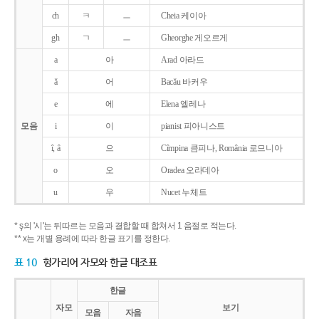
ch
ㅋ
ㅡ
Cheia 케이아
gh
ㄱ
ㅡ
Gheorghe 게오르게
a
아
Arad 아라드
ǎ
어
Bacǎu 바커우
e
에
Elena 엘레나
모음
i
이
pianist 피아니스트
î, â
으
Cîmpina 큼피나, România 로므니아
o
오
Oradea 오라데아
u
우
Nucet 누체트
* ş의 '시'는 뒤따르는 모음과 결합할 때 합쳐서 1 음절로 적는다.
** x는 개별 용례에 따라 한글 표기를 정한다.
표 10
헝가리어 자모와 한글 대조표
한글
자모
보기
모음
자음