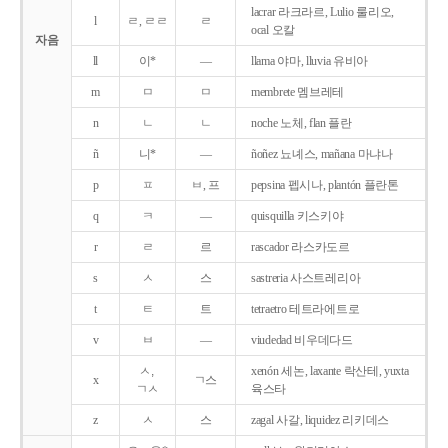
lacrar 라크라르, Lulio 룰리오,
l
ㄹ, ㄹㄹ
ㄹ
ocal 오칼
자음
ll
이*
―
llama 야마, lluvia 유비아
m
ㅁ
ㅁ
membrete 멤브레테
n
ㄴ
ㄴ
noche 노체, flan 플란
ñ
니*
―
ñoñez 뇨녜스, mañana 마냐나
p
ㅍ
ㅂ, 프
pepsina 펩시나, plantón 플란톤
q
ㅋ
―
quisquilla 키스키야
r
ㄹ
르
rascador 라스카도르
s
ㅅ
스
sastreria 사스트레리아
t
ㅌ
트
tetraetro 테트라에트로
v
ㅂ
―
viudedad 비우데다드
ㅅ,
xenón 세논, laxante 락산테, yuxta
x
ㄱ스
ㄱㅅ
육스타
z
ㅅ
스
zagal 사갈, liquidez 리키데스