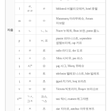
ㄹ,
l
ㄹ
bibliotecǎ 비블리오테커, hotel 호텔
ㄹㄹ
Maramureş 마라무레슈, Avram
m
ㅁ
ㅁ
아브람
자음
n
ㄴ
ㄴ, 느
Nucet 누체트, Bran 브란, pumn 품느
pianist 피아니스트, septembrie
p
ㅍ
ㅂ, 프
셉템브리에, cap 카프
r
ㄹ
르
radio 라디오, dor 도르
s
ㅅ
스
Sibiu 시비우, pas 파스
ş
시*
슈
şag 샤그, Mureş 무레슈
t
ㅌ
트
telefonist 텔레포니스트, bilet 빌레트
ţ
ㅊ
츠
ţigarǎ 치가러, braţ 브라츠
v
ㅂ
브
Victoria 빅토리아, Braşov 브라쇼브
ㄱㅅ,
크스,
x**
taxi 탁시, examen 에그자멘
그ㅈ
ㄱ스
z
ㅈ
즈
ziar 지아르, autobuz 아우토부즈