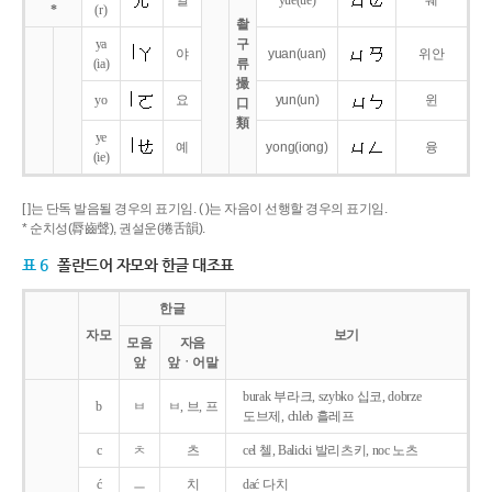
얼
yue
(ue)
웨
*
(r)
촬
ya
구
야
yuan
(uan)
위안
(ia)
류
撮
yo
요
yun
(un)
윈
口
類
ye
예
yong
(iong)
융
(ie)
[ ]는 단독 발음될 경우의 표기임. ( )는 자음이 선행할 경우의 표기임.
* 순치성(脣齒聲), 권설운(捲舌韻).
표 6
폴란드어 자모와 한글 대조표
한글
자모
보기
모음
자음
앞
앞ㆍ어말
burak 부라크, szybko 십코, dobrze
b
ㅂ
ㅂ, 브, 프
도브제, chleb 흘레프
c
ㅊ
츠
cel 첼, Balicki 발리츠키, noc 노츠
ć
ㅡ
치
dać 다치