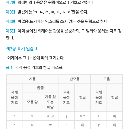
제2항
외래어의 1 음운은 원칙적으로 1 기호로 적는다.
제3항
받침에는 ‘ㄱ, ㄴ, ㄹ, ㅁ, ㅂ, ㅅ, ㅇ’만을 쓴다.
제4항
파열음 표기에는 된소리를 쓰지 않는 것을 원칙으로 한다.
제5항
이미 굳어진 외래어는 관용을 존중하되, 그 범위와 용례는 따로 정
한다.
제2장 표기 일람표
외래어는 표 1~19에 따라 표기한다.
표 1
국제 음성 기호와 한글 대조표
자음
반모음
모음
한글
국제
국제
국제
자음 앞
음성
음성
한글
음성
한글
모음 앞
또는
기호
기호
기호
어말
p
ㅍ
ㅂ, 프
j
이*
i
이
b
ㅂ
브
ɥ
위
y
위