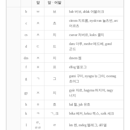
앞
앞ㆍ어말
b
ㅂ
브
bab 버브, ablak 어블러크
citrom 치트롬, nyolcvan 뇰츠번, arc
c
ㅊ
츠
어르츠
cs
ㅊ
치
csavar 처버르, kulcs 쿨치
daru 더루, medve 메드베, gond
d
ㄷ
드
곤드
dzs
ㅈ
지
dzsem 젬
f
ㅍ
프
elfog 엘포그
gumi 구미, nyugta 뉴그터, csomag
g
ㄱ
그
초머그
gyár 자르, hagyma 허지머, nagy
gy
ㅈ
지
너지
h
ㅎ
흐
hal 헐, juh 유흐
k
ㅋ
ㄱ, 크
béka 베커, keksz 켁스, szék 세크
ㄹ,
l
ㄹ
len 렌, meleg 멜레그, dél 델
ㄹㄹ