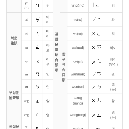
yu
위
ying
(ing)
잉
(u)
아
ai
wa
(ua)
와
이
에
ei
wo
(uo)
워
결
이
복운
합
複韻
운
아
ao
wai
(uai)
와이
모
오
합
結
어
구
웨이
合
ou
wei
(ui)
우
류
(우이)
韻
合
母
an
안
wan
(uan)
완
口
類
원
en
언
wen
(un)
(운)
부성운
附聲韻
wang
ang
앙
왕
(uang)
웡
eng
엉
weng
(ong)
(웅)
권설운
er