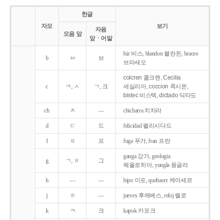
한글
자모
보기
자음
모음 앞
앞ㆍ어말
biz 비스, blandon 블란돈, braceo
b
ㅂ
브
브라세오
colcren 콜크렌, Cecilia
c
ㅋ, ㅅ
ㄱ, 크
세실리아, coccion 콕시온,
bistec 비스텍, dictado 딕타도
ch
ㅊ
―
chicharra 치차라
d
ㄷ
드
felicidad 펠리시다드
f
ㅍ
프
fuga 푸가, fran 프란
ganga 강가, geologia
g
ㄱ, ㅎ
그
헤올로히아, yungla 융글라
h
―
―
hipo 이포, quehacer 케아세르
j
ㅎ
―
jueves 후에베스, reloj 렐로
k
ㅋ
크
kapok 카포크