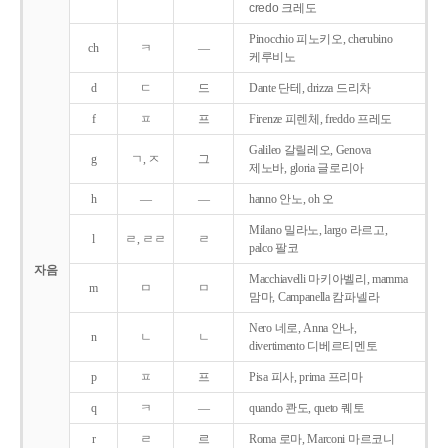
credo 크레도
Pinocchio 피노키오, cherubino
ch
ㅋ
―
케루비노
d
ㄷ
드
Dante 단테, drizza 드리차
f
ㅍ
프
Firenze 피렌체, freddo 프레도
Galileo 갈릴레오, Genova
g
ㄱ, ㅈ
그
제노바, gloria 글로리아
h
―
―
hanno 안노, oh 오
Milano 밀라노, largo 라르고,
l
ㄹ, ㄹㄹ
ㄹ
palco 팔코
자음
Macchiavelli 마키아벨리, mamma
m
ㅁ
ㅁ
맘마, Campanella 캄파넬라
Nero 네로, Anna 안나,
n
ㄴ
ㄴ
divertimento 디베르티멘토
p
ㅍ
프
Pisa 피사, prima 프리마
q
ㅋ
―
quando 콴도, queto 퀘토
r
ㄹ
르
Roma 로마, Marconi 마르코니