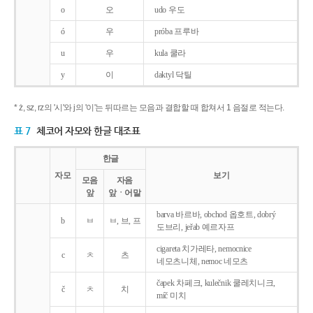
o
오
udo 우도
ó
우
próba 프루바
u
우
kula 쿨라
y
이
daktyl 닥틸
* ż, sz, rz의 '시'와 j의 '이'는 뒤따르는 모음과 결합할 때 합쳐서 1 음절로 적는다.
표 7
체코어 자모와 한글 대조표
한글
자모
보기
모음
자음
앞
앞ㆍ어말
barva 바르바, obchod 옵호트, dobrý
b
ㅂ
ㅂ, 브, 프
도브리, jeřab 예르자프
cigareta 치가레타, nemocnice
c
ㅊ
츠
네모츠니체, nemoc 네모츠
čapek 차페크, kulečnik 쿨레치니크,
č
ㅊ
치
míč 미치