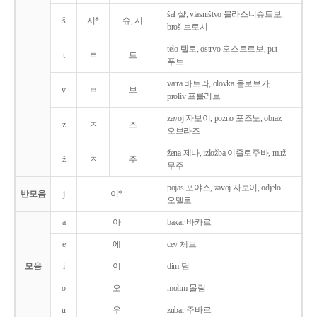
šal 샬, vlasništvo 블라스니슈트보,
š
시*
슈, 시
broš 브로시
telo 텔로, ostrvo 오스트르보, put
t
ㅌ
트
푸트
vatra 바트라, olovka 올로브카,
v
ㅂ
브
proliv 프롤리브
zavoj 자보이, pozno 포즈노, obraz
z
ㅈ
즈
오브라즈
žena 제나, izložba 이즐로주바, muž
ž
ㅈ
주
무주
pojas 포야스, zavoj 자보이, odjelo
반모음
j
이*
오델로
a
아
bakar 바카르
e
에
cev 체브
모음
i
이
dim 딤
o
오
molim 몰림
u
우
zubar 주바르