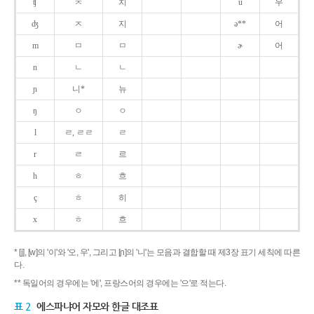
ʧ
ㅊ
치
u
우
ʤ
ㅈ
지
ə**
어
m
ㅁ
ㅁ
ɚ
어
n
ㄴ
ㄴ
ɲ
니*
뉴
ŋ
ㅇ
ㅇ
l
ㄹ, ㄹㄹ
ㄹ
r
ㄹ
르
h
ㅎ
흐
ç
ㅎ
히
x
ㅎ
흐
* [j], [w]의 '이'와 '오, 우', 그리고 [ɲ]의 '니'는 모음과 결합할 때 제3장 표기 세칙에 따른
다.
** 독일어의 경우에는 '에', 프랑스어의 경우에는 '으'로 적는다.
표 2
에스파냐어 자모와 한글 대조표