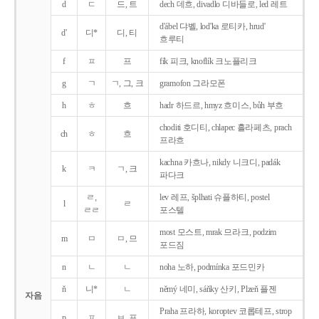
d
ㄷ
드, 트
dech 데흐, divadlo 디바들로, led 레트
d'ábel 댜벨, lod'ka 로티카, hrud'
d'
디*
디, 티
흐루티
f
ㅍ
프
fík 피크, knoflík 크노플리크
g
ㄱ
ㄱ, 그, 크
gramofon 그라모폰
h
ㅎ
흐
hadr 하드르, hmyz 흐미스, bůh 부흐
choditi 호디티, chlapec 흘라페츠, prach
ch
ㅎ
흐
프라흐
kachna 카흐나, nikdy 니크디, padák
k
ㅋ
ㄱ, 크
파다크
ㄹ,
lev 레프, šplhati 슈플하티, postel
l
ㄹ
ㄹㄹ
포스텔
most 모스트, mrak 므라크, podzim
m
ㅁ
ㅁ, 므
포드짐
n
ㄴ
ㄴ
noha 노하, podmínka 포드민카
ň
니*
ㄴ
němý 네미, sáňky 산키, Plzeň 플젠
자음
Praha 프라하, koroptev 코롭테프, strop
p
ㅍ
ㅂ, 프