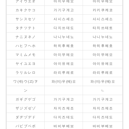
ア イ ウ エ オ
아 이 우 에 오
아 이 우 에 오
カ キ ク ケ コ
가 기 구 게 고
카 키 쿠 케 코
サ シ ス セ ソ
사 시 스 세 소
사 시 스 세 소
タ チ ツ テ ト
다 지 쓰 데 도
타 치 쓰 테 토
ナ ニ ヌ ネ ノ
나 니 누 네 노
나 니 누 네 노
ハ ヒ フ ヘ ホ
하 히 후 헤 호
하 히 후 헤 호
マ ミ ム メ モ
마 미 무 메 모
마 미 무 메 모
ヤ イ ユ エ ヨ
야 이 유 에 요
야 이 유 에 요
ラ リ ル レ ロ
라 리 루 레 로
라 리 루 레 로
ワ (ヰ) ウ (ヱ) ヲ
와 (이) 우 (에) 오
와 (이) 우 (에) 오
ン
ㄴ
ガ ギ グ ゲ ゴ
가 기 구 게 고
가 기 구 게 고
ザ ジ ズ ゼ ゾ
자 지 즈 제 조
자 지 즈 제 조
ダ ヂ ヅ デ ド
다 지 즈 데 도
다 지 즈 데 도
バ ビ ブ ベ ボ
바 비 부 베 보
바 비 부 베 보