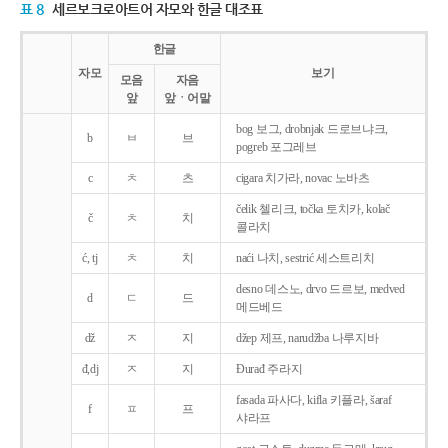
표 8
세르보크로아트어 자모와 한글 대조표
한글
자모
보기
모음
자음
앞
앞ㆍ어말
bog 보그, drobnjak 드로브냐크,
b
ㅂ
브
pogreb 포그레브
c
ㅊ
츠
cigara 치가라, novac 노바츠
čelik 첼리크, točka 토치카, kolač
č
ㅊ
치
콜라치
ć, tj
ㅊ
치
naći 나치, sestrić 세스트리치
desno 데스노, drvo 드르보, medved
d
ㄷ
드
메드베드
dž
ㅈ
지
džep 제프, narudžba 나루지바
đ,dj
ㅈ
지
Ðurađ 주라지
fasada 파사다, kifla 키플라, šaraf
f
ㅍ
프
샤라프