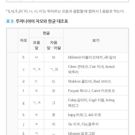
* lj, nj, š, j의 '리, 니, 시, 이'는 뒤따르는 모음과 결합할 때 합쳐서 1 음절로 적는다.
표 9
루마니아어 자모와 한글 대조표
한글
자모
보기
모음
자음
앞
앞ㆍ어말
b
ㅂ
브
bibliotecǎ 비블리오테커, alb 알브
Cîntec 큰테크, Cine 치네, facturǎ
c
ㅋ, ㅊ
ㄱ, 크
팍투러
d
ㄷ
드
Moldova 몰도바, Brad 브라드
f
ㅍ
프
Focşani 폭샤니, Cartof 카르토프
Galaţi 갈라치, Gigel 지젤, hering
g
ㄱ, ㅈ
그
헤린그
h
ㅎ
흐
haţeg 하체그, duh 두흐
j
ㅈ
지
Jiu 지우, Cluj 클루지
k
ㅋ
ㅡ
kilogram 킬로그람