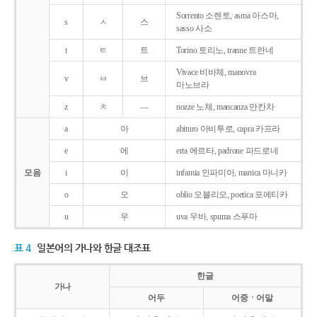
Sorrento 소렌토, asma 아스마,
s
ㅅ
스
sasso 사소
t
ㅌ
트
Torino 토리노, tranne 트란네
Vivace 비바체, manovra
v
ㅂ
브
마노브라
z
ㅊ
―
nozze 노체, mancanza 만칸차
a
아
abituro 아비투로, capra 카프라
e
에
erta 에르타, padrone 파드로네
모음
i
이
infamia 인파미아, manica 마니카
o
오
oblio 오블리오, poetica 포에티카
u
우
uva 우바, spuma 스푸마
표 4
일본어의 가나와 한글 대조표
한글
가나
어두
어중ㆍ어말