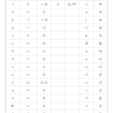
t
ㅌ
ㅅ, 트
w
오, 우*
e
에
d
ㄷ
드
ø
외
k
ㅋ
ㄱ, 크
ɛ
에
g
ㄱ
그
ɛ̃
앵
f
ㅍ
프
œ
외
v
ㅂ
브
욍
θ
ㅅ
스
æ
애
ð
ㄷ
드
a
아
s
ㅅ
스
ɑ
아
z
ㅈ
즈
ɑ̃
앙
ʃ
시
슈, 시
ʌ
어
ʒ
ㅈ
지
ɔ
오
ʦ
ㅊ
츠
ɔ̃
옹
ʣ
ㅈ
즈
o
오