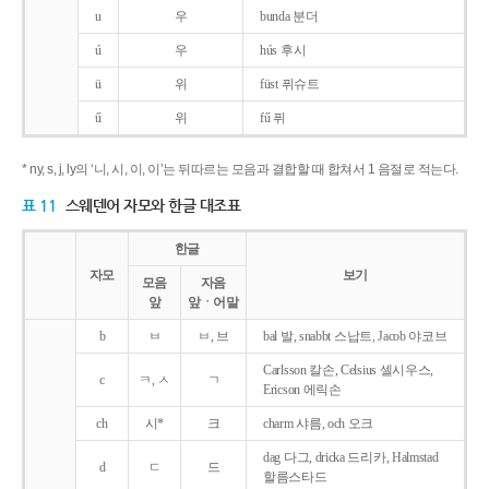
u
우
bunda 분더
ú
우
hús 후시
ü
위
füst 퓌슈트
ű
위
fű 퓌
* ny, s, j, ly의 ‘니, 시, 이, 이’는 뒤따르는 모음과 결합할 때 합쳐서 1 음절로 적는다.
표 11
스웨덴어 자모와 한글 대조표
한글
자모
보기
모음
자음
앞
앞ㆍ어말
b
ㅂ
ㅂ, 브
bal 발, snabbt 스납트, Jacob 야코브
Carlsson 칼손, Celsius 셀시우스,
c
ㅋ, ㅅ
ㄱ
Ericson 에릭손
ch
시*
크
charm 샤름, och 오크
dag 다그, dricka 드리카, Halmstad
d
ㄷ
드
할름스타드