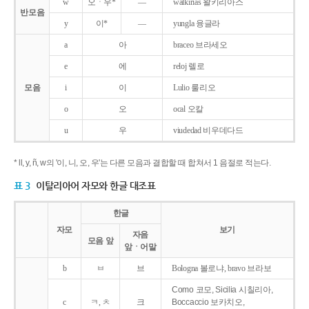
w
오ㆍ우*
―
walkirias 왈키리아스
반모음
y
이*
―
yungla 융글라
a
아
braceo 브라세오
e
에
reloj 렐로
모음
i
이
Lulio 룰리오
o
오
ocal 오칼
u
우
viudedad 비우데다드
* ll, y, ñ, w의 '이, 니, 오, 우'는 다른 모음과 결합할 때 합쳐서 1 음절로 적는다.
표 3
이탈리아어 자모와 한글 대조표
한글
자모
보기
자음
모음 앞
앞ㆍ어말
b
ㅂ
브
Bologna 볼로냐, bravo 브라보
Como 코모, Sicilia 시칠리아,
c
ㅋ, ㅊ
크
Boccaccio 보카치오,