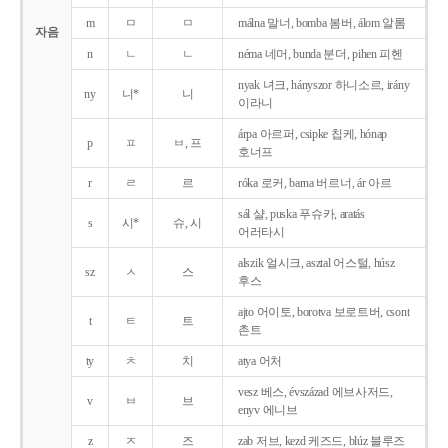
m
ㅁ
ㅁ
málna 말너, bomba 봄버, álom 알롬
자음
n
ㄴ
ㄴ
néma 네머, bunda 분더, pihen 피헨
nyak 녀크, hányszor 하니소르, irány
ny
니*
니
이라니
árpa 아르퍼, csipke 칩케, hónap
p
ㅍ
ㅂ, 프
호너프
r
ㄹ
르
róka 로커, barna 버르너, ár 아르
sál 샬, puska 푸슈카, aratás
s
시*
슈, 시
어러타시
alszik 얼시크, asztal 어스털, húsz
sz
ㅅ
스
후스
ajto 어이토, borotva 보로트버, csont
t
ㅌ
트
촌트
ty
ㅊ
치
atya 어처
vesz 베스, évszázad 에브사저드,
v
ㅂ
브
enyv 에니브
z
ㅈ
즈
zab 저브, kezd 케즈드, blúz 블루즈