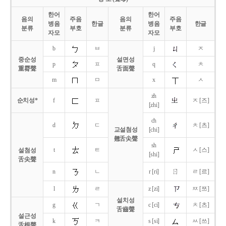
한어
한어
음의
주음
음의
주음
병음
한글
병음
한글
분류
부호
분류
부호
자모
자모
b
ㅂ
j
ㅈ
중순성
설면성
p
ㅍ
q
ㅊ
重脣聲
舌面聲
m
ㅁ
x
ㅅ
zh
순치성*
f
ㅍ
ㅈ [즈]
[zhi]
ch
d
ㄷ
ㅊ [츠]
교설첨성
[chi]
翹舌尖聲
sh
t
ㅌ
ㅅ [스]
설첨성
[shi]
舌尖聲
ㄖ
n
ㄴ
r [ri]
ㄹ [르]
l
ㄹ
z [zi]
ㅉ [쯔]
설치성
g
ㄱ
c [ci]
ㅊ [츠]
舌齒聲
설근성
k
ㅋ
s [si]
ㅆ [쓰]
舌根聲