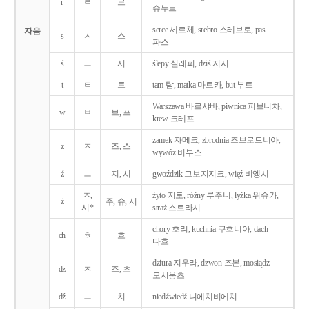
r
ㄹ
르
슈누르
serce 세르체, srebro 스레브로, pas
자음
s
ㅅ
스
파스
ś
ㅡ
시
ślepy 실레피, dziś 지시
t
ㅌ
트
tam 탐, matka 마트카, but 부트
Warszawa 바르샤바, piwnica 피브니차,
w
ㅂ
브, 프
krew 크레프
zamek 자메크, zbrodnia 즈브로드니아,
z
ㅈ
즈, 스
wywóz 비부스
ź
ㅡ
지, 시
gwoździk 그보지지크, więź 비엥시
ㅈ,
żyto 지토, różny 루주니, łyżka 위슈카,
ż
주, 슈, 시
시*
straż 스트라시
chory 호리, kuchnia 쿠흐니아, dach
ch
ㅎ
흐
다흐
dziura 지우라, dzwon 즈본, mosiądz
dz
ㅈ
즈, 츠
모시옹츠
dź
ㅡ
치
niedźwiedź 니에치비에치