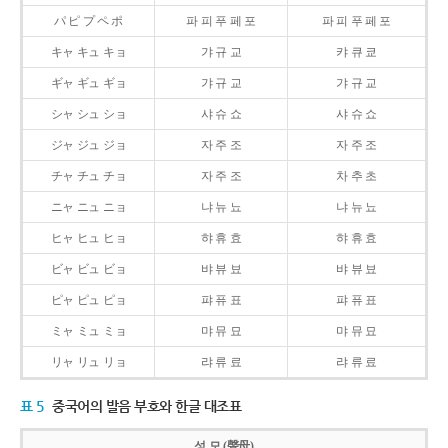
パ ピ プ ペ ポ
파 피 푸 페 포
파 피 푸 페 포
キャ キュ キョ
갸 규 교
캬 큐 쿄
ギャ ギュ ギョ
갸 규 교
갸 규 교
シャ シュ ショ
샤 슈 쇼
샤 슈 쇼
ジャ ジュ ジョ
자 주 조
자 주 조
チャ チュ チョ
자 주 조
차 추 초
ニャ ニュ ニョ
냐 뉴 뇨
냐 뉴 뇨
ヒャ ヒュ ヒョ
햐 휴 효
햐 휴 효
ビャ ビュ ビョ
뱌 뷰 뵤
뱌 뷰 뵤
ピャ ピュ ピョ
퍄 퓨 표
퍄 퓨 표
ミャ ミュ ミョ
먀 뮤 묘
먀 뮤 묘
リャ リュ リョ
랴 류 료
랴 류 료
표 5
중국어의 발음 부호와 한글 대조표
성 모 (聲母)