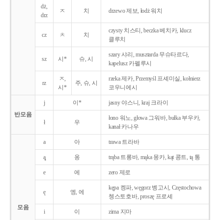
dż,
ㅈ
치
drzewo 제보, łodż 워치
drz
czysty 치스티, beczka 베치카, klucz
cz
ㅊ
치
클루치
szary 샤리, musztarda 무슈타르다,
sz
시*
슈, 시
kapelusz 카펠루시
ㅈ,
rzeka 제카, Przemyśl 프셰미실, kołnierz
rz
주, 슈, 시
시*
코우니에시
j
이*
jasny 야스니, kraj 크라이
반모음
łono 워노, głowa 그워바, bułka 부우카,
ł
우
kanał 카나우
a
아
trawa 트라바
ą̨
옹
trąba 트롱바, mąka 몽카, kąt 콩트, tą 통
e
에
zero 제로
kępa 켕파, węgorz 벵고시, Częstochowa
ę
엥, 에
쳉스토호바, proszę 프로셰
모음
i
이
zima 지마