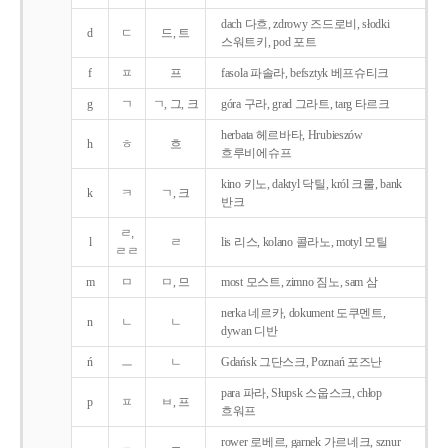
dach 다흐, zdrowy 즈드로비, słodki
d
ㄷ
드, 트
스워트키, pod 포트
f
ㅍ
프
fasola 파솔라, befsztyk 베프슈티크
g
ㄱ
ㄱ, 그, 크
góra 구라, grad 그라트, targ 타르크
herbata 헤르바타, Hrubieszów
h
ㅎ
흐
흐루비에슈프
kino 키노, daktyl 닥틸, król 크룰, bank
k
ㅋ
ㄱ, 크
반크
ㄹ,
l
ㄹ
lis 리스, kolano 콜라노, motyl 모틸
ㄹㄹ
m
ㅁ
ㅁ, 므
most 모스트, zimno 짐노, sam 삼
nerka 네르카, dokument 도쿠멘트,
n
ㄴ
ㄴ
dywan 디반
ń
ㅡ
ㄴ
Gdańsk 그단스크, Poznań 포즈난
para 파라, Słupsk 스웁스크, chłop
p
ㅍ
ㅂ, 프
흐워프
rower 로베르, garnek 가르네크, sznur