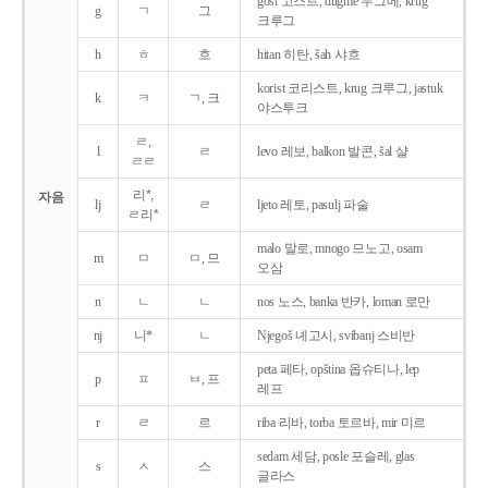
gost 고스트, dugme 두그메, krug
g
ㄱ
그
크루그
h
ㅎ
흐
hitan 히탄, šah 샤흐
korist 코리스트, krug 크루그, jastuk
k
ㅋ
ㄱ, 크
야스투크
ㄹ,
l
ㄹ
levo 레보, balkon 발콘, šal 샬
ㄹㄹ
리*,
자음
lj
ㄹ
ljeto 레토, pasulj 파술
ㄹ리*
malo 말로, mnogo 므노고, osam
m
ㅁ
ㅁ, 므
오삼
n
ㄴ
ㄴ
nos 노스, banka 반카, loman 로만
nj
니*
ㄴ
Njegoš 녜고시, svibanj 스비반
peta 페타, opština 옵슈티나, lep
p
ㅍ
ㅂ, 프
레프
r
ㄹ
르
riba 리바, torba 토르바, mir 미르
sedam 세담, posle 포슬레, glas
s
ㅅ
스
글라스