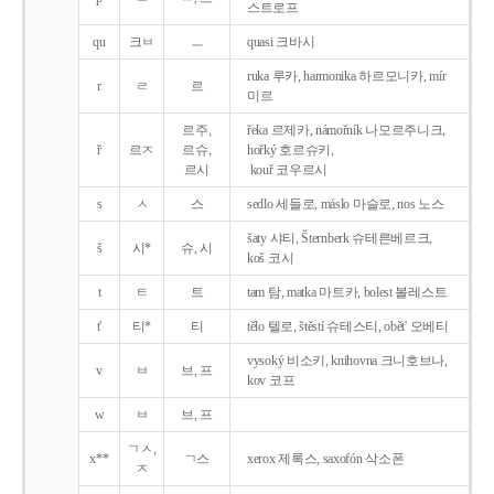
스트로프
qu
크ㅂ
ㅡ
quasi 크바시
ruka 루카, harmonika 하르모니카, mír
r
ㄹ
르
미르
르주,
řeka 르제카, námořník 나모르주니크,
ř
르ㅈ
르슈,
hořký 호르슈키,
르시
kouř 코우르시
s
ㅅ
스
sedlo 세들로, máslo 마슬로, nos 노스
šaty 샤티, Šternberk 슈테른베르크,
š
시*
슈, 시
koš 코시
t
ㅌ
트
tam 탐, matka 마트카, bolest 볼레스트
t'
티*
티
tělo 텔로, štěstí 슈테스티, obět' 오베티
vysoký 비소키, knihovna 크니호브나,
v
ㅂ
브, 프
kov 코프
w
ㅂ
브, 프
ㄱㅅ,
x**
ㄱ스
xerox 제록스, saxofón 삭소폰
ㅈ