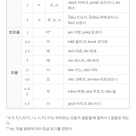
zámek 자메크, pozdní 포즈드니, bez
z
ㅈ
즈, 스
베스
Žižka 지슈카, Žvěřina 주베르지나,
ž
ㅈ
주, 슈, 시
Brož 브로시
반모음
j
이*
jaro 야로, pokoj 포코이
a, á
아
balík 발리크, komár 코마르
e, é
에
dech 데흐, léto 레토
ě
예
sěst 셰스트, věk 베크
i, í
이
kino 키노, míra 미라
모음
o,ó
오
obec 오베츠, nervózni 네르보즈니
u, ú,
우
buben 부벤, úrok 우로크, dům 둠
ů
y, ý
이
jazyk
야지크, líný 리니
* d', ň, š, t', j의 '디, 니, 시, 티, 이'는 뒤따르는 모음과 결합할 때 합쳐서 1 음절로 적는
다.
** x는 개별 용례에 따라 한글 표기를 정한다.