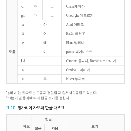
ch
ㅋ
ㅡ
Cheia 케이아
gh
ㄱ
ㅡ
Gheorghe 게오르게
a
아
Arad 아라드
ǎ
어
Bacǎu 바커우
e
에
Elena 엘레나
모음
i
이
pianist 피아니스트
î, â
으
Cîmpina 큼피나, România 로므니아
o
오
Oradea 오라데아
u
우
Nucet 누체트
* ş의 '시'는 뒤따르는 모음과 결합할 때 합쳐서 1 음절로 적는다.
** x는 개별 용례에 따라 한글 표기를 정한다.
표 10
헝가리어 자모와 한글 대조표
한글
자모
보기
모음
자음