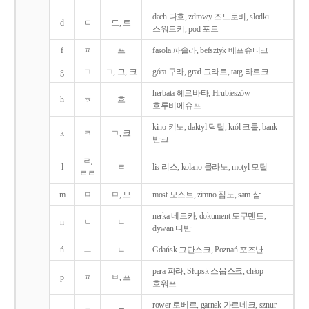
dach 다흐, zdrowy 즈드로비, słodki
d
ㄷ
드, 트
스워트키, pod 포트
f
ㅍ
프
fasola 파솔라, befsztyk 베프슈티크
g
ㄱ
ㄱ, 그, 크
góra 구라, grad 그라트, targ 타르크
herbata 헤르바타, Hrubieszów
h
ㅎ
흐
흐루비에슈프
kino 키노, daktyl 닥틸, król 크룰, bank
k
ㅋ
ㄱ, 크
반크
ㄹ,
l
ㄹ
lis 리스, kolano 콜라노, motyl 모틸
ㄹㄹ
m
ㅁ
ㅁ, 므
most 모스트, zimno 짐노, sam 삼
nerka 네르카, dokument 도쿠멘트,
n
ㄴ
ㄴ
dywan 디반
ń
ㅡ
ㄴ
Gdańsk 그단스크, Poznań 포즈난
para 파라, Słupsk 스웁스크, chłop
p
ㅍ
ㅂ, 프
흐워프
rower 로베르, garnek 가르네크, sznur