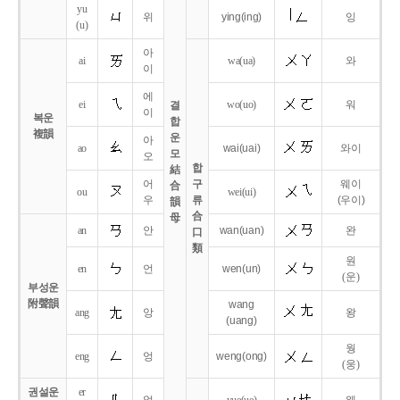
yu
위
ying
(ing)
잉
(u)
아
ai
wa
(ua)
와
이
에
ei
wo
(uo)
워
결
이
복운
합
複韻
운
아
ao
wai
(uai)
와이
모
오
합
結
어
구
웨이
合
ou
wei
(ui)
우
류
(우이)
韻
合
母
an
안
wan
(uan)
완
口
類
원
en
언
wen
(un)
(운)
부성운
附聲韻
wang
ang
앙
왕
(uang)
웡
eng
엉
weng
(ong)
(웅)
권설운
er