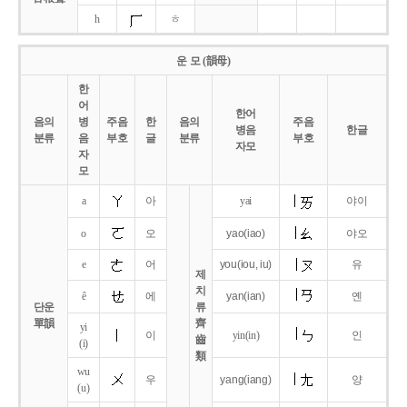
h
ㅎ
운 모 (韻母)
한
어
한어
음의
병
주음
한
음의
주음
병음
한글
분류
음
부호
글
분류
부호
자모
자
모
a
아
yai
야이
o
오
yao
(iao)
야오
e
어
you
(iou,
iu)
유
제
치
ê
에
yan
(ian)
옌
단운
류
單韻
齊
yi
이
yin(in)
인
齒
(i)
類
wu
우
yang
(iang)
양
(u)