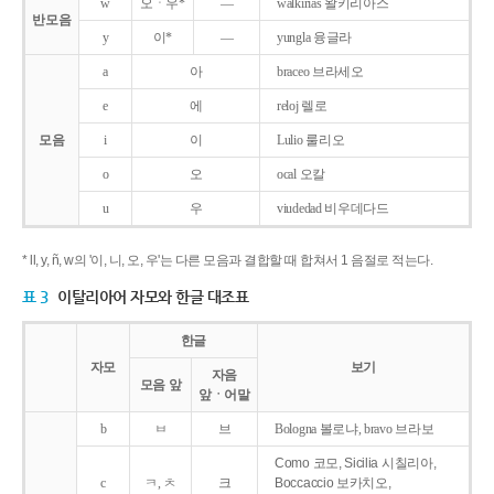
w
오ㆍ우*
―
walkirias 왈키리아스
반모음
y
이*
―
yungla 융글라
a
아
braceo 브라세오
e
에
reloj 렐로
모음
i
이
Lulio 룰리오
o
오
ocal 오칼
u
우
viudedad 비우데다드
* ll, y, ñ, w의 '이, 니, 오, 우'는 다른 모음과 결합할 때 합쳐서 1 음절로 적는다.
표 3
이탈리아어 자모와 한글 대조표
한글
자모
보기
자음
모음 앞
앞ㆍ어말
b
ㅂ
브
Bologna 볼로냐, bravo 브라보
Como 코모, Sicilia 시칠리아,
c
ㅋ, ㅊ
크
Boccaccio 보카치오,