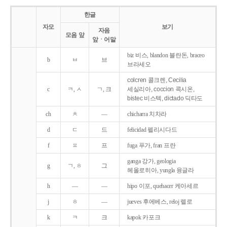
한글
자모
보기
자음
모음 앞
앞ㆍ어말
biz 비스, blandon 블란돈, braceo
b
ㅂ
브
브라세오
colcren 콜크렌, Cecilia
c
ㅋ, ㅅ
ㄱ, 크
세실리아, coccion 콕시온,
bistec 비스텍, dictado 딕타도
ch
ㅊ
―
chicharra 치차라
d
ㄷ
드
felicidad 펠리시다드
f
ㅍ
프
fuga 푸가, fran 프란
ganga 강가, geologia
g
ㄱ, ㅎ
그
헤올로히아, yungla 융글라
h
―
―
hipo 이포, quehacer 케아세르
j
ㅎ
―
jueves 후에베스, reloj 렐로
k
ㅋ
크
kapok 카포크