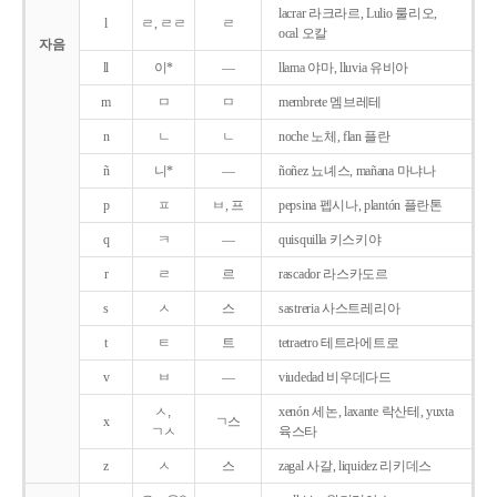
lacrar 라크라르, Lulio 룰리오,
l
ㄹ, ㄹㄹ
ㄹ
ocal 오칼
자음
ll
이*
―
llama 야마, lluvia 유비아
m
ㅁ
ㅁ
membrete 멤브레테
n
ㄴ
ㄴ
noche 노체, flan 플란
ñ
니*
―
ñoñez 뇨녜스, mañana 마냐나
p
ㅍ
ㅂ, 프
pepsina 펩시나, plantón 플란톤
q
ㅋ
―
quisquilla 키스키야
r
ㄹ
르
rascador 라스카도르
s
ㅅ
스
sastreria 사스트레리아
t
ㅌ
트
tetraetro 테트라에트로
v
ㅂ
―
viudedad 비우데다드
ㅅ,
xenón 세논, laxante 락산테, yuxta
x
ㄱ스
ㄱㅅ
육스타
z
ㅅ
스
zagal 사갈, liquidez 리키데스