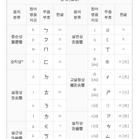
한어
한어
음의
주음
음의
주음
병음
한글
병음
한글
분류
부호
분류
부호
자모
자모
b
ㅂ
j
ㅈ
중순성
설면성
p
ㅍ
q
ㅊ
重脣聲
舌面聲
m
ㅁ
x
ㅅ
zh
순치성*
f
ㅍ
ㅈ [즈]
[zhi]
ch
d
ㄷ
ㅊ [츠]
교설첨성
[chi]
翹舌尖聲
sh
t
ㅌ
ㅅ [스]
설첨성
[shi]
舌尖聲
ㄖ
n
ㄴ
r [ri]
ㄹ [르]
l
ㄹ
z [zi]
ㅉ [쯔]
설치성
g
ㄱ
c [ci]
ㅊ [츠]
舌齒聲
설근성
k
ㅋ
s [si]
ㅆ [쓰]
舌根聲