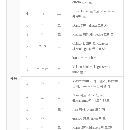
credo 크레도
Pinocchio 피노키오, cherubino
ch
ㅋ
―
케루비노
d
ㄷ
드
Dante 단테, drizza 드리차
f
ㅍ
프
Firenze 피렌체, freddo 프레도
Galileo 갈릴레오, Genova
g
ㄱ, ㅈ
그
제노바, gloria 글로리아
h
―
―
hanno 안노, oh 오
Milano 밀라노, largo 라르고,
l
ㄹ, ㄹㄹ
ㄹ
palco 팔코
자음
Macchiavelli 마키아벨리, mamma
m
ㅁ
ㅁ
맘마, Campanella 캄파넬라
Nero 네로, Anna 안나,
n
ㄴ
ㄴ
divertimento 디베르티멘토
p
ㅍ
프
Pisa 피사, prima 프리마
q
ㅋ
―
quando 콴도, queto 퀘토
r
ㄹ
르
Roma 로마, Marconi 마르코니