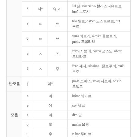
šal 샬, vlasništvo 블라스니슈트보,
š
시*
슈, 시
broš 브로시
telo 텔로, ostrvo 오스트르보, put
t
ㅌ
트
푸트
vatra 바트라, olovka 올로브카,
v
ㅂ
브
proliv 프롤리브
zavoj 자보이, pozno 포즈노, obraz
z
ㅈ
즈
오브라즈
žena 제나, izložba 이즐로주바, muž
ž
ㅈ
주
무주
pojas 포야스, zavoj 자보이, odjelo
반모음
j
이*
오델로
a
아
bakar 바카르
e
에
cev 체브
모음
i
이
dim 딤
o
오
molim 몰림
u
우
zubar 주바르