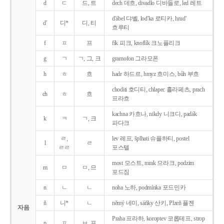
d
ㄷ
드, 트
dech 데흐, divadlo 디바들로, led 레트
d'ábel 댜벨, lod'ka 로티카, hrud'
d'
디*
디, 티
흐루티
f
ㅍ
프
fík 피크, knoflík 크노플리크
g
ㄱ
ㄱ, 그, 크
gramofon 그라모폰
h
ㅎ
흐
hadr 하드르, hmyz 흐미스, bůh 부흐
choditi 호디티, chlapec 흘라페츠, prach
ch
ㅎ
흐
프라흐
kachna 카흐나, nikdy 니크디, padák
k
ㅋ
ㄱ, 크
파다크
ㄹ,
lev 레프, šplhati 슈플하티, postel
l
ㄹ
ㄹㄹ
포스텔
most 모스트, mrak 므라크, podzim
m
ㅁ
ㅁ, 므
포드짐
n
ㄴ
ㄴ
noha 노하, podmínka 포드민카
ň
니*
ㄴ
němý 네미, sáňky 산키, Plzeň 플젠
자음
Praha 프라하, koroptev 코롭테프, strop
p
ㅍ
ㅂ, 프