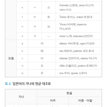
Sorrento 소렌토, asma 아스마,
s
ㅅ
스
sasso 사소
t
ㅌ
트
Torino 토리노, tranne 트란네
Vivace 비바체, manovra
v
ㅂ
브
마노브라
z
ㅊ
―
nozze 노체, mancanza 만칸차
a
아
abituro 아비투로, capra 카프라
e
에
erta 에르타, padrone 파드로네
모음
i
이
infamia 인파미아, manica 마니카
o
오
oblio 오블리오, poetica 포에티카
u
우
uva 우바, spuma 스푸마
표 4
일본어의 가나와 한글 대조표
한글
가나
어두
어중ㆍ어말