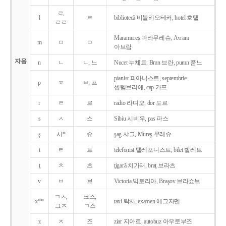
ㄹ,
l
ㄹ
bibliotecǎ 비블리오테커, hotel 호텔
ㄹㄹ
Maramureş 마라무레슈, Avram
m
ㅁ
ㅁ
아브람
자음
n
ㄴ
ㄴ, 느
Nucet 누체트, Bran 브란, pumn 품느
pianist 피아니스트, septembrie
p
ㅍ
ㅂ, 프
셉템브리에, cap 카프
r
ㄹ
르
radio 라디오, dor 도르
s
ㅅ
스
Sibiu 시비우, pas 파스
ş
시*
슈
şag 샤그, Mureş 무레슈
t
ㅌ
트
telefonist 텔레포니스트, bilet 빌레트
ţ
ㅊ
츠
ţigarǎ 치가러, braţ 브라츠
v
ㅂ
브
Victoria 빅토리아, Braşov 브라쇼브
ㄱㅅ,
크스,
x**
taxi 탁시, examen 에그자멘
그ㅈ
ㄱ스
z
ㅈ
즈
ziar 지아르, autobuz 아우토부즈