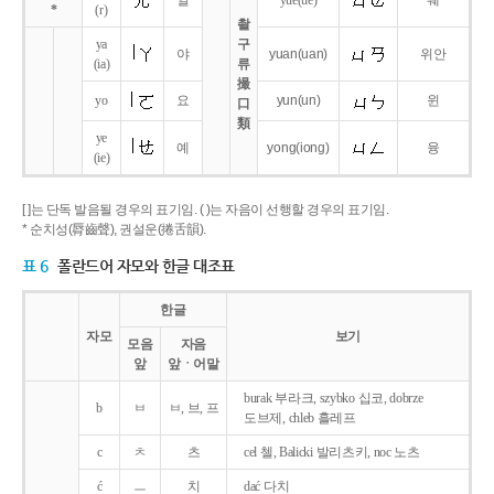
얼
yue
(ue)
웨
*
(r)
촬
ya
구
야
yuan
(uan)
위안
(ia)
류
撮
yo
요
yun
(un)
윈
口
類
ye
예
yong
(iong)
융
(ie)
[ ]는 단독 발음될 경우의 표기임. ( )는 자음이 선행할 경우의 표기임.
* 순치성(脣齒聲), 권설운(捲舌韻).
표 6
폴란드어 자모와 한글 대조표
한글
자모
보기
모음
자음
앞
앞ㆍ어말
burak 부라크, szybko 십코, dobrze
b
ㅂ
ㅂ, 브, 프
도브제, chleb 흘레프
c
ㅊ
츠
cel 첼, Balicki 발리츠키, noc 노츠
ć
ㅡ
치
dać 다치