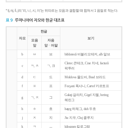
* lj, nj, š, j의 '리, 니, 시, 이'는 뒤따르는 모음과 결합할 때 합쳐서 1 음절로 적는다.
표 9
루마니아어 자모와 한글 대조표
한글
자모
보기
모음
자음
앞
앞ㆍ어말
b
ㅂ
브
bibliotecǎ 비블리오테커, alb 알브
Cîntec 큰테크, Cine 치네, facturǎ
c
ㅋ, ㅊ
ㄱ, 크
팍투러
d
ㄷ
드
Moldova 몰도바, Brad 브라드
f
ㅍ
프
Focşani 폭샤니, Cartof 카르토프
Galaţi 갈라치, Gigel 지젤, hering
g
ㄱ, ㅈ
그
헤린그
h
ㅎ
흐
haţeg 하체그, duh 두흐
j
ㅈ
지
Jiu 지우, Cluj 클루지
k
ㅋ
ㅡ
kilogram 킬로그람