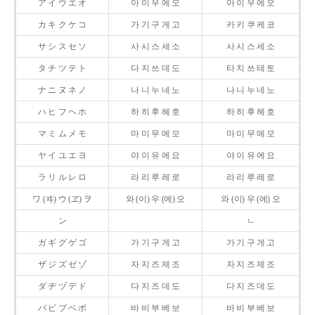
ア イ ウ エ オ
아 이 우 에 오
아 이 우 에 오
カ キ ク ケ コ
가 기 구 게 고
카 키 쿠 케 코
サ シ ス セ ソ
사 시 스 세 소
사 시 스 세 소
タ チ ツ テ ト
다 지 쓰 데 도
타 치 쓰 테 토
ナ ニ ヌ ネ ノ
나 니 누 네 노
나 니 누 네 노
ハ ヒ フ ヘ ホ
하 히 후 헤 호
하 히 후 헤 호
マ ミ ム メ モ
마 미 무 메 모
마 미 무 메 모
ヤ イ ユ エ ヨ
야 이 유 에 요
야 이 유 에 요
ラ リ ル レ ロ
라 리 루 레 로
라 리 루 레 로
ワ (ヰ) ウ (ヱ) ヲ
와 (이) 우 (에) 오
와 (이) 우 (에) 오
ン
ㄴ
ガ ギ グ ゲ ゴ
가 기 구 게 고
가 기 구 게 고
ザ ジ ズ ゼ ゾ
자 지 즈 제 조
자 지 즈 제 조
ダ ヂ ヅ デ ド
다 지 즈 데 도
다 지 즈 데 도
バ ビ ブ ベ ボ
바 비 부 베 보
바 비 부 베 보