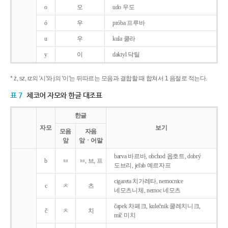
o
오
udo 우도
ó
우
próba 프루바
u
우
kula 쿨라
y
이
daktyl 닥틸
* ż, sz, rz의 '시'와 j의 '이'는 뒤따르는 모음과 결합할 때 합쳐서 1 음절로 적는다.
표 7
체코어 자모와 한글 대조표
한글
자모
보기
모음
자음
앞
앞ㆍ어말
barva 바르바, obchod 옵호트, dobrý
b
ㅂ
ㅂ, 브, 프
도브리, jeřab 예르자프
cigareta 치가레타, nemocnice
c
ㅊ
츠
네모츠니체, nemoc 네모츠
čapek 차페크, kulečnik 쿨레치니크,
č
ㅊ
치
míč 미치