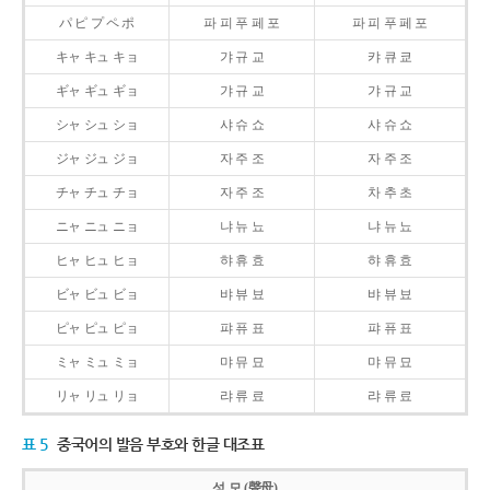
パ ピ プ ペ ポ
파 피 푸 페 포
파 피 푸 페 포
キャ キュ キョ
갸 규 교
캬 큐 쿄
ギャ ギュ ギョ
갸 규 교
갸 규 교
シャ シュ ショ
샤 슈 쇼
샤 슈 쇼
ジャ ジュ ジョ
자 주 조
자 주 조
チャ チュ チョ
자 주 조
차 추 초
ニャ ニュ ニョ
냐 뉴 뇨
냐 뉴 뇨
ヒャ ヒュ ヒョ
햐 휴 효
햐 휴 효
ビャ ビュ ビョ
뱌 뷰 뵤
뱌 뷰 뵤
ピャ ピュ ピョ
퍄 퓨 표
퍄 퓨 표
ミャ ミュ ミョ
먀 뮤 묘
먀 뮤 묘
リャ リュ リョ
랴 류 료
랴 류 료
표 5
중국어의 발음 부호와 한글 대조표
성 모 (聲母)