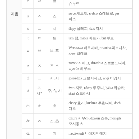
r
ㄹ
르
슈누르
serce 세르체, srebro 스레브로, pas
자음
s
ㅅ
스
파스
ś
ㅡ
시
ślepy 실레피, dziś 지시
t
ㅌ
트
tam 탐, matka 마트카, but 부트
Warszawa 바르샤바, piwnica 피브니차,
w
ㅂ
브, 프
krew 크레프
zamek 자메크, zbrodnia 즈브로드니아,
z
ㅈ
즈, 스
wywóz 비부스
ź
ㅡ
지, 시
gwoździk 그보지지크, więź 비엥시
ㅈ,
żyto 지토, różny 루주니, łyżka 위슈카,
ż
주, 슈, 시
시*
straż 스트라시
chory 호리, kuchnia 쿠흐니아, dach
ch
ㅎ
흐
다흐
dziura 지우라, dzwon 즈본, mosiądz
dz
ㅈ
즈, 츠
모시옹츠
dź
ㅡ
치
niedźwiedź 니에치비에치