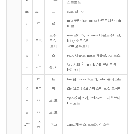
스트로프
qu
크ㅂ
ㅡ
quasi 크바시
ruka 루카, harmonika 하르모니카, mír
r
ㄹ
르
미르
르주,
řeka 르제카, námořník 나모르주니크,
ř
르ㅈ
르슈,
hořký 호르슈키,
르시
kouř 코우르시
s
ㅅ
스
sedlo 세들로, máslo 마슬로, nos 노스
šaty 샤티, Šternberk 슈테른베르크,
š
시*
슈, 시
koš 코시
t
ㅌ
트
tam 탐, matka 마트카, bolest 볼레스트
t'
티*
티
tělo 텔로, štěstí 슈테스티, obět' 오베티
vysoký 비소키, knihovna 크니호브나,
v
ㅂ
브, 프
kov 코프
w
ㅂ
브, 프
ㄱㅅ,
x**
ㄱ스
xerox 제록스, saxofón 삭소폰
ㅈ