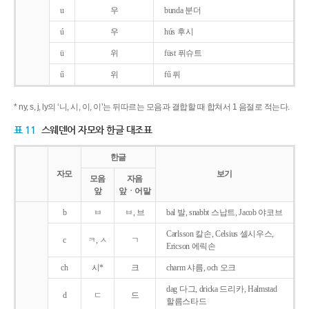
u
우
bunda 분더
ú
우
hús 후시
ü
위
füst 퓌슈트
ű
위
fű 퓌
* ny, s, j, ly의 ‘니, 시, 이, 이’는 뒤따르는 모음과 결합할 때 합쳐서 1 음절로 적는다.
표 11
스웨덴어 자모와 한글 대조표
한글
자모
보기
모음
자음
앞
앞ㆍ어말
b
ㅂ
ㅂ, 브
bal 발, snabbt 스납트, Jacob 야코브
Carlsson 칼손, Celsius 셀시우스,
c
ㅋ, ㅅ
ㄱ
Ericson 에릭손
ch
시*
크
charm 샤름, och 오크
dag 다그, dricka 드리카, Halmstad
d
ㄷ
드
할름스타드