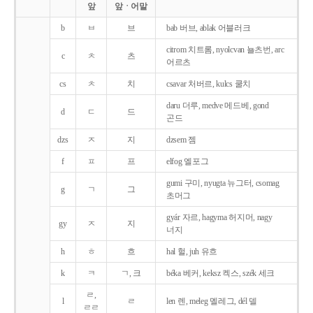
앞
앞ㆍ어말
b
ㅂ
브
bab 버브, ablak 어블러크
citrom 치트롬, nyolcvan 뇰츠번, arc
c
ㅊ
츠
어르츠
cs
ㅊ
치
csavar 처버르, kulcs 쿨치
daru 더루, medve 메드베, gond
d
ㄷ
드
곤드
dzs
ㅈ
지
dzsem 젬
f
ㅍ
프
elfog 엘포그
gumi 구미, nyugta 뉴그터, csomag
g
ㄱ
그
초머그
gyár 자르, hagyma 허지머, nagy
gy
ㅈ
지
너지
h
ㅎ
흐
hal 헐, juh 유흐
k
ㅋ
ㄱ, 크
béka 베커, keksz 켁스, szék 세크
ㄹ,
l
ㄹ
len 렌, meleg 멜레그, dél 델
ㄹㄹ