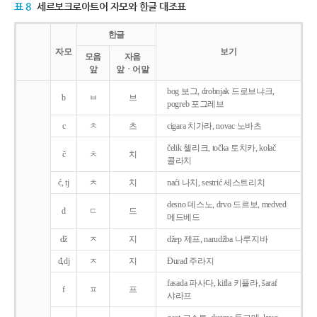
표 8
세르보크로아트어 자모와 한글 대조표
한글
자모
보기
모음
자음
앞
앞ㆍ어말
bog 보그, drobnjak 드로브냐크,
b
ㅂ
브
pogreb 포그레브
c
ㅊ
츠
cigara 치가라, novac 노바츠
čelik 첼리크, točka 토치카, kolač
č
ㅊ
치
콜라치
ć, tj
ㅊ
치
naći 나치, sestrić 세스트리치
desno 데스노, drvo 드르보, medved
d
ㄷ
드
메드베드
dž
ㅈ
지
džep 제프, narudžba 나루지바
đ,dj
ㅈ
지
Ðurađ 주라지
fasada 파사다, kifla 키플라, šaraf
f
ㅍ
프
샤라프