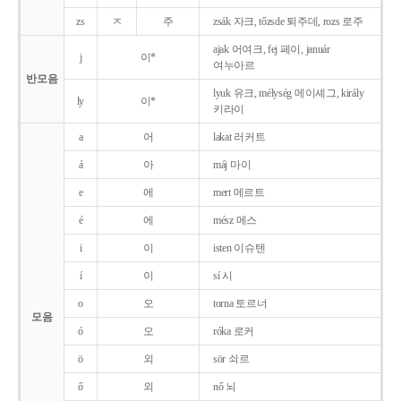
zs
ㅈ
주
zsák 자크, tőzsde 퇴주데, rozs 로주
ajak 어여크, fej 페이, január
j
이*
여누아르
반모음
lyuk 유크, mélység 메이셰그, király
ly
이*
키라이
a
어
lakat 러커트
á
아
máj 마이
e
에
mert 메르트
é
에
mész 메스
i
이
isten 이슈텐
í
이
sí 시
o
오
torna 토르너
모음
ó
오
róka 로커
ö
외
sör 쇠르
ő
외
nő 뇌