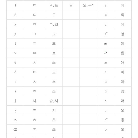
t
ㅌ
ㅅ, 트
w
오, 우*
e
에
d
ㄷ
드
ø
외
k
ㅋ
ㄱ, 크
ɛ
에
g
ㄱ
그
ɛ̃
앵
f
ㅍ
프
œ
외
v
ㅂ
브
욍
θ
ㅅ
스
æ
애
ð
ㄷ
드
a
아
s
ㅅ
스
ɑ
아
z
ㅈ
즈
ɑ̃
앙
ʃ
시
슈, 시
ʌ
어
ʒ
ㅈ
지
ɔ
오
ʦ
ㅊ
츠
ɔ̃
옹
ʣ
ㅈ
즈
o
오