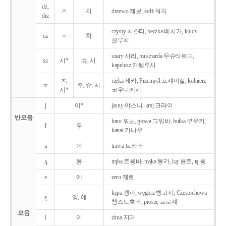
dż,
ㅈ
치
drzewo 제보, łodż 워치
drz
czysty 치스티, beczka 베치카, klucz
cz
ㅊ
치
클루치
szary 샤리, musztarda 무슈타르다,
sz
시*
슈, 시
kapelusz 카펠루시
ㅈ,
rzeka 제카, Przemyśl 프셰미실, kołnierz
rz
주, 슈, 시
시*
코우니에시
j
이*
jasny 야스니, kraj 크라이
반모음
łono 워노, głowa 그워바, bułka 부우카,
ł
우
kanał 카나우
a
아
trawa 트라바
ą̨
옹
trąba 트롱바, mąka 몽카, kąt 콩트, tą 통
e
에
zero 제로
kępa 켕파, węgorz 벵고시, Częstochowa
ę
엥, 에
쳉스토호바, proszę 프로셰
모음
i
이
zima 지마