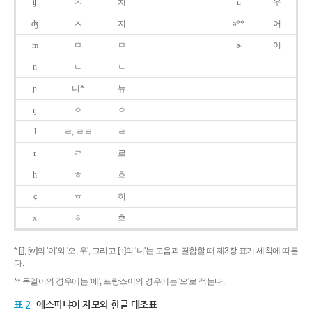
ʧ
ㅊ
치
u
우
ʤ
ㅈ
지
ə**
어
m
ㅁ
ㅁ
ɚ
어
n
ㄴ
ㄴ
ɲ
니*
뉴
ŋ
ㅇ
ㅇ
l
ㄹ, ㄹㄹ
ㄹ
r
ㄹ
르
h
ㅎ
흐
ç
ㅎ
히
x
ㅎ
흐
* [j], [w]의 '이'와 '오, 우', 그리고 [ɲ]의 '니'는 모음과 결합할 때 제3장 표기 세칙에 따른
다.
** 독일어의 경우에는 '에', 프랑스어의 경우에는 '으'로 적는다.
표 2
에스파냐어 자모와 한글 대조표