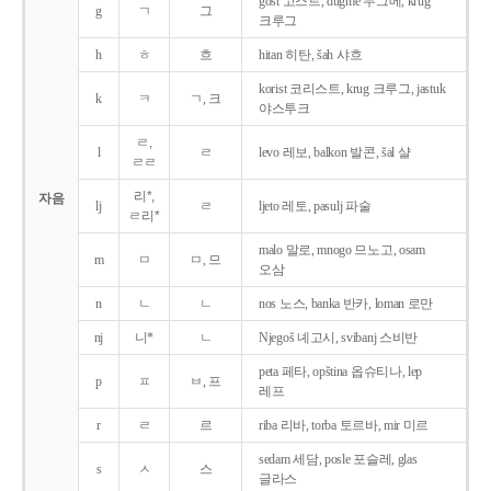
gost 고스트, dugme 두그메, krug
g
ㄱ
그
크루그
h
ㅎ
흐
hitan 히탄, šah 샤흐
korist 코리스트, krug 크루그, jastuk
k
ㅋ
ㄱ, 크
야스투크
ㄹ,
l
ㄹ
levo 레보, balkon 발콘, šal 샬
ㄹㄹ
리*,
자음
lj
ㄹ
ljeto 레토, pasulj 파술
ㄹ리*
malo 말로, mnogo 므노고, osam
m
ㅁ
ㅁ, 므
오삼
n
ㄴ
ㄴ
nos 노스, banka 반카, loman 로만
nj
니*
ㄴ
Njegoš 녜고시, svibanj 스비반
peta 페타, opština 옵슈티나, lep
p
ㅍ
ㅂ, 프
레프
r
ㄹ
르
riba 리바, torba 토르바, mir 미르
sedam 세담, posle 포슬레, glas
s
ㅅ
스
글라스