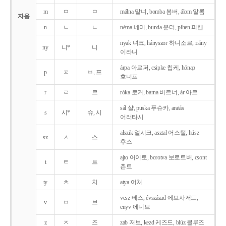
m
ㅁ
ㅁ
málna 말너, bomba 봄버, álom 알롬
자음
n
ㄴ
ㄴ
néma 네머, bunda 분더, pihen 피헨
nyak 녀크, hányszor 하니소르, irány
ny
니*
니
이라니
árpa 아르퍼, csipke 칩케, hónap
p
ㅍ
ㅂ, 프
호너프
r
ㄹ
르
róka 로커, barna 버르너, ár 아르
sál 샬, puska 푸슈카, aratás
s
시*
슈, 시
어러타시
alszik 얼시크, asztal 어스털, húsz
sz
ㅅ
스
후스
ajto 어이토, borotva 보로트버, csont
t
ㅌ
트
촌트
ty
ㅊ
치
atya 어처
vesz 베스, évszázad 에브사저드,
v
ㅂ
브
enyv 에니브
z
ㅈ
즈
zab 저브, kezd 케즈드, blúz 블루즈