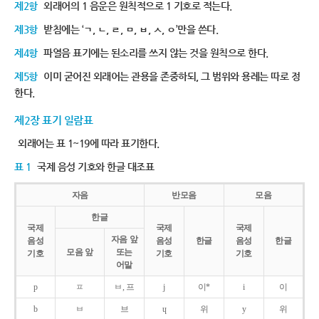
제2항
외래어의 1 음운은 원칙적으로 1 기호로 적는다.
제3항
받침에는 ‘ㄱ, ㄴ, ㄹ, ㅁ, ㅂ, ㅅ, ㅇ’만을 쓴다.
제4항
파열음 표기에는 된소리를 쓰지 않는 것을 원칙으로 한다.
제5항
이미 굳어진 외래어는 관용을 존중하되, 그 범위와 용례는 따로 정
한다.
제2장 표기 일람표
외래어는 표 1~19에 따라 표기한다.
표 1
국제 음성 기호와 한글 대조표
자음
반모음
모음
한글
국제
국제
국제
자음 앞
음성
음성
한글
음성
한글
모음 앞
또는
기호
기호
기호
어말
p
ㅍ
ㅂ, 프
j
이*
i
이
b
ㅂ
브
ɥ
위
y
위