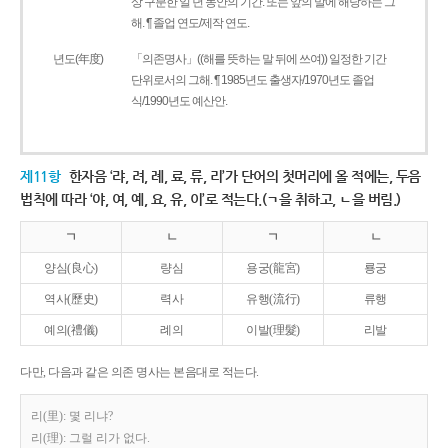
상 구분한 일 년 동안의 기간. 또는 앞의 말에 해당하는 그
해. ¶ 졸업 연도/제작 연도.
년도(年度)
「의존명사」((해를 뜻하는 말 뒤에 쓰여)) 일정한 기간
단위로서의 그해. ¶ 1985년도 출생자/1970년도 졸업
식/1990년도 예산안.
제11항
한자음 ‘랴, 려, 례, 료, 류, 리’가 단어의 첫머리에 올 적에는, 두음
법칙에 따라 ‘야, 여, 예, 요, 유, 이’로 적는다.(ㄱ을 취하고, ㄴ을 버림.)
ㄱ
ㄴ
ㄱ
ㄴ
양심(良心)
량심
용궁(龍宮)
룡궁
역사(歷史)
력사
유행(流行)
류행
예의(禮儀)
례의
이발(理髮)
리발
다만, 다음과 같은 의존 명사는 본음대로 적는다.
리(里): 몇 리냐?
리(理): 그럴 리가 없다.