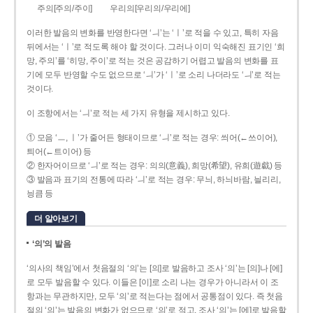
주의[주의/주이]
우리의[우리의/우리에]
이러한 발음의 변화를 반영한다면 ‘ㅢ’는 ‘ㅣ’로 적을 수 있고, 특히 자음
뒤에서는 ‘ㅣ’로 적도록 해야 할 것이다. 그러나 이미 익숙해진 표기인 ‘희
망, 주의’를 ‘히망, 주이’로 적는 것은 공감하기 어렵고 발음의 변화를 표
기에 모두 반영할 수도 없으므로 ‘ㅢ’가 ‘ㅣ’로 소리 나더라도 ‘ㅢ’로 적는
것이다.
이 조항에서는 ‘ㅢ’로 적는 세 가지 유형을 제시하고 있다.
① 모음 ‘ㅡ, ㅣ’가 줄어든 형태이므로 ‘ㅢ’로 적는 경우: 씌어(←쓰이어),
틔어(←트이어) 등
② 한자어이므로 ‘ㅢ’로 적는 경우: 의의(意義), 희망(希望), 유희(遊戱) 등
③ 발음과 표기의 전통에 따라 ‘ㅢ’로 적는 경우: 무늬, 하늬바람, 늴리리,
닁큼 등
더 알아보기
‘의’의 발음
‘의사의 책임’에서 첫음절의 ‘의’는 [의]로 발음하고 조사 ‘의’는 [의]나 [에]
로 모두 발음할 수 있다. 이들은 [이]로 소리 나는 경우가 아니라서 이 조
항과는 무관하지만, 모두 ‘의’로 적는다는 점에서 공통점이 있다. 즉 첫음
절의 ‘의’는 발음의 변화가 없으므로 ‘의’로 적고, 조사 ‘의’는 [에]로 발음할