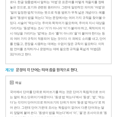
르다. 한글 맞춤법에서 말하는 ‘어법’은 표준어를 어떻게 적을지를 정해
놓은 것으로, 표기와 관련된 원리이다. 그런데 일반적인 의미의 ‘어법’은
‘말의 일정한 법칙’이라는 뜻으로 적용 범위가 무척 넓은 개념이다. 예를
들어 “동생이 밥을 먹는다.”라는 문장에서는 여러 가지 규칙을 찾아볼 수
있다. 서술어 ‘먹는다’는 주어와 목적어가 필요하며, 주어의 지시 대상을
가리키는 ‘동생’에는 조사 ‘가’가 아니라 ‘이’가 붙어야 하고, 목적어의 지
시 대상을 가리키는 ‘밥’에는 조사 ‘를’이 아니라 ‘을’이 붙어야 한다는 등
의 여러 가지 규칙이 적용되어 있는 것이다. 이 외에도 소리를 내고, 단어
를 만들고, 문장을 사용하는 데에는 수없이 많은 규칙이 필요하다. 이처
럼 언어를 조직하거나 운영하는 데에 필요한 규칙을 폭넓게 ‘어법(語
法)’이라고 한다.
제2항
문장의 각 단어는 띄어 씀을 원칙으로 한다.
해설
국어에서 단어를 단위로 띄어쓰기를 하는 것은 단어가 독립적으로 쓰이
는 말의 최소 단위이기 때문이다. ‘동생 밥 먹는다’에서 ‘동생’, ‘밥’, ‘먹는
다’는 각각이 단어이므로 띄어쓰기의 단위가 되어 ‘동생 밥 먹는다’로 띄
어 쓴다. 그런데 단어 가운데 조사는 독립성이 없어서 다른 단어와는 달
리 앞말에 붙여 쓴다. ‘동생이 밥을 먹는다’에서 ‘이’, ‘을’은 조사이므로 ‘동