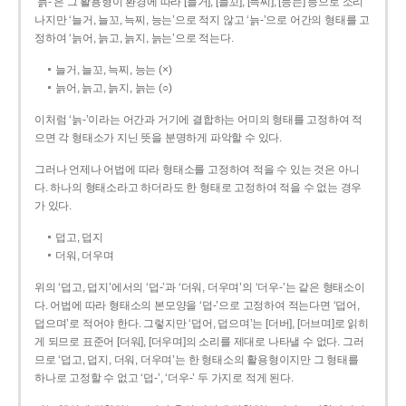
‘늙-’은 그 활용형이 환경에 따라 [늘거], [늘꼬], [늑찌], [능는] 등으로 소리
나지만 ‘늘거, 늘꼬, 늑찌, 능는’으로 적지 않고 ‘늙-’으로 어간의 형태를 고
정하여 ‘늙어, 늙고, 늙지, 늙는’으로 적는다.
늘거, 늘꼬, 늑찌, 능는 (×)
늙어, 늙고, 늙지, 늙는 (○)
이처럼 ‘늙-­’이라는 어간과 거기에 결합하는 어미의 형태를 고정하여 적
으면 각 형태소가 지닌 뜻을 분명하게 파악할 수 있다.
그러나 언제나 어법에 따라 형태소를 고정하여 적을 수 있는 것은 아니
다. 하나의 형태소라고 하더라도 한 형태로 고정하여 적을 수 없는 경우
가 있다.
덥고, 덥지
더워, 더우며
위의 ‘덥고, 덥지’에서의 ‘덥-­’과 ‘더워, 더우며’의 ‘더우-­’는 같은 형태소이
다. 어법에 따라 형태소의 본모양을 ‘덥-­’으로 고정하여 적는다면 ‘덥어,
덥으며’로 적어야 한다. 그렇지만 ‘덥어, 덥으며’는 [더버], [더브며]로 읽히
게 되므로 표준어 [더워], [더우며]의 소리를 제대로 나타낼 수 없다. 그러
므로 ‘덥고, 덥지, 더워, 더우며’는 한 형태소의 활용형이지만 그 형태를
하나로 고정할 수 없고 ‘덥-’, ‘더우-’ 두 가지로 적게 된다.