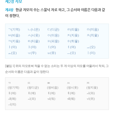
제2장 자모
제4항
한글 자모의 수는 스물넉 자로 하고, 그 순서와 이름은 다음과 같
이 정한다.
ㄱ(기역)
ㄴ(니은)
ㄷ(디귿)
ㄹ(리을)
ㅁ(미음)
ㅂ(비읍)
ㅅ(시옷)
ㅇ(이응)
ㅈ(지읒)
ㅊ(치읓)
ㅋ(키읔)
ㅌ(티읕)
ㅍ(피읖)
ㅎ(히읗)
ㅏ(아)
ㅑ(야)
ㅓ(어)
ㅕ(여)
ㅗ(오)
ㅛ(요)
ㅜ(우)
ㅠ(유)
ㅡ(으)
ㅣ(이)
[붙임 1] 위의 자모로써 적을 수 없는 소리는 두 개 이상의 자모를 어울러서 적되, 그
순서와 이름은 다음과 같이 정한다.
ㄲ
ㄸ
ㅃ
ㅆ
ㅉ
(쌍기역)
(쌍디귿)
(쌍비읍)
(쌍시옷)
(쌍지읒)
ㅐ(애)
ㅒ(얘)
ㅔ(에)
ㅖ(예)
ㅘ(와)
ㅙ(왜)
ㅚ(외)
ㅝ(워)
ㅞ(웨)
ㅟ(위)
ㅢ(의)