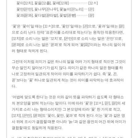
……………
꽃이[꼬치], 꽃을[꼬츨], 꽃에[꼬체]
[꼬ㅊ]
…
꽃만[꼰만], 꽃나무[꼰나무], 꽃놀이[꼰노리]
[꼰]
………
꽃과[꼳꽈], 꽃다발[꼳따발], 꽃밭[꼳빧]
[꼳]
‘꽃’은 ‘꽃이’일 때는 [꼬ㅊ]으로, ‘꽃만’일 때는 [꼰]으로, ‘꽃과’일 때는 [꼳]
으로 소리 난다. 만약 ‘표준어를 소리대로 적는다’는 원칙만 적용한다면,
[꼬치]로 소리 나는 말은 ‘꼬치’로, [꼰만]으로 소리 나는 말은 ‘꼰만’으로,
[꼳꽈]로 소리 나는 말은 ‘꼳꽈’로 적게 되어 ‘꽃[花]’이라는 하나의 말이 여
러 형태로 적히게 된다.
그런데 이처럼 의미가 같은 하나의 말을 여러 가지 형태로 적으면 그것이
무슨 말인지 알아보기가 쉽지 않다. 의미가 같은 하나의 말은 형태를 하
나로 고정하여 일관되게 적어야 의미를 파악하기가 쉽다. 즉 ‘꽃, 꼰,
꼳’보다는 ‘꽃’ 하나로 일관되게 적는 것이 의미를 파악하는 데 효과적이
다.
‘어법에 맞도록 한다’는 것은 이와 같이 뜻을 파악하기 쉽도록 각 형태소
의 본모양을 밝혀 적는다는 말이다. 이에 따라 ‘꽃’은 [꼬ㅊ], [꼰], [꼳]의 세
가지로 소리 나는 형태소이지만 그 본모양에 따라 ‘꽃’ 한 가지로 적고,
[꼬치], [꼰만], [꼳꽈]도 ‘꽃이, 꽃만, 꽃과’로 적게 된다. 이는 ‘꽃’과 같은 명
사 뒤에 조사가 결합할 때뿐 아니라 ‘늙-’과 같은 용언의 어간 뒤에 어미가
결합할 때도 동일하게 적용된다.