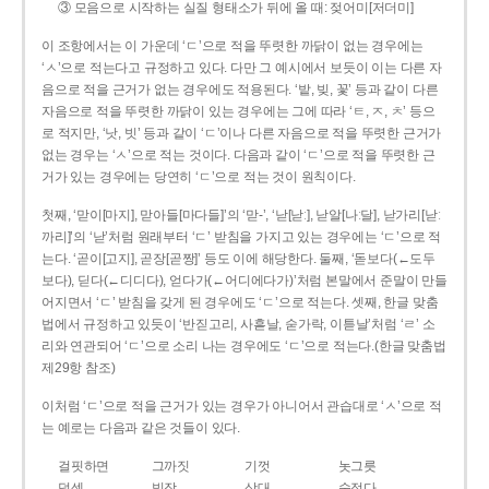
③ 모음으로 시작하는 실질 형태소가 뒤에 올 때: 젖어미[저더미]
이 조항에서는 이 가운데 ‘ㄷ’으로 적을 뚜렷한 까닭이 없는 경우에는
‘ㅅ’으로 적는다고 규정하고 있다. 다만 그 예시에서 보듯이 이는 다른 자
음으로 적을 근거가 없는 경우에도 적용된다. ‘밭, 빚, 꽃’ 등과 같이 다른
자음으로 적을 뚜렷한 까닭이 있는 경우에는 그에 따라 ‘ㅌ, ㅈ, ㅊ’ 등으
로 적지만, ‘낫, 빗’ 등과 같이 ‘ㄷ’이나 다른 자음으로 적을 뚜렷한 근거가
없는 경우는 ‘ㅅ’으로 적는 것이다. 다음과 같이 ‘ㄷ’으로 적을 뚜렷한 근
거가 있는 경우에는 당연히 ‘ㄷ’으로 적는 것이 원칙이다.
첫째, ‘맏이[마지], 맏아들[마다들]’의 ‘맏-’, ‘낟[낟ː], 낟알[나ː달], 낟가리[낟ː
까리]’의 ‘낟’처럼 원래부터 ‘ㄷ’ 받침을 가지고 있는 경우에는 ‘ㄷ’으로 적
는다. ‘곧이[고지], 곧장[곧짱]’ 등도 이에 해당한다. 둘째, ‘돋보다(←도두
보다), 딛다(←디디다), 얻다가(←어디에다가)’처럼 본말에서 준말이 만들
어지면서 ‘ㄷ’ 받침을 갖게 된 경우에도 ‘ㄷ’으로 적는다. 셋째, 한글 맞춤
법에서 규정하고 있듯이 ‘반짇고리, 사흗날, 숟가락, 이튿날’처럼 ‘ㄹ’ 소
리와 연관되어 ‘ㄷ’으로 소리 나는 경우에도 ‘ㄷ’으로 적는다.(한글 맞춤법
제29항 참조)
이처럼 ‘ㄷ’으로 적을 근거가 있는 경우가 아니어서 관습대로 ‘ㅅ’으로 적
는 예로는 다음과 같은 것들이 있다.
걸핏하면
그까짓
기껏
놋그릇
덧셈
빗장
삿대
숫접다