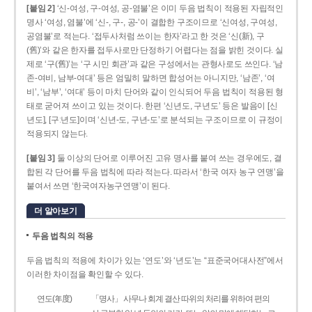
[붙임 2]
‘신-여성, 구-여성, 공-염불’은 이미 두음 법칙이 적용된 자립적인
명사 ‘여성, 염불’에 ‘신-, 구-, 공-’이 결합한 구조이므로 ‘신여성, 구여성,
공염불’로 적는다. ‘접두사처럼 쓰이는 한자’라고 한 것은 ‘신(新), 구
(舊)’와 같은 한자를 접두사로만 단정하기 어렵다는 점을 밝힌 것이다. 실
제로 ‘구(舊)’는 ‘구 시민 회관’과 같은 구성에서는 관형사로도 쓰인다. ‘남
존­-여비, 남부-­여대’ 등은 엄밀히 말하면 합성어는 아니지만, ‘남존’, ‘여
비’, ‘남부’, ‘여대’ 등이 마치 단어와 같이 인식되어 두음 법칙이 적용된 형
태로 굳어져 쓰이고 있는 것이다. 한편 ‘신년도, 구년도’ 등은 발음이 [신
년도], [구ː년도]이며 ‘신년­-도, 구년-­도’로 분석되는 구조이므로 이 규정이
적용되지 않는다.
[붙임 3]
둘 이상의 단어로 이루어진 고유 명사를 붙여 쓰는 경우에도, 결
합된 각 단어를 두음 법칙에 따라 적는다. 따라서 ‘한국 여자 농구 연맹’을
붙여서 쓰면 ‘한국여자농구연맹’이 된다.
더 알아보기
두음 법칙의 적용
두음 법칙의 적용에 차이가 있는 ‘연도’와 ‘년도’는 “표준국어대사전”에서
이러한 차이점을 확인할 수 있다.
연도(年度)
「명사」 사무나 회계 결산 따위의 처리를 위하여 편의