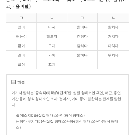
고, ㄴ을 버림.)
ㄱ
ㄴ
ㄱ
ㄴ
맏이
마지
핥이다
할치다
해돋이
해도지
걷히다
거치다
굳이
구지
닫히다
다치다
같이
가치
묻히다
무치다
끝이
끄치
해설
여기서 말하는 ‘종속적(從屬的) 관계’란, 실질 형태소인 체언, 어근, 용언
어간 등에 형식 형태소인 조사, 접미사, 어미 등이 결합하는 관계를 말한
다.
솥이[소치]: 솥(실질 형태소)+이(형식 형태소)
묻히다[무치다]: 묻­-(실질 형태소)+­-히­-(형식 형태소)+-다(형식 형태
소)