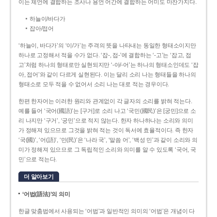
이는 체언에 결합하는 조사나 용언 어간에 결합하는 어미도 마찬가지다.
하늘이/바다가
잡아/접어
‘하늘이, 바다가’의 ‘이/가’는 주격의 뜻을 나타내는 동일한 형태소이지만
하나로 고정해서 적을 수가 없다. ‘잡-, 접-’에 결합하는 ‘-고’는 ‘잡고, 접
고’처럼 하나의 형태로만 실현되지만 ‘-아/-어’는 하나의 형태소인데도 ‘잡
아, 접어’와 같이 다르게 실현된다. 이는 달리 소리 나는 형태들을 하나의
형태소로 모두 적을 수 없어서 소리 나는 대로 적는 경우이다.
한편 한자어는 이러한 원리와 관계없이 각 글자의 소리를 밝혀 적는다.
예를 들어 ‘국어(國語)’는 [구거]로 소리 나고 ‘국민(國民)’은 [궁민]으로 소
리 나지만 ‘구거’, ‘궁민’으로 적지 않는다. 한자 하나하나는 소리와 의미
가 정해져 있으므로 그것을 밝혀 적는 것이 독서에 효율적이다. 즉 한자
‘국(國)’, ‘어(語)’, ‘민(民)’은 ‘나라 국’, ‘말씀 어’, ‘백성 민’과 같이 소리와 의
미가 정해져 있으므로 그 독립적인 소리와 의미를 알 수 있도록 ‘국어, 국
민’으로 적는다.
더 알아보기
‘어법(語法)’의 의미
한글 맞춤법에서 사용되는 ‘어법’과 일반적인 의미의 ‘어법’은 개념이 다