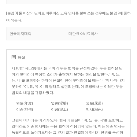
[붙임 3] 둘 이상의 단어로 이루어진 고유 명사를 붙여 쓰는 경우에도 붙임 2에 준하
여 적는다.
한국여자대학
대한요소비료회사
해설
제10항~제12항에서는 국어의 두음 법칙을 규정하였다. 두음 법칙은 단
어의 첫머리에 특정한 소리가 출현하지 못하는 현상을 말한다. ‘녀, 뇨,
뉴, 니’를 포함하는 한자어 음절이 단어 첫머리에 올 때는 ‘ㄴ’이 나타나지
못하여 ‘여, 요, 유, 이’의 형태로 실현되는데, 이 조항에서는 이러한 두음
법칙의 내용을 규정하였다.
연도(年度)
열반(涅槃)
요도(尿道)
이승(尼僧)
이공(泥工)
익사(溺死)
그런데 여기에는 예외가 있다. 한자어 음절이 ‘녀, 뇨, 뉴, 니’를 포함하고
있더라도 의존 명사에는 두음 법칙이 적용되지 않는다. 이는 의존 명사는
독립적으로 쓰이기보다는 그 앞의 말과 연결되어 하나의 단위를 구성하