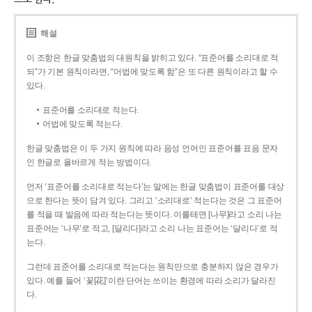
해설
이 조항은 한글 맞춤법의 대원칙을 밝히고 있다. “표준어를 소리대로 적
되”가 기본 원칙이라면, “어법에 맞도록 함”은 또 다른 원칙이라고 할 수
있다.
표준어를 소리대로 적는다.
어법에 맞도록 적는다.
한글 맞춤법은 이 두 가지 원칙에 따라 음성 언어인 표준어를 표음 문자
인 한글로 올바르게 적는 방법이다.
먼저 ‘표준어를 소리대로 적는다’는 말에는 한글 맞춤법이 표준어를 대상
으로 한다는 뜻이 담겨 있다. 그리고 ‘소리대로’ 적는다는 것은 그 표준어
를 적을 때 발음에 따라 적는다는 뜻이다. 이를테면 [나무]라고 소리 나는
표준어는 ‘나무’로 적고, [달리다]라고 소리 나는 표준어는 ‘달리다’로 적
는다.
그런데 표준어를 소리대로 적는다는 원칙만으로 충분하지 않은 경우가
있다. 예를 들어 ‘꽃[花]’이란 단어는 쓰이는 환경에 따라 소리가 달라진
다.