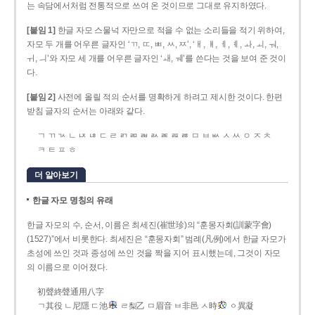
는 속담에서처럼 전통적으로 쓰여 온 것이므로 그대로 유지하였다.
[붙임 1]
한글 자모 스물넉 자만으로 적을 수 없는 소리들을 적기 위하여,
자모 두 개를 어우른 글자인 ‘ㄲ, ㄸ, ㅃ, ㅆ, ㅉ’, ‘ㅐ, ㅒ, ㅔ, ㅖ, ㅘ, ㅚ, ㅝ,
ㅟ, ㅢ’와 자모 세 개를 어우른 글자인 ‘ㅙ, ㅞ’를 쓴다는 것을 보여 준 것이
다.
[붙임 2]
사전에 올릴 적의 순서를 명확하게 하려고 제시한 것이다. 한편
받침 글자의 순서는 아래와 같다.
ㄱ ㄲ ㄳ ㄴ ㄵ ㄶ ㄷ ㄹ ㄺ ㄻ ㄼ ㄽ ㄾ ㄿ ㅀ ㅁ ㅂ ㅄ ㅅ ㅆ ㅇ ㅈ ㅊ
ㅋ ㅌ ㅍ ㅎ
더 알아보기
한글 자모 명칭의 유래
한글 자모의 수, 순서, 이름은 최세진(崔世珍)의 “훈몽자회(訓蒙字會)
(1527)”에서 비롯한다. 최세진은 “훈몽자회” 범례(凡例)에서 한글 자모가
초성에 쓰인 것과 종성에 쓰인 것을 짝을 지어 표시했는데, 그것이 자모
의 이름으로 이어졌다.
初聲終聲通用八字
ㄱ其役 ㄴ尼隱 ㄷ池
ㄹ梨乙 ㅁ眉音 ㅂ非邑 ㅅ時
ㆁ異凝