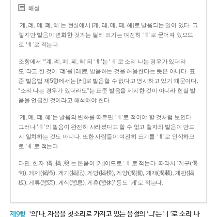
해설
‘계, 례, 몌, 폐, 혜’는 현실에서 [게, 레, 메, 페, 헤]로 발음되는 일이 있다. 그
렇지만 발음이 변화한 것과는 달리 표기는 여전히 ‘ㅖ’로 굳어져 있으므
로 ‘ㅖ’로 적는다.
조항에서 “‘계, 례, 몌, 폐, 혜’의 ‘ㅖ’는 ‘ㅔ’로 소리 나는 경우가 있더라
도”라고 한 것이 ‘례’를 [레]로 발음하는 것을 허용한다는 뜻은 아니다. 표
준 발음법 제5항에서는 [레]로 발음할 수 없다고 명시하고 있기 때문이다.
“소리 나는 경우가 있더라도”는 표준 발음을 제시한 것이 아니라 현실 발
음을 언급한 것이라고 해석해야 한다.
‘계, 몌, 폐, 혜’는 발음의 변화를 따르면 ‘ㅔ’로 적어야 할 것처럼 보인다.
그러나 ‘ㅖ’의 발음이 완전히 사라졌다고 할 수 없고 철자와 발음이 반드
시 일치하는 것도 아니다. 또한 사람들이 여전히 표기를 ‘ㅖ’로 인식하므
로 ‘ㅖ’로 적는다.
다만, 한자 ‘偈, 揭, 憩’는 본음이 [게]이므로 ‘ㅔ’로 적는다. 따라서 ‘게구(偈
句), 게제(偈諦), 게기(揭記), 게방(揭榜), 게양(揭揚), 게재(揭載), 게판(揭
板), 게류(憩流), 게식(憩息), 게휴(憩休)’ 등도 ‘게’로 적는다.
제9항
‘의’나, 자음을 첫소리로 가지고 있는 음절의 ‘ㅢ’는 ‘ㅣ’로 소리 나