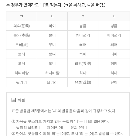
는 경우가 있더라도 ‘ㅢ’로 적는다. (ㄱ을 취하고, ㄴ을 버림.)
ㄱ
ㄴ
ㄱ
ㄴ
의의(意義)
의이
닁큼
닝큼
본의(本義)
본이
띄어쓰기
띠어쓰기
무늬[紋]
무니
씌어
씨어
보늬
보니
틔어
티어
오늬
오니
희망(希望)
히망
하늬바람
하니바람
희다
히다
늴리리
닐리리
유희(遊戱)
유히
해설
표준 발음법 제5항에서는 ‘ㅢ’의 발음을 다음과 같이 규정하고 있다.
① 자음을 첫소리로 가지고 있는 음절의 ‘ㅢ’는 [ㅣ]로 발음한다.
늴리리[닐리리]
씌어[씨어]
유희[유히]
② 단어의 첫음절 이외의 ‘의’는 [이]로, 조사 ‘의’는 [에]로 발음할 수 있다.