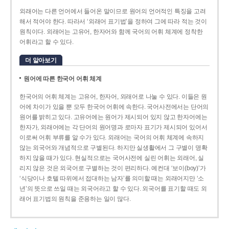
외래어는 다른 언어에서 들어온 말이므로 원어의 언어적인 특징을 고려
해서 적어야 한다. 따라서 ‘외래어 표기법’을 정하여 그에 따라 적는 것이
원칙이다. 외래어는 고유어, 한자어와 함께 국어의 어휘 체계에 정착한
어휘라고 할 수 있다.
더 알아보기
원어에 따른 한국어 어휘 체계
한국어의 어휘 체계는 고유어, 한자어, 외래어로 나눌 수 있다. 이들은 원
어에 차이가 있을 뿐 모두 한국어 어휘에 속한다. 국어사전에서는 단어의
원어를 밝히고 있다. 고유어에는 원어가 제시되어 있지 않고 한자어에는
한자가, 외래어에는 각 단어의 원어명과 로마자 표기가 제시되어 있어서
이로써 어휘 부류를 알 수가 있다. 외래어는 국어의 어휘 체계에 속하지
않는 외국어와 개념적으로 구별된다. 하지만 실생활에서 그 구별이 명확
하지 않을 때가 있다. 현실적으로는 국어사전에 실린 어휘는 외래어, 실
리지 않은 것은 외국어로 구별하는 것이 편리하다. 예컨대 ‘보이(boy)’가
‘식당이나 호텔 따위에서 접대하는 남자’를 의미할 때는 외래어지만 ‘소
년’의 뜻으로 쓰일 때는 외국어라고 할 수 있다. 외국어를 표기할 때도 외
래어 표기법의 원칙을 준용하는 일이 많다.