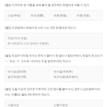
[붙임 2] 외자로 된 이름을 성에 붙여 쓸 경우에도 본음대로 적을 수 있다.
신립(申砬)
최린(崔麟)
채륜(蔡倫)
하륜(河崙)
[붙임 3] 준말에서 본음으로 소리 나는 것은 본음대로 적는다.
국련(국제 연합)
한시련(한국 시각 장애인 연합회)
[붙임 4] 접두사처럼 쓰이는 한자가 붙어서 된 말이나 합성어에서, 뒷말의 첫소리가
‘ㄴ’ 또는 ‘ㄹ’ 소리로 나더라도 두음 법칙에 따라 적는다.
역이용(逆利用)
연이율(年利率)
열역학(熱力學)
해외여행(海外旅行)
[붙임 5] 둘 이상의 단어로 이루어진 고유 명사를 붙여 쓰는 경우나 십진법에 따라
쓰는 수(數)도 붙임 4에 준하여 적는다.
서울여관
신흥이발관