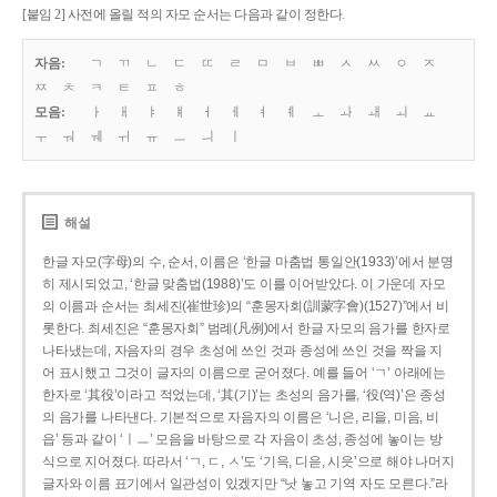
[붙임 2] 사전에 올릴 적의 자모 순서는 다음과 같이 정한다.
자음:
ㄱ
ㄲ
ㄴ
ㄷ
ㄸ
ㄹ
ㅁ
ㅂ
ㅃ
ㅅ
ㅆ
ㅇ
ㅈ
ㅉ
ㅊ
ㅋ
ㅌ
ㅍ
ㅎ
모음:
ㅏ
ㅐ
ㅑ
ㅒ
ㅓ
ㅔ
ㅕ
ㅖ
ㅗ
ㅘ
ㅙ
ㅚ
ㅛ
ㅜ
ㅝ
ㅞ
ㅟ
ㅠ
ㅡ
ㅢ
ㅣ
해설
한글 자모(字母)의 수, 순서, 이름은 ‘한글 마춤법 통일안(1933)’에서 분명
히 제시되었고, ‘한글 맞춤법(1988)’도 이를 이어받았다. 이 가운데 자모
의 이름과 순서는 최세진(崔世珍)의 “훈몽자회(訓蒙字會)(1527)”에서 비
롯한다. 최세진은 “훈몽자회” 범례(凡例)에서 한글 자모의 음가를 한자로
나타냈는데, 자음자의 경우 초성에 쓰인 것과 종성에 쓰인 것을 짝을 지
어 표시했고 그것이 글자의 이름으로 굳어졌다. 예를 들어 ‘ㄱ’ 아래에는
한자로 ‘其役’이라고 적었는데, ‘其(기)’는 초성의 음가를, ‘役(역)’은 종성
의 음가를 나타낸다. 기본적으로 자음자의 이름은 ‘니은, 리을, 미음, 비
읍’ 등과 같이 ‘ㅣㅡ’ 모음을 바탕으로 각 자음이 초성, 종성에 놓이는 방
식으로 지어졌다. 따라서 ‘ㄱ, ㄷ, ㅅ’도 ‘기윽, 디읃, 시읏’으로 해야 나머지
글자와 이름 표기에서 일관성이 있겠지만 “낫 놓고 기역 자도 모른다.”라