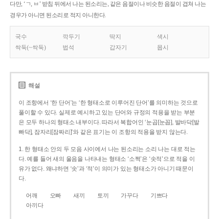
다만, ‘ㄱ, ㅂ’ 받침 뒤에서 나는 된소리는, 같은 음절이나 비슷한 음절이 겹쳐 나는
경우가 아니면 된소리로 적지 아니한다.
국수
깍두기
딱지
색시
싹둑(~싹둑)
법석
갑자기
몹시
해설
이 조항에서 ‘한 단어’는 ‘한 형태소로 이루어진 단어’를 의미하는 것으로
풀이할 수 있다. 실제로 예시하고 있는 단어와 규정의 적용을 받는 부분
은 모두 하나의 형태소 내부이다. 따라서 복합어인 ‘눈곱[눈꼽], 발바닥[발
빠닥], 잠자리[잠짜리]’와 같은 표기는 이 조항의 적용을 받지 않는다.
1. 한 형태소 안의 두 모음 사이에서 나는 된소리는 소리 나는 대로 적는
다. 예를 들어 새의 울음을 나타내는 형태소 ‘소쩍’은 ‘솟적’으로 적을 이
유가 없다. 왜냐하면 ‘솟’과 ‘적’이 의미가 있는 형태소가 아니기 때문이
다.
어깨
오빠
새끼
토끼
가꾸다
기쁘다
아끼다