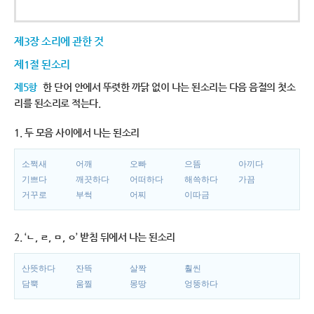
제3장 소리에 관한 것
제1절 된소리
제5항
한 단어 안에서 뚜렷한 까닭 없이 나는 된소리는 다음 음절의 첫소
리를 된소리로 적는다.
1. 두 모음 사이에서 나는 된소리
소쩍새
어깨
오빠
으뜸
아끼다
기쁘다
깨끗하다
어떠하다
해쓱하다
가끔
거꾸로
부썩
어찌
이따금
2. ‘ㄴ, ㄹ, ㅁ, ㅇ’ 받침 뒤에서 나는 된소리
산뜻하다
잔뜩
살짝
훨씬
담뿍
움찔
몽땅
엉뚱하다