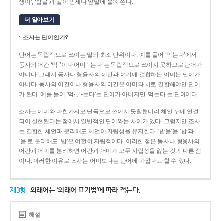
생이’, ‘밥을’과 같이 언제나 앞말에 붙여 쓴다.
더 알아보기
조사는 단어인가?
단어는 독립적으로 쓰이는 말의 최소 단위이다. 예를 들어 ‘먹는다’에서
동사의 어간 ‘먹-­’이나 어미 ‘­-는다’는 독립적으로 쓰이지 못하므로 단어가
아니다. 그래서 동사나 형용사의 어간과 여기에 결합하는 어미는 단어가
아니다. 동사의 어간이나 형용사의 어간은 어미와 서로 결합해야만 단어
가 된다. 예를 들어 ‘먹-’, ‘-는다’는 단어가 아니지만 ‘먹는다’는 단어이다.
조사는 어미와 마찬가지로 단독으로 쓰이지 못할뿐더러 체언 뒤에 연결
되어 실현된다는 점에서 일반적인 단어와는 차이가 있다. 그렇지만 조사
는 결합한 체언과 분리해도 체언이 자립성을 유지한다. ‘밥을’을 ‘밥’과
‘을’로 분리해도 ‘밥’은 여전히 자립적이다. 이러한 점은 동사나 형용사의
어간과 어미를 분리하면 어간과 어미가 모두 자립성을 잃는 것과 다른 점
이다. 이러한 이유로 조사는 어미보다는 단어에 가깝다고 할 수 있다.
제3항
외래어는 ‘외래어 표기법’에 따라 적는다.
해설