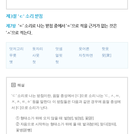
제3절 'ㄷ' 소리 받침
제7항
‘ㄷ’ 소리로 나는 받침 중에서 ‘ㄷ’으로 적을 근거가 없는 것은
‘ㅅ’으로 적는다.
덧저고리
돗자리
엇셈
웃어른
핫옷
무릇
사뭇
얼핏
자칫하면
뭇[衆]
옛
첫
헛
해설
‘ㄷ’ 소리로 나는 받침이란, 음절 종성에서 [ㄷ]으로 소리 나는 ‘ㄷ, ㅅ, ㅆ,
ㅈ, ㅊ, ㅌ, ㅎ’ 등을 말한다. 이 받침들은 다음과 같은 경우에 음절 종성에
서 [ㄷ]으로 소리가 난다.
① 형태소가 뒤에 오지 않을 때: 밭[받], 빚[빋], 꽃[꼳]
② 자음으로 시작하는 형태소가 뒤에 올 때: 밭과[받꽈], 젖다[젇따],
꽃병[꼳뼝]