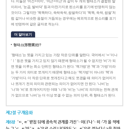
다. 이들은 ‘어간+어미’, ‘어근+어근’과 같이 두 개의 형태소가 결합된 말
이라서, ‘눈곱, 발바닥’ 등과 마찬가지로 된소리를 표기에 반영하지 않는
것이다. 그렇지만 ‘똑똑하다, 쓱싹쓱싹, 쌉쌀하다’의 ‘똑똑, 쓱싹, 쌉쌀’처
럼 같거나 비슷한 음절이 거듭되는 경우에는 예외적으로 된소리를 표기
에 반영하여 같은 글자로 적는다.
더 알아보기
형태소(形態素)란?
‘형태소’는 뜻을 가지고 있는 가장 작은 단위를 말한다. 국어에서 ‘ㅂ’이나
‘ㅣ’ 등은 뜻을 가지고 있지 않기 때문에 형태소가 될 수 없지만 ‘비’가 되
면 뜻을 이루는 최소 단위인 형태소가 된다. ‘책가방’은 ‘책’과 ‘가방’이라
는 두 가지 의미로 쪼개지기 때문에 형태소는 ‘책가방’이 아니라 ‘책’과
‘가방’이다. 더 작은 단위로 쪼개진다고 해도 쪼갰을 때 의미가 없어지거
나 쪼개기 전의 의미와 관련되는 의미가 없어지면 안 된다. ‘나비’는
‘나’와 ‘비’로 쪼개어지지만 이때 ‘나’와 ‘비’는 ‘나비’의 의미와는 전혀 관계
가 없으므로 ‘나비’는 더 이상 쪼갤 수 없는 의미 단위, 즉 형태소가 된다.
제2절 구개음화
제6항
‘ㄷ, ㅌ’ 받침 뒤에 종속적 관계를 가진 ‘- 이(-)’나 ‘- 히 -’가 올 적에
는 그 ‘ㄷ, ㅌ’이 ‘ㅈ, ㅊ’으로 소리 나더라도 ‘ㄷ, ㅌ’으로 적는다.(ㄱ을 취하