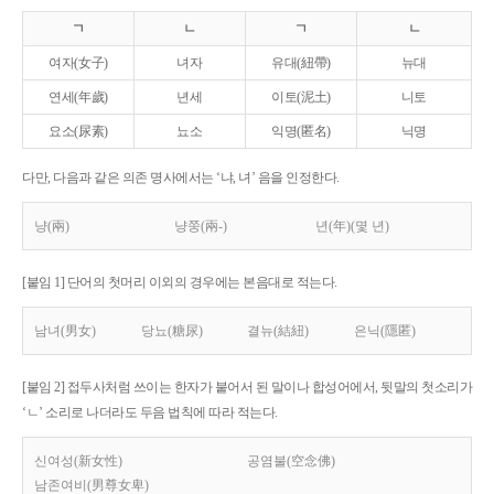
ㄱ
ㄴ
ㄱ
ㄴ
여자(女子)
녀자
유대(紐帶)
뉴대
연세(年歲)
년세
이토(泥土)
니토
요소(尿素)
뇨소
익명(匿名)
닉명
다만, 다음과 같은 의존 명사에서는 ‘냐, 녀’ 음을 인정한다.
냥(兩)
냥쭝(兩-)
년(年)(몇 년)
[붙임 1] 단어의 첫머리 이외의 경우에는 본음대로 적는다.
남녀(男女)
당뇨(糖尿)
결뉴(結紐)
은닉(隱匿)
[붙임 2] 접두사처럼 쓰이는 한자가 붙어서 된 말이나 합성어에서, 뒷말의 첫소리가
‘ㄴ’ 소리로 나더라도 두음 법칙에 따라 적는다.
신여성(新女性)
공염불(空念佛)
남존여비(男尊女卑)