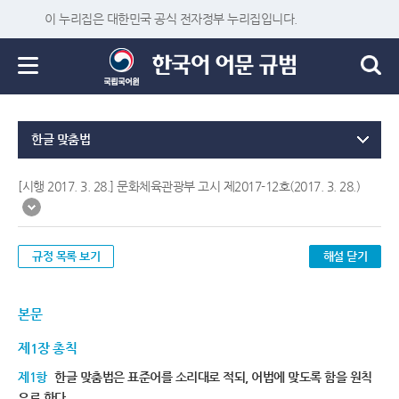
이 누리집은 대한민국 공식 전자정부 누리집입니다.
한글 맞춤법
[시행 2017. 3. 28.] 문화체육관광부 고시 제2017-12호(2017. 3. 28.)
규정 목록 보기
해설 닫기
본문
제1장 총칙
제1항
한글 맞춤법은 표준어를 소리대로 적되, 어법에 맞도록 함을 원칙
으로 한다.