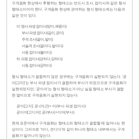
구개음화 현상에서 후행하는 형태소는 반드시 조사, 접미사와 같은 형식
형태소이어야 한다. 구개음화 현상에 관여하는 형식 형태소에는 다음과
같은 것이 있다.
이: 명사 파생 접미사(맏이, 해돋이)
부사 파생 접미사(같이, 굳이)
주격 조사(끝이, 밭이)
서술격 조사(끝이다, 밭이다)
사동 접미사(붙이다)
히: 피동 접미사(걷히다, 닫히다)
사동 접미사(굳히다)
형식 형태소가 결합하지 않은 경우에는 구개음화가 실현되지 않는다. ‘곧
이[고지]’는 부사 파생 접미사가 결합하여 부사가 되었으므로 구개음화가
실현되었지만, ‘곧이어’는 형식 형태소가 아닌 실질 형태소 부사가 결합
한 말이므로 구개음화가 실현되지 않는다.
곧이[고지]: 곧-­(어근)+­-이(부사 파생 접미사)
곧이어[고디어]: 곧(부사)+이어(부사)
현재 표준어에서 구개음화는 형태소와 형태소가 결합할 때 일어나는 현
상이다. 그러므로 ‘마디, 견디다’와 같이 하나의 형태소 내부에서는 구개
음화가 일어나지 않는다.