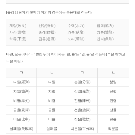
[붙임 1] 단어의 첫머리 이외의 경우에는 본음대로 적는다.
개량(改良)
선량(善良)
수력(水力)
협력(協力)
사례(謝禮)
혼례(婚禮)
와룡(臥龍)
쌍룡(雙龍)
하류(下流)
급류(急流)
도리(道理)
진리(眞理)
다만, 모음이나 ‘ㄴ’ 받침 뒤에 이어지는 ‘렬, 률’은 ‘열, 율’로 적는다.(ㄱ을 취하고
ㄴ을 버림.)
ㄱ
ㄴ
ㄱ
ㄴ
나열(羅列)
나렬
분열(分裂)
분렬
치열(齒列)
치렬
선열(先烈)
선렬
비열(卑劣)
비렬
진열(陳列)
진렬
규율(規律)
규률
선율(旋律)
선률
비율(比率)
비률
전율(戰慄)
전률
실패율(失敗率)
실패률
백분율(百分率)
백분률