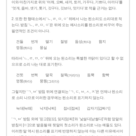
이와 마찬가지로 위의 ‘어깨, 오빠, 새끼, 토끼, 가꾸다, 기쁘다, 아끼다’를
‘엇개, 옵바, 샛기, 톳기, 갓구다, 깃브다, 앗기다’로 적을 근거는 없다.
2. 또한 한 형태소에서 ‘ㄴ, ㄹ, ㅁ, ㅇ’ 뒤에서 나는 된소리도 소리대로 적
는다. 받침 ‘ㄴ, ㄹ, ㅁ, ㅇ’은 뒤에 오는 예사소리를 된소리로 바꾸어 주는
필연적인 조건이 아니다.
건들
번개
딸기
절벙
듬성
함지
(하다)
껑둥
뭉실
(하다)
따라서 ‘ㄴ, ㄹ, ㅁ, ㅇ’ 뒤에 오는 된소리는 특별한 까닭이 있다고 할 수 없
으므로 소리 나는 대로 표기한다.
건뜻
번쩍
딸꾹
절뚝
듬뿍
함빡
(거리다)
껑뚱
뭉뚱
(하다)
(그리다)
그렇지만 ‘ㄱ, ㅂ’ 받침 뒤에 연결되는 ‘ㄱ, ㄷ, ㅂ, ㅅ, ㅈ’은 언제나 된소리
로 소리 나므로 이러한 경우에는 된소리로 표기하지 않는다.
늑대[늑때]
낙지[낙찌]
접시[접씨]
갑자기[갑짜기]
‘ㄱ, ㅂ’ 받침 외에 ‘믿고[믿꼬], 잊지[읻찌]’와 ‘낯설다[낟썰다]’처럼 앞말의
받침이 [ㄷ]으로 발음될 때 뒷말의 첫소리가 된소리로 나는 예들도 있다.
이러한 말 역시 된소리를 표기에 반영하지 않는데 이는 다른 이유에서이