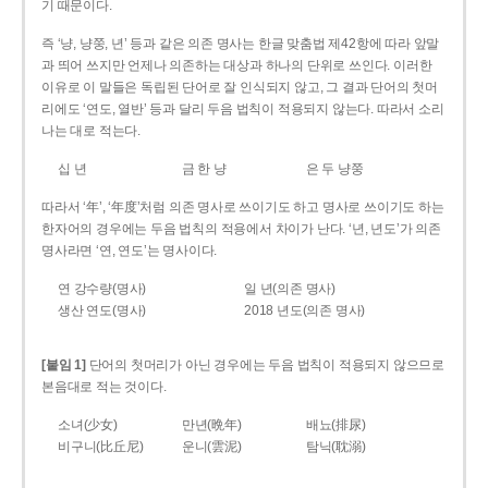
기 때문이다.
즉 ‘냥, 냥쭝, 년’ 등과 같은 의존 명사는 한글 맞춤법 제42항에 따라 앞말
과 띄어 쓰지만 언제나 의존하는 대상과 하나의 단위로 쓰인다. 이러한
이유로 이 말들은 독립된 단어로 잘 인식되지 않고, 그 결과 단어의 첫머
리에도 ‘연도, 열반’ 등과 달리 두음 법칙이 적용되지 않는다. 따라서 소리
나는 대로 적는다.
십 년
금 한 냥
은 두 냥쭝
따라서 ‘年’, ‘年度’처럼 의존 명사로 쓰이기도 하고 명사로 쓰이기도 하는
한자어의 경우에는 두음 법칙의 적용에서 차이가 난다. ‘년, 년도’가 의존
명사라면 ‘연, 연도’는 명사이다.
연 강수량(명사)
일 년(의존 명사)
생산 연도(명사)
2018 년도(의존 명사)
[붙임 1]
단어의 첫머리가 아닌 경우에는 두음 법칙이 적용되지 않으므로
본음대로 적는 것이다.
소녀(少女)
만년(晩年)
배뇨(排尿)
비구니(比丘尼)
운니(雲泥)
탐닉(耽溺)