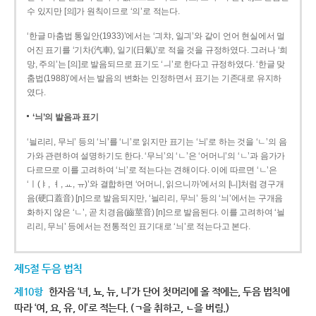
수 있지만 [의]가 원칙이므로 ‘의’로 적는다.
‘한글 마춤법 통일안(1933)’에서는 ‘긔챠, 일긔’와 같이 언어 현실에서 멀
어진 표기를 ‘기차(汽車), 일기(日氣)’로 적을 것을 규정하였다. 그러나 ‘희
망, 주의’는 [의]로 발음되므로 표기도 ‘ㅢ’로 한다고 규정하였다. ‘한글 맞
춤법(1988)’에서는 발음의 변화는 인정하면서 표기는 기존대로 유지하
였다.
‘늬’의 발음과 표기
‘늴리리, 무늬’ 등의 ‘늬’를 ‘니’로 읽지만 표기는 ‘늬’로 하는 것을 ‘ㄴ’의 음
가와 관련하여 설명하기도 한다. ‘무늬’의 ‘ㄴ’은 ‘어머니’의 ‘ㄴ’과 음가가
다르므로 이를 고려하여 ‘늬’로 적는다는 견해이다. 이에 따르면 ‘ㄴ’은
‘ㅣ(ㅑ, ㅕ, ㅛ, ㅠ)’와 결합하면 ‘어머니, 읽으니까’에서의 [니]처럼 경구개
음(硬口蓋音) [ɲ]으로 발음되지만, ‘늴리리, 무늬’ 등의 ‘늬’에서는 구개음
화하지 않은 ‘ㄴ’, 곧 치경음(齒莖音) [n]으로 발음된다. 이를 고려하여 ‘늴
리리, 무늬’ 등에서는 전통적인 표기대로 ‘늬’로 적는다고 본다.
제5절 두음 법칙
제10항
한자음 ‘녀, 뇨, 뉴, 니’가 단어 첫머리에 올 적에는, 두음 법칙에
따라 ‘여, 요, 유, 이’로 적는다. (ㄱ을 취하고, ㄴ을 버림.)