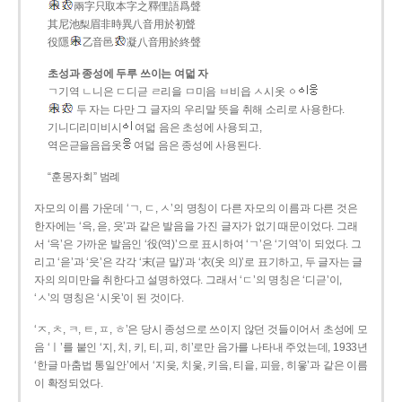
兩字只取本字之釋俚語爲聲
其尼池梨眉非時異八音用於初聲
役隱
乙音邑
凝八音用於終聲
초성과 종성에 두루 쓰이는 여덟 자
ㄱ기역 ㄴ니은 ㄷ디귿 ㄹ리을 ㅁ미음 ㅂ비읍 ㅅ시옷 ㆁ
두 자는 다만 그 글자의 우리말 뜻을 취해 소리로 사용한다.
기니디리미비시
여덟 음은 초성에 사용되고,
역은귿을음읍옷
여덟 음은 종성에 사용된다.
“훈몽자회” 범례
자모의 이름 가운데 ‘ㄱ, ㄷ, ㅅ’의 명칭이 다른 자모의 이름과 다른 것은
한자에는 ‘윽, 읃, 읏’과 같은 발음을 가진 글자가 없기 때문이었다. 그래
서 ‘윽’은 가까운 발음인 ‘役(역)’으로 표시하여 ‘ㄱ’은 ‘기역’이 되었다. 그
리고 ‘읃’과 ‘읏’은 각각 ‘末(귿 말)’과 ‘衣(옷 의)’로 표기하고, 두 글자는 글
자의 의미만을 취한다고 설명하였다. 그래서 ‘ㄷ’의 명칭은 ‘디귿’이,
‘ㅅ’의 명칭은 ‘시옷’이 된 것이다.
‘ㅈ, ㅊ, ㅋ, ㅌ, ㅍ, ㅎ’은 당시 종성으로 쓰이지 않던 것들이어서 초성에 모
음 ‘ㅣ’를 붙인 ‘지, 치, 키, 티, 피, 히’로만 음가를 나타내 주었는데, 1933년
‘한글 마춤법 통일안’에서 ‘지읒, 치읓, 키읔, 티읕, 피읖, 히읗’과 같은 이름
이 확정되었다.