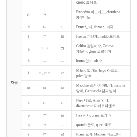
credo 크레도
Pinocchio 피노키오, cherubino
ch
ㅋ
―
케루비노
d
ㄷ
드
Dante 단테, drizza 드리차
f
ㅍ
프
Firenze 피렌체, freddo 프레도
Galileo 갈릴레오, Genova
g
ㄱ, ㅈ
그
제노바, gloria 글로리아
h
―
―
hanno 안노, oh 오
Milano 밀라노, largo 라르고,
l
ㄹ, ㄹㄹ
ㄹ
palco 팔코
자음
Macchiavelli 마키아벨리, mamma
m
ㅁ
ㅁ
맘마, Campanella 캄파넬라
Nero 네로, Anna 안나,
n
ㄴ
ㄴ
divertimento 디베르티멘토
p
ㅍ
프
Pisa 피사, prima 프리마
q
ㅋ
―
quando 콴도, queto 퀘토
r
ㄹ
르
Roma 로마, Marconi 마르코니