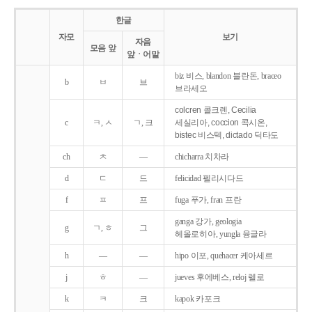
한글
자모
보기
자음
모음 앞
앞ㆍ어말
biz 비스, blandon 블란돈, braceo
b
ㅂ
브
브라세오
colcren 콜크렌, Cecilia
c
ㅋ, ㅅ
ㄱ, 크
세실리아, coccion 콕시온,
bistec 비스텍, dictado 딕타도
ch
ㅊ
―
chicharra 치차라
d
ㄷ
드
felicidad 펠리시다드
f
ㅍ
프
fuga 푸가, fran 프란
ganga 강가, geologia
g
ㄱ, ㅎ
그
헤올로히아, yungla 융글라
h
―
―
hipo 이포, quehacer 케아세르
j
ㅎ
―
jueves 후에베스, reloj 렐로
k
ㅋ
크
kapok 카포크