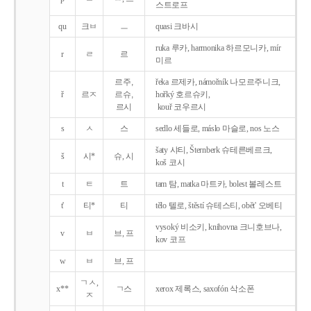
스트로프
qu
크ㅂ
ㅡ
quasi 크바시
ruka 루카, harmonika 하르모니카, mír
r
ㄹ
르
미르
르주,
řeka 르제카, námořník 나모르주니크,
ř
르ㅈ
르슈,
hořký 호르슈키,
르시
kouř 코우르시
s
ㅅ
스
sedlo 세들로, máslo 마슬로, nos 노스
šaty 샤티, Šternberk 슈테른베르크,
š
시*
슈, 시
koš 코시
t
ㅌ
트
tam 탐, matka 마트카, bolest 볼레스트
t'
티*
티
tělo 텔로, štěstí 슈테스티, obět' 오베티
vysoký 비소키, knihovna 크니호브나,
v
ㅂ
브, 프
kov 코프
w
ㅂ
브, 프
ㄱㅅ,
x**
ㄱ스
xerox 제록스, saxofón 삭소폰
ㅈ