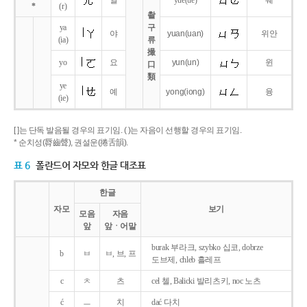
얼
yue
(ue)
웨
*
(r)
촬
ya
구
야
yuan
(uan)
위안
(ia)
류
撮
yo
요
yun
(un)
윈
口
類
ye
예
yong
(iong)
융
(ie)
[ ]는 단독 발음될 경우의 표기임. ( )는 자음이 선행할 경우의 표기임.
* 순치성(脣齒聲), 권설운(捲舌韻).
표 6
폴란드어 자모와 한글 대조표
한글
자모
보기
모음
자음
앞
앞ㆍ어말
burak 부라크, szybko 십코, dobrze
b
ㅂ
ㅂ, 브, 프
도브제, chleb 흘레프
c
ㅊ
츠
cel 첼, Balicki 발리츠키, noc 노츠
ć
ㅡ
치
dać 다치