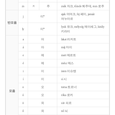
zs
ㅈ
주
zsák 자크, tőzsde 퇴주데, rozs 로주
ajak 어여크, fej 페이, január
j
이*
여누아르
반모음
lyuk 유크, mélység 메이셰그, király
ly
이*
키라이
a
어
lakat 러커트
á
아
máj 마이
e
에
mert 메르트
é
에
mész 메스
i
이
isten 이슈텐
í
이
sí 시
o
오
torna 토르너
모음
ó
오
róka 로커
ö
외
sör 쇠르
ő
외
nő 뇌