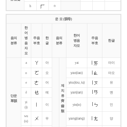
h
ㅎ
운 모 (韻母)
한
어
한어
음의
병
주음
한
음의
주음
병음
한글
분류
음
부호
글
분류
부호
자모
자
모
a
아
yai
야이
o
오
yao
(iao)
야오
e
어
you
(iou,
iu)
유
제
치
ê
에
yan
(ian)
옌
단운
류
單韻
齊
yi
이
yin(in)
인
齒
(i)
類
wu
우
yang
(iang)
양
(u)