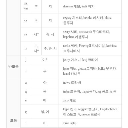
dż,
ㅈ
치
drzewo 제보, łodż 워치
drz
czysty 치스티, beczka 베치카, klucz
cz
ㅊ
치
클루치
szary 샤리, musztarda 무슈타르다,
sz
시*
슈, 시
kapelusz 카펠루시
ㅈ,
rzeka 제카, Przemyśl 프셰미실, kołnierz
rz
주, 슈, 시
시*
코우니에시
j
이*
jasny 야스니, kraj 크라이
반모음
łono 워노, głowa 그워바, bułka 부우카,
ł
우
kanał 카나우
a
아
trawa 트라바
ą̨
옹
trąba 트롱바, mąka 몽카, kąt 콩트, tą 통
e
에
zero 제로
kępa 켕파, węgorz 벵고시, Częstochowa
ę
엥, 에
쳉스토호바, proszę 프로셰
모음
i
이
zima 지마