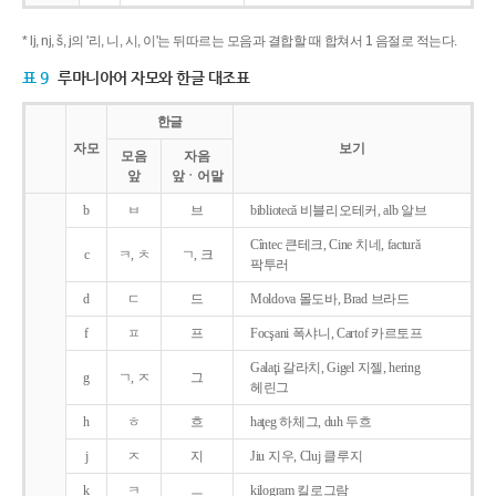
* lj, nj, š, j의 '리, 니, 시, 이'는 뒤따르는 모음과 결합할 때 합쳐서 1 음절로 적는다.
표 9
루마니아어 자모와 한글 대조표
한글
자모
보기
모음
자음
앞
앞ㆍ어말
b
ㅂ
브
bibliotecǎ 비블리오테커, alb 알브
Cîntec 큰테크, Cine 치네, facturǎ
c
ㅋ, ㅊ
ㄱ, 크
팍투러
d
ㄷ
드
Moldova 몰도바, Brad 브라드
f
ㅍ
프
Focşani 폭샤니, Cartof 카르토프
Galaţi 갈라치, Gigel 지젤, hering
g
ㄱ, ㅈ
그
헤린그
h
ㅎ
흐
haţeg 하체그, duh 두흐
j
ㅈ
지
Jiu 지우, Cluj 클루지
k
ㅋ
ㅡ
kilogram 킬로그람