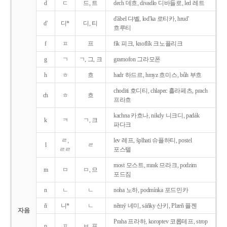
d
ㄷ
드, 트
dech 데흐, divadlo 디바들로, led 레트
d'ábel 댜벨, lod'ka 로티카, hrud'
d'
디*
디, 티
흐루티
f
ㅍ
프
fík 피크, knoflík 크노플리크
g
ㄱ
ㄱ, 그, 크
gramofon 그라모폰
h
ㅎ
흐
hadr 하드르, hmyz 흐미스, bůh 부흐
choditi 호디티, chlapec 흘라페츠, prach
ch
ㅎ
흐
프라흐
kachna 카흐나, nikdy 니크디, padák
k
ㅋ
ㄱ, 크
파다크
ㄹ,
lev 레프, šplhati 슈플하티, postel
l
ㄹ
ㄹㄹ
포스텔
most 모스트, mrak 므라크, podzim
m
ㅁ
ㅁ, 므
포드짐
n
ㄴ
ㄴ
noha 노하, podmínka 포드민카
ň
니*
ㄴ
němý 네미, sáňky 산키, Plzeň 플젠
자음
Praha 프라하, koroptev 코롭테프, strop
p
ㅍ
ㅂ, 프