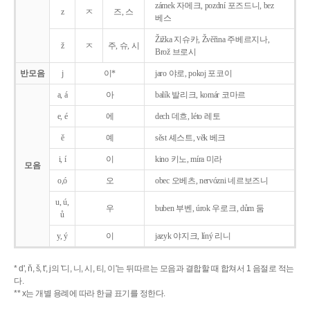
zámek 자메크, pozdní 포즈드니, bez
z
ㅈ
즈, 스
베스
Žižka 지슈카, Žvěřina 주베르지나,
ž
ㅈ
주, 슈, 시
Brož 브로시
반모음
j
이*
jaro 야로, pokoj 포코이
a, á
아
balík 발리크, komár 코마르
e, é
에
dech 데흐, léto 레토
ě
예
sěst 셰스트, věk 베크
i, í
이
kino 키노, míra 미라
모음
o,ó
오
obec 오베츠, nervózni 네르보즈니
u, ú,
우
buben 부벤, úrok 우로크, dům 둠
ů
y, ý
이
jazyk
야지크, líný 리니
* d', ň, š, t', j의 '디, 니, 시, 티, 이'는 뒤따르는 모음과 결합할 때 합쳐서 1 음절로 적는
다.
** x는 개별 용례에 따라 한글 표기를 정한다.