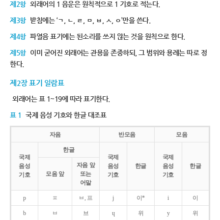
제2항
외래어의 1 음운은 원칙적으로 1 기호로 적는다.
제3항
받침에는 ‘ㄱ, ㄴ, ㄹ, ㅁ, ㅂ, ㅅ, ㅇ’만을 쓴다.
제4항
파열음 표기에는 된소리를 쓰지 않는 것을 원칙으로 한다.
제5항
이미 굳어진 외래어는 관용을 존중하되, 그 범위와 용례는 따로 정
한다.
제2장 표기 일람표
외래어는 표 1~19에 따라 표기한다.
표 1
국제 음성 기호와 한글 대조표
자음
반모음
모음
한글
국제
국제
국제
자음 앞
음성
음성
한글
음성
한글
모음 앞
또는
기호
기호
기호
어말
p
ㅍ
ㅂ, 프
j
이*
i
이
b
ㅂ
브
ɥ
위
y
위