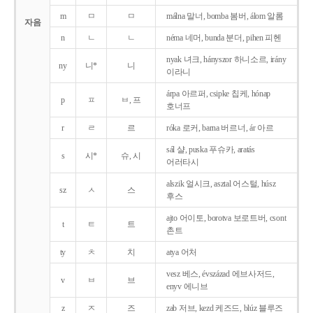
m
ㅁ
ㅁ
málna 말너, bomba 봄버, álom 알롬
자음
n
ㄴ
ㄴ
néma 네머, bunda 분더, pihen 피헨
nyak 녀크, hányszor 하니소르, irány
ny
니*
니
이라니
árpa 아르퍼, csipke 칩케, hónap
p
ㅍ
ㅂ, 프
호너프
r
ㄹ
르
róka 로커, barna 버르너, ár 아르
sál 샬, puska 푸슈카, aratás
s
시*
슈, 시
어러타시
alszik 얼시크, asztal 어스털, húsz
sz
ㅅ
스
후스
ajto 어이토, borotva 보로트버, csont
t
ㅌ
트
촌트
ty
ㅊ
치
atya 어처
vesz 베스, évszázad 에브사저드,
v
ㅂ
브
enyv 에니브
z
ㅈ
즈
zab 저브, kezd 케즈드, blúz 블루즈