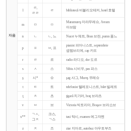
ㄹ,
l
ㄹ
bibliotecǎ 비블리오테커, hotel 호텔
ㄹㄹ
Maramureş 마라무레슈, Avram
m
ㅁ
ㅁ
아브람
자음
n
ㄴ
ㄴ, 느
Nucet 누체트, Bran 브란, pumn 품느
pianist 피아니스트, septembrie
p
ㅍ
ㅂ, 프
셉템브리에, cap 카프
r
ㄹ
르
radio 라디오, dor 도르
s
ㅅ
스
Sibiu 시비우, pas 파스
ş
시*
슈
şag 샤그, Mureş 무레슈
t
ㅌ
트
telefonist 텔레포니스트, bilet 빌레트
ţ
ㅊ
츠
ţigarǎ 치가러, braţ 브라츠
v
ㅂ
브
Victoria 빅토리아, Braşov 브라쇼브
ㄱㅅ,
크스,
x**
taxi 탁시, examen 에그자멘
그ㅈ
ㄱ스
z
ㅈ
즈
ziar 지아르, autobuz 아우토부즈