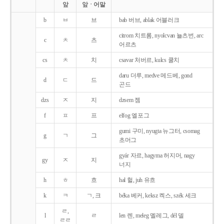
앞
앞ㆍ어말
b
ㅂ
브
bab 버브, ablak 어블러크
citrom 치트롬, nyolcvan 뇰츠번, arc
c
ㅊ
츠
어르츠
cs
ㅊ
치
csavar 처버르, kulcs 쿨치
daru 더루, medve 메드베, gond
d
ㄷ
드
곤드
dzs
ㅈ
지
dzsem 젬
f
ㅍ
프
elfog 엘포그
gumi 구미, nyugta 뉴그터, csomag
g
ㄱ
그
초머그
gyár 자르, hagyma 허지머, nagy
gy
ㅈ
지
너지
h
ㅎ
흐
hal 헐, juh 유흐
k
ㅋ
ㄱ, 크
béka 베커, keksz 켁스, szék 세크
ㄹ,
l
ㄹ
len 렌, meleg 멜레그, dél 델
ㄹㄹ