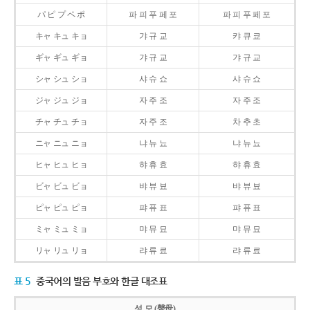
パ ピ プ ペ ポ
파 피 푸 페 포
파 피 푸 페 포
キャ キュ キョ
갸 규 교
캬 큐 쿄
ギャ ギュ ギョ
갸 규 교
갸 규 교
シャ シュ ショ
샤 슈 쇼
샤 슈 쇼
ジャ ジュ ジョ
자 주 조
자 주 조
チャ チュ チョ
자 주 조
차 추 초
ニャ ニュ ニョ
냐 뉴 뇨
냐 뉴 뇨
ヒャ ヒュ ヒョ
햐 휴 효
햐 휴 효
ビャ ビュ ビョ
뱌 뷰 뵤
뱌 뷰 뵤
ピャ ピュ ピョ
퍄 퓨 표
퍄 퓨 표
ミャ ミュ ミョ
먀 뮤 묘
먀 뮤 묘
リャ リュ リョ
랴 류 료
랴 류 료
표 5
중국어의 발음 부호와 한글 대조표
성 모 (聲母)