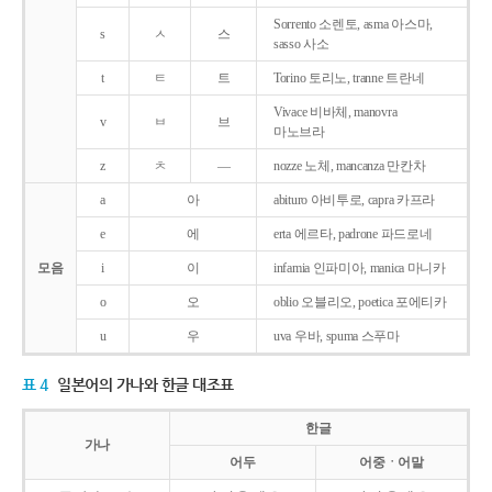
Sorrento 소렌토, asma 아스마,
s
ㅅ
스
sasso 사소
t
ㅌ
트
Torino 토리노, tranne 트란네
Vivace 비바체, manovra
v
ㅂ
브
마노브라
z
ㅊ
―
nozze 노체, mancanza 만칸차
a
아
abituro 아비투로, capra 카프라
e
에
erta 에르타, padrone 파드로네
모음
i
이
infamia 인파미아, manica 마니카
o
오
oblio 오블리오, poetica 포에티카
u
우
uva 우바, spuma 스푸마
표 4
일본어의 가나와 한글 대조표
한글
가나
어두
어중ㆍ어말