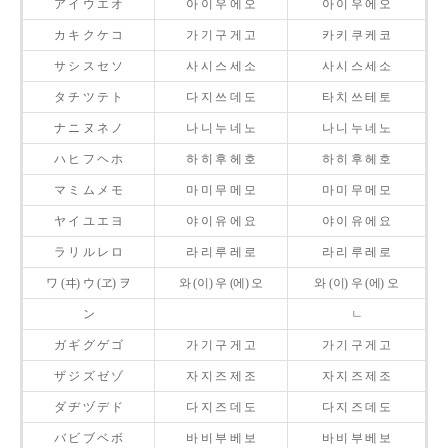
ア イ ウ エ オ
아 이 우 에 오
아 이 우 에 오
カ キ ク ケ コ
가 기 구 게 고
카 키 쿠 케 코
サ シ ス セ ソ
사 시 스 세 소
사 시 스 세 소
タ チ ツ テ ト
다 지 쓰 데 도
타 치 쓰 테 토
ナ ニ ヌ ネ ノ
나 니 누 네 노
나 니 누 네 노
ハ ヒ フ ヘ ホ
하 히 후 헤 호
하 히 후 헤 호
マ ミ ム メ モ
마 미 무 메 모
마 미 무 메 모
ヤ イ ユ エ ヨ
야 이 유 에 요
야 이 유 에 요
ラ リ ル レ ロ
라 리 루 레 로
라 리 루 레 로
ワ (ヰ) ウ (ヱ) ヲ
와 (이) 우 (에) 오
와 (이) 우 (에) 오
ン
ㄴ
ガ ギ グ ゲ ゴ
가 기 구 게 고
가 기 구 게 고
ザ ジ ズ ゼ ゾ
자 지 즈 제 조
자 지 즈 제 조
ダ ヂ ヅ デ ド
다 지 즈 데 도
다 지 즈 데 도
バ ビ ブ ベ ボ
바 비 부 베 보
바 비 부 베 보