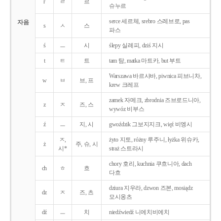
r
ㄹ
르
슈누르
serce 세르체, srebro 스레브로, pas
자음
s
ㅅ
스
파스
ś
ㅡ
시
ślepy 실레피, dziś 지시
t
ㅌ
트
tam 탐, matka 마트카, but 부트
Warszawa 바르샤바, piwnica 피브니차,
w
ㅂ
브, 프
krew 크레프
zamek 자메크, zbrodnia 즈브로드니아,
z
ㅈ
즈, 스
wywóz 비부스
ź
ㅡ
지, 시
gwoździk 그보지지크, więź 비엥시
ㅈ,
żyto 지토, różny 루주니, łyżka 위슈카,
ż
주, 슈, 시
시*
straż 스트라시
chory 호리, kuchnia 쿠흐니아, dach
ch
ㅎ
흐
다흐
dziura 지우라, dzwon 즈본, mosiądz
dz
ㅈ
즈, 츠
모시옹츠
dź
ㅡ
치
niedźwiedź 니에치비에치