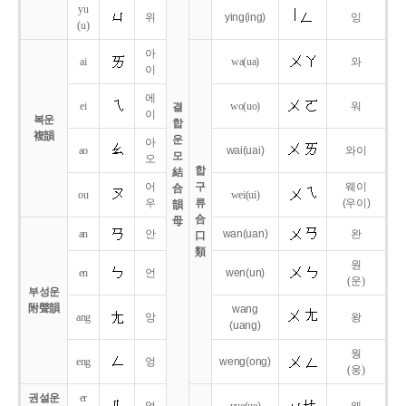
yu
위
ying
(ing)
잉
(u)
아
ai
wa
(ua)
와
이
에
ei
wo
(uo)
워
결
이
복운
합
複韻
운
아
ao
wai
(uai)
와이
모
오
합
結
어
구
웨이
合
ou
wei
(ui)
우
류
(우이)
韻
合
母
an
안
wan
(uan)
완
口
類
원
en
언
wen
(un)
(운)
부성운
附聲韻
wang
ang
앙
왕
(uang)
웡
eng
엉
weng
(ong)
(웅)
권설운
er