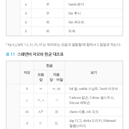
u
우
bunda 분더
ú
우
hús 후시
ü
위
füst 퓌슈트
ű
위
fű 퓌
* ny, s, j, ly의 ‘니, 시, 이, 이’는 뒤따르는 모음과 결합할 때 합쳐서 1 음절로 적는다.
표 11
스웨덴어 자모와 한글 대조표
한글
자모
보기
모음
자음
앞
앞ㆍ어말
b
ㅂ
ㅂ, 브
bal 발, snabbt 스납트, Jacob 야코브
Carlsson 칼손, Celsius 셀시우스,
c
ㅋ, ㅅ
ㄱ
Ericson 에릭손
ch
시*
크
charm 샤름, och 오크
dag 다그, dricka 드리카, Halmstad
d
ㄷ
드
할름스타드