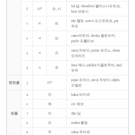
šal 샬, vlasništvo 블라스니슈트보,
š
시*
슈, 시
broš 브로시
telo 텔로, ostrvo 오스트르보, put
t
ㅌ
트
푸트
vatra 바트라, olovka 올로브카,
v
ㅂ
브
proliv 프롤리브
zavoj 자보이, pozno 포즈노, obraz
z
ㅈ
즈
오브라즈
žena 제나, izložba 이즐로주바, muž
ž
ㅈ
주
무주
pojas 포야스, zavoj 자보이, odjelo
반모음
j
이*
오델로
a
아
bakar 바카르
e
에
cev 체브
모음
i
이
dim 딤
o
오
molim 몰림
u
우
zubar 주바르