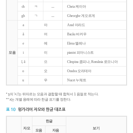
ch
ㅋ
ㅡ
Cheia 케이아
gh
ㄱ
ㅡ
Gheorghe 게오르게
a
아
Arad 아라드
ǎ
어
Bacǎu 바커우
e
에
Elena 엘레나
모음
i
이
pianist 피아니스트
î, â
으
Cîmpina 큼피나, România 로므니아
o
오
Oradea 오라데아
u
우
Nucet 누체트
* ş의 '시'는 뒤따르는 모음과 결합할 때 합쳐서 1 음절로 적는다.
** x는 개별 용례에 따라 한글 표기를 정한다.
표 10
헝가리어 자모와 한글 대조표
한글
자모
보기
모음
자음