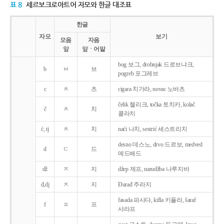
표 8
세르보크로아트어 자모와 한글 대조표
한글
자모
보기
모음
자음
앞
앞ㆍ어말
bog 보그, drobnjak 드로브냐크,
b
ㅂ
브
pogreb 포그레브
c
ㅊ
츠
cigara 치가라, novac 노바츠
čelik 첼리크, točka 토치카, kolač
č
ㅊ
치
콜라치
ć, tj
ㅊ
치
naći 나치, sestrić 세스트리치
desno 데스노, drvo 드르보, medved
d
ㄷ
드
메드베드
dž
ㅈ
지
džep 제프, narudžba 나루지바
đ,dj
ㅈ
지
Ðurađ 주라지
fasada 파사다, kifla 키플라, šaraf
f
ㅍ
프
샤라프