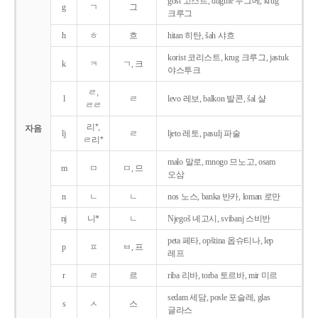
gost 고스트, dugme 두그메, krug
g
ㄱ
그
크루그
h
ㅎ
흐
hitan 히탄, šah 샤흐
korist 코리스트, krug 크루그, jastuk
k
ㅋ
ㄱ, 크
야스투크
ㄹ,
l
ㄹ
levo 레보, balkon 발콘, šal 샬
ㄹㄹ
리*,
자음
lj
ㄹ
ljeto 레토, pasulj 파술
ㄹ리*
malo 말로, mnogo 므노고, osam
m
ㅁ
ㅁ, 므
오삼
n
ㄴ
ㄴ
nos 노스, banka 반카, loman 로만
nj
니*
ㄴ
Njegoš 녜고시, svibanj 스비반
peta 페타, opština 옵슈티나, lep
p
ㅍ
ㅂ, 프
레프
r
ㄹ
르
riba 리바, torba 토르바, mir 미르
sedam 세담, posle 포슬레, glas
s
ㅅ
스
글라스