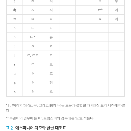
ʧ
ㅊ
치
u
우
ʤ
ㅈ
지
ə**
어
m
ㅁ
ㅁ
ɚ
어
n
ㄴ
ㄴ
ɲ
니*
뉴
ŋ
ㅇ
ㅇ
l
ㄹ, ㄹㄹ
ㄹ
r
ㄹ
르
h
ㅎ
흐
ç
ㅎ
히
x
ㅎ
흐
* [j], [w]의 '이'와 '오, 우', 그리고 [ɲ]의 '니'는 모음과 결합할 때 제3장 표기 세칙에 따른
다.
** 독일어의 경우에는 '에', 프랑스어의 경우에는 '으'로 적는다.
표 2
에스파냐어 자모와 한글 대조표