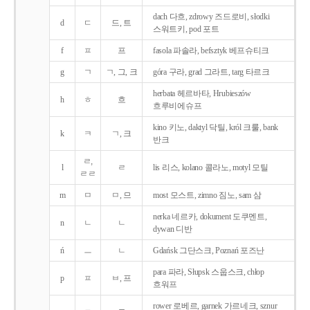
dach 다흐, zdrowy 즈드로비, słodki
d
ㄷ
드, 트
스워트키, pod 포트
f
ㅍ
프
fasola 파솔라, befsztyk 베프슈티크
g
ㄱ
ㄱ, 그, 크
góra 구라, grad 그라트, targ 타르크
herbata 헤르바타, Hrubieszów
h
ㅎ
흐
흐루비에슈프
kino 키노, daktyl 닥틸, król 크룰, bank
k
ㅋ
ㄱ, 크
반크
ㄹ,
l
ㄹ
lis 리스, kolano 콜라노, motyl 모틸
ㄹㄹ
m
ㅁ
ㅁ, 므
most 모스트, zimno 짐노, sam 삼
nerka 네르카, dokument 도쿠멘트,
n
ㄴ
ㄴ
dywan 디반
ń
ㅡ
ㄴ
Gdańsk 그단스크, Poznań 포즈난
para 파라, Słupsk 스웁스크, chłop
p
ㅍ
ㅂ, 프
흐워프
rower 로베르, garnek 가르네크, sznur