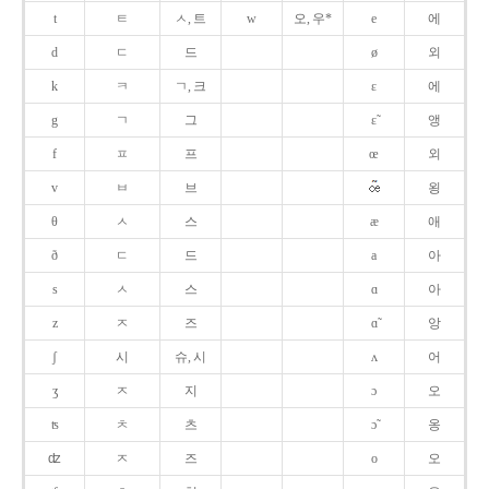
t
ㅌ
ㅅ, 트
w
오, 우*
e
에
d
ㄷ
드
ø
외
k
ㅋ
ㄱ, 크
ɛ
에
g
ㄱ
그
ɛ̃
앵
f
ㅍ
프
œ
외
v
ㅂ
브
욍
θ
ㅅ
스
æ
애
ð
ㄷ
드
a
아
s
ㅅ
스
ɑ
아
z
ㅈ
즈
ɑ̃
앙
ʃ
시
슈, 시
ʌ
어
ʒ
ㅈ
지
ɔ
오
ʦ
ㅊ
츠
ɔ̃
옹
ʣ
ㅈ
즈
o
오