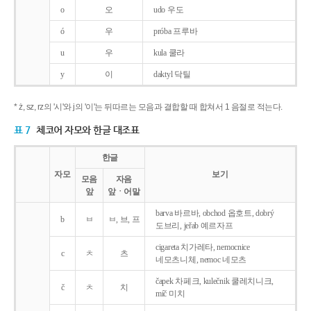
o
오
udo 우도
ó
우
próba 프루바
u
우
kula 쿨라
y
이
daktyl 닥틸
* ż, sz, rz의 '시'와 j의 '이'는 뒤따르는 모음과 결합할 때 합쳐서 1 음절로 적는다.
표 7
체코어 자모와 한글 대조표
한글
자모
보기
모음
자음
앞
앞ㆍ어말
barva 바르바, obchod 옵호트, dobrý
b
ㅂ
ㅂ, 브, 프
도브리, jeřab 예르자프
cigareta 치가레타, nemocnice
c
ㅊ
츠
네모츠니체, nemoc 네모츠
čapek 차페크, kulečnik 쿨레치니크,
č
ㅊ
치
míč 미치