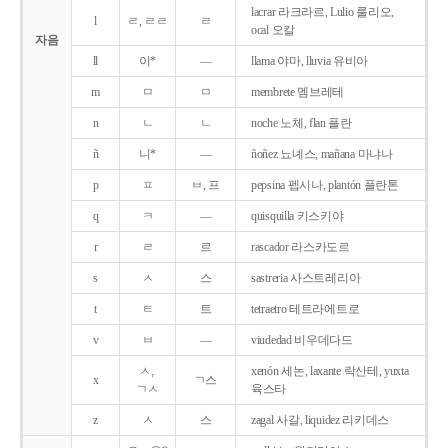
lacrar 라크라르, Lulio 룰리오,
l
ㄹ, ㄹㄹ
ㄹ
ocal 오칼
자음
ll
이*
―
llama 야마, lluvia 유비아
m
ㅁ
ㅁ
membrete 멤브레테
n
ㄴ
ㄴ
noche 노체, flan 플란
ñ
니*
―
ñoñez 뇨녜스, mañana 마냐나
p
ㅍ
ㅂ, 프
pepsina 펩시나, plantón 플란톤
q
ㅋ
―
quisquilla 키스키야
r
ㄹ
르
rascador 라스카도르
s
ㅅ
스
sastreria 사스트레리아
t
ㅌ
트
tetraetro 테트라에트로
v
ㅂ
―
viudedad 비우데다드
ㅅ,
xenón 세논, laxante 락산테, yuxta
x
ㄱ스
ㄱㅅ
육스타
z
ㅅ
스
zagal 사갈, liquidez 리키데스