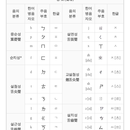
한어
한어
음의
주음
음의
주음
병음
한글
병음
한글
분류
부호
분류
부호
자모
자모
b
ㅂ
j
ㅈ
중순성
설면성
p
ㅍ
q
ㅊ
重脣聲
舌面聲
m
ㅁ
x
ㅅ
zh
순치성*
f
ㅍ
ㅈ [즈]
[zhi]
ch
d
ㄷ
ㅊ [츠]
교설첨성
[chi]
翹舌尖聲
sh
t
ㅌ
ㅅ [스]
설첨성
[shi]
舌尖聲
ㄖ
n
ㄴ
r [ri]
ㄹ [르]
l
ㄹ
z [zi]
ㅉ [쯔]
설치성
g
ㄱ
c [ci]
ㅊ [츠]
舌齒聲
설근성
k
ㅋ
s [si]
ㅆ [쓰]
舌根聲