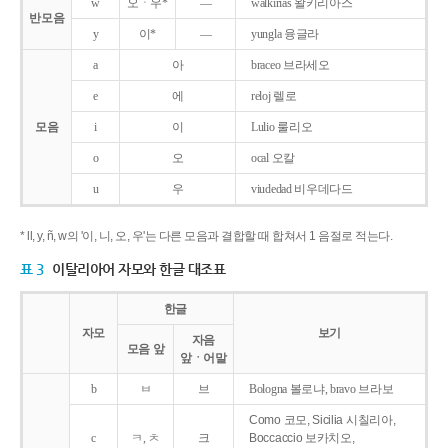
w
오ㆍ우*
―
walkirias 왈키리아스
반모음
y
이*
―
yungla 융글라
a
아
braceo 브라세오
e
에
reloj 렐로
모음
i
이
Lulio 룰리오
o
오
ocal 오칼
u
우
viudedad 비우데다드
* ll, y, ñ, w의 '이, 니, 오, 우'는 다른 모음과 결합할 때 합쳐서 1 음절로 적는다.
표 3
이탈리아어 자모와 한글 대조표
한글
자모
보기
자음
모음 앞
앞ㆍ어말
b
ㅂ
브
Bologna 볼로냐, bravo 브라보
Como 코모, Sicilia 시칠리아,
c
ㅋ, ㅊ
크
Boccaccio 보카치오,