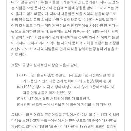
다.”와 같은 말에서 ‘두’는 서울말이기는 하지만 표준어는 아니다. 교양 있
는 사람은 오랜 문자 언어의 관습적 쓰임에 영향을 받아 ‘도’라고 쓰는 것
이 옳다고 믿기 때문이다. 따라서 서울말은 서울 지역의 말을 바탕으로
하되 언중들의 교양 의식을 반영한 말이라고 할 수 있다. 서울말을 표준
어의 조건으로 한다는 이러한 규정을 어떤 지역어를 사용하면 안 된다는
뜻으로 오해하면 안 된다. 표준어는 교육, 방송, 공식적 담화 등에서 써야
할 말이지 지역 사람들끼리 편하게 대화하는 경우에까지 꼭 써야 하는 말
이 아니다. 오히려 여러 지역어는 지역의 문화적 가치를 보존하는 소중한
자산이기도 하고 지역 사람들의 연대 의식을 강화하는 긍정적 기능을 하
기도 한다.
표준어 규정의 실제적인 대상은 다음과 같다.
(가) 1933년 ‘한글 마춤법 통일안’에서 표준어로 규정하였던 형태
가 그동안 자연스러운 언어 변화에 의해 고형(古形)이 된 것
(나) 1933년 당시 미처 사정의 대상이 되지 않아 표준어로서의 자
격을 인정받을 기회가 없었던 것
(다) 각 사전에서 달리 처리하여 정리가 필요한 것
(라) 방언, 신조어 등이 세력을 얻어 표준어 자리를 굳혀 가던 것
그러나 수많은 어휘의 표준어형을 규정에서 다 예시할 수는 없다. 이러한
한계를 보완하고자 국립국어원에서는 인터넷으로 “표준국어대사전”을
제공하고 있다. 인터넷판 “표준국어대사전”은 1999년에 초판이 발간된