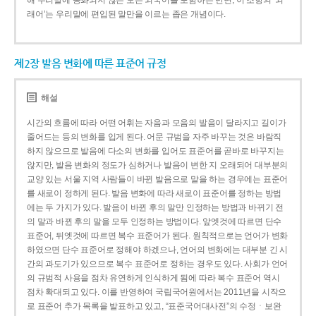
해 우리말에 동화되지 않은 모든 외국어를 포함하는 반면, 이 조항의 ‘외
래어’는 우리말에 편입된 말만을 이르는 좁은 개념이다.
제2장 발음 변화에 따른 표준어 규정
해설
시간의 흐름에 따라 어떤 어휘는 자음과 모음의 발음이 달라지고 길이가
줄어드는 등의 변화를 입게 된다. 어문 규범을 자주 바꾸는 것은 바람직
하지 않으므로 발음에 다소의 변화를 입어도 표준어를 곧바로 바꾸지는
않지만, 발음 변화의 정도가 심하거나 발음이 변한 지 오래되어 대부분의
교양 있는 서울 지역 사람들이 바뀐 발음으로 말을 하는 경우에는 표준어
를 새로이 정하게 된다. 발음 변화에 따라 새로이 표준어를 정하는 방법
에는 두 가지가 있다. 발음이 바뀐 후의 말만 인정하는 방법과 바뀌기 전
의 말과 바뀐 후의 말을 모두 인정하는 방법이다. 앞엣것에 따르면 단수
표준어, 뒤엣것에 따르면 복수 표준어가 된다. 원칙적으로는 언어가 변화
하였으면 단수 표준어로 정해야 하겠으나, 언어의 변화에는 대부분 긴 시
간의 과도기가 있으므로 복수 표준어로 정하는 경우도 있다. 사회가 언어
의 규범적 사용을 점차 유연하게 인식하게 됨에 따라 복수 표준어 역시
점차 확대되고 있다. 이를 반영하여 국립국어원에서는 2011년을 시작으
로 표준어 추가 목록을 발표하고 있고, “표준국어대사전”의 수정ㆍ보완