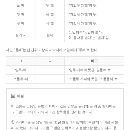
둘-째
두-째
‘제2, 두 개째’의 뜻.
셋-째
세-째
‘제3, 세 개째’의 뜻.
넷-째
네-째
‘제4, 네 개째’의 뜻.
1. 빌려주다, 빌려 오다.
빌리다
빌다
2. ‘용서를 빌다’는 ‘빌다’임.
다만, ‘둘째’는 십 단위 이상의 서수사에 쓰일 때에 ‘두째’로 한다.
ㄱ
ㄴ
비고
열두-째
열두 개째의 뜻은 ‘열둘째’로.
스물두-째
스물두 개째의 뜻은 ‘스물둘째’로.
해설
이 조항은 그동안 용법의 차이가 있는 것으로 규정해 온 것 중 현재에는
그 구별의 의의가 거의 사라진 항목들을 정리한 것이다.
① 과거에 ‘돌’은 생일, ‘돐’은 ‘한글 반포 500돐’처럼 ‘주년’의 의미로 세분
해 써 왔다. 그러나 그러한 구별은 인위적이고 불필요할 뿐만 아니라 ‘돐