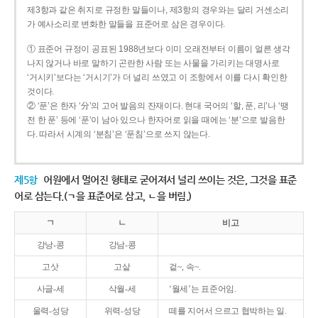
제3항과 같은 취지로 규정한 말들이나, 제3항의 경우와는 달리 거센소리
가 예사소리로 변화한 말들을 표준어로 삼은 경우이다.
① 표준어 규정이 공표된 1988년보다 이미 오래전부터 이름이 얼른 생각
나지 않거나 바로 말하기 곤란한 사람 또는 사물을 가리키는 대명사로
‘거시키’보다는 ‘거시기’가 더 널리 쓰였고 이 조항에서 이를 다시 확인한
것이다.
② ‘푼’은 한자 ‘分’의 고어 발음의 잔재이다. 현대 국어의 ‘할, 푼, 리’나 ‘땡
전 한 푼’ 등에 ‘푼’이 남아 있으나 한자어로 읽을 때에는 ‘분’으로 발음한
다. 따라서 시계의 ‘분침’은 ‘푼침’으로 쓰지 않는다.
제5항
어원에서 멀어진 형태로 굳어져서 널리 쓰이는 것은, 그것을 표준
어로 삼는다.(ㄱ을 표준어로 삼고, ㄴ을 버림.)
ㄱ
ㄴ
비고
강낭-콩
강남-콩
고삿
고샅
겉~, 속~.
사글-세
삭월-세
‘월세’는 표준어임.
울력-성당
위력-성당
떼를 지어서 으르고 협박하는 일.