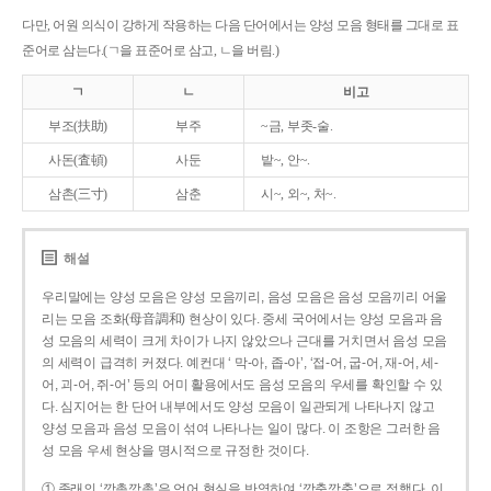
다만, 어원 의식이 강하게 작용하는 다음 단어에서는 양성 모음 형태를 그대로 표
준어로 삼는다.(ㄱ을 표준어로 삼고, ㄴ을 버림.)
ㄱ
ㄴ
비고
부조(扶助)
부주
~금, 부좃-술.
사돈(査頓)
사둔
밭~, 안~.
삼촌(三寸)
삼춘
시~, 외~, 처~.
해설
우리말에는 양성 모음은 양성 모음끼리, 음성 모음은 음성 모음끼리 어울
리는 모음 조화(母音調和) 현상이 있다. 중세 국어에서는 양성 모음과 음
성 모음의 세력이 크게 차이가 나지 않았으나 근대를 거치면서 음성 모음
의 세력이 급격히 커졌다. 예컨대 ‘ 막-아, 좁-아’, ‘접-어, 굽-어, 재-어, 세-
어, 괴-어, 쥐-어’ 등의 어미 활용에서도 음성 모음의 우세를 확인할 수 있
다. 심지어는 한 단어 내부에서도 양성 모음이 일관되게 나타나지 않고
양성 모음과 음성 모음이 섞여 나타나는 일이 많다. 이 조항은 그러한 음
성 모음 우세 현상을 명시적으로 규정한 것이다.
① 종래의 ‘깡총깡총’은 언어 현실을 반영하여 ‘깡충깡충’으로 정했다. 이