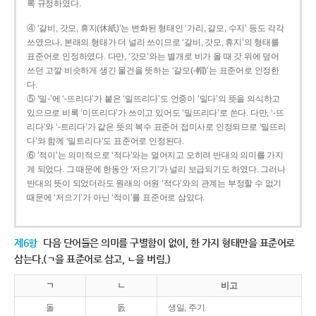
록 규정하였다.
④ ‘갈비, 갓모, 휴지(休紙)’는 변화된 형태인 ‘가리, 갈모, 수지’ 등도 각각
쓰였으나, 본래의 형태가 더 널리 쓰이므로 ‘갈비, 갓모, 휴지’의 형태를
표준어로 인정하였다. 다만, ‘갓모’와는 별개로 비가 올 때 갓 위에 덮어
쓰던 고깔 비슷하게 생긴 물건을 뜻하는 ‘갈모(-帽)’는 표준어로 인정한
다.
⑤ ‘밀-’에 ‘-뜨리다’가 붙은 ‘밀뜨리다’도 언중이 ‘밀다’의 뜻을 의식하고
있으므로 비록 ‘미뜨리다’가 쓰이고 있어도 ‘밀뜨리다’로 쓴다. 다만, ‘-뜨
리다’와 ‘-트리다’가 같은 뜻의 복수 표준어 접미사로 인정되므로 ‘밀뜨리
다’와 함께 ‘밀트리다’도 표준어로 인정된다.
⑥ ‘적이’는 의미적으로 ‘적다’와는 멀어지고 오히려 반대의 의미를 가지
게 되었다. 그 때문에 한동안 ‘저으기’가 널리 보급되기도 하였다. 그러나
반대의 뜻이 되었더라도 원래의 어원 ‘적다’와의 관계는 부정할 수 없기
때문에 ‘저으기’가 아닌 ‘적이’를 표준어로 삼았다.
제6항
다음 단어들은 의미를 구별함이 없이, 한 가지 형태만을 표준어로
삼는다.(ㄱ을 표준어로 삼고, ㄴ을 버림.)
ㄱ
ㄴ
비고
돌
돐
생일, 주기.