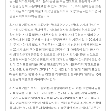
는 사람이라도 비어, 속어, 은어 등을 쓸 수는 있으므로 표준어의 사회적
기준은 상당히 느슨하다고 할 수 있다. 그러나 비어, 속어, 은어 등은 표준
어이기는 하되 언어 예절에 어긋난 말들이므로, 교양 있는 사람이라면 사
용을 자제하여야 하는 말들이다.
2. 시대적 기준으로서, 표준어는 현대의 언어여야 한다. 여기서 ‘현대’는
단순히 시간적으로 현재란 뜻이 아니라 역사적 흐름에서 현재와 같은 구
획에 있는 시대를 말한다. 다른 사회적, 경제적 시대 구분과는 달리 언어
사용에서 현대를 구분하는 데에는 뚜렷한 객관적 기준이 없다. 20세기 초
의 구어가 현대의 말로 간주되곤 하나, 21세기가 상당히 진행된 현재로서
는 20세기 초의 구어를 현대의 말로 간주하기에 어려움이 있다. 한 시대
에 최대 4세대가 공존할 수 있으므로 세대 간 시간 차를 30년 남짓으로
잡으면 넉넉잡아 100년 정도의 시간 차가 있는 말들이 한 시대에 쓰일 수
있다. 그러므로 현대를 100년 전으로부터 현재 시점까지의 기간으로 규
정할 수도 있을 것이다. 그러나 이러한 시간 인식은 ‘현대’ 개념의 모호함
때문에 편의상 행할 수 있는 것일 뿐 객관적인 것은 아니다. ‘현대’는 국어
언중들의 직관으로 이해하여야 한다.
3. 지역적 기준으로서, 표준어는 서울말이어야 한다. 이는 표준어의 공용
어적 성격을 가장 크게 드러내 주는 기준이다. 가령, 많은 지역 사람들이
모여서 공식적인 이야기를 나눌 때 각자의 지역어를 사용한다면 의사소
통이 어려워질 수 있는데, 이를 방지하기 위해 표준어의 조건으로 서울말
을 제시한 것이다. 물론 서울말이라도 비표준적인 요소가 있다. “나두 간