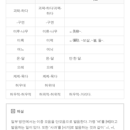
괴퍅-하다/괴팩-
괴팍-하다
하다
-구먼
-구면
미루-나무
미류-나무
←美柳~.
미륵
미력
←彌勒. ~보살, ~불, 돌~.
여느
여늬
온-달
왼-달
만 한 달.
으레
으례
케케-묵다
켸켸-묵다
허우대
허위대
허우적-허우적
허위적-허위적
허우적-거리다.
해설
일부 방언에서는 이중 모음을 단모음으로 발음한다. 가령 ‘벼’를 [베]라고
발음하는 일이 있다. 또한 ‘사과’를 [사가]로 발음하는 것과 같이 ‘ㅚ, ㅟ,