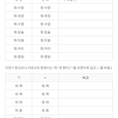
윗-사랑
웃-사랑
윗-세장
웃-세장
윗-수염
웃-수염
윗-입술
웃-입술
윗-잇몸
웃-잇몸
윗-자리
웃-자리
윗-중방
웃-중방
다만 1. 된소리나 거센소리 앞에서는 ‘위-’로 한다.(ㄱ을 표준어로 삼고, ㄴ을 버림.)
ㄱ
ㄴ
비고
위-짝
웃-짝
위-쪽
웃-쪽
위-채
웃-채
위-층
웃-층