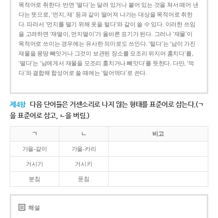
목적어로 취한다. 반면 ‘떨다’는 달려 있거나 붙어 있는 것을 쳐서 떼어 낸
다는 뜻으로, ‘먼지, 재’ 등과 같이 떨어져 나가는 대상을 목적어로 취한
다. 따라서 ‘먼지를 떨기 위해 옷을 털다’와 같이 쓸 수 있다. 이러한 쓰임
을 고려하면 ‘재떨이, 먼지떨이’가 올바른 표기가 된다. 그러나 ‘재물’이
목적어로 쓰이는 경우에는 유사한 의미로도 쓰인다. ‘털다’는 ‘남이 가진
재물을 몽땅 빼앗거나 그것이 보관된 장소를 모조리 뒤지어 훔치다’를,
‘떨다’는 ‘남에게서 재물을 모조리 훔치거나 빼앗다’를 뜻한다. 다만, ‘먹
다’와 결합해 합성어로 쓸 때에는 ‘털어먹다’로 쓴다.
제4항
다음 단어들은 거센소리로 나지 않는 형태를 표준어로 삼는다.(ㄱ
을 표준어로 삼고, ㄴ을 버림.)
ㄱ
ㄴ
비고
가을-갈이
가을-카리
거시기
거시키
분침
푼침
해설