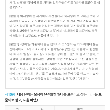
서 ‘강남콩’을 ‘강낭콩’으로 처리한 것과 마찬가지로 ‘냄비’를 표준어로 삼
은 것이다.
[붙임 1] ‘아지랑이’는 과거의 대사전들에서 ‘아지랭이’로 고쳐진 것이 교
과서에 반영되어 ‘아지랭이’가 표준어로 쓰여 왔으나, 현대 언중의 직관
이 ‘아지랑이’를 표준으로 인식하는 경향이 강해 ‘아지랑이’를 표준어로
삼았다. 1936년 “조선어 표준말 모음”에서 ‘아지랑이’를 표준어로 정한
바 있었는데 그것으로 되돌아간 것이다.
[붙임 2] ‘-장이’는 기술자에 붙는 접미사이고 ‘-쟁이’는 기타 어휘에 붙는
접미사이다. 그리고 여기서의 ‘기술자’는 ‘수공업적인 기술자’로 한정한
다. 따라서 ‘칠장이, 유기장이’에서는 ‘-장이’를 표준으로 삼고 ‘멋쟁이, 소
금쟁이, 골목쟁이’ 등에서는 ‘-쟁이’를 표준으로 삼았다. 또한 점을 치는
사람은 ‘점쟁이’가 되고 그림을 그리는 사람을 낮추어 가리키는 말은 ‘환
쟁이’가 된다. 이들은 수공업적인 기술자가 아니기 때문이다. 이처럼 의
미에 따라 ‘-장이’와 ‘-쟁이’를 구별해서 쓰기 때문에 갓을 만드는 기술자
는 ‘갓장이’, 갓을 쓴 사람을 낮잡아 이르는 말은 ‘갓쟁이’가 된다.
제10항
다음 단어는 모음이 단순화한 형태를 표준어로 삼는다.(ㄱ을 표
준어로 삼고, ㄴ을 버림.)
ㄱ
ㄴ
비고