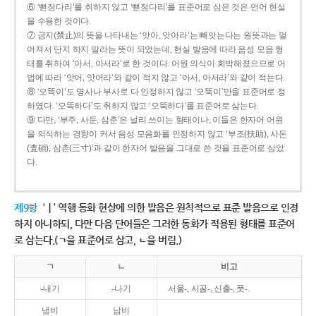
⑥ ‘뻗장다리’를 취하지 않고 ‘뻗정다리’를 표준어로 삼은 것은 언어 현실
을 수용한 것이다.
⑦ 금지(禁止)의 뜻을 나타내는 ‘앗아, 앗아라’는 빼앗는다는 원뜻과는 멀
어져서 단지 하지 말라는 뜻이 되었는데, 현실 발음에 따라 음성 모음 형
태를 취하여 ‘아서, 아서라’로 한 것이다. 어원 의식이 희박해졌으므로 어
법에 따라 ‘앗어, 앗어라’와 같이 적지 않고 ‘아서, 아서라’와 같이 적는다.
⑧ ‘오똑이’도 명사나 부사로 다 인정하지 않고 ‘오뚝이’만을 표준어로 정
하였다. ‘오똑하다’도 취하지 않고 ‘오뚝하다’를 표준어로 삼는다.
⑨ 다만, ‘부주, 사둔, 삼춘’은 널리 쓰이는 형태이나, 이들은 한자어 어원
을 의식하는 경향이 커서 음성 모음화를 인정하지 않고 ‘부조(扶助), 사돈
(査頓), 삼촌(三寸)’과 같이 한자어 발음을 그대로 쓴 것을 표준어로 삼았
다.
제9항
‘ㅣ’ 역행 동화 현상에 의한 발음은 원칙적으로 표준 발음으로 인정
하지 아니하되, 다만 다음 단어들은 그러한 동화가 적용된 형태를 표준어
로 삼는다.(ㄱ을 표준어로 삼고, ㄴ을 버림.)
ㄱ
ㄴ
비고
-내기
-나기
서울-, 시골-, 신출-, 풋-.
냄비
남비