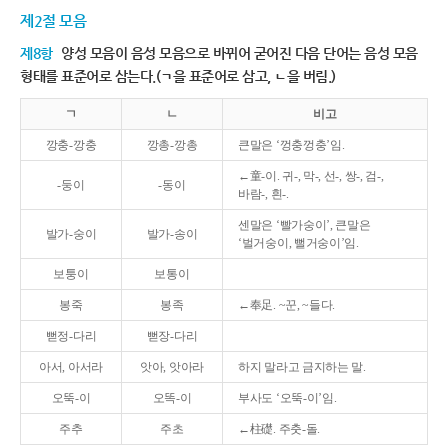
제2절 모음
제8항
양성 모음이 음성 모음으로 바뀌어 굳어진 다음 단어는 음성 모음
형태를 표준어로 삼는다.(ㄱ을 표준어로 삼고, ㄴ을 버림.)
ㄱ
ㄴ
비고
깡충-깡충
깡총-깡총
큰말은 ‘껑충껑충’임.
←童-이. 귀-, 막-, 선-, 쌍-, 검-,
-둥이
-동이
바람-, 흰-.
센말은 ‘빨가숭이’, 큰말은
발가-숭이
발가-송이
‘벌거숭이, 뻘거숭이’임.
보퉁이
보통이
봉죽
봉족
←奉足. ~꾼, ~들다.
뻗정-다리
뻗장-다리
아서, 아서라
앗아, 앗아라
하지 말라고 금지하는 말.
오뚝-이
오똑-이
부사도 ‘오뚝-이’임.
주추
주초
←柱礎. 주춧-돌.