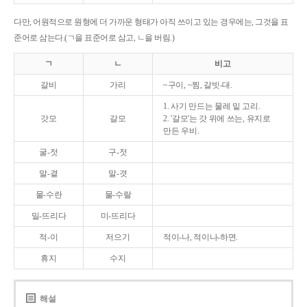
다만, 어원적으로 원형에 더 가까운 형태가 아직 쓰이고 있는 경우에는, 그것을 표
준어로 삼는다.(ㄱ을 표준어로 삼고, ㄴ을 버림.)
ㄱ
ㄴ
비고
갈비
가리
~구이, ~찜, 갈빗-대.
1. 사기 만드는 물레 밑 고리.
갓모
갈모
2. '갈모'는 갓 위에 쓰는, 유지로
만든 우비.
굴-젓
구-젓
말-곁
말-겻
물-수란
물-수랄
밀-뜨리다
미-뜨리다
적-이
저으기
적이-나, 적이나-하면.
휴지
수지
해설