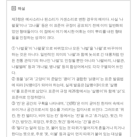
해설
제3항은 예사소리나 된소리가 거센소리로 변한 경우의 예이다. 사실 ‘나
팔꽃’이나 ‘끄나풀’ 등은 이 표준어 규정이 공표되기 전에 이미 일반화되
었던 형태들이다. 이 점에서 여기 예시한 어휘는 이미 뿌리를 내린 형태
들을 인정하는 성격이 크다.
① ‘나발꽃’이 ‘나팔꽃’으로 바뀌었으나 모든 ‘나발’을 ‘나팔’로 바꾸어야
하는 것은 아니다. 일반적인 의미의 ‘나팔’과 함께 놋쇠로 긴 대롱처럼 만
든 전통 관악기의 하나인 ‘나발’도 인정될 뿐만 아니라 ‘나팔바지, 나팔관,
나팔벌레’ 등과 ‘개나발, 병나발’ 등의 합성어에서도 각각 구별되어 쓰인
다.
② 동물 ‘삵’과 ‘고양이’의 준말인 ‘괭이’가 결합한 ‘삵괭이’는 표준 발음법
에 따라 [삭꽹이]가 되어야 하는데, 실제 발음은 [살쾡이]이므로 ‘살쾡
이’를 표준어로 삼았다. 표준어 규정 제26항에서는 ‘살쾡이’와 함께 ‘삵’도
표준어로 인정하였다.
③ ‘칸’은 공간의 구획을 나타내며, ‘간(間)’은 이미 굳어진 한자어 속에서
쓰이거나 공간으로서의 장소를 가리키는 접미사로 쓰인다. 그러므로 ‘위
칸, 한 칸 벌리다, 비어 있는 칸’ 등에서는 ‘칸’을 쓰고 ‘초가삼간, 뒷간, 마
구간, 방앗간, 외양간, 푸줏간, 헛간’ 등에서는 ‘간’을 쓴다.
④ ‘털다’는 달려 있는 것, 붙어 있는 것 따위가 떨어지게 흔들거나 치거나
한다는 뜻으로, 주로 ‘옷, 이불’ 등과 같이 먼지 따위가 붙어 있는 대상을