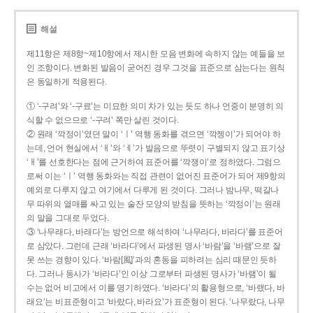
해설
제11항은 제8항~제10항에서 제시한 모음 변화에 속하지 않는 예들을 보
인 조항이다. 변화된 발음이 굳어진 경우 그것을 표준으로 삼는다는 원칙
은 동일하게 적용된다.
① ‘-구려’와 ‘-구료’는 미묘한 의미 차가 있는 듯도 하나 언중이 분명히 의
식할 수 없으므로 ‘-구려’ 쪽만 살린 것이다.
② 원래 ‘깍정이’였던 말이 ‘ㅣ’ 역행 동화를 겪으면 ‘깍젱이’가 되어야 하
는데, 언어 현실에서 ‘ㅐ’와 ‘ㅔ’가 발음으로 뚜렷이 구별되지 않고 표기상
‘ㅐ’를 선호한다는 점에 근거하여 표준어를 ‘깍쟁이’로 정하였다. 그럼으
로써 이는 ‘ㅣ’ 역행 동화와는 직접 관련이 없어진 표준어가 되어 제9항의
예외로 다루지 않고 여기에서 다루게 된 것이다. 그러나 밤나무, 떡갈나
무 따위의 열매를 싸고 있는 술잔 모양의 받침을 뜻하는 ‘깍정이’는 원래
의 말을 그대로 두었다.
③ ‘나무래다, 바래다’는 방언으로 해석하여 ‘나무라다, 바라다’를 표준어
로 삼았다. 그런데 근래 ‘바라다’에서 파생된 명사 ‘바람’을 ‘바램’으로 잘
못 쓰는 경향이 있다. ‘바람[風]’과의 혼동을 피하려는 심리 때문인 듯하
다. 그러나 동사가 ‘바라다’인 이상 그로부터 파생된 명사가 ‘바램’이 될
수는 없어 비고에서 이를 명기하였다. ‘바라다’의 활용형으로, ‘바랬다, 바
래요’는 비표준형이고 ‘바랐다, 바라요’가 표준형이 된다. ‘나무랐다, 나무