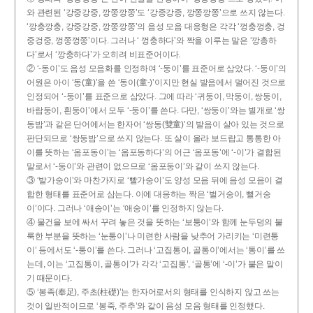
와 관련된 ‘강중강중, 깡쭝깡쭝’도 ‘강종강종, 깡쫑깡쫑’으로 쓰지 않는다.
‘깡충깡충, 강중강중, 깡쭝깡쭝’의 음성 모음 대응형은 각각 ‘껑충껑충, 겅
중겅중, 껑쭝껑쭝’이다. 그러나 ‘ 껑충하다’와 짝을 이루는 말은 ‘깡총하
다’로서 ‘깡충하다’가 오히려 비표준어이다.
② ‘-동이’도 음성 모음화를 인정하여 ‘-둥이’를 표준어로 삼았다. ‘-둥이’의
어원은 아이 ‘동(童)’을 쓴 ‘동이(童-)’이지만 현실 발음에서 멀어진 것으로
인정되어 ‘-둥이’를 표준으로 삼았다. 그에 따라 ‘귀둥이, 막둥이, 쌍둥이,
바람둥이, 흰둥이’에서 모두 ‘-둥이’를 쓴다. 다만, ‘쌍둥이’와는 별개로 ‘쌍
동밤’과 같은 단어에서는 한자어 ‘쌍동(雙童)’의 발음이 살아 있는 것으로
판단되므로 ‘쌍둥밤’으로 쓰지 않는다. 또 살이 올라 보드랍고 통통한 아
이를 뜻하는 ‘옴포동이’는 ‘옴포동하다’의 어근 ‘옴포동’에 ‘-이’가 결합된
말로서 ‘-둥이’와 관련이 없으므로 ‘옴포둥이’와 같이 쓰지 않는다.
③ ‘발가숭이’와 마찬가지로 ‘빨가숭이’도 양성 모음 뒤에 음성 모음이 결
합한 형태를 표준어로 삼는다. 이에 대응하는 짝은 ‘벌거숭이, 뻘거숭
이’이다. 그러나 ‘애송이’는 ‘애숭이’를 인정하지 않는다.
④ 물건을 보에 싸서 꾸려 놓은 것을 뜻하는 ‘보퉁이’와 함께 눈두덩의 불
룩한 부분을 뜻하는 ‘눈퉁이’나 미련한 사람을 낮추어 가리키는 ‘미련퉁
이’ 등에서도 ‘-퉁이’를 쓴다. 그러나 ‘고집통이, 골통이’에서는 ‘통이’를 쓰
는데, 이는 ‘고집통이, 골통이’가 각각 ‘고집통’, ‘골통’에 ‘-이’가 붙은 말이
기 때문이다.
⑤ ‘봉족(奉足), 주초(柱礎)’는 한자어로서의 형태를 인식하지 않고 쓰는
것이 일반적이므로 ‘봉죽, 주추’와 같이 음성 모음 형태를 인정했다.