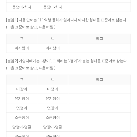
동댕이-치다
동당이-치다
[붙임 1] 다음 단어는 ‘ㅣ’ 역행 동화가 일어나지 아니한 형태를 표준어로 삼는다.
(ㄱ을 표준어로 삼고, ㄴ을 버림.)
ㄱ
ㄴ
비고
아지랑이
아지랭이
[붙임 2] 기술자에게는 ‘-장이’, 그 외에는 ‘-쟁이’가 붙는 형태를 표준어로 삼는다.
(ㄱ을 표준어로 삼고, ㄴ을 버림.)
ㄱ
ㄴ
비고
미장이
미쟁이
유기장이
유기쟁이
멋쟁이
멋장이
소금쟁이
소금장이
담쟁이-덩굴
담장이-덩굴
골목쟁이
골목장이