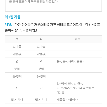
을 통해 표준어의 목록을 갱신하고 있다.
제1절 자음
제3항
다음 단어들은 거센소리를 가진 형태를 표준어로 삼는다.(ㄱ을 표
준어로 삼고, ㄴ을 버림.)
ㄱ
ㄴ
비고
끄나풀
끄나불
나팔-꽃
나발-꽃
녘
녁
동~, 들~, 새벽~, 동틀 ~.
부엌
부억
살-쾡이
삵-괭이
1. ~막이, 빈~, 방 한 ~.
칸
간
2. ‘초가삼간, 윗간’의 경우에는
‘간’임.
털어-먹다
떨어-먹다
재물을 다 없애다.