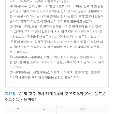
라요’도 ‘나무랬다, 나무래요’를 취하지 않는다.
④ ‘미시/미수, 상치/상추’ 역시 발음의 변화에 따라 ‘미수, 상추’가 현실 발
음으로 더 널리 쓰이고 있으므로 ‘미시, 상치’로 쓰지 않는다. 종(種)이 다
른 두 동물 사이에서 난 새끼를 말하는 ‘튀기’는 원래 ‘트기’였으나 발음이
변하여 ‘튀기’가 되었고 이 말이 널리 쓰이므로 표준어로 삼았다.
⑤ ‘주책(←주착, 主着)’은 한자어 형태를 버리고 변한 형태를 취한 것이
다. 그런데 ‘주착’이 원래 일정하게 자리 잡힌 주장이나 판단력이라는 뜻
이었으므로 ‘주책없다’가 표준어이고 ‘주책이다’는 비표준형이었으나,
‘주책’의 의미로서 ‘일정한 줏대가 없이 되는대로 하는 짓’을 인정함에 따
라 2016년에는 ‘주책없다’와 같은 의미로 쓰이는 ‘주책이다’를 표준형으
로 인정하였다.
⑥ ‘지루하다(←지리하다, 支離--)’ 역시 한자어 어원의 형태를 버리고 변
한 형태를 취한 것이다. 그러나 ‘지리멸렬(支離滅裂)’에서는 ‘지리’가 유지
되고 있다.
⑦ ‘시러베아들(←실업의아들), 허드레(←허드래), 호루라기(←호루루
기)’ 역시 변화된 후의 현실 발음을 반영한 표준어이다.
제12항
‘웃-’ 및 ‘윗-’은 명사 ‘위’에 맞추어 ‘윗-’으로 통일한다.(ㄱ을 표준
어로 삼고, ㄴ을 버림.)
ㄱ
ㄴ
비고