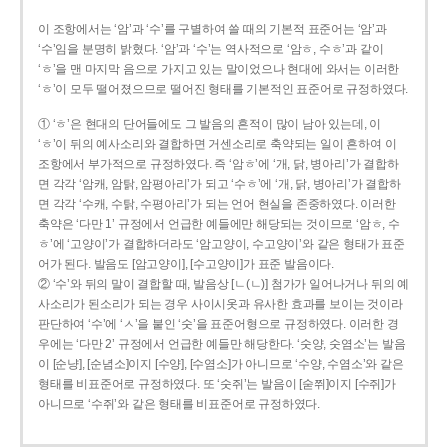
이 조항에서는 ‘암’과 ‘수’를 구별하여 쓸 때의 기본적 표준어는 ‘암’과
‘수’임을 분명히 밝혔다. ‘암’과 ‘수’는 역사적으로 ‘암ㅎ, 수ㅎ’과 같이
‘ㅎ’을 맨 마지막 음으로 가지고 있는 말이었으나 현대에 와서는 이러한
‘ㅎ’이 모두 떨어졌으므로 떨어진 형태를 기본적인 표준어로 규정하였다.
① ‘ㅎ’은 현대의 단어들에도 그 발음의 흔적이 많이 남아 있는데, 이
‘ㅎ’이 뒤의 예사소리와 결합하면 거센소리로 축약되는 일이 흔하여 이
조항에서 부가적으로 규정하였다. 즉 ‘암ㅎ’에 ‘개, 닭, 병아리’가 결합하
면 각각 ‘암캐, 암탉, 암평아리’가 되고 ‘수ㅎ’에 ‘개, 닭, 병아리’가 결합하
면 각각 ‘수캐, 수탉, 수평아리’가 되는 언어 현실을 존중하였다. 이러한
축약은 ‘다만 1’ 규정에서 언급한 예들에만 해당되는 것이므로 ‘암ㅎ, 수
ㅎ’에 ‘고양이’가 결합하더라도 ‘암고양이, 수고양이’와 같은 형태가 표준
어가 된다. 발음도 [암고양이], [수고양이]가 표준 발음이다.
② ‘수’와 뒤의 말이 결합할 때, 발음상 [ㄴ(ㄴ)] 첨가가 일어나거나 뒤의 예
사소리가 된소리가 되는 경우 사이시옷과 유사한 효과를 보이는 것이라
판단하여 ‘수’에 ‘ㅅ’을 붙인 ‘숫’을 표준어형으로 규정하였다. 이러한 경
우에는 ‘다만 2’ 규정에서 언급한 예들만 해당한다. ‘숫양, 숫염소’는 발음
이 [순냥], [순념소]이지 [수양], [수염소]가 아니므로 ‘수양, 수염소’와 같은
형태를 비표준어로 규정하였다. 또 ‘숫쥐’는 발음이 [숟쮜]이지 [수쥐]가
아니므로 ‘수쥐’와 같은 형태를 비표준어로 규정하였다.