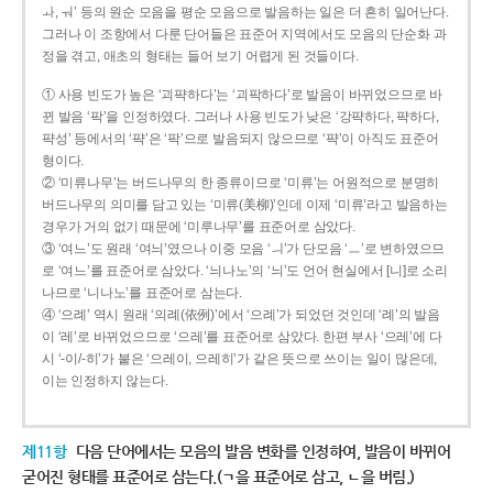
ㅘ, ㅝ’ 등의 원순 모음을 평순 모음으로 발음하는 일은 더 흔히 일어난다.
그러나 이 조항에서 다룬 단어들은 표준어 지역에서도 모음의 단순화 과
정을 겪고, 애초의 형태는 들어 보기 어렵게 된 것들이다.
① 사용 빈도가 높은 ‘괴퍅하다’는 ‘괴팍하다’로 발음이 바뀌었으므로 바
뀐 발음 ‘팍’을 인정하였다. 그러나 사용 빈도가 낮은 ‘강퍅하다, 퍅하다,
퍅성’ 등에서의 ‘퍅’은 ‘팍’으로 발음되지 않으므로 ‘퍅’이 아직도 표준어
형이다.
② ‘미류나무’는 버드나무의 한 종류이므로 ‘미류’는 어원적으로 분명히
버드나무의 의미를 담고 있는 ‘미류(美柳)’인데 이제 ‘미류’라고 발음하는
경우가 거의 없기 때문에 ‘미루나무’를 표준어로 삼았다.
③ ‘여느’도 원래 ‘여늬’였으나 이중 모음 ‘ㅢ’가 단모음 ‘ㅡ’로 변하였으므
로 ‘여느’를 표준어로 삼았다. ‘늬나노’의 ‘늬’도 언어 현실에서 [니]로 소리
나므로 ‘니나노’를 표준어로 삼는다.
④ ‘으례’ 역시 원래 ‘의례(依例)’에서 ‘으례’가 되었던 것인데 ‘례’의 발음
이 ‘레’로 바뀌었으므로 ‘으레’를 표준어로 삼았다. 한편 부사 ‘으레’에 다
시 ‘-이/-히’가 붙은 ‘으레이, 으레히’가 같은 뜻으로 쓰이는 일이 많은데,
이는 인정하지 않는다.
제11항
다음 단어에서는 모음의 발음 변화를 인정하여, 발음이 바뀌어
굳어진 형태를 표준어로 삼는다.(ㄱ을 표준어로 삼고, ㄴ을 버림.)