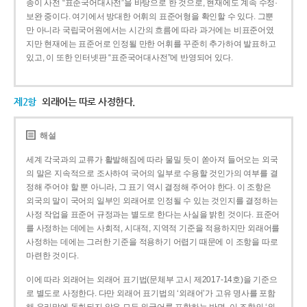
종이 사전 “표준국어대사전”을 바탕으로 한 것으로, 현재에도 계속 수정·
보완 중이다. 여기에서 방대한 어휘의 표준어형을 확인할 수 있다. 그뿐
만 아니라 국립국어원에서는 시간의 흐름에 따라 과거에는 비표준어였
지만 현재에는 표준어로 인정될 만한 어휘를 꾸준히 추가하여 발표하고
있고, 이 또한 인터넷판 “표준국어대사전”에 반영되어 있다.
제2항
외래어는 따로 사정한다.
해설
세계 각국과의 교류가 활발해짐에 따라 물밀 듯이 쏟아져 들어오는 외국
의 말은 지속적으로 조사하여 국어의 일부로 수용할 것인가의 여부를 결
정해 주어야 할 뿐 아니라, 그 표기 역시 결정해 주어야 한다. 이 조항은
외국의 말이 국어의 일부인 외래어로 인정될 수 있는 것인지를 결정하는
사정 작업을 표준어 규정과는 별도로 한다는 사실을 밝힌 것이다. 표준어
를 사정하는 데에는 사회적, 시대적, 지역적 기준을 적용하지만 외래어를
사정하는 데에는 그러한 기준을 적용하기 어렵기 때문에 이 조항을 따로
마련한 것이다.
이에 따라 외래어는 외래어 표기법(문체부 고시 제2017-14호)을 기준으
로 별도로 사정한다. 다만 외래어 표기법의 ‘외래어’가 고유 명사를 포함