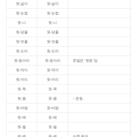
윗-넓이
웃-넓이
윗-눈썹
웃-눈썹
윗-니
웃-니
윗-당줄
웃-당줄
윗-덧줄
웃-덧줄
윗-도리
웃-도리
윗-동아리
웃-동아리
준말은 ‘윗동’임.
윗-막이
웃-막이
윗-머리
웃-머리
윗-목
웃-목
윗-몸
웃-몸
~ 운동.
윗-바람
웃-바람
윗-배
웃-배
윗-벌
웃-벌
윗-변
웃-변
수학 용어.