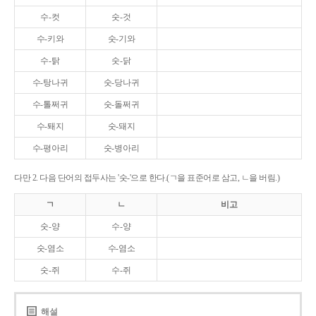
수-컷
숫-것
수-키와
숫-기와
수-탉
숫-닭
수-탕나귀
숫-당나귀
수-톨쩌귀
숫-돌쩌귀
수-퇘지
숫-돼지
수-평아리
숫-병아리
다만 2. 다음 단어의 접두사는 '숫-'으로 한다.(ㄱ을 표준어로 삼고, ㄴ을 버림.)
ㄱ
ㄴ
비고
숫-양
수-양
숫-염소
수-염소
숫-쥐
수-쥐
해설