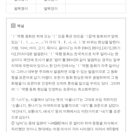
발목쟁이
발목장이
해설
‘ㅣ’ 역행 동화란 뒤에 오는 ‘ㅣ’ 모음 혹은 반모음 ‘ㅣ[j]’에 동화되어 앞에
있는 ‘ㅏ, ㅓ, ㅗ, ㅜ, ㅡ’가 각각 ‘ㅐ, ㅔ, ㅚ, ㅟ, ㅣ’로 바뀌는 현상을 말한다.
가령, ‘아비, 어미, 고기, 죽이다, 끓이다’는 자주 [애비], [에미], [괴기], [쥐기
다], [끼리다]로 발음된다. ‘ㅣ’ 역행 동화는 전국적으로 자주 일어나는 현
상이다. 체언에 조사가 붙은 ‘밥이’를 [배비]와 같이 발음하는 경우는 일부
지역에 국한되어 있으나, 한 단어 안에서는 ‘ㅣ’ 역행 동화가 자주 일어난
다. 그러나 대부분 주의해서 발음하면 피할 수 있는 발음이므로 그 동화
형을 표준어로 삼기 어렵다. 또한 이 동화 현상은 매우 광범위하여 그 동
화형을 다 표준어로 인정하면 오히려 혼란을 일으킬 우려도 있다. 그리하
여 ‘ㅣ’ 역행 동화 현상을 인정하는 표준어는 최소화하였다.
① ‘-나기’는, 서울에서 났다는 뜻의 ‘서울나기’는 그대로 쓰임 직하지만
‘신출나기, 풋나기’는 어색하므로 일률적으로 ‘-내기’를 표준으로 삼았다.
‘여간내기, 보통내기, 새내기’ 등의 어휘에서도 마찬가지로 ‘-내기’를 표준
으로 삼는다.
② ‘남비’는 종래 일본어 ‘나베[鍋]’에서 온 말이라 하여 원형을 의식해서
처리했던 것이나, 현대에는 어원 의식이 거의 사라졌다. 따라서 제5항에