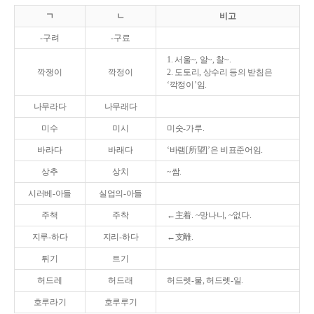
ㄱ
ㄴ
비고
-구려
-구료
1. 서울~, 알~, 찰~.
깍쟁이
깍정이
2. 도토리, 상수리 등의 받침은
‘깍정이’임.
나무라다
나무래다
미수
미시
미숫-가루.
바라다
바래다
‘바램[所望]’은 비표준어임.
상추
상치
~쌈.
시러베-아들
실업의-아들
주책
주착
←主着. ~망나니, ~없다.
지루-하다
지리-하다
←支離.
튀기
트기
허드레
허드래
허드렛-물, 허드렛-일.
호루라기
호루루기