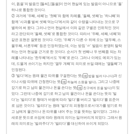
이, 돐을’의 발음인 [돌씨], [돌쓸]이 언어 현실에 있는 발음이 아니므로 ‘돌’
하나로 통합한 것이다.
② 과거에 ‘두째, 세째’는 ‘첫째’와 함께 차례를, ‘둘째, 셋째’는 ‘하나째’와
함께 ‘사과를 벌써 셋째 먹는다’에서와 같이 수량을 나타내는 것으로 구
별하여 써 왔다. 그러나 언어 현실에서 이와 같은 구별은 인위적인 것이
라고 판단되어 ‘둘째, 셋째’로 통합한 것이다. 따라서 ‘두째, 세째, 네째’와
같은 표현은 잘못된 것이다. 다만, ‘두째’가 다른 수 뒤에 오는 ‘열두째, 스
물두째, 서른두째’ 등은 인정하였는데, 이는 받침 ‘ㄹ’ 발음이 분명히 탈락
하는 언어 현실을 근거로 한 것이다. 순서가 첫 번째나 두 번째쯤 되는 차
례를 나타내는 ‘한두째’에서도 ‘두째’로 쓴다. 그러나 이에도 예외가 있는
데, 드물게 쓰이기는 하지만 ‘열두 개째’의 의미로 쓰일 때에는 ‘열둘째’가
인정된다.
③ ‘빌다’에는 원래 물건 따위를 구걸한다는 뜻
과 신
(
밥을 빌러 다니다)
예
이나 사람 따위에 간청한다는 뜻
, 그리고 나중에
(
하늘에 소원을 빌다)
예
갚기로 하고 남의 물건이나 돈을 쓴다는 뜻
이 있
(
친구에게 돈을 빌다)
예
었다. 그런데 나중에 갚기로 하고 남의 물건이나 돈을 쓴다는 뜻의 ‘빌
다’는 ‘빌리다’로 형태가 바뀜에 따라 ‘빌다’를 버리고 ‘빌리다’를 표준어
로 삼은 것이다. ‘빌리다’는 원래 ‘빌다’의 피동형으로서 대가를 받기로 하
고 남에게 물건이나 돈 따위를 내어 주는 것을 뜻하는 말이었다. 그러나
새로운 뜻으로 쓰임에 따라 원래의 의미는 잃어버리게 되었다. 그래서 원
래의 의미로는 ‘빌려주다’가 ‘빌리다’를 대신하여 쓰이게 되었다.