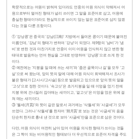
학문적으로는 어원이 밝혀져 있더라도 언중의 어원 의식이 약해져서 어
원으로부터 멀어진 형태가 널리 쓰이면 그 말을 표준어로 삼고, 어원에
충실한 형태이더라도 현실적으로 쓰이지 않는 말은 표준어로 삼지 않겠
다는 것을 다룬 조항이다.
① ‘강낭콩’은 중국의 ‘강남(江南)’ 지방에서 들여온 콩이기 때문에 붙여진
이름인데, ‘강남’의 형태가 변하여 ‘강낭’이 되었다. 제9항의 ‘남비’가 ‘냄
비’로 변한 것과 마찬가지로 언중이 이미 어원을 인식하지 않고 변한 형
태대로 발음하는 언어 현실을 그대로 반영하여 ‘강낭콩’으로 쓰게 한 것
이다.
② 예전에는 ‘지붕을 일 때에 쓰는 새끼’와 ‘좁은 골목이나 길’을 모두 ‘고
샅’으로 써 왔는데, 앞의 뜻의 말에 대해 어원 의식이 희박해져서 조사가
붙은 형태가 [고사시/고사슬] 등으로 발음되고 있으므로 앞의 뜻의 말을
‘고삿’으로 정한 것이다. ‘속고삿’은 초가지붕을 일 때 이엉을 얹기 전에
지붕 위에 건너질러 잡아매는 새끼이고, ‘겉고삿’은 이엉을 얹은 위에 걸
쳐 매는 새끼이다.
③ ‘월세(月貰)’와 뜻이 같은 말로서 과거에는 ‘삭월세’와 ‘사글세’가 모두
쓰였다. 그러나 ‘삭월세’를 한자어 ‘朔月貰’로 보는 것은 ‘사글세’의 음을
단순히 한자로 흉내 낸 것으로 보아 ‘사글세’만을 표준으로 삼은 것이다.
다만, 어원 의식이 여전히 남아 있어 어원을 의식한 형태가 쓰이는 것들
은 그 짝이 되는 비어원적인 형태보다 더 우선적으로 표준어 자격을 주도