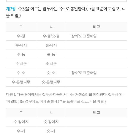
제7항
수컷을 이르는 접두사는 '수-'로 통일한다.(ㄱ을 표준어로 삼고, ㄴ
을 버림.)
ㄱ
ㄴ
비고
수-꿩
수-퀑/숫-꿩
'장끼'도 표준어임.
수-나사
숫-나사
수-놈
숫-놈
수-사돈
숫-사돈
수-소
숫-소
'황소'도 표준어임.
수-은행나무
숫-은행나무
다만 1. 다음 단어에서는 접두사 다음에서 나는 거센소리를 인정한다. 접두사 '암-
'이 결합되는 경우에도 이에 준한다.(ㄱ을 표준어로 삼고, ㄴ을 버림.)
ㄱ
ㄴ
비고
수-캉아지
숫-강아지
수-캐
숫-개