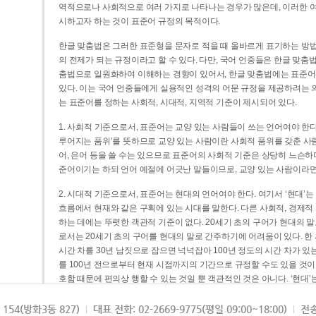
역적으로나 사회적으로 여러 가지로 나타나는 경우가 많은데, 이러한 여
시하고자 하는 것이 표준어 규정의 목적이다.
한글 맞춤법은 그러한 표준형을 문자로 적을 때 올바르게 표기하는 방법
의 전제가 되는 규정이라고 할 수 있다. 다만, 국어 언중들은 한글 맞춤
춤법으로 일원화하여 이해하는 경향이 있어서, 한글 맞춤법에는 표준어
있다. 이는 국어 언중들에게 실용적인 성격의 어문 규정을 제공하려는 
는 표준어를 정하는 사회적, 시대적, 지역적 기준이 제시되어 있다.
1. 사회적 기준으로서, 표준어는 교양 있는 사람들이 쓰는 언어여야 한다
루어지는 품위’를 뜻하므로 교양 있는 사람이란 사회적 품위를 갖춘 사람
어, 은어 등을 쓸 수는 있으므로 표준어의 사회적 기준은 상당히 느슨하다고
준어이기는 하되 언어 예절에 어긋난 말들이므로, 교양 있는 사람이라면
2. 시대적 기준으로서, 표준어는 현대의 언어여야 한다. 여기서 ‘현대
흐름에서 현재와 같은 구획에 있는 시대를 말한다. 다른 사회적, 경제적
하는 데에는 뚜렷한 객관적 기준이 없다. 20세기 초의 구어가 현대의 말
로서는 20세기 초의 구어를 현대의 말로 간주하기에 어려움이 있다. 한
시간 차를 30년 남짓으로 잡으면 넉넉잡아 100년 정도의 시간 차가 있
를 100년 전으로부터 현재 시점까지의 기간으로 규정할 수도 있을 것이다
호함 때문에 편의상 행할 수 있는 것일 뿐 객관적인 것은 아니다. ‘현대
3. 지역적 기준으로서, 표준어는 서울말이어야 한다. 이는 표준어의 공
154(방화3동 827)
대표 전화: 02-2669-9775(평일 09:00~18:00)
전송