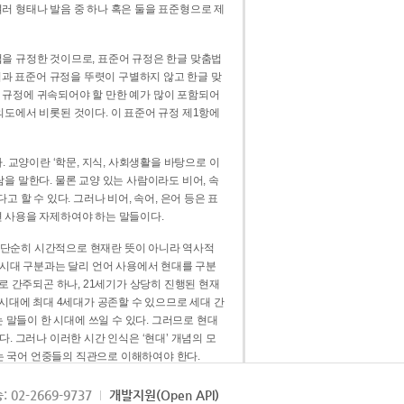
러 형태나 발음 중 하나 혹은 둘을 표준형으로 제
을 규정한 것이므로, 표준어 규정은 한글 맞춤법
법과 표준어 규정을 뚜렷이 구별하지 않고 한글 맞
 규정에 귀속되어야 할 만한 예가 많이 포함되어
의도에서 비롯된 것이다. 이 표준어 규정 제1항에
. 교양이란 ‘학문, 지식, 사회생활을 바탕으로 이
을 말한다. 물론 교양 있는 사람이라도 비어, 속
 할 수 있다. 그러나 비어, 속어, 은어 등은 표
 사용을 자제하여야 하는 말들이다.
’는 단순히 시간적으로 현재란 뜻이 아니라 역사적
 시대 구분과는 달리 언어 사용에서 현대를 구분
로 간주되곤 하나, 21세기가 상당히 진행된 현재
 시대에 최대 4세대가 공존할 수 있으므로 세대 간
는 말들이 한 시대에 쓰일 수 있다. 그러므로 현대
. 그러나 이러한 시간 인식은 ‘현대’ 개념의 모
’는 국어 언중들의 직관으로 이해하여야 한다.
용어적 성격을 가장 크게 드러내 주는 기준이다.
: 02-2669-9737
개발지원(Open API)