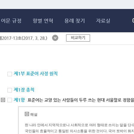
메인콘텐츠 바로가기
어문 규정
항별 연혁
용례 찾기
자료실
비교하기
017-13호(2017. 3. 28.)
제1부 표준어 사정 원칙
제1장 총칙
제1항
표준어는 교양 있는 사람들이 두루 쓰는 현대 서울말로 정함을
해설
한 나라 안에서 지역적으로나 사회적으로 여러 형태로 쓰이는 말을 단수
국민들의 효율적이고 통일된 의사소통을 위한 것이다. 국어 토박이 화자