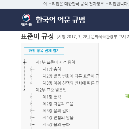
이 누리집은 대한민국 공식 전자정부 누리집입니다.
표준어 규정
[시행 2017. 3. 28.] 문화체육관광부 고시 제2
하위 항목 전체 열기
제1부 표준어 사정 원칙
제1장 총칙
제2장 발음 변화에 따른 표준어 규정
제3장 어휘 선택의 변화에 따른 표준어 규정
제2부 표준 발음법
제1장 총칙
북
제2장 자음과 모음
제3장 음의 길이
제4장 받침의 발음
제5장 음의 동화