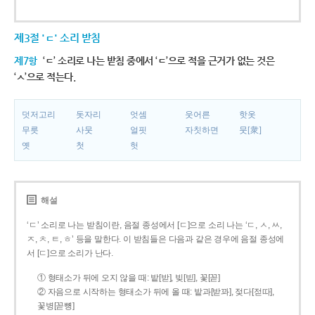
제3절 'ㄷ' 소리 받침
제7항
‘ㄷ’ 소리로 나는 받침 중에서 ‘ㄷ’으로 적을 근거가 없는 것은
‘ㅅ’으로 적는다.
덧저고리
돗자리
엇셈
웃어른
핫옷
무릇
사뭇
얼핏
자칫하면
뭇[衆]
옛
첫
헛
해설
‘ㄷ’ 소리로 나는 받침이란, 음절 종성에서 [ㄷ]으로 소리 나는 ‘ㄷ, ㅅ, ㅆ,
ㅈ, ㅊ, ㅌ, ㅎ’ 등을 말한다. 이 받침들은 다음과 같은 경우에 음절 종성에
서 [ㄷ]으로 소리가 난다.
① 형태소가 뒤에 오지 않을 때: 밭[받], 빚[빋], 꽃[꼳]
② 자음으로 시작하는 형태소가 뒤에 올 때: 밭과[받꽈], 젖다[젇따],
꽃병[꼳뼝]