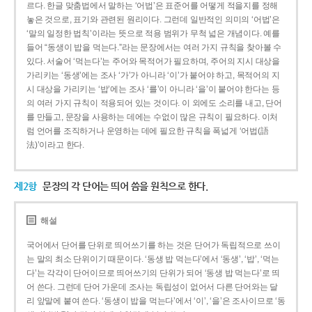
르다. 한글 맞춤법에서 말하는 ‘어법’은 표준어를 어떻게 적을지를 정해
놓은 것으로, 표기와 관련된 원리이다. 그런데 일반적인 의미의 ‘어법’은
‘말의 일정한 법칙’이라는 뜻으로 적용 범위가 무척 넓은 개념이다. 예를
들어 “동생이 밥을 먹는다.”라는 문장에서는 여러 가지 규칙을 찾아볼 수
있다. 서술어 ‘먹는다’는 주어와 목적어가 필요하며, 주어의 지시 대상을
가리키는 ‘동생’에는 조사 ‘가’가 아니라 ‘이’가 붙어야 하고, 목적어의 지
시 대상을 가리키는 ‘밥’에는 조사 ‘를’이 아니라 ‘을’이 붙어야 한다는 등
의 여러 가지 규칙이 적용되어 있는 것이다. 이 외에도 소리를 내고, 단어
를 만들고, 문장을 사용하는 데에는 수없이 많은 규칙이 필요하다. 이처
럼 언어를 조직하거나 운영하는 데에 필요한 규칙을 폭넓게 ‘어법(語
法)’이라고 한다.
제2항
문장의 각 단어는 띄어 씀을 원칙으로 한다.
해설
국어에서 단어를 단위로 띄어쓰기를 하는 것은 단어가 독립적으로 쓰이
는 말의 최소 단위이기 때문이다. ‘동생 밥 먹는다’에서 ‘동생’, ‘밥’, ‘먹는
다’는 각각이 단어이므로 띄어쓰기의 단위가 되어 ‘동생 밥 먹는다’로 띄
어 쓴다. 그런데 단어 가운데 조사는 독립성이 없어서 다른 단어와는 달
리 앞말에 붙여 쓴다. ‘동생이 밥을 먹는다’에서 ‘이’, ‘을’은 조사이므로 ‘동