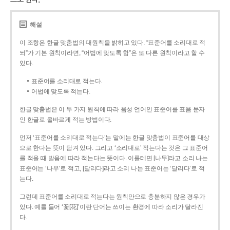
해설
이 조항은 한글 맞춤법의 대원칙을 밝히고 있다. “표준어를 소리대로 적
되”가 기본 원칙이라면, “어법에 맞도록 함”은 또 다른 원칙이라고 할 수
있다.
표준어를 소리대로 적는다.
어법에 맞도록 적는다.
한글 맞춤법은 이 두 가지 원칙에 따라 음성 언어인 표준어를 표음 문자
인 한글로 올바르게 적는 방법이다.
먼저 ‘표준어를 소리대로 적는다’는 말에는 한글 맞춤법이 표준어를 대상
으로 한다는 뜻이 담겨 있다. 그리고 ‘소리대로’ 적는다는 것은 그 표준어
를 적을 때 발음에 따라 적는다는 뜻이다. 이를테면 [나무]라고 소리 나는
표준어는 ‘나무’로 적고, [달리다]라고 소리 나는 표준어는 ‘달리다’로 적
는다.
그런데 표준어를 소리대로 적는다는 원칙만으로 충분하지 않은 경우가
있다. 예를 들어 ‘꽃[花]’이란 단어는 쓰이는 환경에 따라 소리가 달라진
다.