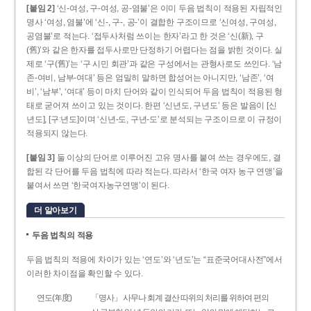
[붙임 2]
‘신-여성, 구-여성, 공-염불’은 이미 두음 법칙이 적용된 자립적인
명사 ‘여성, 염불’에 ‘신-, 구-, 공-’이 결합한 구조이므로 ‘신여성, 구여성,
공염불’로 적는다. ‘접두사처럼 쓰이는 한자’라고 한 것은 ‘신(新), 구
(舊)’와 같은 한자를 접두사로만 단정하기 어렵다는 점을 밝힌 것이다. 실
제로 ‘구(舊)’는 ‘구 시민 회관’과 같은 구성에서는 관형사로도 쓰인다. ‘남
존­-여비, 남부-­여대’ 등은 엄밀히 말하면 합성어는 아니지만, ‘남존’, ‘여
비’, ‘남부’, ‘여대’ 등이 마치 단어와 같이 인식되어 두음 법칙이 적용된 형
태로 굳어져 쓰이고 있는 것이다. 한편 ‘신년도, 구년도’ 등은 발음이 [신
년도], [구ː년도]이며 ‘신년­-도, 구년-­도’로 분석되는 구조이므로 이 규정이
적용되지 않는다.
[붙임 3]
둘 이상의 단어로 이루어진 고유 명사를 붙여 쓰는 경우에도, 결
합된 각 단어를 두음 법칙에 따라 적는다. 따라서 ‘한국 여자 농구 연맹’을
붙여서 쓰면 ‘한국여자농구연맹’이 된다.
더 알아보기
두음 법칙의 적용
두음 법칙의 적용에 차이가 있는 ‘연도’와 ‘년도’는 “표준국어대사전”에서
이러한 차이점을 확인할 수 있다.
연도(年度)
「명사」 사무나 회계 결산 따위의 처리를 위하여 편의