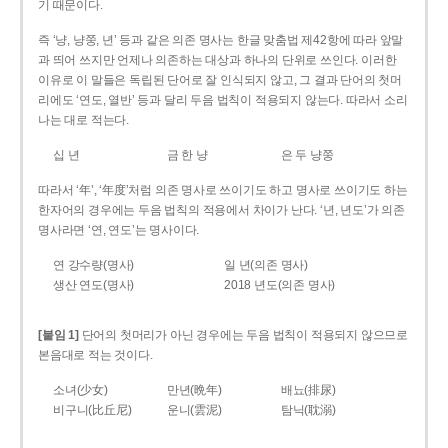
기 때문이다.
즉 ‘냥, 냥쭝, 년’ 등과 같은 의존 명사는 한글 맞춤법 제42항에 따라 앞말
과 띄어 쓰지만 언제나 의존하는 대상과 하나의 단위로 쓰인다. 이러한
이유로 이 말들은 독립된 단어로 잘 인식되지 않고, 그 결과 단어의 첫머
리에도 ‘연도, 열반’ 등과 달리 두음 법칙이 적용되지 않는다. 따라서 소리
나는 대로 적는다.
십 년
금 한 냥
은 두 냥쭝
따라서 ‘年’, ‘年度’처럼 의존 명사로 쓰이기도 하고 명사로 쓰이기도 하는
한자어의 경우에는 두음 법칙의 적용에서 차이가 난다. ‘년, 년도’가 의존
명사라면 ‘연, 연도’는 명사이다.
연 강수량(명사)
일 년(의존 명사)
생산 연도(명사)
2018 년도(의존 명사)
[붙임 1]
단어의 첫머리가 아닌 경우에는 두음 법칙이 적용되지 않으므로
본음대로 적는 것이다.
소녀(少女)
만년(晩年)
배뇨(排尿)
비구니(比丘尼)
운니(雲泥)
탐닉(耽溺)