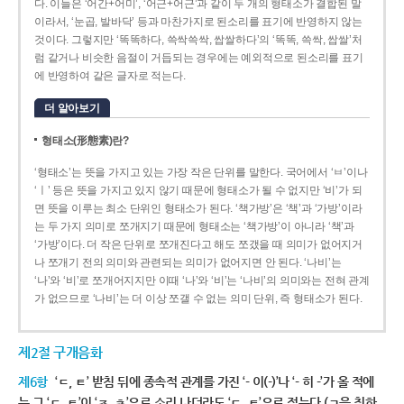
다. 이들은 ‘어간+어미’, ‘어근+어근’과 같이 두 개의 형태소가 결합된 말
이라서, ‘눈곱, 발바닥’ 등과 마찬가지로 된소리를 표기에 반영하지 않는
것이다. 그렇지만 ‘똑똑하다, 쓱싹쓱싹, 쌉쌀하다’의 ‘똑똑, 쓱싹, 쌉쌀’처
럼 같거나 비슷한 음절이 거듭되는 경우에는 예외적으로 된소리를 표기
에 반영하여 같은 글자로 적는다.
더 알아보기
형태소(形態素)란?
‘형태소’는 뜻을 가지고 있는 가장 작은 단위를 말한다. 국어에서 ‘ㅂ’이나
‘ㅣ’ 등은 뜻을 가지고 있지 않기 때문에 형태소가 될 수 없지만 ‘비’가 되
면 뜻을 이루는 최소 단위인 형태소가 된다. ‘책가방’은 ‘책’과 ‘가방’이라
는 두 가지 의미로 쪼개지기 때문에 형태소는 ‘책가방’이 아니라 ‘책’과
‘가방’이다. 더 작은 단위로 쪼개진다고 해도 쪼갰을 때 의미가 없어지거
나 쪼개기 전의 의미와 관련되는 의미가 없어지면 안 된다. ‘나비’는
‘나’와 ‘비’로 쪼개어지지만 이때 ‘나’와 ‘비’는 ‘나비’의 의미와는 전혀 관계
가 없으므로 ‘나비’는 더 이상 쪼갤 수 없는 의미 단위, 즉 형태소가 된다.
제2절 구개음화
제6항
‘ㄷ, ㅌ’ 받침 뒤에 종속적 관계를 가진 ‘- 이(-)’나 ‘- 히 -’가 올 적에
는 그 ‘ㄷ, ㅌ’이 ‘ㅈ, ㅊ’으로 소리 나더라도 ‘ㄷ, ㅌ’으로 적는다.(ㄱ을 취하