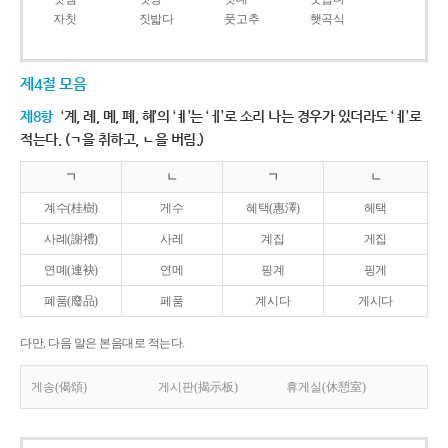
자칫
짓밟다
풋고추
햇곡식
제4절 모음
제8항
‘계, 례, 몌, 폐, 혜’의 ‘ㅖ’는 ‘ㅔ’로 소리 나는 경우가 있더라도 ‘ㅖ’로
적는다. (ㄱ을 취하고, ㄴ을 버림.)
ㄱ
ㄴ
ㄱ
ㄴ
계수(桂樹)
게수
혜택(惠澤)
헤택
사례(謝禮)
사레
계집
게집
연몌(連袂)
연메
핑계
핑게
폐품(廢品)
페품
계시다
게시다
다만, 다음 말은 본음대로 적는다.
게송(偈頌)
게시판(揭示板)
휴게실(休憩室)