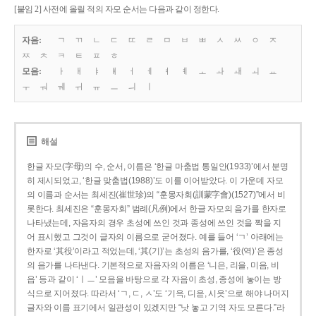
[붙임 2] 사전에 올릴 적의 자모 순서는 다음과 같이 정한다.
자음:
ㄱ
ㄲ
ㄴ
ㄷ
ㄸ
ㄹ
ㅁ
ㅂ
ㅃ
ㅅ
ㅆ
ㅇ
ㅈ
ㅉ
ㅊ
ㅋ
ㅌ
ㅍ
ㅎ
모음:
ㅏ
ㅐ
ㅑ
ㅒ
ㅓ
ㅔ
ㅕ
ㅖ
ㅗ
ㅘ
ㅙ
ㅚ
ㅛ
ㅜ
ㅝ
ㅞ
ㅟ
ㅠ
ㅡ
ㅢ
ㅣ
해설
한글 자모(字母)의 수, 순서, 이름은 ‘한글 마춤법 통일안(1933)’에서 분명
히 제시되었고, ‘한글 맞춤법(1988)’도 이를 이어받았다. 이 가운데 자모
의 이름과 순서는 최세진(崔世珍)의 “훈몽자회(訓蒙字會)(1527)”에서 비
롯한다. 최세진은 “훈몽자회” 범례(凡例)에서 한글 자모의 음가를 한자로
나타냈는데, 자음자의 경우 초성에 쓰인 것과 종성에 쓰인 것을 짝을 지
어 표시했고 그것이 글자의 이름으로 굳어졌다. 예를 들어 ‘ㄱ’ 아래에는
한자로 ‘其役’이라고 적었는데, ‘其(기)’는 초성의 음가를, ‘役(역)’은 종성
의 음가를 나타낸다. 기본적으로 자음자의 이름은 ‘니은, 리을, 미음, 비
읍’ 등과 같이 ‘ㅣㅡ’ 모음을 바탕으로 각 자음이 초성, 종성에 놓이는 방
식으로 지어졌다. 따라서 ‘ㄱ, ㄷ, ㅅ’도 ‘기윽, 디읃, 시읏’으로 해야 나머지
글자와 이름 표기에서 일관성이 있겠지만 “낫 놓고 기역 자도 모른다.”라