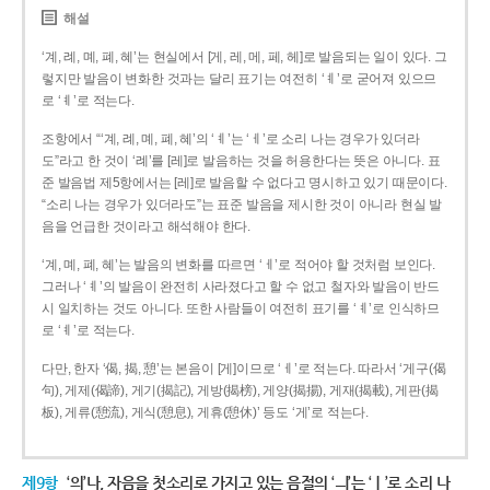
해설
‘계, 례, 몌, 폐, 혜’는 현실에서 [게, 레, 메, 페, 헤]로 발음되는 일이 있다. 그
렇지만 발음이 변화한 것과는 달리 표기는 여전히 ‘ㅖ’로 굳어져 있으므
로 ‘ㅖ’로 적는다.
조항에서 “‘계, 례, 몌, 폐, 혜’의 ‘ㅖ’는 ‘ㅔ’로 소리 나는 경우가 있더라
도”라고 한 것이 ‘례’를 [레]로 발음하는 것을 허용한다는 뜻은 아니다. 표
준 발음법 제5항에서는 [레]로 발음할 수 없다고 명시하고 있기 때문이다.
“소리 나는 경우가 있더라도”는 표준 발음을 제시한 것이 아니라 현실 발
음을 언급한 것이라고 해석해야 한다.
‘계, 몌, 폐, 혜’는 발음의 변화를 따르면 ‘ㅔ’로 적어야 할 것처럼 보인다.
그러나 ‘ㅖ’의 발음이 완전히 사라졌다고 할 수 없고 철자와 발음이 반드
시 일치하는 것도 아니다. 또한 사람들이 여전히 표기를 ‘ㅖ’로 인식하므
로 ‘ㅖ’로 적는다.
다만, 한자 ‘偈, 揭, 憩’는 본음이 [게]이므로 ‘ㅔ’로 적는다. 따라서 ‘게구(偈
句), 게제(偈諦), 게기(揭記), 게방(揭榜), 게양(揭揚), 게재(揭載), 게판(揭
板), 게류(憩流), 게식(憩息), 게휴(憩休)’ 등도 ‘게’로 적는다.
제9항
‘의’나, 자음을 첫소리로 가지고 있는 음절의 ‘ㅢ’는 ‘ㅣ’로 소리 나