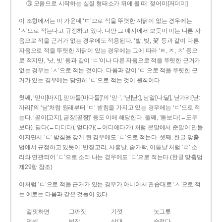
③ 모음으로 시작하는 실질 형태소가 뒤에 올 때: 젖어미[저더미]
이 조항에서는 이 가운데 ‘ㄷ’으로 적을 뚜렷한 까닭이 없는 경우에는
‘ㅅ’으로 적는다고 규정하고 있다. 다만 그 예시에서 보듯이 이는 다른 자
음으로 적을 근거가 없는 경우에도 적용된다. ‘밭, 빚, 꽃’ 등과 같이 다른
자음으로 적을 뚜렷한 까닭이 있는 경우에는 그에 따라 ‘ㅌ, ㅈ, ㅊ’ 등으
로 적지만, ‘낫, 빗’ 등과 같이 ‘ㄷ’이나 다른 자음으로 적을 뚜렷한 근거가
없는 경우는 ‘ㅅ’으로 적는 것이다. 다음과 같이 ‘ㄷ’으로 적을 뚜렷한 근
거가 있는 경우에는 당연히 ‘ㄷ’으로 적는 것이 원칙이다.
첫째, ‘맏이[마지], 맏아들[마다들]’의 ‘맏-’, ‘낟[낟ː], 낟알[나ː달], 낟가리[낟ː
까리]’의 ‘낟’처럼 원래부터 ‘ㄷ’ 받침을 가지고 있는 경우에는 ‘ㄷ’으로 적
는다. ‘곧이[고지], 곧장[곧짱]’ 등도 이에 해당한다. 둘째, ‘돋보다(←도두
보다), 딛다(←디디다), 얻다가(←어디에다가)’처럼 본말에서 준말이 만들
어지면서 ‘ㄷ’ 받침을 갖게 된 경우에도 ‘ㄷ’으로 적는다. 셋째, 한글 맞춤
법에서 규정하고 있듯이 ‘반짇고리, 사흗날, 숟가락, 이튿날’처럼 ‘ㄹ’ 소
리와 연관되어 ‘ㄷ’으로 소리 나는 경우에도 ‘ㄷ’으로 적는다.(한글 맞춤법
제29항 참조)
이처럼 ‘ㄷ’으로 적을 근거가 있는 경우가 아니어서 관습대로 ‘ㅅ’으로 적
는 예로는 다음과 같은 것들이 있다.
걸핏하면
그까짓
기껏
놋그릇
덧셈
빗장
삿대
숫접다