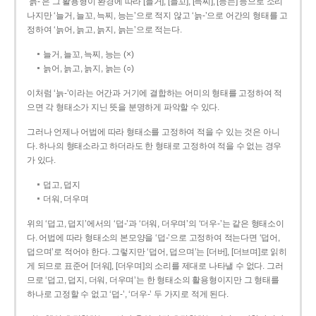
‘늙-’은 그 활용형이 환경에 따라 [늘거], [늘꼬], [늑찌], [능는] 등으로 소리
나지만 ‘늘거, 늘꼬, 늑찌, 능는’으로 적지 않고 ‘늙-’으로 어간의 형태를 고
정하여 ‘늙어, 늙고, 늙지, 늙는’으로 적는다.
늘거, 늘꼬, 늑찌, 능는 (×)
늙어, 늙고, 늙지, 늙는 (○)
이처럼 ‘늙-­’이라는 어간과 거기에 결합하는 어미의 형태를 고정하여 적
으면 각 형태소가 지닌 뜻을 분명하게 파악할 수 있다.
그러나 언제나 어법에 따라 형태소를 고정하여 적을 수 있는 것은 아니
다. 하나의 형태소라고 하더라도 한 형태로 고정하여 적을 수 없는 경우
가 있다.
덥고, 덥지
더워, 더우며
위의 ‘덥고, 덥지’에서의 ‘덥-­’과 ‘더워, 더우며’의 ‘더우-­’는 같은 형태소이
다. 어법에 따라 형태소의 본모양을 ‘덥-­’으로 고정하여 적는다면 ‘덥어,
덥으며’로 적어야 한다. 그렇지만 ‘덥어, 덥으며’는 [더버], [더브며]로 읽히
게 되므로 표준어 [더워], [더우며]의 소리를 제대로 나타낼 수 없다. 그러
므로 ‘덥고, 덥지, 더워, 더우며’는 한 형태소의 활용형이지만 그 형태를
하나로 고정할 수 없고 ‘덥-’, ‘더우-’ 두 가지로 적게 된다.