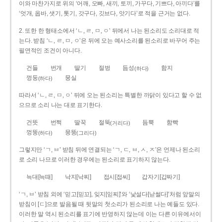
이와 마찬가지로 위의 ‘어깨, 오빠, 새끼, 토끼, 가꾸다, 기쁘다, 아끼다’를
‘엇개, 옵바, 샛기, 톳기, 갓구다, 깃브다, 앗기다’로 적을 근거는 없다.
2. 또한 한 형태소에서 ‘ㄴ, ㄹ, ㅁ, ㅇ’ 뒤에서 나는 된소리도 소리대로 적
는다. 받침 ‘ㄴ, ㄹ, ㅁ, ㅇ’은 뒤에 오는 예사소리를 된소리로 바꾸어 주는
필연적인 조건이 아니다.
건들
번개
딸기
절벙
듬성
함지
(하다)
껑둥
뭉실
(하다)
따라서 ‘ㄴ, ㄹ, ㅁ, ㅇ’ 뒤에 오는 된소리는 특별한 까닭이 있다고 할 수 없
으므로 소리 나는 대로 표기한다.
건뜻
번쩍
딸꾹
절뚝
듬뿍
함빡
(거리다)
껑뚱
뭉뚱
(하다)
(그리다)
그렇지만 ‘ㄱ, ㅂ’ 받침 뒤에 연결되는 ‘ㄱ, ㄷ, ㅂ, ㅅ, ㅈ’은 언제나 된소리
로 소리 나므로 이러한 경우에는 된소리로 표기하지 않는다.
늑대[늑때]
낙지[낙찌]
접시[접씨]
갑자기[갑짜기]
‘ㄱ, ㅂ’ 받침 외에 ‘믿고[믿꼬], 잊지[읻찌]’와 ‘낯설다[낟썰다]’처럼 앞말의
받침이 [ㄷ]으로 발음될 때 뒷말의 첫소리가 된소리로 나는 예들도 있다.
이러한 말 역시 된소리를 표기에 반영하지 않는데 이는 다른 이유에서이