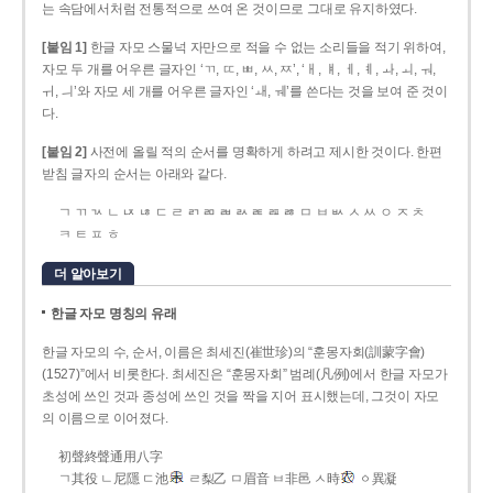
는 속담에서처럼 전통적으로 쓰여 온 것이므로 그대로 유지하였다.
[붙임 1]
한글 자모 스물넉 자만으로 적을 수 없는 소리들을 적기 위하여,
자모 두 개를 어우른 글자인 ‘ㄲ, ㄸ, ㅃ, ㅆ, ㅉ’, ‘ㅐ, ㅒ, ㅔ, ㅖ, ㅘ, ㅚ, ㅝ,
ㅟ, ㅢ’와 자모 세 개를 어우른 글자인 ‘ㅙ, ㅞ’를 쓴다는 것을 보여 준 것이
다.
[붙임 2]
사전에 올릴 적의 순서를 명확하게 하려고 제시한 것이다. 한편
받침 글자의 순서는 아래와 같다.
ㄱ ㄲ ㄳ ㄴ ㄵ ㄶ ㄷ ㄹ ㄺ ㄻ ㄼ ㄽ ㄾ ㄿ ㅀ ㅁ ㅂ ㅄ ㅅ ㅆ ㅇ ㅈ ㅊ
ㅋ ㅌ ㅍ ㅎ
더 알아보기
한글 자모 명칭의 유래
한글 자모의 수, 순서, 이름은 최세진(崔世珍)의 “훈몽자회(訓蒙字會)
(1527)”에서 비롯한다. 최세진은 “훈몽자회” 범례(凡例)에서 한글 자모가
초성에 쓰인 것과 종성에 쓰인 것을 짝을 지어 표시했는데, 그것이 자모
의 이름으로 이어졌다.
初聲終聲通用八字
ㄱ其役 ㄴ尼隱 ㄷ池
ㄹ梨乙 ㅁ眉音 ㅂ非邑 ㅅ時
ㆁ異凝