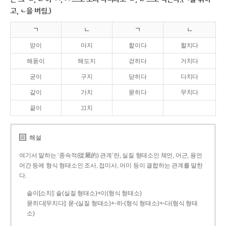
고, ㄴ을 버림.)
ㄱ
ㄴ
ㄱ
ㄴ
맏이
마지
핥이다
할치다
해돋이
해도지
걷히다
거치다
굳이
구지
닫히다
다치다
같이
가치
묻히다
무치다
끝이
끄치
해설
여기서 말하는 ‘종속적(從屬的) 관계’란, 실질 형태소인 체언, 어근, 용언
어간 등에 형식 형태소인 조사, 접미사, 어미 등이 결합하는 관계를 말한
다.
솥이[소치]: 솥(실질 형태소)+이(형식 형태소)
묻히다[무치다]: 묻­-(실질 형태소)+­-히­-(형식 형태소)+-다(형식 형태
소)