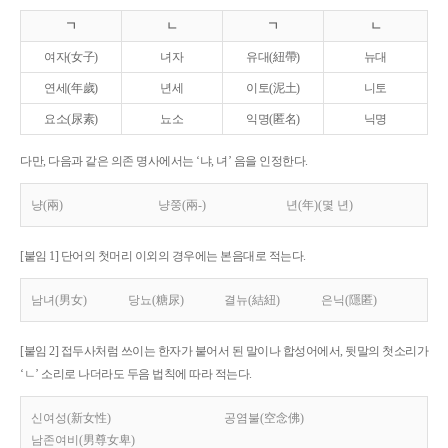
ㄱ
ㄴ
ㄱ
ㄴ
여자(女子)
녀자
유대(紐帶)
뉴대
연세(年歲)
년세
이토(泥土)
니토
요소(尿素)
뇨소
익명(匿名)
닉명
다만, 다음과 같은 의존 명사에서는 ‘냐, 녀’ 음을 인정한다.
냥(兩)
냥쭝(兩-)
년(年)(몇 년)
[붙임 1] 단어의 첫머리 이외의 경우에는 본음대로 적는다.
남녀(男女)
당뇨(糖尿)
결뉴(結紐)
은닉(隱匿)
[붙임 2] 접두사처럼 쓰이는 한자가 붙어서 된 말이나 합성어에서, 뒷말의 첫소리가
‘ㄴ’ 소리로 나더라도 두음 법칙에 따라 적는다.
신여성(新女性)
공염불(空念佛)
남존여비(男尊女卑)