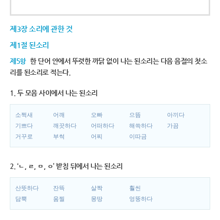
제3장 소리에 관한 것
제1절 된소리
제5항
한 단어 안에서 뚜렷한 까닭 없이 나는 된소리는 다음 음절의 첫소
리를 된소리로 적는다.
1. 두 모음 사이에서 나는 된소리
소쩍새
어깨
오빠
으뜸
아끼다
기쁘다
깨끗하다
어떠하다
해쓱하다
가끔
거꾸로
부썩
어찌
이따금
2. ‘ㄴ, ㄹ, ㅁ, ㅇ’ 받침 뒤에서 나는 된소리
산뜻하다
잔뜩
살짝
훨씬
담뿍
움찔
몽땅
엉뚱하다