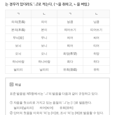
는 경우가 있더라도 ‘ㅢ’로 적는다. (ㄱ을 취하고, ㄴ을 버림.)
ㄱ
ㄴ
ㄱ
ㄴ
의의(意義)
의이
닁큼
닝큼
본의(本義)
본이
띄어쓰기
띠어쓰기
무늬[紋]
무니
씌어
씨어
보늬
보니
틔어
티어
오늬
오니
희망(希望)
히망
하늬바람
하니바람
희다
히다
늴리리
닐리리
유희(遊戱)
유히
해설
표준 발음법 제5항에서는 ‘ㅢ’의 발음을 다음과 같이 규정하고 있다.
① 자음을 첫소리로 가지고 있는 음절의 ‘ㅢ’는 [ㅣ]로 발음한다.
늴리리[닐리리]
씌어[씨어]
유희[유히]
② 단어의 첫음절 이외의 ‘의’는 [이]로, 조사 ‘의’는 [에]로 발음할 수 있다.