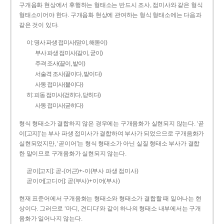
구개음화 현상에서 후행하는 형태소는 반드시 조사, 접미사와 같은 형식
형태소이어야 한다. 구개음화 현상에 관여하는 형식 형태소에는 다음과
같은 것이 있다.
이: 명사 파생 접미사(맏이, 해돋이)
부사 파생 접미사(같이, 굳이)
주격 조사(끝이, 밭이)
서술격 조사(끝이다, 밭이다)
사동 접미사(붙이다)
히: 피동 접미사(걷히다, 닫히다)
사동 접미사(굳히다)
형식 형태소가 결합하지 않은 경우에는 구개음화가 실현되지 않는다. ‘곧
이[고지]’는 부사 파생 접미사가 결합하여 부사가 되었으므로 구개음화가
실현되었지만, ‘곧이어’는 형식 형태소가 아닌 실질 형태소 부사가 결합
한 말이므로 구개음화가 실현되지 않는다.
곧이[고지]: 곧-­(어근)+­-이(부사 파생 접미사)
곧이어[고디어]: 곧(부사)+이어(부사)
현재 표준어에서 구개음화는 형태소와 형태소가 결합할 때 일어나는 현
상이다. 그러므로 ‘마디, 견디다’와 같이 하나의 형태소 내부에서는 구개
음화가 일어나지 않는다.