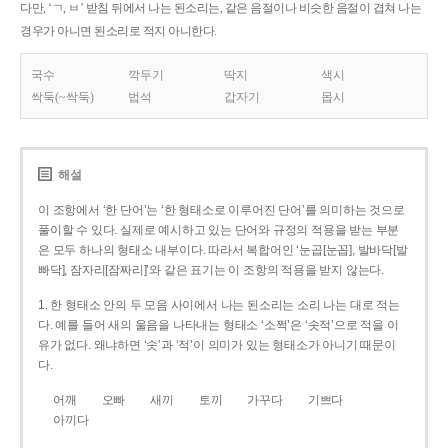
다만, ‘ㄱ, ㅂ’ 받침 뒤에서 나는 된소리는, 같은 음절이나 비슷한 음절이 겹쳐 나는
경우가 아니면 된소리로 적지 아니한다.
국수
깍두기
딱지
색시
싹둑(~싹둑)
법석
갑자기
몹시
해설
이 조항에서 ‘한 단어’는 ‘한 형태소로 이루어진 단어’를 의미하는 것으로
풀이할 수 있다. 실제로 예시하고 있는 단어와 규정의 적용을 받는 부분
은 모두 하나의 형태소 내부이다. 따라서 복합어인 ‘눈곱[눈꼽], 발바닥[발
빠닥], 잠자리[잠짜리]’와 같은 표기는 이 조항의 적용을 받지 않는다.
1. 한 형태소 안의 두 모음 사이에서 나는 된소리는 소리 나는 대로 적는
다. 예를 들어 새의 울음을 나타내는 형태소 ‘소쩍’은 ‘솟적’으로 적을 이
유가 없다. 왜냐하면 ‘솟’과 ‘적’이 의미가 있는 형태소가 아니기 때문이
다.
어깨
오빠
새끼
토끼
가꾸다
기쁘다
아끼다