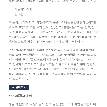
이는 체언에 결합하는 조사나 용언 어간에 결합하는 어미도 마찬가지다.
하늘이/바다가
잡아/접어
‘하늘이, 바다가’의 ‘이/가’는 주격의 뜻을 나타내는 동일한 형태소이지만
하나로 고정해서 적을 수가 없다. ‘잡-, 접-’에 결합하는 ‘-고’는 ‘잡고, 접
고’처럼 하나의 형태로만 실현되지만 ‘-아/-어’는 하나의 형태소인데도 ‘잡
아, 접어’와 같이 다르게 실현된다. 이는 달리 소리 나는 형태들을 하나의
형태소로 모두 적을 수 없어서 소리 나는 대로 적는 경우이다.
한편 한자어는 이러한 원리와 관계없이 각 글자의 소리를 밝혀 적는다.
예를 들어 ‘국어(國語)’는 [구거]로 소리 나고 ‘국민(國民)’은 [궁민]으로 소
리 나지만 ‘구거’, ‘궁민’으로 적지 않는다. 한자 하나하나는 소리와 의미
가 정해져 있으므로 그것을 밝혀 적는 것이 독서에 효율적이다. 즉 한자
‘국(國)’, ‘어(語)’, ‘민(民)’은 ‘나라 국’, ‘말씀 어’, ‘백성 민’과 같이 소리와 의
미가 정해져 있으므로 그 독립적인 소리와 의미를 알 수 있도록 ‘국어, 국
민’으로 적는다.
더 알아보기
‘어법(語法)’의 의미
한글 맞춤법에서 사용되는 ‘어법’과 일반적인 의미의 ‘어법’은 개념이 다