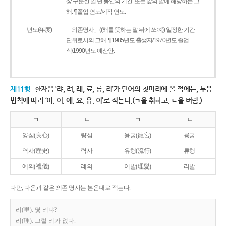
상 구분한 일 년 동안의 기간. 또는 앞의 말에 해당하는 그
해. ¶ 졸업 연도/제작 연도.
년도(年度)
「의존명사」((해를 뜻하는 말 뒤에 쓰여)) 일정한 기간
단위로서의 그해. ¶ 1985년도 출생자/1970년도 졸업
식/1990년도 예산안.
제11항
한자음 ‘랴, 려, 례, 료, 류, 리’가 단어의 첫머리에 올 적에는, 두음
법칙에 따라 ‘야, 여, 예, 요, 유, 이’로 적는다.(ㄱ을 취하고, ㄴ을 버림.)
ㄱ
ㄴ
ㄱ
ㄴ
양심(良心)
량심
용궁(龍宮)
룡궁
역사(歷史)
력사
유행(流行)
류행
예의(禮儀)
례의
이발(理髮)
리발
다만, 다음과 같은 의존 명사는 본음대로 적는다.
리(里): 몇 리냐?
리(理): 그럴 리가 없다.