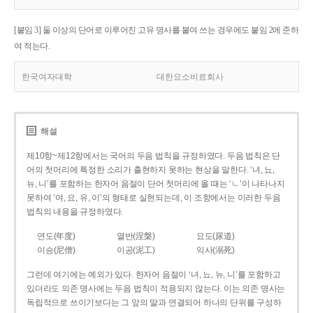
[붙임 3] 둘 이상의 단어로 이루어진 고유 명사를 붙여 쓰는 경우에도 붙임 2에 준하
여 적는다.
한국여자대학
대한요소비료회사
해설
제10항~제12항에서는 국어의 두음 법칙을 규정하였다. 두음 법칙은 단
어의 첫머리에 특정한 소리가 출현하지 못하는 현상을 말한다. ‘녀, 뇨,
뉴, 니’를 포함하는 한자어 음절이 단어 첫머리에 올 때는 ‘ㄴ’이 나타나지
못하여 ‘여, 요, 유, 이’의 형태로 실현되는데, 이 조항에서는 이러한 두음
법칙의 내용을 규정하였다.
연도(年度)
열반(涅槃)
요도(尿道)
이승(尼僧)
이공(泥工)
익사(溺死)
그런데 여기에는 예외가 있다. 한자어 음절이 ‘녀, 뇨, 뉴, 니’를 포함하고
있더라도 의존 명사에는 두음 법칙이 적용되지 않는다. 이는 의존 명사는
독립적으로 쓰이기보다는 그 앞의 말과 연결되어 하나의 단위를 구성하