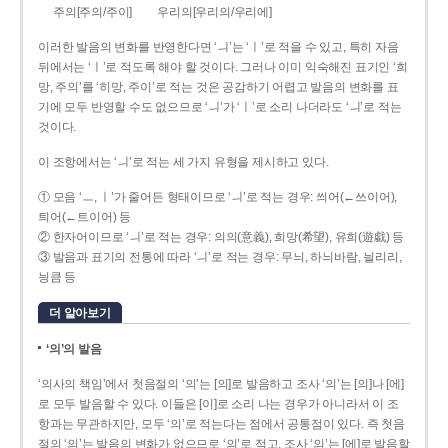
주의[주의/주이]
우리의[우리의/우리에]
이러한 발음의 변화를 반영한다면 ‘ㅢ’는 ‘ㅣ’로 적을 수 있고, 특히 자음
뒤에서는 ‘ㅣ’로 적도록 해야 할 것이다. 그러나 이미 익숙해진 표기인 ‘희
망, 주의’를 ‘히망, 주이’로 적는 것은 공감하기 어렵고 발음의 변화를 표
기에 모두 반영할 수도 없으므로 ‘ㅢ’가 ‘ㅣ’로 소리 나더라도 ‘ㅢ’로 적는
것이다.
이 조항에서는 ‘ㅢ’로 적는 세 가지 유형을 제시하고 있다.
① 모음 ‘ㅡ, ㅣ’가 줄어든 형태이므로 ‘ㅢ’로 적는 경우: 씌어(←쓰이어),
틔어(←트이어) 등
② 한자어이므로 ‘ㅢ’로 적는 경우: 의의(意義), 희망(希望), 유희(遊戱) 등
③ 발음과 표기의 전통에 따라 ‘ㅢ’로 적는 경우: 무늬, 하늬바람, 늴리리,
닁큼 등
더 알아보기
‘의’의 발음
‘의사의 책임’에서 첫음절의 ‘의’는 [의]로 발음하고 조사 ‘의’는 [의]나 [에]
로 모두 발음할 수 있다. 이들은 [이]로 소리 나는 경우가 아니라서 이 조
항과는 무관하지만, 모두 ‘의’로 적는다는 점에서 공통점이 있다. 즉 첫음
절의 ‘의’는 발음의 변화가 없으므로 ‘의’로 적고, 조사 ‘의’는 [에]로 발음할