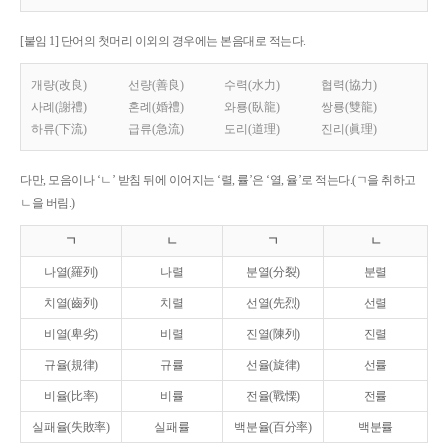
[붙임 1] 단어의 첫머리 이외의 경우에는 본음대로 적는다.
개량(改良)
선량(善良)
수력(水力)
협력(協力)
사례(謝禮)
혼례(婚禮)
와룡(臥龍)
쌍룡(雙龍)
하류(下流)
급류(急流)
도리(道理)
진리(眞理)
다만, 모음이나 ‘ㄴ’ 받침 뒤에 이어지는 ‘렬, 률’은 ‘열, 율’로 적는다.(ㄱ을 취하고
ㄴ을 버림.)
ㄱ
ㄴ
ㄱ
ㄴ
나열(羅列)
나렬
분열(分裂)
분렬
치열(齒列)
치렬
선열(先烈)
선렬
비열(卑劣)
비렬
진열(陳列)
진렬
규율(規律)
규률
선율(旋律)
선률
비율(比率)
비률
전율(戰慄)
전률
실패율(失敗率)
실패률
백분율(百分率)
백분률