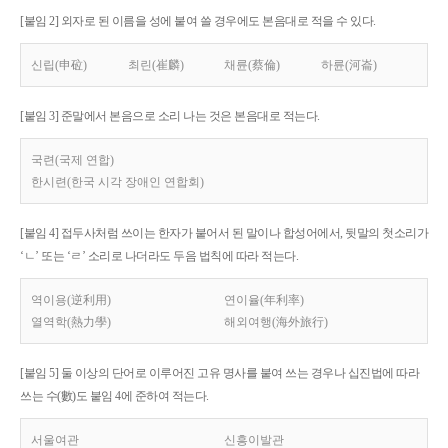
[붙임 2] 외자로 된 이름을 성에 붙여 쓸 경우에도 본음대로 적을 수 있다.
신립(申砬)
최린(崔麟)
채륜(蔡倫)
하륜(河崙)
[붙임 3] 준말에서 본음으로 소리 나는 것은 본음대로 적는다.
국련(국제 연합)
한시련(한국 시각 장애인 연합회)
[붙임 4] 접두사처럼 쓰이는 한자가 붙어서 된 말이나 합성어에서, 뒷말의 첫소리가
‘ㄴ’ 또는 ‘ㄹ’ 소리로 나더라도 두음 법칙에 따라 적는다.
역이용(逆利用)
연이율(年利率)
열역학(熱力學)
해외여행(海外旅行)
[붙임 5] 둘 이상의 단어로 이루어진 고유 명사를 붙여 쓰는 경우나 십진법에 따라
쓰는 수(數)도 붙임 4에 준하여 적는다.
서울여관
신흥이발관