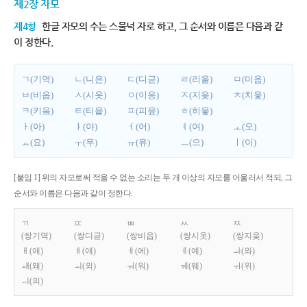
제2장 자모
제4항
한글 자모의 수는 스물넉 자로 하고, 그 순서와 이름은 다음과 같
이 정한다.
ㄱ(기역)
ㄴ(니은)
ㄷ(디귿)
ㄹ(리을)
ㅁ(미음)
ㅂ(비읍)
ㅅ(시옷)
ㅇ(이응)
ㅈ(지읒)
ㅊ(치읓)
ㅋ(키읔)
ㅌ(티읕)
ㅍ(피읖)
ㅎ(히읗)
ㅏ(아)
ㅑ(야)
ㅓ(어)
ㅕ(여)
ㅗ(오)
ㅛ(요)
ㅜ(우)
ㅠ(유)
ㅡ(으)
ㅣ(이)
[붙임 1] 위의 자모로써 적을 수 없는 소리는 두 개 이상의 자모를 어울러서 적되, 그
순서와 이름은 다음과 같이 정한다.
ㄲ
ㄸ
ㅃ
ㅆ
ㅉ
(쌍기역)
(쌍디귿)
(쌍비읍)
(쌍시옷)
(쌍지읒)
ㅐ(애)
ㅒ(얘)
ㅔ(에)
ㅖ(예)
ㅘ(와)
ㅙ(왜)
ㅚ(외)
ㅝ(워)
ㅞ(웨)
ㅟ(위)
ㅢ(의)