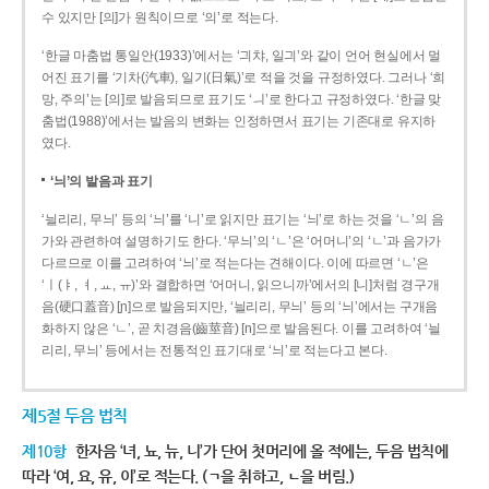
수 있지만 [의]가 원칙이므로 ‘의’로 적는다.
‘한글 마춤법 통일안(1933)’에서는 ‘긔챠, 일긔’와 같이 언어 현실에서 멀
어진 표기를 ‘기차(汽車), 일기(日氣)’로 적을 것을 규정하였다. 그러나 ‘희
망, 주의’는 [의]로 발음되므로 표기도 ‘ㅢ’로 한다고 규정하였다. ‘한글 맞
춤법(1988)’에서는 발음의 변화는 인정하면서 표기는 기존대로 유지하
였다.
‘늬’의 발음과 표기
‘늴리리, 무늬’ 등의 ‘늬’를 ‘니’로 읽지만 표기는 ‘늬’로 하는 것을 ‘ㄴ’의 음
가와 관련하여 설명하기도 한다. ‘무늬’의 ‘ㄴ’은 ‘어머니’의 ‘ㄴ’과 음가가
다르므로 이를 고려하여 ‘늬’로 적는다는 견해이다. 이에 따르면 ‘ㄴ’은
‘ㅣ(ㅑ, ㅕ, ㅛ, ㅠ)’와 결합하면 ‘어머니, 읽으니까’에서의 [니]처럼 경구개
음(硬口蓋音) [ɲ]으로 발음되지만, ‘늴리리, 무늬’ 등의 ‘늬’에서는 구개음
화하지 않은 ‘ㄴ’, 곧 치경음(齒莖音) [n]으로 발음된다. 이를 고려하여 ‘늴
리리, 무늬’ 등에서는 전통적인 표기대로 ‘늬’로 적는다고 본다.
제5절 두음 법칙
제10항
한자음 ‘녀, 뇨, 뉴, 니’가 단어 첫머리에 올 적에는, 두음 법칙에
따라 ‘여, 요, 유, 이’로 적는다. (ㄱ을 취하고, ㄴ을 버림.)