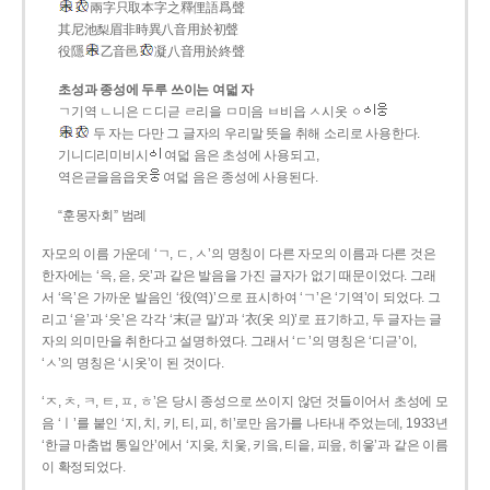
兩字只取本字之釋俚語爲聲
其尼池梨眉非時異八音用於初聲
役隱
乙音邑
凝八音用於終聲
초성과 종성에 두루 쓰이는 여덟 자
ㄱ기역 ㄴ니은 ㄷ디귿 ㄹ리을 ㅁ미음 ㅂ비읍 ㅅ시옷 ㆁ
두 자는 다만 그 글자의 우리말 뜻을 취해 소리로 사용한다.
기니디리미비시
여덟 음은 초성에 사용되고,
역은귿을음읍옷
여덟 음은 종성에 사용된다.
“훈몽자회” 범례
자모의 이름 가운데 ‘ㄱ, ㄷ, ㅅ’의 명칭이 다른 자모의 이름과 다른 것은
한자에는 ‘윽, 읃, 읏’과 같은 발음을 가진 글자가 없기 때문이었다. 그래
서 ‘윽’은 가까운 발음인 ‘役(역)’으로 표시하여 ‘ㄱ’은 ‘기역’이 되었다. 그
리고 ‘읃’과 ‘읏’은 각각 ‘末(귿 말)’과 ‘衣(옷 의)’로 표기하고, 두 글자는 글
자의 의미만을 취한다고 설명하였다. 그래서 ‘ㄷ’의 명칭은 ‘디귿’이,
‘ㅅ’의 명칭은 ‘시옷’이 된 것이다.
‘ㅈ, ㅊ, ㅋ, ㅌ, ㅍ, ㅎ’은 당시 종성으로 쓰이지 않던 것들이어서 초성에 모
음 ‘ㅣ’를 붙인 ‘지, 치, 키, 티, 피, 히’로만 음가를 나타내 주었는데, 1933년
‘한글 마춤법 통일안’에서 ‘지읒, 치읓, 키읔, 티읕, 피읖, 히읗’과 같은 이름
이 확정되었다.