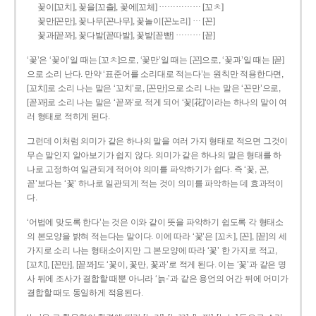
……………
꽃이[꼬치], 꽃을[꼬츨], 꽃에[꼬체]
[꼬ㅊ]
…
꽃만[꼰만], 꽃나무[꼰나무], 꽃놀이[꼰노리]
[꼰]
………
꽃과[꼳꽈], 꽃다발[꼳따발], 꽃밭[꼳빧]
[꼳]
‘꽃’은 ‘꽃이’일 때는 [꼬ㅊ]으로, ‘꽃만’일 때는 [꼰]으로, ‘꽃과’일 때는 [꼳]
으로 소리 난다. 만약 ‘표준어를 소리대로 적는다’는 원칙만 적용한다면,
[꼬치]로 소리 나는 말은 ‘꼬치’로, [꼰만]으로 소리 나는 말은 ‘꼰만’으로,
[꼳꽈]로 소리 나는 말은 ‘꼳꽈’로 적게 되어 ‘꽃[花]’이라는 하나의 말이 여
러 형태로 적히게 된다.
그런데 이처럼 의미가 같은 하나의 말을 여러 가지 형태로 적으면 그것이
무슨 말인지 알아보기가 쉽지 않다. 의미가 같은 하나의 말은 형태를 하
나로 고정하여 일관되게 적어야 의미를 파악하기가 쉽다. 즉 ‘꽃, 꼰,
꼳’보다는 ‘꽃’ 하나로 일관되게 적는 것이 의미를 파악하는 데 효과적이
다.
‘어법에 맞도록 한다’는 것은 이와 같이 뜻을 파악하기 쉽도록 각 형태소
의 본모양을 밝혀 적는다는 말이다. 이에 따라 ‘꽃’은 [꼬ㅊ], [꼰], [꼳]의 세
가지로 소리 나는 형태소이지만 그 본모양에 따라 ‘꽃’ 한 가지로 적고,
[꼬치], [꼰만], [꼳꽈]도 ‘꽃이, 꽃만, 꽃과’로 적게 된다. 이는 ‘꽃’과 같은 명
사 뒤에 조사가 결합할 때뿐 아니라 ‘늙-’과 같은 용언의 어간 뒤에 어미가
결합할 때도 동일하게 적용된다.