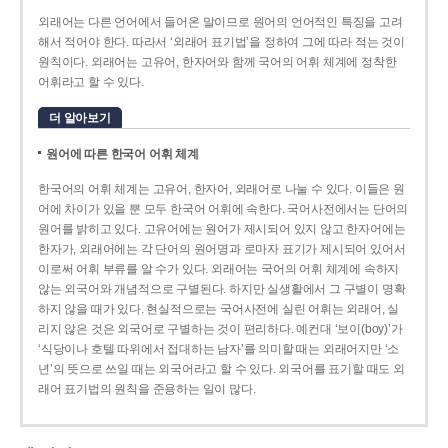
외래어는 다른 언어에서 들어온 말이므로 원어의 언어적인 특징을 고려
해서 적어야 한다. 따라서 ‘외래어 표기법’을 정하여 그에 따라 적는 것이
원칙이다. 외래어는 고유어, 한자어와 함께 국어의 어휘 체계에 정착한
어휘라고 할 수 있다.
더 알아보기
원어에 따른 한국어 어휘 체계
한국어의 어휘 체계는 고유어, 한자어, 외래어로 나눌 수 있다. 이들은 원
어에 차이가 있을 뿐 모두 한국어 어휘에 속한다. 국어사전에서는 단어의
원어를 밝히고 있다. 고유어에는 원어가 제시되어 있지 않고 한자어에는
한자가, 외래어에는 각 단어의 원어명과 로마자 표기가 제시되어 있어서
이로써 어휘 부류를 알 수가 있다. 외래어는 국어의 어휘 체계에 속하지
않는 외국어와 개념적으로 구별된다. 하지만 실생활에서 그 구별이 명확
하지 않을 때가 있다. 현실적으로는 국어사전에 실린 어휘는 외래어, 실
리지 않은 것은 외국어로 구별하는 것이 편리하다. 예컨대 ‘보이(boy)’가
‘식당이나 호텔 따위에서 접대하는 남자’를 의미할 때는 외래어지만 ‘소
년’의 뜻으로 쓰일 때는 외국어라고 할 수 있다. 외국어를 표기할 때도 외
래어 표기법의 원칙을 준용하는 일이 많다.