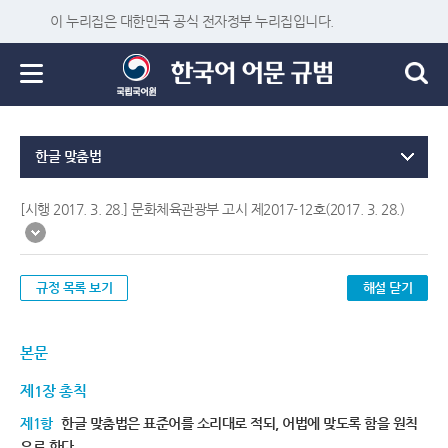
이 누리집은 대한민국 공식 전자정부 누리집입니다.
한글 맞춤법
[시행 2017. 3. 28.] 문화체육관광부 고시 제2017-12호(2017. 3. 28.)
규정 목록 보기
해설 닫기
본문
제1장 총칙
제1항
한글 맞춤법은 표준어를 소리대로 적되, 어법에 맞도록 함을 원칙
으로 한다.