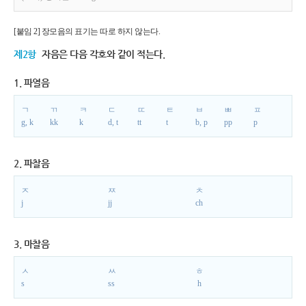
[붙임 2] 장모음의 표기는 따로 하지 않는다.
제2항
자음은 다음 각호와 같이 적는다.
1. 파열음
ㄱ
ㄲ
ㅋ
ㄷ
ㄸ
ㅌ
ㅂ
ㅃ
ㅍ
g, k
kk
k
d, t
tt
t
b, p
pp
p
2. 파찰음
ㅈ
ㅉ
ㅊ
j
jj
ch
3. 마찰음
ㅅ
ㅆ
ㅎ
s
ss
h