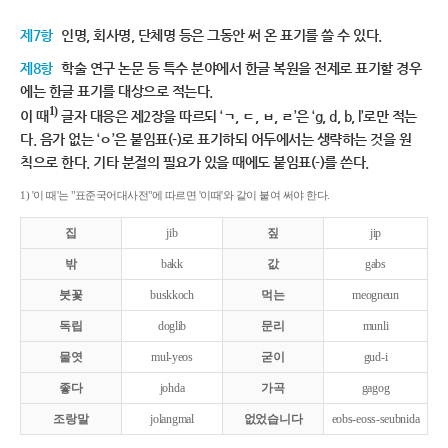
제7항
인명, 회사명, 단체명 등은 그동안 써 온 표기를 쓸 수 있다.
제8항
학술 연구 논문 등 특수 분야에서 한글 복원을 전제로 표기할 경우
에는 한글 표기를 대상으로 적는다.
1)
이 때
글자 대응은 제2장을 따르되 ‘ㄱ, ㄷ, ㅂ, ㄹ’은 ‘g, d, b, l’로만 적는
다. 음가 없는 ‘ㅇ’은 붙임표(-)로 표기하되 어두에서는 생략하는 것을 원
칙으로 한다. 기타 분절의 필요가 있을 때에도 붙임표(-)를 쓴다.
1) '이 때'는 "표준국어대사전"에 따르면 '이때'와 같이 붙여 써야 한다.
집
jib
짚
jip
밖
bakk
값
gabs
붓꽃
buskkoch
먹는
meogneun
독립
doglib
문리
munli
물엿
mul-yeos
굳이
gud-i
좋다
johda
가곡
gagog
조랑말
jolangmal
없었습니다
eobs-eoss-seubnida