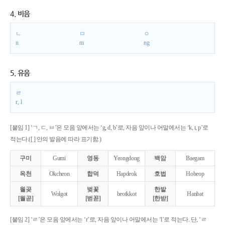
4. 비음
ㄴ
ㅁ
ㅇ
n
m
ng
5. 유음
ㄹ
r, l
[붙임 1] ‘ㄱ, ㄷ, ㅂ’은 모음 앞에서는 ‘g, d, b’로, 자음 앞이나 어말에서는 ‘k, t, p’로
적는다.([ ] 안의 발음에 따라 표기함.)
구미
Gumi
영동
Yeongdong
백암
Baegam
옥천
Okcheon
합덕
Hapdeok
호법
Hobeop
월곶
벚꽃
한밭
Wolgot
beotkkot
Hanbat
[월곧]
[벋꼳]
[한받]
[붙임 2] ‘ㄹ’은 모음 앞에서는 ‘r’로, 자음 앞이나 어말에서는 ‘l’로 적는다. 단, ‘ㄹ