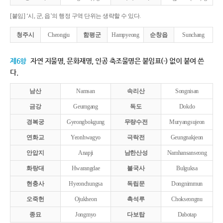
[붙임] ‘시, 군, 읍’의 행정 구역 단위는 생략할 수 있다.
청주시
Cheongju
함평군
Hampyeong
순창읍
Sunchang
제6항
자연 지물명, 문화재명, 인공 축조물명은 붙임표(-) 없이 붙여 쓴
다.
남산
Namsan
속리산
Songnisan
금강
Geumgang
독도
Dokdo
경복궁
Gyeongbokgung
무량수전
Muryangsujeon
연화교
Yeonhwagyo
극락전
Geungnakjeon
안압지
Anapji
남한산성
Namhansanseong
화랑대
Hwarangdae
불국사
Bulguksa
현충사
Hyeonchungsa
독립문
Dongnimmun
오죽헌
Ojukheon
촉석루
Chokseongnu
종묘
Jongmyo
다보탑
Dabotap