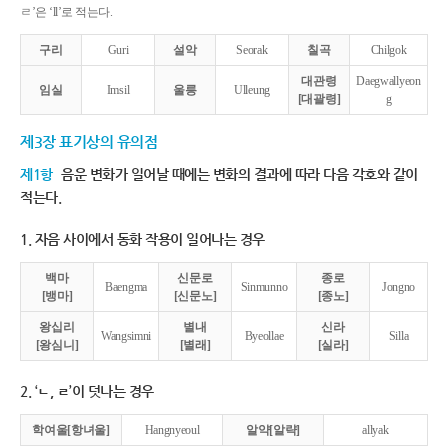
ㄹ’은 ‘ll’로 적는다.
구리
Guri
설악
Seorak
칠곡
Chilgok
대관령
Daegwallyeon
임실
Imsil
울릉
Ulleung
[대괄령]
g
제3장 표기상의 유의점
제1항
음운 변화가 일어날 때에는 변화의 결과에 따라 다음 각호와 같이
적는다.
1. 자음 사이에서 동화 작용이 일어나는 경우
백마
신문로
종로
Baengma
Sinmunno
Jongno
[뱅마]
[신문노]
[종노]
왕십리
별내
신라
Wangsimni
Byeollae
Silla
[왕심니]
[별래]
[실라]
2. ‘ㄴ, ㄹ’이 덧나는 경우
학여울[항녀울]
Hangnyeoul
알약[알략]
allyak