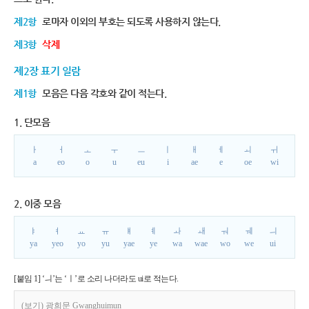
제2항
로마자 이외의 부호는 되도록 사용하지 않는다.
제3항
삭제
제2장 표기 일람
제1항
모음은 다음 각호와 같이 적는다.
1. 단모음
ㅏ
ㅓ
ㅗ
ㅜ
ㅡ
ㅣ
ㅐ
ㅔ
ㅚ
ㅟ
a
eo
o
u
eu
i
ae
e
oe
wi
2. 이중 모음
ㅑ
ㅕ
ㅛ
ㅠ
ㅒ
ㅖ
ㅘ
ㅙ
ㅝ
ㅞ
ㅢ
ya
yeo
yo
yu
yae
ye
wa
wae
wo
we
ui
[붙임 1] ‘ㅢ’는 ‘ㅣ’로 소리 나더라도 ui로 적는다.
(보기) 광희문 Gwanghuimun