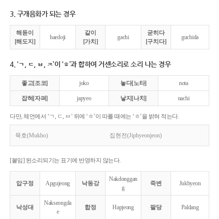
3. 구개음화가 되는 경우
해돋이
같이
굳히다
haedoji
gachi
guchida
[해도지]
[가치]
[구치다]
4. ‘ㄱ, ㄷ, ㅂ, ㅈ’이 ‘ㅎ’과 합하여 거센소리로 소리 나는 경우
좋고[조코]
joko
놓다[노타]
nota
잡혀[자펴]
japyeo
낳지[나치]
nachi
다만, 체언에서 ‘ㄱ, ㄷ, ㅂ’ 뒤에 ‘ㅎ’이 따를 때에는 ‘ㅎ’을 밝혀 적는다.
묵호(Mukho)
집현전(Jiphyeonjeon)
[붙임] 된소리되기는 표기에 반영하지 않는다.
Nakdonggan
압구정
Apgujeong
낙동강
죽변
Jukbyeon
g
Nakseongda
낙성대
합정
Hapjeong
팔당
Paldang
e