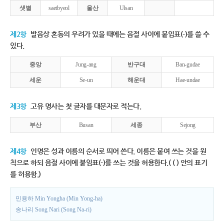
샛별
saetbyeol
울산
Ulsan
제2항
발음상 혼동의 우려가 있을 때에는 음절 사이에 붙임표(-)를 쓸 수
있다.
중앙
Jung-ang
반구대
Ban-gudae
세운
Se-un
해운대
Hae-undae
제3항
고유 명사는 첫 글자를 대문자로 적는다.
부산
Busan
세종
Sejong
제4항
인명은 성과 이름의 순서로 띄어 쓴다. 이름은 붙여 쓰는 것을 원
칙으로 하되 음절 사이에 붙임표(-)를 쓰는 것을 허용한다.( ( ) 안의 표기
를 허용함.)
민용하 Min Yongha (Min Yong-ha)
송나리 Song Nari (Song Na-ri)