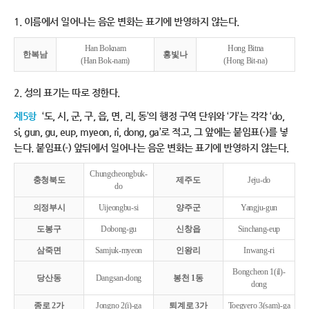
1. 이름에서 일어나는 음운 변화는 표기에 반영하지 않는다.
Han Boknam
Hong Bitna
한복남
홍빛나
(Han Bok-nam)
(Hong Bit-na)
2. 성의 표기는 따로 정한다.
제5항
‘도, 시, 군, 구, 읍, 면, 리, 동’의 행정 구역 단위와 ‘가’는 각각 ‘do,
si, gun, gu, eup, myeon, ri, dong, ga’로 적고, 그 앞에는 붙임표(-)를 넣
는다. 붙임표(-) 앞뒤에서 일어나는 음운 변화는 표기에 반영하지 않는다.
Chungcheongbuk-
충청북도
제주도
Jeju-do
do
의정부시
Uijeongbu-si
양주군
Yangju-gun
도봉구
Dobong-gu
신창읍
Sinchang-eup
삼죽면
Samjuk-myeon
인왕리
Inwang-ri
Bongcheon 1(il)-
당산동
Dangsan-dong
봉천 1동
dong
종로 2가
Jongno 2(i)-ga
퇴계로 3가
Toegyero 3(sam)-ga