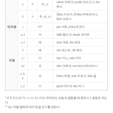
zámek 자메크, pozdní 포즈드니, bez
z
ㅈ
즈, 스
베스
Žižka 지슈카, Žvěřina 주베르지나,
ž
ㅈ
주, 슈, 시
Brož 브로시
반모음
j
이*
jaro 야로, pokoj 포코이
a, á
아
balík 발리크, komár 코마르
e, é
에
dech 데흐, léto 레토
ě
예
sěst 셰스트, věk 베크
i, í
이
kino 키노, míra 미라
모음
o,ó
오
obec 오베츠, nervózni 네르보즈니
u, ú,
우
buben 부벤, úrok 우로크, dům 둠
ů
y, ý
이
jazyk
야지크, líný 리니
* d', ň, š, t', j의 '디, 니, 시, 티, 이'는 뒤따르는 모음과 결합할 때 합쳐서 1 음절로 적는
다.
** x는 개별 용례에 따라 한글 표기를 정한다.