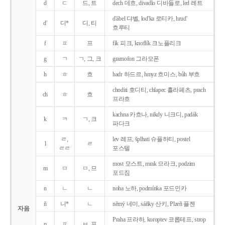
d
ㄷ
드, 트
dech 데흐, divadlo 디바들로, led 레트
d'ábel 댜벨, lod'ka 로티카, hrud'
d'
디*
디, 티
흐루티
f
ㅍ
프
fík 피크, knoflík 크노플리크
g
ㄱ
ㄱ, 그, 크
gramofon 그라모폰
h
ㅎ
흐
hadr 하드르, hmyz 흐미스, bůh 부흐
choditi 호디티, chlapec 흘라페츠, prach
ch
ㅎ
흐
프라흐
kachna 카흐나, nikdy 니크디, padák
k
ㅋ
ㄱ, 크
파다크
ㄹ,
lev 레프, šplhati 슈플하티, postel
l
ㄹ
ㄹㄹ
포스텔
most 모스트, mrak 므라크, podzim
m
ㅁ
ㅁ, 므
포드짐
n
ㄴ
ㄴ
noha 노하, podmínka 포드민카
ň
니*
ㄴ
němý 네미, sáňky 산키, Plzeň 플젠
자음
Praha 프라하, koroptev 코롭테프, strop
p
ㅍ
ㅂ, 프