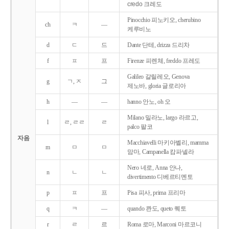
credo 크레도
Pinocchio 피노키오, cherubino
ch
ㅋ
―
케루비노
d
ㄷ
드
Dante 단테, drizza 드리차
f
ㅍ
프
Firenze 피렌체, freddo 프레도
Galileo 갈릴레오, Genova
g
ㄱ, ㅈ
그
제노바, gloria 글로리아
h
―
―
hanno 안노, oh 오
Milano 밀라노, largo 라르고,
l
ㄹ, ㄹㄹ
ㄹ
palco 팔코
자음
Macchiavelli 마키아벨리, mamma
m
ㅁ
ㅁ
맘마, Campanella 캄파넬라
Nero 네로, Anna 안나,
n
ㄴ
ㄴ
divertimento 디베르티멘토
p
ㅍ
프
Pisa 피사, prima 프리마
q
ㅋ
―
quando 콴도, queto 퀘토
r
ㄹ
르
Roma 로마, Marconi 마르코니