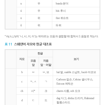
u
우
bunda 분더
ú
우
hús 후시
ü
위
füst 퓌슈트
ű
위
fű 퓌
* ny, s, j, ly의 ‘니, 시, 이, 이’는 뒤따르는 모음과 결합할 때 합쳐서 1 음절로 적는다.
표 11
스웨덴어 자모와 한글 대조표
한글
자모
보기
모음
자음
앞
앞ㆍ어말
b
ㅂ
ㅂ, 브
bal 발, snabbt 스납트, Jacob 야코브
Carlsson 칼손, Celsius 셀시우스,
c
ㅋ, ㅅ
ㄱ
Ericson 에릭손
ch
시*
크
charm 샤름, och 오크
dag 다그, dricka 드리카, Halmstad
d
ㄷ
드
할름스타드