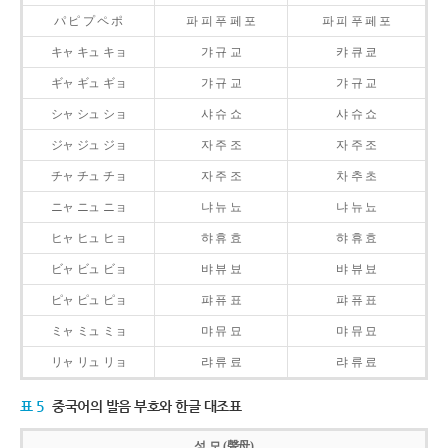
パ ピ プ ペ ポ
파 피 푸 페 포
파 피 푸 페 포
キャ キュ キョ
갸 규 교
캬 큐 쿄
ギャ ギュ ギョ
갸 규 교
갸 규 교
シャ シュ ショ
샤 슈 쇼
샤 슈 쇼
ジャ ジュ ジョ
자 주 조
자 주 조
チャ チュ チョ
자 주 조
차 추 초
ニャ ニュ ニョ
냐 뉴 뇨
냐 뉴 뇨
ヒャ ヒュ ヒョ
햐 휴 효
햐 휴 효
ビャ ビュ ビョ
뱌 뷰 뵤
뱌 뷰 뵤
ピャ ピュ ピョ
퍄 퓨 표
퍄 퓨 표
ミャ ミュ ミョ
먀 뮤 묘
먀 뮤 묘
リャ リュ リョ
랴 류 료
랴 류 료
표 5
중국어의 발음 부호와 한글 대조표
성 모 (聲母)