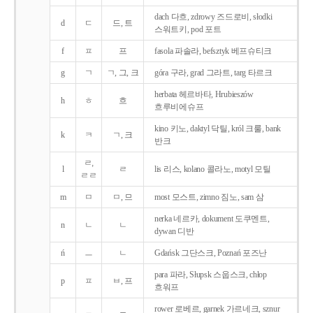
dach 다흐, zdrowy 즈드로비, słodki
d
ㄷ
드, 트
스워트키, pod 포트
f
ㅍ
프
fasola 파솔라, befsztyk 베프슈티크
g
ㄱ
ㄱ, 그, 크
góra 구라, grad 그라트, targ 타르크
herbata 헤르바타, Hrubieszów
h
ㅎ
흐
흐루비에슈프
kino 키노, daktyl 닥틸, król 크룰, bank
k
ㅋ
ㄱ, 크
반크
ㄹ,
l
ㄹ
lis 리스, kolano 콜라노, motyl 모틸
ㄹㄹ
m
ㅁ
ㅁ, 므
most 모스트, zimno 짐노, sam 삼
nerka 네르카, dokument 도쿠멘트,
n
ㄴ
ㄴ
dywan 디반
ń
ㅡ
ㄴ
Gdańsk 그단스크, Poznań 포즈난
para 파라, Słupsk 스웁스크, chłop
p
ㅍ
ㅂ, 프
흐워프
rower 로베르, garnek 가르네크, sznur