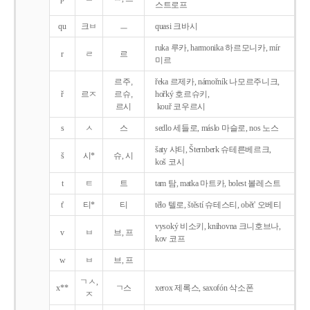
스트로프
qu
크ㅂ
ㅡ
quasi 크바시
ruka 루카, harmonika 하르모니카, mír
r
ㄹ
르
미르
르주,
řeka 르제카, námořník 나모르주니크,
ř
르ㅈ
르슈,
hořký 호르슈키,
르시
kouř 코우르시
s
ㅅ
스
sedlo 세들로, máslo 마슬로, nos 노스
šaty 샤티, Šternberk 슈테른베르크,
š
시*
슈, 시
koš 코시
t
ㅌ
트
tam 탐, matka 마트카, bolest 볼레스트
t'
티*
티
tělo 텔로, štěstí 슈테스티, obět' 오베티
vysoký 비소키, knihovna 크니호브나,
v
ㅂ
브, 프
kov 코프
w
ㅂ
브, 프
ㄱㅅ,
x**
ㄱ스
xerox 제록스, saxofón 삭소폰
ㅈ