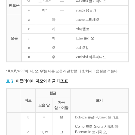
w
오ㆍ우*
―
walkirias 왈키리아스
반모음
y
이*
―
yungla 융글라
a
아
braceo 브라세오
e
에
reloj 렐로
모음
i
이
Lulio 룰리오
o
오
ocal 오칼
u
우
viudedad 비우데다드
* ll, y, ñ, w의 '이, 니, 오, 우'는 다른 모음과 결합할 때 합쳐서 1 음절로 적는다.
표 3
이탈리아어 자모와 한글 대조표
한글
자모
보기
자음
모음 앞
앞ㆍ어말
b
ㅂ
브
Bologna 볼로냐, bravo 브라보
Como 코모, Sicilia 시칠리아,
c
ㅋ, ㅊ
크
Boccaccio 보카치오,