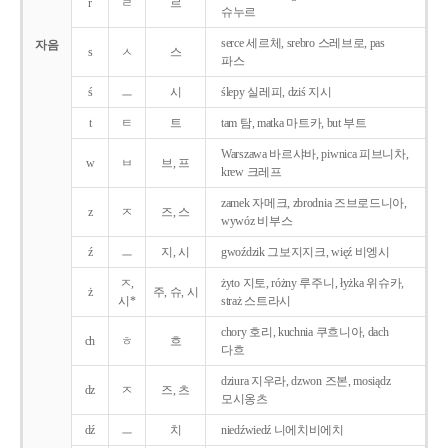
r
ㄹ
르
슈누르
serce 세르체, srebro 스레브로, pas
자음
s
ㅅ
스
파스
ś
ㅡ
시
ślepy 실레피, dziś 지시
t
ㅌ
트
tam 탐, matka 마트카, but 부트
Warszawa 바르샤바, piwnica 피브니차,
w
ㅂ
브, 프
krew 크레프
zamek 자메크, zbrodnia 즈브로드니아,
z
ㅈ
즈, 스
wywóz 비부스
ź
ㅡ
지, 시
gwoździk 그보지지크, więź 비엥시
ㅈ,
żyto 지토, różny 루주니, łyżka 위슈카,
ż
주, 슈, 시
시*
straż 스트라시
chory 호리, kuchnia 쿠흐니아, dach
ch
ㅎ
흐
다흐
dziura 지우라, dzwon 즈본, mosiądz
dz
ㅈ
즈, 츠
모시옹츠
dź
ㅡ
치
niedźwiedź 니에치비에치