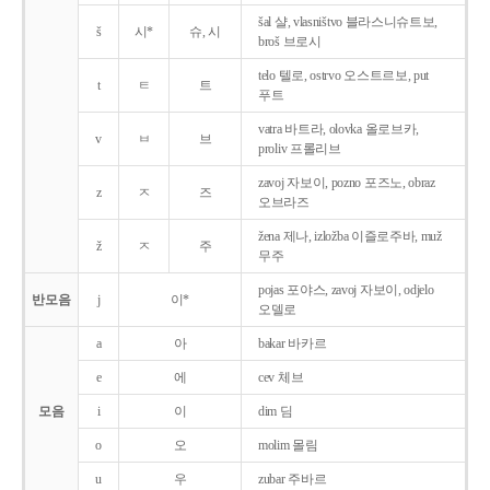
šal 샬, vlasništvo 블라스니슈트보,
š
시*
슈, 시
broš 브로시
telo 텔로, ostrvo 오스트르보, put
t
ㅌ
트
푸트
vatra 바트라, olovka 올로브카,
v
ㅂ
브
proliv 프롤리브
zavoj 자보이, pozno 포즈노, obraz
z
ㅈ
즈
오브라즈
žena 제나, izložba 이즐로주바, muž
ž
ㅈ
주
무주
pojas 포야스, zavoj 자보이, odjelo
반모음
j
이*
오델로
a
아
bakar 바카르
e
에
cev 체브
모음
i
이
dim 딤
o
오
molim 몰림
u
우
zubar 주바르