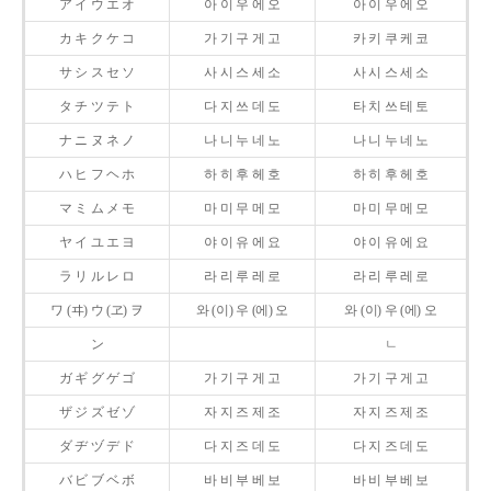
ア イ ウ エ オ
아 이 우 에 오
아 이 우 에 오
カ キ ク ケ コ
가 기 구 게 고
카 키 쿠 케 코
サ シ ス セ ソ
사 시 스 세 소
사 시 스 세 소
タ チ ツ テ ト
다 지 쓰 데 도
타 치 쓰 테 토
ナ ニ ヌ ネ ノ
나 니 누 네 노
나 니 누 네 노
ハ ヒ フ ヘ ホ
하 히 후 헤 호
하 히 후 헤 호
マ ミ ム メ モ
마 미 무 메 모
마 미 무 메 모
ヤ イ ユ エ ヨ
야 이 유 에 요
야 이 유 에 요
ラ リ ル レ ロ
라 리 루 레 로
라 리 루 레 로
ワ (ヰ) ウ (ヱ) ヲ
와 (이) 우 (에) 오
와 (이) 우 (에) 오
ン
ㄴ
ガ ギ グ ゲ ゴ
가 기 구 게 고
가 기 구 게 고
ザ ジ ズ ゼ ゾ
자 지 즈 제 조
자 지 즈 제 조
ダ ヂ ヅ デ ド
다 지 즈 데 도
다 지 즈 데 도
バ ビ ブ ベ ボ
바 비 부 베 보
바 비 부 베 보