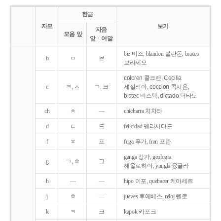
한글
자모
보기
자음
모음 앞
앞ㆍ어말
biz 비스, blandon 블란돈, braceo
b
ㅂ
브
브라세오
colcren 콜크렌, Cecilia
c
ㅋ, ㅅ
ㄱ, 크
세실리아, coccion 콕시온,
bistec 비스텍, dictado 딕타도
ch
ㅊ
―
chicharra 치차라
d
ㄷ
드
felicidad 펠리시다드
f
ㅍ
프
fuga 푸가, fran 프란
ganga 강가, geologia
g
ㄱ, ㅎ
그
헤올로히아, yungla 융글라
h
―
―
hipo 이포, quehacer 케아세르
j
ㅎ
―
jueves 후에베스, reloj 렐로
k
ㅋ
크
kapok 카포크