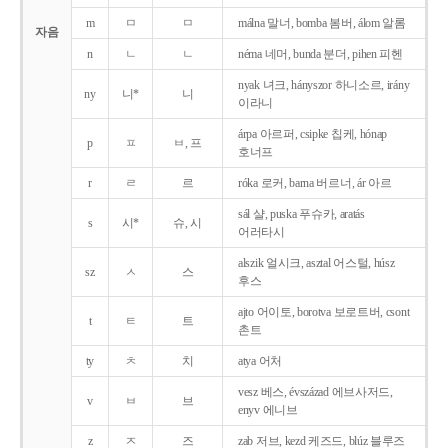
m
ㅁ
ㅁ
málna 말너, bomba 봄버, álom 알롬
자음
n
ㄴ
ㄴ
néma 네머, bunda 분더, pihen 피헨
nyak 녀크, hányszor 하니소르, irány
ny
니*
니
이라니
árpa 아르퍼, csipke 칩케, hónap
p
ㅍ
ㅂ, 프
호너프
r
ㄹ
르
róka 로커, barna 버르너, ár 아르
sál 샬, puska 푸슈카, aratás
s
시*
슈, 시
어러타시
alszik 얼시크, asztal 어스털, húsz
sz
ㅅ
스
후스
ajto 어이토, borotva 보로트버, csont
t
ㅌ
트
촌트
ty
ㅊ
치
atya 어처
vesz 베스, évszázad 에브사저드,
v
ㅂ
브
enyv 에니브
z
ㅈ
즈
zab 저브, kezd 케즈드, blúz 블루즈