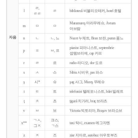
ㄹ,
l
ㄹ
bibliotecǎ 비블리오테커, hotel 호텔
ㄹㄹ
Maramureş 마라무레슈, Avram
m
ㅁ
ㅁ
아브람
자음
n
ㄴ
ㄴ, 느
Nucet 누체트, Bran 브란, pumn 품느
pianist 피아니스트, septembrie
p
ㅍ
ㅂ, 프
셉템브리에, cap 카프
r
ㄹ
르
radio 라디오, dor 도르
s
ㅅ
스
Sibiu 시비우, pas 파스
ş
시*
슈
şag 샤그, Mureş 무레슈
t
ㅌ
트
telefonist 텔레포니스트, bilet 빌레트
ţ
ㅊ
츠
ţigarǎ 치가러, braţ 브라츠
v
ㅂ
브
Victoria 빅토리아, Braşov 브라쇼브
ㄱㅅ,
크스,
x**
taxi 탁시, examen 에그자멘
그ㅈ
ㄱ스
z
ㅈ
즈
ziar 지아르, autobuz 아우토부즈