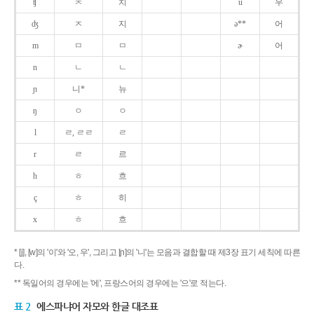
ʧ
ㅊ
치
u
우
ʤ
ㅈ
지
ə**
어
m
ㅁ
ㅁ
ɚ
어
n
ㄴ
ㄴ
ɲ
니*
뉴
ŋ
ㅇ
ㅇ
l
ㄹ, ㄹㄹ
ㄹ
r
ㄹ
르
h
ㅎ
흐
ç
ㅎ
히
x
ㅎ
흐
* [j], [w]의 '이'와 '오, 우', 그리고 [ɲ]의 '니'는 모음과 결합할 때 제3장 표기 세칙에 따른
다.
** 독일어의 경우에는 '에', 프랑스어의 경우에는 '으'로 적는다.
표 2
에스파냐어 자모와 한글 대조표