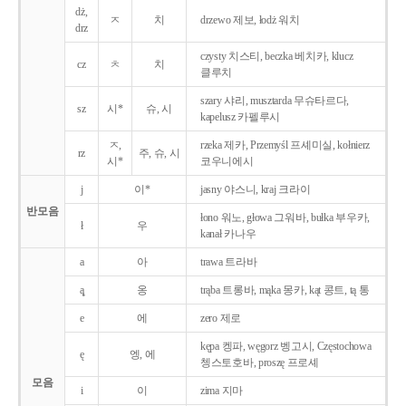
dż,
ㅈ
치
drzewo 제보, łodż 워치
drz
czysty 치스티, beczka 베치카, klucz
cz
ㅊ
치
클루치
szary 샤리, musztarda 무슈타르다,
sz
시*
슈, 시
kapelusz 카펠루시
ㅈ,
rzeka 제카, Przemyśl 프셰미실, kołnierz
rz
주, 슈, 시
시*
코우니에시
j
이*
jasny 야스니, kraj 크라이
반모음
łono 워노, głowa 그워바, bułka 부우카,
ł
우
kanał 카나우
a
아
trawa 트라바
ą̨
옹
trąba 트롱바, mąka 몽카, kąt 콩트, tą 통
e
에
zero 제로
kępa 켕파, węgorz 벵고시, Częstochowa
ę
엥, 에
쳉스토호바, proszę 프로셰
모음
i
이
zima 지마