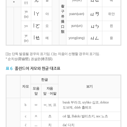
얼
yue
(ue)
웨
*
(r)
촬
ya
구
야
yuan
(uan)
위안
(ia)
류
撮
yo
요
yun
(un)
윈
口
類
ye
예
yong
(iong)
융
(ie)
[ ]는 단독 발음될 경우의 표기임. ( )는 자음이 선행할 경우의 표기임.
* 순치성(脣齒聲), 권설운(捲舌韻).
표 6
폴란드어 자모와 한글 대조표
한글
자모
보기
모음
자음
앞
앞ㆍ어말
burak 부라크, szybko 십코, dobrze
b
ㅂ
ㅂ, 브, 프
도브제, chleb 흘레프
c
ㅊ
츠
cel 첼, Balicki 발리츠키, noc 노츠
ć
ㅡ
치
dać 다치