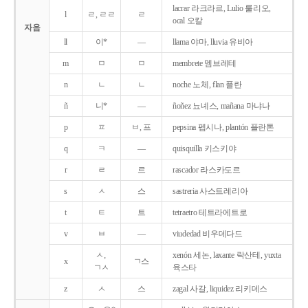
lacrar 라크라르, Lulio 룰리오,
l
ㄹ, ㄹㄹ
ㄹ
ocal 오칼
자음
ll
이*
―
llama 야마, lluvia 유비아
m
ㅁ
ㅁ
membrete 멤브레테
n
ㄴ
ㄴ
noche 노체, flan 플란
ñ
니*
―
ñoñez 뇨녜스, mañana 마냐나
p
ㅍ
ㅂ, 프
pepsina 펩시나, plantón 플란톤
q
ㅋ
―
quisquilla 키스키야
r
ㄹ
르
rascador 라스카도르
s
ㅅ
스
sastreria 사스트레리아
t
ㅌ
트
tetraetro 테트라에트로
v
ㅂ
―
viudedad 비우데다드
ㅅ,
xenón 세논, laxante 락산테, yuxta
x
ㄱ스
ㄱㅅ
육스타
z
ㅅ
스
zagal 사갈, liquidez 리키데스