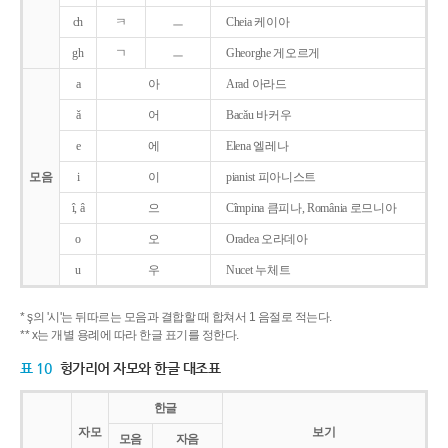
ch
ㅋ
ㅡ
Cheia 케이아
gh
ㄱ
ㅡ
Gheorghe 게오르게
a
아
Arad 아라드
ǎ
어
Bacǎu 바커우
e
에
Elena 엘레나
모음
i
이
pianist 피아니스트
î, â
으
Cîmpina 큼피나, România 로므니아
o
오
Oradea 오라데아
u
우
Nucet 누체트
* ş의 '시'는 뒤따르는 모음과 결합할 때 합쳐서 1 음절로 적는다.
** x는 개별 용례에 따라 한글 표기를 정한다.
표 10
헝가리어 자모와 한글 대조표
한글
자모
보기
모음
자음