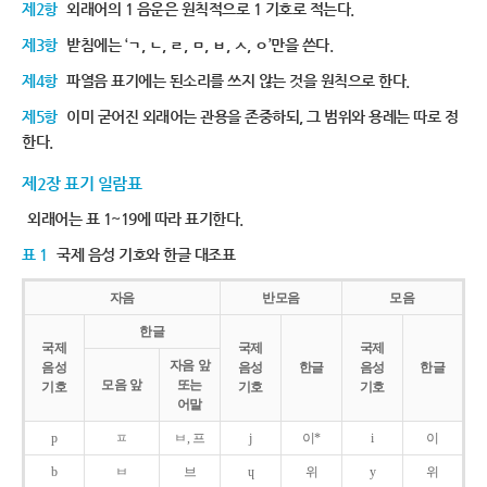
제2항
외래어의 1 음운은 원칙적으로 1 기호로 적는다.
제3항
받침에는 ‘ㄱ, ㄴ, ㄹ, ㅁ, ㅂ, ㅅ, ㅇ’만을 쓴다.
제4항
파열음 표기에는 된소리를 쓰지 않는 것을 원칙으로 한다.
제5항
이미 굳어진 외래어는 관용을 존중하되, 그 범위와 용례는 따로 정
한다.
제2장 표기 일람표
외래어는 표 1~19에 따라 표기한다.
표 1
국제 음성 기호와 한글 대조표
자음
반모음
모음
한글
국제
국제
국제
자음 앞
음성
음성
한글
음성
한글
모음 앞
또는
기호
기호
기호
어말
p
ㅍ
ㅂ, 프
j
이*
i
이
b
ㅂ
브
ɥ
위
y
위