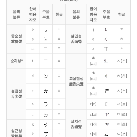
한어
한어
음의
주음
음의
주음
병음
한글
병음
한글
분류
부호
분류
부호
자모
자모
b
ㅂ
j
ㅈ
중순성
설면성
p
ㅍ
q
ㅊ
重脣聲
舌面聲
m
ㅁ
x
ㅅ
zh
순치성*
f
ㅍ
ㅈ [즈]
[zhi]
ch
d
ㄷ
ㅊ [츠]
교설첨성
[chi]
翹舌尖聲
sh
t
ㅌ
ㅅ [스]
설첨성
[shi]
舌尖聲
ㄖ
n
ㄴ
r [ri]
ㄹ [르]
l
ㄹ
z [zi]
ㅉ [쯔]
설치성
g
ㄱ
c [ci]
ㅊ [츠]
舌齒聲
설근성
k
ㅋ
s [si]
ㅆ [쓰]
舌根聲