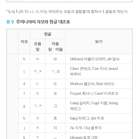
* lj, nj, š, j의 '리, 니, 시, 이'는 뒤따르는 모음과 결합할 때 합쳐서 1 음절로 적는다.
표 9
루마니아어 자모와 한글 대조표
한글
자모
보기
모음
자음
앞
앞ㆍ어말
b
ㅂ
브
bibliotecǎ 비블리오테커, alb 알브
Cîntec 큰테크, Cine 치네, facturǎ
c
ㅋ, ㅊ
ㄱ, 크
팍투러
d
ㄷ
드
Moldova 몰도바, Brad 브라드
f
ㅍ
프
Focşani 폭샤니, Cartof 카르토프
Galaţi 갈라치, Gigel 지젤, hering
g
ㄱ, ㅈ
그
헤린그
h
ㅎ
흐
haţeg 하체그, duh 두흐
j
ㅈ
지
Jiu 지우, Cluj 클루지
k
ㅋ
ㅡ
kilogram 킬로그람