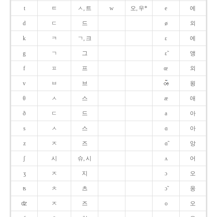
t
ㅌ
ㅅ, 트
w
오, 우*
e
에
d
ㄷ
드
ø
외
k
ㅋ
ㄱ, 크
ɛ
에
g
ㄱ
그
ɛ̃
앵
f
ㅍ
프
œ
외
v
ㅂ
브
욍
θ
ㅅ
스
æ
애
ð
ㄷ
드
a
아
s
ㅅ
스
ɑ
아
z
ㅈ
즈
ɑ̃
앙
ʃ
시
슈, 시
ʌ
어
ʒ
ㅈ
지
ɔ
오
ʦ
ㅊ
츠
ɔ̃
옹
ʣ
ㅈ
즈
o
오