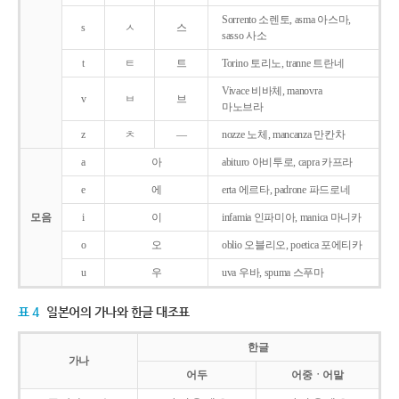
Sorrento 소렌토, asma 아스마,
s
ㅅ
스
sasso 사소
t
ㅌ
트
Torino 토리노, tranne 트란네
Vivace 비바체, manovra
v
ㅂ
브
마노브라
z
ㅊ
―
nozze 노체, mancanza 만칸차
a
아
abituro 아비투로, capra 카프라
e
에
erta 에르타, padrone 파드로네
모음
i
이
infamia 인파미아, manica 마니카
o
오
oblio 오블리오, poetica 포에티카
u
우
uva 우바, spuma 스푸마
표 4
일본어의 가나와 한글 대조표
한글
가나
어두
어중ㆍ어말