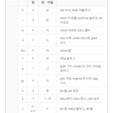
앞
앞ㆍ어말
b
ㅂ
브
bab 버브, ablak 어블러크
citrom 치트롬, nyolcvan 뇰츠번, arc
c
ㅊ
츠
어르츠
cs
ㅊ
치
csavar 처버르, kulcs 쿨치
daru 더루, medve 메드베, gond
d
ㄷ
드
곤드
dzs
ㅈ
지
dzsem 젬
f
ㅍ
프
elfog 엘포그
gumi 구미, nyugta 뉴그터, csomag
g
ㄱ
그
초머그
gyár 자르, hagyma 허지머, nagy
gy
ㅈ
지
너지
h
ㅎ
흐
hal 헐, juh 유흐
k
ㅋ
ㄱ, 크
béka 베커, keksz 켁스, szék 세크
ㄹ,
l
ㄹ
len 렌, meleg 멜레그, dél 델
ㄹㄹ