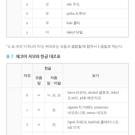
o
오
udo 우도
ó
우
próba 프루바
u
우
kula 쿨라
y
이
daktyl 닥틸
* ż, sz, rz의 '시'와 j의 '이'는 뒤따르는 모음과 결합할 때 합쳐서 1 음절로 적는다.
표 7
체코어 자모와 한글 대조표
한글
자모
보기
모음
자음
앞
앞ㆍ어말
barva 바르바, obchod 옵호트, dobrý
b
ㅂ
ㅂ, 브, 프
도브리, jeřab 예르자프
cigareta 치가레타, nemocnice
c
ㅊ
츠
네모츠니체, nemoc 네모츠
čapek 차페크, kulečnik 쿨레치니크,
č
ㅊ
치
míč 미치