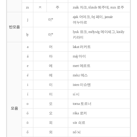
zs
ㅈ
주
zsák 자크, tőzsde 퇴주데, rozs 로주
ajak 어여크, fej 페이, január
j
이*
여누아르
반모음
lyuk 유크, mélység 메이셰그, király
ly
이*
키라이
a
어
lakat 러커트
á
아
máj 마이
e
에
mert 메르트
é
에
mész 메스
i
이
isten 이슈텐
í
이
sí 시
o
오
torna 토르너
모음
ó
오
róka 로커
ö
외
sör 쇠르
ő
외
nő 뇌