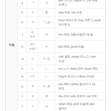
gost 고스트, dugme 두그메, krug
g
ㄱ
그
크루그
h
ㅎ
흐
hitan 히탄, šah 샤흐
korist 코리스트, krug 크루그, jastuk
k
ㅋ
ㄱ, 크
야스투크
ㄹ,
l
ㄹ
levo 레보, balkon 발콘, šal 샬
ㄹㄹ
리*,
자음
lj
ㄹ
ljeto 레토, pasulj 파술
ㄹ리*
malo 말로, mnogo 므노고, osam
m
ㅁ
ㅁ, 므
오삼
n
ㄴ
ㄴ
nos 노스, banka 반카, loman 로만
nj
니*
ㄴ
Njegoš 녜고시, svibanj 스비반
peta 페타, opština 옵슈티나, lep
p
ㅍ
ㅂ, 프
레프
r
ㄹ
르
riba 리바, torba 토르바, mir 미르
sedam 세담, posle 포슬레, glas
s
ㅅ
스
글라스