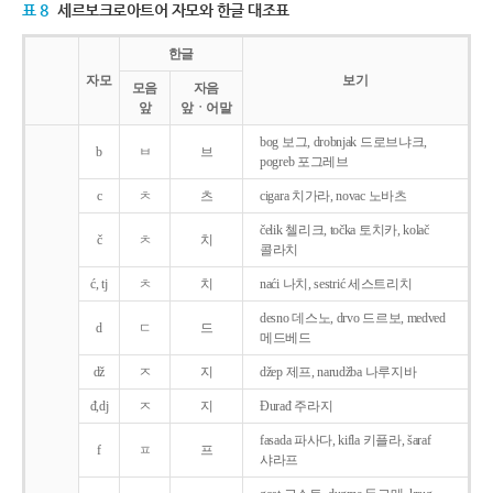
표 8
세르보크로아트어 자모와 한글 대조표
한글
자모
보기
모음
자음
앞
앞ㆍ어말
bog 보그, drobnjak 드로브냐크,
b
ㅂ
브
pogreb 포그레브
c
ㅊ
츠
cigara 치가라, novac 노바츠
čelik 첼리크, točka 토치카, kolač
č
ㅊ
치
콜라치
ć, tj
ㅊ
치
naći 나치, sestrić 세스트리치
desno 데스노, drvo 드르보, medved
d
ㄷ
드
메드베드
dž
ㅈ
지
džep 제프, narudžba 나루지바
đ,dj
ㅈ
지
Ðurađ 주라지
fasada 파사다, kifla 키플라, šaraf
f
ㅍ
프
샤라프