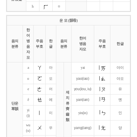
h
ㅎ
운 모 (韻母)
한
어
한어
음의
병
주음
한
음의
주음
병음
한글
분류
음
부호
글
분류
부호
자모
자
모
a
아
yai
야이
o
오
yao
(iao)
야오
e
어
you
(iou,
iu)
유
제
치
ê
에
yan
(ian)
옌
단운
류
單韻
齊
yi
이
yin(in)
인
齒
(i)
類
wu
우
yang
(iang)
양
(u)