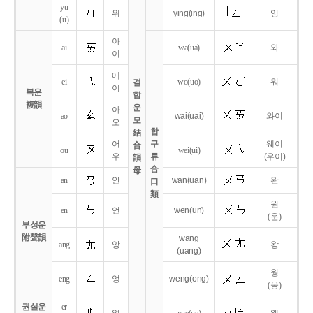
yu
위
ying
(ing)
잉
(u)
아
ai
wa
(ua)
와
이
에
ei
wo
(uo)
워
결
이
복운
합
複韻
운
아
ao
wai
(uai)
와이
모
오
합
結
어
구
웨이
合
ou
wei
(ui)
우
류
(우이)
韻
合
母
an
안
wan
(uan)
완
口
類
원
en
언
wen
(un)
(운)
부성운
附聲韻
wang
ang
앙
왕
(uang)
웡
eng
엉
weng
(ong)
(웅)
권설운
er