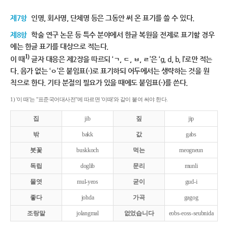
제7항
인명, 회사명, 단체명 등은 그동안 써 온 표기를 쓸 수 있다.
제8항
학술 연구 논문 등 특수 분야에서 한글 복원을 전제로 표기할 경우
에는 한글 표기를 대상으로 적는다.
1)
이 때
글자 대응은 제2장을 따르되 ‘ㄱ, ㄷ, ㅂ, ㄹ’은 ‘g, d, b, l’로만 적는
다. 음가 없는 ‘ㅇ’은 붙임표(-)로 표기하되 어두에서는 생략하는 것을 원
칙으로 한다. 기타 분절의 필요가 있을 때에도 붙임표(-)를 쓴다.
1) '이 때'는 "표준국어대사전"에 따르면 '이때'와 같이 붙여 써야 한다.
집
jib
짚
jip
밖
bakk
값
gabs
붓꽃
buskkoch
먹는
meogneun
독립
doglib
문리
munli
물엿
mul-yeos
굳이
gud-i
좋다
johda
가곡
gagog
조랑말
jolangmal
없었습니다
eobs-eoss-seubnida