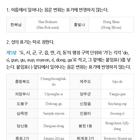
1. 이름에서 일어나는 음운 변화는 표기에 반영하지 않는다.
Han Boknam
Hong Bitna
한복남
홍빛나
(Han Bok-nam)
(Hong Bit-na)
2. 성의 표기는 따로 정한다.
제5항
‘도, 시, 군, 구, 읍, 면, 리, 동’의 행정 구역 단위와 ‘가’는 각각 ‘do,
si, gun, gu, eup, myeon, ri, dong, ga’로 적고, 그 앞에는 붙임표(-)를 넣
는다. 붙임표(-) 앞뒤에서 일어나는 음운 변화는 표기에 반영하지 않는다.
Chungcheongbuk-
충청북도
제주도
Jeju-do
do
의정부시
Uijeongbu-si
양주군
Yangju-gun
도봉구
Dobong-gu
신창읍
Sinchang-eup
삼죽면
Samjuk-myeon
인왕리
Inwang-ri
Bongcheon 1(il)-
당산동
Dangsan-dong
봉천 1동
dong
종로 2가
Jongno 2(i)-ga
퇴계로 3가
Toegyero 3(sam)-ga