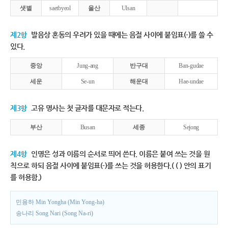
샛별
saetbyeol
울산
Ulsan
제2항
발음상 혼동의 우려가 있을 때에는 음절 사이에 붙임표(-)를 쓸 수
있다.
중앙
Jung-ang
반구대
Ban-gudae
세운
Se-un
해운대
Hae-undae
제3항
고유 명사는 첫 글자를 대문자로 적는다.
부산
Busan
세종
Sejong
제4항
인명은 성과 이름의 순서로 띄어 쓴다. 이름은 붙여 쓰는 것을 원
칙으로 하되 음절 사이에 붙임표(-)를 쓰는 것을 허용한다.( ( ) 안의 표기
를 허용함.)
민용하 Min Yongha (Min Yong-ha)
송나리 Song Nari (Song Na-ri)