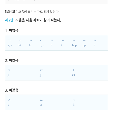
[붙임 2] 장모음의 표기는 따로 하지 않는다.
제2항
자음은 다음 각호와 같이 적는다.
1. 파열음
ㄱ
ㄲ
ㅋ
ㄷ
ㄸ
ㅌ
ㅂ
ㅃ
ㅍ
g, k
kk
k
d, t
tt
t
b, p
pp
p
2. 파찰음
ㅈ
ㅉ
ㅊ
j
jj
ch
3. 마찰음
ㅅ
ㅆ
ㅎ
s
ss
h