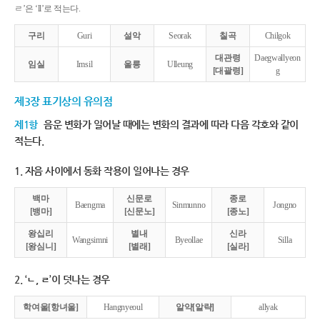
ㄹ’은 ‘ll’로 적는다.
구리
Guri
설악
Seorak
칠곡
Chilgok
대관령
Daegwallyeon
임실
Imsil
울릉
Ulleung
[대괄령]
g
제3장 표기상의 유의점
제1항
음운 변화가 일어날 때에는 변화의 결과에 따라 다음 각호와 같이
적는다.
1. 자음 사이에서 동화 작용이 일어나는 경우
백마
신문로
종로
Baengma
Sinmunno
Jongno
[뱅마]
[신문노]
[종노]
왕십리
별내
신라
Wangsimni
Byeollae
Silla
[왕심니]
[별래]
[실라]
2. ‘ㄴ, ㄹ’이 덧나는 경우
학여울[항녀울]
Hangnyeoul
알약[알략]
allyak