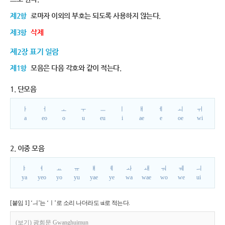
제2항
로마자 이외의 부호는 되도록 사용하지 않는다.
제3항
삭제
제2장 표기 일람
제1항
모음은 다음 각호와 같이 적는다.
1. 단모음
ㅏ
ㅓ
ㅗ
ㅜ
ㅡ
ㅣ
ㅐ
ㅔ
ㅚ
ㅟ
a
eo
o
u
eu
i
ae
e
oe
wi
2. 이중 모음
ㅑ
ㅕ
ㅛ
ㅠ
ㅒ
ㅖ
ㅘ
ㅙ
ㅝ
ㅞ
ㅢ
ya
yeo
yo
yu
yae
ye
wa
wae
wo
we
ui
[붙임 1] ‘ㅢ’는 ‘ㅣ’로 소리 나더라도 ui로 적는다.
(보기) 광희문 Gwanghuimun