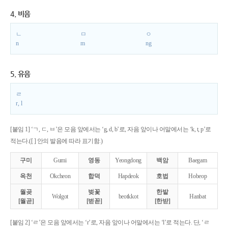
4. 비음
ㄴ
ㅁ
ㅇ
n
m
ng
5. 유음
ㄹ
r, l
[붙임 1] ‘ㄱ, ㄷ, ㅂ’은 모음 앞에서는 ‘g, d, b’로, 자음 앞이나 어말에서는 ‘k, t, p’로
적는다.([ ] 안의 발음에 따라 표기함.)
구미
Gumi
영동
Yeongdong
백암
Baegam
옥천
Okcheon
합덕
Hapdeok
호법
Hobeop
월곶
벚꽃
한밭
Wolgot
beotkkot
Hanbat
[월곧]
[벋꼳]
[한받]
[붙임 2] ‘ㄹ’은 모음 앞에서는 ‘r’로, 자음 앞이나 어말에서는 ‘l’로 적는다. 단, ‘ㄹ