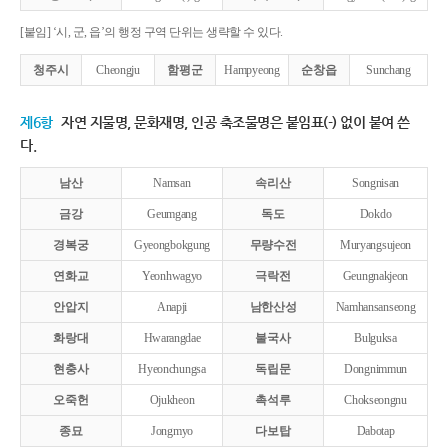
[붙임] ‘시, 군, 읍’의 행정 구역 단위는 생략할 수 있다.
청주시
Cheongju
함평군
Hampyeong
순창읍
Sunchang
제6항
자연 지물명, 문화재명, 인공 축조물명은 붙임표(-) 없이 붙여 쓴
다.
남산
Namsan
속리산
Songnisan
금강
Geumgang
독도
Dokdo
경복궁
Gyeongbokgung
무량수전
Muryangsujeon
연화교
Yeonhwagyo
극락전
Geungnakjeon
안압지
Anapji
남한산성
Namhansanseong
화랑대
Hwarangdae
불국사
Bulguksa
현충사
Hyeonchungsa
독립문
Dongnimmun
오죽헌
Ojukheon
촉석루
Chokseongnu
종묘
Jongmyo
다보탑
Dabotap