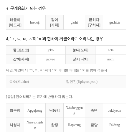
3. 구개음화가 되는 경우
해돋이
같이
굳히다
haedoji
gachi
guchida
[해도지]
[가치]
[구치다]
4. ‘ㄱ, ㄷ, ㅂ, ㅈ’이 ‘ㅎ’과 합하여 거센소리로 소리 나는 경우
좋고[조코]
joko
놓다[노타]
nota
잡혀[자펴]
japyeo
낳지[나치]
nachi
다만, 체언에서 ‘ㄱ, ㄷ, ㅂ’ 뒤에 ‘ㅎ’이 따를 때에는 ‘ㅎ’을 밝혀 적는다.
묵호(Mukho)
집현전(Jiphyeonjeon)
[붙임] 된소리되기는 표기에 반영하지 않는다.
Nakdonggan
압구정
Apgujeong
낙동강
죽변
Jukbyeon
g
Nakseongda
낙성대
합정
Hapjeong
팔당
Paldang
e