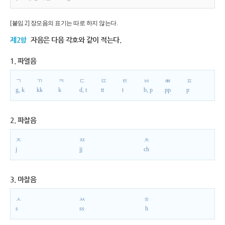
[붙임 2] 장모음의 표기는 따로 하지 않는다.
제2항
자음은 다음 각호와 같이 적는다.
1. 파열음
ㄱ
ㄲ
ㅋ
ㄷ
ㄸ
ㅌ
ㅂ
ㅃ
ㅍ
g, k
kk
k
d, t
tt
t
b, p
pp
p
2. 파찰음
ㅈ
ㅉ
ㅊ
j
jj
ch
3. 마찰음
ㅅ
ㅆ
ㅎ
s
ss
h