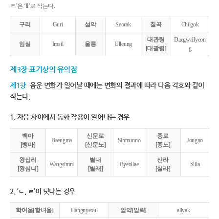
ㄹ’은 ‘ll’로 적는다.
구리
Guri
설악
Seorak
칠곡
Chilgok
대관령
Daegwallyeon
임실
Imsil
울릉
Ulleung
[대괄령]
g
제3장 표기상의 유의점
제1항
음운 변화가 일어날 때에는 변화의 결과에 따라 다음 각호와 같이
적는다.
1. 자음 사이에서 동화 작용이 일어나는 경우
백마
신문로
종로
Baengma
Sinmunno
Jongno
[뱅마]
[신문노]
[종노]
왕십리
별내
신라
Wangsimni
Byeollae
Silla
[왕심니]
[별래]
[실라]
2. ‘ㄴ, ㄹ’이 덧나는 경우
학여울[항녀울]
Hangnyeoul
알약[알략]
allyak