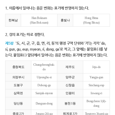
1. 이름에서 일어나는 음운 변화는 표기에 반영하지 않는다.
Han Boknam
Hong Bitna
한복남
홍빛나
(Han Bok-nam)
(Hong Bit-na)
2. 성의 표기는 따로 정한다.
제5항
‘도, 시, 군, 구, 읍, 면, 리, 동’의 행정 구역 단위와 ‘가’는 각각 ‘do,
si, gun, gu, eup, myeon, ri, dong, ga’로 적고, 그 앞에는 붙임표(-)를 넣
는다. 붙임표(-) 앞뒤에서 일어나는 음운 변화는 표기에 반영하지 않는다.
Chungcheongbuk-
충청북도
제주도
Jeju-do
do
의정부시
Uijeongbu-si
양주군
Yangju-gun
도봉구
Dobong-gu
신창읍
Sinchang-eup
삼죽면
Samjuk-myeon
인왕리
Inwang-ri
Bongcheon 1(il)-
당산동
Dangsan-dong
봉천 1동
dong
종로 2가
Jongno 2(i)-ga
퇴계로 3가
Toegyero 3(sam)-ga