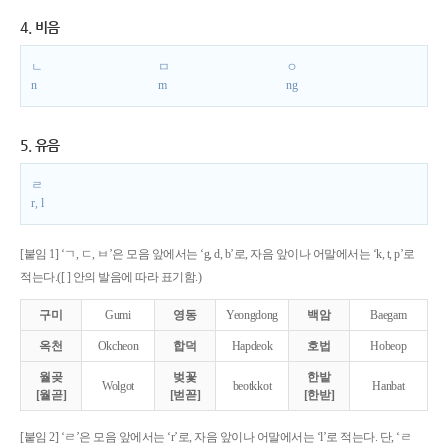
4. 비음
ㄴ
ㅁ
ㅇ
n
m
ng
5. 유음
ㄹ
r, l
[붙임 1] ‘ㄱ, ㄷ, ㅂ’은 모음 앞에서는 ‘g, d, b’로, 자음 앞이나 어말에서는 ‘k, t, p’로
적는다.([ ] 안의 발음에 따라 표기함.)
구미
Gumi
영동
Yeongdong
백암
Baegam
옥천
Okcheon
합덕
Hapdeok
호법
Hobeop
월곶
벚꽃
한밭
Wolgot
beotkkot
Hanbat
[월곧]
[벋꼳]
[한받]
[붙임 2] ‘ㄹ’은 모음 앞에서는 ‘r’로, 자음 앞이나 어말에서는 ‘l’로 적는다. 단, ‘ㄹ