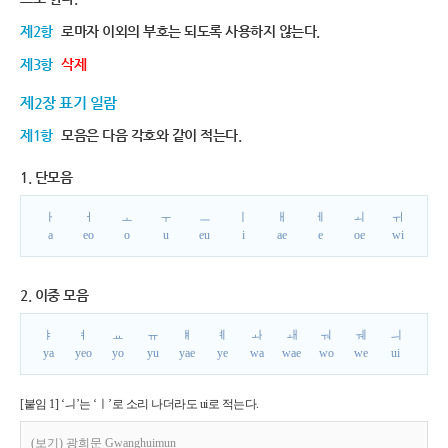
제2항
로마자 이외의 부호는 되도록 사용하지 않는다.
제3항
삭제
제2장 표기 일람
제1항
모음은 다음 각호와 같이 적는다.
1. 단모음
ㅏ
ㅓ
ㅗ
ㅜ
ㅡ
ㅣ
ㅐ
ㅔ
ㅚ
ㅟ
a
eo
o
u
eu
i
ae
e
oe
wi
2. 이중 모음
ㅑ
ㅕ
ㅛ
ㅠ
ㅒ
ㅖ
ㅘ
ㅙ
ㅝ
ㅞ
ㅢ
ya
yeo
yo
yu
yae
ye
wa
wae
wo
we
ui
[붙임 1] ‘ㅢ’는 ‘ㅣ’로 소리 나더라도 ui로 적는다.
(보기) 광희문 Gwanghuimun