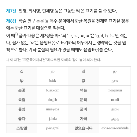
제7항
인명, 회사명, 단체명 등은 그동안 써 온 표기를 쓸 수 있다.
제8항
학술 연구 논문 등 특수 분야에서 한글 복원을 전제로 표기할 경우
에는 한글 표기를 대상으로 적는다.
1)
이 때
글자 대응은 제2장을 따르되 ‘ㄱ, ㄷ, ㅂ, ㄹ’은 ‘g, d, b, l’로만 적는
다. 음가 없는 ‘ㅇ’은 붙임표(-)로 표기하되 어두에서는 생략하는 것을 원
칙으로 한다. 기타 분절의 필요가 있을 때에도 붙임표(-)를 쓴다.
1) '이 때'는 "표준국어대사전"에 따르면 '이때'와 같이 붙여 써야 한다.
집
jib
짚
jip
밖
bakk
값
gabs
붓꽃
buskkoch
먹는
meogneun
독립
doglib
문리
munli
물엿
mul-yeos
굳이
gud-i
좋다
johda
가곡
gagog
조랑말
jolangmal
없었습니다
eobs-eoss-seubnida