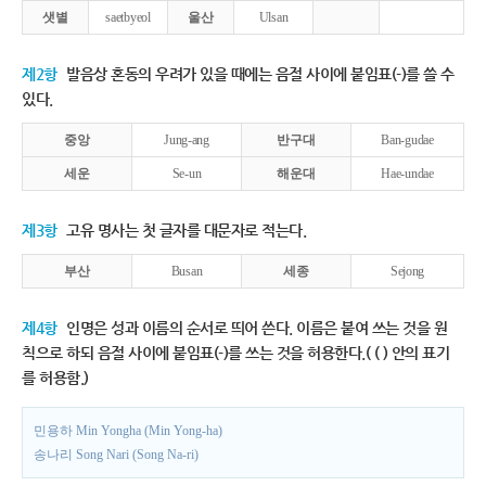
샛별
saetbyeol
울산
Ulsan
제2항
발음상 혼동의 우려가 있을 때에는 음절 사이에 붙임표(-)를 쓸 수
있다.
중앙
Jung-ang
반구대
Ban-gudae
세운
Se-un
해운대
Hae-undae
제3항
고유 명사는 첫 글자를 대문자로 적는다.
부산
Busan
세종
Sejong
제4항
인명은 성과 이름의 순서로 띄어 쓴다. 이름은 붙여 쓰는 것을 원
칙으로 하되 음절 사이에 붙임표(-)를 쓰는 것을 허용한다.( ( ) 안의 표기
를 허용함.)
민용하 Min Yongha (Min Yong-ha)
송나리 Song Nari (Song Na-ri)