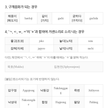
3. 구개음화가 되는 경우
해돋이
같이
굳히다
haedoji
gachi
guchida
[해도지]
[가치]
[구치다]
4. ‘ㄱ, ㄷ, ㅂ, ㅈ’이 ‘ㅎ’과 합하여 거센소리로 소리 나는 경우
좋고[조코]
joko
놓다[노타]
nota
잡혀[자펴]
japyeo
낳지[나치]
nachi
다만, 체언에서 ‘ㄱ, ㄷ, ㅂ’ 뒤에 ‘ㅎ’이 따를 때에는 ‘ㅎ’을 밝혀 적는다.
묵호(Mukho)
집현전(Jiphyeonjeon)
[붙임] 된소리되기는 표기에 반영하지 않는다.
Nakdonggan
압구정
Apgujeong
낙동강
죽변
Jukbyeon
g
Nakseongda
낙성대
합정
Hapjeong
팔당
Paldang
e