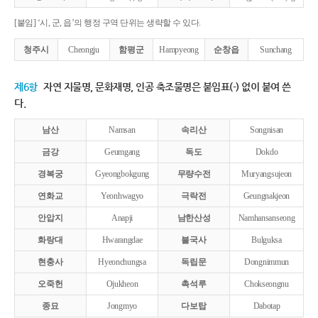
[붙임] ‘시, 군, 읍’의 행정 구역 단위는 생략할 수 있다.
청주시
Cheongju
함평군
Hampyeong
순창읍
Sunchang
제6항
자연 지물명, 문화재명, 인공 축조물명은 붙임표(-) 없이 붙여 쓴
다.
남산
Namsan
속리산
Songnisan
금강
Geumgang
독도
Dokdo
경복궁
Gyeongbokgung
무량수전
Muryangsujeon
연화교
Yeonhwagyo
극락전
Geungnakjeon
안압지
Anapji
남한산성
Namhansanseong
화랑대
Hwarangdae
불국사
Bulguksa
현충사
Hyeonchungsa
독립문
Dongnimmun
오죽헌
Ojukheon
촉석루
Chokseongnu
종묘
Jongmyo
다보탑
Dabotap