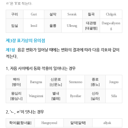
ㄹ’은 ‘ll’로 적는다.
구리
Guri
설악
Seorak
칠곡
Chilgok
대관령
Daegwallyeon
임실
Imsil
울릉
Ulleung
[대괄령]
g
제3장 표기상의 유의점
제1항
음운 변화가 일어날 때에는 변화의 결과에 따라 다음 각호와 같이
적는다.
1. 자음 사이에서 동화 작용이 일어나는 경우
백마
신문로
종로
Baengma
Sinmunno
Jongno
[뱅마]
[신문노]
[종노]
왕십리
별내
신라
Wangsimni
Byeollae
Silla
[왕심니]
[별래]
[실라]
2. ‘ㄴ, ㄹ’이 덧나는 경우
학여울[항녀울]
Hangnyeoul
알약[알략]
allyak