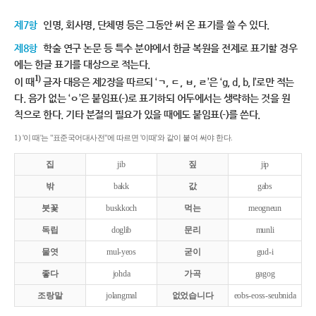
제7항
인명, 회사명, 단체명 등은 그동안 써 온 표기를 쓸 수 있다.
제8항
학술 연구 논문 등 특수 분야에서 한글 복원을 전제로 표기할 경우
에는 한글 표기를 대상으로 적는다.
1)
이 때
글자 대응은 제2장을 따르되 ‘ㄱ, ㄷ, ㅂ, ㄹ’은 ‘g, d, b, l’로만 적는
다. 음가 없는 ‘ㅇ’은 붙임표(-)로 표기하되 어두에서는 생략하는 것을 원
칙으로 한다. 기타 분절의 필요가 있을 때에도 붙임표(-)를 쓴다.
1) '이 때'는 "표준국어대사전"에 따르면 '이때'와 같이 붙여 써야 한다.
집
jib
짚
jip
밖
bakk
값
gabs
붓꽃
buskkoch
먹는
meogneun
독립
doglib
문리
munli
물엿
mul-yeos
굳이
gud-i
좋다
johda
가곡
gagog
조랑말
jolangmal
없었습니다
eobs-eoss-seubnida