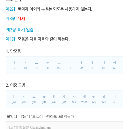
제2항
로마자 이외의 부호는 되도록 사용하지 않는다.
제3항
삭제
제2장 표기 일람
제1항
모음은 다음 각호와 같이 적는다.
1. 단모음
ㅏ
ㅓ
ㅗ
ㅜ
ㅡ
ㅣ
ㅐ
ㅔ
ㅚ
ㅟ
a
eo
o
u
eu
i
ae
e
oe
wi
2. 이중 모음
ㅑ
ㅕ
ㅛ
ㅠ
ㅒ
ㅖ
ㅘ
ㅙ
ㅝ
ㅞ
ㅢ
ya
yeo
yo
yu
yae
ye
wa
wae
wo
we
ui
[붙임 1] ‘ㅢ’는 ‘ㅣ’로 소리 나더라도 ui로 적는다.
(보기) 광희문 Gwanghuimun