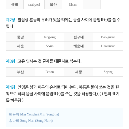
샛별
saetbyeol
울산
Ulsan
제2항
발음상 혼동의 우려가 있을 때에는 음절 사이에 붙임표(-)를 쓸 수
있다.
중앙
Jung-ang
반구대
Ban-gudae
세운
Se-un
해운대
Hae-undae
제3항
고유 명사는 첫 글자를 대문자로 적는다.
부산
Busan
세종
Sejong
제4항
인명은 성과 이름의 순서로 띄어 쓴다. 이름은 붙여 쓰는 것을 원
칙으로 하되 음절 사이에 붙임표(-)를 쓰는 것을 허용한다.( ( ) 안의 표기
를 허용함.)
민용하 Min Yongha (Min Yong-ha)
송나리 Song Nari (Song Na-ri)