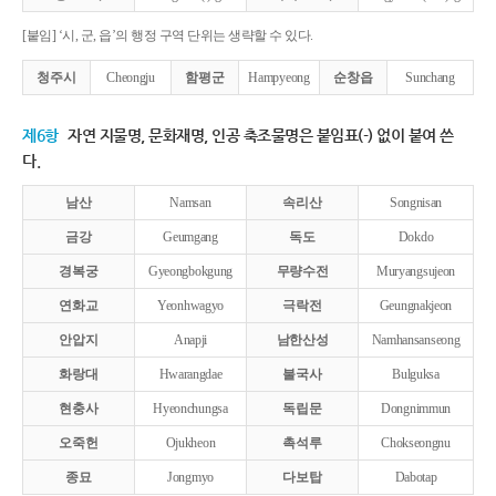
[붙임] ‘시, 군, 읍’의 행정 구역 단위는 생략할 수 있다.
청주시
Cheongju
함평군
Hampyeong
순창읍
Sunchang
제6항
자연 지물명, 문화재명, 인공 축조물명은 붙임표(-) 없이 붙여 쓴
다.
남산
Namsan
속리산
Songnisan
금강
Geumgang
독도
Dokdo
경복궁
Gyeongbokgung
무량수전
Muryangsujeon
연화교
Yeonhwagyo
극락전
Geungnakjeon
안압지
Anapji
남한산성
Namhansanseong
화랑대
Hwarangdae
불국사
Bulguksa
현충사
Hyeonchungsa
독립문
Dongnimmun
오죽헌
Ojukheon
촉석루
Chokseongnu
종묘
Jongmyo
다보탑
Dabotap