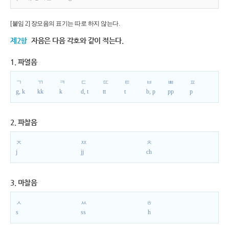
[붙임 2] 장모음의 표기는 따로 하지 않는다.
제2항
자음은 다음 각호와 같이 적는다.
1. 파열음
ㄱ
ㄲ
ㅋ
ㄷ
ㄸ
ㅌ
ㅂ
ㅃ
ㅍ
g, k
kk
k
d, t
tt
t
b, p
pp
p
2. 파찰음
ㅈ
ㅉ
ㅊ
j
jj
ch
3. 마찰음
ㅅ
ㅆ
ㅎ
s
ss
h