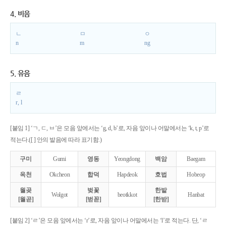
4. 비음
ㄴ
ㅁ
ㅇ
n
m
ng
5. 유음
ㄹ
r, l
[붙임 1] ‘ㄱ, ㄷ, ㅂ’은 모음 앞에서는 ‘g, d, b’로, 자음 앞이나 어말에서는 ‘k, t, p’로
적는다.([ ] 안의 발음에 따라 표기함.)
구미
Gumi
영동
Yeongdong
백암
Baegam
옥천
Okcheon
합덕
Hapdeok
호법
Hobeop
월곶
벚꽃
한밭
Wolgot
beotkkot
Hanbat
[월곧]
[벋꼳]
[한받]
[붙임 2] ‘ㄹ’은 모음 앞에서는 ‘r’로, 자음 앞이나 어말에서는 ‘l’로 적는다. 단, ‘ㄹ