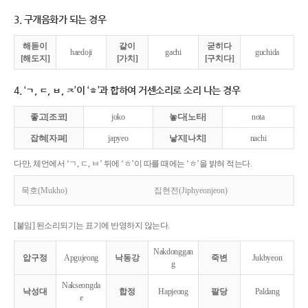
3. 구개음화가 되는 경우
해돋이
같이
굳히다
haedoji
gachi
guchida
[해도지]
[가치]
[구치다]
4. ‘ㄱ, ㄷ, ㅂ, ㅈ’이 ‘ㅎ’과 합하여 거센소리로 소리 나는 경우
좋고[조코]
joko
놓다[노타]
nota
잡혀[자펴]
japyeo
낳지[나치]
nachi
다만, 체언에서 ‘ㄱ, ㄷ, ㅂ’ 뒤에 ‘ㅎ’이 따를 때에는 ‘ㅎ’을 밝혀 적는다.
묵호(Mukho)
집현전(Jiphyeonjeon)
[붙임] 된소리되기는 표기에 반영하지 않는다.
Nakdonggan
압구정
Apgujeong
낙동강
죽변
Jukbyeon
g
Nakseongda
낙성대
합정
Hapjeong
팔당
Paldang
e