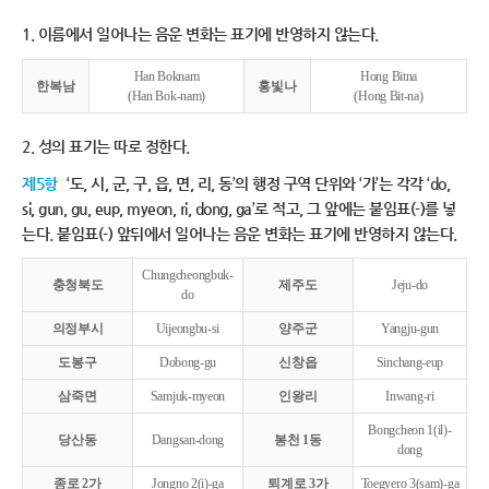
1. 이름에서 일어나는 음운 변화는 표기에 반영하지 않는다.
Han Boknam
Hong Bitna
한복남
홍빛나
(Han Bok-nam)
(Hong Bit-na)
2. 성의 표기는 따로 정한다.
제5항
‘도, 시, 군, 구, 읍, 면, 리, 동’의 행정 구역 단위와 ‘가’는 각각 ‘do,
si, gun, gu, eup, myeon, ri, dong, ga’로 적고, 그 앞에는 붙임표(-)를 넣
는다. 붙임표(-) 앞뒤에서 일어나는 음운 변화는 표기에 반영하지 않는다.
Chungcheongbuk-
충청북도
제주도
Jeju-do
do
의정부시
Uijeongbu-si
양주군
Yangju-gun
도봉구
Dobong-gu
신창읍
Sinchang-eup
삼죽면
Samjuk-myeon
인왕리
Inwang-ri
Bongcheon 1(il)-
당산동
Dangsan-dong
봉천 1동
dong
종로 2가
Jongno 2(i)-ga
퇴계로 3가
Toegyero 3(sam)-ga