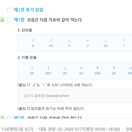
제2장 표기 일람
제1항
모음은 다음 각호와 같이 적는다.
북
1. 단모음
ㅏ
ㅓ
ㅗ
ㅜ
ㅡ
ㅣ
a
eo
o
u
eu
i
2. 이중 모음
ㅑ
ㅕ
ㅛ
ㅠ
ㅒ
ㅖ
ya
yeo
yo
yu
yae
ye
w
[붙임 1] ‘ㅢ’는 ‘ㅣ’로 소리 나더라도 ui로 적는다.
(보기) 광희문 Gwanghuimun
[붙임 2] 장모음의 표기는 따로 하지 않는다.
제2항
자음은 다음 각호와 같이 적는다.
북
1. 파열음
154(방화3동 827)
대표 전화: 02-2669-9775(평일 09:00~18:00)
전송