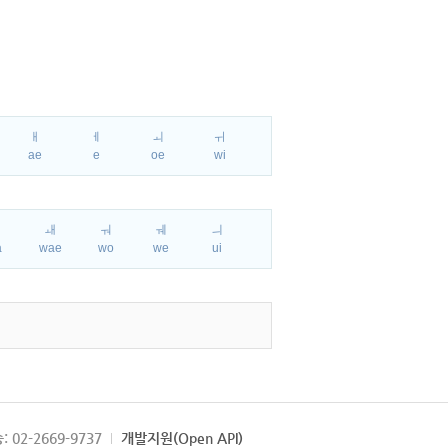
ㅐ
ㅔ
ㅚ
ㅟ
ae
e
oe
wi
ㅘ
ㅙ
ㅝ
ㅞ
ㅢ
a
wae
wo
we
ui
: 02-2669-9737
개발지원(Open API)