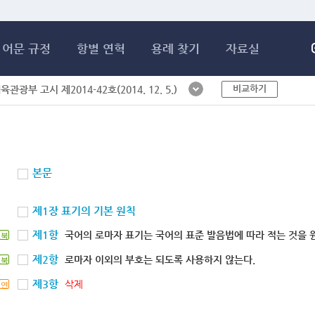
메인콘텐츠 바로가기
어문 규정
항별 연혁
용례 찾기
자료실
비교하기
체육관광부 고시 제2014-42호(2014. 12. 5.)
본문
제1장 표기의 기본 원칙
제1항
국어의 로마자 표기는 국어의 표준 발음법에 따라 적는 것을 
북
제2항
로마자 이외의 부호는 되도록 사용하지 않는다.
북
제3항
삭제
연