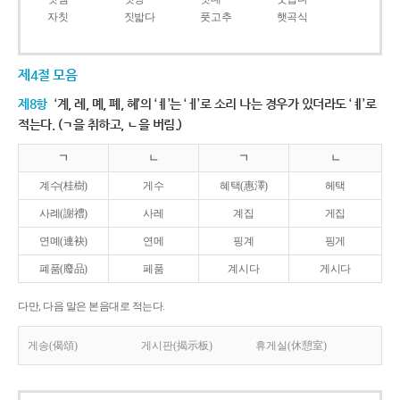
자칫
짓밟다
풋고추
햇곡식
제4절 모음
제8항
‘계, 례, 몌, 폐, 혜’의 ‘ㅖ’는 ‘ㅔ’로 소리 나는 경우가 있더라도 ‘ㅖ’로
적는다. (ㄱ을 취하고, ㄴ을 버림.)
ㄱ
ㄴ
ㄱ
ㄴ
계수(桂樹)
게수
혜택(惠澤)
헤택
사례(謝禮)
사레
계집
게집
연몌(連袂)
연메
핑계
핑게
폐품(廢品)
페품
계시다
게시다
다만, 다음 말은 본음대로 적는다.
게송(偈頌)
게시판(揭示板)
휴게실(休憩室)