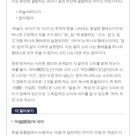
이는 체언에 결합하는 조사나 용언 어간에 결합하는 어미도 마찬가지다.
하늘이/바다가
잡아/접어
‘하늘이, 바다가’의 ‘이/가’는 주격의 뜻을 나타내는 동일한 형태소이지만
하나로 고정해서 적을 수가 없다. ‘잡-, 접-’에 결합하는 ‘-고’는 ‘잡고, 접
고’처럼 하나의 형태로만 실현되지만 ‘-아/-어’는 하나의 형태소인데도 ‘잡
아, 접어’와 같이 다르게 실현된다. 이는 달리 소리 나는 형태들을 하나의
형태소로 모두 적을 수 없어서 소리 나는 대로 적는 경우이다.
한편 한자어는 이러한 원리와 관계없이 각 글자의 소리를 밝혀 적는다.
예를 들어 ‘국어(國語)’는 [구거]로 소리 나고 ‘국민(國民)’은 [궁민]으로 소
리 나지만 ‘구거’, ‘궁민’으로 적지 않는다. 한자 하나하나는 소리와 의미
가 정해져 있으므로 그것을 밝혀 적는 것이 독서에 효율적이다. 즉 한자
‘국(國)’, ‘어(語)’, ‘민(民)’은 ‘나라 국’, ‘말씀 어’, ‘백성 민’과 같이 소리와 의
미가 정해져 있으므로 그 독립적인 소리와 의미를 알 수 있도록 ‘국어, 국
민’으로 적는다.
더 알아보기
‘어법(語法)’의 의미
한글 맞춤법에서 사용되는 ‘어법’과 일반적인 의미의 ‘어법’은 개념이 다