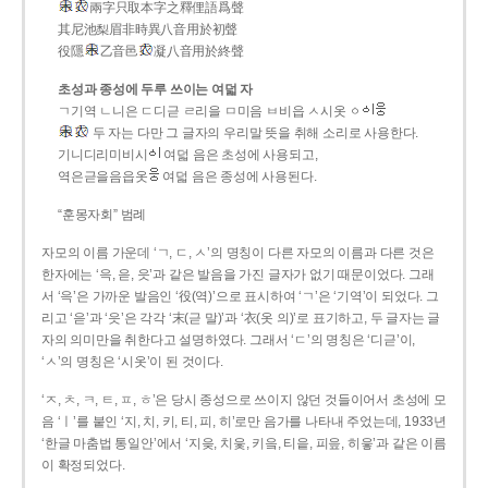
兩字只取本字之釋俚語爲聲
其尼池梨眉非時異八音用於初聲
役隱
乙音邑
凝八音用於終聲
초성과 종성에 두루 쓰이는 여덟 자
ㄱ기역 ㄴ니은 ㄷ디귿 ㄹ리을 ㅁ미음 ㅂ비읍 ㅅ시옷 ㆁ
두 자는 다만 그 글자의 우리말 뜻을 취해 소리로 사용한다.
기니디리미비시
여덟 음은 초성에 사용되고,
역은귿을음읍옷
여덟 음은 종성에 사용된다.
“훈몽자회” 범례
자모의 이름 가운데 ‘ㄱ, ㄷ, ㅅ’의 명칭이 다른 자모의 이름과 다른 것은
한자에는 ‘윽, 읃, 읏’과 같은 발음을 가진 글자가 없기 때문이었다. 그래
서 ‘윽’은 가까운 발음인 ‘役(역)’으로 표시하여 ‘ㄱ’은 ‘기역’이 되었다. 그
리고 ‘읃’과 ‘읏’은 각각 ‘末(귿 말)’과 ‘衣(옷 의)’로 표기하고, 두 글자는 글
자의 의미만을 취한다고 설명하였다. 그래서 ‘ㄷ’의 명칭은 ‘디귿’이,
‘ㅅ’의 명칭은 ‘시옷’이 된 것이다.
‘ㅈ, ㅊ, ㅋ, ㅌ, ㅍ, ㅎ’은 당시 종성으로 쓰이지 않던 것들이어서 초성에 모
음 ‘ㅣ’를 붙인 ‘지, 치, 키, 티, 피, 히’로만 음가를 나타내 주었는데, 1933년
‘한글 마춤법 통일안’에서 ‘지읒, 치읓, 키읔, 티읕, 피읖, 히읗’과 같은 이름
이 확정되었다.