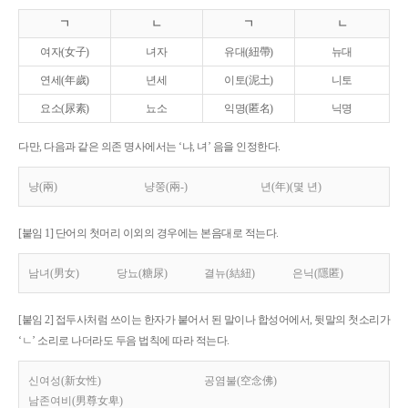
ㄱ
ㄴ
ㄱ
ㄴ
여자(女子)
녀자
유대(紐帶)
뉴대
연세(年歲)
년세
이토(泥土)
니토
요소(尿素)
뇨소
익명(匿名)
닉명
다만, 다음과 같은 의존 명사에서는 ‘냐, 녀’ 음을 인정한다.
냥(兩)
냥쭝(兩-)
년(年)(몇 년)
[붙임 1] 단어의 첫머리 이외의 경우에는 본음대로 적는다.
남녀(男女)
당뇨(糖尿)
결뉴(結紐)
은닉(隱匿)
[붙임 2] 접두사처럼 쓰이는 한자가 붙어서 된 말이나 합성어에서, 뒷말의 첫소리가
‘ㄴ’ 소리로 나더라도 두음 법칙에 따라 적는다.
신여성(新女性)
공염불(空念佛)
남존여비(男尊女卑)