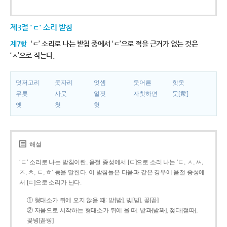
제3절 'ㄷ' 소리 받침
제7항
‘ㄷ’ 소리로 나는 받침 중에서 ‘ㄷ’으로 적을 근거가 없는 것은
‘ㅅ’으로 적는다.
덧저고리
돗자리
엇셈
웃어른
핫옷
무릇
사뭇
얼핏
자칫하면
뭇[衆]
옛
첫
헛
해설
‘ㄷ’ 소리로 나는 받침이란, 음절 종성에서 [ㄷ]으로 소리 나는 ‘ㄷ, ㅅ, ㅆ,
ㅈ, ㅊ, ㅌ, ㅎ’ 등을 말한다. 이 받침들은 다음과 같은 경우에 음절 종성에
서 [ㄷ]으로 소리가 난다.
① 형태소가 뒤에 오지 않을 때: 밭[받], 빚[빋], 꽃[꼳]
② 자음으로 시작하는 형태소가 뒤에 올 때: 밭과[받꽈], 젖다[젇따],
꽃병[꼳뼝]