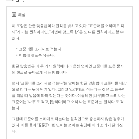
해설
이 조항은 한글 맞춤법의 대원칙을 밝히고 있다. “표준어를 소리대로 적
되”가 기본 원칙이라면, “어법에 맞도록 함”은 또 다른 원칙이라고 할 수
있다.
표준어를 소리대로 적는다.
어법에 맞도록 적는다.
한글 맞춤법은 이 두 가지 원칙에 따라 음성 언어인 표준어를 표음 문자
인 한글로 올바르게 적는 방법이다.
먼저 ‘표준어를 소리대로 적는다’는 말에는 한글 맞춤법이 표준어를 대상
으로 한다는 뜻이 담겨 있다. 그리고 ‘소리대로’ 적는다는 것은 그 표준어
를 적을 때 발음에 따라 적는다는 뜻이다. 이를테면 [나무]라고 소리 나는
표준어는 ‘나무’로 적고, [달리다]라고 소리 나는 표준어는 ‘달리다’로 적
는다.
그런데 표준어를 소리대로 적는다는 원칙만으로 충분하지 않은 경우가
있다. 예를 들어 ‘꽃[花]’이란 단어는 쓰이는 환경에 따라 소리가 달라진
다.