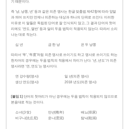
기 때문이다.
즉 ‘냥, 냥쭝, 년’ 등과 같은 의존 명사는 한글 맞춤법 제42항에 따라 앞말
과 띄어 쓰지만 언제나 의존하는 대상과 하나의 단위로 쓰인다. 이러한
이유로 이 말들은 독립된 단어로 잘 인식되지 않고, 그 결과 단어의 첫머
리에도 ‘연도, 열반’ 등과 달리 두음 법칙이 적용되지 않는다. 따라서 소리
나는 대로 적는다.
십 년
금 한 냥
은 두 냥쭝
따라서 ‘年’, ‘年度’처럼 의존 명사로 쓰이기도 하고 명사로 쓰이기도 하는
한자어의 경우에는 두음 법칙의 적용에서 차이가 난다. ‘년, 년도’가 의존
명사라면 ‘연, 연도’는 명사이다.
연 강수량(명사)
일 년(의존 명사)
생산 연도(명사)
2018 년도(의존 명사)
[붙임 1]
단어의 첫머리가 아닌 경우에는 두음 법칙이 적용되지 않으므로
본음대로 적는 것이다.
소녀(少女)
만년(晩年)
배뇨(排尿)
비구니(比丘尼)
운니(雲泥)
탐닉(耽溺)