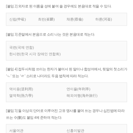
[붙임 2] 외자로 된 이름을 성에 붙여 쓸 경우에도 본음대로 적을 수 있다.
신립(申砬)
최린(崔麟)
채륜(蔡倫)
하륜(河崙)
[붙임 3] 준말에서 본음으로 소리 나는 것은 본음대로 적는다.
국련(국제 연합)
한시련(한국 시각 장애인 연합회)
[붙임 4] 접두사처럼 쓰이는 한자가 붙어서 된 말이나 합성어에서, 뒷말의 첫소리가
‘ㄴ’ 또는 ‘ㄹ’ 소리로 나더라도 두음 법칙에 따라 적는다.
역이용(逆利用)
연이율(年利率)
열역학(熱力學)
해외여행(海外旅行)
[붙임 5] 둘 이상의 단어로 이루어진 고유 명사를 붙여 쓰는 경우나 십진법에 따라
쓰는 수(數)도 붙임 4에 준하여 적는다.
서울여관
신흥이발관