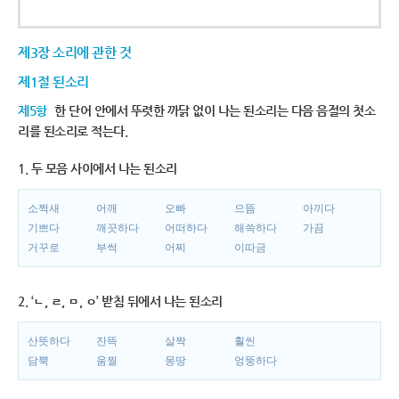
제3장 소리에 관한 것
제1절 된소리
제5항
한 단어 안에서 뚜렷한 까닭 없이 나는 된소리는 다음 음절의 첫소
리를 된소리로 적는다.
1. 두 모음 사이에서 나는 된소리
소쩍새
어깨
오빠
으뜸
아끼다
기쁘다
깨끗하다
어떠하다
해쓱하다
가끔
거꾸로
부썩
어찌
이따금
2. ‘ㄴ, ㄹ, ㅁ, ㅇ’ 받침 뒤에서 나는 된소리
산뜻하다
잔뜩
살짝
훨씬
담뿍
움찔
몽땅
엉뚱하다