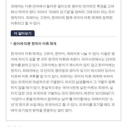
외래어는 다른 언어에서 들어온 말이므로 원어의 언어적인 특징을 고려
해서 적어야 한다. 따라서 ‘외래어 표기법’을 정하여 그에 따라 적는 것이
원칙이다. 외래어는 고유어, 한자어와 함께 국어의 어휘 체계에 정착한
어휘라고 할 수 있다.
더 알아보기
원어에 따른 한국어 어휘 체계
한국어의 어휘 체계는 고유어, 한자어, 외래어로 나눌 수 있다. 이들은 원
어에 차이가 있을 뿐 모두 한국어 어휘에 속한다. 국어사전에서는 단어의
원어를 밝히고 있다. 고유어에는 원어가 제시되어 있지 않고 한자어에는
한자가, 외래어에는 각 단어의 원어명과 로마자 표기가 제시되어 있어서
이로써 어휘 부류를 알 수가 있다. 외래어는 국어의 어휘 체계에 속하지
않는 외국어와 개념적으로 구별된다. 하지만 실생활에서 그 구별이 명확
하지 않을 때가 있다. 현실적으로는 국어사전에 실린 어휘는 외래어, 실
리지 않은 것은 외국어로 구별하는 것이 편리하다. 예컨대 ‘보이(boy)’가
‘식당이나 호텔 따위에서 접대하는 남자’를 의미할 때는 외래어지만 ‘소
년’의 뜻으로 쓰일 때는 외국어라고 할 수 있다. 외국어를 표기할 때도 외
래어 표기법의 원칙을 준용하는 일이 많다.