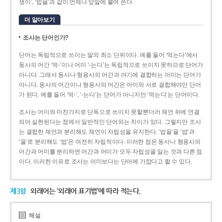
생이’, ‘밥을’과 같이 언제나 앞말에 붙여 쓴다.
더 알아보기
조사는 단어인가?
단어는 독립적으로 쓰이는 말의 최소 단위이다. 예를 들어 ‘먹는다’에서
동사의 어간 ‘먹-­’이나 어미 ‘­-는다’는 독립적으로 쓰이지 못하므로 단어가
아니다. 그래서 동사나 형용사의 어간과 여기에 결합하는 어미는 단어가
아니다. 동사의 어간이나 형용사의 어간은 어미와 서로 결합해야만 단어
가 된다. 예를 들어 ‘먹-’, ‘-는다’는 단어가 아니지만 ‘먹는다’는 단어이다.
조사는 어미와 마찬가지로 단독으로 쓰이지 못할뿐더러 체언 뒤에 연결
되어 실현된다는 점에서 일반적인 단어와는 차이가 있다. 그렇지만 조사
는 결합한 체언과 분리해도 체언이 자립성을 유지한다. ‘밥을’을 ‘밥’과
‘을’로 분리해도 ‘밥’은 여전히 자립적이다. 이러한 점은 동사나 형용사의
어간과 어미를 분리하면 어간과 어미가 모두 자립성을 잃는 것과 다른 점
이다. 이러한 이유로 조사는 어미보다는 단어에 가깝다고 할 수 있다.
제3항
외래어는 ‘외래어 표기법’에 따라 적는다.
해설