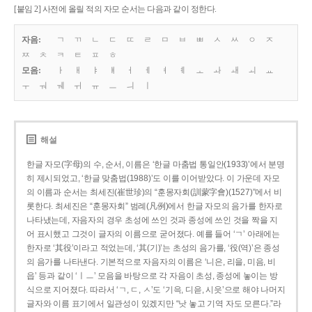
[붙임 2] 사전에 올릴 적의 자모 순서는 다음과 같이 정한다.
자음:
ㄱ
ㄲ
ㄴ
ㄷ
ㄸ
ㄹ
ㅁ
ㅂ
ㅃ
ㅅ
ㅆ
ㅇ
ㅈ
ㅉ
ㅊ
ㅋ
ㅌ
ㅍ
ㅎ
모음:
ㅏ
ㅐ
ㅑ
ㅒ
ㅓ
ㅔ
ㅕ
ㅖ
ㅗ
ㅘ
ㅙ
ㅚ
ㅛ
ㅜ
ㅝ
ㅞ
ㅟ
ㅠ
ㅡ
ㅢ
ㅣ
해설
한글 자모(字母)의 수, 순서, 이름은 ‘한글 마춤법 통일안(1933)’에서 분명
히 제시되었고, ‘한글 맞춤법(1988)’도 이를 이어받았다. 이 가운데 자모
의 이름과 순서는 최세진(崔世珍)의 “훈몽자회(訓蒙字會)(1527)”에서 비
롯한다. 최세진은 “훈몽자회” 범례(凡例)에서 한글 자모의 음가를 한자로
나타냈는데, 자음자의 경우 초성에 쓰인 것과 종성에 쓰인 것을 짝을 지
어 표시했고 그것이 글자의 이름으로 굳어졌다. 예를 들어 ‘ㄱ’ 아래에는
한자로 ‘其役’이라고 적었는데, ‘其(기)’는 초성의 음가를, ‘役(역)’은 종성
의 음가를 나타낸다. 기본적으로 자음자의 이름은 ‘니은, 리을, 미음, 비
읍’ 등과 같이 ‘ㅣㅡ’ 모음을 바탕으로 각 자음이 초성, 종성에 놓이는 방
식으로 지어졌다. 따라서 ‘ㄱ, ㄷ, ㅅ’도 ‘기윽, 디읃, 시읏’으로 해야 나머지
글자와 이름 표기에서 일관성이 있겠지만 “낫 놓고 기역 자도 모른다.”라