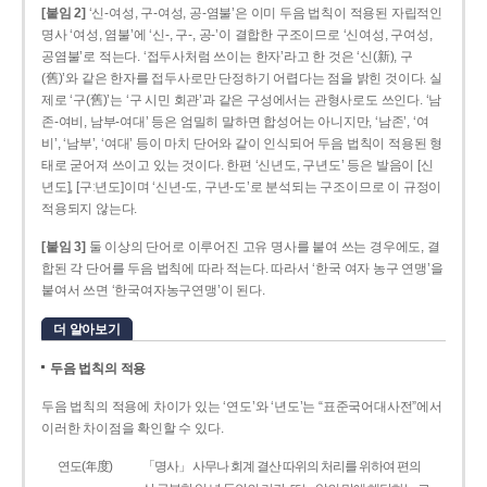
[붙임 2]
‘신-여성, 구-여성, 공-염불’은 이미 두음 법칙이 적용된 자립적인
명사 ‘여성, 염불’에 ‘신-, 구-, 공-’이 결합한 구조이므로 ‘신여성, 구여성,
공염불’로 적는다. ‘접두사처럼 쓰이는 한자’라고 한 것은 ‘신(新), 구
(舊)’와 같은 한자를 접두사로만 단정하기 어렵다는 점을 밝힌 것이다. 실
제로 ‘구(舊)’는 ‘구 시민 회관’과 같은 구성에서는 관형사로도 쓰인다. ‘남
존­-여비, 남부-­여대’ 등은 엄밀히 말하면 합성어는 아니지만, ‘남존’, ‘여
비’, ‘남부’, ‘여대’ 등이 마치 단어와 같이 인식되어 두음 법칙이 적용된 형
태로 굳어져 쓰이고 있는 것이다. 한편 ‘신년도, 구년도’ 등은 발음이 [신
년도], [구ː년도]이며 ‘신년­-도, 구년-­도’로 분석되는 구조이므로 이 규정이
적용되지 않는다.
[붙임 3]
둘 이상의 단어로 이루어진 고유 명사를 붙여 쓰는 경우에도, 결
합된 각 단어를 두음 법칙에 따라 적는다. 따라서 ‘한국 여자 농구 연맹’을
붙여서 쓰면 ‘한국여자농구연맹’이 된다.
더 알아보기
두음 법칙의 적용
두음 법칙의 적용에 차이가 있는 ‘연도’와 ‘년도’는 “표준국어대사전”에서
이러한 차이점을 확인할 수 있다.
연도(年度)
「명사」 사무나 회계 결산 따위의 처리를 위하여 편의