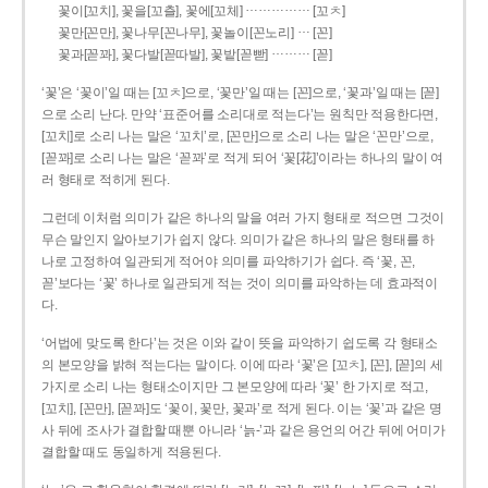
……………
꽃이[꼬치], 꽃을[꼬츨], 꽃에[꼬체]
[꼬ㅊ]
…
꽃만[꼰만], 꽃나무[꼰나무], 꽃놀이[꼰노리]
[꼰]
………
꽃과[꼳꽈], 꽃다발[꼳따발], 꽃밭[꼳빧]
[꼳]
‘꽃’은 ‘꽃이’일 때는 [꼬ㅊ]으로, ‘꽃만’일 때는 [꼰]으로, ‘꽃과’일 때는 [꼳]
으로 소리 난다. 만약 ‘표준어를 소리대로 적는다’는 원칙만 적용한다면,
[꼬치]로 소리 나는 말은 ‘꼬치’로, [꼰만]으로 소리 나는 말은 ‘꼰만’으로,
[꼳꽈]로 소리 나는 말은 ‘꼳꽈’로 적게 되어 ‘꽃[花]’이라는 하나의 말이 여
러 형태로 적히게 된다.
그런데 이처럼 의미가 같은 하나의 말을 여러 가지 형태로 적으면 그것이
무슨 말인지 알아보기가 쉽지 않다. 의미가 같은 하나의 말은 형태를 하
나로 고정하여 일관되게 적어야 의미를 파악하기가 쉽다. 즉 ‘꽃, 꼰,
꼳’보다는 ‘꽃’ 하나로 일관되게 적는 것이 의미를 파악하는 데 효과적이
다.
‘어법에 맞도록 한다’는 것은 이와 같이 뜻을 파악하기 쉽도록 각 형태소
의 본모양을 밝혀 적는다는 말이다. 이에 따라 ‘꽃’은 [꼬ㅊ], [꼰], [꼳]의 세
가지로 소리 나는 형태소이지만 그 본모양에 따라 ‘꽃’ 한 가지로 적고,
[꼬치], [꼰만], [꼳꽈]도 ‘꽃이, 꽃만, 꽃과’로 적게 된다. 이는 ‘꽃’과 같은 명
사 뒤에 조사가 결합할 때뿐 아니라 ‘늙-’과 같은 용언의 어간 뒤에 어미가
결합할 때도 동일하게 적용된다.