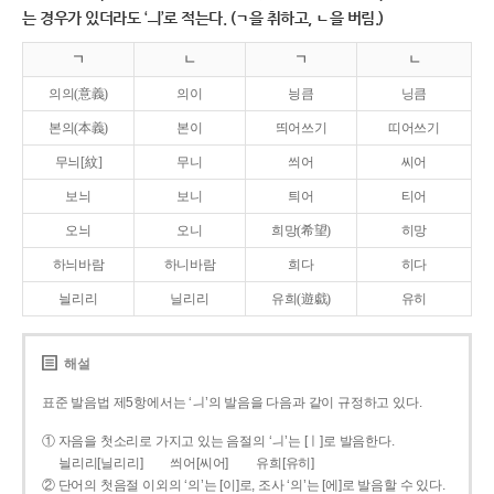
는 경우가 있더라도 ‘ㅢ’로 적는다. (ㄱ을 취하고, ㄴ을 버림.)
ㄱ
ㄴ
ㄱ
ㄴ
의의(意義)
의이
닁큼
닝큼
본의(本義)
본이
띄어쓰기
띠어쓰기
무늬[紋]
무니
씌어
씨어
보늬
보니
틔어
티어
오늬
오니
희망(希望)
히망
하늬바람
하니바람
희다
히다
늴리리
닐리리
유희(遊戱)
유히
해설
표준 발음법 제5항에서는 ‘ㅢ’의 발음을 다음과 같이 규정하고 있다.
① 자음을 첫소리로 가지고 있는 음절의 ‘ㅢ’는 [ㅣ]로 발음한다.
늴리리[닐리리]
씌어[씨어]
유희[유히]
② 단어의 첫음절 이외의 ‘의’는 [이]로, 조사 ‘의’는 [에]로 발음할 수 있다.