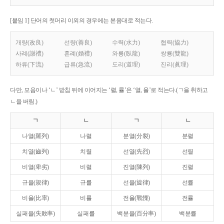
[붙임 1] 단어의 첫머리 이외의 경우에는 본음대로 적는다.
개량(改良)
선량(善良)
수력(水力)
협력(協力)
사례(謝禮)
혼례(婚禮)
와룡(臥龍)
쌍룡(雙龍)
하류(下流)
급류(急流)
도리(道理)
진리(眞理)
다만, 모음이나 ‘ㄴ’ 받침 뒤에 이어지는 ‘렬, 률’은 ‘열, 율’로 적는다.(ㄱ을 취하고
ㄴ을 버림.)
ㄱ
ㄴ
ㄱ
ㄴ
나열(羅列)
나렬
분열(分裂)
분렬
치열(齒列)
치렬
선열(先烈)
선렬
비열(卑劣)
비렬
진열(陳列)
진렬
규율(規律)
규률
선율(旋律)
선률
비율(比率)
비률
전율(戰慄)
전률
실패율(失敗率)
실패률
백분율(百分率)
백분률