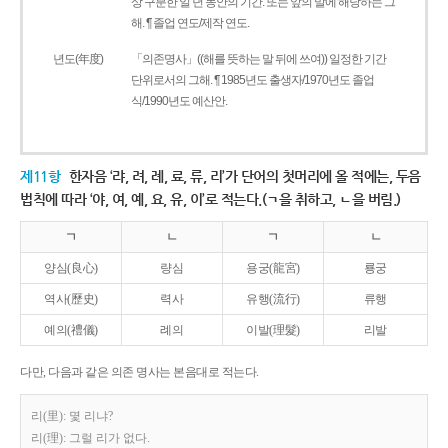
상 구분한 일 년 동안의 기간. 또는 앞의 말에 해당하는 그
해. ¶ 졸업 연도/제작 연도.
년도(年度)
「의존명사」((해를 뜻하는 말 뒤에 쓰여)) 일정한 기간
단위로서의 그해. ¶ 1985년도 출생자/1970년도 졸업
식/1990년도 예산안.
제11항
한자음 ‘랴, 려, 례, 료, 류, 리’가 단어의 첫머리에 올 적에는, 두음
법칙에 따라 ‘야, 여, 예, 요, 유, 이’로 적는다.(ㄱ을 취하고, ㄴ을 버림.)
ㄱ
ㄴ
ㄱ
ㄴ
양심(良心)
량심
용궁(龍宮)
룡궁
역사(歷史)
력사
유행(流行)
류행
예의(禮儀)
례의
이발(理髮)
리발
다만, 다음과 같은 의존 명사는 본음대로 적는다.
리(里): 몇 리냐?
리(理): 그럴 리가 없다.