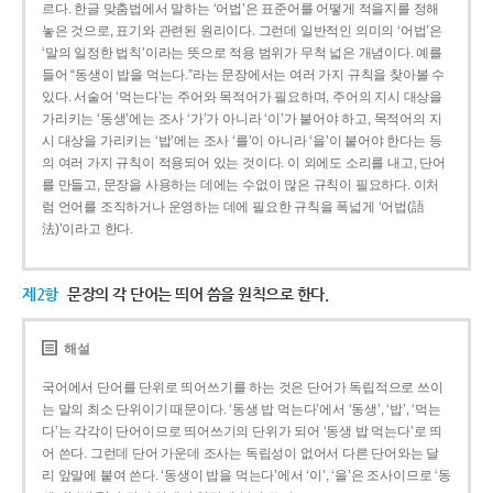
르다. 한글 맞춤법에서 말하는 ‘어법’은 표준어를 어떻게 적을지를 정해
놓은 것으로, 표기와 관련된 원리이다. 그런데 일반적인 의미의 ‘어법’은
‘말의 일정한 법칙’이라는 뜻으로 적용 범위가 무척 넓은 개념이다. 예를
들어 “동생이 밥을 먹는다.”라는 문장에서는 여러 가지 규칙을 찾아볼 수
있다. 서술어 ‘먹는다’는 주어와 목적어가 필요하며, 주어의 지시 대상을
가리키는 ‘동생’에는 조사 ‘가’가 아니라 ‘이’가 붙어야 하고, 목적어의 지
시 대상을 가리키는 ‘밥’에는 조사 ‘를’이 아니라 ‘을’이 붙어야 한다는 등
의 여러 가지 규칙이 적용되어 있는 것이다. 이 외에도 소리를 내고, 단어
를 만들고, 문장을 사용하는 데에는 수없이 많은 규칙이 필요하다. 이처
럼 언어를 조직하거나 운영하는 데에 필요한 규칙을 폭넓게 ‘어법(語
法)’이라고 한다.
제2항
문장의 각 단어는 띄어 씀을 원칙으로 한다.
해설
국어에서 단어를 단위로 띄어쓰기를 하는 것은 단어가 독립적으로 쓰이
는 말의 최소 단위이기 때문이다. ‘동생 밥 먹는다’에서 ‘동생’, ‘밥’, ‘먹는
다’는 각각이 단어이므로 띄어쓰기의 단위가 되어 ‘동생 밥 먹는다’로 띄
어 쓴다. 그런데 단어 가운데 조사는 독립성이 없어서 다른 단어와는 달
리 앞말에 붙여 쓴다. ‘동생이 밥을 먹는다’에서 ‘이’, ‘을’은 조사이므로 ‘동