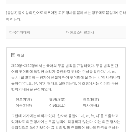
[붙임 3] 둘 이상의 단어로 이루어진 고유 명사를 붙여 쓰는 경우에도 붙임 2에 준하
여 적는다.
한국여자대학
대한요소비료회사
해설
제10항~제12항에서는 국어의 두음 법칙을 규정하였다. 두음 법칙은 단
어의 첫머리에 특정한 소리가 출현하지 못하는 현상을 말한다. ‘녀, 뇨,
뉴, 니’를 포함하는 한자어 음절이 단어 첫머리에 올 때는 ‘ㄴ’이 나타나지
못하여 ‘여, 요, 유, 이’의 형태로 실현되는데, 이 조항에서는 이러한 두음
법칙의 내용을 규정하였다.
연도(年度)
열반(涅槃)
요도(尿道)
이승(尼僧)
이공(泥工)
익사(溺死)
그런데 여기에는 예외가 있다. 한자어 음절이 ‘녀, 뇨, 뉴, 니’를 포함하고
있더라도 의존 명사에는 두음 법칙이 적용되지 않는다. 이는 의존 명사는
독립적으로 쓰이기보다는 그 앞의 말과 연결되어 하나의 단위를 구성하