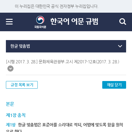
이 누리집은 대한민국 공식 전자정부 누리집입니다.
한글 맞춤법
[시행 2017. 3. 28.] 문화체육관광부 고시 제2017-12호(2017. 3. 28.)
규정 목록 보기
해설 닫기
본문
제1장 총칙
제1항
한글 맞춤법은 표준어를 소리대로 적되, 어법에 맞도록 함을 원칙
으로 한다.