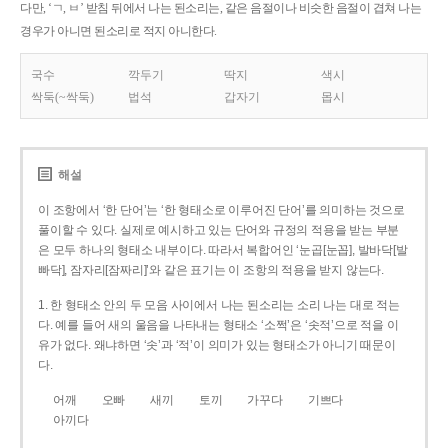
다만, ‘ㄱ, ㅂ’ 받침 뒤에서 나는 된소리는, 같은 음절이나 비슷한 음절이 겹쳐 나는
경우가 아니면 된소리로 적지 아니한다.
국수
깍두기
딱지
색시
싹둑(~싹둑)
법석
갑자기
몹시
해설
이 조항에서 ‘한 단어’는 ‘한 형태소로 이루어진 단어’를 의미하는 것으로
풀이할 수 있다. 실제로 예시하고 있는 단어와 규정의 적용을 받는 부분
은 모두 하나의 형태소 내부이다. 따라서 복합어인 ‘눈곱[눈꼽], 발바닥[발
빠닥], 잠자리[잠짜리]’와 같은 표기는 이 조항의 적용을 받지 않는다.
1. 한 형태소 안의 두 모음 사이에서 나는 된소리는 소리 나는 대로 적는
다. 예를 들어 새의 울음을 나타내는 형태소 ‘소쩍’은 ‘솟적’으로 적을 이
유가 없다. 왜냐하면 ‘솟’과 ‘적’이 의미가 있는 형태소가 아니기 때문이
다.
어깨
오빠
새끼
토끼
가꾸다
기쁘다
아끼다