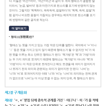
다. 이들은 ‘어간+어미’, ‘어근+어근’과 같이 두 개의 형태소가 결합된 말
이라서, ‘눈곱, 발바닥’ 등과 마찬가지로 된소리를 표기에 반영하지 않는
것이다. 그렇지만 ‘똑똑하다, 쓱싹쓱싹, 쌉쌀하다’의 ‘똑똑, 쓱싹, 쌉쌀’처
럼 같거나 비슷한 음절이 거듭되는 경우에는 예외적으로 된소리를 표기
에 반영하여 같은 글자로 적는다.
더 알아보기
형태소(形態素)란?
‘형태소’는 뜻을 가지고 있는 가장 작은 단위를 말한다. 국어에서 ‘ㅂ’이나
‘ㅣ’ 등은 뜻을 가지고 있지 않기 때문에 형태소가 될 수 없지만 ‘비’가 되
면 뜻을 이루는 최소 단위인 형태소가 된다. ‘책가방’은 ‘책’과 ‘가방’이라
는 두 가지 의미로 쪼개지기 때문에 형태소는 ‘책가방’이 아니라 ‘책’과
‘가방’이다. 더 작은 단위로 쪼개진다고 해도 쪼갰을 때 의미가 없어지거
나 쪼개기 전의 의미와 관련되는 의미가 없어지면 안 된다. ‘나비’는
‘나’와 ‘비’로 쪼개어지지만 이때 ‘나’와 ‘비’는 ‘나비’의 의미와는 전혀 관계
가 없으므로 ‘나비’는 더 이상 쪼갤 수 없는 의미 단위, 즉 형태소가 된다.
제2절 구개음화
제6항
‘ㄷ, ㅌ’ 받침 뒤에 종속적 관계를 가진 ‘- 이(-)’나 ‘- 히 -’가 올 적에
는 그 ‘ㄷ, ㅌ’이 ‘ㅈ, ㅊ’으로 소리 나더라도 ‘ㄷ, ㅌ’으로 적는다.(ㄱ을 취하