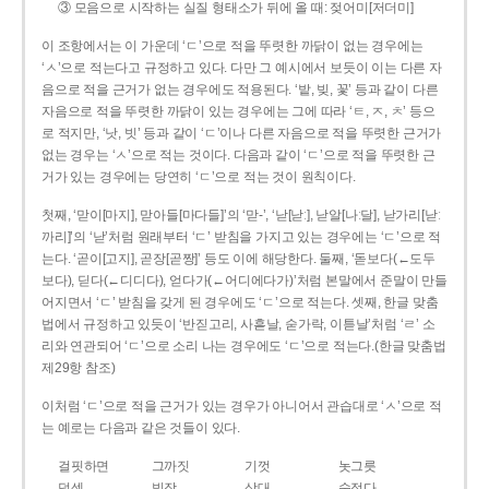
③ 모음으로 시작하는 실질 형태소가 뒤에 올 때: 젖어미[저더미]
이 조항에서는 이 가운데 ‘ㄷ’으로 적을 뚜렷한 까닭이 없는 경우에는
‘ㅅ’으로 적는다고 규정하고 있다. 다만 그 예시에서 보듯이 이는 다른 자
음으로 적을 근거가 없는 경우에도 적용된다. ‘밭, 빚, 꽃’ 등과 같이 다른
자음으로 적을 뚜렷한 까닭이 있는 경우에는 그에 따라 ‘ㅌ, ㅈ, ㅊ’ 등으
로 적지만, ‘낫, 빗’ 등과 같이 ‘ㄷ’이나 다른 자음으로 적을 뚜렷한 근거가
없는 경우는 ‘ㅅ’으로 적는 것이다. 다음과 같이 ‘ㄷ’으로 적을 뚜렷한 근
거가 있는 경우에는 당연히 ‘ㄷ’으로 적는 것이 원칙이다.
첫째, ‘맏이[마지], 맏아들[마다들]’의 ‘맏-’, ‘낟[낟ː], 낟알[나ː달], 낟가리[낟ː
까리]’의 ‘낟’처럼 원래부터 ‘ㄷ’ 받침을 가지고 있는 경우에는 ‘ㄷ’으로 적
는다. ‘곧이[고지], 곧장[곧짱]’ 등도 이에 해당한다. 둘째, ‘돋보다(←도두
보다), 딛다(←디디다), 얻다가(←어디에다가)’처럼 본말에서 준말이 만들
어지면서 ‘ㄷ’ 받침을 갖게 된 경우에도 ‘ㄷ’으로 적는다. 셋째, 한글 맞춤
법에서 규정하고 있듯이 ‘반짇고리, 사흗날, 숟가락, 이튿날’처럼 ‘ㄹ’ 소
리와 연관되어 ‘ㄷ’으로 소리 나는 경우에도 ‘ㄷ’으로 적는다.(한글 맞춤법
제29항 참조)
이처럼 ‘ㄷ’으로 적을 근거가 있는 경우가 아니어서 관습대로 ‘ㅅ’으로 적
는 예로는 다음과 같은 것들이 있다.
걸핏하면
그까짓
기껏
놋그릇
덧셈
빗장
삿대
숫접다