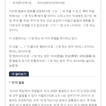
주의[주의/주이]
우리의[우리의/우리에]
이러한 발음의 변화를 반영한다면 ‘ㅢ’는 ‘ㅣ’로 적을 수 있고, 특히 자음
뒤에서는 ‘ㅣ’로 적도록 해야 할 것이다. 그러나 이미 익숙해진 표기인 ‘희
망, 주의’를 ‘히망, 주이’로 적는 것은 공감하기 어렵고 발음의 변화를 표
기에 모두 반영할 수도 없으므로 ‘ㅢ’가 ‘ㅣ’로 소리 나더라도 ‘ㅢ’로 적는
것이다.
이 조항에서는 ‘ㅢ’로 적는 세 가지 유형을 제시하고 있다.
① 모음 ‘ㅡ, ㅣ’가 줄어든 형태이므로 ‘ㅢ’로 적는 경우: 씌어(←쓰이어),
틔어(←트이어) 등
② 한자어이므로 ‘ㅢ’로 적는 경우: 의의(意義), 희망(希望), 유희(遊戱) 등
③ 발음과 표기의 전통에 따라 ‘ㅢ’로 적는 경우: 무늬, 하늬바람, 늴리리,
닁큼 등
더 알아보기
‘의’의 발음
‘의사의 책임’에서 첫음절의 ‘의’는 [의]로 발음하고 조사 ‘의’는 [의]나 [에]
로 모두 발음할 수 있다. 이들은 [이]로 소리 나는 경우가 아니라서 이 조
항과는 무관하지만, 모두 ‘의’로 적는다는 점에서 공통점이 있다. 즉 첫음
절의 ‘의’는 발음의 변화가 없으므로 ‘의’로 적고, 조사 ‘의’는 [에]로 발음할