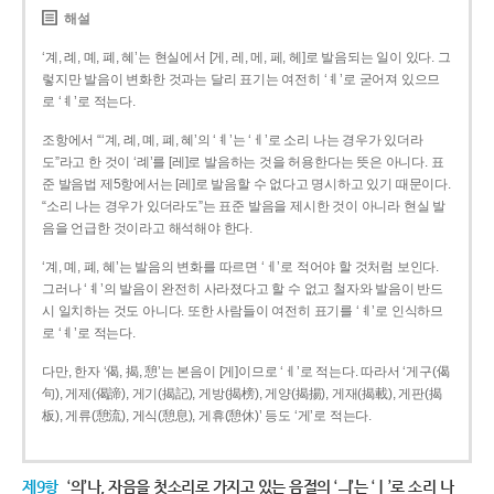
해설
‘계, 례, 몌, 폐, 혜’는 현실에서 [게, 레, 메, 페, 헤]로 발음되는 일이 있다. 그
렇지만 발음이 변화한 것과는 달리 표기는 여전히 ‘ㅖ’로 굳어져 있으므
로 ‘ㅖ’로 적는다.
조항에서 “‘계, 례, 몌, 폐, 혜’의 ‘ㅖ’는 ‘ㅔ’로 소리 나는 경우가 있더라
도”라고 한 것이 ‘례’를 [레]로 발음하는 것을 허용한다는 뜻은 아니다. 표
준 발음법 제5항에서는 [레]로 발음할 수 없다고 명시하고 있기 때문이다.
“소리 나는 경우가 있더라도”는 표준 발음을 제시한 것이 아니라 현실 발
음을 언급한 것이라고 해석해야 한다.
‘계, 몌, 폐, 혜’는 발음의 변화를 따르면 ‘ㅔ’로 적어야 할 것처럼 보인다.
그러나 ‘ㅖ’의 발음이 완전히 사라졌다고 할 수 없고 철자와 발음이 반드
시 일치하는 것도 아니다. 또한 사람들이 여전히 표기를 ‘ㅖ’로 인식하므
로 ‘ㅖ’로 적는다.
다만, 한자 ‘偈, 揭, 憩’는 본음이 [게]이므로 ‘ㅔ’로 적는다. 따라서 ‘게구(偈
句), 게제(偈諦), 게기(揭記), 게방(揭榜), 게양(揭揚), 게재(揭載), 게판(揭
板), 게류(憩流), 게식(憩息), 게휴(憩休)’ 등도 ‘게’로 적는다.
제9항
‘의’나, 자음을 첫소리로 가지고 있는 음절의 ‘ㅢ’는 ‘ㅣ’로 소리 나