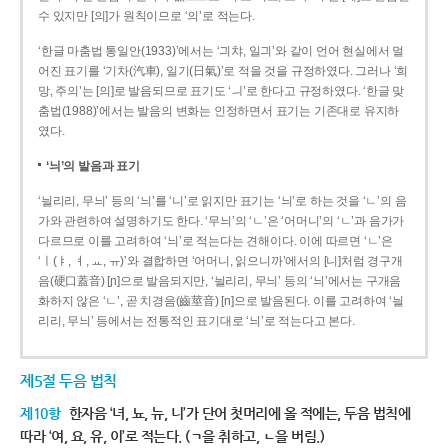
수 있지만 [의]가 원칙이므로 ‘의’로 적는다.
‘한글 마춤법 통일안(1933)’에서는 ‘긔챠, 일긔’와 같이 언어 현실에서 멀
어진 표기를 ‘기차(汽車), 일기(日氣)’로 적을 것을 규정하였다. 그러나 ‘희
망, 주의’는 [의]로 발음되므로 표기도 ‘ㅢ’로 한다고 규정하였다. ‘한글 맞
춤법(1988)’에서는 발음의 변화는 인정하면서 표기는 기존대로 유지하
였다.
‘늬’의 발음과 표기
‘늴리리, 무늬’ 등의 ‘늬’를 ‘니’로 읽지만 표기는 ‘늬’로 하는 것을 ‘ㄴ’의 음
가와 관련하여 설명하기도 한다. ‘무늬’의 ‘ㄴ’은 ‘어머니’의 ‘ㄴ’과 음가가
다르므로 이를 고려하여 ‘늬’로 적는다는 견해이다. 이에 따르면 ‘ㄴ’은
‘ㅣ(ㅑ, ㅕ, ㅛ, ㅠ)’와 결합하면 ‘어머니, 읽으니까’에서의 [니]처럼 경구개
음(硬口蓋音) [ɲ]으로 발음되지만, ‘늴리리, 무늬’ 등의 ‘늬’에서는 구개음
화하지 않은 ‘ㄴ’, 곧 치경음(齒莖音) [n]으로 발음된다. 이를 고려하여 ‘늴
리리, 무늬’ 등에서는 전통적인 표기대로 ‘늬’로 적는다고 본다.
제5절 두음 법칙
제10항
한자음 ‘녀, 뇨, 뉴, 니’가 단어 첫머리에 올 적에는, 두음 법칙에
따라 ‘여, 요, 유, 이’로 적는다. (ㄱ을 취하고, ㄴ을 버림.)