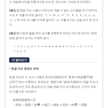
는 속담에서처럼 전통적으로 쓰여 온 것이므로 그대로 유지하였다.
[붙임 1]
한글 자모 스물넉 자만으로 적을 수 없는 소리들을 적기 위하여,
자모 두 개를 어우른 글자인 ‘ㄲ, ㄸ, ㅃ, ㅆ, ㅉ’, ‘ㅐ, ㅒ, ㅔ, ㅖ, ㅘ, ㅚ, ㅝ,
ㅟ, ㅢ’와 자모 세 개를 어우른 글자인 ‘ㅙ, ㅞ’를 쓴다는 것을 보여 준 것이
다.
[붙임 2]
사전에 올릴 적의 순서를 명확하게 하려고 제시한 것이다. 한편
받침 글자의 순서는 아래와 같다.
ㄱ ㄲ ㄳ ㄴ ㄵ ㄶ ㄷ ㄹ ㄺ ㄻ ㄼ ㄽ ㄾ ㄿ ㅀ ㅁ ㅂ ㅄ ㅅ ㅆ ㅇ ㅈ ㅊ
ㅋ ㅌ ㅍ ㅎ
더 알아보기
한글 자모 명칭의 유래
한글 자모의 수, 순서, 이름은 최세진(崔世珍)의 “훈몽자회(訓蒙字會)
(1527)”에서 비롯한다. 최세진은 “훈몽자회” 범례(凡例)에서 한글 자모가
초성에 쓰인 것과 종성에 쓰인 것을 짝을 지어 표시했는데, 그것이 자모
의 이름으로 이어졌다.
初聲終聲通用八字
ㄱ其役 ㄴ尼隱 ㄷ池
ㄹ梨乙 ㅁ眉音 ㅂ非邑 ㅅ時
ㆁ異凝