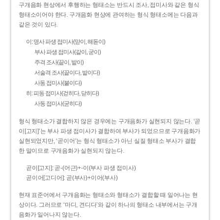
구개음화 현상에서 후행하는 형태소는 반드시 조사, 접미사와 같은 형식
형태소이어야 한다. 구개음화 현상에 관여하는 형식 형태소에는 다음과
같은 것이 있다.
이: 명사 파생 접미사(맏이, 해돋이)
부사 파생 접미사(같이, 굳이)
주격 조사(끝이, 밭이)
서술격 조사(끝이다, 밭이다)
사동 접미사(붙이다)
히: 피동 접미사(걷히다, 닫히다)
사동 접미사(굳히다)
형식 형태소가 결합하지 않은 경우에는 구개음화가 실현되지 않는다. ‘곧
이[고지]’는 부사 파생 접미사가 결합하여 부사가 되었으므로 구개음화가
실현되었지만, ‘곧이어’는 형식 형태소가 아닌 실질 형태소 부사가 결합
한 말이므로 구개음화가 실현되지 않는다.
곧이[고지]: 곧-­(어근)+­-이(부사 파생 접미사)
곧이어[고디어]: 곧(부사)+이어(부사)
현재 표준어에서 구개음화는 형태소와 형태소가 결합할 때 일어나는 현
상이다. 그러므로 ‘마디, 견디다’와 같이 하나의 형태소 내부에서는 구개
음화가 일어나지 않는다.