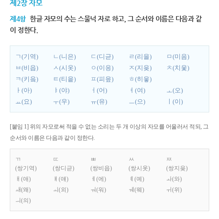
제2장 자모
제4항
한글 자모의 수는 스물넉 자로 하고, 그 순서와 이름은 다음과 같
이 정한다.
ㄱ(기역)
ㄴ(니은)
ㄷ(디귿)
ㄹ(리을)
ㅁ(미음)
ㅂ(비읍)
ㅅ(시옷)
ㅇ(이응)
ㅈ(지읒)
ㅊ(치읓)
ㅋ(키읔)
ㅌ(티읕)
ㅍ(피읖)
ㅎ(히읗)
ㅏ(아)
ㅑ(야)
ㅓ(어)
ㅕ(여)
ㅗ(오)
ㅛ(요)
ㅜ(우)
ㅠ(유)
ㅡ(으)
ㅣ(이)
[붙임 1] 위의 자모로써 적을 수 없는 소리는 두 개 이상의 자모를 어울러서 적되, 그
순서와 이름은 다음과 같이 정한다.
ㄲ
ㄸ
ㅃ
ㅆ
ㅉ
(쌍기역)
(쌍디귿)
(쌍비읍)
(쌍시옷)
(쌍지읒)
ㅐ(애)
ㅒ(얘)
ㅔ(에)
ㅖ(예)
ㅘ(와)
ㅙ(왜)
ㅚ(외)
ㅝ(워)
ㅞ(웨)
ㅟ(위)
ㅢ(의)