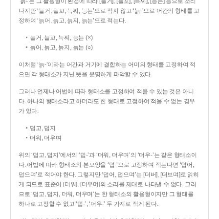
‘늙-’은 그 활용형이 환경에 따라 [늘거], [늘꼬], [늑찌], [능는] 등으로 소리
나지만 ‘늘거, 늘꼬, 늑찌, 능는’으로 적지 않고 ‘늙-’으로 어간의 형태를 고
정하여 ‘늙어, 늙고, 늙지, 늙는’으로 적는다.
늘거, 늘꼬, 늑찌, 능는 (×)
늙어, 늙고, 늙지, 늙는 (○)
이처럼 ‘늙-­’이라는 어간과 거기에 결합하는 어미의 형태를 고정하여 적
으면 각 형태소가 지닌 뜻을 분명하게 파악할 수 있다.
그러나 언제나 어법에 따라 형태소를 고정하여 적을 수 있는 것은 아니
다. 하나의 형태소라고 하더라도 한 형태로 고정하여 적을 수 없는 경우
가 있다.
덥고, 덥지
더워, 더우며
위의 ‘덥고, 덥지’에서의 ‘덥-­’과 ‘더워, 더우며’의 ‘더우-­’는 같은 형태소이
다. 어법에 따라 형태소의 본모양을 ‘덥-­’으로 고정하여 적는다면 ‘덥어,
덥으며’로 적어야 한다. 그렇지만 ‘덥어, 덥으며’는 [더버], [더브며]로 읽히
게 되므로 표준어 [더워], [더우며]의 소리를 제대로 나타낼 수 없다. 그러
므로 ‘덥고, 덥지, 더워, 더우며’는 한 형태소의 활용형이지만 그 형태를
하나로 고정할 수 없고 ‘덥-’, ‘더우-’ 두 가지로 적게 된다.