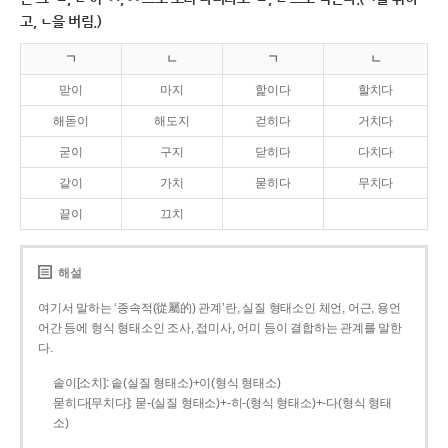
고, ㄴ을 버림.)
ㄱ
ㄴ
ㄱ
ㄴ
맏이
마지
핥이다
할치다
해돋이
해도지
걷히다
거치다
굳이
구지
닫히다
다치다
같이
가치
묻히다
무치다
끝이
끄치
해설
여기서 말하는 ‘종속적(從屬的) 관계’란, 실질 형태소인 체언, 어근, 용언
어간 등에 형식 형태소인 조사, 접미사, 어미 등이 결합하는 관계를 말한
다.
솥이[소치]: 솥(실질 형태소)+이(형식 형태소)
묻히다[무치다]: 묻­-(실질 형태소)+­-히­-(형식 형태소)+-다(형식 형태
소)