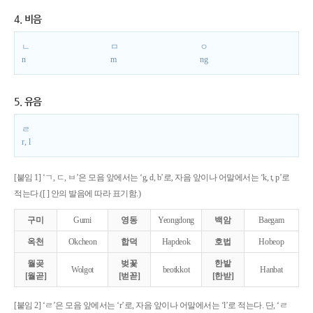
4. 비음
ㄴ
ㅁ
ㅇ
n
m
ng
5. 유음
ㄹ
r, l
[붙임 1] ‘ㄱ, ㄷ, ㅂ’은 모음 앞에서는 ‘g, d, b’로, 자음 앞이나 어말에서는 ‘k, t, p’로
적는다.([ ] 안의 발음에 따라 표기함.)
구미
Gumi
영동
Yeongdong
백암
Baegam
옥천
Okcheon
합덕
Hapdeok
호법
Hobeop
월곶
벚꽃
한밭
Wolgot
beotkkot
Hanbat
[월곧]
[벋꼳]
[한받]
[붙임 2] ‘ㄹ’은 모음 앞에서는 ‘r’로, 자음 앞이나 어말에서는 ‘l’로 적는다. 단, ‘ㄹ