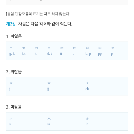
[붙임 2] 장모음의 표기는 따로 하지 않는다.
제2항
자음은 다음 각호와 같이 적는다.
1. 파열음
ㄱ
ㄲ
ㅋ
ㄷ
ㄸ
ㅌ
ㅂ
ㅃ
ㅍ
g, k
kk
k
d, t
tt
t
b, p
pp
p
2. 파찰음
ㅈ
ㅉ
ㅊ
j
jj
ch
3. 마찰음
ㅅ
ㅆ
ㅎ
s
ss
h