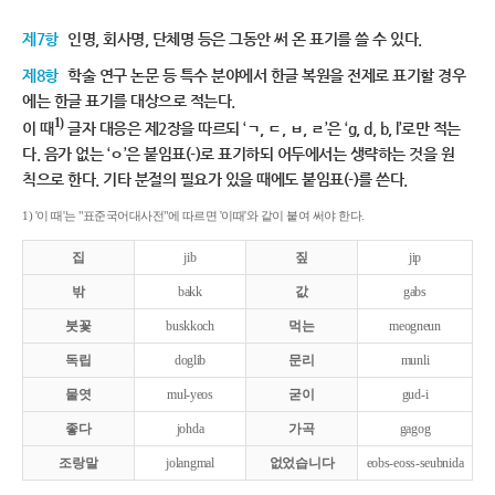
제7항
인명, 회사명, 단체명 등은 그동안 써 온 표기를 쓸 수 있다.
제8항
학술 연구 논문 등 특수 분야에서 한글 복원을 전제로 표기할 경우
에는 한글 표기를 대상으로 적는다.
1)
이 때
글자 대응은 제2장을 따르되 ‘ㄱ, ㄷ, ㅂ, ㄹ’은 ‘g, d, b, l’로만 적는
다. 음가 없는 ‘ㅇ’은 붙임표(-)로 표기하되 어두에서는 생략하는 것을 원
칙으로 한다. 기타 분절의 필요가 있을 때에도 붙임표(-)를 쓴다.
1) '이 때'는 "표준국어대사전"에 따르면 '이때'와 같이 붙여 써야 한다.
집
jib
짚
jip
밖
bakk
값
gabs
붓꽃
buskkoch
먹는
meogneun
독립
doglib
문리
munli
물엿
mul-yeos
굳이
gud-i
좋다
johda
가곡
gagog
조랑말
jolangmal
없었습니다
eobs-eoss-seubnida