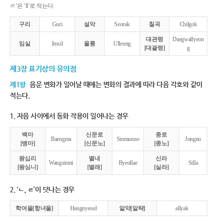
ㄹ’은 ‘ll’로 적는다.
구리
Guri
설악
Seorak
칠곡
Chilgok
대관령
Daegwallyeon
임실
Imsil
울릉
Ulleung
[대괄령]
g
제3장 표기상의 유의점
제1항
음운 변화가 일어날 때에는 변화의 결과에 따라 다음 각호와 같이
적는다.
1. 자음 사이에서 동화 작용이 일어나는 경우
백마
신문로
종로
Baengma
Sinmunno
Jongno
[뱅마]
[신문노]
[종노]
왕십리
별내
신라
Wangsimni
Byeollae
Silla
[왕심니]
[별래]
[실라]
2. ‘ㄴ, ㄹ’이 덧나는 경우
학여울[항녀울]
Hangnyeoul
알약[알략]
allyak