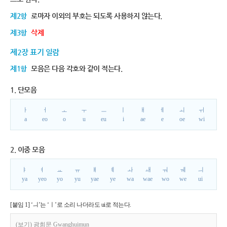
제2항
로마자 이외의 부호는 되도록 사용하지 않는다.
제3항
삭제
제2장 표기 일람
제1항
모음은 다음 각호와 같이 적는다.
1. 단모음
ㅏ
ㅓ
ㅗ
ㅜ
ㅡ
ㅣ
ㅐ
ㅔ
ㅚ
ㅟ
a
eo
o
u
eu
i
ae
e
oe
wi
2. 이중 모음
ㅑ
ㅕ
ㅛ
ㅠ
ㅒ
ㅖ
ㅘ
ㅙ
ㅝ
ㅞ
ㅢ
ya
yeo
yo
yu
yae
ye
wa
wae
wo
we
ui
[붙임 1] ‘ㅢ’는 ‘ㅣ’로 소리 나더라도 ui로 적는다.
(보기) 광희문 Gwanghuimun