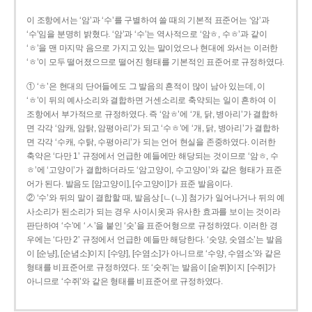
이 조항에서는 ‘암’과 ‘수’를 구별하여 쓸 때의 기본적 표준어는 ‘암’과
‘수’임을 분명히 밝혔다. ‘암’과 ‘수’는 역사적으로 ‘암ㅎ, 수ㅎ’과 같이
‘ㅎ’을 맨 마지막 음으로 가지고 있는 말이었으나 현대에 와서는 이러한
‘ㅎ’이 모두 떨어졌으므로 떨어진 형태를 기본적인 표준어로 규정하였다.
① ‘ㅎ’은 현대의 단어들에도 그 발음의 흔적이 많이 남아 있는데, 이
‘ㅎ’이 뒤의 예사소리와 결합하면 거센소리로 축약되는 일이 흔하여 이
조항에서 부가적으로 규정하였다. 즉 ‘암ㅎ’에 ‘개, 닭, 병아리’가 결합하
면 각각 ‘암캐, 암탉, 암평아리’가 되고 ‘수ㅎ’에 ‘개, 닭, 병아리’가 결합하
면 각각 ‘수캐, 수탉, 수평아리’가 되는 언어 현실을 존중하였다. 이러한
축약은 ‘다만 1’ 규정에서 언급한 예들에만 해당되는 것이므로 ‘암ㅎ, 수
ㅎ’에 ‘고양이’가 결합하더라도 ‘암고양이, 수고양이’와 같은 형태가 표준
어가 된다. 발음도 [암고양이], [수고양이]가 표준 발음이다.
② ‘수’와 뒤의 말이 결합할 때, 발음상 [ㄴ(ㄴ)] 첨가가 일어나거나 뒤의 예
사소리가 된소리가 되는 경우 사이시옷과 유사한 효과를 보이는 것이라
판단하여 ‘수’에 ‘ㅅ’을 붙인 ‘숫’을 표준어형으로 규정하였다. 이러한 경
우에는 ‘다만 2’ 규정에서 언급한 예들만 해당한다. ‘숫양, 숫염소’는 발음
이 [순냥], [순념소]이지 [수양], [수염소]가 아니므로 ‘수양, 수염소’와 같은
형태를 비표준어로 규정하였다. 또 ‘숫쥐’는 발음이 [숟쮜]이지 [수쥐]가
아니므로 ‘수쥐’와 같은 형태를 비표준어로 규정하였다.