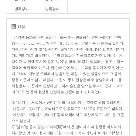
발목쟁이
발목장이
해설
‘ㅣ’ 역행 동화란 뒤에 오는 ‘ㅣ’ 모음 혹은 반모음 ‘ㅣ[j]’에 동화되어 앞에
있는 ‘ㅏ, ㅓ, ㅗ, ㅜ, ㅡ’가 각각 ‘ㅐ, ㅔ, ㅚ, ㅟ, ㅣ’로 바뀌는 현상을 말한다.
가령, ‘아비, 어미, 고기, 죽이다, 끓이다’는 자주 [애비], [에미], [괴기], [쥐기
다], [끼리다]로 발음된다. ‘ㅣ’ 역행 동화는 전국적으로 자주 일어나는 현
상이다. 체언에 조사가 붙은 ‘밥이’를 [배비]와 같이 발음하는 경우는 일부
지역에 국한되어 있으나, 한 단어 안에서는 ‘ㅣ’ 역행 동화가 자주 일어난
다. 그러나 대부분 주의해서 발음하면 피할 수 있는 발음이므로 그 동화
형을 표준어로 삼기 어렵다. 또한 이 동화 현상은 매우 광범위하여 그 동
화형을 다 표준어로 인정하면 오히려 혼란을 일으킬 우려도 있다. 그리하
여 ‘ㅣ’ 역행 동화 현상을 인정하는 표준어는 최소화하였다.
① ‘-나기’는, 서울에서 났다는 뜻의 ‘서울나기’는 그대로 쓰임 직하지만
‘신출나기, 풋나기’는 어색하므로 일률적으로 ‘-내기’를 표준으로 삼았다.
‘여간내기, 보통내기, 새내기’ 등의 어휘에서도 마찬가지로 ‘-내기’를 표준
으로 삼는다.
② ‘남비’는 종래 일본어 ‘나베[鍋]’에서 온 말이라 하여 원형을 의식해서
처리했던 것이나, 현대에는 어원 의식이 거의 사라졌다. 따라서 제5항에