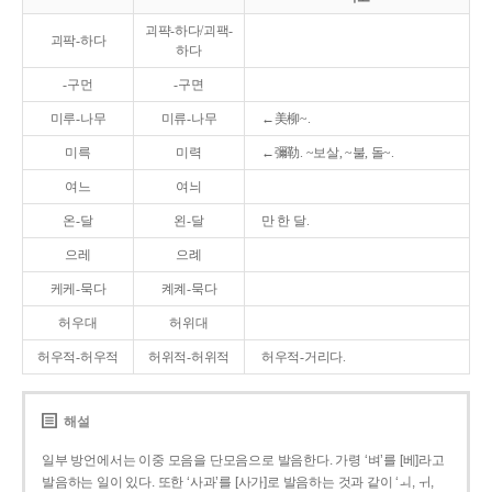
괴퍅-하다/괴팩-
괴팍-하다
하다
-구먼
-구면
미루-나무
미류-나무
←美柳~.
미륵
미력
←彌勒. ~보살, ~불, 돌~.
여느
여늬
온-달
왼-달
만 한 달.
으레
으례
케케-묵다
켸켸-묵다
허우대
허위대
허우적-허우적
허위적-허위적
허우적-거리다.
해설
일부 방언에서는 이중 모음을 단모음으로 발음한다. 가령 ‘벼’를 [베]라고
발음하는 일이 있다. 또한 ‘사과’를 [사가]로 발음하는 것과 같이 ‘ㅚ, ㅟ,