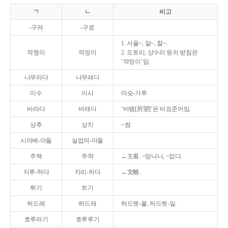
ㄱ
ㄴ
비고
-구려
-구료
1. 서울~, 알~, 찰~.
깍쟁이
깍정이
2. 도토리, 상수리 등의 받침은
‘깍정이’임.
나무라다
나무래다
미수
미시
미숫-가루.
바라다
바래다
‘바램[所望]’은 비표준어임.
상추
상치
~쌈.
시러베-아들
실업의-아들
주책
주착
←主着. ~망나니, ~없다.
지루-하다
지리-하다
←支離.
튀기
트기
허드레
허드래
허드렛-물, 허드렛-일.
호루라기
호루루기