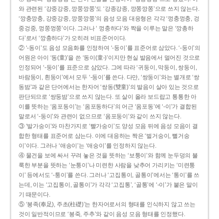
와 관련된 ‘강중강중, 깡쭝깡쭝’도 ‘강종강종, 깡쫑깡쫑’으로 쓰지 않는다.
‘깡충깡충, 강중강중, 깡쭝깡쭝’의 음성 모음 대응형은 각각 ‘껑충껑충, 겅
중겅중, 껑쭝껑쭝’이다. 그러나 ‘ 껑충하다’와 짝을 이루는 말은 ‘깡총하
다’로서 ‘깡충하다’가 오히려 비표준어이다.
② ‘-동이’도 음성 모음화를 인정하여 ‘-둥이’를 표준어로 삼았다. ‘-둥이’의
어원은 아이 ‘동(童)’을 쓴 ‘동이(童-)’이지만 현실 발음에서 멀어진 것으로
인정되어 ‘-둥이’를 표준으로 삼았다. 그에 따라 ‘귀둥이, 막둥이, 쌍둥이,
바람둥이, 흰둥이’에서 모두 ‘-둥이’를 쓴다. 다만, ‘쌍둥이’와는 별개로 ‘쌍
동밤’과 같은 단어에서는 한자어 ‘쌍동(雙童)’의 발음이 살아 있는 것으로
판단되므로 ‘쌍둥밤’으로 쓰지 않는다. 또 살이 올라 보드랍고 통통한 아
이를 뜻하는 ‘옴포동이’는 ‘옴포동하다’의 어근 ‘옴포동’에 ‘-이’가 결합된
말로서 ‘-둥이’와 관련이 없으므로 ‘옴포둥이’와 같이 쓰지 않는다.
③ ‘발가숭이’와 마찬가지로 ‘빨가숭이’도 양성 모음 뒤에 음성 모음이 결
합한 형태를 표준어로 삼는다. 이에 대응하는 짝은 ‘벌거숭이, 뻘거숭
이’이다. 그러나 ‘애송이’는 ‘애숭이’를 인정하지 않는다.
④ 물건을 보에 싸서 꾸려 놓은 것을 뜻하는 ‘보퉁이’와 함께 눈두덩의 불
룩한 부분을 뜻하는 ‘눈퉁이’나 미련한 사람을 낮추어 가리키는 ‘미련퉁
이’ 등에서도 ‘-퉁이’를 쓴다. 그러나 ‘고집통이, 골통이’에서는 ‘통이’를 쓰
는데, 이는 ‘고집통이, 골통이’가 각각 ‘고집통’, ‘골통’에 ‘-이’가 붙은 말이
기 때문이다.
⑤ ‘봉족(奉足), 주초(柱礎)’는 한자어로서의 형태를 인식하지 않고 쓰는
것이 일반적이므로 ‘봉죽, 주추’와 같이 음성 모음 형태를 인정했다.