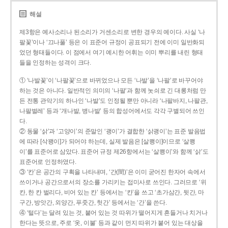
해설
제3항은 예사소리나 된소리가 거센소리로 변한 경우의 예이다. 사실 ‘나
팔꽃’이나 ‘끄나풀’ 등은 이 표준어 규정이 공표되기 전에 이미 일반화되
었던 형태들이다. 이 점에서 여기 예시한 어휘는 이미 뿌리를 내린 형태
들을 인정하는 성격이 크다.
① ‘나발꽃’이 ‘나팔꽃’으로 바뀌었으나 모든 ‘나발’을 ‘나팔’로 바꾸어야
하는 것은 아니다. 일반적인 의미의 ‘나팔’과 함께 놋쇠로 긴 대롱처럼 만
든 전통 관악기의 하나인 ‘나발’도 인정될 뿐만 아니라 ‘나팔바지, 나팔관,
나팔벌레’ 등과 ‘개나발, 병나발’ 등의 합성어에서도 각각 구별되어 쓰인
다.
② 동물 ‘삵’과 ‘고양이’의 준말인 ‘괭이’가 결합한 ‘삵괭이’는 표준 발음법
에 따라 [삭꽹이]가 되어야 하는데, 실제 발음은 [살쾡이]이므로 ‘살쾡
이’를 표준어로 삼았다. 표준어 규정 제26항에서는 ‘살쾡이’와 함께 ‘삵’도
표준어로 인정하였다.
③ ‘칸’은 공간의 구획을 나타내며, ‘간(間)’은 이미 굳어진 한자어 속에서
쓰이거나 공간으로서의 장소를 가리키는 접미사로 쓰인다. 그러므로 ‘위
칸, 한 칸 벌리다, 비어 있는 칸’ 등에서는 ‘칸’을 쓰고 ‘초가삼간, 뒷간, 마
구간, 방앗간, 외양간, 푸줏간, 헛간’ 등에서는 ‘간’을 쓴다.
④ ‘털다’는 달려 있는 것, 붙어 있는 것 따위가 떨어지게 흔들거나 치거나
한다는 뜻으로, 주로 ‘옷, 이불’ 등과 같이 먼지 따위가 붙어 있는 대상을