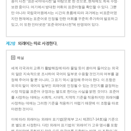
종이 사전 “표준국어대사전”을 바탕으로 한 것으로, 현재에도 계속 수정·
보완 중이다. 여기에서 방대한 어휘의 표준어형을 확인할 수 있다. 그뿐
만 아니라 국립국어원에서는 시간의 흐름에 따라 과거에는 비표준어였
지만 현재에는 표준어로 인정될 만한 어휘를 꾸준히 추가하여 발표하고
있고, 이 또한 인터넷판 “표준국어대사전”에 반영되어 있다.
제2항
외래어는 따로 사정한다.
해설
세계 각국과의 교류가 활발해짐에 따라 물밀 듯이 쏟아져 들어오는 외국
의 말은 지속적으로 조사하여 국어의 일부로 수용할 것인가의 여부를 결
정해 주어야 할 뿐 아니라, 그 표기 역시 결정해 주어야 한다. 이 조항은
외국의 말이 국어의 일부인 외래어로 인정될 수 있는 것인지를 결정하는
사정 작업을 표준어 규정과는 별도로 한다는 사실을 밝힌 것이다. 표준어
를 사정하는 데에는 사회적, 시대적, 지역적 기준을 적용하지만 외래어를
사정하는 데에는 그러한 기준을 적용하기 어렵기 때문에 이 조항을 따로
마련한 것이다.
이에 따라 외래어는 외래어 표기법(문체부 고시 제2017-14호)을 기준으
로 별도로 사정한다. 다만 외래어 표기법의 ‘외래어’가 고유 명사를 포함