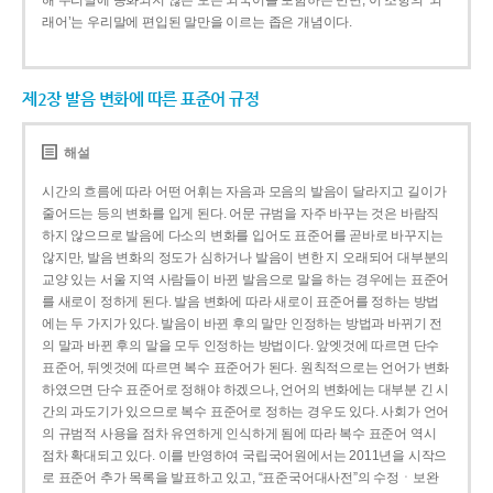
해 우리말에 동화되지 않은 모든 외국어를 포함하는 반면, 이 조항의 ‘외
래어’는 우리말에 편입된 말만을 이르는 좁은 개념이다.
제2장 발음 변화에 따른 표준어 규정
해설
시간의 흐름에 따라 어떤 어휘는 자음과 모음의 발음이 달라지고 길이가
줄어드는 등의 변화를 입게 된다. 어문 규범을 자주 바꾸는 것은 바람직
하지 않으므로 발음에 다소의 변화를 입어도 표준어를 곧바로 바꾸지는
않지만, 발음 변화의 정도가 심하거나 발음이 변한 지 오래되어 대부분의
교양 있는 서울 지역 사람들이 바뀐 발음으로 말을 하는 경우에는 표준어
를 새로이 정하게 된다. 발음 변화에 따라 새로이 표준어를 정하는 방법
에는 두 가지가 있다. 발음이 바뀐 후의 말만 인정하는 방법과 바뀌기 전
의 말과 바뀐 후의 말을 모두 인정하는 방법이다. 앞엣것에 따르면 단수
표준어, 뒤엣것에 따르면 복수 표준어가 된다. 원칙적으로는 언어가 변화
하였으면 단수 표준어로 정해야 하겠으나, 언어의 변화에는 대부분 긴 시
간의 과도기가 있으므로 복수 표준어로 정하는 경우도 있다. 사회가 언어
의 규범적 사용을 점차 유연하게 인식하게 됨에 따라 복수 표준어 역시
점차 확대되고 있다. 이를 반영하여 국립국어원에서는 2011년을 시작으
로 표준어 추가 목록을 발표하고 있고, “표준국어대사전”의 수정ㆍ보완