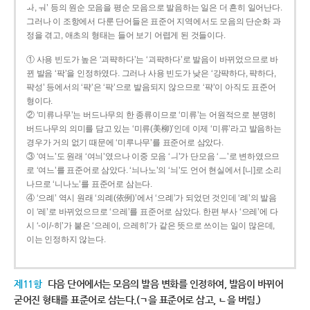
ㅘ, ㅝ’ 등의 원순 모음을 평순 모음으로 발음하는 일은 더 흔히 일어난다.
그러나 이 조항에서 다룬 단어들은 표준어 지역에서도 모음의 단순화 과
정을 겪고, 애초의 형태는 들어 보기 어렵게 된 것들이다.
① 사용 빈도가 높은 ‘괴퍅하다’는 ‘괴팍하다’로 발음이 바뀌었으므로 바
뀐 발음 ‘팍’을 인정하였다. 그러나 사용 빈도가 낮은 ‘강퍅하다, 퍅하다,
퍅성’ 등에서의 ‘퍅’은 ‘팍’으로 발음되지 않으므로 ‘퍅’이 아직도 표준어
형이다.
② ‘미류나무’는 버드나무의 한 종류이므로 ‘미류’는 어원적으로 분명히
버드나무의 의미를 담고 있는 ‘미류(美柳)’인데 이제 ‘미류’라고 발음하는
경우가 거의 없기 때문에 ‘미루나무’를 표준어로 삼았다.
③ ‘여느’도 원래 ‘여늬’였으나 이중 모음 ‘ㅢ’가 단모음 ‘ㅡ’로 변하였으므
로 ‘여느’를 표준어로 삼았다. ‘늬나노’의 ‘늬’도 언어 현실에서 [니]로 소리
나므로 ‘니나노’를 표준어로 삼는다.
④ ‘으례’ 역시 원래 ‘의례(依例)’에서 ‘으례’가 되었던 것인데 ‘례’의 발음
이 ‘레’로 바뀌었으므로 ‘으레’를 표준어로 삼았다. 한편 부사 ‘으레’에 다
시 ‘-이/-히’가 붙은 ‘으레이, 으레히’가 같은 뜻으로 쓰이는 일이 많은데,
이는 인정하지 않는다.
제11항
다음 단어에서는 모음의 발음 변화를 인정하여, 발음이 바뀌어
굳어진 형태를 표준어로 삼는다.(ㄱ을 표준어로 삼고, ㄴ을 버림.)