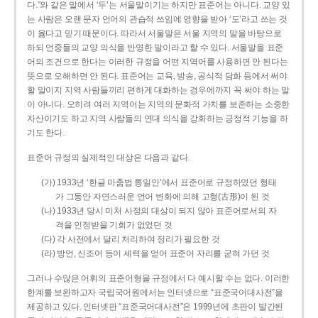
다.”와 같은 말에서 ‘두’는 서울말이기는 하지만 표준어는 아니다. 교양 있
는 사람은 오랜 문자 언어의 관습적 쓰임에 영향을 받아 ‘도’라고 쓰는 것
이 옳다고 믿기 때문이다. 따라서 서울말은 서울 지역의 말을 바탕으로
하되 언중들의 교양 의식을 반영한 말이라고 할 수 있다. 서울말을 표준
어의 조건으로 한다는 이러한 규정을 어떤 지역어를 사용하면 안 된다는
뜻으로 오해하면 안 된다. 표준어는 교육, 방송, 공식적 담화 등에서 써야
할 말이지 지역 사람들끼리 편하게 대화하는 경우에까지 꼭 써야 하는 말
이 아니다. 오히려 여러 지역어는 지역의 문화적 가치를 보존하는 소중한
자산이기도 하고 지역 사람들의 연대 의식을 강화하는 긍정적 기능을 하
기도 한다.
표준어 규정의 실제적인 대상은 다음과 같다.
(가) 1933년 ‘한글 마춤법 통일안’에서 표준어로 규정하였던 형태
가 그동안 자연스러운 언어 변화에 의해 고형(古形)이 된 것
(나) 1933년 당시 미처 사정의 대상이 되지 않아 표준어로서의 자
격을 인정받을 기회가 없었던 것
(다) 각 사전에서 달리 처리하여 정리가 필요한 것
(라) 방언, 신조어 등이 세력을 얻어 표준어 자리를 굳혀 가던 것
그러나 수많은 어휘의 표준어형을 규정에서 다 예시할 수는 없다. 이러한
한계를 보완하고자 국립국어원에서는 인터넷으로 “표준국어대사전”을
제공하고 있다. 인터넷판 “표준국어대사전”은 1999년에 초판이 발간된