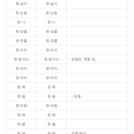
윗-넓이
웃-넓이
윗-눈썹
웃-눈썹
윗-니
웃-니
윗-당줄
웃-당줄
윗-덧줄
웃-덧줄
윗-도리
웃-도리
윗-동아리
웃-동아리
준말은 ‘윗동’임.
윗-막이
웃-막이
윗-머리
웃-머리
윗-목
웃-목
윗-몸
웃-몸
~ 운동.
윗-바람
웃-바람
윗-배
웃-배
윗-벌
웃-벌
윗-변
웃-변
수학 용어.