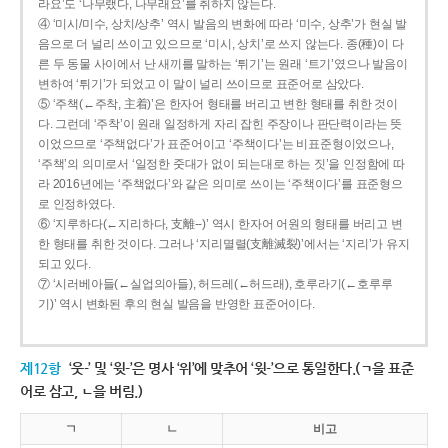
라요’도 ‘나무랬다, 나무래요’를 취하지 않는다.
④ ‘미시/미수, 상치/상추’ 역시 발음의 변화에 따라 ‘미수, 상추’가 현실 발
음으로 더 널리 쓰이고 있으므로 ‘미시, 상치’로 쓰지 않는다. 종(種)이 다
른 두 동물 사이에서 난 새끼를 말하는 ‘튀기’는 원래 ‘트기’였으나 발음이
변하여 ‘튀기’가 되었고 이 말이 널리 쓰이므로 표준어로 삼았다.
⑤ ‘주책(←주착, 主着)’은 한자어 형태를 버리고 변한 형태를 취한 것이
다. 그런데 ‘주착’이 원래 일정하게 자리 잡힌 주장이나 판단력이라는 뜻
이었으므로 ‘주책없다’가 표준어이고 ‘주책이다’는 비표준형이었으나,
‘주책’의 의미로서 ‘일정한 줏대가 없이 되는대로 하는 짓’을 인정함에 따
라 2016년에는 ‘주책없다’와 같은 의미로 쓰이는 ‘주책이다’를 표준형으
로 인정하였다.
⑥ ‘지루하다(←지리하다, 支離--)’ 역시 한자어 어원의 형태를 버리고 변
한 형태를 취한 것이다. 그러나 ‘지리멸렬(支離滅裂)’에서는 ‘지리’가 유지
되고 있다.
⑦ ‘시러베아들(←실업의아들), 허드레(←허드래), 호루라기(←호루루
기)’ 역시 변화된 후의 현실 발음을 반영한 표준어이다.
제12항
‘웃-’ 및 ‘윗-’은 명사 ‘위’에 맞추어 ‘윗-’으로 통일한다.(ㄱ을 표준
어로 삼고, ㄴ을 버림.)
ㄱ
ㄴ
비고