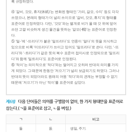
록 규정하였다.
④ ‘갈비, 갓모, 휴지(休紙)’는 변화된 형태인 ‘가리, 갈모, 수지’ 등도 각각
쓰였으나, 본래의 형태가 더 널리 쓰이므로 ‘갈비, 갓모, 휴지’의 형태를
표준어로 인정하였다. 다만, ‘갓모’와는 별개로 비가 올 때 갓 위에 덮어
쓰던 고깔 비슷하게 생긴 물건을 뜻하는 ‘갈모(-帽)’는 표준어로 인정한
다.
⑤ ‘밀-’에 ‘-뜨리다’가 붙은 ‘밀뜨리다’도 언중이 ‘밀다’의 뜻을 의식하고
있으므로 비록 ‘미뜨리다’가 쓰이고 있어도 ‘밀뜨리다’로 쓴다. 다만, ‘-뜨
리다’와 ‘-트리다’가 같은 뜻의 복수 표준어 접미사로 인정되므로 ‘밀뜨리
다’와 함께 ‘밀트리다’도 표준어로 인정된다.
⑥ ‘적이’는 의미적으로 ‘적다’와는 멀어지고 오히려 반대의 의미를 가지
게 되었다. 그 때문에 한동안 ‘저으기’가 널리 보급되기도 하였다. 그러나
반대의 뜻이 되었더라도 원래의 어원 ‘적다’와의 관계는 부정할 수 없기
때문에 ‘저으기’가 아닌 ‘적이’를 표준어로 삼았다.
제6항
다음 단어들은 의미를 구별함이 없이, 한 가지 형태만을 표준어로
삼는다.(ㄱ을 표준어로 삼고, ㄴ을 버림.)
ㄱ
ㄴ
비고
돌
돐
생일, 주기.