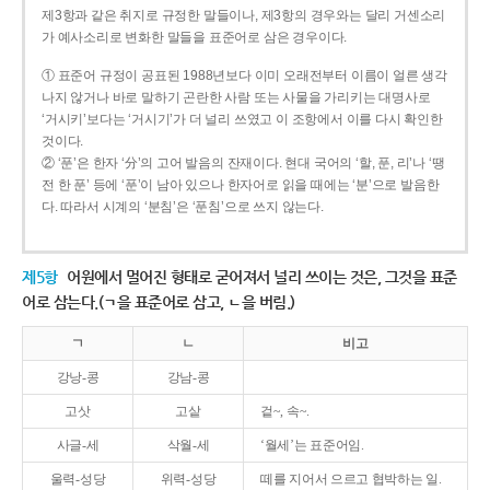
제3항과 같은 취지로 규정한 말들이나, 제3항의 경우와는 달리 거센소리
가 예사소리로 변화한 말들을 표준어로 삼은 경우이다.
① 표준어 규정이 공표된 1988년보다 이미 오래전부터 이름이 얼른 생각
나지 않거나 바로 말하기 곤란한 사람 또는 사물을 가리키는 대명사로
‘거시키’보다는 ‘거시기’가 더 널리 쓰였고 이 조항에서 이를 다시 확인한
것이다.
② ‘푼’은 한자 ‘分’의 고어 발음의 잔재이다. 현대 국어의 ‘할, 푼, 리’나 ‘땡
전 한 푼’ 등에 ‘푼’이 남아 있으나 한자어로 읽을 때에는 ‘분’으로 발음한
다. 따라서 시계의 ‘분침’은 ‘푼침’으로 쓰지 않는다.
제5항
어원에서 멀어진 형태로 굳어져서 널리 쓰이는 것은, 그것을 표준
어로 삼는다.(ㄱ을 표준어로 삼고, ㄴ을 버림.)
ㄱ
ㄴ
비고
강낭-콩
강남-콩
고삿
고샅
겉~, 속~.
사글-세
삭월-세
‘월세’는 표준어임.
울력-성당
위력-성당
떼를 지어서 으르고 협박하는 일.