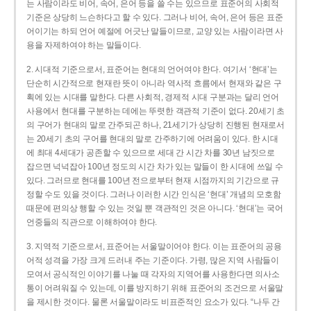
는 사람이라도 비어, 속어, 은어 등을 쓸 수는 있으므로 표준어의 사회적
기준은 상당히 느슨하다고 할 수 있다. 그러나 비어, 속어, 은어 등은 표준
어이기는 하되 언어 예절에 어긋난 말들이므로, 교양 있는 사람이라면 사
용을 자제하여야 하는 말들이다.
2. 시대적 기준으로서, 표준어는 현대의 언어여야 한다. 여기서 ‘현대’는
단순히 시간적으로 현재란 뜻이 아니라 역사적 흐름에서 현재와 같은 구
획에 있는 시대를 말한다. 다른 사회적, 경제적 시대 구분과는 달리 언어
사용에서 현대를 구분하는 데에는 뚜렷한 객관적 기준이 없다. 20세기 초
의 구어가 현대의 말로 간주되곤 하나, 21세기가 상당히 진행된 현재로서
는 20세기 초의 구어를 현대의 말로 간주하기에 어려움이 있다. 한 시대
에 최대 4세대가 공존할 수 있으므로 세대 간 시간 차를 30년 남짓으로
잡으면 넉넉잡아 100년 정도의 시간 차가 있는 말들이 한 시대에 쓰일 수
있다. 그러므로 현대를 100년 전으로부터 현재 시점까지의 기간으로 규
정할 수도 있을 것이다. 그러나 이러한 시간 인식은 ‘현대’ 개념의 모호함
때문에 편의상 행할 수 있는 것일 뿐 객관적인 것은 아니다. ‘현대’는 국어
언중들의 직관으로 이해하여야 한다.
3. 지역적 기준으로서, 표준어는 서울말이어야 한다. 이는 표준어의 공용
어적 성격을 가장 크게 드러내 주는 기준이다. 가령, 많은 지역 사람들이
모여서 공식적인 이야기를 나눌 때 각자의 지역어를 사용한다면 의사소
통이 어려워질 수 있는데, 이를 방지하기 위해 표준어의 조건으로 서울말
을 제시한 것이다. 물론 서울말이라도 비표준적인 요소가 있다. “나두 간