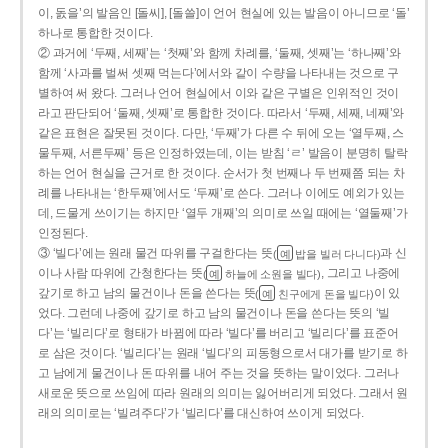
이, 돐을’의 발음인 [돌씨], [돌쓸]이 언어 현실에 있는 발음이 아니므로 ‘돌’
하나로 통합한 것이다.
② 과거에 ‘두째, 세째’는 ‘첫째’와 함께 차례를, ‘둘째, 셋째’는 ‘하나째’와
함께 ‘사과를 벌써 셋째 먹는다’에서와 같이 수량을 나타내는 것으로 구
별하여 써 왔다. 그러나 언어 현실에서 이와 같은 구별은 인위적인 것이
라고 판단되어 ‘둘째, 셋째’로 통합한 것이다. 따라서 ‘두째, 세째, 네째’와
같은 표현은 잘못된 것이다. 다만, ‘두째’가 다른 수 뒤에 오는 ‘열두째, 스
물두째, 서른두째’ 등은 인정하였는데, 이는 받침 ‘ㄹ’ 발음이 분명히 탈락
하는 언어 현실을 근거로 한 것이다. 순서가 첫 번째나 두 번째쯤 되는 차
례를 나타내는 ‘한두째’에서도 ‘두째’로 쓴다. 그러나 이에도 예외가 있는
데, 드물게 쓰이기는 하지만 ‘열두 개째’의 의미로 쓰일 때에는 ‘열둘째’가
인정된다.
③ ‘빌다’에는 원래 물건 따위를 구걸한다는 뜻
과 신
(
밥을 빌러 다니다)
예
이나 사람 따위에 간청한다는 뜻
, 그리고 나중에
(
하늘에 소원을 빌다)
예
갚기로 하고 남의 물건이나 돈을 쓴다는 뜻
이 있
(
친구에게 돈을 빌다)
예
었다. 그런데 나중에 갚기로 하고 남의 물건이나 돈을 쓴다는 뜻의 ‘빌
다’는 ‘빌리다’로 형태가 바뀜에 따라 ‘빌다’를 버리고 ‘빌리다’를 표준어
로 삼은 것이다. ‘빌리다’는 원래 ‘빌다’의 피동형으로서 대가를 받기로 하
고 남에게 물건이나 돈 따위를 내어 주는 것을 뜻하는 말이었다. 그러나
새로운 뜻으로 쓰임에 따라 원래의 의미는 잃어버리게 되었다. 그래서 원
래의 의미로는 ‘빌려주다’가 ‘빌리다’를 대신하여 쓰이게 되었다.