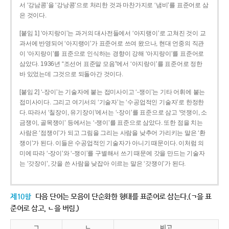
서 ‘강남콩’을 ‘강낭콩’으로 처리한 것과 마찬가지로 ‘냄비’를 표준어로 삼
은 것이다.
[붙임 1] ‘아지랑이’는 과거의 대사전들에서 ‘아지랭이’로 고쳐진 것이 교
과서에 반영되어 ‘아지랭이’가 표준어로 쓰여 왔으나, 현대 언중의 직관
이 ‘아지랑이’를 표준으로 인식하는 경향이 강해 ‘아지랑이’를 표준어로
삼았다. 1936년 “조선어 표준말 모음”에서 ‘아지랑이’를 표준어로 정한
바 있었는데 그것으로 되돌아간 것이다.
[붙임 2] ‘-장이’는 기술자에 붙는 접미사이고 ‘-쟁이’는 기타 어휘에 붙는
접미사이다. 그리고 여기서의 ‘기술자’는 ‘수공업적인 기술자’로 한정한
다. 따라서 ‘칠장이, 유기장이’에서는 ‘-장이’를 표준으로 삼고 ‘멋쟁이, 소
금쟁이, 골목쟁이’ 등에서는 ‘-쟁이’를 표준으로 삼았다. 또한 점을 치는
사람은 ‘점쟁이’가 되고 그림을 그리는 사람을 낮추어 가리키는 말은 ‘환
쟁이’가 된다. 이들은 수공업적인 기술자가 아니기 때문이다. 이처럼 의
미에 따라 ‘-장이’와 ‘-쟁이’를 구별해서 쓰기 때문에 갓을 만드는 기술자
는 ‘갓장이’, 갓을 쓴 사람을 낮잡아 이르는 말은 ‘갓쟁이’가 된다.
제10항
다음 단어는 모음이 단순화한 형태를 표준어로 삼는다.(ㄱ을 표
준어로 삼고, ㄴ을 버림.)
ㄱ
ㄴ
비고