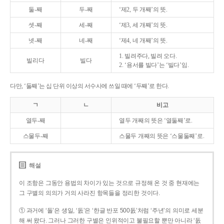
둘-째
두-째
‘제2, 두 개째’의 뜻.
셋-째
세-째
‘제3, 세 개째’의 뜻.
넷-째
네-째
‘제4, 네 개째’의 뜻.
1. 빌려주다, 빌려 오다.
빌리다
빌다
2. ‘용서를 빌다’는 ‘빌다’임.
다만, ‘둘째’는 십 단위 이상의 서수사에 쓰일 때에 ‘두째’로 한다.
ㄱ
ㄴ
비고
열두-째
열두 개째의 뜻은 ‘열둘째’로.
스물두-째
스물두 개째의 뜻은 ‘스물둘째’로.
해설
이 조항은 그동안 용법의 차이가 있는 것으로 규정해 온 것 중 현재에는
그 구별의 의의가 거의 사라진 항목들을 정리한 것이다.
① 과거에 ‘돌’은 생일, ‘돐’은 ‘한글 반포 500돐’처럼 ‘주년’의 의미로 세분
해 써 왔다. 그러나 그러한 구별은 인위적이고 불필요할 뿐만 아니라 ‘돐