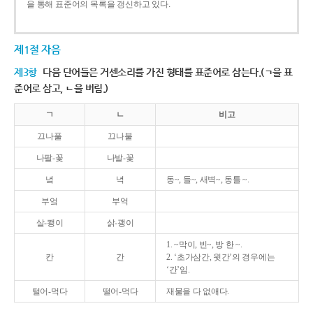
을 통해 표준어의 목록을 갱신하고 있다.
제1절 자음
제3항
다음 단어들은 거센소리를 가진 형태를 표준어로 삼는다.(ㄱ을 표
준어로 삼고, ㄴ을 버림.)
ㄱ
ㄴ
비고
끄나풀
끄나불
나팔-꽃
나발-꽃
녘
녁
동~, 들~, 새벽~, 동틀 ~.
부엌
부억
살-쾡이
삵-괭이
1. ~막이, 빈~, 방 한 ~.
칸
간
2. ‘초가삼간, 윗간’의 경우에는
‘간’임.
털어-먹다
떨어-먹다
재물을 다 없애다.