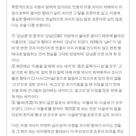
학문적으로는 어원이 밝혀져 있더라도 언중의 어원 의식이 약해져서 어
원으로부터 멀어진 형태가 널리 쓰이면 그 말을 표준어로 삼고, 어원에
충실한 형태이더라도 현실적으로 쓰이지 않는 말은 표준어로 삼지 않겠
다는 것을 다룬 조항이다.
① ‘강낭콩’은 중국의 ‘강남(江南)’ 지방에서 들여온 콩이기 때문에 붙여진
이름인데, ‘강남’의 형태가 변하여 ‘강낭’이 되었다. 제9항의 ‘남비’가 ‘냄
비’로 변한 것과 마찬가지로 언중이 이미 어원을 인식하지 않고 변한 형
태대로 발음하는 언어 현실을 그대로 반영하여 ‘강낭콩’으로 쓰게 한 것
이다.
② 예전에는 ‘지붕을 일 때에 쓰는 새끼’와 ‘좁은 골목이나 길’을 모두 ‘고
샅’으로 써 왔는데, 앞의 뜻의 말에 대해 어원 의식이 희박해져서 조사가
붙은 형태가 [고사시/고사슬] 등으로 발음되고 있으므로 앞의 뜻의 말을
‘고삿’으로 정한 것이다. ‘속고삿’은 초가지붕을 일 때 이엉을 얹기 전에
지붕 위에 건너질러 잡아매는 새끼이고, ‘겉고삿’은 이엉을 얹은 위에 걸
쳐 매는 새끼이다.
③ ‘월세(月貰)’와 뜻이 같은 말로서 과거에는 ‘삭월세’와 ‘사글세’가 모두
쓰였다. 그러나 ‘삭월세’를 한자어 ‘朔月貰’로 보는 것은 ‘사글세’의 음을
단순히 한자로 흉내 낸 것으로 보아 ‘사글세’만을 표준으로 삼은 것이다.
다만, 어원 의식이 여전히 남아 있어 어원을 의식한 형태가 쓰이는 것들
은 그 짝이 되는 비어원적인 형태보다 더 우선적으로 표준어 자격을 주도