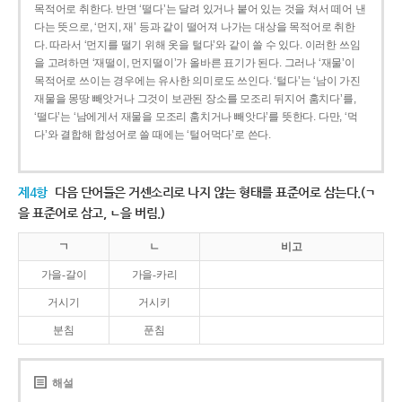
목적어로 취한다. 반면 ‘떨다’는 달려 있거나 붙어 있는 것을 쳐서 떼어 낸
다는 뜻으로, ‘먼지, 재’ 등과 같이 떨어져 나가는 대상을 목적어로 취한
다. 따라서 ‘먼지를 떨기 위해 옷을 털다’와 같이 쓸 수 있다. 이러한 쓰임
을 고려하면 ‘재떨이, 먼지떨이’가 올바른 표기가 된다. 그러나 ‘재물’이
목적어로 쓰이는 경우에는 유사한 의미로도 쓰인다. ‘털다’는 ‘남이 가진
재물을 몽땅 빼앗거나 그것이 보관된 장소를 모조리 뒤지어 훔치다’를,
‘떨다’는 ‘남에게서 재물을 모조리 훔치거나 빼앗다’를 뜻한다. 다만, ‘먹
다’와 결합해 합성어로 쓸 때에는 ‘털어먹다’로 쓴다.
제4항
다음 단어들은 거센소리로 나지 않는 형태를 표준어로 삼는다.(ㄱ
을 표준어로 삼고, ㄴ을 버림.)
ㄱ
ㄴ
비고
가을-갈이
가을-카리
거시기
거시키
분침
푼침
해설