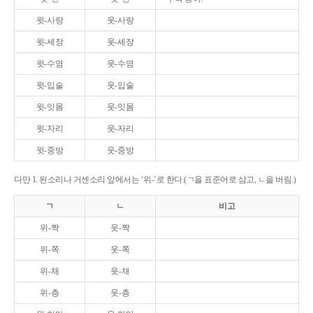
윗-사랑
웃-사랑
윗-세장
웃-세장
윗-수염
웃-수염
윗-입술
웃-입술
윗-잇몸
웃-잇몸
윗-자리
웃-자리
윗-중방
웃-중방
다만 1. 된소리나 거센소리 앞에서는 ‘위-’로 한다.(ㄱ을 표준어로 삼고, ㄴ을 버림.)
ㄱ
ㄴ
비고
위-짝
웃-짝
위-쪽
웃-쪽
위-채
웃-채
위-층
웃-층