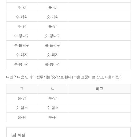
수-컷
숫-것
수-키와
숫-기와
수-탉
숫-닭
수-탕나귀
숫-당나귀
수-톨쩌귀
숫-돌쩌귀
수-퇘지
숫-돼지
수-평아리
숫-병아리
다만 2. 다음 단어의 접두사는 '숫-'으로 한다.(ㄱ을 표준어로 삼고, ㄴ을 버림.)
ㄱ
ㄴ
비고
숫-양
수-양
숫-염소
수-염소
숫-쥐
수-쥐
해설