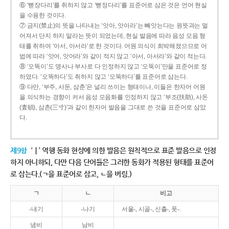
⑥ ‘뻗장다리’를 취하지 않고 ‘뻗정다리’를 표준어로 삼은 것은 언어 현실
을 수용한 것이다.
⑦ 금지(禁止)의 뜻을 나타내는 ‘앗아, 앗아라’는 빼앗는다는 원뜻과는 멀
어져서 단지 하지 말라는 뜻이 되었는데, 현실 발음에 따라 음성 모음 형
태를 취하여 ‘아서, 아서라’로 한 것이다. 어원 의식이 희박해졌으므로 어
법에 따라 ‘앗어, 앗어라’와 같이 적지 않고 ‘아서, 아서라’와 같이 적는다.
⑧ ‘오똑이’도 명사나 부사로 다 인정하지 않고 ‘오뚝이’만을 표준어로 정
하였다. ‘오똑하다’도 취하지 않고 ‘오뚝하다’를 표준어로 삼는다.
⑨ 다만, ‘부주, 사둔, 삼춘’은 널리 쓰이는 형태이나, 이들은 한자어 어원
을 의식하는 경향이 커서 음성 모음화를 인정하지 않고 ‘부조(扶助), 사돈
(査頓), 삼촌(三寸)’과 같이 한자어 발음을 그대로 쓴 것을 표준어로 삼았
다.
제9항
‘ㅣ’ 역행 동화 현상에 의한 발음은 원칙적으로 표준 발음으로 인정
하지 아니하되, 다만 다음 단어들은 그러한 동화가 적용된 형태를 표준어
로 삼는다.(ㄱ을 표준어로 삼고, ㄴ을 버림.)
ㄱ
ㄴ
비고
-내기
-나기
서울-, 시골-, 신출-, 풋-.
냄비
남비