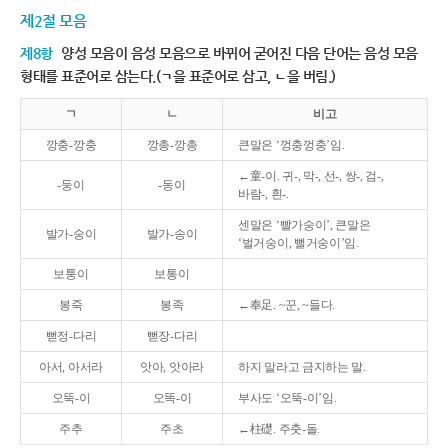
제2절 모음
제8항
양성 모음이 음성 모음으로 바뀌어 굳어진 다음 단어는 음성 모음
형태를 표준어로 삼는다.(ㄱ을 표준어로 삼고, ㄴ을 버림.)
ㄱ
ㄴ
비고
깡충-깡충
깡총-깡총
큰말은 ‘껑충껑충’임.
←童-이. 귀-, 막-, 선-, 쌍-, 검-,
-둥이
-동이
바람-, 흰-.
센말은 ‘빨가숭이’, 큰말은
발가-숭이
발가-송이
‘벌거숭이, 뻘거숭이’임.
보퉁이
보통이
봉죽
봉족
←奉足. ~꾼, ~들다.
뻗정-다리
뻗장-다리
아서, 아서라
앗아, 앗아라
하지 말라고 금지하는 말.
오뚝-이
오똑-이
부사도 ‘오뚝-이’임.
주추
주초
←柱礎. 주춧-돌.