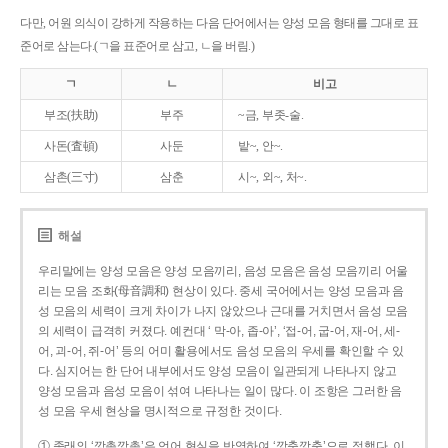
다만, 어원 의식이 강하게 작용하는 다음 단어에서는 양성 모음 형태를 그대로 표
준어로 삼는다.(ㄱ을 표준어로 삼고, ㄴ을 버림.)
ㄱ
ㄴ
비고
부조(扶助)
부주
~금, 부좃-술.
사돈(査頓)
사둔
밭~, 안~.
삼촌(三寸)
삼춘
시~, 외~, 처~.
해설
우리말에는 양성 모음은 양성 모음끼리, 음성 모음은 음성 모음끼리 어울
리는 모음 조화(母音調和) 현상이 있다. 중세 국어에서는 양성 모음과 음
성 모음의 세력이 크게 차이가 나지 않았으나 근대를 거치면서 음성 모음
의 세력이 급격히 커졌다. 예컨대 ‘ 막-아, 좁-아’, ‘접-어, 굽-어, 재-어, 세-
어, 괴-어, 쥐-어’ 등의 어미 활용에서도 음성 모음의 우세를 확인할 수 있
다. 심지어는 한 단어 내부에서도 양성 모음이 일관되게 나타나지 않고
양성 모음과 음성 모음이 섞여 나타나는 일이 많다. 이 조항은 그러한 음
성 모음 우세 현상을 명시적으로 규정한 것이다.
① 종래의 ‘깡총깡총’은 언어 현실을 반영하여 ‘깡충깡충’으로 정했다. 이