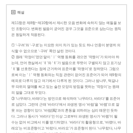
해설
제11항은 제8항~제10항에서 제시한 모음 변화에 속하지 않는 예들을 보
인 조항이다. 변화된 발음이 굳어진 경우 그것을 표준으로 삼는다는 원칙
은 동일하게 적용된다.
① ‘-구려’와 ‘-구료’는 미묘한 의미 차가 있는 듯도 하나 언중이 분명히 의
식할 수 없으므로 ‘-구려’ 쪽만 살린 것이다.
② 원래 ‘깍정이’였던 말이 ‘ㅣ’ 역행 동화를 겪으면 ‘깍젱이’가 되어야 하
는데, 언어 현실에서 ‘ㅐ’와 ‘ㅔ’가 발음으로 뚜렷이 구별되지 않고 표기상
‘ㅐ’를 선호한다는 점에 근거하여 표준어를 ‘깍쟁이’로 정하였다. 그럼으
로써 이는 ‘ㅣ’ 역행 동화와는 직접 관련이 없어진 표준어가 되어 제9항의
예외로 다루지 않고 여기에서 다루게 된 것이다. 그러나 밤나무, 떡갈나
무 따위의 열매를 싸고 있는 술잔 모양의 받침을 뜻하는 ‘깍정이’는 원래
의 말을 그대로 두었다.
③ ‘나무래다, 바래다’는 방언으로 해석하여 ‘나무라다, 바라다’를 표준어
로 삼았다. 그런데 근래 ‘바라다’에서 파생된 명사 ‘바람’을 ‘바램’으로 잘
못 쓰는 경향이 있다. ‘바람[風]’과의 혼동을 피하려는 심리 때문인 듯하
다. 그러나 동사가 ‘바라다’인 이상 그로부터 파생된 명사가 ‘바램’이 될
수는 없어 비고에서 이를 명기하였다. ‘바라다’의 활용형으로, ‘바랬다, 바
래요’는 비표준형이고 ‘바랐다, 바라요’가 표준형이 된다. ‘나무랐다, 나무