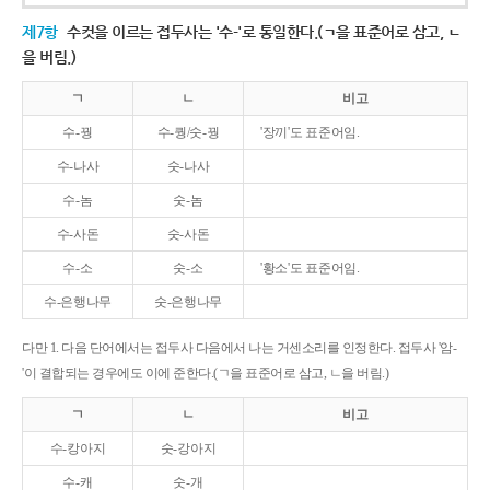
제7항
수컷을 이르는 접두사는 '수-'로 통일한다.(ㄱ을 표준어로 삼고, ㄴ
을 버림.)
ㄱ
ㄴ
비고
수-꿩
수-퀑/숫-꿩
'장끼'도 표준어임.
수-나사
숫-나사
수-놈
숫-놈
수-사돈
숫-사돈
수-소
숫-소
'황소'도 표준어임.
수-은행나무
숫-은행나무
다만 1. 다음 단어에서는 접두사 다음에서 나는 거센소리를 인정한다. 접두사 '암-
'이 결합되는 경우에도 이에 준한다.(ㄱ을 표준어로 삼고, ㄴ을 버림.)
ㄱ
ㄴ
비고
수-캉아지
숫-강아지
수-캐
숫-개