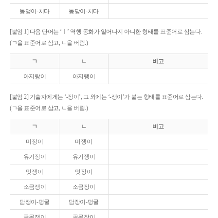
동댕이-치다
동당이-치다
[붙임 1] 다음 단어는 ‘ㅣ’ 역행 동화가 일어나지 아니한 형태를 표준어로 삼는다.
(ㄱ을 표준어로 삼고, ㄴ을 버림.)
ㄱ
ㄴ
비고
아지랑이
아지랭이
[붙임 2] 기술자에게는 ‘-장이’, 그 외에는 ‘-쟁이’가 붙는 형태를 표준어로 삼는다.
(ㄱ을 표준어로 삼고, ㄴ을 버림.)
ㄱ
ㄴ
비고
미장이
미쟁이
유기장이
유기쟁이
멋쟁이
멋장이
소금쟁이
소금장이
담쟁이-덩굴
담장이-덩굴
골목쟁이
골목장이