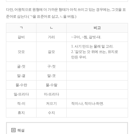
다만, 어원적으로 원형에 더 가까운 형태가 아직 쓰이고 있는 경우에는, 그것을 표
준어로 삼는다.(ㄱ을 표준어로 삼고, ㄴ을 버림.)
ㄱ
ㄴ
비고
갈비
가리
~구이, ~찜, 갈빗-대.
1. 사기 만드는 물레 밑 고리.
갓모
갈모
2. '갈모'는 갓 위에 쓰는, 유지로
만든 우비.
굴-젓
구-젓
말-곁
말-겻
물-수란
물-수랄
밀-뜨리다
미-뜨리다
적-이
저으기
적이-나, 적이나-하면.
휴지
수지
해설