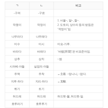
ㄱ
ㄴ
비고
-구려
-구료
1. 서울~, 알~, 찰~.
깍쟁이
깍정이
2. 도토리, 상수리 등의 받침은
‘깍정이’임.
나무라다
나무래다
미수
미시
미숫-가루.
바라다
바래다
‘바램[所望]’은 비표준어임.
상추
상치
~쌈.
시러베-아들
실업의-아들
주책
주착
←主着. ~망나니, ~없다.
지루-하다
지리-하다
←支離.
튀기
트기
허드레
허드래
허드렛-물, 허드렛-일.
호루라기
호루루기