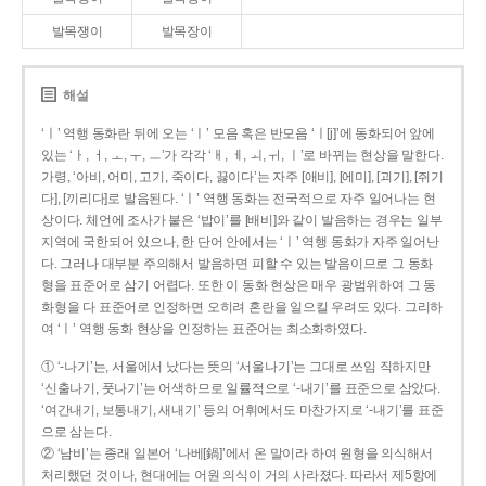
발목쟁이
발목장이
해설
‘ㅣ’ 역행 동화란 뒤에 오는 ‘ㅣ’ 모음 혹은 반모음 ‘ㅣ[j]’에 동화되어 앞에
있는 ‘ㅏ, ㅓ, ㅗ, ㅜ, ㅡ’가 각각 ‘ㅐ, ㅔ, ㅚ, ㅟ, ㅣ’로 바뀌는 현상을 말한다.
가령, ‘아비, 어미, 고기, 죽이다, 끓이다’는 자주 [애비], [에미], [괴기], [쥐기
다], [끼리다]로 발음된다. ‘ㅣ’ 역행 동화는 전국적으로 자주 일어나는 현
상이다. 체언에 조사가 붙은 ‘밥이’를 [배비]와 같이 발음하는 경우는 일부
지역에 국한되어 있으나, 한 단어 안에서는 ‘ㅣ’ 역행 동화가 자주 일어난
다. 그러나 대부분 주의해서 발음하면 피할 수 있는 발음이므로 그 동화
형을 표준어로 삼기 어렵다. 또한 이 동화 현상은 매우 광범위하여 그 동
화형을 다 표준어로 인정하면 오히려 혼란을 일으킬 우려도 있다. 그리하
여 ‘ㅣ’ 역행 동화 현상을 인정하는 표준어는 최소화하였다.
① ‘-나기’는, 서울에서 났다는 뜻의 ‘서울나기’는 그대로 쓰임 직하지만
‘신출나기, 풋나기’는 어색하므로 일률적으로 ‘-내기’를 표준으로 삼았다.
‘여간내기, 보통내기, 새내기’ 등의 어휘에서도 마찬가지로 ‘-내기’를 표준
으로 삼는다.
② ‘남비’는 종래 일본어 ‘나베[鍋]’에서 온 말이라 하여 원형을 의식해서
처리했던 것이나, 현대에는 어원 의식이 거의 사라졌다. 따라서 제5항에