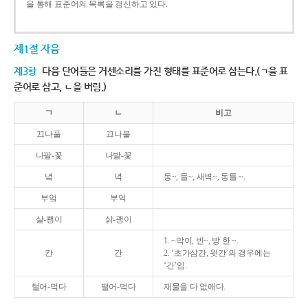
을 통해 표준어의 목록을 갱신하고 있다.
제1절 자음
제3항
다음 단어들은 거센소리를 가진 형태를 표준어로 삼는다.(ㄱ을 표
준어로 삼고, ㄴ을 버림.)
ㄱ
ㄴ
비고
끄나풀
끄나불
나팔-꽃
나발-꽃
녘
녁
동~, 들~, 새벽~, 동틀 ~.
부엌
부억
살-쾡이
삵-괭이
1. ~막이, 빈~, 방 한 ~.
칸
간
2. ‘초가삼간, 윗간’의 경우에는
‘간’임.
털어-먹다
떨어-먹다
재물을 다 없애다.