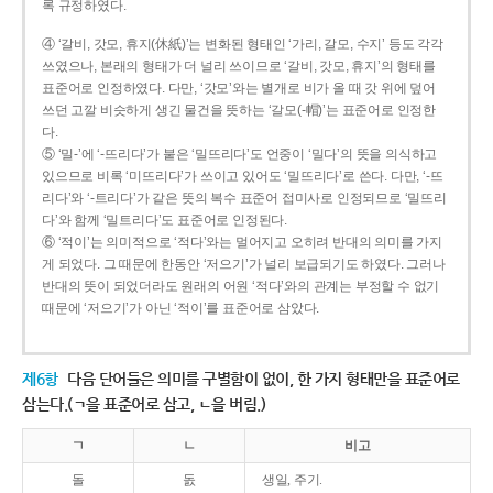
록 규정하였다.
④ ‘갈비, 갓모, 휴지(休紙)’는 변화된 형태인 ‘가리, 갈모, 수지’ 등도 각각
쓰였으나, 본래의 형태가 더 널리 쓰이므로 ‘갈비, 갓모, 휴지’의 형태를
표준어로 인정하였다. 다만, ‘갓모’와는 별개로 비가 올 때 갓 위에 덮어
쓰던 고깔 비슷하게 생긴 물건을 뜻하는 ‘갈모(-帽)’는 표준어로 인정한
다.
⑤ ‘밀-’에 ‘-뜨리다’가 붙은 ‘밀뜨리다’도 언중이 ‘밀다’의 뜻을 의식하고
있으므로 비록 ‘미뜨리다’가 쓰이고 있어도 ‘밀뜨리다’로 쓴다. 다만, ‘-뜨
리다’와 ‘-트리다’가 같은 뜻의 복수 표준어 접미사로 인정되므로 ‘밀뜨리
다’와 함께 ‘밀트리다’도 표준어로 인정된다.
⑥ ‘적이’는 의미적으로 ‘적다’와는 멀어지고 오히려 반대의 의미를 가지
게 되었다. 그 때문에 한동안 ‘저으기’가 널리 보급되기도 하였다. 그러나
반대의 뜻이 되었더라도 원래의 어원 ‘적다’와의 관계는 부정할 수 없기
때문에 ‘저으기’가 아닌 ‘적이’를 표준어로 삼았다.
제6항
다음 단어들은 의미를 구별함이 없이, 한 가지 형태만을 표준어로
삼는다.(ㄱ을 표준어로 삼고, ㄴ을 버림.)
ㄱ
ㄴ
비고
돌
돐
생일, 주기.