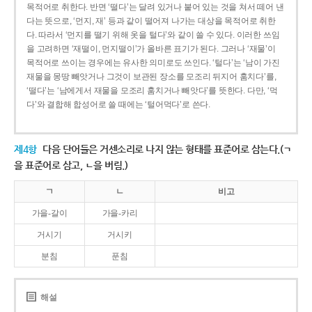
목적어로 취한다. 반면 ‘떨다’는 달려 있거나 붙어 있는 것을 쳐서 떼어 낸
다는 뜻으로, ‘먼지, 재’ 등과 같이 떨어져 나가는 대상을 목적어로 취한
다. 따라서 ‘먼지를 떨기 위해 옷을 털다’와 같이 쓸 수 있다. 이러한 쓰임
을 고려하면 ‘재떨이, 먼지떨이’가 올바른 표기가 된다. 그러나 ‘재물’이
목적어로 쓰이는 경우에는 유사한 의미로도 쓰인다. ‘털다’는 ‘남이 가진
재물을 몽땅 빼앗거나 그것이 보관된 장소를 모조리 뒤지어 훔치다’를,
‘떨다’는 ‘남에게서 재물을 모조리 훔치거나 빼앗다’를 뜻한다. 다만, ‘먹
다’와 결합해 합성어로 쓸 때에는 ‘털어먹다’로 쓴다.
제4항
다음 단어들은 거센소리로 나지 않는 형태를 표준어로 삼는다.(ㄱ
을 표준어로 삼고, ㄴ을 버림.)
ㄱ
ㄴ
비고
가을-갈이
가을-카리
거시기
거시키
분침
푼침
해설