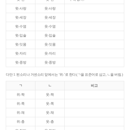
윗-사랑
웃-사랑
윗-세장
웃-세장
윗-수염
웃-수염
윗-입술
웃-입술
윗-잇몸
웃-잇몸
윗-자리
웃-자리
윗-중방
웃-중방
다만 1. 된소리나 거센소리 앞에서는 ‘위-’로 한다.(ㄱ을 표준어로 삼고, ㄴ을 버림.)
ㄱ
ㄴ
비고
위-짝
웃-짝
위-쪽
웃-쪽
위-채
웃-채
위-층
웃-층