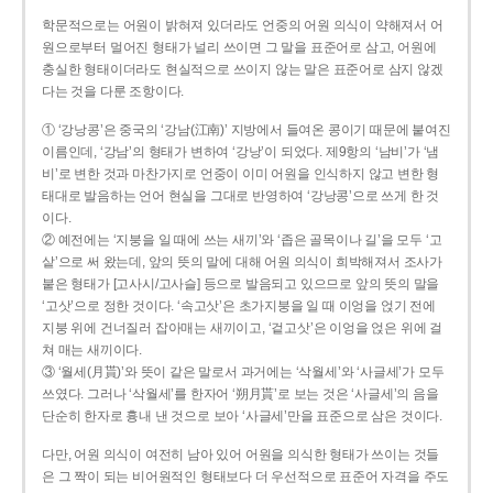
학문적으로는 어원이 밝혀져 있더라도 언중의 어원 의식이 약해져서 어
원으로부터 멀어진 형태가 널리 쓰이면 그 말을 표준어로 삼고, 어원에
충실한 형태이더라도 현실적으로 쓰이지 않는 말은 표준어로 삼지 않겠
다는 것을 다룬 조항이다.
① ‘강낭콩’은 중국의 ‘강남(江南)’ 지방에서 들여온 콩이기 때문에 붙여진
이름인데, ‘강남’의 형태가 변하여 ‘강낭’이 되었다. 제9항의 ‘남비’가 ‘냄
비’로 변한 것과 마찬가지로 언중이 이미 어원을 인식하지 않고 변한 형
태대로 발음하는 언어 현실을 그대로 반영하여 ‘강낭콩’으로 쓰게 한 것
이다.
② 예전에는 ‘지붕을 일 때에 쓰는 새끼’와 ‘좁은 골목이나 길’을 모두 ‘고
샅’으로 써 왔는데, 앞의 뜻의 말에 대해 어원 의식이 희박해져서 조사가
붙은 형태가 [고사시/고사슬] 등으로 발음되고 있으므로 앞의 뜻의 말을
‘고삿’으로 정한 것이다. ‘속고삿’은 초가지붕을 일 때 이엉을 얹기 전에
지붕 위에 건너질러 잡아매는 새끼이고, ‘겉고삿’은 이엉을 얹은 위에 걸
쳐 매는 새끼이다.
③ ‘월세(月貰)’와 뜻이 같은 말로서 과거에는 ‘삭월세’와 ‘사글세’가 모두
쓰였다. 그러나 ‘삭월세’를 한자어 ‘朔月貰’로 보는 것은 ‘사글세’의 음을
단순히 한자로 흉내 낸 것으로 보아 ‘사글세’만을 표준으로 삼은 것이다.
다만, 어원 의식이 여전히 남아 있어 어원을 의식한 형태가 쓰이는 것들
은 그 짝이 되는 비어원적인 형태보다 더 우선적으로 표준어 자격을 주도