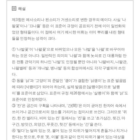
해설
제3항은 예사소리나 된소리가 거센소리로 변한 경우의 예이다. 사실 ‘나
팔꽃’이나 ‘끄나풀’ 등은 이 표준어 규정이 공표되기 전에 이미 일반화되
었던 형태들이다. 이 점에서 여기 예시한 어휘는 이미 뿌리를 내린 형태
들을 인정하는 성격이 크다.
① ‘나발꽃’이 ‘나팔꽃’으로 바뀌었으나 모든 ‘나발’을 ‘나팔’로 바꾸어야
하는 것은 아니다. 일반적인 의미의 ‘나팔’과 함께 놋쇠로 긴 대롱처럼 만
든 전통 관악기의 하나인 ‘나발’도 인정될 뿐만 아니라 ‘나팔바지, 나팔관,
나팔벌레’ 등과 ‘개나발, 병나발’ 등의 합성어에서도 각각 구별되어 쓰인
다.
② 동물 ‘삵’과 ‘고양이’의 준말인 ‘괭이’가 결합한 ‘삵괭이’는 표준 발음법
에 따라 [삭꽹이]가 되어야 하는데, 실제 발음은 [살쾡이]이므로 ‘살쾡
이’를 표준어로 삼았다. 표준어 규정 제26항에서는 ‘살쾡이’와 함께 ‘삵’도
표준어로 인정하였다.
③ ‘칸’은 공간의 구획을 나타내며, ‘간(間)’은 이미 굳어진 한자어 속에서
쓰이거나 공간으로서의 장소를 가리키는 접미사로 쓰인다. 그러므로 ‘위
칸, 한 칸 벌리다, 비어 있는 칸’ 등에서는 ‘칸’을 쓰고 ‘초가삼간, 뒷간, 마
구간, 방앗간, 외양간, 푸줏간, 헛간’ 등에서는 ‘간’을 쓴다.
④ ‘털다’는 달려 있는 것, 붙어 있는 것 따위가 떨어지게 흔들거나 치거나
한다는 뜻으로, 주로 ‘옷, 이불’ 등과 같이 먼지 따위가 붙어 있는 대상을