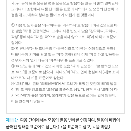
ㅘ, ㅝ’ 등의 원순 모음을 평순 모음으로 발음하는 일은 더 흔히 일어난다.
그러나 이 조항에서 다룬 단어들은 표준어 지역에서도 모음의 단순화 과
정을 겪고, 애초의 형태는 들어 보기 어렵게 된 것들이다.
① 사용 빈도가 높은 ‘괴퍅하다’는 ‘괴팍하다’로 발음이 바뀌었으므로 바
뀐 발음 ‘팍’을 인정하였다. 그러나 사용 빈도가 낮은 ‘강퍅하다, 퍅하다,
퍅성’ 등에서의 ‘퍅’은 ‘팍’으로 발음되지 않으므로 ‘퍅’이 아직도 표준어
형이다.
② ‘미류나무’는 버드나무의 한 종류이므로 ‘미류’는 어원적으로 분명히
버드나무의 의미를 담고 있는 ‘미류(美柳)’인데 이제 ‘미류’라고 발음하는
경우가 거의 없기 때문에 ‘미루나무’를 표준어로 삼았다.
③ ‘여느’도 원래 ‘여늬’였으나 이중 모음 ‘ㅢ’가 단모음 ‘ㅡ’로 변하였으므
로 ‘여느’를 표준어로 삼았다. ‘늬나노’의 ‘늬’도 언어 현실에서 [니]로 소리
나므로 ‘니나노’를 표준어로 삼는다.
④ ‘으례’ 역시 원래 ‘의례(依例)’에서 ‘으례’가 되었던 것인데 ‘례’의 발음
이 ‘레’로 바뀌었으므로 ‘으레’를 표준어로 삼았다. 한편 부사 ‘으레’에 다
시 ‘-이/-히’가 붙은 ‘으레이, 으레히’가 같은 뜻으로 쓰이는 일이 많은데,
이는 인정하지 않는다.
제11항
다음 단어에서는 모음의 발음 변화를 인정하여, 발음이 바뀌어
굳어진 형태를 표준어로 삼는다.(ㄱ을 표준어로 삼고, ㄴ을 버림.)