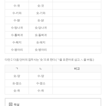
수-컷
숫-것
수-키와
숫-기와
수-탉
숫-닭
수-탕나귀
숫-당나귀
수-톨쩌귀
숫-돌쩌귀
수-퇘지
숫-돼지
수-평아리
숫-병아리
다만 2. 다음 단어의 접두사는 '숫-'으로 한다.(ㄱ을 표준어로 삼고, ㄴ을 버림.)
ㄱ
ㄴ
비고
숫-양
수-양
숫-염소
수-염소
숫-쥐
수-쥐
해설