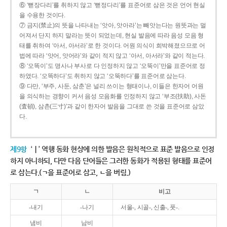
⑥ ‘뻗장다리’를 취하지 않고 ‘뻗정다리’를 표준어로 삼은 것은 언어 현실
을 수용한 것이다.
⑦ 금지(禁止)의 뜻을 나타내는 ‘앗아, 앗아라’는 빼앗는다는 원뜻과는 멀
어져서 단지 하지 말라는 뜻이 되었는데, 현실 발음에 따라 음성 모음 형
태를 취하여 ‘아서, 아서라’로 한 것이다. 어원 의식이 희박해졌으므로 어
법에 따라 ‘앗어, 앗어라’와 같이 적지 않고 ‘아서, 아서라’와 같이 적는다.
⑧ ‘오똑이’도 명사나 부사로 다 인정하지 않고 ‘오뚝이’만을 표준어로 정
하였다. ‘오똑하다’도 취하지 않고 ‘오뚝하다’를 표준어로 삼는다.
⑨ 다만, ‘부주, 사둔, 삼춘’은 널리 쓰이는 형태이나, 이들은 한자어 어원
을 의식하는 경향이 커서 음성 모음화를 인정하지 않고 ‘부조(扶助), 사돈
(査頓), 삼촌(三寸)’과 같이 한자어 발음을 그대로 쓴 것을 표준어로 삼았
다.
제9항
‘ㅣ’ 역행 동화 현상에 의한 발음은 원칙적으로 표준 발음으로 인정
하지 아니하되, 다만 다음 단어들은 그러한 동화가 적용된 형태를 표준어
로 삼는다.(ㄱ을 표준어로 삼고, ㄴ을 버림.)
ㄱ
ㄴ
비고
-내기
-나기
서울-, 시골-, 신출-, 풋-.
냄비
남비