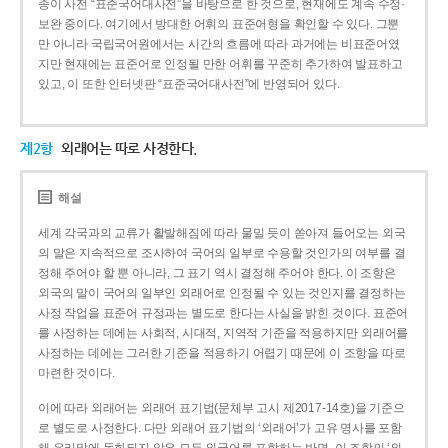
종이 사전 “표준국어대사전”을 바탕으로 한 것으로, 현재에도 계속 수정·
보완 중이다. 여기에서 방대한 어휘의 표준어형을 확인할 수 있다. 그뿐
만 아니라 국립국어원에서는 시간의 흐름에 따라 과거에는 비표준어였
지만 현재에는 표준어로 인정될 만한 어휘를 꾸준히 추가하여 발표하고
있고, 이 또한 인터넷판 “표준국어대사전”에 반영되어 있다.
제2항
외래어는 따로 사정한다.
해설
세계 각국과의 교류가 활발해짐에 따라 물밀 듯이 쏟아져 들어오는 외국
의 말은 지속적으로 조사하여 국어의 일부로 수용할 것인가의 여부를 결
정해 주어야 할 뿐 아니라, 그 표기 역시 결정해 주어야 한다. 이 조항은
외국의 말이 국어의 일부인 외래어로 인정될 수 있는 것인지를 결정하는
사정 작업을 표준어 규정과는 별도로 한다는 사실을 밝힌 것이다. 표준어
를 사정하는 데에는 사회적, 시대적, 지역적 기준을 적용하지만 외래어를
사정하는 데에는 그러한 기준을 적용하기 어렵기 때문에 이 조항을 따로
마련한 것이다.
이에 따라 외래어는 외래어 표기법(문체부 고시 제2017-14호)을 기준으
로 별도로 사정한다. 다만 외래어 표기법의 ‘외래어’가 고유 명사를 포함