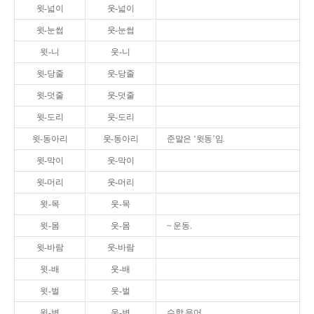
윗-넓이
웃-넓이
윗-눈썹
웃-눈썹
윗-니
웃-니
윗-당줄
웃-당줄
윗-덧줄
웃-덧줄
윗-도리
웃-도리
윗-동아리
웃-동아리
준말은 ‘윗동’임.
윗-막이
웃-막이
윗-머리
웃-머리
윗-목
웃-목
윗-몸
웃-몸
~ 운동.
윗-바람
웃-바람
윗-배
웃-배
윗-벌
웃-벌
윗-변
웃-변
수학 용어.