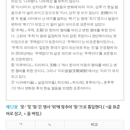
라요’도 ‘나무랬다, 나무래요’를 취하지 않는다.
④ ‘미시/미수, 상치/상추’ 역시 발음의 변화에 따라 ‘미수, 상추’가 현실 발
음으로 더 널리 쓰이고 있으므로 ‘미시, 상치’로 쓰지 않는다. 종(種)이 다
른 두 동물 사이에서 난 새끼를 말하는 ‘튀기’는 원래 ‘트기’였으나 발음이
변하여 ‘튀기’가 되었고 이 말이 널리 쓰이므로 표준어로 삼았다.
⑤ ‘주책(←주착, 主着)’은 한자어 형태를 버리고 변한 형태를 취한 것이
다. 그런데 ‘주착’이 원래 일정하게 자리 잡힌 주장이나 판단력이라는 뜻
이었으므로 ‘주책없다’가 표준어이고 ‘주책이다’는 비표준형이었으나,
‘주책’의 의미로서 ‘일정한 줏대가 없이 되는대로 하는 짓’을 인정함에 따
라 2016년에는 ‘주책없다’와 같은 의미로 쓰이는 ‘주책이다’를 표준형으
로 인정하였다.
⑥ ‘지루하다(←지리하다, 支離--)’ 역시 한자어 어원의 형태를 버리고 변
한 형태를 취한 것이다. 그러나 ‘지리멸렬(支離滅裂)’에서는 ‘지리’가 유지
되고 있다.
⑦ ‘시러베아들(←실업의아들), 허드레(←허드래), 호루라기(←호루루
기)’ 역시 변화된 후의 현실 발음을 반영한 표준어이다.
제12항
‘웃-’ 및 ‘윗-’은 명사 ‘위’에 맞추어 ‘윗-’으로 통일한다.(ㄱ을 표준
어로 삼고, ㄴ을 버림.)
ㄱ
ㄴ
비고