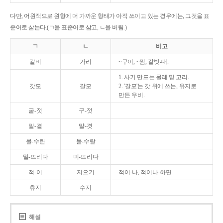
다만, 어원적으로 원형에 더 가까운 형태가 아직 쓰이고 있는 경우에는, 그것을 표
준어로 삼는다.(ㄱ을 표준어로 삼고, ㄴ을 버림.)
ㄱ
ㄴ
비고
갈비
가리
~구이, ~찜, 갈빗-대.
1. 사기 만드는 물레 밑 고리.
갓모
갈모
2. '갈모'는 갓 위에 쓰는, 유지로
만든 우비.
굴-젓
구-젓
말-곁
말-겻
물-수란
물-수랄
밀-뜨리다
미-뜨리다
적-이
저으기
적이-나, 적이나-하면.
휴지
수지
해설