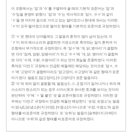
이 조항에서는 ‘암’과 ‘수’를 구별하여 쓸 때의 기본적 표준어는 ‘암’과
‘수’임을 분명히 밝혔다. ‘암’과 ‘수’는 역사적으로 ‘암ㅎ, 수ㅎ’과 같이
‘ㅎ’을 맨 마지막 음으로 가지고 있는 말이었으나 현대에 와서는 이러한
‘ㅎ’이 모두 떨어졌으므로 떨어진 형태를 기본적인 표준어로 규정하였다.
① ‘ㅎ’은 현대의 단어들에도 그 발음의 흔적이 많이 남아 있는데, 이
‘ㅎ’이 뒤의 예사소리와 결합하면 거센소리로 축약되는 일이 흔하여 이
조항에서 부가적으로 규정하였다. 즉 ‘암ㅎ’에 ‘개, 닭, 병아리’가 결합하
면 각각 ‘암캐, 암탉, 암평아리’가 되고 ‘수ㅎ’에 ‘개, 닭, 병아리’가 결합하
면 각각 ‘수캐, 수탉, 수평아리’가 되는 언어 현실을 존중하였다. 이러한
축약은 ‘다만 1’ 규정에서 언급한 예들에만 해당되는 것이므로 ‘암ㅎ, 수
ㅎ’에 ‘고양이’가 결합하더라도 ‘암고양이, 수고양이’와 같은 형태가 표준
어가 된다. 발음도 [암고양이], [수고양이]가 표준 발음이다.
② ‘수’와 뒤의 말이 결합할 때, 발음상 [ㄴ(ㄴ)] 첨가가 일어나거나 뒤의 예
사소리가 된소리가 되는 경우 사이시옷과 유사한 효과를 보이는 것이라
판단하여 ‘수’에 ‘ㅅ’을 붙인 ‘숫’을 표준어형으로 규정하였다. 이러한 경
우에는 ‘다만 2’ 규정에서 언급한 예들만 해당한다. ‘숫양, 숫염소’는 발음
이 [순냥], [순념소]이지 [수양], [수염소]가 아니므로 ‘수양, 수염소’와 같은
형태를 비표준어로 규정하였다. 또 ‘숫쥐’는 발음이 [숟쮜]이지 [수쥐]가
아니므로 ‘수쥐’와 같은 형태를 비표준어로 규정하였다.