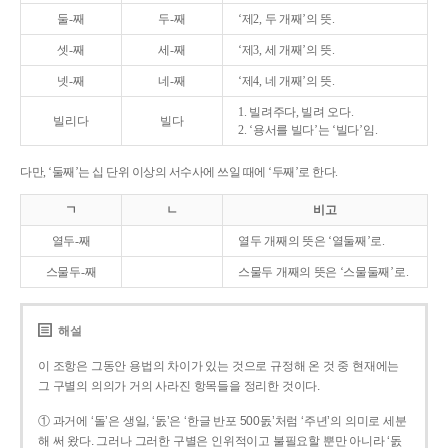
둘-째
두-째
‘제2, 두 개째’의 뜻.
셋-째
세-째
‘제3, 세 개째’의 뜻.
넷-째
네-째
‘제4, 네 개째’의 뜻.
1. 빌려주다, 빌려 오다.
빌리다
빌다
2. ‘용서를 빌다’는 ‘빌다’임.
다만, ‘둘째’는 십 단위 이상의 서수사에 쓰일 때에 ‘두째’로 한다.
ㄱ
ㄴ
비고
열두-째
열두 개째의 뜻은 ‘열둘째’로.
스물두-째
스물두 개째의 뜻은 ‘스물둘째’로.
해설
이 조항은 그동안 용법의 차이가 있는 것으로 규정해 온 것 중 현재에는
그 구별의 의의가 거의 사라진 항목들을 정리한 것이다.
① 과거에 ‘돌’은 생일, ‘돐’은 ‘한글 반포 500돐’처럼 ‘주년’의 의미로 세분
해 써 왔다. 그러나 그러한 구별은 인위적이고 불필요할 뿐만 아니라 ‘돐