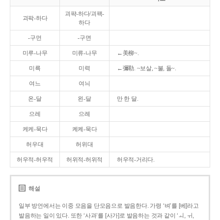
괴퍅-하다/괴팩-
괴팍-하다
하다
-구먼
-구면
미루-나무
미류-나무
←美柳~.
미륵
미력
←彌勒. ~보살, ~불, 돌~.
여느
여늬
온-달
왼-달
만 한 달.
으레
으례
케케-묵다
켸켸-묵다
허우대
허위대
허우적-허우적
허위적-허위적
허우적-거리다.
해설
일부 방언에서는 이중 모음을 단모음으로 발음한다. 가령 ‘벼’를 [베]라고
발음하는 일이 있다. 또한 ‘사과’를 [사가]로 발음하는 것과 같이 ‘ㅚ, ㅟ,