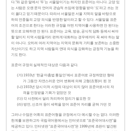
다.”와 같은 말에서 ‘두’는 서울말이기는 하지만 표준어는 아니다. 교양 있
는 사람은 오랜 문자 언어의 관습적 쓰임에 영향을 받아 ‘도’라고 쓰는 것
이 옳다고 믿기 때문이다. 따라서 서울말은 서울 지역의 말을 바탕으로
하되 언중들의 교양 의식을 반영한 말이라고 할 수 있다. 서울말을 표준
어의 조건으로 한다는 이러한 규정을 어떤 지역어를 사용하면 안 된다는
뜻으로 오해하면 안 된다. 표준어는 교육, 방송, 공식적 담화 등에서 써야
할 말이지 지역 사람들끼리 편하게 대화하는 경우에까지 꼭 써야 하는 말
이 아니다. 오히려 여러 지역어는 지역의 문화적 가치를 보존하는 소중한
자산이기도 하고 지역 사람들의 연대 의식을 강화하는 긍정적 기능을 하
기도 한다.
표준어 규정의 실제적인 대상은 다음과 같다.
(가) 1933년 ‘한글 마춤법 통일안’에서 표준어로 규정하였던 형태
가 그동안 자연스러운 언어 변화에 의해 고형(古形)이 된 것
(나) 1933년 당시 미처 사정의 대상이 되지 않아 표준어로서의 자
격을 인정받을 기회가 없었던 것
(다) 각 사전에서 달리 처리하여 정리가 필요한 것
(라) 방언, 신조어 등이 세력을 얻어 표준어 자리를 굳혀 가던 것
그러나 수많은 어휘의 표준어형을 규정에서 다 예시할 수는 없다. 이러한
한계를 보완하고자 국립국어원에서는 인터넷으로 “표준국어대사전”을
제공하고 있다. 인터넷판 “표준국어대사전”은 1999년에 초판이 발간된