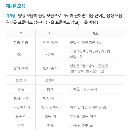
제2절 모음
제8항
양성 모음이 음성 모음으로 바뀌어 굳어진 다음 단어는 음성 모음
형태를 표준어로 삼는다.(ㄱ을 표준어로 삼고, ㄴ을 버림.)
ㄱ
ㄴ
비고
깡충-깡충
깡총-깡총
큰말은 ‘껑충껑충’임.
←童-이. 귀-, 막-, 선-, 쌍-, 검-,
-둥이
-동이
바람-, 흰-.
센말은 ‘빨가숭이’, 큰말은
발가-숭이
발가-송이
‘벌거숭이, 뻘거숭이’임.
보퉁이
보통이
봉죽
봉족
←奉足. ~꾼, ~들다.
뻗정-다리
뻗장-다리
아서, 아서라
앗아, 앗아라
하지 말라고 금지하는 말.
오뚝-이
오똑-이
부사도 ‘오뚝-이’임.
주추
주초
←柱礎. 주춧-돌.