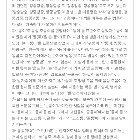
와 관련된 ‘강중강중, 깡쭝깡쭝’도 ‘강종강종, 깡쫑깡쫑’으로 쓰지 않는다.
‘깡충깡충, 강중강중, 깡쭝깡쭝’의 음성 모음 대응형은 각각 ‘껑충껑충, 겅
중겅중, 껑쭝껑쭝’이다. 그러나 ‘ 껑충하다’와 짝을 이루는 말은 ‘깡총하
다’로서 ‘깡충하다’가 오히려 비표준어이다.
② ‘-동이’도 음성 모음화를 인정하여 ‘-둥이’를 표준어로 삼았다. ‘-둥이’의
어원은 아이 ‘동(童)’을 쓴 ‘동이(童-)’이지만 현실 발음에서 멀어진 것으로
인정되어 ‘-둥이’를 표준으로 삼았다. 그에 따라 ‘귀둥이, 막둥이, 쌍둥이,
바람둥이, 흰둥이’에서 모두 ‘-둥이’를 쓴다. 다만, ‘쌍둥이’와는 별개로 ‘쌍
동밤’과 같은 단어에서는 한자어 ‘쌍동(雙童)’의 발음이 살아 있는 것으로
판단되므로 ‘쌍둥밤’으로 쓰지 않는다. 또 살이 올라 보드랍고 통통한 아
이를 뜻하는 ‘옴포동이’는 ‘옴포동하다’의 어근 ‘옴포동’에 ‘-이’가 결합된
말로서 ‘-둥이’와 관련이 없으므로 ‘옴포둥이’와 같이 쓰지 않는다.
③ ‘발가숭이’와 마찬가지로 ‘빨가숭이’도 양성 모음 뒤에 음성 모음이 결
합한 형태를 표준어로 삼는다. 이에 대응하는 짝은 ‘벌거숭이, 뻘거숭
이’이다. 그러나 ‘애송이’는 ‘애숭이’를 인정하지 않는다.
④ 물건을 보에 싸서 꾸려 놓은 것을 뜻하는 ‘보퉁이’와 함께 눈두덩의 불
룩한 부분을 뜻하는 ‘눈퉁이’나 미련한 사람을 낮추어 가리키는 ‘미련퉁
이’ 등에서도 ‘-퉁이’를 쓴다. 그러나 ‘고집통이, 골통이’에서는 ‘통이’를 쓰
는데, 이는 ‘고집통이, 골통이’가 각각 ‘고집통’, ‘골통’에 ‘-이’가 붙은 말이
기 때문이다.
⑤ ‘봉족(奉足), 주초(柱礎)’는 한자어로서의 형태를 인식하지 않고 쓰는
것이 일반적이므로 ‘봉죽, 주추’와 같이 음성 모음 형태를 인정했다.