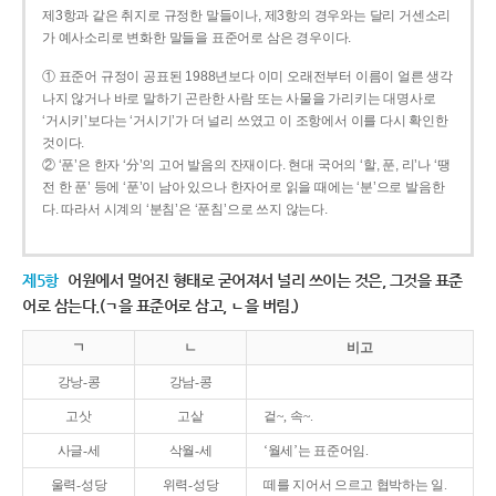
제3항과 같은 취지로 규정한 말들이나, 제3항의 경우와는 달리 거센소리
가 예사소리로 변화한 말들을 표준어로 삼은 경우이다.
① 표준어 규정이 공표된 1988년보다 이미 오래전부터 이름이 얼른 생각
나지 않거나 바로 말하기 곤란한 사람 또는 사물을 가리키는 대명사로
‘거시키’보다는 ‘거시기’가 더 널리 쓰였고 이 조항에서 이를 다시 확인한
것이다.
② ‘푼’은 한자 ‘分’의 고어 발음의 잔재이다. 현대 국어의 ‘할, 푼, 리’나 ‘땡
전 한 푼’ 등에 ‘푼’이 남아 있으나 한자어로 읽을 때에는 ‘분’으로 발음한
다. 따라서 시계의 ‘분침’은 ‘푼침’으로 쓰지 않는다.
제5항
어원에서 멀어진 형태로 굳어져서 널리 쓰이는 것은, 그것을 표준
어로 삼는다.(ㄱ을 표준어로 삼고, ㄴ을 버림.)
ㄱ
ㄴ
비고
강낭-콩
강남-콩
고삿
고샅
겉~, 속~.
사글-세
삭월-세
‘월세’는 표준어임.
울력-성당
위력-성당
떼를 지어서 으르고 협박하는 일.