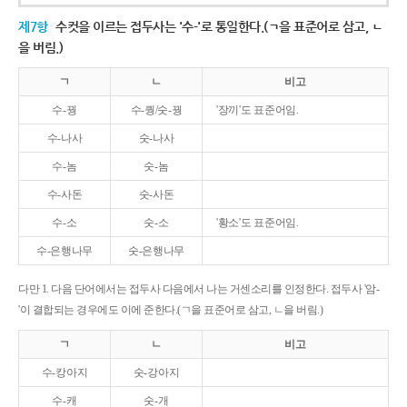
제7항
수컷을 이르는 접두사는 '수-'로 통일한다.(ㄱ을 표준어로 삼고, ㄴ
을 버림.)
ㄱ
ㄴ
비고
수-꿩
수-퀑/숫-꿩
'장끼'도 표준어임.
수-나사
숫-나사
수-놈
숫-놈
수-사돈
숫-사돈
수-소
숫-소
'황소'도 표준어임.
수-은행나무
숫-은행나무
다만 1. 다음 단어에서는 접두사 다음에서 나는 거센소리를 인정한다. 접두사 '암-
'이 결합되는 경우에도 이에 준한다.(ㄱ을 표준어로 삼고, ㄴ을 버림.)
ㄱ
ㄴ
비고
수-캉아지
숫-강아지
수-캐
숫-개