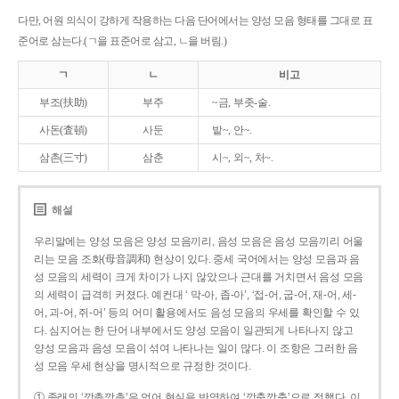
다만, 어원 의식이 강하게 작용하는 다음 단어에서는 양성 모음 형태를 그대로 표
준어로 삼는다.(ㄱ을 표준어로 삼고, ㄴ을 버림.)
ㄱ
ㄴ
비고
부조(扶助)
부주
~금, 부좃-술.
사돈(査頓)
사둔
밭~, 안~.
삼촌(三寸)
삼춘
시~, 외~, 처~.
해설
우리말에는 양성 모음은 양성 모음끼리, 음성 모음은 음성 모음끼리 어울
리는 모음 조화(母音調和) 현상이 있다. 중세 국어에서는 양성 모음과 음
성 모음의 세력이 크게 차이가 나지 않았으나 근대를 거치면서 음성 모음
의 세력이 급격히 커졌다. 예컨대 ‘ 막-아, 좁-아’, ‘접-어, 굽-어, 재-어, 세-
어, 괴-어, 쥐-어’ 등의 어미 활용에서도 음성 모음의 우세를 확인할 수 있
다. 심지어는 한 단어 내부에서도 양성 모음이 일관되게 나타나지 않고
양성 모음과 음성 모음이 섞여 나타나는 일이 많다. 이 조항은 그러한 음
성 모음 우세 현상을 명시적으로 규정한 것이다.
① 종래의 ‘깡총깡총’은 언어 현실을 반영하여 ‘깡충깡충’으로 정했다. 이