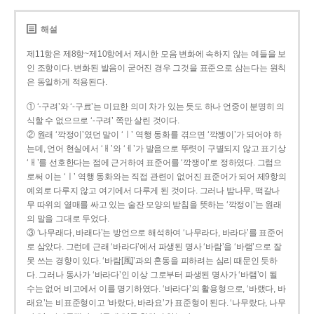
해설
제11항은 제8항~제10항에서 제시한 모음 변화에 속하지 않는 예들을 보
인 조항이다. 변화된 발음이 굳어진 경우 그것을 표준으로 삼는다는 원칙
은 동일하게 적용된다.
① ‘-구려’와 ‘-구료’는 미묘한 의미 차가 있는 듯도 하나 언중이 분명히 의
식할 수 없으므로 ‘-구려’ 쪽만 살린 것이다.
② 원래 ‘깍정이’였던 말이 ‘ㅣ’ 역행 동화를 겪으면 ‘깍젱이’가 되어야 하
는데, 언어 현실에서 ‘ㅐ’와 ‘ㅔ’가 발음으로 뚜렷이 구별되지 않고 표기상
‘ㅐ’를 선호한다는 점에 근거하여 표준어를 ‘깍쟁이’로 정하였다. 그럼으
로써 이는 ‘ㅣ’ 역행 동화와는 직접 관련이 없어진 표준어가 되어 제9항의
예외로 다루지 않고 여기에서 다루게 된 것이다. 그러나 밤나무, 떡갈나
무 따위의 열매를 싸고 있는 술잔 모양의 받침을 뜻하는 ‘깍정이’는 원래
의 말을 그대로 두었다.
③ ‘나무래다, 바래다’는 방언으로 해석하여 ‘나무라다, 바라다’를 표준어
로 삼았다. 그런데 근래 ‘바라다’에서 파생된 명사 ‘바람’을 ‘바램’으로 잘
못 쓰는 경향이 있다. ‘바람[風]’과의 혼동을 피하려는 심리 때문인 듯하
다. 그러나 동사가 ‘바라다’인 이상 그로부터 파생된 명사가 ‘바램’이 될
수는 없어 비고에서 이를 명기하였다. ‘바라다’의 활용형으로, ‘바랬다, 바
래요’는 비표준형이고 ‘바랐다, 바라요’가 표준형이 된다. ‘나무랐다, 나무