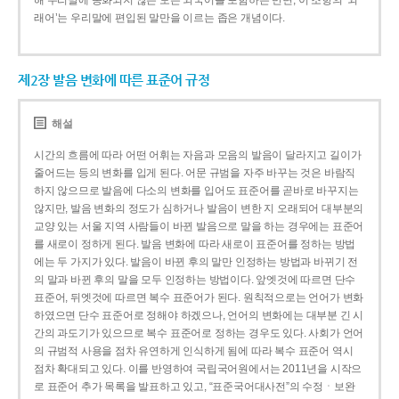
해 우리말에 동화되지 않은 모든 외국어를 포함하는 반면, 이 조항의 ‘외
래어’는 우리말에 편입된 말만을 이르는 좁은 개념이다.
제2장 발음 변화에 따른 표준어 규정
해설
시간의 흐름에 따라 어떤 어휘는 자음과 모음의 발음이 달라지고 길이가
줄어드는 등의 변화를 입게 된다. 어문 규범을 자주 바꾸는 것은 바람직
하지 않으므로 발음에 다소의 변화를 입어도 표준어를 곧바로 바꾸지는
않지만, 발음 변화의 정도가 심하거나 발음이 변한 지 오래되어 대부분의
교양 있는 서울 지역 사람들이 바뀐 발음으로 말을 하는 경우에는 표준어
를 새로이 정하게 된다. 발음 변화에 따라 새로이 표준어를 정하는 방법
에는 두 가지가 있다. 발음이 바뀐 후의 말만 인정하는 방법과 바뀌기 전
의 말과 바뀐 후의 말을 모두 인정하는 방법이다. 앞엣것에 따르면 단수
표준어, 뒤엣것에 따르면 복수 표준어가 된다. 원칙적으로는 언어가 변화
하였으면 단수 표준어로 정해야 하겠으나, 언어의 변화에는 대부분 긴 시
간의 과도기가 있으므로 복수 표준어로 정하는 경우도 있다. 사회가 언어
의 규범적 사용을 점차 유연하게 인식하게 됨에 따라 복수 표준어 역시
점차 확대되고 있다. 이를 반영하여 국립국어원에서는 2011년을 시작으
로 표준어 추가 목록을 발표하고 있고, “표준국어대사전”의 수정ㆍ보완