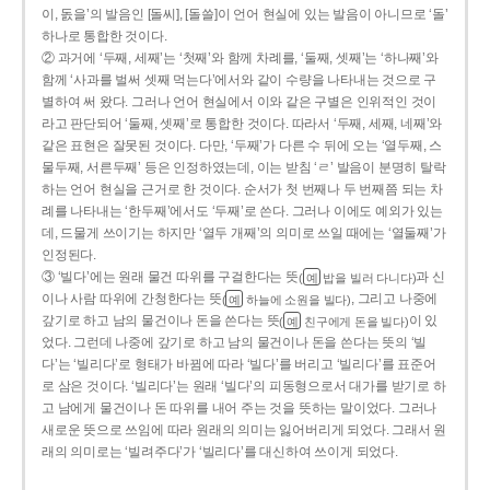
이, 돐을’의 발음인 [돌씨], [돌쓸]이 언어 현실에 있는 발음이 아니므로 ‘돌’
하나로 통합한 것이다.
② 과거에 ‘두째, 세째’는 ‘첫째’와 함께 차례를, ‘둘째, 셋째’는 ‘하나째’와
함께 ‘사과를 벌써 셋째 먹는다’에서와 같이 수량을 나타내는 것으로 구
별하여 써 왔다. 그러나 언어 현실에서 이와 같은 구별은 인위적인 것이
라고 판단되어 ‘둘째, 셋째’로 통합한 것이다. 따라서 ‘두째, 세째, 네째’와
같은 표현은 잘못된 것이다. 다만, ‘두째’가 다른 수 뒤에 오는 ‘열두째, 스
물두째, 서른두째’ 등은 인정하였는데, 이는 받침 ‘ㄹ’ 발음이 분명히 탈락
하는 언어 현실을 근거로 한 것이다. 순서가 첫 번째나 두 번째쯤 되는 차
례를 나타내는 ‘한두째’에서도 ‘두째’로 쓴다. 그러나 이에도 예외가 있는
데, 드물게 쓰이기는 하지만 ‘열두 개째’의 의미로 쓰일 때에는 ‘열둘째’가
인정된다.
③ ‘빌다’에는 원래 물건 따위를 구걸한다는 뜻
과 신
(
밥을 빌러 다니다)
예
이나 사람 따위에 간청한다는 뜻
, 그리고 나중에
(
하늘에 소원을 빌다)
예
갚기로 하고 남의 물건이나 돈을 쓴다는 뜻
이 있
(
친구에게 돈을 빌다)
예
었다. 그런데 나중에 갚기로 하고 남의 물건이나 돈을 쓴다는 뜻의 ‘빌
다’는 ‘빌리다’로 형태가 바뀜에 따라 ‘빌다’를 버리고 ‘빌리다’를 표준어
로 삼은 것이다. ‘빌리다’는 원래 ‘빌다’의 피동형으로서 대가를 받기로 하
고 남에게 물건이나 돈 따위를 내어 주는 것을 뜻하는 말이었다. 그러나
새로운 뜻으로 쓰임에 따라 원래의 의미는 잃어버리게 되었다. 그래서 원
래의 의미로는 ‘빌려주다’가 ‘빌리다’를 대신하여 쓰이게 되었다.