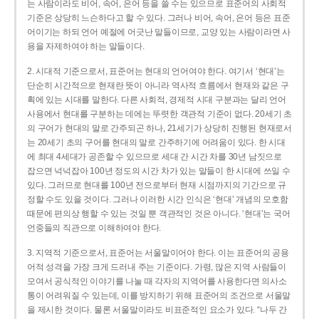
는 사람이라도 비어, 속어, 은어 등을 쓸 수는 있으므로 표준어의 사회적
기준은 상당히 느슨하다고 할 수 있다. 그러나 비어, 속어, 은어 등은 표준
어이기는 하되 언어 예절에 어긋난 말들이므로, 교양 있는 사람이라면 사
용을 자제하여야 하는 말들이다.
2. 시대적 기준으로서, 표준어는 현대의 언어여야 한다. 여기서 ‘현대’는
단순히 시간적으로 현재란 뜻이 아니라 역사적 흐름에서 현재와 같은 구
획에 있는 시대를 말한다. 다른 사회적, 경제적 시대 구분과는 달리 언어
사용에서 현대를 구분하는 데에는 뚜렷한 객관적 기준이 없다. 20세기 초
의 구어가 현대의 말로 간주되곤 하나, 21세기가 상당히 진행된 현재로서
는 20세기 초의 구어를 현대의 말로 간주하기에 어려움이 있다. 한 시대
에 최대 4세대가 공존할 수 있으므로 세대 간 시간 차를 30년 남짓으로
잡으면 넉넉잡아 100년 정도의 시간 차가 있는 말들이 한 시대에 쓰일 수
있다. 그러므로 현대를 100년 전으로부터 현재 시점까지의 기간으로 규
정할 수도 있을 것이다. 그러나 이러한 시간 인식은 ‘현대’ 개념의 모호함
때문에 편의상 행할 수 있는 것일 뿐 객관적인 것은 아니다. ‘현대’는 국어
언중들의 직관으로 이해하여야 한다.
3. 지역적 기준으로서, 표준어는 서울말이어야 한다. 이는 표준어의 공용
어적 성격을 가장 크게 드러내 주는 기준이다. 가령, 많은 지역 사람들이
모여서 공식적인 이야기를 나눌 때 각자의 지역어를 사용한다면 의사소
통이 어려워질 수 있는데, 이를 방지하기 위해 표준어의 조건으로 서울말
을 제시한 것이다. 물론 서울말이라도 비표준적인 요소가 있다. “나두 간