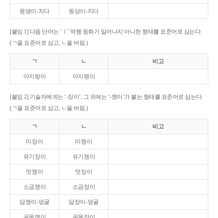
동댕이-치다
동당이-치다
[붙임 1] 다음 단어는 ‘ㅣ’ 역행 동화가 일어나지 아니한 형태를 표준어로 삼는다.
(ㄱ을 표준어로 삼고, ㄴ을 버림.)
ㄱ
ㄴ
비고
아지랑이
아지랭이
[붙임 2] 기술자에게는 ‘-장이’, 그 외에는 ‘-쟁이’가 붙는 형태를 표준어로 삼는다.
(ㄱ을 표준어로 삼고, ㄴ을 버림.)
ㄱ
ㄴ
비고
미장이
미쟁이
유기장이
유기쟁이
멋쟁이
멋장이
소금쟁이
소금장이
담쟁이-덩굴
담장이-덩굴
골목쟁이
골목장이