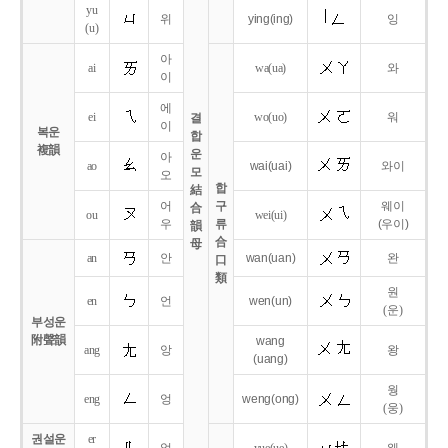
yu
위
ying
(ing)
잉
(u)
아
ai
wa
(ua)
와
이
에
ei
wo
(uo)
워
결
이
복운
합
複韻
운
아
ao
wai
(uai)
와이
모
오
합
結
어
구
웨이
合
ou
wei
(ui)
우
류
(우이)
韻
合
母
an
안
wan
(uan)
완
口
類
원
en
언
wen
(un)
(운)
부성운
附聲韻
wang
ang
앙
왕
(uang)
웡
eng
엉
weng
(ong)
(웅)
권설운
er