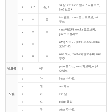
šal 샬, vlasništvo 블라스니슈트보,
š
시*
슈, 시
broš 브로시
telo 텔로, ostrvo 오스트르보, put
t
ㅌ
트
푸트
vatra 바트라, olovka 올로브카,
v
ㅂ
브
proliv 프롤리브
zavoj 자보이, pozno 포즈노, obraz
z
ㅈ
즈
오브라즈
žena 제나, izložba 이즐로주바, muž
ž
ㅈ
주
무주
pojas 포야스, zavoj 자보이, odjelo
반모음
j
이*
오델로
a
아
bakar 바카르
e
에
cev 체브
모음
i
이
dim 딤
o
오
molim 몰림
u
우
zubar 주바르