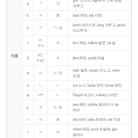
gost 고스트, dugme 두그메, krug
g
ㄱ
그
크루그
h
ㅎ
흐
hitan 히탄, šah 샤흐
korist 코리스트, krug 크루그, jastuk
k
ㅋ
ㄱ, 크
야스투크
ㄹ,
l
ㄹ
levo 레보, balkon 발콘, šal 샬
ㄹㄹ
리*,
자음
lj
ㄹ
ljeto 레토, pasulj 파술
ㄹ리*
malo 말로, mnogo 므노고, osam
m
ㅁ
ㅁ, 므
오삼
n
ㄴ
ㄴ
nos 노스, banka 반카, loman 로만
nj
니*
ㄴ
Njegoš 녜고시, svibanj 스비반
peta 페타, opština 옵슈티나, lep
p
ㅍ
ㅂ, 프
레프
r
ㄹ
르
riba 리바, torba 토르바, mir 미르
sedam 세담, posle 포슬레, glas
s
ㅅ
스
글라스