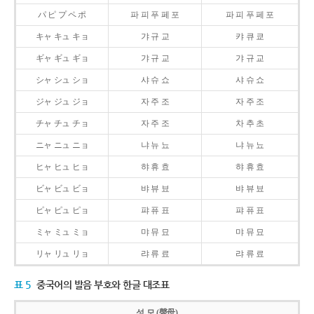
パ ピ プ ペ ポ
파 피 푸 페 포
파 피 푸 페 포
キャ キュ キョ
갸 규 교
캬 큐 쿄
ギャ ギュ ギョ
갸 규 교
갸 규 교
シャ シュ ショ
샤 슈 쇼
샤 슈 쇼
ジャ ジュ ジョ
자 주 조
자 주 조
チャ チュ チョ
자 주 조
차 추 초
ニャ ニュ ニョ
냐 뉴 뇨
냐 뉴 뇨
ヒャ ヒュ ヒョ
햐 휴 효
햐 휴 효
ビャ ビュ ビョ
뱌 뷰 뵤
뱌 뷰 뵤
ピャ ピュ ピョ
퍄 퓨 표
퍄 퓨 표
ミャ ミュ ミョ
먀 뮤 묘
먀 뮤 묘
リャ リュ リョ
랴 류 료
랴 류 료
표 5
중국어의 발음 부호와 한글 대조표
성 모 (聲母)