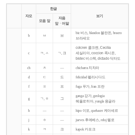
한글
자모
보기
자음
모음 앞
앞ㆍ어말
biz 비스, blandon 블란돈, braceo
b
ㅂ
브
브라세오
colcren 콜크렌, Cecilia
c
ㅋ, ㅅ
ㄱ, 크
세실리아, coccion 콕시온,
bistec 비스텍, dictado 딕타도
ch
ㅊ
―
chicharra 치차라
d
ㄷ
드
felicidad 펠리시다드
f
ㅍ
프
fuga 푸가, fran 프란
ganga 강가, geologia
g
ㄱ, ㅎ
그
헤올로히아, yungla 융글라
h
―
―
hipo 이포, quehacer 케아세르
j
ㅎ
―
jueves 후에베스, reloj 렐로
k
ㅋ
크
kapok 카포크