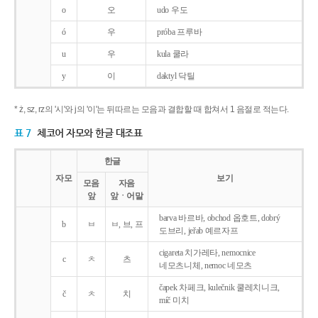
o
오
udo 우도
ó
우
próba 프루바
u
우
kula 쿨라
y
이
daktyl 닥틸
* ż, sz, rz의 '시'와 j의 '이'는 뒤따르는 모음과 결합할 때 합쳐서 1 음절로 적는다.
표 7
체코어 자모와 한글 대조표
한글
자모
보기
모음
자음
앞
앞ㆍ어말
barva 바르바, obchod 옵호트, dobrý
b
ㅂ
ㅂ, 브, 프
도브리, jeřab 예르자프
cigareta 치가레타, nemocnice
c
ㅊ
츠
네모츠니체, nemoc 네모츠
čapek 차페크, kulečnik 쿨레치니크,
č
ㅊ
치
míč 미치