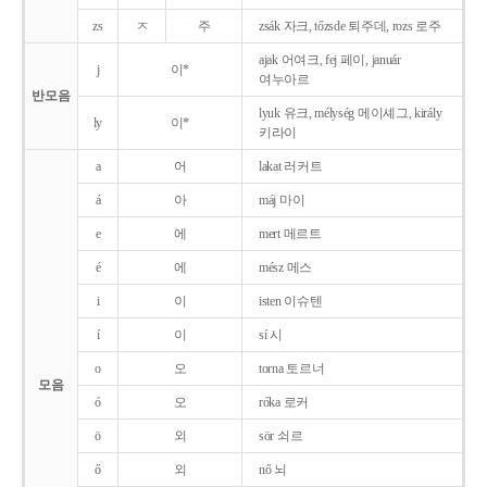
zs
ㅈ
주
zsák 자크, tőzsde 퇴주데, rozs 로주
ajak 어여크, fej 페이, január
j
이*
여누아르
반모음
lyuk 유크, mélység 메이셰그, király
ly
이*
키라이
a
어
lakat 러커트
á
아
máj 마이
e
에
mert 메르트
é
에
mész 메스
i
이
isten 이슈텐
í
이
sí 시
o
오
torna 토르너
모음
ó
오
róka 로커
ö
외
sör 쇠르
ő
외
nő 뇌