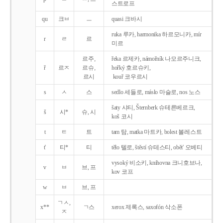
스트로프
qu
크ㅂ
ㅡ
quasi 크바시
ruka 루카, harmonika 하르모니카, mír
r
ㄹ
르
미르
르주,
řeka 르제카, námořník 나모르주니크,
ř
르ㅈ
르슈,
hořký 호르슈키,
르시
kouř 코우르시
s
ㅅ
스
sedlo 세들로, máslo 마슬로, nos 노스
šaty 샤티, Šternberk 슈테른베르크,
š
시*
슈, 시
koš 코시
t
ㅌ
트
tam 탐, matka 마트카, bolest 볼레스트
t'
티*
티
tělo 텔로, štěstí 슈테스티, obět' 오베티
vysoký 비소키, knihovna 크니호브나,
v
ㅂ
브, 프
kov 코프
w
ㅂ
브, 프
ㄱㅅ,
x**
ㄱ스
xerox 제록스, saxofón 삭소폰
ㅈ