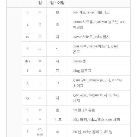
앞
앞ㆍ어말
b
ㅂ
브
bab 버브, ablak 어블러크
citrom 치트롬, nyolcvan 뇰츠번, arc
c
ㅊ
츠
어르츠
cs
ㅊ
치
csavar 처버르, kulcs 쿨치
daru 더루, medve 메드베, gond
d
ㄷ
드
곤드
dzs
ㅈ
지
dzsem 젬
f
ㅍ
프
elfog 엘포그
gumi 구미, nyugta 뉴그터, csomag
g
ㄱ
그
초머그
gyár 자르, hagyma 허지머, nagy
gy
ㅈ
지
너지
h
ㅎ
흐
hal 헐, juh 유흐
k
ㅋ
ㄱ, 크
béka 베커, keksz 켁스, szék 세크
ㄹ,
l
ㄹ
len 렌, meleg 멜레그, dél 델
ㄹㄹ