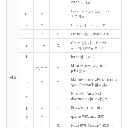
credo 크레도
Pinocchio 피노키오, cherubino
ch
ㅋ
―
케루비노
d
ㄷ
드
Dante 단테, drizza 드리차
f
ㅍ
프
Firenze 피렌체, freddo 프레도
Galileo 갈릴레오, Genova
g
ㄱ, ㅈ
그
제노바, gloria 글로리아
h
―
―
hanno 안노, oh 오
Milano 밀라노, largo 라르고,
l
ㄹ, ㄹㄹ
ㄹ
palco 팔코
자음
Macchiavelli 마키아벨리, mamma
m
ㅁ
ㅁ
맘마, Campanella 캄파넬라
Nero 네로, Anna 안나,
n
ㄴ
ㄴ
divertimento 디베르티멘토
p
ㅍ
프
Pisa 피사, prima 프리마
q
ㅋ
―
quando 콴도, queto 퀘토
r
ㄹ
르
Roma 로마, Marconi 마르코니