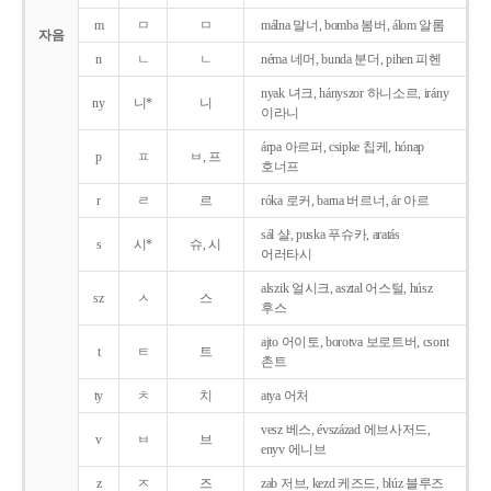
m
ㅁ
ㅁ
málna 말너, bomba 봄버, álom 알롬
자음
n
ㄴ
ㄴ
néma 네머, bunda 분더, pihen 피헨
nyak 녀크, hányszor 하니소르, irány
ny
니*
니
이라니
árpa 아르퍼, csipke 칩케, hónap
p
ㅍ
ㅂ, 프
호너프
r
ㄹ
르
róka 로커, barna 버르너, ár 아르
sál 샬, puska 푸슈카, aratás
s
시*
슈, 시
어러타시
alszik 얼시크, asztal 어스털, húsz
sz
ㅅ
스
후스
ajto 어이토, borotva 보로트버, csont
t
ㅌ
트
촌트
ty
ㅊ
치
atya 어처
vesz 베스, évszázad 에브사저드,
v
ㅂ
브
enyv 에니브
z
ㅈ
즈
zab 저브, kezd 케즈드, blúz 블루즈