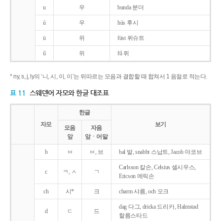
u
우
bunda 분더
ú
우
hús 후시
ü
위
füst 퓌슈트
ű
위
fű 퓌
* ny, s, j, ly의 ‘니, 시, 이, 이’는 뒤따르는 모음과 결합할 때 합쳐서 1 음절로 적는다.
표 11
스웨덴어 자모와 한글 대조표
한글
자모
보기
모음
자음
앞
앞ㆍ어말
b
ㅂ
ㅂ, 브
bal 발, snabbt 스납트, Jacob 야코브
Carlsson 칼손, Celsius 셀시우스,
c
ㅋ, ㅅ
ㄱ
Ericson 에릭손
ch
시*
크
charm 샤름, och 오크
dag 다그, dricka 드리카, Halmstad
d
ㄷ
드
할름스타드