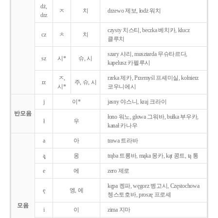
dż,
ㅈ
치
drzewo 제보, łodż 워치
drz
czysty 치스티, beczka 베치카, klucz
cz
ㅊ
치
클루치
szary 샤리, musztarda 무슈타르다,
sz
시*
슈, 시
kapelusz 카펠루시
ㅈ,
rzeka 제카, Przemyśl 프셰미실, kołnierz
rz
주, 슈, 시
시*
코우니에시
j
이*
jasny 야스니, kraj 크라이
반모음
łono 워노, głowa 그워바, bułka 부우카,
ł
우
kanał 카나우
a
아
trawa 트라바
ą̨
옹
trąba 트롱바, mąka 몽카, kąt 콩트, tą 통
e
에
zero 제로
kępa 켕파, węgorz 벵고시, Częstochowa
ę
엥, 에
쳉스토호바, proszę 프로셰
모음
i
이
zima 지마