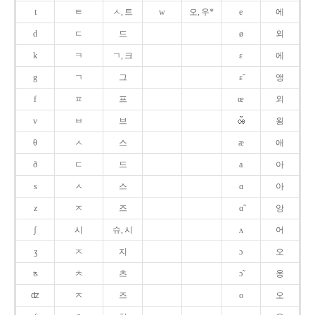
t
ㅌ
ㅅ, 트
w
오, 우*
e
에
d
ㄷ
드
ø
외
k
ㅋ
ㄱ, 크
ɛ
에
g
ㄱ
그
ɛ̃
앵
f
ㅍ
프
œ
외
v
ㅂ
브
욍
θ
ㅅ
스
æ
애
ð
ㄷ
드
a
아
s
ㅅ
스
ɑ
아
z
ㅈ
즈
ɑ̃
앙
ʃ
시
슈, 시
ʌ
어
ʒ
ㅈ
지
ɔ
오
ʦ
ㅊ
츠
ɔ̃
옹
ʣ
ㅈ
즈
o
오