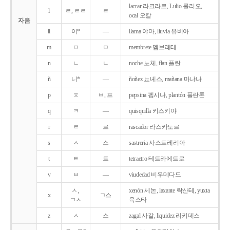
lacrar 라크라르, Lulio 룰리오,
l
ㄹ, ㄹㄹ
ㄹ
ocal 오칼
자음
ll
이*
―
llama 야마, lluvia 유비아
m
ㅁ
ㅁ
membrete 멤브레테
n
ㄴ
ㄴ
noche 노체, flan 플란
ñ
니*
―
ñoñez 뇨녜스, mañana 마냐나
p
ㅍ
ㅂ, 프
pepsina 펩시나, plantón 플란톤
q
ㅋ
―
quisquilla 키스키야
r
ㄹ
르
rascador 라스카도르
s
ㅅ
스
sastreria 사스트레리아
t
ㅌ
트
tetraetro 테트라에트로
v
ㅂ
―
viudedad 비우데다드
ㅅ,
xenón 세논, laxante 락산테, yuxta
x
ㄱ스
ㄱㅅ
육스타
z
ㅅ
스
zagal 사갈, liquidez 리키데스