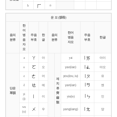
h
ㅎ
운 모 (韻母)
한
어
한어
음의
병
주음
한
음의
주음
병음
한글
분류
음
부호
글
분류
부호
자모
자
모
a
아
yai
야이
o
오
yao
(iao)
야오
e
어
you
(iou,
iu)
유
제
치
ê
에
yan
(ian)
옌
단운
류
單韻
齊
yi
이
yin(in)
인
齒
(i)
類
wu
우
yang
(iang)
양
(u)