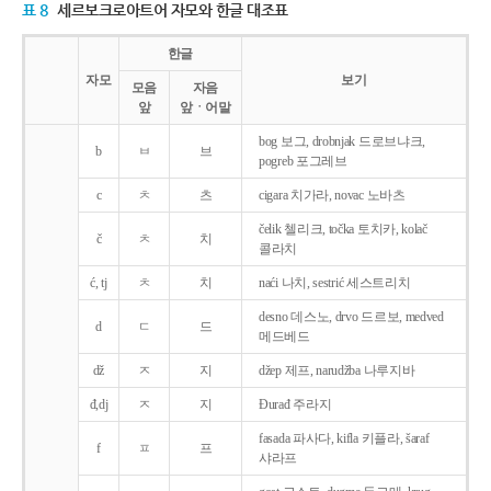
표 8
세르보크로아트어 자모와 한글 대조표
한글
자모
보기
모음
자음
앞
앞ㆍ어말
bog 보그, drobnjak 드로브냐크,
b
ㅂ
브
pogreb 포그레브
c
ㅊ
츠
cigara 치가라, novac 노바츠
čelik 첼리크, točka 토치카, kolač
č
ㅊ
치
콜라치
ć, tj
ㅊ
치
naći 나치, sestrić 세스트리치
desno 데스노, drvo 드르보, medved
d
ㄷ
드
메드베드
dž
ㅈ
지
džep 제프, narudžba 나루지바
đ,dj
ㅈ
지
Ðurađ 주라지
fasada 파사다, kifla 키플라, šaraf
f
ㅍ
프
샤라프