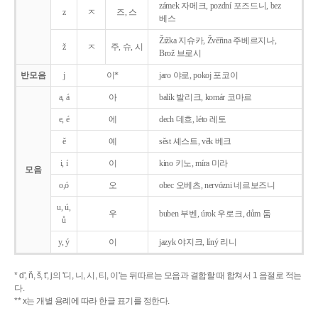
zámek 자메크, pozdní 포즈드니, bez
z
ㅈ
즈, 스
베스
Žižka 지슈카, Žvěřina 주베르지나,
ž
ㅈ
주, 슈, 시
Brož 브로시
반모음
j
이*
jaro 야로, pokoj 포코이
a, á
아
balík 발리크, komár 코마르
e, é
에
dech 데흐, léto 레토
ě
예
sěst 셰스트, věk 베크
i, í
이
kino 키노, míra 미라
모음
o,ó
오
obec 오베츠, nervózni 네르보즈니
u, ú,
우
buben 부벤, úrok 우로크, dům 둠
ů
y, ý
이
jazyk
야지크, líný 리니
* d', ň, š, t', j의 '디, 니, 시, 티, 이'는 뒤따르는 모음과 결합할 때 합쳐서 1 음절로 적는
다.
** x는 개별 용례에 따라 한글 표기를 정한다.