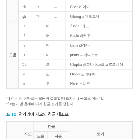
ch
ㅋ
ㅡ
Cheia 케이아
gh
ㄱ
ㅡ
Gheorghe 게오르게
a
아
Arad 아라드
ǎ
어
Bacǎu 바커우
e
에
Elena 엘레나
모음
i
이
pianist 피아니스트
î, â
으
Cîmpina 큼피나, România 로므니아
o
오
Oradea 오라데아
u
우
Nucet 누체트
* ş의 '시'는 뒤따르는 모음과 결합할 때 합쳐서 1 음절로 적는다.
** x는 개별 용례에 따라 한글 표기를 정한다.
표 10
헝가리어 자모와 한글 대조표
한글
자모
보기
모음
자음