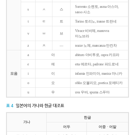
Sorrento 소렌토, asma 아스마,
s
ㅅ
스
sasso 사소
t
ㅌ
트
Torino 토리노, tranne 트란네
Vivace 비바체, manovra
v
ㅂ
브
마노브라
z
ㅊ
―
nozze 노체, mancanza 만칸차
a
아
abituro 아비투로, capra 카프라
e
에
erta 에르타, padrone 파드로네
모음
i
이
infamia 인파미아, manica 마니카
o
오
oblio 오블리오, poetica 포에티카
u
우
uva 우바, spuma 스푸마
표 4
일본어의 가나와 한글 대조표
한글
가나
어두
어중ㆍ어말