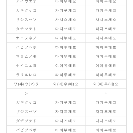
ア イ ウ エ オ
아 이 우 에 오
아 이 우 에 오
カ キ ク ケ コ
가 기 구 게 고
카 키 쿠 케 코
サ シ ス セ ソ
사 시 스 세 소
사 시 스 세 소
タ チ ツ テ ト
다 지 쓰 데 도
타 치 쓰 테 토
ナ ニ ヌ ネ ノ
나 니 누 네 노
나 니 누 네 노
ハ ヒ フ ヘ ホ
하 히 후 헤 호
하 히 후 헤 호
マ ミ ム メ モ
마 미 무 메 모
마 미 무 메 모
ヤ イ ユ エ ヨ
야 이 유 에 요
야 이 유 에 요
ラ リ ル レ ロ
라 리 루 레 로
라 리 루 레 로
ワ (ヰ) ウ (ヱ) ヲ
와 (이) 우 (에) 오
와 (이) 우 (에) 오
ン
ㄴ
ガ ギ グ ゲ ゴ
가 기 구 게 고
가 기 구 게 고
ザ ジ ズ ゼ ゾ
자 지 즈 제 조
자 지 즈 제 조
ダ ヂ ヅ デ ド
다 지 즈 데 도
다 지 즈 데 도
バ ビ ブ ベ ボ
바 비 부 베 보
바 비 부 베 보