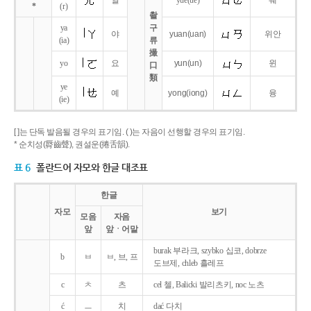
얼
yue
(ue)
웨
*
(r)
촬
ya
구
야
yuan
(uan)
위안
(ia)
류
撮
yo
요
yun
(un)
윈
口
類
ye
예
yong
(iong)
융
(ie)
[ ]는 단독 발음될 경우의 표기임. ( )는 자음이 선행할 경우의 표기임.
* 순치성(脣齒聲), 권설운(捲舌韻).
표 6
폴란드어 자모와 한글 대조표
한글
자모
보기
모음
자음
앞
앞ㆍ어말
burak 부라크, szybko 십코, dobrze
b
ㅂ
ㅂ, 브, 프
도브제, chleb 흘레프
c
ㅊ
츠
cel 첼, Balicki 발리츠키, noc 노츠
ć
ㅡ
치
dać 다치