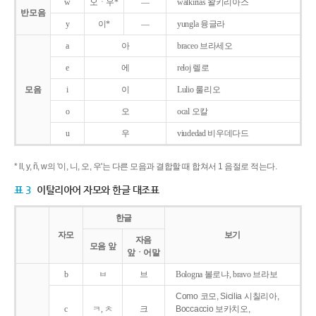
w
오ㆍ우*
―
walkirias 왈키리아스
반모음
y
이*
―
yungla 융글라
a
아
braceo 브라세오
e
에
reloj 렐로
모음
i
이
Lulio 룰리오
o
오
ocal 오칼
u
우
viudedad 비우데다드
* ll, y, ñ, w의 '이, 니, 오, 우'는 다른 모음과 결합할 때 합쳐서 1 음절로 적는다.
표 3
이탈리아어 자모와 한글 대조표
한글
자모
보기
자음
모음 앞
앞ㆍ어말
b
ㅂ
브
Bologna 볼로냐, bravo 브라보
Como 코모, Sicilia 시칠리아,
c
ㅋ, ㅊ
크
Boccaccio 보카치오,