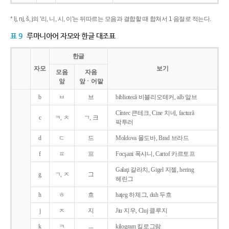
* lj, nj, š, j의 '리, 니, 시, 이'는 뒤따르는 모음과 결합할 때 합쳐서 1 음절로 적는다.
표 9
루마니아어 자모와 한글 대조표
한글
자모
보기
모음
자음
앞
앞ㆍ어말
b
ㅂ
브
bibliotecǎ 비블리오테커, alb 알브
Cîntec 큰테크, Cine 치네, facturǎ
c
ㅋ, ㅊ
ㄱ, 크
팍투러
d
ㄷ
드
Moldova 몰도바, Brad 브라드
f
ㅍ
프
Focşani 폭샤니, Cartof 카르토프
Galaţi 갈라치, Gigel 지젤, hering
g
ㄱ, ㅈ
그
헤린그
h
ㅎ
흐
haţeg 하체그, duh 두흐
j
ㅈ
지
Jiu 지우, Cluj 클루지
k
ㅋ
ㅡ
kilogram 킬로그람