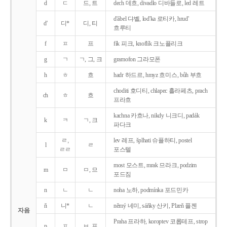
d
ㄷ
드, 트
dech 데흐, divadlo 디바들로, led 레트
d'ábel 댜벨, lod'ka 로티카, hrud'
d'
디*
디, 티
흐루티
f
ㅍ
프
fík 피크, knoflík 크노플리크
g
ㄱ
ㄱ, 그, 크
gramofon 그라모폰
h
ㅎ
흐
hadr 하드르, hmyz 흐미스, bůh 부흐
choditi 호디티, chlapec 흘라페츠, prach
ch
ㅎ
흐
프라흐
kachna 카흐나, nikdy 니크디, padák
k
ㅋ
ㄱ, 크
파다크
ㄹ,
lev 레프, šplhati 슈플하티, postel
l
ㄹ
ㄹㄹ
포스텔
most 모스트, mrak 므라크, podzim
m
ㅁ
ㅁ, 므
포드짐
n
ㄴ
ㄴ
noha 노하, podmínka 포드민카
ň
니*
ㄴ
němý 네미, sáňky 산키, Plzeň 플젠
자음
Praha 프라하, koroptev 코롭테프, strop
p
ㅍ
ㅂ, 프