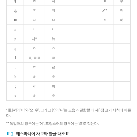
ʧ
ㅊ
치
u
우
ʤ
ㅈ
지
ə**
어
m
ㅁ
ㅁ
ɚ
어
n
ㄴ
ㄴ
ɲ
니*
뉴
ŋ
ㅇ
ㅇ
l
ㄹ, ㄹㄹ
ㄹ
r
ㄹ
르
h
ㅎ
흐
ç
ㅎ
히
x
ㅎ
흐
* [j], [w]의 '이'와 '오, 우', 그리고 [ɲ]의 '니'는 모음과 결합할 때 제3장 표기 세칙에 따른
다.
** 독일어의 경우에는 '에', 프랑스어의 경우에는 '으'로 적는다.
표 2
에스파냐어 자모와 한글 대조표