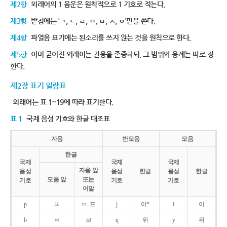
제2항
외래어의 1 음운은 원칙적으로 1 기호로 적는다.
제3항
받침에는 ‘ㄱ, ㄴ, ㄹ, ㅁ, ㅂ, ㅅ, ㅇ’만을 쓴다.
제4항
파열음 표기에는 된소리를 쓰지 않는 것을 원칙으로 한다.
제5항
이미 굳어진 외래어는 관용을 존중하되, 그 범위와 용례는 따로 정
한다.
제2장 표기 일람표
외래어는 표 1~19에 따라 표기한다.
표 1
국제 음성 기호와 한글 대조표
자음
반모음
모음
한글
국제
국제
국제
자음 앞
음성
음성
한글
음성
한글
모음 앞
또는
기호
기호
기호
어말
p
ㅍ
ㅂ, 프
j
이*
i
이
b
ㅂ
브
ɥ
위
y
위