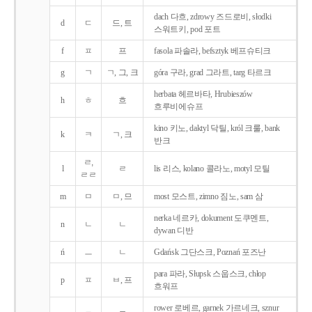
dach 다흐, zdrowy 즈드로비, słodki
d
ㄷ
드, 트
스워트키, pod 포트
f
ㅍ
프
fasola 파솔라, befsztyk 베프슈티크
g
ㄱ
ㄱ, 그, 크
góra 구라, grad 그라트, targ 타르크
herbata 헤르바타, Hrubieszów
h
ㅎ
흐
흐루비에슈프
kino 키노, daktyl 닥틸, król 크룰, bank
k
ㅋ
ㄱ, 크
반크
ㄹ,
l
ㄹ
lis 리스, kolano 콜라노, motyl 모틸
ㄹㄹ
m
ㅁ
ㅁ, 므
most 모스트, zimno 짐노, sam 삼
nerka 네르카, dokument 도쿠멘트,
n
ㄴ
ㄴ
dywan 디반
ń
ㅡ
ㄴ
Gdańsk 그단스크, Poznań 포즈난
para 파라, Słupsk 스웁스크, chłop
p
ㅍ
ㅂ, 프
흐워프
rower 로베르, garnek 가르네크, sznur