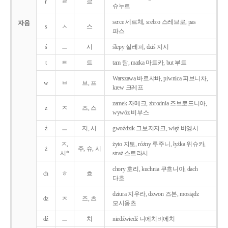
r
ㄹ
르
슈누르
serce 세르체, srebro 스레브로, pas
자음
s
ㅅ
스
파스
ś
ㅡ
시
ślepy 실레피, dziś 지시
t
ㅌ
트
tam 탐, matka 마트카, but 부트
Warszawa 바르샤바, piwnica 피브니차,
w
ㅂ
브, 프
krew 크레프
zamek 자메크, zbrodnia 즈브로드니아,
z
ㅈ
즈, 스
wywóz 비부스
ź
ㅡ
지, 시
gwoździk 그보지지크, więź 비엥시
ㅈ,
żyto 지토, różny 루주니, łyżka 위슈카,
ż
주, 슈, 시
시*
straż 스트라시
chory 호리, kuchnia 쿠흐니아, dach
ch
ㅎ
흐
다흐
dziura 지우라, dzwon 즈본, mosiądz
dz
ㅈ
즈, 츠
모시옹츠
dź
ㅡ
치
niedźwiedź 니에치비에치