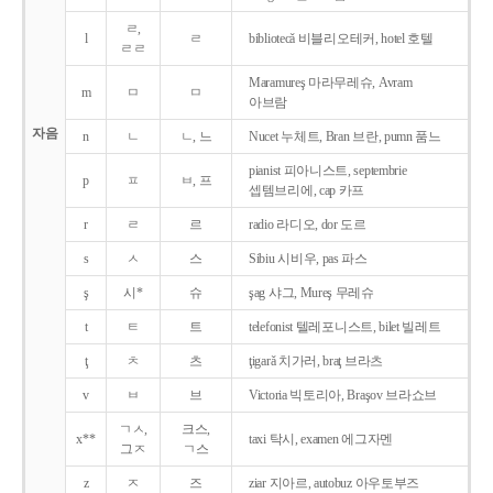
ㄹ,
l
ㄹ
bibliotecǎ 비블리오테커, hotel 호텔
ㄹㄹ
Maramureş 마라무레슈, Avram
m
ㅁ
ㅁ
아브람
자음
n
ㄴ
ㄴ, 느
Nucet 누체트, Bran 브란, pumn 품느
pianist 피아니스트, septembrie
p
ㅍ
ㅂ, 프
셉템브리에, cap 카프
r
ㄹ
르
radio 라디오, dor 도르
s
ㅅ
스
Sibiu 시비우, pas 파스
ş
시*
슈
şag 샤그, Mureş 무레슈
t
ㅌ
트
telefonist 텔레포니스트, bilet 빌레트
ţ
ㅊ
츠
ţigarǎ 치가러, braţ 브라츠
v
ㅂ
브
Victoria 빅토리아, Braşov 브라쇼브
ㄱㅅ,
크스,
x**
taxi 탁시, examen 에그자멘
그ㅈ
ㄱ스
z
ㅈ
즈
ziar 지아르, autobuz 아우토부즈