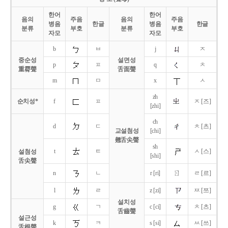
한어
한어
음의
주음
음의
주음
병음
한글
병음
한글
분류
부호
분류
부호
자모
자모
b
ㅂ
j
ㅈ
중순성
설면성
p
ㅍ
q
ㅊ
重脣聲
舌面聲
m
ㅁ
x
ㅅ
zh
순치성*
f
ㅍ
ㅈ [즈]
[zhi]
ch
d
ㄷ
ㅊ [츠]
교설첨성
[chi]
翹舌尖聲
sh
t
ㅌ
ㅅ [스]
설첨성
[shi]
舌尖聲
ㄖ
n
ㄴ
r [ri]
ㄹ [르]
l
ㄹ
z [zi]
ㅉ [쯔]
설치성
g
ㄱ
c [ci]
ㅊ [츠]
舌齒聲
설근성
k
ㅋ
s [si]
ㅆ [쓰]
舌根聲