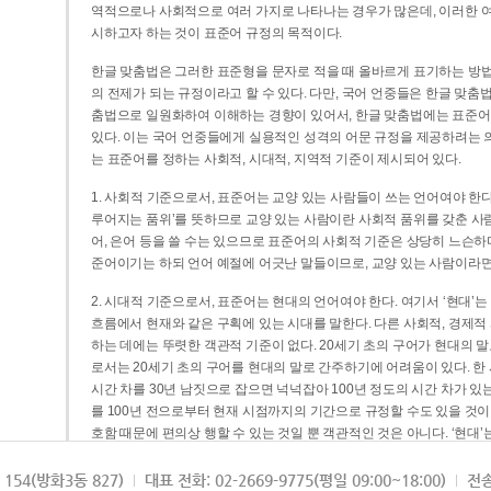
역적으로나 사회적으로 여러 가지로 나타나는 경우가 많은데, 이러한 여
시하고자 하는 것이 표준어 규정의 목적이다.
한글 맞춤법은 그러한 표준형을 문자로 적을 때 올바르게 표기하는 방법
의 전제가 되는 규정이라고 할 수 있다. 다만, 국어 언중들은 한글 맞춤
춤법으로 일원화하여 이해하는 경향이 있어서, 한글 맞춤법에는 표준어
있다. 이는 국어 언중들에게 실용적인 성격의 어문 규정을 제공하려는 
는 표준어를 정하는 사회적, 시대적, 지역적 기준이 제시되어 있다.
1. 사회적 기준으로서, 표준어는 교양 있는 사람들이 쓰는 언어여야 한다
루어지는 품위’를 뜻하므로 교양 있는 사람이란 사회적 품위를 갖춘 사람
어, 은어 등을 쓸 수는 있으므로 표준어의 사회적 기준은 상당히 느슨하다고
준어이기는 하되 언어 예절에 어긋난 말들이므로, 교양 있는 사람이라면
2. 시대적 기준으로서, 표준어는 현대의 언어여야 한다. 여기서 ‘현대
흐름에서 현재와 같은 구획에 있는 시대를 말한다. 다른 사회적, 경제적
하는 데에는 뚜렷한 객관적 기준이 없다. 20세기 초의 구어가 현대의 말
로서는 20세기 초의 구어를 현대의 말로 간주하기에 어려움이 있다. 한
시간 차를 30년 남짓으로 잡으면 넉넉잡아 100년 정도의 시간 차가 있
를 100년 전으로부터 현재 시점까지의 기간으로 규정할 수도 있을 것이다
호함 때문에 편의상 행할 수 있는 것일 뿐 객관적인 것은 아니다. ‘현대
3. 지역적 기준으로서, 표준어는 서울말이어야 한다. 이는 표준어의 공
154(방화3동 827)
대표 전화: 02-2669-9775(평일 09:00~18:00)
전송