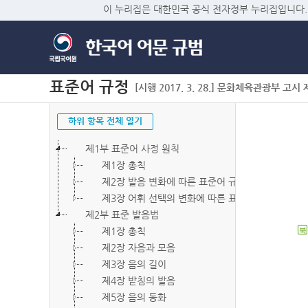
이 누리집은 대한민국 공식 전자정부 누리집입니다.
표준어 규정
[시행 2017. 3. 28.] 문화체육관광부 고시 제2
하위 항목 전체 열기
제1부 표준어 사정 원칙
제1장 총칙
제2장 발음 변화에 따른 표준어 규정
제3장 어휘 선택의 변화에 따른 표준어 규정
제2부 표준 발음법
제1장 총칙
북
제2장 자음과 모음
제3장 음의 길이
제4장 받침의 발음
제5장 음의 동화