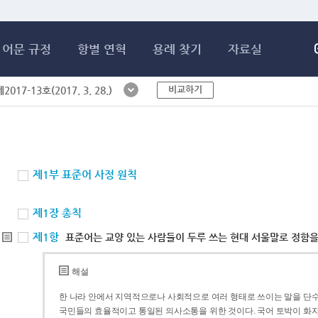
메인콘텐츠 바로가기
어문 규정
항별 연혁
용례 찾기
자료실
비교하기
017-13호(2017. 3. 28.)
제1부 표준어 사정 원칙
제1장 총칙
제1항
표준어는 교양 있는 사람들이 두루 쓰는 현대 서울말로 정함을
해설
한 나라 안에서 지역적으로나 사회적으로 여러 형태로 쓰이는 말을 단수
국민들의 효율적이고 통일된 의사소통을 위한 것이다. 국어 토박이 화자