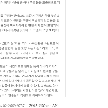
러 형태나 발음 중 하나 혹은 둘을 표준형으로 제
을 규정한 것이므로, 표준어 규정은 한글 맞춤법
법과 표준어 규정을 뚜렷이 구별하지 않고 한글 맞
 규정에 귀속되어야 할 만한 예가 많이 포함되어
의도에서 비롯된 것이다. 이 표준어 규정 제1항에
. 교양이란 ‘학문, 지식, 사회생활을 바탕으로 이
을 말한다. 물론 교양 있는 사람이라도 비어, 속
 할 수 있다. 그러나 비어, 속어, 은어 등은 표
 사용을 자제하여야 하는 말들이다.
’는 단순히 시간적으로 현재란 뜻이 아니라 역사적
 시대 구분과는 달리 언어 사용에서 현대를 구분
로 간주되곤 하나, 21세기가 상당히 진행된 현재
 시대에 최대 4세대가 공존할 수 있으므로 세대 간
는 말들이 한 시대에 쓰일 수 있다. 그러므로 현대
. 그러나 이러한 시간 인식은 ‘현대’ 개념의 모
’는 국어 언중들의 직관으로 이해하여야 한다.
용어적 성격을 가장 크게 드러내 주는 기준이다.
: 02-2669-9737
개발지원(Open API)