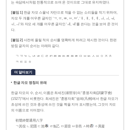
는 속담에서처럼 전통적으로 쓰여 온 것이므로 그대로 유지하였다.
[붙임 1]
한글 자모 스물넉 자만으로 적을 수 없는 소리들을 적기 위하여,
자모 두 개를 어우른 글자인 ‘ㄲ, ㄸ, ㅃ, ㅆ, ㅉ’, ‘ㅐ, ㅒ, ㅔ, ㅖ, ㅘ, ㅚ, ㅝ,
ㅟ, ㅢ’와 자모 세 개를 어우른 글자인 ‘ㅙ, ㅞ’를 쓴다는 것을 보여 준 것이
다.
[붙임 2]
사전에 올릴 적의 순서를 명확하게 하려고 제시한 것이다. 한편
받침 글자의 순서는 아래와 같다.
ㄱ ㄲ ㄳ ㄴ ㄵ ㄶ ㄷ ㄹ ㄺ ㄻ ㄼ ㄽ ㄾ ㄿ ㅀ ㅁ ㅂ ㅄ ㅅ ㅆ ㅇ ㅈ ㅊ
ㅋ ㅌ ㅍ ㅎ
더 알아보기
한글 자모 명칭의 유래
한글 자모의 수, 순서, 이름은 최세진(崔世珍)의 “훈몽자회(訓蒙字會)
(1527)”에서 비롯한다. 최세진은 “훈몽자회” 범례(凡例)에서 한글 자모가
초성에 쓰인 것과 종성에 쓰인 것을 짝을 지어 표시했는데, 그것이 자모
의 이름으로 이어졌다.
初聲終聲通用八字
ㄱ其役 ㄴ尼隱 ㄷ池
ㄹ梨乙 ㅁ眉音 ㅂ非邑 ㅅ時
ㆁ異凝