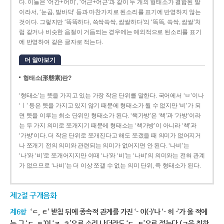
다. 이들은 ‘어간+어미’, ‘어근+어근’과 같이 두 개의 형태소가 결합된 말
이라서, ‘눈곱, 발바닥’ 등과 마찬가지로 된소리를 표기에 반영하지 않는
것이다. 그렇지만 ‘똑똑하다, 쓱싹쓱싹, 쌉쌀하다’의 ‘똑똑, 쓱싹, 쌉쌀’처
럼 같거나 비슷한 음절이 거듭되는 경우에는 예외적으로 된소리를 표기
에 반영하여 같은 글자로 적는다.
더 알아보기
형태소(形態素)란?
‘형태소’는 뜻을 가지고 있는 가장 작은 단위를 말한다. 국어에서 ‘ㅂ’이나
‘ㅣ’ 등은 뜻을 가지고 있지 않기 때문에 형태소가 될 수 없지만 ‘비’가 되
면 뜻을 이루는 최소 단위인 형태소가 된다. ‘책가방’은 ‘책’과 ‘가방’이라
는 두 가지 의미로 쪼개지기 때문에 형태소는 ‘책가방’이 아니라 ‘책’과
‘가방’이다. 더 작은 단위로 쪼개진다고 해도 쪼갰을 때 의미가 없어지거
나 쪼개기 전의 의미와 관련되는 의미가 없어지면 안 된다. ‘나비’는
‘나’와 ‘비’로 쪼개어지지만 이때 ‘나’와 ‘비’는 ‘나비’의 의미와는 전혀 관계
가 없으므로 ‘나비’는 더 이상 쪼갤 수 없는 의미 단위, 즉 형태소가 된다.
제2절 구개음화
제6항
‘ㄷ, ㅌ’ 받침 뒤에 종속적 관계를 가진 ‘- 이(-)’나 ‘- 히 -’가 올 적에
는 그 ‘ㄷ, ㅌ’이 ‘ㅈ, ㅊ’으로 소리 나더라도 ‘ㄷ, ㅌ’으로 적는다.(ㄱ을 취하