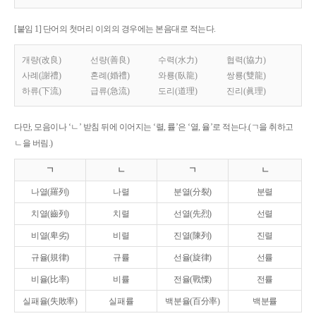
[붙임 1] 단어의 첫머리 이외의 경우에는 본음대로 적는다.
개량(改良)
선량(善良)
수력(水力)
협력(協力)
사례(謝禮)
혼례(婚禮)
와룡(臥龍)
쌍룡(雙龍)
하류(下流)
급류(急流)
도리(道理)
진리(眞理)
다만, 모음이나 ‘ㄴ’ 받침 뒤에 이어지는 ‘렬, 률’은 ‘열, 율’로 적는다.(ㄱ을 취하고
ㄴ을 버림.)
ㄱ
ㄴ
ㄱ
ㄴ
나열(羅列)
나렬
분열(分裂)
분렬
치열(齒列)
치렬
선열(先烈)
선렬
비열(卑劣)
비렬
진열(陳列)
진렬
규율(規律)
규률
선율(旋律)
선률
비율(比率)
비률
전율(戰慄)
전률
실패율(失敗率)
실패률
백분율(百分率)
백분률