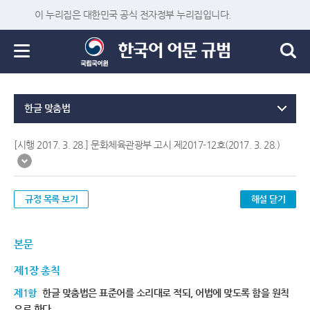
이 누리집은 대한민국 공식 전자정부 누리집입니다.
한글 맞춤법
[시행 2017. 3. 28.] 문화체육관광부 고시 제2017-12호(2017. 3. 28.)
규정 목록 보기
해설 닫기
본문
제1장 총칙
제1항
한글 맞춤법은 표준어를 소리대로 적되, 어법에 맞도록 함을 원칙
으로 한다.