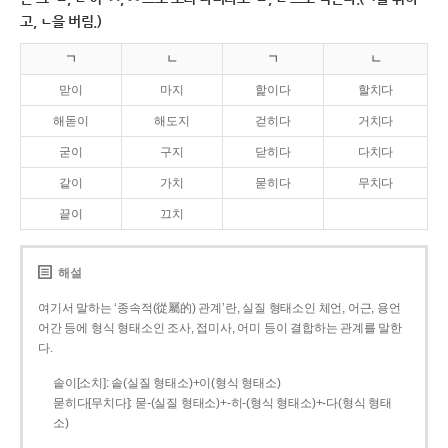
고, ㄴ을 버림.)
ㄱ
ㄴ
ㄱ
ㄴ
맏이
마지
핥이다
할치다
해돋이
해도지
걷히다
거치다
굳이
구지
닫히다
다치다
같이
가치
묻히다
무치다
끝이
끄치
해설
여기서 말하는 ‘종속적(從屬的) 관계’란, 실질 형태소인 체언, 어근, 용언
어간 등에 형식 형태소인 조사, 접미사, 어미 등이 결합하는 관계를 말한
다.
솥이[소치]: 솥(실질 형태소)+이(형식 형태소)
묻히다[무치다]: 묻­-(실질 형태소)+­-히­-(형식 형태소)+-다(형식 형태
소)