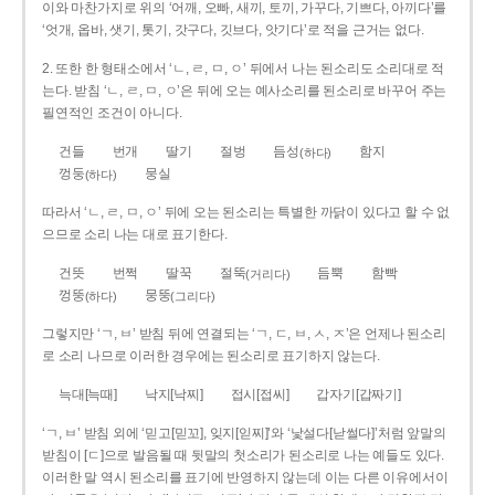
이와 마찬가지로 위의 ‘어깨, 오빠, 새끼, 토끼, 가꾸다, 기쁘다, 아끼다’를
‘엇개, 옵바, 샛기, 톳기, 갓구다, 깃브다, 앗기다’로 적을 근거는 없다.
2. 또한 한 형태소에서 ‘ㄴ, ㄹ, ㅁ, ㅇ’ 뒤에서 나는 된소리도 소리대로 적
는다. 받침 ‘ㄴ, ㄹ, ㅁ, ㅇ’은 뒤에 오는 예사소리를 된소리로 바꾸어 주는
필연적인 조건이 아니다.
건들
번개
딸기
절벙
듬성
함지
(하다)
껑둥
뭉실
(하다)
따라서 ‘ㄴ, ㄹ, ㅁ, ㅇ’ 뒤에 오는 된소리는 특별한 까닭이 있다고 할 수 없
으므로 소리 나는 대로 표기한다.
건뜻
번쩍
딸꾹
절뚝
듬뿍
함빡
(거리다)
껑뚱
뭉뚱
(하다)
(그리다)
그렇지만 ‘ㄱ, ㅂ’ 받침 뒤에 연결되는 ‘ㄱ, ㄷ, ㅂ, ㅅ, ㅈ’은 언제나 된소리
로 소리 나므로 이러한 경우에는 된소리로 표기하지 않는다.
늑대[늑때]
낙지[낙찌]
접시[접씨]
갑자기[갑짜기]
‘ㄱ, ㅂ’ 받침 외에 ‘믿고[믿꼬], 잊지[읻찌]’와 ‘낯설다[낟썰다]’처럼 앞말의
받침이 [ㄷ]으로 발음될 때 뒷말의 첫소리가 된소리로 나는 예들도 있다.
이러한 말 역시 된소리를 표기에 반영하지 않는데 이는 다른 이유에서이