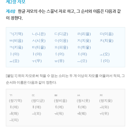
제2장 자모
제4항
한글 자모의 수는 스물넉 자로 하고, 그 순서와 이름은 다음과 같
이 정한다.
ㄱ(기역)
ㄴ(니은)
ㄷ(디귿)
ㄹ(리을)
ㅁ(미음)
ㅂ(비읍)
ㅅ(시옷)
ㅇ(이응)
ㅈ(지읒)
ㅊ(치읓)
ㅋ(키읔)
ㅌ(티읕)
ㅍ(피읖)
ㅎ(히읗)
ㅏ(아)
ㅑ(야)
ㅓ(어)
ㅕ(여)
ㅗ(오)
ㅛ(요)
ㅜ(우)
ㅠ(유)
ㅡ(으)
ㅣ(이)
[붙임 1] 위의 자모로써 적을 수 없는 소리는 두 개 이상의 자모를 어울러서 적되, 그
순서와 이름은 다음과 같이 정한다.
ㄲ
ㄸ
ㅃ
ㅆ
ㅉ
(쌍기역)
(쌍디귿)
(쌍비읍)
(쌍시옷)
(쌍지읒)
ㅐ(애)
ㅒ(얘)
ㅔ(에)
ㅖ(예)
ㅘ(와)
ㅙ(왜)
ㅚ(외)
ㅝ(워)
ㅞ(웨)
ㅟ(위)
ㅢ(의)