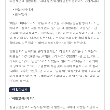
이는 체언에 결합하는 조사나 용언 어간에 결합하는 어미도 마찬가지다.
하늘이/바다가
잡아/접어
‘하늘이, 바다가’의 ‘이/가’는 주격의 뜻을 나타내는 동일한 형태소이지만
하나로 고정해서 적을 수가 없다. ‘잡-, 접-’에 결합하는 ‘-고’는 ‘잡고, 접
고’처럼 하나의 형태로만 실현되지만 ‘-아/-어’는 하나의 형태소인데도 ‘잡
아, 접어’와 같이 다르게 실현된다. 이는 달리 소리 나는 형태들을 하나의
형태소로 모두 적을 수 없어서 소리 나는 대로 적는 경우이다.
한편 한자어는 이러한 원리와 관계없이 각 글자의 소리를 밝혀 적는다.
예를 들어 ‘국어(國語)’는 [구거]로 소리 나고 ‘국민(國民)’은 [궁민]으로 소
리 나지만 ‘구거’, ‘궁민’으로 적지 않는다. 한자 하나하나는 소리와 의미
가 정해져 있으므로 그것을 밝혀 적는 것이 독서에 효율적이다. 즉 한자
‘국(國)’, ‘어(語)’, ‘민(民)’은 ‘나라 국’, ‘말씀 어’, ‘백성 민’과 같이 소리와 의
미가 정해져 있으므로 그 독립적인 소리와 의미를 알 수 있도록 ‘국어, 국
민’으로 적는다.
더 알아보기
‘어법(語法)’의 의미
한글 맞춤법에서 사용되는 ‘어법’과 일반적인 의미의 ‘어법’은 개념이 다