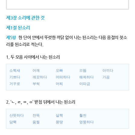
제3장 소리에 관한 것
제1절 된소리
제5항
한 단어 안에서 뚜렷한 까닭 없이 나는 된소리는 다음 음절의 첫소
리를 된소리로 적는다.
1. 두 모음 사이에서 나는 된소리
소쩍새
어깨
오빠
으뜸
아끼다
기쁘다
깨끗하다
어떠하다
해쓱하다
가끔
거꾸로
부썩
어찌
이따금
2. ‘ㄴ, ㄹ, ㅁ, ㅇ’ 받침 뒤에서 나는 된소리
산뜻하다
잔뜩
살짝
훨씬
담뿍
움찔
몽땅
엉뚱하다