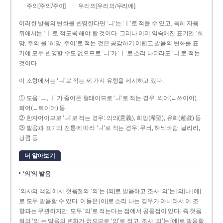
주의[주의/주이]
우리의[우리의/우리에]
이러한 발음의 변화를 반영한다면 ‘ㅢ’는 ‘ㅣ’로 적을 수 있고, 특히 자음
뒤에서는 ‘ㅣ’로 적도록 해야 할 것이다. 그러나 이미 익숙해진 표기인 ‘희
망, 주의’를 ‘히망, 주이’로 적는 것은 공감하기 어렵고 발음의 변화를 표
기에 모두 반영할 수도 없으므로 ‘ㅢ’가 ‘ㅣ’로 소리 나더라도 ‘ㅢ’로 적는
것이다.
이 조항에서는 ‘ㅢ’로 적는 세 가지 유형을 제시하고 있다.
① 모음 ‘ㅡ, ㅣ’가 줄어든 형태이므로 ‘ㅢ’로 적는 경우: 씌어(←쓰이어),
틔어(←트이어) 등
② 한자어이므로 ‘ㅢ’로 적는 경우: 의의(意義), 희망(希望), 유희(遊戱) 등
③ 발음과 표기의 전통에 따라 ‘ㅢ’로 적는 경우: 무늬, 하늬바람, 늴리리,
닁큼 등
더 알아보기
‘의’의 발음
‘의사의 책임’에서 첫음절의 ‘의’는 [의]로 발음하고 조사 ‘의’는 [의]나 [에]
로 모두 발음할 수 있다. 이들은 [이]로 소리 나는 경우가 아니라서 이 조
항과는 무관하지만, 모두 ‘의’로 적는다는 점에서 공통점이 있다. 즉 첫음
절의 ‘의’는 발음의 변화가 없으므로 ‘의’로 적고, 조사 ‘의’는 [에]로 발음할