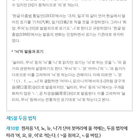
수 있지만 [의]가 원칙이므로 ‘의’로 적는다.
‘한글 마춤법 통일안(1933)’에서는 ‘긔챠, 일긔’와 같이 언어 현실에서 멀
어진 표기를 ‘기차(汽車), 일기(日氣)’로 적을 것을 규정하였다. 그러나 ‘희
망, 주의’는 [의]로 발음되므로 표기도 ‘ㅢ’로 한다고 규정하였다. ‘한글 맞
춤법(1988)’에서는 발음의 변화는 인정하면서 표기는 기존대로 유지하
였다.
‘늬’의 발음과 표기
‘늴리리, 무늬’ 등의 ‘늬’를 ‘니’로 읽지만 표기는 ‘늬’로 하는 것을 ‘ㄴ’의 음
가와 관련하여 설명하기도 한다. ‘무늬’의 ‘ㄴ’은 ‘어머니’의 ‘ㄴ’과 음가가
다르므로 이를 고려하여 ‘늬’로 적는다는 견해이다. 이에 따르면 ‘ㄴ’은
‘ㅣ(ㅑ, ㅕ, ㅛ, ㅠ)’와 결합하면 ‘어머니, 읽으니까’에서의 [니]처럼 경구개
음(硬口蓋音) [ɲ]으로 발음되지만, ‘늴리리, 무늬’ 등의 ‘늬’에서는 구개음
화하지 않은 ‘ㄴ’, 곧 치경음(齒莖音) [n]으로 발음된다. 이를 고려하여 ‘늴
리리, 무늬’ 등에서는 전통적인 표기대로 ‘늬’로 적는다고 본다.
제5절 두음 법칙
제10항
한자음 ‘녀, 뇨, 뉴, 니’가 단어 첫머리에 올 적에는, 두음 법칙에
따라 ‘여, 요, 유, 이’로 적는다. (ㄱ을 취하고, ㄴ을 버림.)