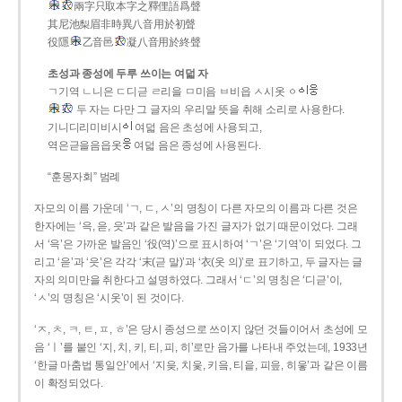
兩字只取本字之釋俚語爲聲
其尼池梨眉非時異八音用於初聲
役隱
乙音邑
凝八音用於終聲
초성과 종성에 두루 쓰이는 여덟 자
ㄱ기역 ㄴ니은 ㄷ디귿 ㄹ리을 ㅁ미음 ㅂ비읍 ㅅ시옷 ㆁ
두 자는 다만 그 글자의 우리말 뜻을 취해 소리로 사용한다.
기니디리미비시
여덟 음은 초성에 사용되고,
역은귿을음읍옷
여덟 음은 종성에 사용된다.
“훈몽자회” 범례
자모의 이름 가운데 ‘ㄱ, ㄷ, ㅅ’의 명칭이 다른 자모의 이름과 다른 것은
한자에는 ‘윽, 읃, 읏’과 같은 발음을 가진 글자가 없기 때문이었다. 그래
서 ‘윽’은 가까운 발음인 ‘役(역)’으로 표시하여 ‘ㄱ’은 ‘기역’이 되었다. 그
리고 ‘읃’과 ‘읏’은 각각 ‘末(귿 말)’과 ‘衣(옷 의)’로 표기하고, 두 글자는 글
자의 의미만을 취한다고 설명하였다. 그래서 ‘ㄷ’의 명칭은 ‘디귿’이,
‘ㅅ’의 명칭은 ‘시옷’이 된 것이다.
‘ㅈ, ㅊ, ㅋ, ㅌ, ㅍ, ㅎ’은 당시 종성으로 쓰이지 않던 것들이어서 초성에 모
음 ‘ㅣ’를 붙인 ‘지, 치, 키, 티, 피, 히’로만 음가를 나타내 주었는데, 1933년
‘한글 마춤법 통일안’에서 ‘지읒, 치읓, 키읔, 티읕, 피읖, 히읗’과 같은 이름
이 확정되었다.