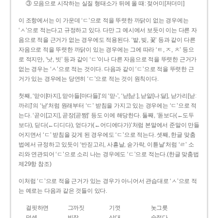
③ 모음으로 시작하는 실질 형태소가 뒤에 올 때: 젖어미[저더미]
이 조항에서는 이 가운데 ‘ㄷ’으로 적을 뚜렷한 까닭이 없는 경우에는
‘ㅅ’으로 적는다고 규정하고 있다. 다만 그 예시에서 보듯이 이는 다른 자
음으로 적을 근거가 없는 경우에도 적용된다. ‘밭, 빚, 꽃’ 등과 같이 다른
자음으로 적을 뚜렷한 까닭이 있는 경우에는 그에 따라 ‘ㅌ, ㅈ, ㅊ’ 등으
로 적지만, ‘낫, 빗’ 등과 같이 ‘ㄷ’이나 다른 자음으로 적을 뚜렷한 근거가
없는 경우는 ‘ㅅ’으로 적는 것이다. 다음과 같이 ‘ㄷ’으로 적을 뚜렷한 근
거가 있는 경우에는 당연히 ‘ㄷ’으로 적는 것이 원칙이다.
첫째, ‘맏이[마지], 맏아들[마다들]’의 ‘맏-’, ‘낟[낟ː], 낟알[나ː달], 낟가리[낟ː
까리]’의 ‘낟’처럼 원래부터 ‘ㄷ’ 받침을 가지고 있는 경우에는 ‘ㄷ’으로 적
는다. ‘곧이[고지], 곧장[곧짱]’ 등도 이에 해당한다. 둘째, ‘돋보다(←도두
보다), 딛다(←디디다), 얻다가(←어디에다가)’처럼 본말에서 준말이 만들
어지면서 ‘ㄷ’ 받침을 갖게 된 경우에도 ‘ㄷ’으로 적는다. 셋째, 한글 맞춤
법에서 규정하고 있듯이 ‘반짇고리, 사흗날, 숟가락, 이튿날’처럼 ‘ㄹ’ 소
리와 연관되어 ‘ㄷ’으로 소리 나는 경우에도 ‘ㄷ’으로 적는다.(한글 맞춤법
제29항 참조)
이처럼 ‘ㄷ’으로 적을 근거가 있는 경우가 아니어서 관습대로 ‘ㅅ’으로 적
는 예로는 다음과 같은 것들이 있다.
걸핏하면
그까짓
기껏
놋그릇
덧셈
빗장
삿대
숫접다