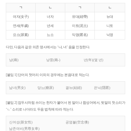
ㄱ
ㄴ
ㄱ
ㄴ
여자(女子)
녀자
유대(紐帶)
뉴대
연세(年歲)
년세
이토(泥土)
니토
요소(尿素)
뇨소
익명(匿名)
닉명
다만, 다음과 같은 의존 명사에서는 ‘냐, 녀’ 음을 인정한다.
냥(兩)
냥쭝(兩-)
년(年)(몇 년)
[붙임 1] 단어의 첫머리 이외의 경우에는 본음대로 적는다.
남녀(男女)
당뇨(糖尿)
결뉴(結紐)
은닉(隱匿)
[붙임 2] 접두사처럼 쓰이는 한자가 붙어서 된 말이나 합성어에서, 뒷말의 첫소리가
‘ㄴ’ 소리로 나더라도 두음 법칙에 따라 적는다.
신여성(新女性)
공염불(空念佛)
남존여비(男尊女卑)