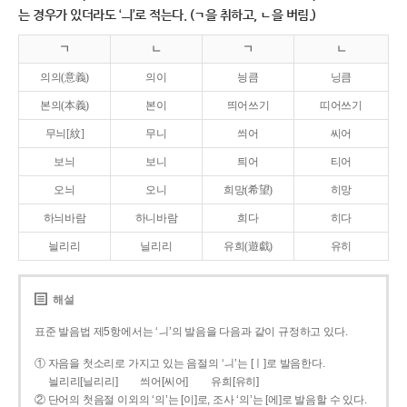
는 경우가 있더라도 ‘ㅢ’로 적는다. (ㄱ을 취하고, ㄴ을 버림.)
ㄱ
ㄴ
ㄱ
ㄴ
의의(意義)
의이
닁큼
닝큼
본의(本義)
본이
띄어쓰기
띠어쓰기
무늬[紋]
무니
씌어
씨어
보늬
보니
틔어
티어
오늬
오니
희망(希望)
히망
하늬바람
하니바람
희다
히다
늴리리
닐리리
유희(遊戱)
유히
해설
표준 발음법 제5항에서는 ‘ㅢ’의 발음을 다음과 같이 규정하고 있다.
① 자음을 첫소리로 가지고 있는 음절의 ‘ㅢ’는 [ㅣ]로 발음한다.
늴리리[닐리리]
씌어[씨어]
유희[유히]
② 단어의 첫음절 이외의 ‘의’는 [이]로, 조사 ‘의’는 [에]로 발음할 수 있다.