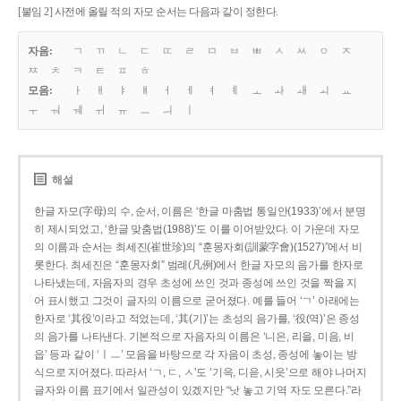
[붙임 2] 사전에 올릴 적의 자모 순서는 다음과 같이 정한다.
자음:
ㄱ
ㄲ
ㄴ
ㄷ
ㄸ
ㄹ
ㅁ
ㅂ
ㅃ
ㅅ
ㅆ
ㅇ
ㅈ
ㅉ
ㅊ
ㅋ
ㅌ
ㅍ
ㅎ
모음:
ㅏ
ㅐ
ㅑ
ㅒ
ㅓ
ㅔ
ㅕ
ㅖ
ㅗ
ㅘ
ㅙ
ㅚ
ㅛ
ㅜ
ㅝ
ㅞ
ㅟ
ㅠ
ㅡ
ㅢ
ㅣ
해설
한글 자모(字母)의 수, 순서, 이름은 ‘한글 마춤법 통일안(1933)’에서 분명
히 제시되었고, ‘한글 맞춤법(1988)’도 이를 이어받았다. 이 가운데 자모
의 이름과 순서는 최세진(崔世珍)의 “훈몽자회(訓蒙字會)(1527)”에서 비
롯한다. 최세진은 “훈몽자회” 범례(凡例)에서 한글 자모의 음가를 한자로
나타냈는데, 자음자의 경우 초성에 쓰인 것과 종성에 쓰인 것을 짝을 지
어 표시했고 그것이 글자의 이름으로 굳어졌다. 예를 들어 ‘ㄱ’ 아래에는
한자로 ‘其役’이라고 적었는데, ‘其(기)’는 초성의 음가를, ‘役(역)’은 종성
의 음가를 나타낸다. 기본적으로 자음자의 이름은 ‘니은, 리을, 미음, 비
읍’ 등과 같이 ‘ㅣㅡ’ 모음을 바탕으로 각 자음이 초성, 종성에 놓이는 방
식으로 지어졌다. 따라서 ‘ㄱ, ㄷ, ㅅ’도 ‘기윽, 디읃, 시읏’으로 해야 나머지
글자와 이름 표기에서 일관성이 있겠지만 “낫 놓고 기역 자도 모른다.”라