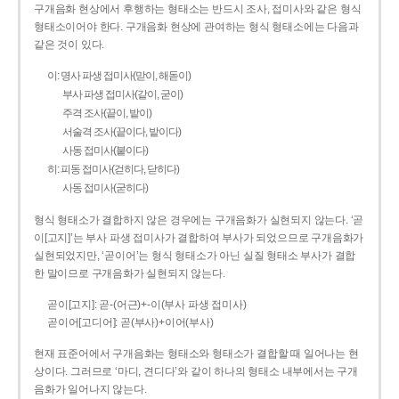
구개음화 현상에서 후행하는 형태소는 반드시 조사, 접미사와 같은 형식
형태소이어야 한다. 구개음화 현상에 관여하는 형식 형태소에는 다음과
같은 것이 있다.
이: 명사 파생 접미사(맏이, 해돋이)
부사 파생 접미사(같이, 굳이)
주격 조사(끝이, 밭이)
서술격 조사(끝이다, 밭이다)
사동 접미사(붙이다)
히: 피동 접미사(걷히다, 닫히다)
사동 접미사(굳히다)
형식 형태소가 결합하지 않은 경우에는 구개음화가 실현되지 않는다. ‘곧
이[고지]’는 부사 파생 접미사가 결합하여 부사가 되었으므로 구개음화가
실현되었지만, ‘곧이어’는 형식 형태소가 아닌 실질 형태소 부사가 결합
한 말이므로 구개음화가 실현되지 않는다.
곧이[고지]: 곧-­(어근)+­-이(부사 파생 접미사)
곧이어[고디어]: 곧(부사)+이어(부사)
현재 표준어에서 구개음화는 형태소와 형태소가 결합할 때 일어나는 현
상이다. 그러므로 ‘마디, 견디다’와 같이 하나의 형태소 내부에서는 구개
음화가 일어나지 않는다.