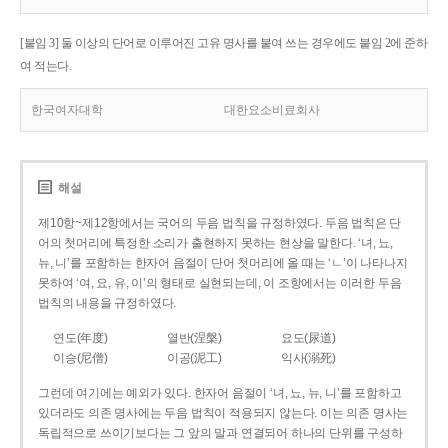
[붙임 3] 둘 이상의 단어로 이루어진 고유 명사를 붙여 쓰는 경우에도 붙임 2에 준하
여 적는다.
한국여자대학
대한요소비료회사
해설
제10항~제12항에서는 국어의 두음 법칙을 규정하였다. 두음 법칙은 단
어의 첫머리에 특정한 소리가 출현하지 못하는 현상을 말한다. ‘녀, 뇨,
뉴, 니’를 포함하는 한자어 음절이 단어 첫머리에 올 때는 ‘ㄴ’이 나타나지
못하여 ‘여, 요, 유, 이’의 형태로 실현되는데, 이 조항에서는 이러한 두음
법칙의 내용을 규정하였다.
연도(年度)
열반(涅槃)
요도(尿道)
이승(尼僧)
이공(泥工)
익사(溺死)
그런데 여기에는 예외가 있다. 한자어 음절이 ‘녀, 뇨, 뉴, 니’를 포함하고
있더라도 의존 명사에는 두음 법칙이 적용되지 않는다. 이는 의존 명사는
독립적으로 쓰이기보다는 그 앞의 말과 연결되어 하나의 단위를 구성하