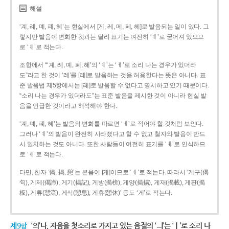
해설
‘계, 례, 몌, 폐, 혜’는 현실에서 [게, 레, 메, 페, 헤]로 발음되는 일이 있다. 그
렇지만 발음이 변화한 것과는 달리 표기는 여전히 ‘ㅖ’로 굳어져 있으므
로 ‘ㅖ’로 적는다.
조항에서 “‘계, 례, 몌, 폐, 혜’의 ‘ㅖ’는 ‘ㅔ’로 소리 나는 경우가 있더라
도”라고 한 것이 ‘례’를 [레]로 발음하는 것을 허용한다는 뜻은 아니다. 표
준 발음법 제5항에서는 [레]로 발음할 수 없다고 명시하고 있기 때문이다.
“소리 나는 경우가 있더라도”는 표준 발음을 제시한 것이 아니라 현실 발
음을 언급한 것이라고 해석해야 한다.
‘계, 몌, 폐, 혜’는 발음의 변화를 따르면 ‘ㅔ’로 적어야 할 것처럼 보인다.
그러나 ‘ㅖ’의 발음이 완전히 사라졌다고 할 수 없고 철자와 발음이 반드
시 일치하는 것도 아니다. 또한 사람들이 여전히 표기를 ‘ㅖ’로 인식하므
로 ‘ㅖ’로 적는다.
다만, 한자 ‘偈, 揭, 憩’는 본음이 [게]이므로 ‘ㅔ’로 적는다. 따라서 ‘게구(偈
句), 게제(偈諦), 게기(揭記), 게방(揭榜), 게양(揭揚), 게재(揭載), 게판(揭
板), 게류(憩流), 게식(憩息), 게휴(憩休)’ 등도 ‘게’로 적는다.
제9항
‘의’나, 자음을 첫소리로 가지고 있는 음절의 ‘ㅢ’는 ‘ㅣ’로 소리 나