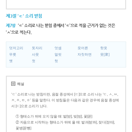
제3절 'ㄷ' 소리 받침
제7항
‘ㄷ’ 소리로 나는 받침 중에서 ‘ㄷ’으로 적을 근거가 없는 것은
‘ㅅ’으로 적는다.
덧저고리
돗자리
엇셈
웃어른
핫옷
무릇
사뭇
얼핏
자칫하면
뭇[衆]
옛
첫
헛
해설
‘ㄷ’ 소리로 나는 받침이란, 음절 종성에서 [ㄷ]으로 소리 나는 ‘ㄷ, ㅅ, ㅆ,
ㅈ, ㅊ, ㅌ, ㅎ’ 등을 말한다. 이 받침들은 다음과 같은 경우에 음절 종성에
서 [ㄷ]으로 소리가 난다.
① 형태소가 뒤에 오지 않을 때: 밭[받], 빚[빋], 꽃[꼳]
② 자음으로 시작하는 형태소가 뒤에 올 때: 밭과[받꽈], 젖다[젇따],
꽃병[꼳뼝]