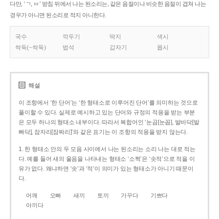
다만, ‘ㄱ, ㅂ’ 받침 뒤에서 나는 된소리는, 같은 음절이나 비슷한 음절이 겹쳐 나는
경우가 아니면 된소리로 적지 아니한다.
국수
깍두기
딱지
색시
싹둑(~싹둑)
법석
갑자기
몹시
해설
이 조항에서 ‘한 단어’는 ‘한 형태소로 이루어진 단어’를 의미하는 것으로
풀이할 수 있다. 실제로 예시하고 있는 단어와 규정의 적용을 받는 부분
은 모두 하나의 형태소 내부이다. 따라서 복합어인 ‘눈곱[눈꼽], 발바닥[발
빠닥], 잠자리[잠짜리]’와 같은 표기는 이 조항의 적용을 받지 않는다.
1. 한 형태소 안의 두 모음 사이에서 나는 된소리는 소리 나는 대로 적는
다. 예를 들어 새의 울음을 나타내는 형태소 ‘소쩍’은 ‘솟적’으로 적을 이
유가 없다. 왜냐하면 ‘솟’과 ‘적’이 의미가 있는 형태소가 아니기 때문이
다.
어깨
오빠
새끼
토끼
가꾸다
기쁘다
아끼다