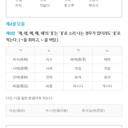
자칫
짓밟다
풋고추
햇곡식
제4절 모음
제8항
‘계, 례, 몌, 폐, 혜’의 ‘ㅖ’는 ‘ㅔ’로 소리 나는 경우가 있더라도 ‘ㅖ’로
적는다. (ㄱ을 취하고, ㄴ을 버림.)
ㄱ
ㄴ
ㄱ
ㄴ
계수(桂樹)
게수
혜택(惠澤)
헤택
사례(謝禮)
사레
계집
게집
연몌(連袂)
연메
핑계
핑게
폐품(廢品)
페품
계시다
게시다
다만, 다음 말은 본음대로 적는다.
게송(偈頌)
게시판(揭示板)
휴게실(休憩室)