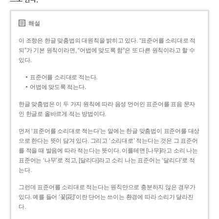
해설
이 조항은 한글 맞춤법의 대원칙을 밝히고 있다. “표준어를 소리대로 적
되”가 기본 원칙이라면, “어법에 맞도록 함”은 또 다른 원칙이라고 할 수
있다.
표준어를 소리대로 적는다.
어법에 맞도록 적는다.
한글 맞춤법은 이 두 가지 원칙에 따라 음성 언어인 표준어를 표음 문자
인 한글로 올바르게 적는 방법이다.
먼저 ‘표준어를 소리대로 적는다’는 말에는 한글 맞춤법이 표준어를 대상
으로 한다는 뜻이 담겨 있다. 그리고 ‘소리대로’ 적는다는 것은 그 표준어
를 적을 때 발음에 따라 적는다는 뜻이다. 이를테면 [나무]라고 소리 나는
표준어는 ‘나무’로 적고, [달리다]라고 소리 나는 표준어는 ‘달리다’로 적
는다.
그런데 표준어를 소리대로 적는다는 원칙만으로 충분하지 않은 경우가
있다. 예를 들어 ‘꽃[花]’이란 단어는 쓰이는 환경에 따라 소리가 달라진
다.