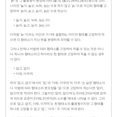
‘늙-’은 그 활용형이 환경에 따라 [늘거], [늘꼬], [늑찌], [능는] 등으로 소리
나지만 ‘늘거, 늘꼬, 늑찌, 능는’으로 적지 않고 ‘늙-’으로 어간의 형태를 고
정하여 ‘늙어, 늙고, 늙지, 늙는’으로 적는다.
늘거, 늘꼬, 늑찌, 능는 (×)
늙어, 늙고, 늙지, 늙는 (○)
이처럼 ‘늙-­’이라는 어간과 거기에 결합하는 어미의 형태를 고정하여 적
으면 각 형태소가 지닌 뜻을 분명하게 파악할 수 있다.
그러나 언제나 어법에 따라 형태소를 고정하여 적을 수 있는 것은 아니
다. 하나의 형태소라고 하더라도 한 형태로 고정하여 적을 수 없는 경우
가 있다.
덥고, 덥지
더워, 더우며
위의 ‘덥고, 덥지’에서의 ‘덥-­’과 ‘더워, 더우며’의 ‘더우-­’는 같은 형태소이
다. 어법에 따라 형태소의 본모양을 ‘덥-­’으로 고정하여 적는다면 ‘덥어,
덥으며’로 적어야 한다. 그렇지만 ‘덥어, 덥으며’는 [더버], [더브며]로 읽히
게 되므로 표준어 [더워], [더우며]의 소리를 제대로 나타낼 수 없다. 그러
므로 ‘덥고, 덥지, 더워, 더우며’는 한 형태소의 활용형이지만 그 형태를
하나로 고정할 수 없고 ‘덥-’, ‘더우-’ 두 가지로 적게 된다.