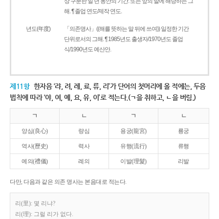
상 구분한 일 년 동안의 기간. 또는 앞의 말에 해당하는 그
해. ¶ 졸업 연도/제작 연도.
년도(年度)
「의존명사」((해를 뜻하는 말 뒤에 쓰여)) 일정한 기간
단위로서의 그해. ¶ 1985년도 출생자/1970년도 졸업
식/1990년도 예산안.
제11항
한자음 ‘랴, 려, 례, 료, 류, 리’가 단어의 첫머리에 올 적에는, 두음
법칙에 따라 ‘야, 여, 예, 요, 유, 이’로 적는다.(ㄱ을 취하고, ㄴ을 버림.)
ㄱ
ㄴ
ㄱ
ㄴ
양심(良心)
량심
용궁(龍宮)
룡궁
역사(歷史)
력사
유행(流行)
류행
예의(禮儀)
례의
이발(理髮)
리발
다만, 다음과 같은 의존 명사는 본음대로 적는다.
리(里): 몇 리냐?
리(理): 그럴 리가 없다.