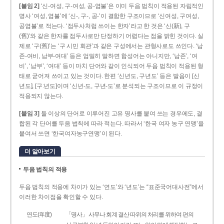
[붙임 2]
‘신-여성, 구-여성, 공-염불’은 이미 두음 법칙이 적용된 자립적인
명사 ‘여성, 염불’에 ‘신-, 구-, 공-’이 결합한 구조이므로 ‘신여성, 구여성,
공염불’로 적는다. ‘접두사처럼 쓰이는 한자’라고 한 것은 ‘신(新), 구
(舊)’와 같은 한자를 접두사로만 단정하기 어렵다는 점을 밝힌 것이다. 실
제로 ‘구(舊)’는 ‘구 시민 회관’과 같은 구성에서는 관형사로도 쓰인다. ‘남
존­-여비, 남부-­여대’ 등은 엄밀히 말하면 합성어는 아니지만, ‘남존’, ‘여
비’, ‘남부’, ‘여대’ 등이 마치 단어와 같이 인식되어 두음 법칙이 적용된 형
태로 굳어져 쓰이고 있는 것이다. 한편 ‘신년도, 구년도’ 등은 발음이 [신
년도], [구ː년도]이며 ‘신년­-도, 구년-­도’로 분석되는 구조이므로 이 규정이
적용되지 않는다.
[붙임 3]
둘 이상의 단어로 이루어진 고유 명사를 붙여 쓰는 경우에도, 결
합된 각 단어를 두음 법칙에 따라 적는다. 따라서 ‘한국 여자 농구 연맹’을
붙여서 쓰면 ‘한국여자농구연맹’이 된다.
더 알아보기
두음 법칙의 적용
두음 법칙의 적용에 차이가 있는 ‘연도’와 ‘년도’는 “표준국어대사전”에서
이러한 차이점을 확인할 수 있다.
연도(年度)
「명사」 사무나 회계 결산 따위의 처리를 위하여 편의