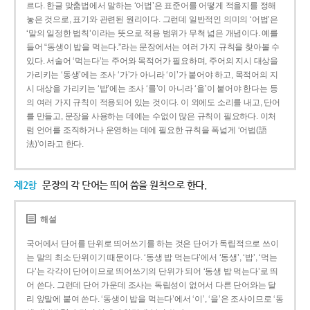
르다. 한글 맞춤법에서 말하는 ‘어법’은 표준어를 어떻게 적을지를 정해
놓은 것으로, 표기와 관련된 원리이다. 그런데 일반적인 의미의 ‘어법’은
‘말의 일정한 법칙’이라는 뜻으로 적용 범위가 무척 넓은 개념이다. 예를
들어 “동생이 밥을 먹는다.”라는 문장에서는 여러 가지 규칙을 찾아볼 수
있다. 서술어 ‘먹는다’는 주어와 목적어가 필요하며, 주어의 지시 대상을
가리키는 ‘동생’에는 조사 ‘가’가 아니라 ‘이’가 붙어야 하고, 목적어의 지
시 대상을 가리키는 ‘밥’에는 조사 ‘를’이 아니라 ‘을’이 붙어야 한다는 등
의 여러 가지 규칙이 적용되어 있는 것이다. 이 외에도 소리를 내고, 단어
를 만들고, 문장을 사용하는 데에는 수없이 많은 규칙이 필요하다. 이처
럼 언어를 조직하거나 운영하는 데에 필요한 규칙을 폭넓게 ‘어법(語
法)’이라고 한다.
제2항
문장의 각 단어는 띄어 씀을 원칙으로 한다.
해설
국어에서 단어를 단위로 띄어쓰기를 하는 것은 단어가 독립적으로 쓰이
는 말의 최소 단위이기 때문이다. ‘동생 밥 먹는다’에서 ‘동생’, ‘밥’, ‘먹는
다’는 각각이 단어이므로 띄어쓰기의 단위가 되어 ‘동생 밥 먹는다’로 띄
어 쓴다. 그런데 단어 가운데 조사는 독립성이 없어서 다른 단어와는 달
리 앞말에 붙여 쓴다. ‘동생이 밥을 먹는다’에서 ‘이’, ‘을’은 조사이므로 ‘동