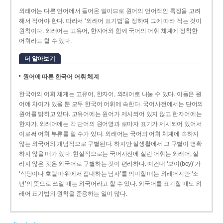
외래어는 다른 언어에서 들어온 말이므로 원어의 언어적인 특징을 고려
해서 적어야 한다. 따라서 ‘외래어 표기법’을 정하여 그에 따라 적는 것이
원칙이다. 외래어는 고유어, 한자어와 함께 국어의 어휘 체계에 정착한
어휘라고 할 수 있다.
더 알아보기
원어에 따른 한국어 어휘 체계
한국어의 어휘 체계는 고유어, 한자어, 외래어로 나눌 수 있다. 이들은 원
어에 차이가 있을 뿐 모두 한국어 어휘에 속한다. 국어사전에서는 단어의
원어를 밝히고 있다. 고유어에는 원어가 제시되어 있지 않고 한자어에는
한자가, 외래어에는 각 단어의 원어명과 로마자 표기가 제시되어 있어서
이로써 어휘 부류를 알 수가 있다. 외래어는 국어의 어휘 체계에 속하지
않는 외국어와 개념적으로 구별된다. 하지만 실생활에서 그 구별이 명확
하지 않을 때가 있다. 현실적으로는 국어사전에 실린 어휘는 외래어, 실
리지 않은 것은 외국어로 구별하는 것이 편리하다. 예컨대 ‘보이(boy)’가
‘식당이나 호텔 따위에서 접대하는 남자’를 의미할 때는 외래어지만 ‘소
년’의 뜻으로 쓰일 때는 외국어라고 할 수 있다. 외국어를 표기할 때도 외
래어 표기법의 원칙을 준용하는 일이 많다.