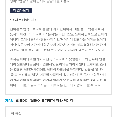
생이’, ‘밥을’과 같이 언제나 앞말에 붙여 쓴다.
더 알아보기
조사는 단어인가?
단어는 독립적으로 쓰이는 말의 최소 단위이다. 예를 들어 ‘먹는다’에서
동사의 어간 ‘먹-­’이나 어미 ‘­-는다’는 독립적으로 쓰이지 못하므로 단어가
아니다. 그래서 동사나 형용사의 어간과 여기에 결합하는 어미는 단어가
아니다. 동사의 어간이나 형용사의 어간은 어미와 서로 결합해야만 단어
가 된다. 예를 들어 ‘먹-’, ‘-는다’는 단어가 아니지만 ‘먹는다’는 단어이다.
조사는 어미와 마찬가지로 단독으로 쓰이지 못할뿐더러 체언 뒤에 연결
되어 실현된다는 점에서 일반적인 단어와는 차이가 있다. 그렇지만 조사
는 결합한 체언과 분리해도 체언이 자립성을 유지한다. ‘밥을’을 ‘밥’과
‘을’로 분리해도 ‘밥’은 여전히 자립적이다. 이러한 점은 동사나 형용사의
어간과 어미를 분리하면 어간과 어미가 모두 자립성을 잃는 것과 다른 점
이다. 이러한 이유로 조사는 어미보다는 단어에 가깝다고 할 수 있다.
제3항
외래어는 ‘외래어 표기법’에 따라 적는다.
해설