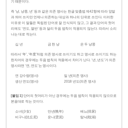
기 때문이다.
즉 ‘냥, 냥쭝, 년’ 등과 같은 의존 명사는 한글 맞춤법 제42항에 따라 앞말
과 띄어 쓰지만 언제나 의존하는 대상과 하나의 단위로 쓰인다. 이러한
이유로 이 말들은 독립된 단어로 잘 인식되지 않고, 그 결과 단어의 첫머
리에도 ‘연도, 열반’ 등과 달리 두음 법칙이 적용되지 않는다. 따라서 소리
나는 대로 적는다.
십 년
금 한 냥
은 두 냥쭝
따라서 ‘年’, ‘年度’처럼 의존 명사로 쓰이기도 하고 명사로 쓰이기도 하는
한자어의 경우에는 두음 법칙의 적용에서 차이가 난다. ‘년, 년도’가 의존
명사라면 ‘연, 연도’는 명사이다.
연 강수량(명사)
일 년(의존 명사)
생산 연도(명사)
2018 년도(의존 명사)
[붙임 1]
단어의 첫머리가 아닌 경우에는 두음 법칙이 적용되지 않으므로
본음대로 적는 것이다.
소녀(少女)
만년(晩年)
배뇨(排尿)
비구니(比丘尼)
운니(雲泥)
탐닉(耽溺)