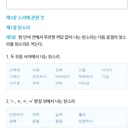
제3장 소리에 관한 것
제1절 된소리
제5항
한 단어 안에서 뚜렷한 까닭 없이 나는 된소리는 다음 음절의 첫소
리를 된소리로 적는다.
1. 두 모음 사이에서 나는 된소리
소쩍새
어깨
오빠
으뜸
아끼다
기쁘다
깨끗하다
어떠하다
해쓱하다
가끔
거꾸로
부썩
어찌
이따금
2. ‘ㄴ, ㄹ, ㅁ, ㅇ’ 받침 뒤에서 나는 된소리
산뜻하다
잔뜩
살짝
훨씬
담뿍
움찔
몽땅
엉뚱하다