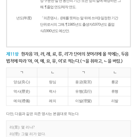
상 구분한 일 년 동안의 기간. 또는 앞의 말에 해당하는 그
해. ¶ 졸업 연도/제작 연도.
년도(年度)
「의존명사」((해를 뜻하는 말 뒤에 쓰여)) 일정한 기간
단위로서의 그해. ¶ 1985년도 출생자/1970년도 졸업
식/1990년도 예산안.
제11항
한자음 ‘랴, 려, 례, 료, 류, 리’가 단어의 첫머리에 올 적에는, 두음
법칙에 따라 ‘야, 여, 예, 요, 유, 이’로 적는다.(ㄱ을 취하고, ㄴ을 버림.)
ㄱ
ㄴ
ㄱ
ㄴ
양심(良心)
량심
용궁(龍宮)
룡궁
역사(歷史)
력사
유행(流行)
류행
예의(禮儀)
례의
이발(理髮)
리발
다만, 다음과 같은 의존 명사는 본음대로 적는다.
리(里): 몇 리냐?
리(理): 그럴 리가 없다.