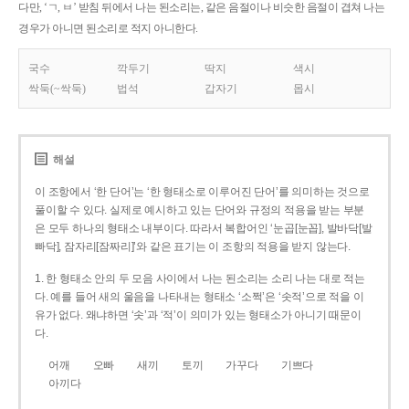
다만, ‘ㄱ, ㅂ’ 받침 뒤에서 나는 된소리는, 같은 음절이나 비슷한 음절이 겹쳐 나는
경우가 아니면 된소리로 적지 아니한다.
국수
깍두기
딱지
색시
싹둑(~싹둑)
법석
갑자기
몹시
해설
이 조항에서 ‘한 단어’는 ‘한 형태소로 이루어진 단어’를 의미하는 것으로
풀이할 수 있다. 실제로 예시하고 있는 단어와 규정의 적용을 받는 부분
은 모두 하나의 형태소 내부이다. 따라서 복합어인 ‘눈곱[눈꼽], 발바닥[발
빠닥], 잠자리[잠짜리]’와 같은 표기는 이 조항의 적용을 받지 않는다.
1. 한 형태소 안의 두 모음 사이에서 나는 된소리는 소리 나는 대로 적는
다. 예를 들어 새의 울음을 나타내는 형태소 ‘소쩍’은 ‘솟적’으로 적을 이
유가 없다. 왜냐하면 ‘솟’과 ‘적’이 의미가 있는 형태소가 아니기 때문이
다.
어깨
오빠
새끼
토끼
가꾸다
기쁘다
아끼다