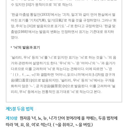
수 있지만 [의]가 원칙이므로 ‘의’로 적는다.
‘한글 마춤법 통일안(1933)’에서는 ‘긔챠, 일긔’와 같이 언어 현실에서 멀
어진 표기를 ‘기차(汽車), 일기(日氣)’로 적을 것을 규정하였다. 그러나 ‘희
망, 주의’는 [의]로 발음되므로 표기도 ‘ㅢ’로 한다고 규정하였다. ‘한글 맞
춤법(1988)’에서는 발음의 변화는 인정하면서 표기는 기존대로 유지하
였다.
‘늬’의 발음과 표기
‘늴리리, 무늬’ 등의 ‘늬’를 ‘니’로 읽지만 표기는 ‘늬’로 하는 것을 ‘ㄴ’의 음
가와 관련하여 설명하기도 한다. ‘무늬’의 ‘ㄴ’은 ‘어머니’의 ‘ㄴ’과 음가가
다르므로 이를 고려하여 ‘늬’로 적는다는 견해이다. 이에 따르면 ‘ㄴ’은
‘ㅣ(ㅑ, ㅕ, ㅛ, ㅠ)’와 결합하면 ‘어머니, 읽으니까’에서의 [니]처럼 경구개
음(硬口蓋音) [ɲ]으로 발음되지만, ‘늴리리, 무늬’ 등의 ‘늬’에서는 구개음
화하지 않은 ‘ㄴ’, 곧 치경음(齒莖音) [n]으로 발음된다. 이를 고려하여 ‘늴
리리, 무늬’ 등에서는 전통적인 표기대로 ‘늬’로 적는다고 본다.
제5절 두음 법칙
제10항
한자음 ‘녀, 뇨, 뉴, 니’가 단어 첫머리에 올 적에는, 두음 법칙에
따라 ‘여, 요, 유, 이’로 적는다. (ㄱ을 취하고, ㄴ을 버림.)