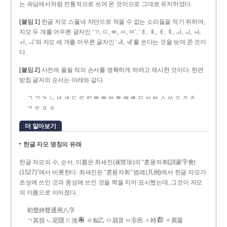
는 속담에서처럼 전통적으로 쓰여 온 것이므로 그대로 유지하였다.
[붙임 1]
한글 자모 스물넉 자만으로 적을 수 없는 소리들을 적기 위하여,
자모 두 개를 어우른 글자인 ‘ㄲ, ㄸ, ㅃ, ㅆ, ㅉ’, ‘ㅐ, ㅒ, ㅔ, ㅖ, ㅘ, ㅚ, ㅝ,
ㅟ, ㅢ’와 자모 세 개를 어우른 글자인 ‘ㅙ, ㅞ’를 쓴다는 것을 보여 준 것이
다.
[붙임 2]
사전에 올릴 적의 순서를 명확하게 하려고 제시한 것이다. 한편
받침 글자의 순서는 아래와 같다.
ㄱ ㄲ ㄳ ㄴ ㄵ ㄶ ㄷ ㄹ ㄺ ㄻ ㄼ ㄽ ㄾ ㄿ ㅀ ㅁ ㅂ ㅄ ㅅ ㅆ ㅇ ㅈ ㅊ
ㅋ ㅌ ㅍ ㅎ
더 알아보기
한글 자모 명칭의 유래
한글 자모의 수, 순서, 이름은 최세진(崔世珍)의 “훈몽자회(訓蒙字會)
(1527)”에서 비롯한다. 최세진은 “훈몽자회” 범례(凡例)에서 한글 자모가
초성에 쓰인 것과 종성에 쓰인 것을 짝을 지어 표시했는데, 그것이 자모
의 이름으로 이어졌다.
初聲終聲通用八字
ㄱ其役 ㄴ尼隱 ㄷ池
ㄹ梨乙 ㅁ眉音 ㅂ非邑 ㅅ時
ㆁ異凝