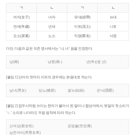
ㄱ
ㄴ
ㄱ
ㄴ
여자(女子)
녀자
유대(紐帶)
뉴대
연세(年歲)
년세
이토(泥土)
니토
요소(尿素)
뇨소
익명(匿名)
닉명
다만, 다음과 같은 의존 명사에서는 ‘냐, 녀’ 음을 인정한다.
냥(兩)
냥쭝(兩-)
년(年)(몇 년)
[붙임 1] 단어의 첫머리 이외의 경우에는 본음대로 적는다.
남녀(男女)
당뇨(糖尿)
결뉴(結紐)
은닉(隱匿)
[붙임 2] 접두사처럼 쓰이는 한자가 붙어서 된 말이나 합성어에서, 뒷말의 첫소리가
‘ㄴ’ 소리로 나더라도 두음 법칙에 따라 적는다.
신여성(新女性)
공염불(空念佛)
남존여비(男尊女卑)