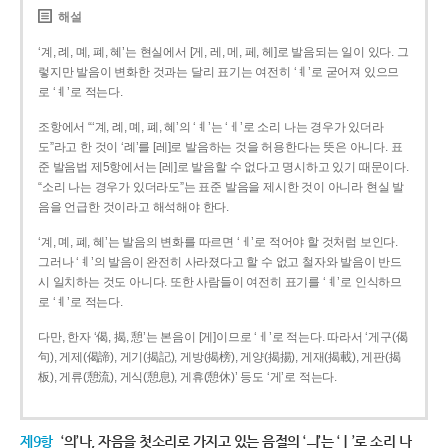
해설
‘계, 례, 몌, 폐, 혜’는 현실에서 [게, 레, 메, 페, 헤]로 발음되는 일이 있다. 그
렇지만 발음이 변화한 것과는 달리 표기는 여전히 ‘ㅖ’로 굳어져 있으므
로 ‘ㅖ’로 적는다.
조항에서 “‘계, 례, 몌, 폐, 혜’의 ‘ㅖ’는 ‘ㅔ’로 소리 나는 경우가 있더라
도”라고 한 것이 ‘례’를 [레]로 발음하는 것을 허용한다는 뜻은 아니다. 표
준 발음법 제5항에서는 [레]로 발음할 수 없다고 명시하고 있기 때문이다.
“소리 나는 경우가 있더라도”는 표준 발음을 제시한 것이 아니라 현실 발
음을 언급한 것이라고 해석해야 한다.
‘계, 몌, 폐, 혜’는 발음의 변화를 따르면 ‘ㅔ’로 적어야 할 것처럼 보인다.
그러나 ‘ㅖ’의 발음이 완전히 사라졌다고 할 수 없고 철자와 발음이 반드
시 일치하는 것도 아니다. 또한 사람들이 여전히 표기를 ‘ㅖ’로 인식하므
로 ‘ㅖ’로 적는다.
다만, 한자 ‘偈, 揭, 憩’는 본음이 [게]이므로 ‘ㅔ’로 적는다. 따라서 ‘게구(偈
句), 게제(偈諦), 게기(揭記), 게방(揭榜), 게양(揭揚), 게재(揭載), 게판(揭
板), 게류(憩流), 게식(憩息), 게휴(憩休)’ 등도 ‘게’로 적는다.
제9항
‘의’나, 자음을 첫소리로 가지고 있는 음절의 ‘ㅢ’는 ‘ㅣ’로 소리 나