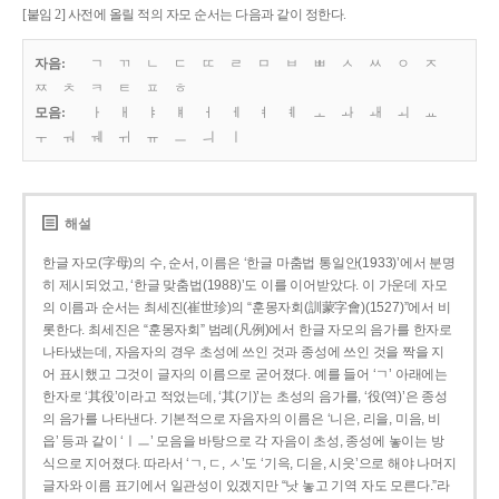
[붙임 2] 사전에 올릴 적의 자모 순서는 다음과 같이 정한다.
자음:
ㄱ
ㄲ
ㄴ
ㄷ
ㄸ
ㄹ
ㅁ
ㅂ
ㅃ
ㅅ
ㅆ
ㅇ
ㅈ
ㅉ
ㅊ
ㅋ
ㅌ
ㅍ
ㅎ
모음:
ㅏ
ㅐ
ㅑ
ㅒ
ㅓ
ㅔ
ㅕ
ㅖ
ㅗ
ㅘ
ㅙ
ㅚ
ㅛ
ㅜ
ㅝ
ㅞ
ㅟ
ㅠ
ㅡ
ㅢ
ㅣ
해설
한글 자모(字母)의 수, 순서, 이름은 ‘한글 마춤법 통일안(1933)’에서 분명
히 제시되었고, ‘한글 맞춤법(1988)’도 이를 이어받았다. 이 가운데 자모
의 이름과 순서는 최세진(崔世珍)의 “훈몽자회(訓蒙字會)(1527)”에서 비
롯한다. 최세진은 “훈몽자회” 범례(凡例)에서 한글 자모의 음가를 한자로
나타냈는데, 자음자의 경우 초성에 쓰인 것과 종성에 쓰인 것을 짝을 지
어 표시했고 그것이 글자의 이름으로 굳어졌다. 예를 들어 ‘ㄱ’ 아래에는
한자로 ‘其役’이라고 적었는데, ‘其(기)’는 초성의 음가를, ‘役(역)’은 종성
의 음가를 나타낸다. 기본적으로 자음자의 이름은 ‘니은, 리을, 미음, 비
읍’ 등과 같이 ‘ㅣㅡ’ 모음을 바탕으로 각 자음이 초성, 종성에 놓이는 방
식으로 지어졌다. 따라서 ‘ㄱ, ㄷ, ㅅ’도 ‘기윽, 디읃, 시읏’으로 해야 나머지
글자와 이름 표기에서 일관성이 있겠지만 “낫 놓고 기역 자도 모른다.”라