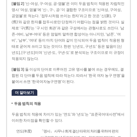
[붙임 2]
‘신-여성, 구-여성, 공-염불’은 이미 두음 법칙이 적용된 자립적인
명사 ‘여성, 염불’에 ‘신-, 구-, 공-’이 결합한 구조이므로 ‘신여성, 구여성,
공염불’로 적는다. ‘접두사처럼 쓰이는 한자’라고 한 것은 ‘신(新), 구
(舊)’와 같은 한자를 접두사로만 단정하기 어렵다는 점을 밝힌 것이다. 실
제로 ‘구(舊)’는 ‘구 시민 회관’과 같은 구성에서는 관형사로도 쓰인다. ‘남
존­-여비, 남부-­여대’ 등은 엄밀히 말하면 합성어는 아니지만, ‘남존’, ‘여
비’, ‘남부’, ‘여대’ 등이 마치 단어와 같이 인식되어 두음 법칙이 적용된 형
태로 굳어져 쓰이고 있는 것이다. 한편 ‘신년도, 구년도’ 등은 발음이 [신
년도], [구ː년도]이며 ‘신년­-도, 구년-­도’로 분석되는 구조이므로 이 규정이
적용되지 않는다.
[붙임 3]
둘 이상의 단어로 이루어진 고유 명사를 붙여 쓰는 경우에도, 결
합된 각 단어를 두음 법칙에 따라 적는다. 따라서 ‘한국 여자 농구 연맹’을
붙여서 쓰면 ‘한국여자농구연맹’이 된다.
더 알아보기
두음 법칙의 적용
두음 법칙의 적용에 차이가 있는 ‘연도’와 ‘년도’는 “표준국어대사전”에서
이러한 차이점을 확인할 수 있다.
연도(年度)
「명사」 사무나 회계 결산 따위의 처리를 위하여 편의