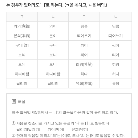
는 경우가 있더라도 ‘ㅢ’로 적는다. (ㄱ을 취하고, ㄴ을 버림.)
ㄱ
ㄴ
ㄱ
ㄴ
의의(意義)
의이
닁큼
닝큼
본의(本義)
본이
띄어쓰기
띠어쓰기
무늬[紋]
무니
씌어
씨어
보늬
보니
틔어
티어
오늬
오니
희망(希望)
히망
하늬바람
하니바람
희다
히다
늴리리
닐리리
유희(遊戱)
유히
해설
표준 발음법 제5항에서는 ‘ㅢ’의 발음을 다음과 같이 규정하고 있다.
① 자음을 첫소리로 가지고 있는 음절의 ‘ㅢ’는 [ㅣ]로 발음한다.
늴리리[닐리리]
씌어[씨어]
유희[유히]
② 단어의 첫음절 이외의 ‘의’는 [이]로, 조사 ‘의’는 [에]로 발음할 수 있다.