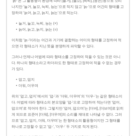
‘늙-’은 그 활용형이 환경에 따라 [늘거], [늘꼬], [늑찌], [능는] 등으로 소리
나지만 ‘늘거, 늘꼬, 늑찌, 능는’으로 적지 않고 ‘늙-’으로 어간의 형태를 고
정하여 ‘늙어, 늙고, 늙지, 늙는’으로 적는다.
늘거, 늘꼬, 늑찌, 능는 (×)
늙어, 늙고, 늙지, 늙는 (○)
이처럼 ‘늙-­’이라는 어간과 거기에 결합하는 어미의 형태를 고정하여 적
으면 각 형태소가 지닌 뜻을 분명하게 파악할 수 있다.
그러나 언제나 어법에 따라 형태소를 고정하여 적을 수 있는 것은 아니
다. 하나의 형태소라고 하더라도 한 형태로 고정하여 적을 수 없는 경우
가 있다.
덥고, 덥지
더워, 더우며
위의 ‘덥고, 덥지’에서의 ‘덥-­’과 ‘더워, 더우며’의 ‘더우-­’는 같은 형태소이
다. 어법에 따라 형태소의 본모양을 ‘덥-­’으로 고정하여 적는다면 ‘덥어,
덥으며’로 적어야 한다. 그렇지만 ‘덥어, 덥으며’는 [더버], [더브며]로 읽히
게 되므로 표준어 [더워], [더우며]의 소리를 제대로 나타낼 수 없다. 그러
므로 ‘덥고, 덥지, 더워, 더우며’는 한 형태소의 활용형이지만 그 형태를
하나로 고정할 수 없고 ‘덥-’, ‘더우-’ 두 가지로 적게 된다.