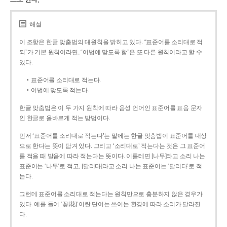
해설
이 조항은 한글 맞춤법의 대원칙을 밝히고 있다. “표준어를 소리대로 적
되”가 기본 원칙이라면, “어법에 맞도록 함”은 또 다른 원칙이라고 할 수
있다.
표준어를 소리대로 적는다.
어법에 맞도록 적는다.
한글 맞춤법은 이 두 가지 원칙에 따라 음성 언어인 표준어를 표음 문자
인 한글로 올바르게 적는 방법이다.
먼저 ‘표준어를 소리대로 적는다’는 말에는 한글 맞춤법이 표준어를 대상
으로 한다는 뜻이 담겨 있다. 그리고 ‘소리대로’ 적는다는 것은 그 표준어
를 적을 때 발음에 따라 적는다는 뜻이다. 이를테면 [나무]라고 소리 나는
표준어는 ‘나무’로 적고, [달리다]라고 소리 나는 표준어는 ‘달리다’로 적
는다.
그런데 표준어를 소리대로 적는다는 원칙만으로 충분하지 않은 경우가
있다. 예를 들어 ‘꽃[花]’이란 단어는 쓰이는 환경에 따라 소리가 달라진
다.