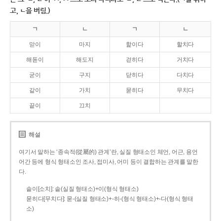
고, ㄴ을 버림.)
ㄱ
ㄴ
ㄱ
ㄴ
맏이
마지
핥이다
할치다
해돋이
해도지
걷히다
거치다
굳이
구지
닫히다
다치다
같이
가치
묻히다
무치다
끝이
끄치
해설
여기서 말하는 ‘종속적(從屬的) 관계’란, 실질 형태소인 체언, 어근, 용언
어간 등에 형식 형태소인 조사, 접미사, 어미 등이 결합하는 관계를 말한
다.
솥이[소치]: 솥(실질 형태소)+이(형식 형태소)
묻히다[무치다]: 묻­-(실질 형태소)+­-히­-(형식 형태소)+-다(형식 형태
소)