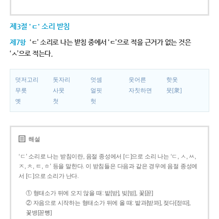
제3절 'ㄷ' 소리 받침
제7항
‘ㄷ’ 소리로 나는 받침 중에서 ‘ㄷ’으로 적을 근거가 없는 것은
‘ㅅ’으로 적는다.
덧저고리
돗자리
엇셈
웃어른
핫옷
무릇
사뭇
얼핏
자칫하면
뭇[衆]
옛
첫
헛
해설
‘ㄷ’ 소리로 나는 받침이란, 음절 종성에서 [ㄷ]으로 소리 나는 ‘ㄷ, ㅅ, ㅆ,
ㅈ, ㅊ, ㅌ, ㅎ’ 등을 말한다. 이 받침들은 다음과 같은 경우에 음절 종성에
서 [ㄷ]으로 소리가 난다.
① 형태소가 뒤에 오지 않을 때: 밭[받], 빚[빋], 꽃[꼳]
② 자음으로 시작하는 형태소가 뒤에 올 때: 밭과[받꽈], 젖다[젇따],
꽃병[꼳뼝]