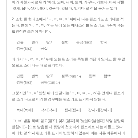
이와 마찬가지로 위의 ‘어깨, 오빠, 새끼, 토끼, 가꾸다, 기쁘다, 아끼다’를
‘엇개, 옵바, 샛기, 톳기, 갓구다, 깃브다, 앗기다’로 적을 근거는 없다.
2. 또한 한 형태소에서 ‘ㄴ, ㄹ, ㅁ, ㅇ’ 뒤에서 나는 된소리도 소리대로 적
는다. 받침 ‘ㄴ, ㄹ, ㅁ, ㅇ’은 뒤에 오는 예사소리를 된소리로 바꾸어 주는
필연적인 조건이 아니다.
건들
번개
딸기
절벙
듬성
함지
(하다)
껑둥
뭉실
(하다)
따라서 ‘ㄴ, ㄹ, ㅁ, ㅇ’ 뒤에 오는 된소리는 특별한 까닭이 있다고 할 수 없
으므로 소리 나는 대로 표기한다.
건뜻
번쩍
딸꾹
절뚝
듬뿍
함빡
(거리다)
껑뚱
뭉뚱
(하다)
(그리다)
그렇지만 ‘ㄱ, ㅂ’ 받침 뒤에 연결되는 ‘ㄱ, ㄷ, ㅂ, ㅅ, ㅈ’은 언제나 된소리
로 소리 나므로 이러한 경우에는 된소리로 표기하지 않는다.
늑대[늑때]
낙지[낙찌]
접시[접씨]
갑자기[갑짜기]
‘ㄱ, ㅂ’ 받침 외에 ‘믿고[믿꼬], 잊지[읻찌]’와 ‘낯설다[낟썰다]’처럼 앞말의
받침이 [ㄷ]으로 발음될 때 뒷말의 첫소리가 된소리로 나는 예들도 있다.
이러한 말 역시 된소리를 표기에 반영하지 않는데 이는 다른 이유에서이