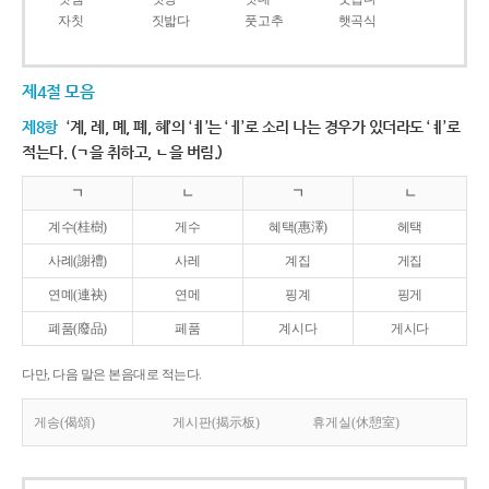
자칫
짓밟다
풋고추
햇곡식
제4절 모음
제8항
‘계, 례, 몌, 폐, 혜’의 ‘ㅖ’는 ‘ㅔ’로 소리 나는 경우가 있더라도 ‘ㅖ’로
적는다. (ㄱ을 취하고, ㄴ을 버림.)
ㄱ
ㄴ
ㄱ
ㄴ
계수(桂樹)
게수
혜택(惠澤)
헤택
사례(謝禮)
사레
계집
게집
연몌(連袂)
연메
핑계
핑게
폐품(廢品)
페품
계시다
게시다
다만, 다음 말은 본음대로 적는다.
게송(偈頌)
게시판(揭示板)
휴게실(休憩室)