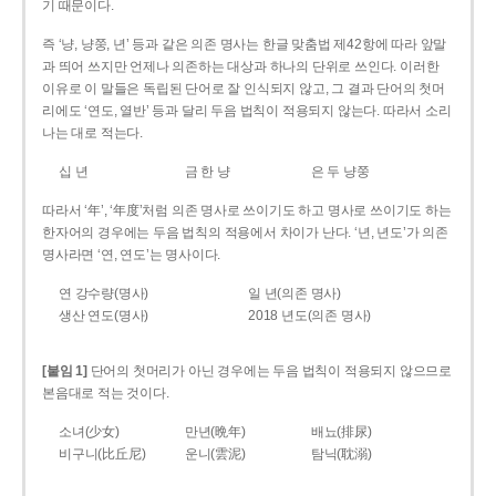
기 때문이다.
즉 ‘냥, 냥쭝, 년’ 등과 같은 의존 명사는 한글 맞춤법 제42항에 따라 앞말
과 띄어 쓰지만 언제나 의존하는 대상과 하나의 단위로 쓰인다. 이러한
이유로 이 말들은 독립된 단어로 잘 인식되지 않고, 그 결과 단어의 첫머
리에도 ‘연도, 열반’ 등과 달리 두음 법칙이 적용되지 않는다. 따라서 소리
나는 대로 적는다.
십 년
금 한 냥
은 두 냥쭝
따라서 ‘年’, ‘年度’처럼 의존 명사로 쓰이기도 하고 명사로 쓰이기도 하는
한자어의 경우에는 두음 법칙의 적용에서 차이가 난다. ‘년, 년도’가 의존
명사라면 ‘연, 연도’는 명사이다.
연 강수량(명사)
일 년(의존 명사)
생산 연도(명사)
2018 년도(의존 명사)
[붙임 1]
단어의 첫머리가 아닌 경우에는 두음 법칙이 적용되지 않으므로
본음대로 적는 것이다.
소녀(少女)
만년(晩年)
배뇨(排尿)
비구니(比丘尼)
운니(雲泥)
탐닉(耽溺)