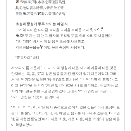
兩字只取本字之釋俚語爲聲
其尼池梨眉非時異八音用於初聲
役隱
乙音邑
凝八音用於終聲
초성과 종성에 두루 쓰이는 여덟 자
ㄱ기역 ㄴ니은 ㄷ디귿 ㄹ리을 ㅁ미음 ㅂ비읍 ㅅ시옷 ㆁ
두 자는 다만 그 글자의 우리말 뜻을 취해 소리로 사용한다.
기니디리미비시
여덟 음은 초성에 사용되고,
역은귿을음읍옷
여덟 음은 종성에 사용된다.
“훈몽자회” 범례
자모의 이름 가운데 ‘ㄱ, ㄷ, ㅅ’의 명칭이 다른 자모의 이름과 다른 것은
한자에는 ‘윽, 읃, 읏’과 같은 발음을 가진 글자가 없기 때문이었다. 그래
서 ‘윽’은 가까운 발음인 ‘役(역)’으로 표시하여 ‘ㄱ’은 ‘기역’이 되었다. 그
리고 ‘읃’과 ‘읏’은 각각 ‘末(귿 말)’과 ‘衣(옷 의)’로 표기하고, 두 글자는 글
자의 의미만을 취한다고 설명하였다. 그래서 ‘ㄷ’의 명칭은 ‘디귿’이,
‘ㅅ’의 명칭은 ‘시옷’이 된 것이다.
‘ㅈ, ㅊ, ㅋ, ㅌ, ㅍ, ㅎ’은 당시 종성으로 쓰이지 않던 것들이어서 초성에 모
음 ‘ㅣ’를 붙인 ‘지, 치, 키, 티, 피, 히’로만 음가를 나타내 주었는데, 1933년
‘한글 마춤법 통일안’에서 ‘지읒, 치읓, 키읔, 티읕, 피읖, 히읗’과 같은 이름
이 확정되었다.