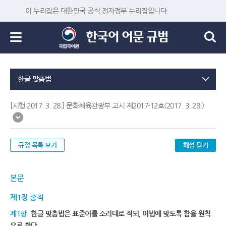
이 누리집은 대한민국 공식 전자정부 누리집입니다.
한글 맞춤법
[시행 2017. 3. 28.] 문화체육관광부 고시 제2017-12호(2017. 3. 28.)
규정 목록 보기
해설 닫기
본문
제1장 총칙
제1항
한글 맞춤법은 표준어를 소리대로 적되, 어법에 맞도록 함을 원칙
으로 한다.