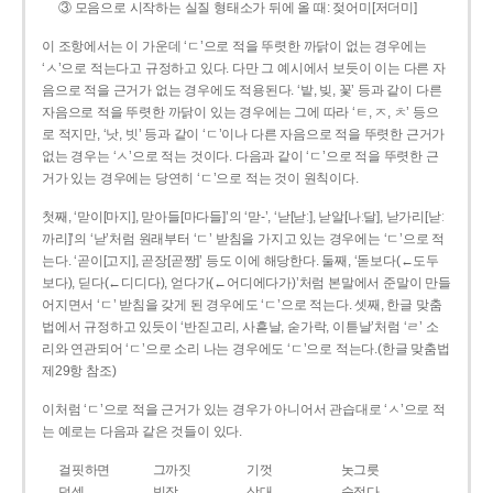
③ 모음으로 시작하는 실질 형태소가 뒤에 올 때: 젖어미[저더미]
이 조항에서는 이 가운데 ‘ㄷ’으로 적을 뚜렷한 까닭이 없는 경우에는
‘ㅅ’으로 적는다고 규정하고 있다. 다만 그 예시에서 보듯이 이는 다른 자
음으로 적을 근거가 없는 경우에도 적용된다. ‘밭, 빚, 꽃’ 등과 같이 다른
자음으로 적을 뚜렷한 까닭이 있는 경우에는 그에 따라 ‘ㅌ, ㅈ, ㅊ’ 등으
로 적지만, ‘낫, 빗’ 등과 같이 ‘ㄷ’이나 다른 자음으로 적을 뚜렷한 근거가
없는 경우는 ‘ㅅ’으로 적는 것이다. 다음과 같이 ‘ㄷ’으로 적을 뚜렷한 근
거가 있는 경우에는 당연히 ‘ㄷ’으로 적는 것이 원칙이다.
첫째, ‘맏이[마지], 맏아들[마다들]’의 ‘맏-’, ‘낟[낟ː], 낟알[나ː달], 낟가리[낟ː
까리]’의 ‘낟’처럼 원래부터 ‘ㄷ’ 받침을 가지고 있는 경우에는 ‘ㄷ’으로 적
는다. ‘곧이[고지], 곧장[곧짱]’ 등도 이에 해당한다. 둘째, ‘돋보다(←도두
보다), 딛다(←디디다), 얻다가(←어디에다가)’처럼 본말에서 준말이 만들
어지면서 ‘ㄷ’ 받침을 갖게 된 경우에도 ‘ㄷ’으로 적는다. 셋째, 한글 맞춤
법에서 규정하고 있듯이 ‘반짇고리, 사흗날, 숟가락, 이튿날’처럼 ‘ㄹ’ 소
리와 연관되어 ‘ㄷ’으로 소리 나는 경우에도 ‘ㄷ’으로 적는다.(한글 맞춤법
제29항 참조)
이처럼 ‘ㄷ’으로 적을 근거가 있는 경우가 아니어서 관습대로 ‘ㅅ’으로 적
는 예로는 다음과 같은 것들이 있다.
걸핏하면
그까짓
기껏
놋그릇
덧셈
빗장
삿대
숫접다