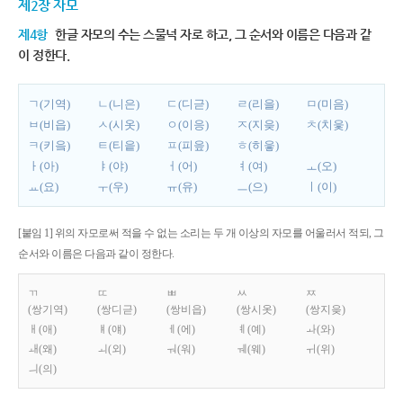
제2장 자모
제4항
한글 자모의 수는 스물넉 자로 하고, 그 순서와 이름은 다음과 같
이 정한다.
ㄱ(기역)
ㄴ(니은)
ㄷ(디귿)
ㄹ(리을)
ㅁ(미음)
ㅂ(비읍)
ㅅ(시옷)
ㅇ(이응)
ㅈ(지읒)
ㅊ(치읓)
ㅋ(키읔)
ㅌ(티읕)
ㅍ(피읖)
ㅎ(히읗)
ㅏ(아)
ㅑ(야)
ㅓ(어)
ㅕ(여)
ㅗ(오)
ㅛ(요)
ㅜ(우)
ㅠ(유)
ㅡ(으)
ㅣ(이)
[붙임 1] 위의 자모로써 적을 수 없는 소리는 두 개 이상의 자모를 어울러서 적되, 그
순서와 이름은 다음과 같이 정한다.
ㄲ
ㄸ
ㅃ
ㅆ
ㅉ
(쌍기역)
(쌍디귿)
(쌍비읍)
(쌍시옷)
(쌍지읒)
ㅐ(애)
ㅒ(얘)
ㅔ(에)
ㅖ(예)
ㅘ(와)
ㅙ(왜)
ㅚ(외)
ㅝ(워)
ㅞ(웨)
ㅟ(위)
ㅢ(의)