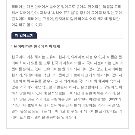
외래어는 다른 언어에서 들어온 말이므로 원어의 언어적인 특징을 고려
해서 적어야 한다. 따라서 ‘외래어 표기법’을 정하여 그에 따라 적는 것이
원칙이다. 외래어는 고유어, 한자어와 함께 국어의 어휘 체계에 정착한
어휘라고 할 수 있다.
더 알아보기
원어에 따른 한국어 어휘 체계
한국어의 어휘 체계는 고유어, 한자어, 외래어로 나눌 수 있다. 이들은 원
어에 차이가 있을 뿐 모두 한국어 어휘에 속한다. 국어사전에서는 단어의
원어를 밝히고 있다. 고유어에는 원어가 제시되어 있지 않고 한자어에는
한자가, 외래어에는 각 단어의 원어명과 로마자 표기가 제시되어 있어서
이로써 어휘 부류를 알 수가 있다. 외래어는 국어의 어휘 체계에 속하지
않는 외국어와 개념적으로 구별된다. 하지만 실생활에서 그 구별이 명확
하지 않을 때가 있다. 현실적으로는 국어사전에 실린 어휘는 외래어, 실
리지 않은 것은 외국어로 구별하는 것이 편리하다. 예컨대 ‘보이(boy)’가
‘식당이나 호텔 따위에서 접대하는 남자’를 의미할 때는 외래어지만 ‘소
년’의 뜻으로 쓰일 때는 외국어라고 할 수 있다. 외국어를 표기할 때도 외
래어 표기법의 원칙을 준용하는 일이 많다.