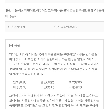
[붙임 3] 둘 이상의 단어로 이루어진 고유 명사를 붙여 쓰는 경우에도 붙임 2에 준하
여 적는다.
한국여자대학
대한요소비료회사
해설
제10항~제12항에서는 국어의 두음 법칙을 규정하였다. 두음 법칙은 단
어의 첫머리에 특정한 소리가 출현하지 못하는 현상을 말한다. ‘녀, 뇨,
뉴, 니’를 포함하는 한자어 음절이 단어 첫머리에 올 때는 ‘ㄴ’이 나타나지
못하여 ‘여, 요, 유, 이’의 형태로 실현되는데, 이 조항에서는 이러한 두음
법칙의 내용을 규정하였다.
연도(年度)
열반(涅槃)
요도(尿道)
이승(尼僧)
이공(泥工)
익사(溺死)
그런데 여기에는 예외가 있다. 한자어 음절이 ‘녀, 뇨, 뉴, 니’를 포함하고
있더라도 의존 명사에는 두음 법칙이 적용되지 않는다. 이는 의존 명사는
독립적으로 쓰이기보다는 그 앞의 말과 연결되어 하나의 단위를 구성하