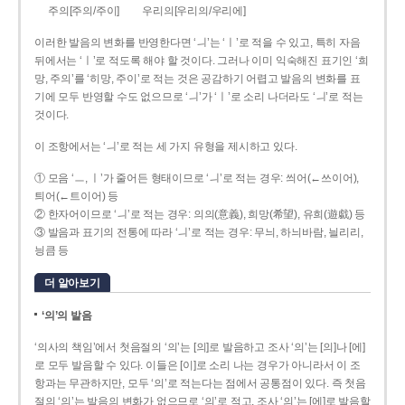
주의[주의/주이]
우리의[우리의/우리에]
이러한 발음의 변화를 반영한다면 ‘ㅢ’는 ‘ㅣ’로 적을 수 있고, 특히 자음
뒤에서는 ‘ㅣ’로 적도록 해야 할 것이다. 그러나 이미 익숙해진 표기인 ‘희
망, 주의’를 ‘히망, 주이’로 적는 것은 공감하기 어렵고 발음의 변화를 표
기에 모두 반영할 수도 없으므로 ‘ㅢ’가 ‘ㅣ’로 소리 나더라도 ‘ㅢ’로 적는
것이다.
이 조항에서는 ‘ㅢ’로 적는 세 가지 유형을 제시하고 있다.
① 모음 ‘ㅡ, ㅣ’가 줄어든 형태이므로 ‘ㅢ’로 적는 경우: 씌어(←쓰이어),
틔어(←트이어) 등
② 한자어이므로 ‘ㅢ’로 적는 경우: 의의(意義), 희망(希望), 유희(遊戱) 등
③ 발음과 표기의 전통에 따라 ‘ㅢ’로 적는 경우: 무늬, 하늬바람, 늴리리,
닁큼 등
더 알아보기
‘의’의 발음
‘의사의 책임’에서 첫음절의 ‘의’는 [의]로 발음하고 조사 ‘의’는 [의]나 [에]
로 모두 발음할 수 있다. 이들은 [이]로 소리 나는 경우가 아니라서 이 조
항과는 무관하지만, 모두 ‘의’로 적는다는 점에서 공통점이 있다. 즉 첫음
절의 ‘의’는 발음의 변화가 없으므로 ‘의’로 적고, 조사 ‘의’는 [에]로 발음할