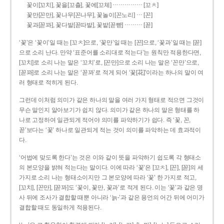
……………
꽃이[꼬치], 꽃을[꼬츨], 꽃에[꼬체]
[꼬ㅊ]
…
꽃만[꼰만], 꽃나무[꼰나무], 꽃놀이[꼰노리]
[꼰]
………
꽃과[꼳꽈], 꽃다발[꼳따발], 꽃밭[꼳빧]
[꼳]
‘꽃’은 ‘꽃이’일 때는 [꼬ㅊ]으로, ‘꽃만’일 때는 [꼰]으로, ‘꽃과’일 때는 [꼳]
으로 소리 난다. 만약 ‘표준어를 소리대로 적는다’는 원칙만 적용한다면,
[꼬치]로 소리 나는 말은 ‘꼬치’로, [꼰만]으로 소리 나는 말은 ‘꼰만’으로,
[꼳꽈]로 소리 나는 말은 ‘꼳꽈’로 적게 되어 ‘꽃[花]’이라는 하나의 말이 여
러 형태로 적히게 된다.
그런데 이처럼 의미가 같은 하나의 말을 여러 가지 형태로 적으면 그것이
무슨 말인지 알아보기가 쉽지 않다. 의미가 같은 하나의 말은 형태를 하
나로 고정하여 일관되게 적어야 의미를 파악하기가 쉽다. 즉 ‘꽃, 꼰,
꼳’보다는 ‘꽃’ 하나로 일관되게 적는 것이 의미를 파악하는 데 효과적이
다.
‘어법에 맞도록 한다’는 것은 이와 같이 뜻을 파악하기 쉽도록 각 형태소
의 본모양을 밝혀 적는다는 말이다. 이에 따라 ‘꽃’은 [꼬ㅊ], [꼰], [꼳]의 세
가지로 소리 나는 형태소이지만 그 본모양에 따라 ‘꽃’ 한 가지로 적고,
[꼬치], [꼰만], [꼳꽈]도 ‘꽃이, 꽃만, 꽃과’로 적게 된다. 이는 ‘꽃’과 같은 명
사 뒤에 조사가 결합할 때뿐 아니라 ‘늙-’과 같은 용언의 어간 뒤에 어미가
결합할 때도 동일하게 적용된다.