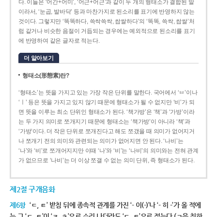
다. 이들은 ‘어간+어미’, ‘어근+어근’과 같이 두 개의 형태소가 결합된 말
이라서, ‘눈곱, 발바닥’ 등과 마찬가지로 된소리를 표기에 반영하지 않는
것이다. 그렇지만 ‘똑똑하다, 쓱싹쓱싹, 쌉쌀하다’의 ‘똑똑, 쓱싹, 쌉쌀’처
럼 같거나 비슷한 음절이 거듭되는 경우에는 예외적으로 된소리를 표기
에 반영하여 같은 글자로 적는다.
더 알아보기
형태소(形態素)란?
‘형태소’는 뜻을 가지고 있는 가장 작은 단위를 말한다. 국어에서 ‘ㅂ’이나
‘ㅣ’ 등은 뜻을 가지고 있지 않기 때문에 형태소가 될 수 없지만 ‘비’가 되
면 뜻을 이루는 최소 단위인 형태소가 된다. ‘책가방’은 ‘책’과 ‘가방’이라
는 두 가지 의미로 쪼개지기 때문에 형태소는 ‘책가방’이 아니라 ‘책’과
‘가방’이다. 더 작은 단위로 쪼개진다고 해도 쪼갰을 때 의미가 없어지거
나 쪼개기 전의 의미와 관련되는 의미가 없어지면 안 된다. ‘나비’는
‘나’와 ‘비’로 쪼개어지지만 이때 ‘나’와 ‘비’는 ‘나비’의 의미와는 전혀 관계
가 없으므로 ‘나비’는 더 이상 쪼갤 수 없는 의미 단위, 즉 형태소가 된다.
제2절 구개음화
제6항
‘ㄷ, ㅌ’ 받침 뒤에 종속적 관계를 가진 ‘- 이(-)’나 ‘- 히 -’가 올 적에
는 그 ‘ㄷ, ㅌ’이 ‘ㅈ, ㅊ’으로 소리 나더라도 ‘ㄷ, ㅌ’으로 적는다.(ㄱ을 취하