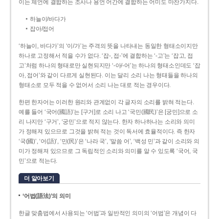
이는 체언에 결합하는 조사나 용언 어간에 결합하는 어미도 마찬가지다.
하늘이/바다가
잡아/접어
‘하늘이, 바다가’의 ‘이/가’는 주격의 뜻을 나타내는 동일한 형태소이지만
하나로 고정해서 적을 수가 없다. ‘잡-, 접-’에 결합하는 ‘-고’는 ‘잡고, 접
고’처럼 하나의 형태로만 실현되지만 ‘-아/-어’는 하나의 형태소인데도 ‘잡
아, 접어’와 같이 다르게 실현된다. 이는 달리 소리 나는 형태들을 하나의
형태소로 모두 적을 수 없어서 소리 나는 대로 적는 경우이다.
한편 한자어는 이러한 원리와 관계없이 각 글자의 소리를 밝혀 적는다.
예를 들어 ‘국어(國語)’는 [구거]로 소리 나고 ‘국민(國民)’은 [궁민]으로 소
리 나지만 ‘구거’, ‘궁민’으로 적지 않는다. 한자 하나하나는 소리와 의미
가 정해져 있으므로 그것을 밝혀 적는 것이 독서에 효율적이다. 즉 한자
‘국(國)’, ‘어(語)’, ‘민(民)’은 ‘나라 국’, ‘말씀 어’, ‘백성 민’과 같이 소리와 의
미가 정해져 있으므로 그 독립적인 소리와 의미를 알 수 있도록 ‘국어, 국
민’으로 적는다.
더 알아보기
‘어법(語法)’의 의미
한글 맞춤법에서 사용되는 ‘어법’과 일반적인 의미의 ‘어법’은 개념이 다