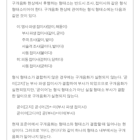
구개음화 현상에서 후행하는 형태소는 반드시 조사, 접미사와 같은 형식
형태소이어야 한다. 구개음화 현상에 관여하는 형식 형태소에는 다음과
같은 것이 있다.
이: 명사 파생 접미사(맏이, 해돋이)
부사 파생 접미사(같이, 굳이)
주격 조사(끝이, 밭이)
서술격 조사(끝이다, 밭이다)
사동 접미사(붙이다)
히: 피동 접미사(걷히다, 닫히다)
사동 접미사(굳히다)
형식 형태소가 결합하지 않은 경우에는 구개음화가 실현되지 않는다. ‘곧
이[고지]’는 부사 파생 접미사가 결합하여 부사가 되었으므로 구개음화가
실현되었지만, ‘곧이어’는 형식 형태소가 아닌 실질 형태소 부사가 결합
한 말이므로 구개음화가 실현되지 않는다.
곧이[고지]: 곧-­(어근)+­-이(부사 파생 접미사)
곧이어[고디어]: 곧(부사)+이어(부사)
현재 표준어에서 구개음화는 형태소와 형태소가 결합할 때 일어나는 현
상이다. 그러므로 ‘마디, 견디다’와 같이 하나의 형태소 내부에서는 구개
음화가 일어나지 않는다.