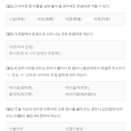
[붙임 2] 외자로 된 이름을 성에 붙여 쓸 경우에도 본음대로 적을 수 있다.
신립(申砬)
최린(崔麟)
채륜(蔡倫)
하륜(河崙)
[붙임 3] 준말에서 본음으로 소리 나는 것은 본음대로 적는다.
국련(국제 연합)
한시련(한국 시각 장애인 연합회)
[붙임 4] 접두사처럼 쓰이는 한자가 붙어서 된 말이나 합성어에서, 뒷말의 첫소리가
‘ㄴ’ 또는 ‘ㄹ’ 소리로 나더라도 두음 법칙에 따라 적는다.
역이용(逆利用)
연이율(年利率)
열역학(熱力學)
해외여행(海外旅行)
[붙임 5] 둘 이상의 단어로 이루어진 고유 명사를 붙여 쓰는 경우나 십진법에 따라
쓰는 수(數)도 붙임 4에 준하여 적는다.
서울여관
신흥이발관