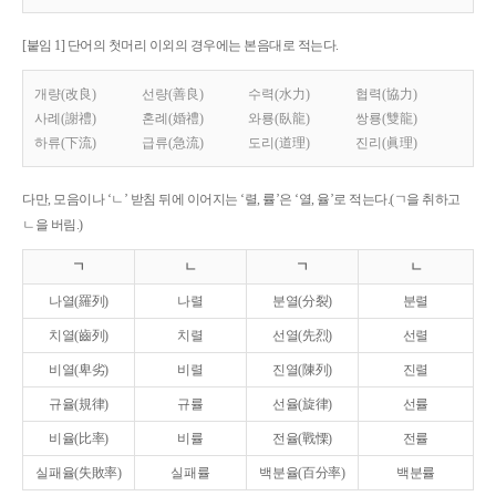
[붙임 1] 단어의 첫머리 이외의 경우에는 본음대로 적는다.
개량(改良)
선량(善良)
수력(水力)
협력(協力)
사례(謝禮)
혼례(婚禮)
와룡(臥龍)
쌍룡(雙龍)
하류(下流)
급류(急流)
도리(道理)
진리(眞理)
다만, 모음이나 ‘ㄴ’ 받침 뒤에 이어지는 ‘렬, 률’은 ‘열, 율’로 적는다.(ㄱ을 취하고
ㄴ을 버림.)
ㄱ
ㄴ
ㄱ
ㄴ
나열(羅列)
나렬
분열(分裂)
분렬
치열(齒列)
치렬
선열(先烈)
선렬
비열(卑劣)
비렬
진열(陳列)
진렬
규율(規律)
규률
선율(旋律)
선률
비율(比率)
비률
전율(戰慄)
전률
실패율(失敗率)
실패률
백분율(百分率)
백분률