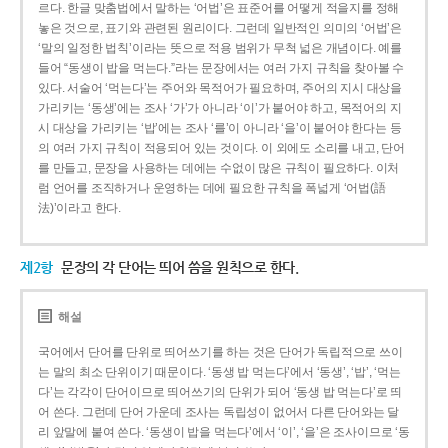
르다. 한글 맞춤법에서 말하는 ‘어법’은 표준어를 어떻게 적을지를 정해
놓은 것으로, 표기와 관련된 원리이다. 그런데 일반적인 의미의 ‘어법’은
‘말의 일정한 법칙’이라는 뜻으로 적용 범위가 무척 넓은 개념이다. 예를
들어 “동생이 밥을 먹는다.”라는 문장에서는 여러 가지 규칙을 찾아볼 수
있다. 서술어 ‘먹는다’는 주어와 목적어가 필요하며, 주어의 지시 대상을
가리키는 ‘동생’에는 조사 ‘가’가 아니라 ‘이’가 붙어야 하고, 목적어의 지
시 대상을 가리키는 ‘밥’에는 조사 ‘를’이 아니라 ‘을’이 붙어야 한다는 등
의 여러 가지 규칙이 적용되어 있는 것이다. 이 외에도 소리를 내고, 단어
를 만들고, 문장을 사용하는 데에는 수없이 많은 규칙이 필요하다. 이처
럼 언어를 조직하거나 운영하는 데에 필요한 규칙을 폭넓게 ‘어법(語
法)’이라고 한다.
제2항
문장의 각 단어는 띄어 씀을 원칙으로 한다.
해설
국어에서 단어를 단위로 띄어쓰기를 하는 것은 단어가 독립적으로 쓰이
는 말의 최소 단위이기 때문이다. ‘동생 밥 먹는다’에서 ‘동생’, ‘밥’, ‘먹는
다’는 각각이 단어이므로 띄어쓰기의 단위가 되어 ‘동생 밥 먹는다’로 띄
어 쓴다. 그런데 단어 가운데 조사는 독립성이 없어서 다른 단어와는 달
리 앞말에 붙여 쓴다. ‘동생이 밥을 먹는다’에서 ‘이’, ‘을’은 조사이므로 ‘동