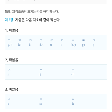
[붙임 2] 장모음의 표기는 따로 하지 않는다.
제2항
자음은 다음 각호와 같이 적는다.
1. 파열음
ㄱ
ㄲ
ㅋ
ㄷ
ㄸ
ㅌ
ㅂ
ㅃ
ㅍ
g, k
kk
k
d, t
tt
t
b, p
pp
p
2. 파찰음
ㅈ
ㅉ
ㅊ
j
jj
ch
3. 마찰음
ㅅ
ㅆ
ㅎ
s
ss
h