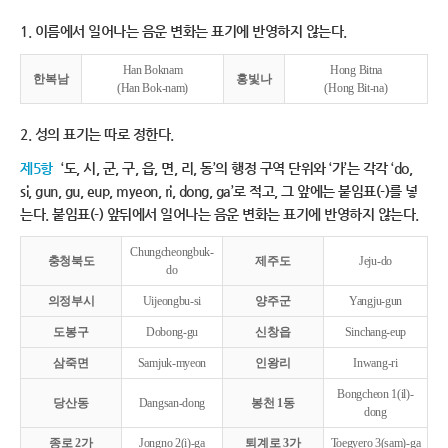
1. 이름에서 일어나는 음운 변화는 표기에 반영하지 않는다.
Han Boknam
Hong Bitna
한복남
홍빛나
(Han Bok-nam)
(Hong Bit-na)
2. 성의 표기는 따로 정한다.
제5항
‘도, 시, 군, 구, 읍, 면, 리, 동’의 행정 구역 단위와 ‘가’는 각각 ‘do,
si, gun, gu, eup, myeon, ri, dong, ga’로 적고, 그 앞에는 붙임표(-)를 넣
는다. 붙임표(-) 앞뒤에서 일어나는 음운 변화는 표기에 반영하지 않는다.
Chungcheongbuk-
충청북도
제주도
Jeju-do
do
의정부시
Uijeongbu-si
양주군
Yangju-gun
도봉구
Dobong-gu
신창읍
Sinchang-eup
삼죽면
Samjuk-myeon
인왕리
Inwang-ri
Bongcheon 1(il)-
당산동
Dangsan-dong
봉천 1동
dong
종로 2가
Jongno 2(i)-ga
퇴계로 3가
Toegyero 3(sam)-ga