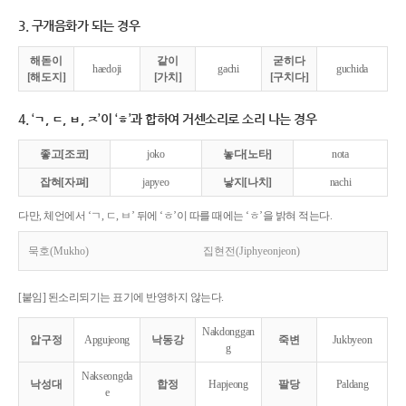
3. 구개음화가 되는 경우
해돋이
같이
굳히다
haedoji
gachi
guchida
[해도지]
[가치]
[구치다]
4. ‘ㄱ, ㄷ, ㅂ, ㅈ’이 ‘ㅎ’과 합하여 거센소리로 소리 나는 경우
좋고[조코]
joko
놓다[노타]
nota
잡혀[자펴]
japyeo
낳지[나치]
nachi
다만, 체언에서 ‘ㄱ, ㄷ, ㅂ’ 뒤에 ‘ㅎ’이 따를 때에는 ‘ㅎ’을 밝혀 적는다.
묵호(Mukho)
집현전(Jiphyeonjeon)
[붙임] 된소리되기는 표기에 반영하지 않는다.
Nakdonggan
압구정
Apgujeong
낙동강
죽변
Jukbyeon
g
Nakseongda
낙성대
합정
Hapjeong
팔당
Paldang
e