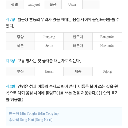
샛별
saetbyeol
울산
Ulsan
제2항
발음상 혼동의 우려가 있을 때에는 음절 사이에 붙임표(-)를 쓸 수
있다.
중앙
Jung-ang
반구대
Ban-gudae
세운
Se-un
해운대
Hae-undae
제3항
고유 명사는 첫 글자를 대문자로 적는다.
부산
Busan
세종
Sejong
제4항
인명은 성과 이름의 순서로 띄어 쓴다. 이름은 붙여 쓰는 것을 원
칙으로 하되 음절 사이에 붙임표(-)를 쓰는 것을 허용한다.( ( ) 안의 표기
를 허용함.)
민용하 Min Yongha (Min Yong-ha)
송나리 Song Nari (Song Na-ri)