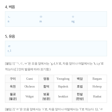
4. 비음
ㄴ
ㅁ
ㅇ
n
m
ng
5. 유음
ㄹ
r, l
[붙임 1] ‘ㄱ, ㄷ, ㅂ’은 모음 앞에서는 ‘g, d, b’로, 자음 앞이나 어말에서는 ‘k, t, p’로
적는다.([ ] 안의 발음에 따라 표기함.)
구미
Gumi
영동
Yeongdong
백암
Baegam
옥천
Okcheon
합덕
Hapdeok
호법
Hobeop
월곶
벚꽃
한밭
Wolgot
beotkkot
Hanbat
[월곧]
[벋꼳]
[한받]
[붙임 2] ‘ㄹ’은 모음 앞에서는 ‘r’로, 자음 앞이나 어말에서는 ‘l’로 적는다. 단, ‘ㄹ