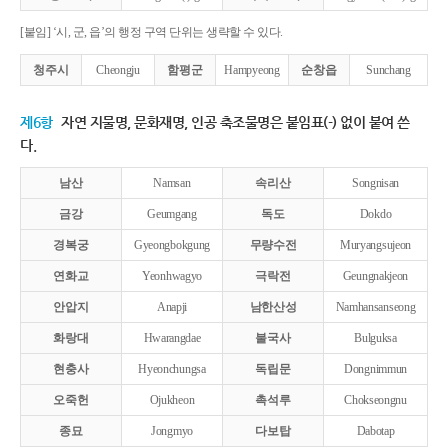
[붙임] ‘시, 군, 읍’의 행정 구역 단위는 생략할 수 있다.
청주시
Cheongju
함평군
Hampyeong
순창읍
Sunchang
제6항
자연 지물명, 문화재명, 인공 축조물명은 붙임표(-) 없이 붙여 쓴
다.
남산
Namsan
속리산
Songnisan
금강
Geumgang
독도
Dokdo
경복궁
Gyeongbokgung
무량수전
Muryangsujeon
연화교
Yeonhwagyo
극락전
Geungnakjeon
안압지
Anapji
남한산성
Namhansanseong
화랑대
Hwarangdae
불국사
Bulguksa
현충사
Hyeonchungsa
독립문
Dongnimmun
오죽헌
Ojukheon
촉석루
Chokseongnu
종묘
Jongmyo
다보탑
Dabotap