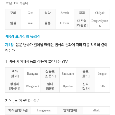
ㄹ’은 ‘ll’로 적는다.
구리
Guri
설악
Seorak
칠곡
Chilgok
대관령
Daegwallyeon
임실
Imsil
울릉
Ulleung
[대괄령]
g
제3장 표기상의 유의점
제1항
음운 변화가 일어날 때에는 변화의 결과에 따라 다음 각호와 같이
적는다.
1. 자음 사이에서 동화 작용이 일어나는 경우
백마
신문로
종로
Baengma
Sinmunno
Jongno
[뱅마]
[신문노]
[종노]
왕십리
별내
신라
Wangsimni
Byeollae
Silla
[왕심니]
[별래]
[실라]
2. ‘ㄴ, ㄹ’이 덧나는 경우
학여울[항녀울]
Hangnyeoul
알약[알략]
allyak