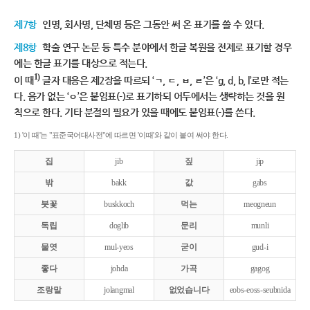
제7항
인명, 회사명, 단체명 등은 그동안 써 온 표기를 쓸 수 있다.
제8항
학술 연구 논문 등 특수 분야에서 한글 복원을 전제로 표기할 경우
에는 한글 표기를 대상으로 적는다.
1)
이 때
글자 대응은 제2장을 따르되 ‘ㄱ, ㄷ, ㅂ, ㄹ’은 ‘g, d, b, l’로만 적는
다. 음가 없는 ‘ㅇ’은 붙임표(-)로 표기하되 어두에서는 생략하는 것을 원
칙으로 한다. 기타 분절의 필요가 있을 때에도 붙임표(-)를 쓴다.
1) '이 때'는 "표준국어대사전"에 따르면 '이때'와 같이 붙여 써야 한다.
집
jib
짚
jip
밖
bakk
값
gabs
붓꽃
buskkoch
먹는
meogneun
독립
doglib
문리
munli
물엿
mul-yeos
굳이
gud-i
좋다
johda
가곡
gagog
조랑말
jolangmal
없었습니다
eobs-eoss-seubnida