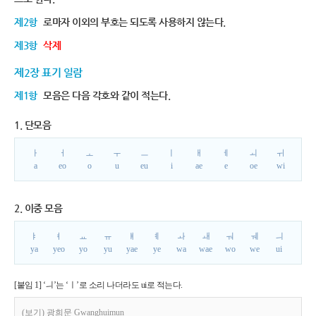
제2항
로마자 이외의 부호는 되도록 사용하지 않는다.
제3항
삭제
제2장 표기 일람
제1항
모음은 다음 각호와 같이 적는다.
1. 단모음
ㅏ
ㅓ
ㅗ
ㅜ
ㅡ
ㅣ
ㅐ
ㅔ
ㅚ
ㅟ
a
eo
o
u
eu
i
ae
e
oe
wi
2. 이중 모음
ㅑ
ㅕ
ㅛ
ㅠ
ㅒ
ㅖ
ㅘ
ㅙ
ㅝ
ㅞ
ㅢ
ya
yeo
yo
yu
yae
ye
wa
wae
wo
we
ui
[붙임 1] ‘ㅢ’는 ‘ㅣ’로 소리 나더라도 ui로 적는다.
(보기) 광희문 Gwanghuimun