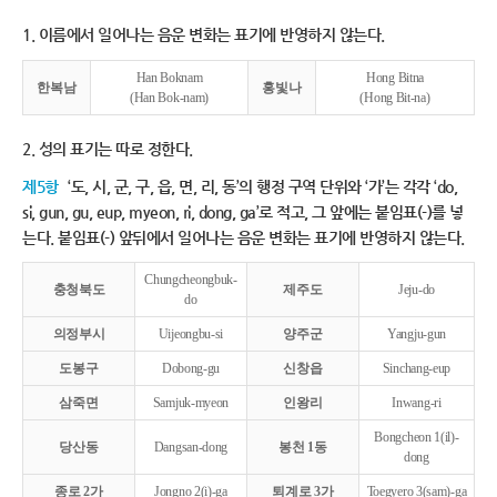
1. 이름에서 일어나는 음운 변화는 표기에 반영하지 않는다.
Han Boknam
Hong Bitna
한복남
홍빛나
(Han Bok-nam)
(Hong Bit-na)
2. 성의 표기는 따로 정한다.
제5항
‘도, 시, 군, 구, 읍, 면, 리, 동’의 행정 구역 단위와 ‘가’는 각각 ‘do,
si, gun, gu, eup, myeon, ri, dong, ga’로 적고, 그 앞에는 붙임표(-)를 넣
는다. 붙임표(-) 앞뒤에서 일어나는 음운 변화는 표기에 반영하지 않는다.
Chungcheongbuk-
충청북도
제주도
Jeju-do
do
의정부시
Uijeongbu-si
양주군
Yangju-gun
도봉구
Dobong-gu
신창읍
Sinchang-eup
삼죽면
Samjuk-myeon
인왕리
Inwang-ri
Bongcheon 1(il)-
당산동
Dangsan-dong
봉천 1동
dong
종로 2가
Jongno 2(i)-ga
퇴계로 3가
Toegyero 3(sam)-ga