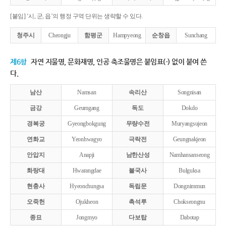
[붙임] ‘시, 군, 읍’의 행정 구역 단위는 생략할 수 있다.
청주시
Cheongju
함평군
Hampyeong
순창읍
Sunchang
제6항
자연 지물명, 문화재명, 인공 축조물명은 붙임표(-) 없이 붙여 쓴
다.
남산
Namsan
속리산
Songnisan
금강
Geumgang
독도
Dokdo
경복궁
Gyeongbokgung
무량수전
Muryangsujeon
연화교
Yeonhwagyo
극락전
Geungnakjeon
안압지
Anapji
남한산성
Namhansanseong
화랑대
Hwarangdae
불국사
Bulguksa
현충사
Hyeonchungsa
독립문
Dongnimmun
오죽헌
Ojukheon
촉석루
Chokseongnu
종묘
Jongmyo
다보탑
Dabotap