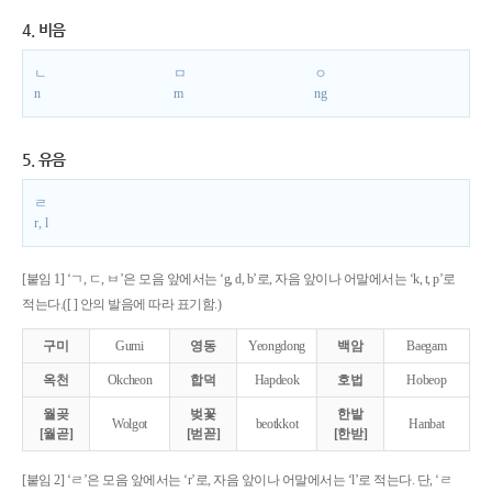
4. 비음
ㄴ
ㅁ
ㅇ
n
m
ng
5. 유음
ㄹ
r, l
[붙임 1] ‘ㄱ, ㄷ, ㅂ’은 모음 앞에서는 ‘g, d, b’로, 자음 앞이나 어말에서는 ‘k, t, p’로
적는다.([ ] 안의 발음에 따라 표기함.)
구미
Gumi
영동
Yeongdong
백암
Baegam
옥천
Okcheon
합덕
Hapdeok
호법
Hobeop
월곶
벚꽃
한밭
Wolgot
beotkkot
Hanbat
[월곧]
[벋꼳]
[한받]
[붙임 2] ‘ㄹ’은 모음 앞에서는 ‘r’로, 자음 앞이나 어말에서는 ‘l’로 적는다. 단, ‘ㄹ