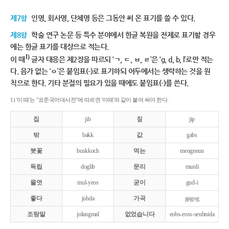
제7항
인명, 회사명, 단체명 등은 그동안 써 온 표기를 쓸 수 있다.
제8항
학술 연구 논문 등 특수 분야에서 한글 복원을 전제로 표기할 경우
에는 한글 표기를 대상으로 적는다.
1)
이 때
글자 대응은 제2장을 따르되 ‘ㄱ, ㄷ, ㅂ, ㄹ’은 ‘g, d, b, l’로만 적는
다. 음가 없는 ‘ㅇ’은 붙임표(-)로 표기하되 어두에서는 생략하는 것을 원
칙으로 한다. 기타 분절의 필요가 있을 때에도 붙임표(-)를 쓴다.
1) '이 때'는 "표준국어대사전"에 따르면 '이때'와 같이 붙여 써야 한다.
집
jib
짚
jip
밖
bakk
값
gabs
붓꽃
buskkoch
먹는
meogneun
독립
doglib
문리
munli
물엿
mul-yeos
굳이
gud-i
좋다
johda
가곡
gagog
조랑말
jolangmal
없었습니다
eobs-eoss-seubnida