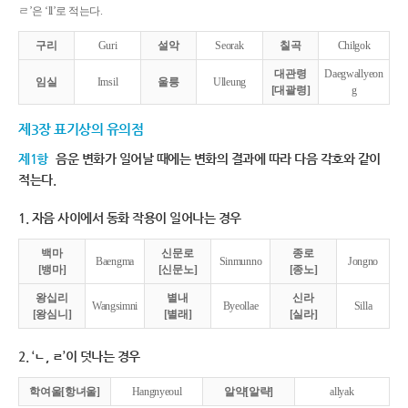
ㄹ’은 ‘ll’로 적는다.
구리
Guri
설악
Seorak
칠곡
Chilgok
대관령
Daegwallyeon
임실
Imsil
울릉
Ulleung
[대괄령]
g
제3장 표기상의 유의점
제1항
음운 변화가 일어날 때에는 변화의 결과에 따라 다음 각호와 같이
적는다.
1. 자음 사이에서 동화 작용이 일어나는 경우
백마
신문로
종로
Baengma
Sinmunno
Jongno
[뱅마]
[신문노]
[종노]
왕십리
별내
신라
Wangsimni
Byeollae
Silla
[왕심니]
[별래]
[실라]
2. ‘ㄴ, ㄹ’이 덧나는 경우
학여울[항녀울]
Hangnyeoul
알약[알략]
allyak