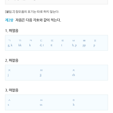
[붙임 2] 장모음의 표기는 따로 하지 않는다.
제2항
자음은 다음 각호와 같이 적는다.
1. 파열음
ㄱ
ㄲ
ㅋ
ㄷ
ㄸ
ㅌ
ㅂ
ㅃ
ㅍ
g, k
kk
k
d, t
tt
t
b, p
pp
p
2. 파찰음
ㅈ
ㅉ
ㅊ
j
jj
ch
3. 마찰음
ㅅ
ㅆ
ㅎ
s
ss
h