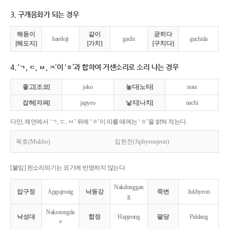
3. 구개음화가 되는 경우
해돋이
같이
굳히다
haedoji
gachi
guchida
[해도지]
[가치]
[구치다]
4. ‘ㄱ, ㄷ, ㅂ, ㅈ’이 ‘ㅎ’과 합하여 거센소리로 소리 나는 경우
좋고[조코]
joko
놓다[노타]
nota
잡혀[자펴]
japyeo
낳지[나치]
nachi
다만, 체언에서 ‘ㄱ, ㄷ, ㅂ’ 뒤에 ‘ㅎ’이 따를 때에는 ‘ㅎ’을 밝혀 적는다.
묵호(Mukho)
집현전(Jiphyeonjeon)
[붙임] 된소리되기는 표기에 반영하지 않는다.
Nakdonggan
압구정
Apgujeong
낙동강
죽변
Jukbyeon
g
Nakseongda
낙성대
합정
Hapjeong
팔당
Paldang
e