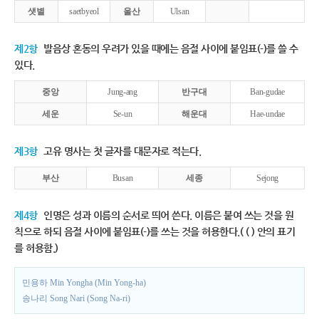
샛별
saetbyeol
울산
Ulsan
제2항
발음상 혼동의 우려가 있을 때에는 음절 사이에 붙임표(-)를 쓸 수
있다.
중앙
Jung-ang
반구대
Ban-gudae
세운
Se-un
해운대
Hae-undae
제3항
고유 명사는 첫 글자를 대문자로 적는다.
부산
Busan
세종
Sejong
제4항
인명은 성과 이름의 순서로 띄어 쓴다. 이름은 붙여 쓰는 것을 원
칙으로 하되 음절 사이에 붙임표(-)를 쓰는 것을 허용한다.( ( ) 안의 표기
를 허용함.)
민용하 Min Yongha (Min Yong-ha)
송나리 Song Nari (Song Na-ri)