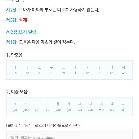
제2항
로마자 이외의 부호는 되도록 사용하지 않는다.
제3항
삭제
제2장 표기 일람
제1항
모음은 다음 각호와 같이 적는다.
1. 단모음
ㅏ
ㅓ
ㅗ
ㅜ
ㅡ
ㅣ
ㅐ
ㅔ
ㅚ
ㅟ
a
eo
o
u
eu
i
ae
e
oe
wi
2. 이중 모음
ㅑ
ㅕ
ㅛ
ㅠ
ㅒ
ㅖ
ㅘ
ㅙ
ㅝ
ㅞ
ㅢ
ya
yeo
yo
yu
yae
ye
wa
wae
wo
we
ui
[붙임 1] ‘ㅢ’는 ‘ㅣ’로 소리 나더라도 ui로 적는다.
(보기) 광희문 Gwanghuimun