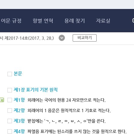
메인콘텐츠 바로가기
어문 규정
항별 연혁
용례 찾기
자료실
비교하기
제2017-14호(2017. 3. 28.)
본문
제1장 표기의 기본 원칙
제1항
외래어는 국어의 현용 24 자모만으로 적는다.
북
제2항
외래어의 1 음운은 원칙적으로 1 기호로 적는다.
제3항
받침에는 ‘ㄱ, ㄴ, ㄹ, ㅁ, ㅂ, ㅅ, ㅇ’만을 쓴다.
제4항
파열음 표기에는 된소리를 쓰지 않는 것을 원칙으로 한다.