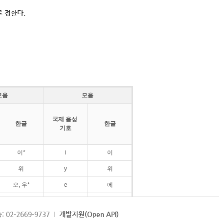
 정한다.
모음
모음
국제 음성
한글
한글
기호
이*
i
이
위
y
위
오, 우*
e
에
ø
외
: 02-2669-9737
개발지원(Open API)
ɛ
에