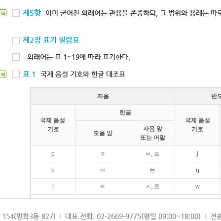
제5항
이미 굳어진 외래어는 관용을 존중하되, 그 범위와 용례는 따로
북
제2장 표기 일람표
외래어는 표 1~19에 따라 표기한다.
표 1
국제 음성 기호와 한글 대조표
북
자음
반
한글
국제 음성
국제 음성
자음 앞
기호
기호
모음 앞
또는 어말
p
ㅍ
ㅂ, 프
j
b
ㅂ
브
ɥ
t
ㅌ
ㅅ, 트
w
d
ㄷ
드
154(방화3동 827)
대표 전화: 02-2669-9775(평일 09:00~18:00)
전송
k
ㅋ
ㄱ, 크