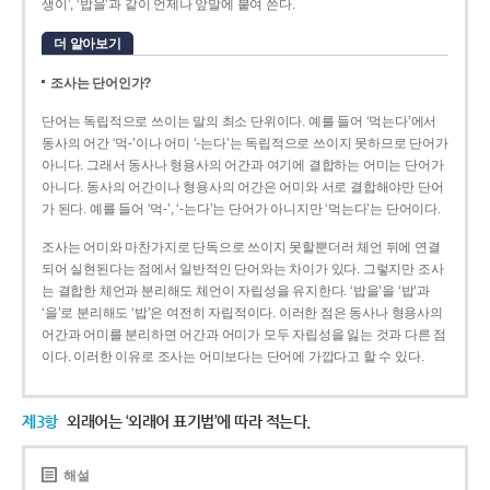
생이’, ‘밥을’과 같이 언제나 앞말에 붙여 쓴다.
더 알아보기
조사는 단어인가?
단어는 독립적으로 쓰이는 말의 최소 단위이다. 예를 들어 ‘먹는다’에서
동사의 어간 ‘먹-­’이나 어미 ‘­-는다’는 독립적으로 쓰이지 못하므로 단어가
아니다. 그래서 동사나 형용사의 어간과 여기에 결합하는 어미는 단어가
아니다. 동사의 어간이나 형용사의 어간은 어미와 서로 결합해야만 단어
가 된다. 예를 들어 ‘먹-’, ‘-는다’는 단어가 아니지만 ‘먹는다’는 단어이다.
조사는 어미와 마찬가지로 단독으로 쓰이지 못할뿐더러 체언 뒤에 연결
되어 실현된다는 점에서 일반적인 단어와는 차이가 있다. 그렇지만 조사
는 결합한 체언과 분리해도 체언이 자립성을 유지한다. ‘밥을’을 ‘밥’과
‘을’로 분리해도 ‘밥’은 여전히 자립적이다. 이러한 점은 동사나 형용사의
어간과 어미를 분리하면 어간과 어미가 모두 자립성을 잃는 것과 다른 점
이다. 이러한 이유로 조사는 어미보다는 단어에 가깝다고 할 수 있다.
제3항
외래어는 ‘외래어 표기법’에 따라 적는다.
해설