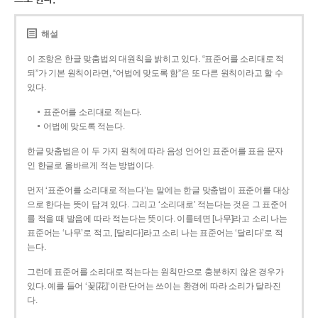
해설
이 조항은 한글 맞춤법의 대원칙을 밝히고 있다. “표준어를 소리대로 적
되”가 기본 원칙이라면, “어법에 맞도록 함”은 또 다른 원칙이라고 할 수
있다.
표준어를 소리대로 적는다.
어법에 맞도록 적는다.
한글 맞춤법은 이 두 가지 원칙에 따라 음성 언어인 표준어를 표음 문자
인 한글로 올바르게 적는 방법이다.
먼저 ‘표준어를 소리대로 적는다’는 말에는 한글 맞춤법이 표준어를 대상
으로 한다는 뜻이 담겨 있다. 그리고 ‘소리대로’ 적는다는 것은 그 표준어
를 적을 때 발음에 따라 적는다는 뜻이다. 이를테면 [나무]라고 소리 나는
표준어는 ‘나무’로 적고, [달리다]라고 소리 나는 표준어는 ‘달리다’로 적
는다.
그런데 표준어를 소리대로 적는다는 원칙만으로 충분하지 않은 경우가
있다. 예를 들어 ‘꽃[花]’이란 단어는 쓰이는 환경에 따라 소리가 달라진
다.