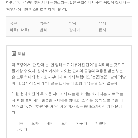
다만, ‘ㄱ, ㅂ’ 받침 뒤에서 나는 된소리는, 같은 음절이나 비슷한 음절이 겹쳐 나는
경우가 아니면 된소리로 적지 아니한다.
국수
깍두기
딱지
색시
싹둑(~싹둑)
법석
갑자기
몹시
해설
이 조항에서 ‘한 단어’는 ‘한 형태소로 이루어진 단어’를 의미하는 것으로
풀이할 수 있다. 실제로 예시하고 있는 단어와 규정의 적용을 받는 부분
은 모두 하나의 형태소 내부이다. 따라서 복합어인 ‘눈곱[눈꼽], 발바닥[발
빠닥], 잠자리[잠짜리]’와 같은 표기는 이 조항의 적용을 받지 않는다.
1. 한 형태소 안의 두 모음 사이에서 나는 된소리는 소리 나는 대로 적는
다. 예를 들어 새의 울음을 나타내는 형태소 ‘소쩍’은 ‘솟적’으로 적을 이
유가 없다. 왜냐하면 ‘솟’과 ‘적’이 의미가 있는 형태소가 아니기 때문이
다.
어깨
오빠
새끼
토끼
가꾸다
기쁘다
아끼다