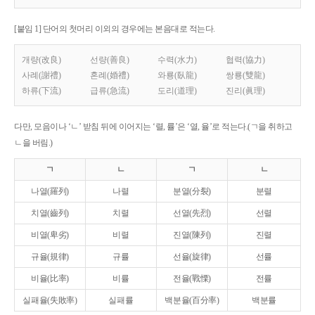
[붙임 1] 단어의 첫머리 이외의 경우에는 본음대로 적는다.
개량(改良)
선량(善良)
수력(水力)
협력(協力)
사례(謝禮)
혼례(婚禮)
와룡(臥龍)
쌍룡(雙龍)
하류(下流)
급류(急流)
도리(道理)
진리(眞理)
다만, 모음이나 ‘ㄴ’ 받침 뒤에 이어지는 ‘렬, 률’은 ‘열, 율’로 적는다.(ㄱ을 취하고
ㄴ을 버림.)
ㄱ
ㄴ
ㄱ
ㄴ
나열(羅列)
나렬
분열(分裂)
분렬
치열(齒列)
치렬
선열(先烈)
선렬
비열(卑劣)
비렬
진열(陳列)
진렬
규율(規律)
규률
선율(旋律)
선률
비율(比率)
비률
전율(戰慄)
전률
실패율(失敗率)
실패률
백분율(百分率)
백분률