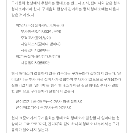
구개음화 현상에서 후행하는 형태소는 반드시 조사, 접미사와 같은 형식
형태소이어야 한다. 구개음화 현상에 관여하는 형식 형태소에는 다음과
같은 것이 있다.
이: 명사 파생 접미사(맏이, 해돋이)
부사 파생 접미사(같이, 굳이)
주격 조사(끝이, 밭이)
서술격 조사(끝이다, 밭이다)
사동 접미사(붙이다)
히: 피동 접미사(걷히다, 닫히다)
사동 접미사(굳히다)
형식 형태소가 결합하지 않은 경우에는 구개음화가 실현되지 않는다. ‘곧
이[고지]’는 부사 파생 접미사가 결합하여 부사가 되었으므로 구개음화가
실현되었지만, ‘곧이어’는 형식 형태소가 아닌 실질 형태소 부사가 결합
한 말이므로 구개음화가 실현되지 않는다.
곧이[고지]: 곧-­(어근)+­-이(부사 파생 접미사)
곧이어[고디어]: 곧(부사)+이어(부사)
현재 표준어에서 구개음화는 형태소와 형태소가 결합할 때 일어나는 현
상이다. 그러므로 ‘마디, 견디다’와 같이 하나의 형태소 내부에서는 구개
음화가 일어나지 않는다.