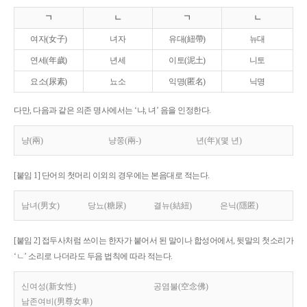
ㄱ
ㄴ
ㄱ
ㄴ
여자(女子)
녀자
유대(紐帶)
뉴대
연세(年歲)
년세
이토(泥土)
니토
요소(尿素)
뇨소
익명(匿名)
닉명
다만, 다음과 같은 의존 명사에서는 ‘냐, 녀’ 음을 인정한다.
냥(兩)
냥쭝(兩-)
년(年)(몇 년)
[붙임 1] 단어의 첫머리 이외의 경우에는 본음대로 적는다.
남녀(男女)
당뇨(糖尿)
결뉴(結紐)
은닉(隱匿)
[붙임 2] 접두사처럼 쓰이는 한자가 붙어서 된 말이나 합성어에서, 뒷말의 첫소리가
‘ㄴ’ 소리로 나더라도 두음 법칙에 따라 적는다.
신여성(新女性)
공염불(空念佛)
남존여비(男尊女卑)