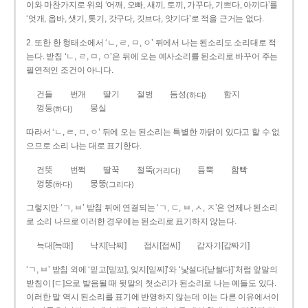
이와 마찬가지로 위의 ‘어깨, 오빠, 새끼, 토끼, 가꾸다, 기쁘다, 아끼다’를
‘엇개, 옵바, 샛기, 톳기, 갓구다, 깃브다, 앗기다’로 적을 근거는 없다.
2. 또한 한 형태소에서 ‘ㄴ, ㄹ, ㅁ, ㅇ’ 뒤에서 나는 된소리도 소리대로 적
는다. 받침 ‘ㄴ, ㄹ, ㅁ, ㅇ’은 뒤에 오는 예사소리를 된소리로 바꾸어 주는
필연적인 조건이 아니다.
건들
번개
딸기
절벙
듬성
함지
(하다)
껑둥
뭉실
(하다)
따라서 ‘ㄴ, ㄹ, ㅁ, ㅇ’ 뒤에 오는 된소리는 특별한 까닭이 있다고 할 수 없
으므로 소리 나는 대로 표기한다.
건뜻
번쩍
딸꾹
절뚝
듬뿍
함빡
(거리다)
껑뚱
뭉뚱
(하다)
(그리다)
그렇지만 ‘ㄱ, ㅂ’ 받침 뒤에 연결되는 ‘ㄱ, ㄷ, ㅂ, ㅅ, ㅈ’은 언제나 된소리
로 소리 나므로 이러한 경우에는 된소리로 표기하지 않는다.
늑대[늑때]
낙지[낙찌]
접시[접씨]
갑자기[갑짜기]
‘ㄱ, ㅂ’ 받침 외에 ‘믿고[믿꼬], 잊지[읻찌]’와 ‘낯설다[낟썰다]’처럼 앞말의
받침이 [ㄷ]으로 발음될 때 뒷말의 첫소리가 된소리로 나는 예들도 있다.
이러한 말 역시 된소리를 표기에 반영하지 않는데 이는 다른 이유에서이