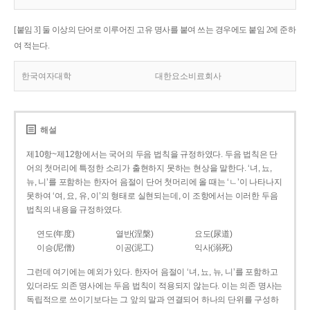
[붙임 3] 둘 이상의 단어로 이루어진 고유 명사를 붙여 쓰는 경우에도 붙임 2에 준하
여 적는다.
한국여자대학
대한요소비료회사
해설
제10항~제12항에서는 국어의 두음 법칙을 규정하였다. 두음 법칙은 단
어의 첫머리에 특정한 소리가 출현하지 못하는 현상을 말한다. ‘녀, 뇨,
뉴, 니’를 포함하는 한자어 음절이 단어 첫머리에 올 때는 ‘ㄴ’이 나타나지
못하여 ‘여, 요, 유, 이’의 형태로 실현되는데, 이 조항에서는 이러한 두음
법칙의 내용을 규정하였다.
연도(年度)
열반(涅槃)
요도(尿道)
이승(尼僧)
이공(泥工)
익사(溺死)
그런데 여기에는 예외가 있다. 한자어 음절이 ‘녀, 뇨, 뉴, 니’를 포함하고
있더라도 의존 명사에는 두음 법칙이 적용되지 않는다. 이는 의존 명사는
독립적으로 쓰이기보다는 그 앞의 말과 연결되어 하나의 단위를 구성하