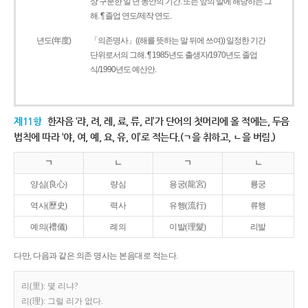
상 구분한 일 년 동안의 기간. 또는 앞의 말에 해당하는 그
해. ¶ 졸업 연도/제작 연도.
년도(年度)
「의존명사」((해를 뜻하는 말 뒤에 쓰여)) 일정한 기간
단위로서의 그해. ¶ 1985년도 출생자/1970년도 졸업
식/1990년도 예산안.
제11항
한자음 ‘랴, 려, 례, 료, 류, 리’가 단어의 첫머리에 올 적에는, 두음
법칙에 따라 ‘야, 여, 예, 요, 유, 이’로 적는다.(ㄱ을 취하고, ㄴ을 버림.)
ㄱ
ㄴ
ㄱ
ㄴ
양심(良心)
량심
용궁(龍宮)
룡궁
역사(歷史)
력사
유행(流行)
류행
예의(禮儀)
례의
이발(理髮)
리발
다만, 다음과 같은 의존 명사는 본음대로 적는다.
리(里): 몇 리냐?
리(理): 그럴 리가 없다.