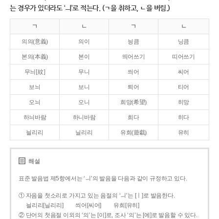
는 경우가 있더라도 ‘ㅢ’로 적는다. (ㄱ을 취하고, ㄴ을 버림.)
ㄱ
ㄴ
ㄱ
ㄴ
의의(意義)
의이
닁큼
닝큼
본의(本義)
본이
띄어쓰기
띠어쓰기
무늬[紋]
무니
씌어
씨어
보늬
보니
틔어
티어
오늬
오니
희망(希望)
히망
하늬바람
하니바람
희다
히다
늴리리
닐리리
유희(遊戱)
유히
해설
표준 발음법 제5항에서는 ‘ㅢ’의 발음을 다음과 같이 규정하고 있다.
① 자음을 첫소리로 가지고 있는 음절의 ‘ㅢ’는 [ㅣ]로 발음한다.
늴리리[닐리리]
씌어[씨어]
유희[유히]
② 단어의 첫음절 이외의 ‘의’는 [이]로, 조사 ‘의’는 [에]로 발음할 수 있다.