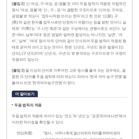
[붙임 2]
‘신-여성, 구-여성, 공-염불’은 이미 두음 법칙이 적용된 자립적인
명사 ‘여성, 염불’에 ‘신-, 구-, 공-’이 결합한 구조이므로 ‘신여성, 구여성,
공염불’로 적는다. ‘접두사처럼 쓰이는 한자’라고 한 것은 ‘신(新), 구
(舊)’와 같은 한자를 접두사로만 단정하기 어렵다는 점을 밝힌 것이다. 실
제로 ‘구(舊)’는 ‘구 시민 회관’과 같은 구성에서는 관형사로도 쓰인다. ‘남
존­-여비, 남부-­여대’ 등은 엄밀히 말하면 합성어는 아니지만, ‘남존’, ‘여
비’, ‘남부’, ‘여대’ 등이 마치 단어와 같이 인식되어 두음 법칙이 적용된 형
태로 굳어져 쓰이고 있는 것이다. 한편 ‘신년도, 구년도’ 등은 발음이 [신
년도], [구ː년도]이며 ‘신년­-도, 구년-­도’로 분석되는 구조이므로 이 규정이
적용되지 않는다.
[붙임 3]
둘 이상의 단어로 이루어진 고유 명사를 붙여 쓰는 경우에도, 결
합된 각 단어를 두음 법칙에 따라 적는다. 따라서 ‘한국 여자 농구 연맹’을
붙여서 쓰면 ‘한국여자농구연맹’이 된다.
더 알아보기
두음 법칙의 적용
두음 법칙의 적용에 차이가 있는 ‘연도’와 ‘년도’는 “표준국어대사전”에서
이러한 차이점을 확인할 수 있다.
연도(年度)
「명사」 사무나 회계 결산 따위의 처리를 위하여 편의