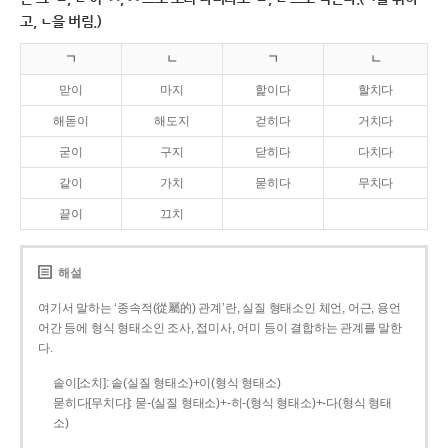
고, ㄴ을 버림.)
ㄱ
ㄴ
ㄱ
ㄴ
맏이
마지
핥이다
할치다
해돋이
해도지
걷히다
거치다
굳이
구지
닫히다
다치다
같이
가치
묻히다
무치다
끝이
끄치
해설
여기서 말하는 ‘종속적(從屬的) 관계’란, 실질 형태소인 체언, 어근, 용언
어간 등에 형식 형태소인 조사, 접미사, 어미 등이 결합하는 관계를 말한
다.
솥이[소치]: 솥(실질 형태소)+이(형식 형태소)
묻히다[무치다]: 묻­-(실질 형태소)+­-히­-(형식 형태소)+-다(형식 형태
소)