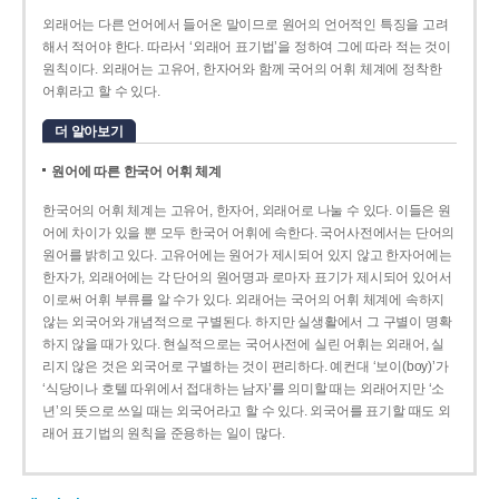
외래어는 다른 언어에서 들어온 말이므로 원어의 언어적인 특징을 고려
해서 적어야 한다. 따라서 ‘외래어 표기법’을 정하여 그에 따라 적는 것이
원칙이다. 외래어는 고유어, 한자어와 함께 국어의 어휘 체계에 정착한
어휘라고 할 수 있다.
더 알아보기
원어에 따른 한국어 어휘 체계
한국어의 어휘 체계는 고유어, 한자어, 외래어로 나눌 수 있다. 이들은 원
어에 차이가 있을 뿐 모두 한국어 어휘에 속한다. 국어사전에서는 단어의
원어를 밝히고 있다. 고유어에는 원어가 제시되어 있지 않고 한자어에는
한자가, 외래어에는 각 단어의 원어명과 로마자 표기가 제시되어 있어서
이로써 어휘 부류를 알 수가 있다. 외래어는 국어의 어휘 체계에 속하지
않는 외국어와 개념적으로 구별된다. 하지만 실생활에서 그 구별이 명확
하지 않을 때가 있다. 현실적으로는 국어사전에 실린 어휘는 외래어, 실
리지 않은 것은 외국어로 구별하는 것이 편리하다. 예컨대 ‘보이(boy)’가
‘식당이나 호텔 따위에서 접대하는 남자’를 의미할 때는 외래어지만 ‘소
년’의 뜻으로 쓰일 때는 외국어라고 할 수 있다. 외국어를 표기할 때도 외
래어 표기법의 원칙을 준용하는 일이 많다.