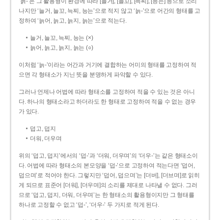
‘늙-’은 그 활용형이 환경에 따라 [늘거], [늘꼬], [늑찌], [능는] 등으로 소리
나지만 ‘늘거, 늘꼬, 늑찌, 능는’으로 적지 않고 ‘늙-’으로 어간의 형태를 고
정하여 ‘늙어, 늙고, 늙지, 늙는’으로 적는다.
늘거, 늘꼬, 늑찌, 능는 (×)
늙어, 늙고, 늙지, 늙는 (○)
이처럼 ‘늙-­’이라는 어간과 거기에 결합하는 어미의 형태를 고정하여 적
으면 각 형태소가 지닌 뜻을 분명하게 파악할 수 있다.
그러나 언제나 어법에 따라 형태소를 고정하여 적을 수 있는 것은 아니
다. 하나의 형태소라고 하더라도 한 형태로 고정하여 적을 수 없는 경우
가 있다.
덥고, 덥지
더워, 더우며
위의 ‘덥고, 덥지’에서의 ‘덥-­’과 ‘더워, 더우며’의 ‘더우-­’는 같은 형태소이
다. 어법에 따라 형태소의 본모양을 ‘덥-­’으로 고정하여 적는다면 ‘덥어,
덥으며’로 적어야 한다. 그렇지만 ‘덥어, 덥으며’는 [더버], [더브며]로 읽히
게 되므로 표준어 [더워], [더우며]의 소리를 제대로 나타낼 수 없다. 그러
므로 ‘덥고, 덥지, 더워, 더우며’는 한 형태소의 활용형이지만 그 형태를
하나로 고정할 수 없고 ‘덥-’, ‘더우-’ 두 가지로 적게 된다.