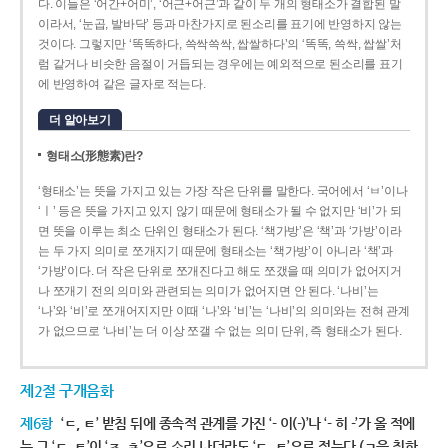
다. 이들은 ‘어간+어미’, ‘어근+어근’과 같이 두 개의 형태소가 결합된 말
이라서, ‘눈곱, 발바닥’ 등과 마찬가지로 된소리를 표기에 반영하지 않는
것이다. 그렇지만 ‘똑똑하다, 쓱싹쓱싹, 쌉쌀하다’의 ‘똑똑, 쓱싹, 쌉쌀’처
럼 같거나 비슷한 음절이 거듭되는 경우에는 예외적으로 된소리를 표기
에 반영하여 같은 글자로 적는다.
더 알아보기
형태소(形態素)란?
‘형태소’는 뜻을 가지고 있는 가장 작은 단위를 말한다. 국어에서 ‘ㅂ’이나
‘ㅣ’ 등은 뜻을 가지고 있지 않기 때문에 형태소가 될 수 없지만 ‘비’가 되
면 뜻을 이루는 최소 단위인 형태소가 된다. ‘책가방’은 ‘책’과 ‘가방’이라
는 두 가지 의미로 쪼개지기 때문에 형태소는 ‘책가방’이 아니라 ‘책’과
‘가방’이다. 더 작은 단위로 쪼개진다고 해도 쪼갰을 때 의미가 없어지거
나 쪼개기 전의 의미와 관련되는 의미가 없어지면 안 된다. ‘나비’는
‘나’와 ‘비’로 쪼개어지지만 이때 ‘나’와 ‘비’는 ‘나비’의 의미와는 전혀 관계
가 없으므로 ‘나비’는 더 이상 쪼갤 수 없는 의미 단위, 즉 형태소가 된다.
제2절 구개음화
제6항
‘ㄷ, ㅌ’ 받침 뒤에 종속적 관계를 가진 ‘- 이(-)’나 ‘- 히 -’가 올 적에
는 그 ‘ㄷ, ㅌ’이 ‘ㅈ, ㅊ’으로 소리 나더라도 ‘ㄷ, ㅌ’으로 적는다.(ㄱ을 취하