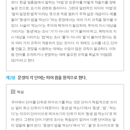
르다. 한글 맞춤법에서 말하는 ‘어법’은 표준어를 어떻게 적을지를 정해
놓은 것으로, 표기와 관련된 원리이다. 그런데 일반적인 의미의 ‘어법’은
‘말의 일정한 법칙’이라는 뜻으로 적용 범위가 무척 넓은 개념이다. 예를
들어 “동생이 밥을 먹는다.”라는 문장에서는 여러 가지 규칙을 찾아볼 수
있다. 서술어 ‘먹는다’는 주어와 목적어가 필요하며, 주어의 지시 대상을
가리키는 ‘동생’에는 조사 ‘가’가 아니라 ‘이’가 붙어야 하고, 목적어의 지
시 대상을 가리키는 ‘밥’에는 조사 ‘를’이 아니라 ‘을’이 붙어야 한다는 등
의 여러 가지 규칙이 적용되어 있는 것이다. 이 외에도 소리를 내고, 단어
를 만들고, 문장을 사용하는 데에는 수없이 많은 규칙이 필요하다. 이처
럼 언어를 조직하거나 운영하는 데에 필요한 규칙을 폭넓게 ‘어법(語
法)’이라고 한다.
제2항
문장의 각 단어는 띄어 씀을 원칙으로 한다.
해설
국어에서 단어를 단위로 띄어쓰기를 하는 것은 단어가 독립적으로 쓰이
는 말의 최소 단위이기 때문이다. ‘동생 밥 먹는다’에서 ‘동생’, ‘밥’, ‘먹는
다’는 각각이 단어이므로 띄어쓰기의 단위가 되어 ‘동생 밥 먹는다’로 띄
어 쓴다. 그런데 단어 가운데 조사는 독립성이 없어서 다른 단어와는 달
리 앞말에 붙여 쓴다. ‘동생이 밥을 먹는다’에서 ‘이’, ‘을’은 조사이므로 ‘동