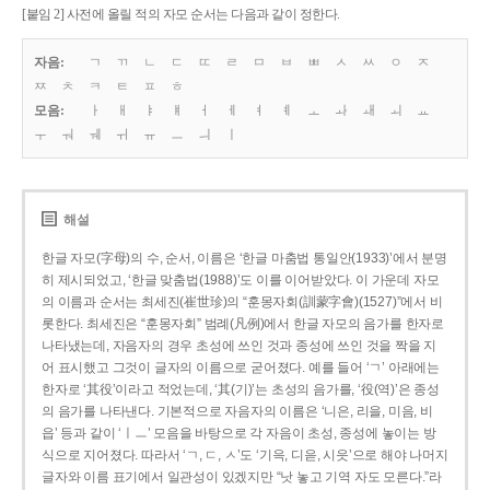
[붙임 2] 사전에 올릴 적의 자모 순서는 다음과 같이 정한다.
자음:
ㄱ
ㄲ
ㄴ
ㄷ
ㄸ
ㄹ
ㅁ
ㅂ
ㅃ
ㅅ
ㅆ
ㅇ
ㅈ
ㅉ
ㅊ
ㅋ
ㅌ
ㅍ
ㅎ
모음:
ㅏ
ㅐ
ㅑ
ㅒ
ㅓ
ㅔ
ㅕ
ㅖ
ㅗ
ㅘ
ㅙ
ㅚ
ㅛ
ㅜ
ㅝ
ㅞ
ㅟ
ㅠ
ㅡ
ㅢ
ㅣ
해설
한글 자모(字母)의 수, 순서, 이름은 ‘한글 마춤법 통일안(1933)’에서 분명
히 제시되었고, ‘한글 맞춤법(1988)’도 이를 이어받았다. 이 가운데 자모
의 이름과 순서는 최세진(崔世珍)의 “훈몽자회(訓蒙字會)(1527)”에서 비
롯한다. 최세진은 “훈몽자회” 범례(凡例)에서 한글 자모의 음가를 한자로
나타냈는데, 자음자의 경우 초성에 쓰인 것과 종성에 쓰인 것을 짝을 지
어 표시했고 그것이 글자의 이름으로 굳어졌다. 예를 들어 ‘ㄱ’ 아래에는
한자로 ‘其役’이라고 적었는데, ‘其(기)’는 초성의 음가를, ‘役(역)’은 종성
의 음가를 나타낸다. 기본적으로 자음자의 이름은 ‘니은, 리을, 미음, 비
읍’ 등과 같이 ‘ㅣㅡ’ 모음을 바탕으로 각 자음이 초성, 종성에 놓이는 방
식으로 지어졌다. 따라서 ‘ㄱ, ㄷ, ㅅ’도 ‘기윽, 디읃, 시읏’으로 해야 나머지
글자와 이름 표기에서 일관성이 있겠지만 “낫 놓고 기역 자도 모른다.”라