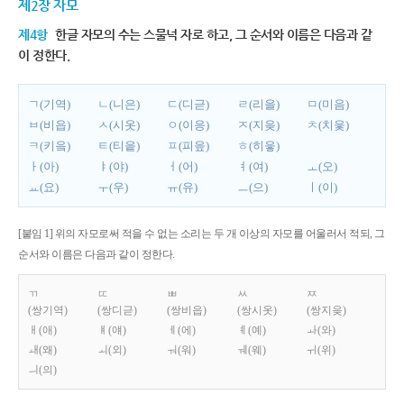
제2장 자모
제4항
한글 자모의 수는 스물넉 자로 하고, 그 순서와 이름은 다음과 같
이 정한다.
ㄱ(기역)
ㄴ(니은)
ㄷ(디귿)
ㄹ(리을)
ㅁ(미음)
ㅂ(비읍)
ㅅ(시옷)
ㅇ(이응)
ㅈ(지읒)
ㅊ(치읓)
ㅋ(키읔)
ㅌ(티읕)
ㅍ(피읖)
ㅎ(히읗)
ㅏ(아)
ㅑ(야)
ㅓ(어)
ㅕ(여)
ㅗ(오)
ㅛ(요)
ㅜ(우)
ㅠ(유)
ㅡ(으)
ㅣ(이)
[붙임 1] 위의 자모로써 적을 수 없는 소리는 두 개 이상의 자모를 어울러서 적되, 그
순서와 이름은 다음과 같이 정한다.
ㄲ
ㄸ
ㅃ
ㅆ
ㅉ
(쌍기역)
(쌍디귿)
(쌍비읍)
(쌍시옷)
(쌍지읒)
ㅐ(애)
ㅒ(얘)
ㅔ(에)
ㅖ(예)
ㅘ(와)
ㅙ(왜)
ㅚ(외)
ㅝ(워)
ㅞ(웨)
ㅟ(위)
ㅢ(의)