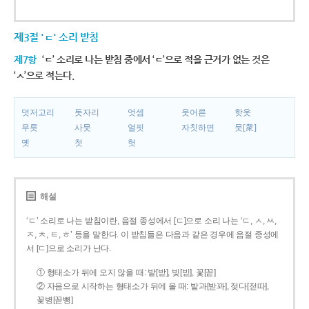
제3절 'ㄷ' 소리 받침
제7항
‘ㄷ’ 소리로 나는 받침 중에서 ‘ㄷ’으로 적을 근거가 없는 것은
‘ㅅ’으로 적는다.
덧저고리
돗자리
엇셈
웃어른
핫옷
무릇
사뭇
얼핏
자칫하면
뭇[衆]
옛
첫
헛
해설
‘ㄷ’ 소리로 나는 받침이란, 음절 종성에서 [ㄷ]으로 소리 나는 ‘ㄷ, ㅅ, ㅆ,
ㅈ, ㅊ, ㅌ, ㅎ’ 등을 말한다. 이 받침들은 다음과 같은 경우에 음절 종성에
서 [ㄷ]으로 소리가 난다.
① 형태소가 뒤에 오지 않을 때: 밭[받], 빚[빋], 꽃[꼳]
② 자음으로 시작하는 형태소가 뒤에 올 때: 밭과[받꽈], 젖다[젇따],
꽃병[꼳뼝]