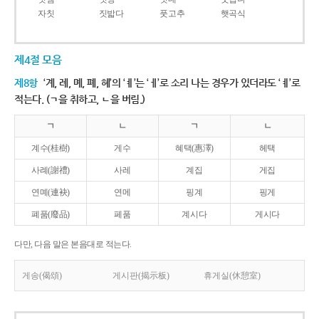
자칫
짓밟다
풋고추
햇곡식
제4절 모음
제8항
‘계, 례, 몌, 폐, 혜’의 ‘ㅖ’는 ‘ㅔ’로 소리 나는 경우가 있더라도 ‘ㅖ’로
적는다. (ㄱ을 취하고, ㄴ을 버림.)
ㄱ
ㄴ
ㄱ
ㄴ
계수(桂樹)
게수
혜택(惠澤)
헤택
사례(謝禮)
사레
계집
게집
연몌(連袂)
연메
핑계
핑게
폐품(廢品)
페품
계시다
게시다
다만, 다음 말은 본음대로 적는다.
게송(偈頌)
게시판(揭示板)
휴게실(休憩室)