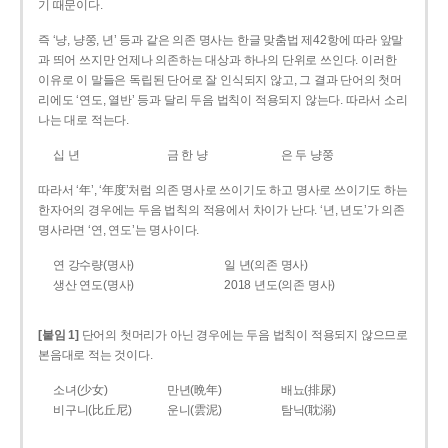
기 때문이다.
즉 ‘냥, 냥쭝, 년’ 등과 같은 의존 명사는 한글 맞춤법 제42항에 따라 앞말
과 띄어 쓰지만 언제나 의존하는 대상과 하나의 단위로 쓰인다. 이러한
이유로 이 말들은 독립된 단어로 잘 인식되지 않고, 그 결과 단어의 첫머
리에도 ‘연도, 열반’ 등과 달리 두음 법칙이 적용되지 않는다. 따라서 소리
나는 대로 적는다.
십 년
금 한 냥
은 두 냥쭝
따라서 ‘年’, ‘年度’처럼 의존 명사로 쓰이기도 하고 명사로 쓰이기도 하는
한자어의 경우에는 두음 법칙의 적용에서 차이가 난다. ‘년, 년도’가 의존
명사라면 ‘연, 연도’는 명사이다.
연 강수량(명사)
일 년(의존 명사)
생산 연도(명사)
2018 년도(의존 명사)
[붙임 1]
단어의 첫머리가 아닌 경우에는 두음 법칙이 적용되지 않으므로
본음대로 적는 것이다.
소녀(少女)
만년(晩年)
배뇨(排尿)
비구니(比丘尼)
운니(雲泥)
탐닉(耽溺)