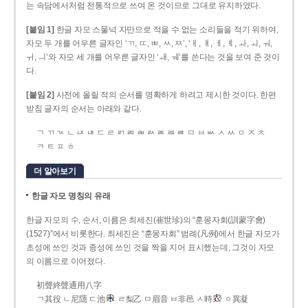
는 속담에서처럼 전통적으로 쓰여 온 것이므로 그대로 유지하였다.
[붙임 1]
한글 자모 스물넉 자만으로 적을 수 없는 소리들을 적기 위하여,
자모 두 개를 어우른 글자인 ‘ㄲ, ㄸ, ㅃ, ㅆ, ㅉ’, ‘ㅐ, ㅒ, ㅔ, ㅖ, ㅘ, ㅚ, ㅝ,
ㅟ, ㅢ’와 자모 세 개를 어우른 글자인 ‘ㅙ, ㅞ’를 쓴다는 것을 보여 준 것이
다.
[붙임 2]
사전에 올릴 적의 순서를 명확하게 하려고 제시한 것이다. 한편
받침 글자의 순서는 아래와 같다.
ㄱ ㄲ ㄳ ㄴ ㄵ ㄶ ㄷ ㄹ ㄺ ㄻ ㄼ ㄽ ㄾ ㄿ ㅀ ㅁ ㅂ ㅄ ㅅ ㅆ ㅇ ㅈ ㅊ
ㅋ ㅌ ㅍ ㅎ
더 알아보기
한글 자모 명칭의 유래
한글 자모의 수, 순서, 이름은 최세진(崔世珍)의 “훈몽자회(訓蒙字會)
(1527)”에서 비롯한다. 최세진은 “훈몽자회” 범례(凡例)에서 한글 자모가
초성에 쓰인 것과 종성에 쓰인 것을 짝을 지어 표시했는데, 그것이 자모
의 이름으로 이어졌다.
初聲終聲通用八字
ㄱ其役 ㄴ尼隱 ㄷ池
ㄹ梨乙 ㅁ眉音 ㅂ非邑 ㅅ時
ㆁ異凝