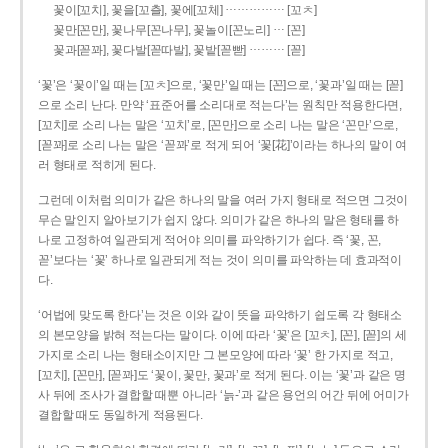
……………
꽃이[꼬치], 꽃을[꼬츨], 꽃에[꼬체]
[꼬ㅊ]
…
꽃만[꼰만], 꽃나무[꼰나무], 꽃놀이[꼰노리]
[꼰]
………
꽃과[꼳꽈], 꽃다발[꼳따발], 꽃밭[꼳빧]
[꼳]
‘꽃’은 ‘꽃이’일 때는 [꼬ㅊ]으로, ‘꽃만’일 때는 [꼰]으로, ‘꽃과’일 때는 [꼳]
으로 소리 난다. 만약 ‘표준어를 소리대로 적는다’는 원칙만 적용한다면,
[꼬치]로 소리 나는 말은 ‘꼬치’로, [꼰만]으로 소리 나는 말은 ‘꼰만’으로,
[꼳꽈]로 소리 나는 말은 ‘꼳꽈’로 적게 되어 ‘꽃[花]’이라는 하나의 말이 여
러 형태로 적히게 된다.
그런데 이처럼 의미가 같은 하나의 말을 여러 가지 형태로 적으면 그것이
무슨 말인지 알아보기가 쉽지 않다. 의미가 같은 하나의 말은 형태를 하
나로 고정하여 일관되게 적어야 의미를 파악하기가 쉽다. 즉 ‘꽃, 꼰,
꼳’보다는 ‘꽃’ 하나로 일관되게 적는 것이 의미를 파악하는 데 효과적이
다.
‘어법에 맞도록 한다’는 것은 이와 같이 뜻을 파악하기 쉽도록 각 형태소
의 본모양을 밝혀 적는다는 말이다. 이에 따라 ‘꽃’은 [꼬ㅊ], [꼰], [꼳]의 세
가지로 소리 나는 형태소이지만 그 본모양에 따라 ‘꽃’ 한 가지로 적고,
[꼬치], [꼰만], [꼳꽈]도 ‘꽃이, 꽃만, 꽃과’로 적게 된다. 이는 ‘꽃’과 같은 명
사 뒤에 조사가 결합할 때뿐 아니라 ‘늙-’과 같은 용언의 어간 뒤에 어미가
결합할 때도 동일하게 적용된다.