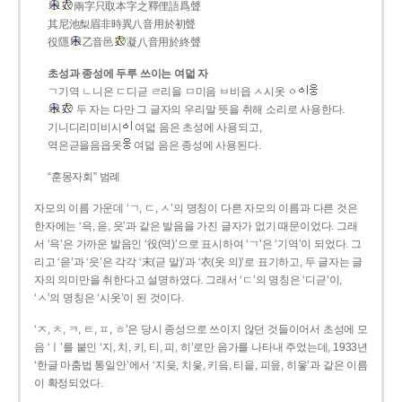
兩字只取本字之釋俚語爲聲
其尼池梨眉非時異八音用於初聲
役隱
乙音邑
凝八音用於終聲
초성과 종성에 두루 쓰이는 여덟 자
ㄱ기역 ㄴ니은 ㄷ디귿 ㄹ리을 ㅁ미음 ㅂ비읍 ㅅ시옷 ㆁ
두 자는 다만 그 글자의 우리말 뜻을 취해 소리로 사용한다.
기니디리미비시
여덟 음은 초성에 사용되고,
역은귿을음읍옷
여덟 음은 종성에 사용된다.
“훈몽자회” 범례
자모의 이름 가운데 ‘ㄱ, ㄷ, ㅅ’의 명칭이 다른 자모의 이름과 다른 것은
한자에는 ‘윽, 읃, 읏’과 같은 발음을 가진 글자가 없기 때문이었다. 그래
서 ‘윽’은 가까운 발음인 ‘役(역)’으로 표시하여 ‘ㄱ’은 ‘기역’이 되었다. 그
리고 ‘읃’과 ‘읏’은 각각 ‘末(귿 말)’과 ‘衣(옷 의)’로 표기하고, 두 글자는 글
자의 의미만을 취한다고 설명하였다. 그래서 ‘ㄷ’의 명칭은 ‘디귿’이,
‘ㅅ’의 명칭은 ‘시옷’이 된 것이다.
‘ㅈ, ㅊ, ㅋ, ㅌ, ㅍ, ㅎ’은 당시 종성으로 쓰이지 않던 것들이어서 초성에 모
음 ‘ㅣ’를 붙인 ‘지, 치, 키, 티, 피, 히’로만 음가를 나타내 주었는데, 1933년
‘한글 마춤법 통일안’에서 ‘지읒, 치읓, 키읔, 티읕, 피읖, 히읗’과 같은 이름
이 확정되었다.