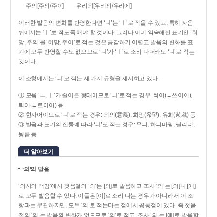
주의[주의/주이]
우리의[우리의/우리에]
이러한 발음의 변화를 반영한다면 ‘ㅢ’는 ‘ㅣ’로 적을 수 있고, 특히 자음
뒤에서는 ‘ㅣ’로 적도록 해야 할 것이다. 그러나 이미 익숙해진 표기인 ‘희
망, 주의’를 ‘히망, 주이’로 적는 것은 공감하기 어렵고 발음의 변화를 표
기에 모두 반영할 수도 없으므로 ‘ㅢ’가 ‘ㅣ’로 소리 나더라도 ‘ㅢ’로 적는
것이다.
이 조항에서는 ‘ㅢ’로 적는 세 가지 유형을 제시하고 있다.
① 모음 ‘ㅡ, ㅣ’가 줄어든 형태이므로 ‘ㅢ’로 적는 경우: 씌어(←쓰이어),
틔어(←트이어) 등
② 한자어이므로 ‘ㅢ’로 적는 경우: 의의(意義), 희망(希望), 유희(遊戱) 등
③ 발음과 표기의 전통에 따라 ‘ㅢ’로 적는 경우: 무늬, 하늬바람, 늴리리,
닁큼 등
더 알아보기
‘의’의 발음
‘의사의 책임’에서 첫음절의 ‘의’는 [의]로 발음하고 조사 ‘의’는 [의]나 [에]
로 모두 발음할 수 있다. 이들은 [이]로 소리 나는 경우가 아니라서 이 조
항과는 무관하지만, 모두 ‘의’로 적는다는 점에서 공통점이 있다. 즉 첫음
절의 ‘의’는 발음의 변화가 없으므로 ‘의’로 적고, 조사 ‘의’는 [에]로 발음할