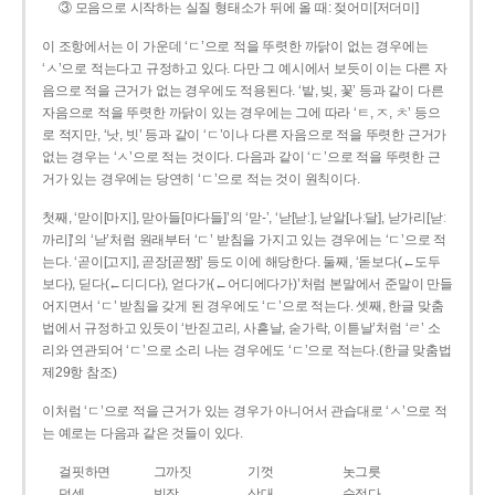
③ 모음으로 시작하는 실질 형태소가 뒤에 올 때: 젖어미[저더미]
이 조항에서는 이 가운데 ‘ㄷ’으로 적을 뚜렷한 까닭이 없는 경우에는
‘ㅅ’으로 적는다고 규정하고 있다. 다만 그 예시에서 보듯이 이는 다른 자
음으로 적을 근거가 없는 경우에도 적용된다. ‘밭, 빚, 꽃’ 등과 같이 다른
자음으로 적을 뚜렷한 까닭이 있는 경우에는 그에 따라 ‘ㅌ, ㅈ, ㅊ’ 등으
로 적지만, ‘낫, 빗’ 등과 같이 ‘ㄷ’이나 다른 자음으로 적을 뚜렷한 근거가
없는 경우는 ‘ㅅ’으로 적는 것이다. 다음과 같이 ‘ㄷ’으로 적을 뚜렷한 근
거가 있는 경우에는 당연히 ‘ㄷ’으로 적는 것이 원칙이다.
첫째, ‘맏이[마지], 맏아들[마다들]’의 ‘맏-’, ‘낟[낟ː], 낟알[나ː달], 낟가리[낟ː
까리]’의 ‘낟’처럼 원래부터 ‘ㄷ’ 받침을 가지고 있는 경우에는 ‘ㄷ’으로 적
는다. ‘곧이[고지], 곧장[곧짱]’ 등도 이에 해당한다. 둘째, ‘돋보다(←도두
보다), 딛다(←디디다), 얻다가(←어디에다가)’처럼 본말에서 준말이 만들
어지면서 ‘ㄷ’ 받침을 갖게 된 경우에도 ‘ㄷ’으로 적는다. 셋째, 한글 맞춤
법에서 규정하고 있듯이 ‘반짇고리, 사흗날, 숟가락, 이튿날’처럼 ‘ㄹ’ 소
리와 연관되어 ‘ㄷ’으로 소리 나는 경우에도 ‘ㄷ’으로 적는다.(한글 맞춤법
제29항 참조)
이처럼 ‘ㄷ’으로 적을 근거가 있는 경우가 아니어서 관습대로 ‘ㅅ’으로 적
는 예로는 다음과 같은 것들이 있다.
걸핏하면
그까짓
기껏
놋그릇
덧셈
빗장
삿대
숫접다