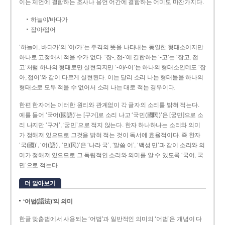
이는 체언에 결합하는 조사나 용언 어간에 결합하는 어미도 마찬가지다.
하늘이/바다가
잡아/접어
‘하늘이, 바다가’의 ‘이/가’는 주격의 뜻을 나타내는 동일한 형태소이지만
하나로 고정해서 적을 수가 없다. ‘잡-, 접-’에 결합하는 ‘-고’는 ‘잡고, 접
고’처럼 하나의 형태로만 실현되지만 ‘-아/-어’는 하나의 형태소인데도 ‘잡
아, 접어’와 같이 다르게 실현된다. 이는 달리 소리 나는 형태들을 하나의
형태소로 모두 적을 수 없어서 소리 나는 대로 적는 경우이다.
한편 한자어는 이러한 원리와 관계없이 각 글자의 소리를 밝혀 적는다.
예를 들어 ‘국어(國語)’는 [구거]로 소리 나고 ‘국민(國民)’은 [궁민]으로 소
리 나지만 ‘구거’, ‘궁민’으로 적지 않는다. 한자 하나하나는 소리와 의미
가 정해져 있으므로 그것을 밝혀 적는 것이 독서에 효율적이다. 즉 한자
‘국(國)’, ‘어(語)’, ‘민(民)’은 ‘나라 국’, ‘말씀 어’, ‘백성 민’과 같이 소리와 의
미가 정해져 있으므로 그 독립적인 소리와 의미를 알 수 있도록 ‘국어, 국
민’으로 적는다.
더 알아보기
‘어법(語法)’의 의미
한글 맞춤법에서 사용되는 ‘어법’과 일반적인 의미의 ‘어법’은 개념이 다