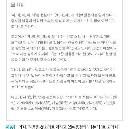
해설
‘계, 례, 몌, 폐, 혜’는 현실에서 [게, 레, 메, 페, 헤]로 발음되는 일이 있다. 그
렇지만 발음이 변화한 것과는 달리 표기는 여전히 ‘ㅖ’로 굳어져 있으므
로 ‘ㅖ’로 적는다.
조항에서 “‘계, 례, 몌, 폐, 혜’의 ‘ㅖ’는 ‘ㅔ’로 소리 나는 경우가 있더라
도”라고 한 것이 ‘례’를 [레]로 발음하는 것을 허용한다는 뜻은 아니다. 표
준 발음법 제5항에서는 [레]로 발음할 수 없다고 명시하고 있기 때문이다.
“소리 나는 경우가 있더라도”는 표준 발음을 제시한 것이 아니라 현실 발
음을 언급한 것이라고 해석해야 한다.
‘계, 몌, 폐, 혜’는 발음의 변화를 따르면 ‘ㅔ’로 적어야 할 것처럼 보인다.
그러나 ‘ㅖ’의 발음이 완전히 사라졌다고 할 수 없고 철자와 발음이 반드
시 일치하는 것도 아니다. 또한 사람들이 여전히 표기를 ‘ㅖ’로 인식하므
로 ‘ㅖ’로 적는다.
다만, 한자 ‘偈, 揭, 憩’는 본음이 [게]이므로 ‘ㅔ’로 적는다. 따라서 ‘게구(偈
句), 게제(偈諦), 게기(揭記), 게방(揭榜), 게양(揭揚), 게재(揭載), 게판(揭
板), 게류(憩流), 게식(憩息), 게휴(憩休)’ 등도 ‘게’로 적는다.
제9항
‘의’나, 자음을 첫소리로 가지고 있는 음절의 ‘ㅢ’는 ‘ㅣ’로 소리 나