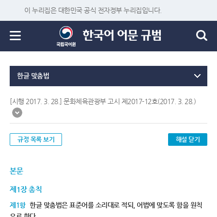
이 누리집은 대한민국 공식 전자정부 누리집입니다.
한글 맞춤법
[시행 2017. 3. 28.] 문화체육관광부 고시 제2017-12호(2017. 3. 28.)
규정 목록 보기
해설 닫기
본문
제1장 총칙
제1항
한글 맞춤법은 표준어를 소리대로 적되, 어법에 맞도록 함을 원칙
으로 한다.