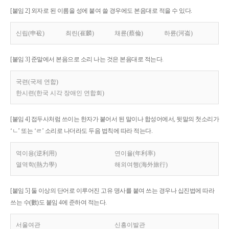
[붙임 2] 외자로 된 이름을 성에 붙여 쓸 경우에도 본음대로 적을 수 있다.
신립(申砬)
최린(崔麟)
채륜(蔡倫)
하륜(河崙)
[붙임 3] 준말에서 본음으로 소리 나는 것은 본음대로 적는다.
국련(국제 연합)
한시련(한국 시각 장애인 연합회)
[붙임 4] 접두사처럼 쓰이는 한자가 붙어서 된 말이나 합성어에서, 뒷말의 첫소리가
‘ㄴ’ 또는 ‘ㄹ’ 소리로 나더라도 두음 법칙에 따라 적는다.
역이용(逆利用)
연이율(年利率)
열역학(熱力學)
해외여행(海外旅行)
[붙임 5] 둘 이상의 단어로 이루어진 고유 명사를 붙여 쓰는 경우나 십진법에 따라
쓰는 수(數)도 붙임 4에 준하여 적는다.
서울여관
신흥이발관