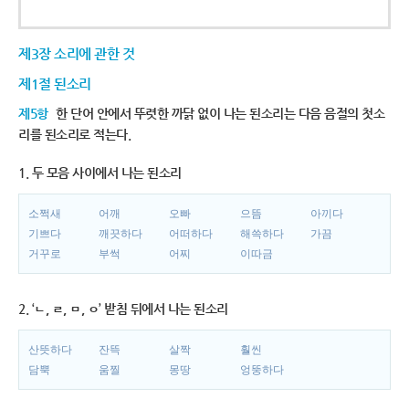
제3장 소리에 관한 것
제1절 된소리
제5항
한 단어 안에서 뚜렷한 까닭 없이 나는 된소리는 다음 음절의 첫소
리를 된소리로 적는다.
1. 두 모음 사이에서 나는 된소리
소쩍새
어깨
오빠
으뜸
아끼다
기쁘다
깨끗하다
어떠하다
해쓱하다
가끔
거꾸로
부썩
어찌
이따금
2. ‘ㄴ, ㄹ, ㅁ, ㅇ’ 받침 뒤에서 나는 된소리
산뜻하다
잔뜩
살짝
훨씬
담뿍
움찔
몽땅
엉뚱하다