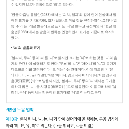
수 있지만 [의]가 원칙이므로 ‘의’로 적는다.
‘한글 마춤법 통일안(1933)’에서는 ‘긔챠, 일긔’와 같이 언어 현실에서 멀
어진 표기를 ‘기차(汽車), 일기(日氣)’로 적을 것을 규정하였다. 그러나 ‘희
망, 주의’는 [의]로 발음되므로 표기도 ‘ㅢ’로 한다고 규정하였다. ‘한글 맞
춤법(1988)’에서는 발음의 변화는 인정하면서 표기는 기존대로 유지하
였다.
‘늬’의 발음과 표기
‘늴리리, 무늬’ 등의 ‘늬’를 ‘니’로 읽지만 표기는 ‘늬’로 하는 것을 ‘ㄴ’의 음
가와 관련하여 설명하기도 한다. ‘무늬’의 ‘ㄴ’은 ‘어머니’의 ‘ㄴ’과 음가가
다르므로 이를 고려하여 ‘늬’로 적는다는 견해이다. 이에 따르면 ‘ㄴ’은
‘ㅣ(ㅑ, ㅕ, ㅛ, ㅠ)’와 결합하면 ‘어머니, 읽으니까’에서의 [니]처럼 경구개
음(硬口蓋音) [ɲ]으로 발음되지만, ‘늴리리, 무늬’ 등의 ‘늬’에서는 구개음
화하지 않은 ‘ㄴ’, 곧 치경음(齒莖音) [n]으로 발음된다. 이를 고려하여 ‘늴
리리, 무늬’ 등에서는 전통적인 표기대로 ‘늬’로 적는다고 본다.
제5절 두음 법칙
제10항
한자음 ‘녀, 뇨, 뉴, 니’가 단어 첫머리에 올 적에는, 두음 법칙에
따라 ‘여, 요, 유, 이’로 적는다. (ㄱ을 취하고, ㄴ을 버림.)