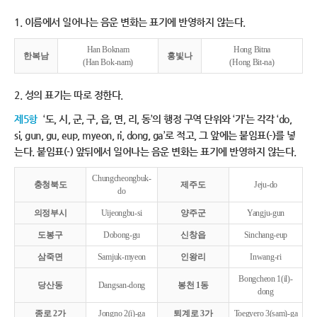
1. 이름에서 일어나는 음운 변화는 표기에 반영하지 않는다.
Han Boknam
Hong Bitna
한복남
홍빛나
(Han Bok-nam)
(Hong Bit-na)
2. 성의 표기는 따로 정한다.
제5항
‘도, 시, 군, 구, 읍, 면, 리, 동’의 행정 구역 단위와 ‘가’는 각각 ‘do,
si, gun, gu, eup, myeon, ri, dong, ga’로 적고, 그 앞에는 붙임표(-)를 넣
는다. 붙임표(-) 앞뒤에서 일어나는 음운 변화는 표기에 반영하지 않는다.
Chungcheongbuk-
충청북도
제주도
Jeju-do
do
의정부시
Uijeongbu-si
양주군
Yangju-gun
도봉구
Dobong-gu
신창읍
Sinchang-eup
삼죽면
Samjuk-myeon
인왕리
Inwang-ri
Bongcheon 1(il)-
당산동
Dangsan-dong
봉천 1동
dong
종로 2가
Jongno 2(i)-ga
퇴계로 3가
Toegyero 3(sam)-ga