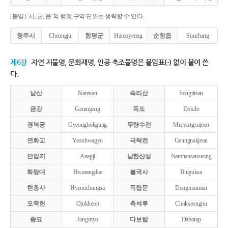
[붙임] ‘시, 군, 읍’의 행정 구역 단위는 생략할 수 있다.
청주시
Cheongju
함평군
Hampyeong
순창읍
Sunchang
제6항
자연 지물명, 문화재명, 인공 축조물명은 붙임표(-) 없이 붙여 쓴
다.
남산
Namsan
속리산
Songnisan
금강
Geumgang
독도
Dokdo
경복궁
Gyeongbokgung
무량수전
Muryangsujeon
연화교
Yeonhwagyo
극락전
Geungnakjeon
안압지
Anapji
남한산성
Namhansanseong
화랑대
Hwarangdae
불국사
Bulguksa
현충사
Hyeonchungsa
독립문
Dongnimmun
오죽헌
Ojukheon
촉석루
Chokseongnu
종묘
Jongmyo
다보탑
Dabotap