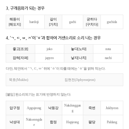
3. 구개음화가 되는 경우
해돋이
같이
굳히다
haedoji
gachi
guchida
[해도지]
[가치]
[구치다]
4. ‘ㄱ, ㄷ, ㅂ, ㅈ’이 ‘ㅎ’과 합하여 거센소리로 소리 나는 경우
좋고[조코]
joko
놓다[노타]
nota
잡혀[자펴]
japyeo
낳지[나치]
nachi
다만, 체언에서 ‘ㄱ, ㄷ, ㅂ’ 뒤에 ‘ㅎ’이 따를 때에는 ‘ㅎ’을 밝혀 적는다.
묵호(Mukho)
집현전(Jiphyeonjeon)
[붙임] 된소리되기는 표기에 반영하지 않는다.
Nakdonggan
압구정
Apgujeong
낙동강
죽변
Jukbyeon
g
Nakseongda
낙성대
합정
Hapjeong
팔당
Paldang
e