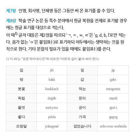
제7항
인명, 회사명, 단체명 등은 그동안 써 온 표기를 쓸 수 있다.
제8항
학술 연구 논문 등 특수 분야에서 한글 복원을 전제로 표기할 경우
에는 한글 표기를 대상으로 적는다.
1)
이 때
글자 대응은 제2장을 따르되 ‘ㄱ, ㄷ, ㅂ, ㄹ’은 ‘g, d, b, l’로만 적는
다. 음가 없는 ‘ㅇ’은 붙임표(-)로 표기하되 어두에서는 생략하는 것을 원
칙으로 한다. 기타 분절의 필요가 있을 때에도 붙임표(-)를 쓴다.
1) '이 때'는 "표준국어대사전"에 따르면 '이때'와 같이 붙여 써야 한다.
집
jib
짚
jip
밖
bakk
값
gabs
붓꽃
buskkoch
먹는
meogneun
독립
doglib
문리
munli
물엿
mul-yeos
굳이
gud-i
좋다
johda
가곡
gagog
조랑말
jolangmal
없었습니다
eobs-eoss-seubnida