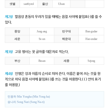
샛별
saetbyeol
울산
Ulsan
제2항
발음상 혼동의 우려가 있을 때에는 음절 사이에 붙임표(-)를 쓸 수
있다.
중앙
Jung-ang
반구대
Ban-gudae
세운
Se-un
해운대
Hae-undae
제3항
고유 명사는 첫 글자를 대문자로 적는다.
부산
Busan
세종
Sejong
제4항
인명은 성과 이름의 순서로 띄어 쓴다. 이름은 붙여 쓰는 것을 원
칙으로 하되 음절 사이에 붙임표(-)를 쓰는 것을 허용한다.( ( ) 안의 표기
를 허용함.)
민용하 Min Yongha (Min Yong-ha)
송나리 Song Nari (Song Na-ri)