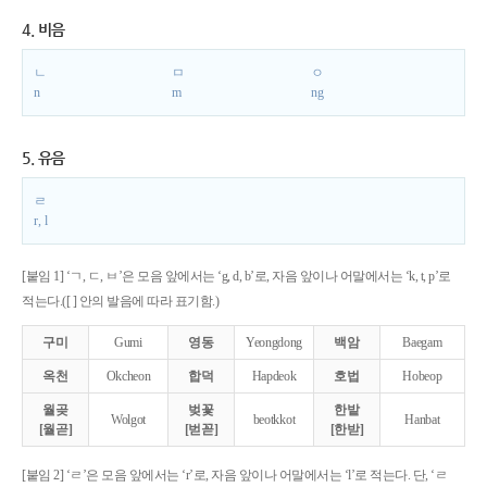
4. 비음
ㄴ
ㅁ
ㅇ
n
m
ng
5. 유음
ㄹ
r, l
[붙임 1] ‘ㄱ, ㄷ, ㅂ’은 모음 앞에서는 ‘g, d, b’로, 자음 앞이나 어말에서는 ‘k, t, p’로
적는다.([ ] 안의 발음에 따라 표기함.)
구미
Gumi
영동
Yeongdong
백암
Baegam
옥천
Okcheon
합덕
Hapdeok
호법
Hobeop
월곶
벚꽃
한밭
Wolgot
beotkkot
Hanbat
[월곧]
[벋꼳]
[한받]
[붙임 2] ‘ㄹ’은 모음 앞에서는 ‘r’로, 자음 앞이나 어말에서는 ‘l’로 적는다. 단, ‘ㄹ