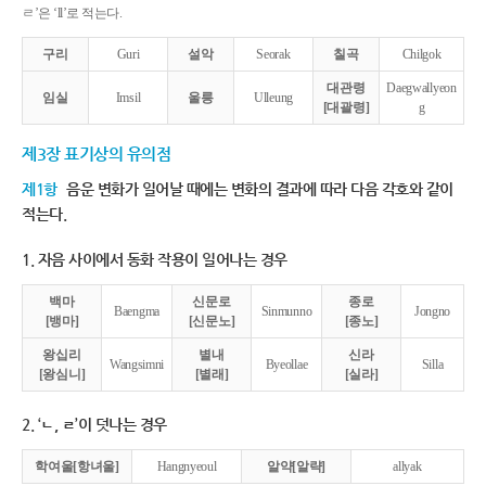
ㄹ’은 ‘ll’로 적는다.
구리
Guri
설악
Seorak
칠곡
Chilgok
대관령
Daegwallyeon
임실
Imsil
울릉
Ulleung
[대괄령]
g
제3장 표기상의 유의점
제1항
음운 변화가 일어날 때에는 변화의 결과에 따라 다음 각호와 같이
적는다.
1. 자음 사이에서 동화 작용이 일어나는 경우
백마
신문로
종로
Baengma
Sinmunno
Jongno
[뱅마]
[신문노]
[종노]
왕십리
별내
신라
Wangsimni
Byeollae
Silla
[왕심니]
[별래]
[실라]
2. ‘ㄴ, ㄹ’이 덧나는 경우
학여울[항녀울]
Hangnyeoul
알약[알략]
allyak