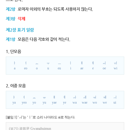
제2항
로마자 이외의 부호는 되도록 사용하지 않는다.
제3항
삭제
제2장 표기 일람
제1항
모음은 다음 각호와 같이 적는다.
1. 단모음
ㅏ
ㅓ
ㅗ
ㅜ
ㅡ
ㅣ
ㅐ
ㅔ
ㅚ
ㅟ
a
eo
o
u
eu
i
ae
e
oe
wi
2. 이중 모음
ㅑ
ㅕ
ㅛ
ㅠ
ㅒ
ㅖ
ㅘ
ㅙ
ㅝ
ㅞ
ㅢ
ya
yeo
yo
yu
yae
ye
wa
wae
wo
we
ui
[붙임 1] ‘ㅢ’는 ‘ㅣ’로 소리 나더라도 ui로 적는다.
(보기) 광희문 Gwanghuimun