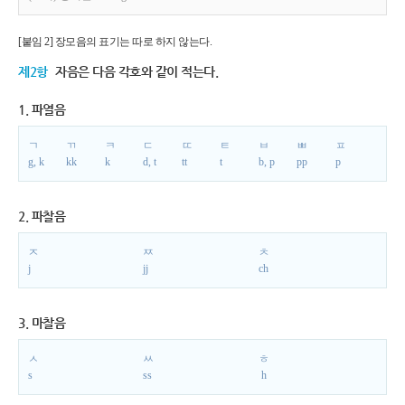
[붙임 2] 장모음의 표기는 따로 하지 않는다.
제2항
자음은 다음 각호와 같이 적는다.
1. 파열음
ㄱ
ㄲ
ㅋ
ㄷ
ㄸ
ㅌ
ㅂ
ㅃ
ㅍ
g, k
kk
k
d, t
tt
t
b, p
pp
p
2. 파찰음
ㅈ
ㅉ
ㅊ
j
jj
ch
3. 마찰음
ㅅ
ㅆ
ㅎ
s
ss
h