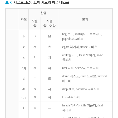
표 8
세르보크로아트어 자모와 한글 대조표
한글
자모
보기
모음
자음
앞
앞ㆍ어말
bog 보그, drobnjak 드로브냐크,
b
ㅂ
브
pogreb 포그레브
c
ㅊ
츠
cigara 치가라, novac 노바츠
čelik 첼리크, točka 토치카, kolač
č
ㅊ
치
콜라치
ć, tj
ㅊ
치
naći 나치, sestrić 세스트리치
desno 데스노, drvo 드르보, medved
d
ㄷ
드
메드베드
dž
ㅈ
지
džep 제프, narudžba 나루지바
đ,dj
ㅈ
지
Ðurađ 주라지
fasada 파사다, kifla 키플라, šaraf
f
ㅍ
프
샤라프