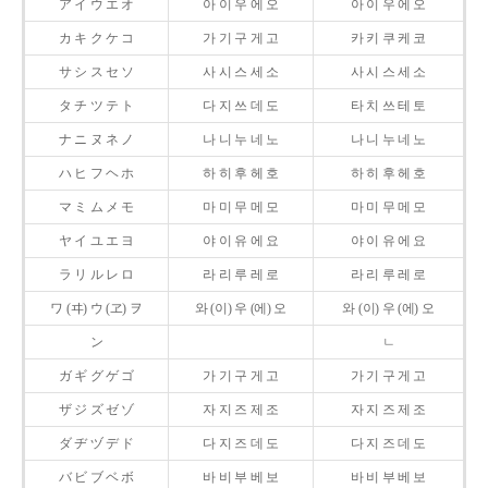
ア イ ウ エ オ
아 이 우 에 오
아 이 우 에 오
カ キ ク ケ コ
가 기 구 게 고
카 키 쿠 케 코
サ シ ス セ ソ
사 시 스 세 소
사 시 스 세 소
タ チ ツ テ ト
다 지 쓰 데 도
타 치 쓰 테 토
ナ ニ ヌ ネ ノ
나 니 누 네 노
나 니 누 네 노
ハ ヒ フ ヘ ホ
하 히 후 헤 호
하 히 후 헤 호
マ ミ ム メ モ
마 미 무 메 모
마 미 무 메 모
ヤ イ ユ エ ヨ
야 이 유 에 요
야 이 유 에 요
ラ リ ル レ ロ
라 리 루 레 로
라 리 루 레 로
ワ (ヰ) ウ (ヱ) ヲ
와 (이) 우 (에) 오
와 (이) 우 (에) 오
ン
ㄴ
ガ ギ グ ゲ ゴ
가 기 구 게 고
가 기 구 게 고
ザ ジ ズ ゼ ゾ
자 지 즈 제 조
자 지 즈 제 조
ダ ヂ ヅ デ ド
다 지 즈 데 도
다 지 즈 데 도
バ ビ ブ ベ ボ
바 비 부 베 보
바 비 부 베 보