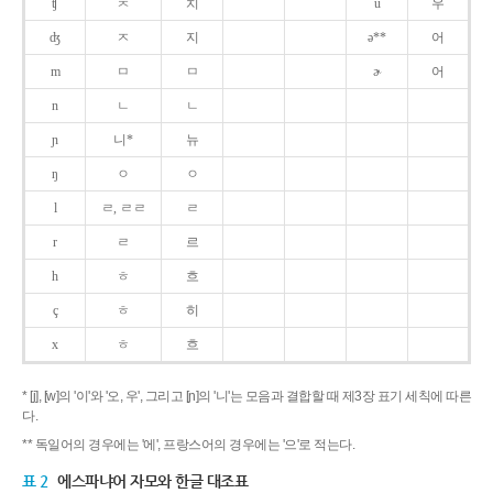
ʧ
ㅊ
치
u
우
ʤ
ㅈ
지
ə**
어
m
ㅁ
ㅁ
ɚ
어
n
ㄴ
ㄴ
ɲ
니*
뉴
ŋ
ㅇ
ㅇ
l
ㄹ, ㄹㄹ
ㄹ
r
ㄹ
르
h
ㅎ
흐
ç
ㅎ
히
x
ㅎ
흐
* [j], [w]의 '이'와 '오, 우', 그리고 [ɲ]의 '니'는 모음과 결합할 때 제3장 표기 세칙에 따른
다.
** 독일어의 경우에는 '에', 프랑스어의 경우에는 '으'로 적는다.
표 2
에스파냐어 자모와 한글 대조표