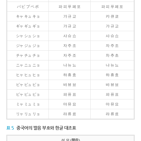
パ ピ プ ペ ポ
파 피 푸 페 포
파 피 푸 페 포
キャ キュ キョ
갸 규 교
캬 큐 쿄
ギャ ギュ ギョ
갸 규 교
갸 규 교
シャ シュ ショ
샤 슈 쇼
샤 슈 쇼
ジャ ジュ ジョ
자 주 조
자 주 조
チャ チュ チョ
자 주 조
차 추 초
ニャ ニュ ニョ
냐 뉴 뇨
냐 뉴 뇨
ヒャ ヒュ ヒョ
햐 휴 효
햐 휴 효
ビャ ビュ ビョ
뱌 뷰 뵤
뱌 뷰 뵤
ピャ ピュ ピョ
퍄 퓨 표
퍄 퓨 표
ミャ ミュ ミョ
먀 뮤 묘
먀 뮤 묘
リャ リュ リョ
랴 류 료
랴 류 료
표 5
중국어의 발음 부호와 한글 대조표
성 모 (聲母)