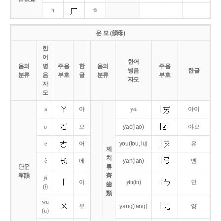
h
ㅎ
운 모 (韻母)
한
어
한어
음의
병
주음
한
음의
주음
병음
한글
분류
음
부호
글
분류
부호
자모
자
모
a
아
yai
야이
o
오
yao
(iao)
야오
e
어
you
(iou,
iu)
유
제
치
ê
에
yan
(ian)
옌
단운
류
單韻
齊
yi
이
yin(in)
인
齒
(i)
類
wu
우
yang
(iang)
양
(u)