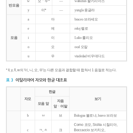
w
오ㆍ우*
―
walkirias 왈키리아스
반모음
y
이*
―
yungla 융글라
a
아
braceo 브라세오
e
에
reloj 렐로
모음
i
이
Lulio 룰리오
o
오
ocal 오칼
u
우
viudedad 비우데다드
* ll, y, ñ, w의 '이, 니, 오, 우'는 다른 모음과 결합할 때 합쳐서 1 음절로 적는다.
표 3
이탈리아어 자모와 한글 대조표
한글
자모
보기
자음
모음 앞
앞ㆍ어말
b
ㅂ
브
Bologna 볼로냐, bravo 브라보
Como 코모, Sicilia 시칠리아,
c
ㅋ, ㅊ
크
Boccaccio 보카치오,