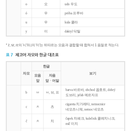
o
오
udo 우도
ó
우
próba 프루바
u
우
kula 쿨라
y
이
daktyl 닥틸
* ż, sz, rz의 '시'와 j의 '이'는 뒤따르는 모음과 결합할 때 합쳐서 1 음절로 적는다.
표 7
체코어 자모와 한글 대조표
한글
자모
보기
모음
자음
앞
앞ㆍ어말
barva 바르바, obchod 옵호트, dobrý
b
ㅂ
ㅂ, 브, 프
도브리, jeřab 예르자프
cigareta 치가레타, nemocnice
c
ㅊ
츠
네모츠니체, nemoc 네모츠
čapek 차페크, kulečnik 쿨레치니크,
č
ㅊ
치
míč 미치