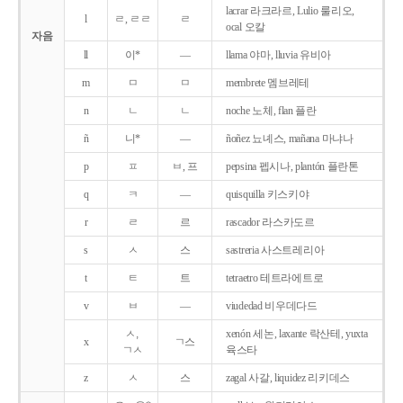
lacrar 라크라르, Lulio 룰리오,
l
ㄹ, ㄹㄹ
ㄹ
ocal 오칼
자음
ll
이*
―
llama 야마, lluvia 유비아
m
ㅁ
ㅁ
membrete 멤브레테
n
ㄴ
ㄴ
noche 노체, flan 플란
ñ
니*
―
ñoñez 뇨녜스, mañana 마냐나
p
ㅍ
ㅂ, 프
pepsina 펩시나, plantón 플란톤
q
ㅋ
―
quisquilla 키스키야
r
ㄹ
르
rascador 라스카도르
s
ㅅ
스
sastreria 사스트레리아
t
ㅌ
트
tetraetro 테트라에트로
v
ㅂ
―
viudedad 비우데다드
ㅅ,
xenón 세논, laxante 락산테, yuxta
x
ㄱ스
ㄱㅅ
육스타
z
ㅅ
스
zagal 사갈, liquidez 리키데스