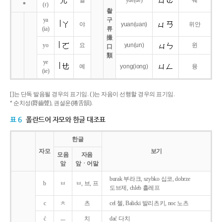
얼
yue
(ue)
웨
*
(r)
촬
ya
구
야
yuan
(uan)
위안
(ia)
류
撮
yo
요
yun
(un)
윈
口
類
ye
예
yong
(iong)
융
(ie)
[ ]는 단독 발음될 경우의 표기임. ( )는 자음이 선행할 경우의 표기임.
* 순치성(脣齒聲), 권설운(捲舌韻).
표 6
폴란드어 자모와 한글 대조표
한글
자모
보기
모음
자음
앞
앞ㆍ어말
burak 부라크, szybko 십코, dobrze
b
ㅂ
ㅂ, 브, 프
도브제, chleb 흘레프
c
ㅊ
츠
cel 첼, Balicki 발리츠키, noc 노츠
ć
ㅡ
치
dać 다치