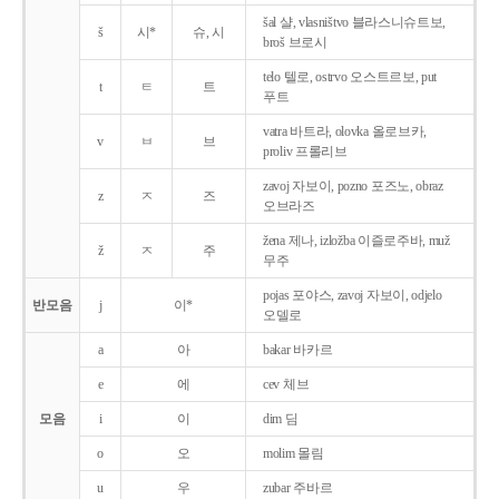
šal 샬, vlasništvo 블라스니슈트보,
š
시*
슈, 시
broš 브로시
telo 텔로, ostrvo 오스트르보, put
t
ㅌ
트
푸트
vatra 바트라, olovka 올로브카,
v
ㅂ
브
proliv 프롤리브
zavoj 자보이, pozno 포즈노, obraz
z
ㅈ
즈
오브라즈
žena 제나, izložba 이즐로주바, muž
ž
ㅈ
주
무주
pojas 포야스, zavoj 자보이, odjelo
반모음
j
이*
오델로
a
아
bakar 바카르
e
에
cev 체브
모음
i
이
dim 딤
o
오
molim 몰림
u
우
zubar 주바르