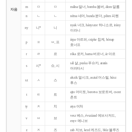
m
ㅁ
ㅁ
málna 말너, bomba 봄버, álom 알롬
자음
n
ㄴ
ㄴ
néma 네머, bunda 분더, pihen 피헨
nyak 녀크, hányszor 하니소르, irány
ny
니*
니
이라니
árpa 아르퍼, csipke 칩케, hónap
p
ㅍ
ㅂ, 프
호너프
r
ㄹ
르
róka 로커, barna 버르너, ár 아르
sál 샬, puska 푸슈카, aratás
s
시*
슈, 시
어러타시
alszik 얼시크, asztal 어스털, húsz
sz
ㅅ
스
후스
ajto 어이토, borotva 보로트버, csont
t
ㅌ
트
촌트
ty
ㅊ
치
atya 어처
vesz 베스, évszázad 에브사저드,
v
ㅂ
브
enyv 에니브
z
ㅈ
즈
zab 저브, kezd 케즈드, blúz 블루즈