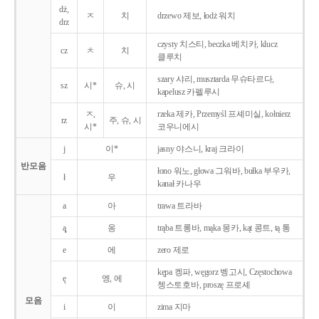
dż,
ㅈ
치
drzewo 제보, łodż 워치
drz
czysty 치스티, beczka 베치카, klucz
cz
ㅊ
치
클루치
szary 샤리, musztarda 무슈타르다,
sz
시*
슈, 시
kapelusz 카펠루시
ㅈ,
rzeka 제카, Przemyśl 프셰미실, kołnierz
rz
주, 슈, 시
시*
코우니에시
j
이*
jasny 야스니, kraj 크라이
반모음
łono 워노, głowa 그워바, bułka 부우카,
ł
우
kanał 카나우
a
아
trawa 트라바
ą̨
옹
trąba 트롱바, mąka 몽카, kąt 콩트, tą 통
e
에
zero 제로
kępa 켕파, węgorz 벵고시, Częstochowa
ę
엥, 에
쳉스토호바, proszę 프로셰
모음
i
이
zima 지마