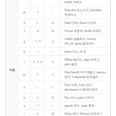
credo 크레도
Pinocchio 피노키오, cherubino
ch
ㅋ
―
케루비노
d
ㄷ
드
Dante 단테, drizza 드리차
f
ㅍ
프
Firenze 피렌체, freddo 프레도
Galileo 갈릴레오, Genova
g
ㄱ, ㅈ
그
제노바, gloria 글로리아
h
―
―
hanno 안노, oh 오
Milano 밀라노, largo 라르고,
l
ㄹ, ㄹㄹ
ㄹ
palco 팔코
자음
Macchiavelli 마키아벨리, mamma
m
ㅁ
ㅁ
맘마, Campanella 캄파넬라
Nero 네로, Anna 안나,
n
ㄴ
ㄴ
divertimento 디베르티멘토
p
ㅍ
프
Pisa 피사, prima 프리마
q
ㅋ
―
quando 콴도, queto 퀘토
r
ㄹ
르
Roma 로마, Marconi 마르코니