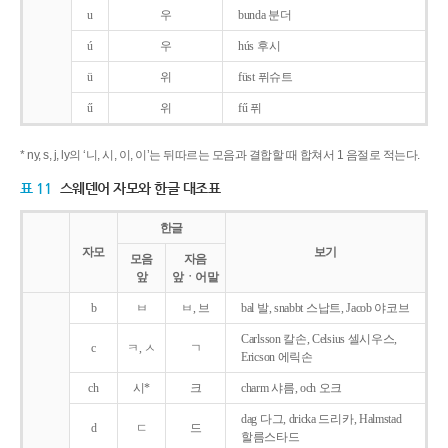
u
우
bunda 분더
ú
우
hús 후시
ü
위
füst 퓌슈트
ű
위
fű 퓌
* ny, s, j, ly의 ‘니, 시, 이, 이’는 뒤따르는 모음과 결합할 때 합쳐서 1 음절로 적는다.
표 11
스웨덴어 자모와 한글 대조표
한글
자모
보기
모음
자음
앞
앞ㆍ어말
b
ㅂ
ㅂ, 브
bal 발, snabbt 스납트, Jacob 야코브
Carlsson 칼손, Celsius 셀시우스,
c
ㅋ, ㅅ
ㄱ
Ericson 에릭손
ch
시*
크
charm 샤름, och 오크
dag 다그, dricka 드리카, Halmstad
d
ㄷ
드
할름스타드