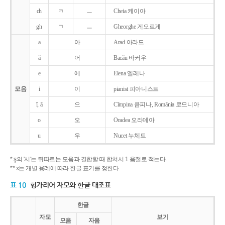
ch
ㅋ
ㅡ
Cheia 케이아
gh
ㄱ
ㅡ
Gheorghe 게오르게
a
아
Arad 아라드
ǎ
어
Bacǎu 바커우
e
에
Elena 엘레나
모음
i
이
pianist 피아니스트
î, â
으
Cîmpina 큼피나, România 로므니아
o
오
Oradea 오라데아
u
우
Nucet 누체트
* ş의 '시'는 뒤따르는 모음과 결합할 때 합쳐서 1 음절로 적는다.
** x는 개별 용례에 따라 한글 표기를 정한다.
표 10
헝가리어 자모와 한글 대조표
한글
자모
보기
모음
자음