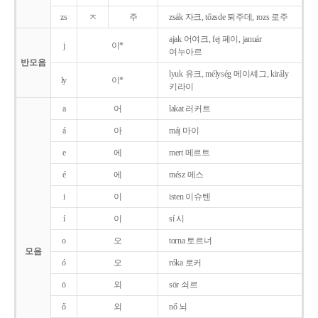
zs
ㅈ
주
zsák 자크, tőzsde 퇴주데, rozs 로주
ajak 어여크, fej 페이, január
j
이*
여누아르
반모음
lyuk 유크, mélység 메이셰그, király
ly
이*
키라이
a
어
lakat 러커트
á
아
máj 마이
e
에
mert 메르트
é
에
mész 메스
i
이
isten 이슈텐
í
이
sí 시
o
오
torna 토르너
모음
ó
오
róka 로커
ö
외
sör 쇠르
ő
외
nő 뇌