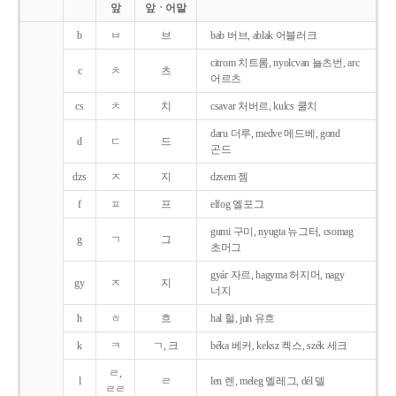
앞
앞ㆍ어말
b
ㅂ
브
bab 버브, ablak 어블러크
citrom 치트롬, nyolcvan 뇰츠번, arc
c
ㅊ
츠
어르츠
cs
ㅊ
치
csavar 처버르, kulcs 쿨치
daru 더루, medve 메드베, gond
d
ㄷ
드
곤드
dzs
ㅈ
지
dzsem 젬
f
ㅍ
프
elfog 엘포그
gumi 구미, nyugta 뉴그터, csomag
g
ㄱ
그
초머그
gyár 자르, hagyma 허지머, nagy
gy
ㅈ
지
너지
h
ㅎ
흐
hal 헐, juh 유흐
k
ㅋ
ㄱ, 크
béka 베커, keksz 켁스, szék 세크
ㄹ,
l
ㄹ
len 렌, meleg 멜레그, dél 델
ㄹㄹ