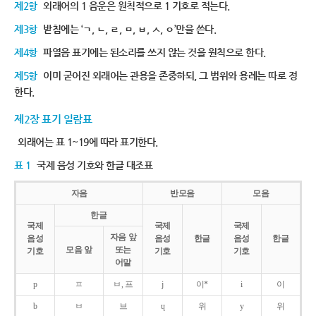
제2항
외래어의 1 음운은 원칙적으로 1 기호로 적는다.
제3항
받침에는 ‘ㄱ, ㄴ, ㄹ, ㅁ, ㅂ, ㅅ, ㅇ’만을 쓴다.
제4항
파열음 표기에는 된소리를 쓰지 않는 것을 원칙으로 한다.
제5항
이미 굳어진 외래어는 관용을 존중하되, 그 범위와 용례는 따로 정
한다.
제2장 표기 일람표
외래어는 표 1~19에 따라 표기한다.
표 1
국제 음성 기호와 한글 대조표
자음
반모음
모음
한글
국제
국제
국제
자음 앞
음성
음성
한글
음성
한글
모음 앞
또는
기호
기호
기호
어말
p
ㅍ
ㅂ, 프
j
이*
i
이
b
ㅂ
브
ɥ
위
y
위