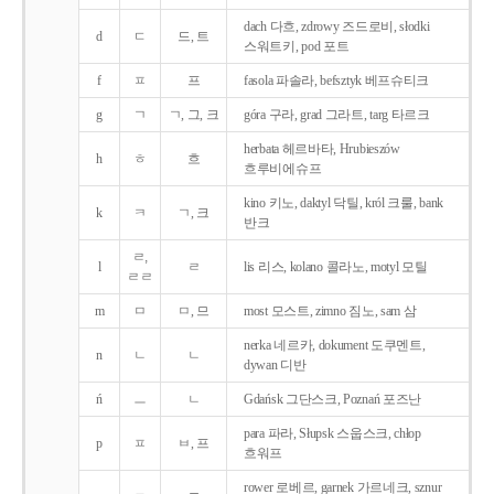
dach 다흐, zdrowy 즈드로비, słodki
d
ㄷ
드, 트
스워트키, pod 포트
f
ㅍ
프
fasola 파솔라, befsztyk 베프슈티크
g
ㄱ
ㄱ, 그, 크
góra 구라, grad 그라트, targ 타르크
herbata 헤르바타, Hrubieszów
h
ㅎ
흐
흐루비에슈프
kino 키노, daktyl 닥틸, król 크룰, bank
k
ㅋ
ㄱ, 크
반크
ㄹ,
l
ㄹ
lis 리스, kolano 콜라노, motyl 모틸
ㄹㄹ
m
ㅁ
ㅁ, 므
most 모스트, zimno 짐노, sam 삼
nerka 네르카, dokument 도쿠멘트,
n
ㄴ
ㄴ
dywan 디반
ń
ㅡ
ㄴ
Gdańsk 그단스크, Poznań 포즈난
para 파라, Słupsk 스웁스크, chłop
p
ㅍ
ㅂ, 프
흐워프
rower 로베르, garnek 가르네크, sznur