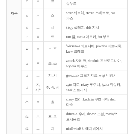
r
ㄹ
르
슈누르
serce 세르체, srebro 스레브로, pas
자음
s
ㅅ
스
파스
ś
ㅡ
시
ślepy 실레피, dziś 지시
t
ㅌ
트
tam 탐, matka 마트카, but 부트
Warszawa 바르샤바, piwnica 피브니차,
w
ㅂ
브, 프
krew 크레프
zamek 자메크, zbrodnia 즈브로드니아,
z
ㅈ
즈, 스
wywóz 비부스
ź
ㅡ
지, 시
gwoździk 그보지지크, więź 비엥시
ㅈ,
żyto 지토, różny 루주니, łyżka 위슈카,
ż
주, 슈, 시
시*
straż 스트라시
chory 호리, kuchnia 쿠흐니아, dach
ch
ㅎ
흐
다흐
dziura 지우라, dzwon 즈본, mosiądz
dz
ㅈ
즈, 츠
모시옹츠
dź
ㅡ
치
niedźwiedź 니에치비에치