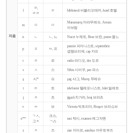
ㄹ,
l
ㄹ
bibliotecǎ 비블리오테커, hotel 호텔
ㄹㄹ
Maramureş 마라무레슈, Avram
m
ㅁ
ㅁ
아브람
자음
n
ㄴ
ㄴ, 느
Nucet 누체트, Bran 브란, pumn 품느
pianist 피아니스트, septembrie
p
ㅍ
ㅂ, 프
셉템브리에, cap 카프
r
ㄹ
르
radio 라디오, dor 도르
s
ㅅ
스
Sibiu 시비우, pas 파스
ş
시*
슈
şag 샤그, Mureş 무레슈
t
ㅌ
트
telefonist 텔레포니스트, bilet 빌레트
ţ
ㅊ
츠
ţigarǎ 치가러, braţ 브라츠
v
ㅂ
브
Victoria 빅토리아, Braşov 브라쇼브
ㄱㅅ,
크스,
x**
taxi 탁시, examen 에그자멘
그ㅈ
ㄱ스
z
ㅈ
즈
ziar 지아르, autobuz 아우토부즈