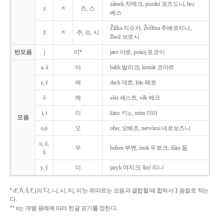
zámek 자메크, pozdní 포즈드니, bez
z
ㅈ
즈, 스
베스
Žižka 지슈카, Žvěřina 주베르지나,
ž
ㅈ
주, 슈, 시
Brož 브로시
반모음
j
이*
jaro 야로, pokoj 포코이
a, á
아
balík 발리크, komár 코마르
e, é
에
dech 데흐, léto 레토
ě
예
sěst 셰스트, věk 베크
i, í
이
kino 키노, míra 미라
모음
o,ó
오
obec 오베츠, nervózni 네르보즈니
u, ú,
우
buben 부벤, úrok 우로크, dům 둠
ů
y, ý
이
jazyk
야지크, líný 리니
* d', ň, š, t', j의 '디, 니, 시, 티, 이'는 뒤따르는 모음과 결합할 때 합쳐서 1 음절로 적는
다.
** x는 개별 용례에 따라 한글 표기를 정한다.