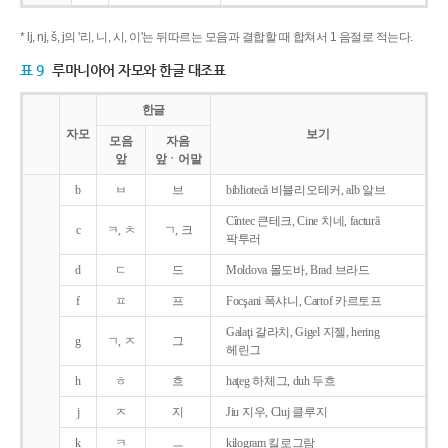
* lj, nj, š, j의 '리, 니, 시, 이'는 뒤따르는 모음과 결합할 때 합쳐서 1 음절로 적는다.
표 9
루마니아어 자모와 한글 대조표
한글
자모
보기
모음
자음
앞
앞ㆍ어말
b
ㅂ
브
bibliotecǎ 비블리오테커, alb 알브
Cîntec 큰테크, Cine 치네, facturǎ
c
ㅋ, ㅊ
ㄱ, 크
팍투러
d
ㄷ
드
Moldova 몰도바, Brad 브라드
f
ㅍ
프
Focşani 폭샤니, Cartof 카르토프
Galaţi 갈라치, Gigel 지젤, hering
g
ㄱ, ㅈ
그
헤린그
h
ㅎ
흐
haţeg 하체그, duh 두흐
j
ㅈ
지
Jiu 지우, Cluj 클루지
k
ㅋ
ㅡ
kilogram 킬로그람