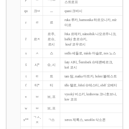
스트로프
qu
크ㅂ
ㅡ
quasi 크바시
ruka 루카, harmonika 하르모니카, mír
r
ㄹ
르
미르
르주,
řeka 르제카, námořník 나모르주니크,
ř
르ㅈ
르슈,
hořký 호르슈키,
르시
kouř 코우르시
s
ㅅ
스
sedlo 세들로, máslo 마슬로, nos 노스
šaty 샤티, Šternberk 슈테른베르크,
š
시*
슈, 시
koš 코시
t
ㅌ
트
tam 탐, matka 마트카, bolest 볼레스트
t'
티*
티
tělo 텔로, štěstí 슈테스티, obět' 오베티
vysoký 비소키, knihovna 크니호브나,
v
ㅂ
브, 프
kov 코프
w
ㅂ
브, 프
ㄱㅅ,
x**
ㄱ스
xerox 제록스, saxofón 삭소폰
ㅈ