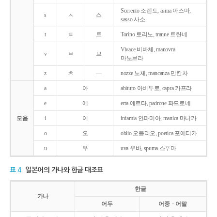
Sorrento 소렌토, asma 아스마,
s
ㅅ
스
sasso 사소
t
ㅌ
트
Torino 토리노, tranne 트란네
Vivace 비바체, manovra
v
ㅂ
브
마노브라
z
ㅊ
―
nozze 노체, mancanza 만칸차
a
아
abituro 아비투로, capra 카프라
e
에
erta 에르타, padrone 파드로네
모음
i
이
infamia 인파미아, manica 마니카
o
오
oblio 오블리오, poetica 포에티카
u
우
uva 우바, spuma 스푸마
표 4
일본어의 가나와 한글 대조표
한글
가나
어두
어중ㆍ어말