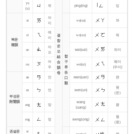
yu
위
ying
(ing)
잉
(u)
아
ai
wa
(ua)
와
이
에
ei
wo
(uo)
워
결
이
복운
합
複韻
운
아
ao
wai
(uai)
와이
모
오
합
結
어
구
웨이
合
ou
wei
(ui)
우
류
(우이)
韻
合
母
an
안
wan
(uan)
완
口
類
원
en
언
wen
(un)
(운)
부성운
附聲韻
wang
ang
앙
왕
(uang)
웡
eng
엉
weng
(ong)
(웅)
권설운
er