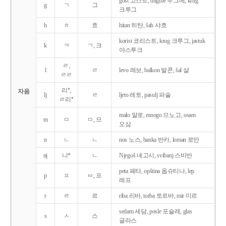
gost 고스트, dugme 두그메, krug
g
ㄱ
그
크루그
h
ㅎ
흐
hitan 히탄, šah 샤흐
korist 코리스트, krug 크루그, jastuk
k
ㅋ
ㄱ, 크
야스투크
ㄹ,
l
ㄹ
levo 레보, balkon 발콘, šal 샬
ㄹㄹ
리*,
자음
lj
ㄹ
ljeto 레토, pasulj 파술
ㄹ리*
malo 말로, mnogo 므노고, osam
m
ㅁ
ㅁ, 므
오삼
n
ㄴ
ㄴ
nos 노스, banka 반카, loman 로만
nj
니*
ㄴ
Njegoš 녜고시, svibanj 스비반
peta 페타, opština 옵슈티나, lep
p
ㅍ
ㅂ, 프
레프
r
ㄹ
르
riba 리바, torba 토르바, mir 미르
sedam 세담, posle 포슬레, glas
s
ㅅ
스
글라스