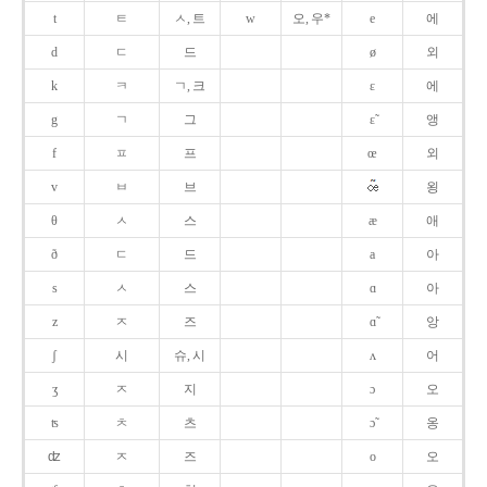
t
ㅌ
ㅅ, 트
w
오, 우*
e
에
d
ㄷ
드
ø
외
k
ㅋ
ㄱ, 크
ɛ
에
g
ㄱ
그
ɛ̃
앵
f
ㅍ
프
œ
외
v
ㅂ
브
욍
θ
ㅅ
스
æ
애
ð
ㄷ
드
a
아
s
ㅅ
스
ɑ
아
z
ㅈ
즈
ɑ̃
앙
ʃ
시
슈, 시
ʌ
어
ʒ
ㅈ
지
ɔ
오
ʦ
ㅊ
츠
ɔ̃
옹
ʣ
ㅈ
즈
o
오