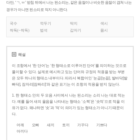
다만, ‘ㄱ, ㅂ’ 받침 뒤에서 나는 된소리는, 같은 음절이나 비슷한 음절이 겹쳐 나는
경우가 아니면 된소리로 적지 아니한다.
국수
깍두기
딱지
색시
싹둑(~싹둑)
법석
갑자기
몹시
해설
이 조항에서 ‘한 단어’는 ‘한 형태소로 이루어진 단어’를 의미하는 것으로
풀이할 수 있다. 실제로 예시하고 있는 단어와 규정의 적용을 받는 부분
은 모두 하나의 형태소 내부이다. 따라서 복합어인 ‘눈곱[눈꼽], 발바닥[발
빠닥], 잠자리[잠짜리]’와 같은 표기는 이 조항의 적용을 받지 않는다.
1. 한 형태소 안의 두 모음 사이에서 나는 된소리는 소리 나는 대로 적는
다. 예를 들어 새의 울음을 나타내는 형태소 ‘소쩍’은 ‘솟적’으로 적을 이
유가 없다. 왜냐하면 ‘솟’과 ‘적’이 의미가 있는 형태소가 아니기 때문이
다.
어깨
오빠
새끼
토끼
가꾸다
기쁘다
아끼다