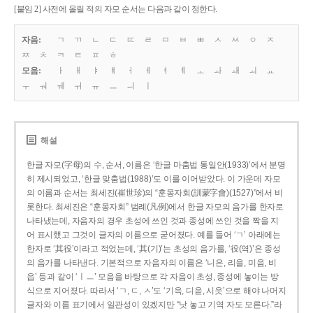
[붙임 2] 사전에 올릴 적의 자모 순서는 다음과 같이 정한다.
자음:
ㄱ
ㄲ
ㄴ
ㄷ
ㄸ
ㄹ
ㅁ
ㅂ
ㅃ
ㅅ
ㅆ
ㅇ
ㅈ
ㅉ
ㅊ
ㅋ
ㅌ
ㅍ
ㅎ
모음:
ㅏ
ㅐ
ㅑ
ㅒ
ㅓ
ㅔ
ㅕ
ㅖ
ㅗ
ㅘ
ㅙ
ㅚ
ㅛ
ㅜ
ㅝ
ㅞ
ㅟ
ㅠ
ㅡ
ㅢ
ㅣ
해설
한글 자모(字母)의 수, 순서, 이름은 ‘한글 마춤법 통일안(1933)’에서 분명
히 제시되었고, ‘한글 맞춤법(1988)’도 이를 이어받았다. 이 가운데 자모
의 이름과 순서는 최세진(崔世珍)의 “훈몽자회(訓蒙字會)(1527)”에서 비
롯한다. 최세진은 “훈몽자회” 범례(凡例)에서 한글 자모의 음가를 한자로
나타냈는데, 자음자의 경우 초성에 쓰인 것과 종성에 쓰인 것을 짝을 지
어 표시했고 그것이 글자의 이름으로 굳어졌다. 예를 들어 ‘ㄱ’ 아래에는
한자로 ‘其役’이라고 적었는데, ‘其(기)’는 초성의 음가를, ‘役(역)’은 종성
의 음가를 나타낸다. 기본적으로 자음자의 이름은 ‘니은, 리을, 미음, 비
읍’ 등과 같이 ‘ㅣㅡ’ 모음을 바탕으로 각 자음이 초성, 종성에 놓이는 방
식으로 지어졌다. 따라서 ‘ㄱ, ㄷ, ㅅ’도 ‘기윽, 디읃, 시읏’으로 해야 나머지
글자와 이름 표기에서 일관성이 있겠지만 “낫 놓고 기역 자도 모른다.”라