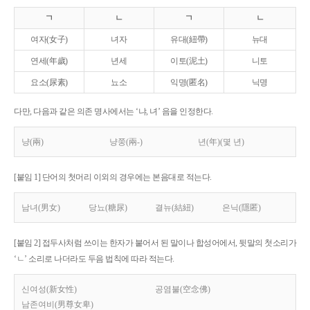
ㄱ
ㄴ
ㄱ
ㄴ
여자(女子)
녀자
유대(紐帶)
뉴대
연세(年歲)
년세
이토(泥土)
니토
요소(尿素)
뇨소
익명(匿名)
닉명
다만, 다음과 같은 의존 명사에서는 ‘냐, 녀’ 음을 인정한다.
냥(兩)
냥쭝(兩-)
년(年)(몇 년)
[붙임 1] 단어의 첫머리 이외의 경우에는 본음대로 적는다.
남녀(男女)
당뇨(糖尿)
결뉴(結紐)
은닉(隱匿)
[붙임 2] 접두사처럼 쓰이는 한자가 붙어서 된 말이나 합성어에서, 뒷말의 첫소리가
‘ㄴ’ 소리로 나더라도 두음 법칙에 따라 적는다.
신여성(新女性)
공염불(空念佛)
남존여비(男尊女卑)