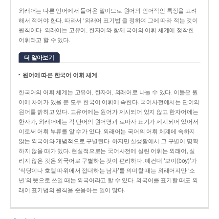
외래어는 다른 언어에서 들어온 말이므로 원어의 언어적인 특징을 고려
해서 적어야 한다. 따라서 ‘외래어 표기법’을 정하여 그에 따라 적는 것이
원칙이다. 외래어는 고유어, 한자어와 함께 국어의 어휘 체계에 정착한
어휘라고 할 수 있다.
더 알아보기
원어에 따른 한국어 어휘 체계
한국어의 어휘 체계는 고유어, 한자어, 외래어로 나눌 수 있다. 이들은 원
어에 차이가 있을 뿐 모두 한국어 어휘에 속한다. 국어사전에서는 단어의
원어를 밝히고 있다. 고유어에는 원어가 제시되어 있지 않고 한자어에는
한자가, 외래어에는 각 단어의 원어명과 로마자 표기가 제시되어 있어서
이로써 어휘 부류를 알 수가 있다. 외래어는 국어의 어휘 체계에 속하지
않는 외국어와 개념적으로 구별된다. 하지만 실생활에서 그 구별이 명확
하지 않을 때가 있다. 현실적으로는 국어사전에 실린 어휘는 외래어, 실
리지 않은 것은 외국어로 구별하는 것이 편리하다. 예컨대 ‘보이(boy)’가
‘식당이나 호텔 따위에서 접대하는 남자’를 의미할 때는 외래어지만 ‘소
년’의 뜻으로 쓰일 때는 외국어라고 할 수 있다. 외국어를 표기할 때도 외
래어 표기법의 원칙을 준용하는 일이 많다.