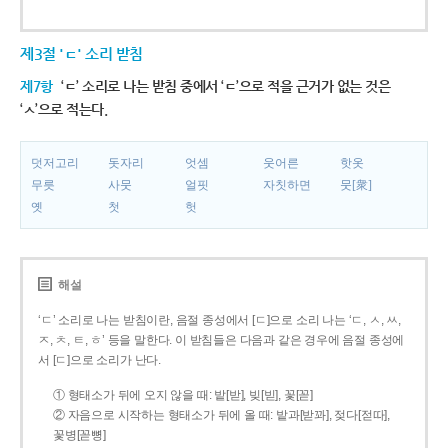
제3절 'ㄷ' 소리 받침
제7항
‘ㄷ’ 소리로 나는 받침 중에서 ‘ㄷ’으로 적을 근거가 없는 것은
‘ㅅ’으로 적는다.
덧저고리
돗자리
엇셈
웃어른
핫옷
무릇
사뭇
얼핏
자칫하면
뭇[衆]
옛
첫
헛
해설
‘ㄷ’ 소리로 나는 받침이란, 음절 종성에서 [ㄷ]으로 소리 나는 ‘ㄷ, ㅅ, ㅆ,
ㅈ, ㅊ, ㅌ, ㅎ’ 등을 말한다. 이 받침들은 다음과 같은 경우에 음절 종성에
서 [ㄷ]으로 소리가 난다.
① 형태소가 뒤에 오지 않을 때: 밭[받], 빚[빋], 꽃[꼳]
② 자음으로 시작하는 형태소가 뒤에 올 때: 밭과[받꽈], 젖다[젇따],
꽃병[꼳뼝]