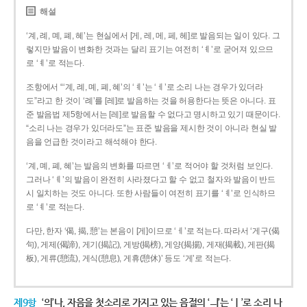
해설
‘계, 례, 몌, 폐, 혜’는 현실에서 [게, 레, 메, 페, 헤]로 발음되는 일이 있다. 그
렇지만 발음이 변화한 것과는 달리 표기는 여전히 ‘ㅖ’로 굳어져 있으므
로 ‘ㅖ’로 적는다.
조항에서 “‘계, 례, 몌, 폐, 혜’의 ‘ㅖ’는 ‘ㅔ’로 소리 나는 경우가 있더라
도”라고 한 것이 ‘례’를 [레]로 발음하는 것을 허용한다는 뜻은 아니다. 표
준 발음법 제5항에서는 [레]로 발음할 수 없다고 명시하고 있기 때문이다.
“소리 나는 경우가 있더라도”는 표준 발음을 제시한 것이 아니라 현실 발
음을 언급한 것이라고 해석해야 한다.
‘계, 몌, 폐, 혜’는 발음의 변화를 따르면 ‘ㅔ’로 적어야 할 것처럼 보인다.
그러나 ‘ㅖ’의 발음이 완전히 사라졌다고 할 수 없고 철자와 발음이 반드
시 일치하는 것도 아니다. 또한 사람들이 여전히 표기를 ‘ㅖ’로 인식하므
로 ‘ㅖ’로 적는다.
다만, 한자 ‘偈, 揭, 憩’는 본음이 [게]이므로 ‘ㅔ’로 적는다. 따라서 ‘게구(偈
句), 게제(偈諦), 게기(揭記), 게방(揭榜), 게양(揭揚), 게재(揭載), 게판(揭
板), 게류(憩流), 게식(憩息), 게휴(憩休)’ 등도 ‘게’로 적는다.
제9항
‘의’나, 자음을 첫소리로 가지고 있는 음절의 ‘ㅢ’는 ‘ㅣ’로 소리 나