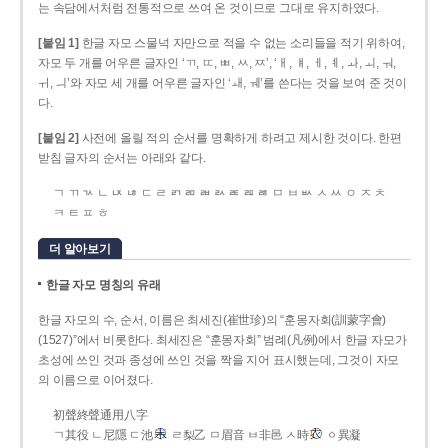
는 속담에서처럼 전통적으로 쓰여 온 것이므로 그대로 유지하였다.
[붙임 1]
한글 자모 스물넉 자만으로 적을 수 없는 소리들을 적기 위하여,
자모 두 개를 어우른 글자인 ‘ㄲ, ㄸ, ㅃ, ㅆ, ㅉ’, ‘ㅐ, ㅒ, ㅔ, ㅖ, ㅘ, ㅚ, ㅝ,
ㅟ, ㅢ’와 자모 세 개를 어우른 글자인 ‘ㅙ, ㅞ’를 쓴다는 것을 보여 준 것이
다.
[붙임 2]
사전에 올릴 적의 순서를 명확하게 하려고 제시한 것이다. 한편
받침 글자의 순서는 아래와 같다.
ㄱ ㄲ ㄳ ㄴ ㄵ ㄶ ㄷ ㄹ ㄺ ㄻ ㄼ ㄽ ㄾ ㄿ ㅀ ㅁ ㅂ ㅄ ㅅ ㅆ ㅇ ㅈ ㅊ
ㅋ ㅌ ㅍ ㅎ
더 알아보기
한글 자모 명칭의 유래
한글 자모의 수, 순서, 이름은 최세진(崔世珍)의 “훈몽자회(訓蒙字會)
(1527)”에서 비롯한다. 최세진은 “훈몽자회” 범례(凡例)에서 한글 자모가
초성에 쓰인 것과 종성에 쓰인 것을 짝을 지어 표시했는데, 그것이 자모
의 이름으로 이어졌다.
初聲終聲通用八字
ㄱ其役 ㄴ尼隱 ㄷ池
ㄹ梨乙 ㅁ眉音 ㅂ非邑 ㅅ時
ㆁ異凝