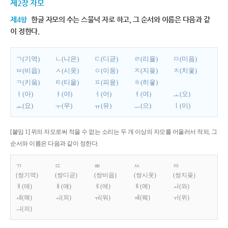
제2장 자모
제4항
한글 자모의 수는 스물넉 자로 하고, 그 순서와 이름은 다음과 같
이 정한다.
ㄱ(기역)
ㄴ(니은)
ㄷ(디귿)
ㄹ(리을)
ㅁ(미음)
ㅂ(비읍)
ㅅ(시옷)
ㅇ(이응)
ㅈ(지읒)
ㅊ(치읓)
ㅋ(키읔)
ㅌ(티읕)
ㅍ(피읖)
ㅎ(히읗)
ㅏ(아)
ㅑ(야)
ㅓ(어)
ㅕ(여)
ㅗ(오)
ㅛ(요)
ㅜ(우)
ㅠ(유)
ㅡ(으)
ㅣ(이)
[붙임 1] 위의 자모로써 적을 수 없는 소리는 두 개 이상의 자모를 어울러서 적되, 그
순서와 이름은 다음과 같이 정한다.
ㄲ
ㄸ
ㅃ
ㅆ
ㅉ
(쌍기역)
(쌍디귿)
(쌍비읍)
(쌍시옷)
(쌍지읒)
ㅐ(애)
ㅒ(얘)
ㅔ(에)
ㅖ(예)
ㅘ(와)
ㅙ(왜)
ㅚ(외)
ㅝ(워)
ㅞ(웨)
ㅟ(위)
ㅢ(의)