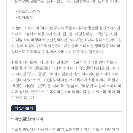
이는 체언에 결합하는 조사나 용언 어간에 결합하는 어미도 마찬가지다.
하늘이/바다가
잡아/접어
‘하늘이, 바다가’의 ‘이/가’는 주격의 뜻을 나타내는 동일한 형태소이지만
하나로 고정해서 적을 수가 없다. ‘잡-, 접-’에 결합하는 ‘-고’는 ‘잡고, 접
고’처럼 하나의 형태로만 실현되지만 ‘-아/-어’는 하나의 형태소인데도 ‘잡
아, 접어’와 같이 다르게 실현된다. 이는 달리 소리 나는 형태들을 하나의
형태소로 모두 적을 수 없어서 소리 나는 대로 적는 경우이다.
한편 한자어는 이러한 원리와 관계없이 각 글자의 소리를 밝혀 적는다.
예를 들어 ‘국어(國語)’는 [구거]로 소리 나고 ‘국민(國民)’은 [궁민]으로 소
리 나지만 ‘구거’, ‘궁민’으로 적지 않는다. 한자 하나하나는 소리와 의미
가 정해져 있으므로 그것을 밝혀 적는 것이 독서에 효율적이다. 즉 한자
‘국(國)’, ‘어(語)’, ‘민(民)’은 ‘나라 국’, ‘말씀 어’, ‘백성 민’과 같이 소리와 의
미가 정해져 있으므로 그 독립적인 소리와 의미를 알 수 있도록 ‘국어, 국
민’으로 적는다.
더 알아보기
‘어법(語法)’의 의미
한글 맞춤법에서 사용되는 ‘어법’과 일반적인 의미의 ‘어법’은 개념이 다