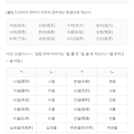
[붙임 1] 단어의 첫머리 이외의 경우에는 본음대로 적는다.
개량(改良)
선량(善良)
수력(水力)
협력(協力)
사례(謝禮)
혼례(婚禮)
와룡(臥龍)
쌍룡(雙龍)
하류(下流)
급류(急流)
도리(道理)
진리(眞理)
다만, 모음이나 ‘ㄴ’ 받침 뒤에 이어지는 ‘렬, 률’은 ‘열, 율’로 적는다.(ㄱ을 취하고
ㄴ을 버림.)
ㄱ
ㄴ
ㄱ
ㄴ
나열(羅列)
나렬
분열(分裂)
분렬
치열(齒列)
치렬
선열(先烈)
선렬
비열(卑劣)
비렬
진열(陳列)
진렬
규율(規律)
규률
선율(旋律)
선률
비율(比率)
비률
전율(戰慄)
전률
실패율(失敗率)
실패률
백분율(百分率)
백분률