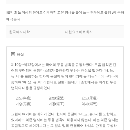
[붙임 3] 둘 이상의 단어로 이루어진 고유 명사를 붙여 쓰는 경우에도 붙임 2에 준하
여 적는다.
한국여자대학
대한요소비료회사
해설
제10항~제12항에서는 국어의 두음 법칙을 규정하였다. 두음 법칙은 단
어의 첫머리에 특정한 소리가 출현하지 못하는 현상을 말한다. ‘녀, 뇨,
뉴, 니’를 포함하는 한자어 음절이 단어 첫머리에 올 때는 ‘ㄴ’이 나타나지
못하여 ‘여, 요, 유, 이’의 형태로 실현되는데, 이 조항에서는 이러한 두음
법칙의 내용을 규정하였다.
연도(年度)
열반(涅槃)
요도(尿道)
이승(尼僧)
이공(泥工)
익사(溺死)
그런데 여기에는 예외가 있다. 한자어 음절이 ‘녀, 뇨, 뉴, 니’를 포함하고
있더라도 의존 명사에는 두음 법칙이 적용되지 않는다. 이는 의존 명사는
독립적으로 쓰이기보다는 그 앞의 말과 연결되어 하나의 단위를 구성하