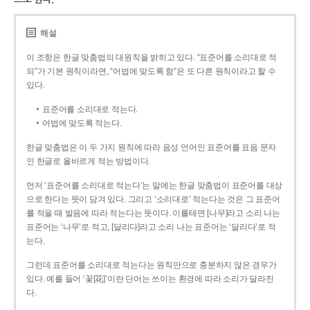
해설
이 조항은 한글 맞춤법의 대원칙을 밝히고 있다. “표준어를 소리대로 적
되”가 기본 원칙이라면, “어법에 맞도록 함”은 또 다른 원칙이라고 할 수
있다.
표준어를 소리대로 적는다.
어법에 맞도록 적는다.
한글 맞춤법은 이 두 가지 원칙에 따라 음성 언어인 표준어를 표음 문자
인 한글로 올바르게 적는 방법이다.
먼저 ‘표준어를 소리대로 적는다’는 말에는 한글 맞춤법이 표준어를 대상
으로 한다는 뜻이 담겨 있다. 그리고 ‘소리대로’ 적는다는 것은 그 표준어
를 적을 때 발음에 따라 적는다는 뜻이다. 이를테면 [나무]라고 소리 나는
표준어는 ‘나무’로 적고, [달리다]라고 소리 나는 표준어는 ‘달리다’로 적
는다.
그런데 표준어를 소리대로 적는다는 원칙만으로 충분하지 않은 경우가
있다. 예를 들어 ‘꽃[花]’이란 단어는 쓰이는 환경에 따라 소리가 달라진
다.