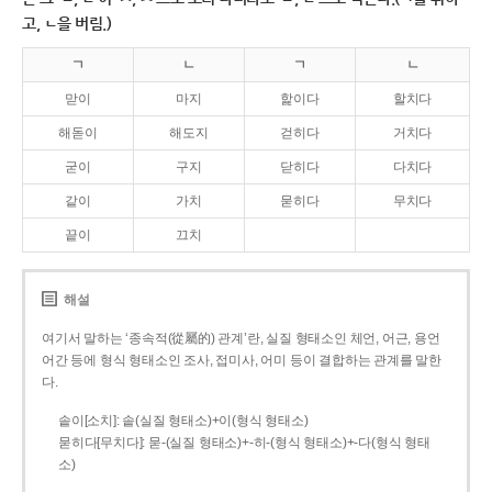
고, ㄴ을 버림.)
ㄱ
ㄴ
ㄱ
ㄴ
맏이
마지
핥이다
할치다
해돋이
해도지
걷히다
거치다
굳이
구지
닫히다
다치다
같이
가치
묻히다
무치다
끝이
끄치
해설
여기서 말하는 ‘종속적(從屬的) 관계’란, 실질 형태소인 체언, 어근, 용언
어간 등에 형식 형태소인 조사, 접미사, 어미 등이 결합하는 관계를 말한
다.
솥이[소치]: 솥(실질 형태소)+이(형식 형태소)
묻히다[무치다]: 묻­-(실질 형태소)+­-히­-(형식 형태소)+-다(형식 형태
소)