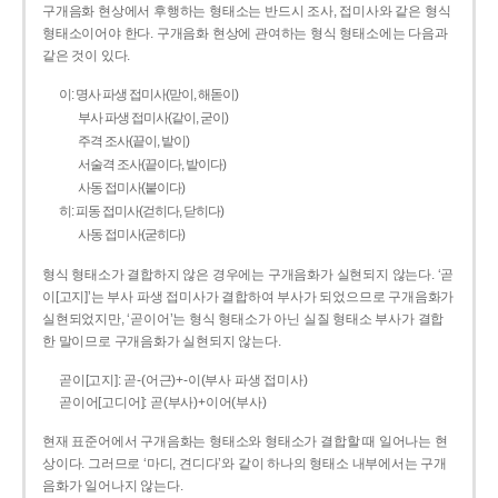
구개음화 현상에서 후행하는 형태소는 반드시 조사, 접미사와 같은 형식
형태소이어야 한다. 구개음화 현상에 관여하는 형식 형태소에는 다음과
같은 것이 있다.
이: 명사 파생 접미사(맏이, 해돋이)
부사 파생 접미사(같이, 굳이)
주격 조사(끝이, 밭이)
서술격 조사(끝이다, 밭이다)
사동 접미사(붙이다)
히: 피동 접미사(걷히다, 닫히다)
사동 접미사(굳히다)
형식 형태소가 결합하지 않은 경우에는 구개음화가 실현되지 않는다. ‘곧
이[고지]’는 부사 파생 접미사가 결합하여 부사가 되었으므로 구개음화가
실현되었지만, ‘곧이어’는 형식 형태소가 아닌 실질 형태소 부사가 결합
한 말이므로 구개음화가 실현되지 않는다.
곧이[고지]: 곧-­(어근)+­-이(부사 파생 접미사)
곧이어[고디어]: 곧(부사)+이어(부사)
현재 표준어에서 구개음화는 형태소와 형태소가 결합할 때 일어나는 현
상이다. 그러므로 ‘마디, 견디다’와 같이 하나의 형태소 내부에서는 구개
음화가 일어나지 않는다.