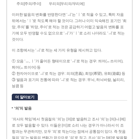
주의[주의/주이]
우리의[우리의/우리에]
이러한 발음의 변화를 반영한다면 ‘ㅢ’는 ‘ㅣ’로 적을 수 있고, 특히 자음
뒤에서는 ‘ㅣ’로 적도록 해야 할 것이다. 그러나 이미 익숙해진 표기인 ‘희
망, 주의’를 ‘히망, 주이’로 적는 것은 공감하기 어렵고 발음의 변화를 표
기에 모두 반영할 수도 없으므로 ‘ㅢ’가 ‘ㅣ’로 소리 나더라도 ‘ㅢ’로 적는
것이다.
이 조항에서는 ‘ㅢ’로 적는 세 가지 유형을 제시하고 있다.
① 모음 ‘ㅡ, ㅣ’가 줄어든 형태이므로 ‘ㅢ’로 적는 경우: 씌어(←쓰이어),
틔어(←트이어) 등
② 한자어이므로 ‘ㅢ’로 적는 경우: 의의(意義), 희망(希望), 유희(遊戱) 등
③ 발음과 표기의 전통에 따라 ‘ㅢ’로 적는 경우: 무늬, 하늬바람, 늴리리,
닁큼 등
더 알아보기
‘의’의 발음
‘의사의 책임’에서 첫음절의 ‘의’는 [의]로 발음하고 조사 ‘의’는 [의]나 [에]
로 모두 발음할 수 있다. 이들은 [이]로 소리 나는 경우가 아니라서 이 조
항과는 무관하지만, 모두 ‘의’로 적는다는 점에서 공통점이 있다. 즉 첫음
절의 ‘의’는 발음의 변화가 없으므로 ‘의’로 적고, 조사 ‘의’는 [에]로 발음할