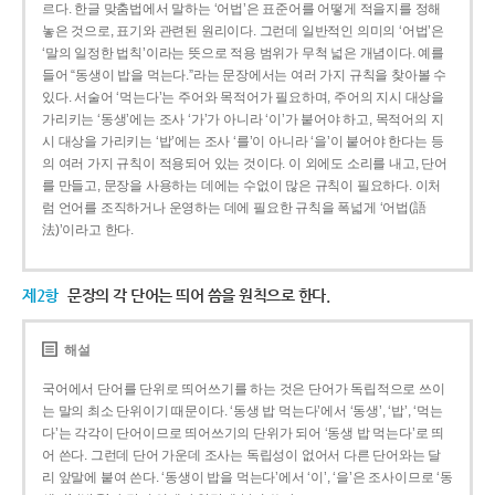
르다. 한글 맞춤법에서 말하는 ‘어법’은 표준어를 어떻게 적을지를 정해
놓은 것으로, 표기와 관련된 원리이다. 그런데 일반적인 의미의 ‘어법’은
‘말의 일정한 법칙’이라는 뜻으로 적용 범위가 무척 넓은 개념이다. 예를
들어 “동생이 밥을 먹는다.”라는 문장에서는 여러 가지 규칙을 찾아볼 수
있다. 서술어 ‘먹는다’는 주어와 목적어가 필요하며, 주어의 지시 대상을
가리키는 ‘동생’에는 조사 ‘가’가 아니라 ‘이’가 붙어야 하고, 목적어의 지
시 대상을 가리키는 ‘밥’에는 조사 ‘를’이 아니라 ‘을’이 붙어야 한다는 등
의 여러 가지 규칙이 적용되어 있는 것이다. 이 외에도 소리를 내고, 단어
를 만들고, 문장을 사용하는 데에는 수없이 많은 규칙이 필요하다. 이처
럼 언어를 조직하거나 운영하는 데에 필요한 규칙을 폭넓게 ‘어법(語
法)’이라고 한다.
제2항
문장의 각 단어는 띄어 씀을 원칙으로 한다.
해설
국어에서 단어를 단위로 띄어쓰기를 하는 것은 단어가 독립적으로 쓰이
는 말의 최소 단위이기 때문이다. ‘동생 밥 먹는다’에서 ‘동생’, ‘밥’, ‘먹는
다’는 각각이 단어이므로 띄어쓰기의 단위가 되어 ‘동생 밥 먹는다’로 띄
어 쓴다. 그런데 단어 가운데 조사는 독립성이 없어서 다른 단어와는 달
리 앞말에 붙여 쓴다. ‘동생이 밥을 먹는다’에서 ‘이’, ‘을’은 조사이므로 ‘동