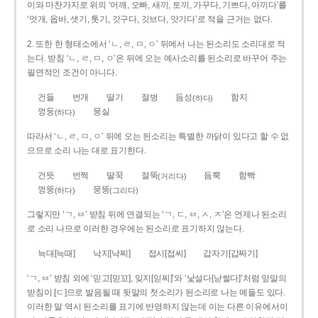
이와 마찬가지로 위의 ‘어깨, 오빠, 새끼, 토끼, 가꾸다, 기쁘다, 아끼다’를
‘엇개, 옵바, 샛기, 톳기, 갓구다, 깃브다, 앗기다’로 적을 근거는 없다.
2. 또한 한 형태소에서 ‘ㄴ, ㄹ, ㅁ, ㅇ’ 뒤에서 나는 된소리도 소리대로 적
는다. 받침 ‘ㄴ, ㄹ, ㅁ, ㅇ’은 뒤에 오는 예사소리를 된소리로 바꾸어 주는
필연적인 조건이 아니다.
건들
번개
딸기
절벙
듬성
함지
(하다)
껑둥
뭉실
(하다)
따라서 ‘ㄴ, ㄹ, ㅁ, ㅇ’ 뒤에 오는 된소리는 특별한 까닭이 있다고 할 수 없
으므로 소리 나는 대로 표기한다.
건뜻
번쩍
딸꾹
절뚝
듬뿍
함빡
(거리다)
껑뚱
뭉뚱
(하다)
(그리다)
그렇지만 ‘ㄱ, ㅂ’ 받침 뒤에 연결되는 ‘ㄱ, ㄷ, ㅂ, ㅅ, ㅈ’은 언제나 된소리
로 소리 나므로 이러한 경우에는 된소리로 표기하지 않는다.
늑대[늑때]
낙지[낙찌]
접시[접씨]
갑자기[갑짜기]
‘ㄱ, ㅂ’ 받침 외에 ‘믿고[믿꼬], 잊지[읻찌]’와 ‘낯설다[낟썰다]’처럼 앞말의
받침이 [ㄷ]으로 발음될 때 뒷말의 첫소리가 된소리로 나는 예들도 있다.
이러한 말 역시 된소리를 표기에 반영하지 않는데 이는 다른 이유에서이