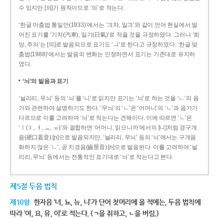
수 있지만 [의]가 원칙이므로 ‘의’로 적는다.
‘한글 마춤법 통일안(1933)’에서는 ‘긔챠, 일긔’와 같이 언어 현실에서 멀
어진 표기를 ‘기차(汽車), 일기(日氣)’로 적을 것을 규정하였다. 그러나 ‘희
망, 주의’는 [의]로 발음되므로 표기도 ‘ㅢ’로 한다고 규정하였다. ‘한글 맞
춤법(1988)’에서는 발음의 변화는 인정하면서 표기는 기존대로 유지하
였다.
‘늬’의 발음과 표기
‘늴리리, 무늬’ 등의 ‘늬’를 ‘니’로 읽지만 표기는 ‘늬’로 하는 것을 ‘ㄴ’의 음
가와 관련하여 설명하기도 한다. ‘무늬’의 ‘ㄴ’은 ‘어머니’의 ‘ㄴ’과 음가가
다르므로 이를 고려하여 ‘늬’로 적는다는 견해이다. 이에 따르면 ‘ㄴ’은
‘ㅣ(ㅑ, ㅕ, ㅛ, ㅠ)’와 결합하면 ‘어머니, 읽으니까’에서의 [니]처럼 경구개
음(硬口蓋音) [ɲ]으로 발음되지만, ‘늴리리, 무늬’ 등의 ‘늬’에서는 구개음
화하지 않은 ‘ㄴ’, 곧 치경음(齒莖音) [n]으로 발음된다. 이를 고려하여 ‘늴
리리, 무늬’ 등에서는 전통적인 표기대로 ‘늬’로 적는다고 본다.
제5절 두음 법칙
제10항
한자음 ‘녀, 뇨, 뉴, 니’가 단어 첫머리에 올 적에는, 두음 법칙에
따라 ‘여, 요, 유, 이’로 적는다. (ㄱ을 취하고, ㄴ을 버림.)