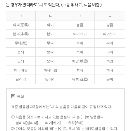
는 경우가 있더라도 ‘ㅢ’로 적는다. (ㄱ을 취하고, ㄴ을 버림.)
ㄱ
ㄴ
ㄱ
ㄴ
의의(意義)
의이
닁큼
닝큼
본의(本義)
본이
띄어쓰기
띠어쓰기
무늬[紋]
무니
씌어
씨어
보늬
보니
틔어
티어
오늬
오니
희망(希望)
히망
하늬바람
하니바람
희다
히다
늴리리
닐리리
유희(遊戱)
유히
해설
표준 발음법 제5항에서는 ‘ㅢ’의 발음을 다음과 같이 규정하고 있다.
① 자음을 첫소리로 가지고 있는 음절의 ‘ㅢ’는 [ㅣ]로 발음한다.
늴리리[닐리리]
씌어[씨어]
유희[유히]
② 단어의 첫음절 이외의 ‘의’는 [이]로, 조사 ‘의’는 [에]로 발음할 수 있다.