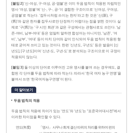
[붙임 2]
‘신-여성, 구-여성, 공-염불’은 이미 두음 법칙이 적용된 자립적인
명사 ‘여성, 염불’에 ‘신-, 구-, 공-’이 결합한 구조이므로 ‘신여성, 구여성,
공염불’로 적는다. ‘접두사처럼 쓰이는 한자’라고 한 것은 ‘신(新), 구
(舊)’와 같은 한자를 접두사로만 단정하기 어렵다는 점을 밝힌 것이다. 실
제로 ‘구(舊)’는 ‘구 시민 회관’과 같은 구성에서는 관형사로도 쓰인다. ‘남
존­-여비, 남부-­여대’ 등은 엄밀히 말하면 합성어는 아니지만, ‘남존’, ‘여
비’, ‘남부’, ‘여대’ 등이 마치 단어와 같이 인식되어 두음 법칙이 적용된 형
태로 굳어져 쓰이고 있는 것이다. 한편 ‘신년도, 구년도’ 등은 발음이 [신
년도], [구ː년도]이며 ‘신년­-도, 구년-­도’로 분석되는 구조이므로 이 규정이
적용되지 않는다.
[붙임 3]
둘 이상의 단어로 이루어진 고유 명사를 붙여 쓰는 경우에도, 결
합된 각 단어를 두음 법칙에 따라 적는다. 따라서 ‘한국 여자 농구 연맹’을
붙여서 쓰면 ‘한국여자농구연맹’이 된다.
더 알아보기
두음 법칙의 적용
두음 법칙의 적용에 차이가 있는 ‘연도’와 ‘년도’는 “표준국어대사전”에서
이러한 차이점을 확인할 수 있다.
연도(年度)
「명사」 사무나 회계 결산 따위의 처리를 위하여 편의