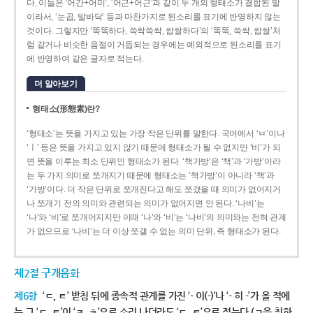
다. 이들은 ‘어간+어미’, ‘어근+어근’과 같이 두 개의 형태소가 결합된 말
이라서, ‘눈곱, 발바닥’ 등과 마찬가지로 된소리를 표기에 반영하지 않는
것이다. 그렇지만 ‘똑똑하다, 쓱싹쓱싹, 쌉쌀하다’의 ‘똑똑, 쓱싹, 쌉쌀’처
럼 같거나 비슷한 음절이 거듭되는 경우에는 예외적으로 된소리를 표기
에 반영하여 같은 글자로 적는다.
더 알아보기
형태소(形態素)란?
‘형태소’는 뜻을 가지고 있는 가장 작은 단위를 말한다. 국어에서 ‘ㅂ’이나
‘ㅣ’ 등은 뜻을 가지고 있지 않기 때문에 형태소가 될 수 없지만 ‘비’가 되
면 뜻을 이루는 최소 단위인 형태소가 된다. ‘책가방’은 ‘책’과 ‘가방’이라
는 두 가지 의미로 쪼개지기 때문에 형태소는 ‘책가방’이 아니라 ‘책’과
‘가방’이다. 더 작은 단위로 쪼개진다고 해도 쪼갰을 때 의미가 없어지거
나 쪼개기 전의 의미와 관련되는 의미가 없어지면 안 된다. ‘나비’는
‘나’와 ‘비’로 쪼개어지지만 이때 ‘나’와 ‘비’는 ‘나비’의 의미와는 전혀 관계
가 없으므로 ‘나비’는 더 이상 쪼갤 수 없는 의미 단위, 즉 형태소가 된다.
제2절 구개음화
제6항
‘ㄷ, ㅌ’ 받침 뒤에 종속적 관계를 가진 ‘- 이(-)’나 ‘- 히 -’가 올 적에
는 그 ‘ㄷ, ㅌ’이 ‘ㅈ, ㅊ’으로 소리 나더라도 ‘ㄷ, ㅌ’으로 적는다.(ㄱ을 취하