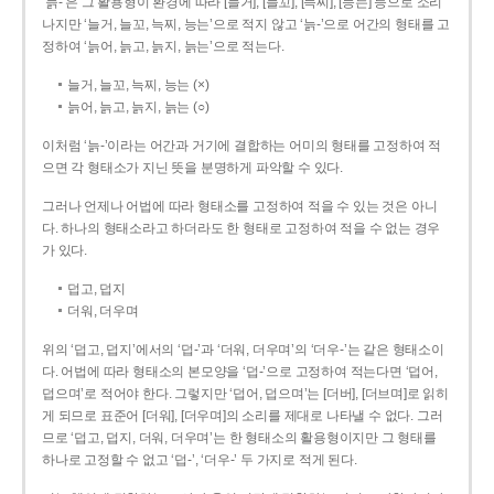
‘늙-’은 그 활용형이 환경에 따라 [늘거], [늘꼬], [늑찌], [능는] 등으로 소리
나지만 ‘늘거, 늘꼬, 늑찌, 능는’으로 적지 않고 ‘늙-’으로 어간의 형태를 고
정하여 ‘늙어, 늙고, 늙지, 늙는’으로 적는다.
늘거, 늘꼬, 늑찌, 능는 (×)
늙어, 늙고, 늙지, 늙는 (○)
이처럼 ‘늙-­’이라는 어간과 거기에 결합하는 어미의 형태를 고정하여 적
으면 각 형태소가 지닌 뜻을 분명하게 파악할 수 있다.
그러나 언제나 어법에 따라 형태소를 고정하여 적을 수 있는 것은 아니
다. 하나의 형태소라고 하더라도 한 형태로 고정하여 적을 수 없는 경우
가 있다.
덥고, 덥지
더워, 더우며
위의 ‘덥고, 덥지’에서의 ‘덥-­’과 ‘더워, 더우며’의 ‘더우-­’는 같은 형태소이
다. 어법에 따라 형태소의 본모양을 ‘덥-­’으로 고정하여 적는다면 ‘덥어,
덥으며’로 적어야 한다. 그렇지만 ‘덥어, 덥으며’는 [더버], [더브며]로 읽히
게 되므로 표준어 [더워], [더우며]의 소리를 제대로 나타낼 수 없다. 그러
므로 ‘덥고, 덥지, 더워, 더우며’는 한 형태소의 활용형이지만 그 형태를
하나로 고정할 수 없고 ‘덥-’, ‘더우-’ 두 가지로 적게 된다.