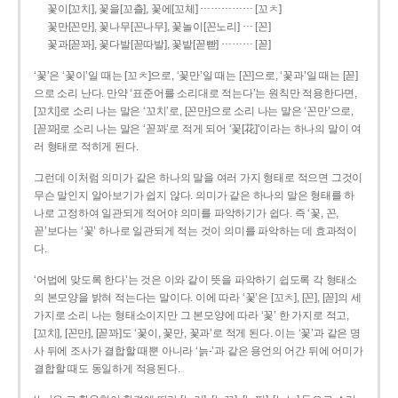
……………
꽃이[꼬치], 꽃을[꼬츨], 꽃에[꼬체]
[꼬ㅊ]
…
꽃만[꼰만], 꽃나무[꼰나무], 꽃놀이[꼰노리]
[꼰]
………
꽃과[꼳꽈], 꽃다발[꼳따발], 꽃밭[꼳빧]
[꼳]
‘꽃’은 ‘꽃이’일 때는 [꼬ㅊ]으로, ‘꽃만’일 때는 [꼰]으로, ‘꽃과’일 때는 [꼳]
으로 소리 난다. 만약 ‘표준어를 소리대로 적는다’는 원칙만 적용한다면,
[꼬치]로 소리 나는 말은 ‘꼬치’로, [꼰만]으로 소리 나는 말은 ‘꼰만’으로,
[꼳꽈]로 소리 나는 말은 ‘꼳꽈’로 적게 되어 ‘꽃[花]’이라는 하나의 말이 여
러 형태로 적히게 된다.
그런데 이처럼 의미가 같은 하나의 말을 여러 가지 형태로 적으면 그것이
무슨 말인지 알아보기가 쉽지 않다. 의미가 같은 하나의 말은 형태를 하
나로 고정하여 일관되게 적어야 의미를 파악하기가 쉽다. 즉 ‘꽃, 꼰,
꼳’보다는 ‘꽃’ 하나로 일관되게 적는 것이 의미를 파악하는 데 효과적이
다.
‘어법에 맞도록 한다’는 것은 이와 같이 뜻을 파악하기 쉽도록 각 형태소
의 본모양을 밝혀 적는다는 말이다. 이에 따라 ‘꽃’은 [꼬ㅊ], [꼰], [꼳]의 세
가지로 소리 나는 형태소이지만 그 본모양에 따라 ‘꽃’ 한 가지로 적고,
[꼬치], [꼰만], [꼳꽈]도 ‘꽃이, 꽃만, 꽃과’로 적게 된다. 이는 ‘꽃’과 같은 명
사 뒤에 조사가 결합할 때뿐 아니라 ‘늙-’과 같은 용언의 어간 뒤에 어미가
결합할 때도 동일하게 적용된다.