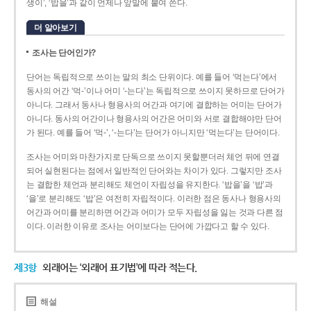
생이’, ‘밥을’과 같이 언제나 앞말에 붙여 쓴다.
더 알아보기
조사는 단어인가?
단어는 독립적으로 쓰이는 말의 최소 단위이다. 예를 들어 ‘먹는다’에서
동사의 어간 ‘먹-­’이나 어미 ‘­-는다’는 독립적으로 쓰이지 못하므로 단어가
아니다. 그래서 동사나 형용사의 어간과 여기에 결합하는 어미는 단어가
아니다. 동사의 어간이나 형용사의 어간은 어미와 서로 결합해야만 단어
가 된다. 예를 들어 ‘먹-’, ‘-는다’는 단어가 아니지만 ‘먹는다’는 단어이다.
조사는 어미와 마찬가지로 단독으로 쓰이지 못할뿐더러 체언 뒤에 연결
되어 실현된다는 점에서 일반적인 단어와는 차이가 있다. 그렇지만 조사
는 결합한 체언과 분리해도 체언이 자립성을 유지한다. ‘밥을’을 ‘밥’과
‘을’로 분리해도 ‘밥’은 여전히 자립적이다. 이러한 점은 동사나 형용사의
어간과 어미를 분리하면 어간과 어미가 모두 자립성을 잃는 것과 다른 점
이다. 이러한 이유로 조사는 어미보다는 단어에 가깝다고 할 수 있다.
제3항
외래어는 ‘외래어 표기법’에 따라 적는다.
해설