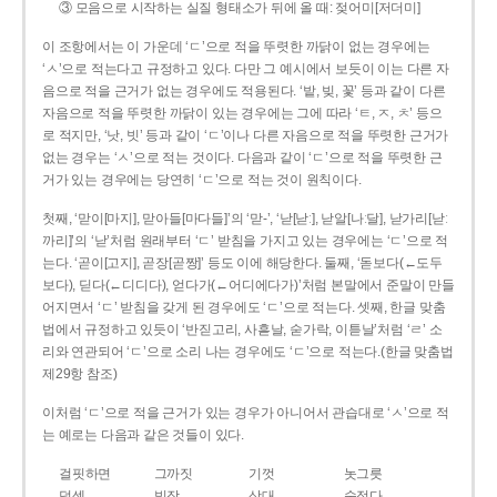
③ 모음으로 시작하는 실질 형태소가 뒤에 올 때: 젖어미[저더미]
이 조항에서는 이 가운데 ‘ㄷ’으로 적을 뚜렷한 까닭이 없는 경우에는
‘ㅅ’으로 적는다고 규정하고 있다. 다만 그 예시에서 보듯이 이는 다른 자
음으로 적을 근거가 없는 경우에도 적용된다. ‘밭, 빚, 꽃’ 등과 같이 다른
자음으로 적을 뚜렷한 까닭이 있는 경우에는 그에 따라 ‘ㅌ, ㅈ, ㅊ’ 등으
로 적지만, ‘낫, 빗’ 등과 같이 ‘ㄷ’이나 다른 자음으로 적을 뚜렷한 근거가
없는 경우는 ‘ㅅ’으로 적는 것이다. 다음과 같이 ‘ㄷ’으로 적을 뚜렷한 근
거가 있는 경우에는 당연히 ‘ㄷ’으로 적는 것이 원칙이다.
첫째, ‘맏이[마지], 맏아들[마다들]’의 ‘맏-’, ‘낟[낟ː], 낟알[나ː달], 낟가리[낟ː
까리]’의 ‘낟’처럼 원래부터 ‘ㄷ’ 받침을 가지고 있는 경우에는 ‘ㄷ’으로 적
는다. ‘곧이[고지], 곧장[곧짱]’ 등도 이에 해당한다. 둘째, ‘돋보다(←도두
보다), 딛다(←디디다), 얻다가(←어디에다가)’처럼 본말에서 준말이 만들
어지면서 ‘ㄷ’ 받침을 갖게 된 경우에도 ‘ㄷ’으로 적는다. 셋째, 한글 맞춤
법에서 규정하고 있듯이 ‘반짇고리, 사흗날, 숟가락, 이튿날’처럼 ‘ㄹ’ 소
리와 연관되어 ‘ㄷ’으로 소리 나는 경우에도 ‘ㄷ’으로 적는다.(한글 맞춤법
제29항 참조)
이처럼 ‘ㄷ’으로 적을 근거가 있는 경우가 아니어서 관습대로 ‘ㅅ’으로 적
는 예로는 다음과 같은 것들이 있다.
걸핏하면
그까짓
기껏
놋그릇
덧셈
빗장
삿대
숫접다