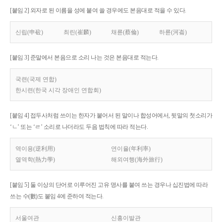
[붙임 2] 외자로 된 이름을 성에 붙여 쓸 경우에도 본음대로 적을 수 있다.
신립(申砬)
최린(崔麟)
채륜(蔡倫)
하륜(河崙)
[붙임 3] 준말에서 본음으로 소리 나는 것은 본음대로 적는다.
국련(국제 연합)
한시련(한국 시각 장애인 연합회)
[붙임 4] 접두사처럼 쓰이는 한자가 붙어서 된 말이나 합성어에서, 뒷말의 첫소리가
‘ㄴ’ 또는 ‘ㄹ’ 소리로 나더라도 두음 법칙에 따라 적는다.
역이용(逆利用)
연이율(年利率)
열역학(熱力學)
해외여행(海外旅行)
[붙임 5] 둘 이상의 단어로 이루어진 고유 명사를 붙여 쓰는 경우나 십진법에 따라
쓰는 수(數)도 붙임 4에 준하여 적는다.
서울여관
신흥이발관