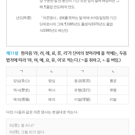
상 구분한 일 년 동안의 기간. 또는 앞의 말에 해당하는 그
해. ¶ 졸업 연도/제작 연도.
년도(年度)
「의존명사」((해를 뜻하는 말 뒤에 쓰여)) 일정한 기간
단위로서의 그해. ¶ 1985년도 출생자/1970년도 졸업
식/1990년도 예산안.
제11항
한자음 ‘랴, 려, 례, 료, 류, 리’가 단어의 첫머리에 올 적에는, 두음
법칙에 따라 ‘야, 여, 예, 요, 유, 이’로 적는다.(ㄱ을 취하고, ㄴ을 버림.)
ㄱ
ㄴ
ㄱ
ㄴ
양심(良心)
량심
용궁(龍宮)
룡궁
역사(歷史)
력사
유행(流行)
류행
예의(禮儀)
례의
이발(理髮)
리발
다만, 다음과 같은 의존 명사는 본음대로 적는다.
리(里): 몇 리냐?
리(理): 그럴 리가 없다.