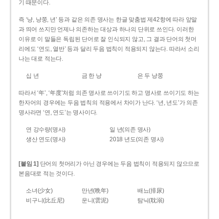
기 때문이다.
즉 ‘냥, 냥쭝, 년’ 등과 같은 의존 명사는 한글 맞춤법 제42항에 따라 앞말
과 띄어 쓰지만 언제나 의존하는 대상과 하나의 단위로 쓰인다. 이러한
이유로 이 말들은 독립된 단어로 잘 인식되지 않고, 그 결과 단어의 첫머
리에도 ‘연도, 열반’ 등과 달리 두음 법칙이 적용되지 않는다. 따라서 소리
나는 대로 적는다.
십 년
금 한 냥
은 두 냥쭝
따라서 ‘年’, ‘年度’처럼 의존 명사로 쓰이기도 하고 명사로 쓰이기도 하는
한자어의 경우에는 두음 법칙의 적용에서 차이가 난다. ‘년, 년도’가 의존
명사라면 ‘연, 연도’는 명사이다.
연 강수량(명사)
일 년(의존 명사)
생산 연도(명사)
2018 년도(의존 명사)
[붙임 1]
단어의 첫머리가 아닌 경우에는 두음 법칙이 적용되지 않으므로
본음대로 적는 것이다.
소녀(少女)
만년(晩年)
배뇨(排尿)
비구니(比丘尼)
운니(雲泥)
탐닉(耽溺)