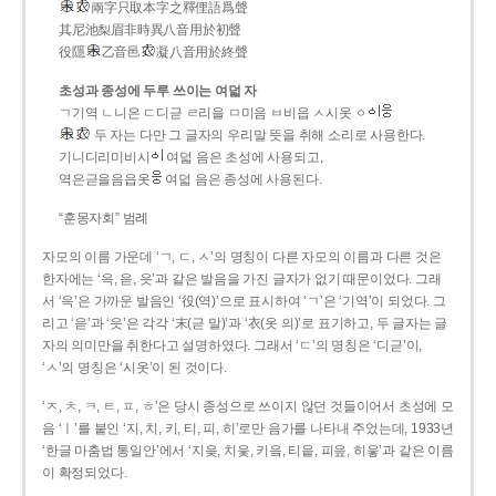
兩字只取本字之釋俚語爲聲
其尼池梨眉非時異八音用於初聲
役隱
乙音邑
凝八音用於終聲
초성과 종성에 두루 쓰이는 여덟 자
ㄱ기역 ㄴ니은 ㄷ디귿 ㄹ리을 ㅁ미음 ㅂ비읍 ㅅ시옷 ㆁ
두 자는 다만 그 글자의 우리말 뜻을 취해 소리로 사용한다.
기니디리미비시
여덟 음은 초성에 사용되고,
역은귿을음읍옷
여덟 음은 종성에 사용된다.
“훈몽자회” 범례
자모의 이름 가운데 ‘ㄱ, ㄷ, ㅅ’의 명칭이 다른 자모의 이름과 다른 것은
한자에는 ‘윽, 읃, 읏’과 같은 발음을 가진 글자가 없기 때문이었다. 그래
서 ‘윽’은 가까운 발음인 ‘役(역)’으로 표시하여 ‘ㄱ’은 ‘기역’이 되었다. 그
리고 ‘읃’과 ‘읏’은 각각 ‘末(귿 말)’과 ‘衣(옷 의)’로 표기하고, 두 글자는 글
자의 의미만을 취한다고 설명하였다. 그래서 ‘ㄷ’의 명칭은 ‘디귿’이,
‘ㅅ’의 명칭은 ‘시옷’이 된 것이다.
‘ㅈ, ㅊ, ㅋ, ㅌ, ㅍ, ㅎ’은 당시 종성으로 쓰이지 않던 것들이어서 초성에 모
음 ‘ㅣ’를 붙인 ‘지, 치, 키, 티, 피, 히’로만 음가를 나타내 주었는데, 1933년
‘한글 마춤법 통일안’에서 ‘지읒, 치읓, 키읔, 티읕, 피읖, 히읗’과 같은 이름
이 확정되었다.