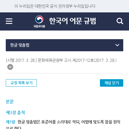
이 누리집은 대한민국 공식 전자정부 누리집입니다.
한글 맞춤법
[시행 2017. 3. 28.] 문화체육관광부 고시 제2017-12호(2017. 3. 28.)
규정 목록 보기
해설 닫기
본문
제1장 총칙
제1항
한글 맞춤법은 표준어를 소리대로 적되, 어법에 맞도록 함을 원칙
으로 한다.