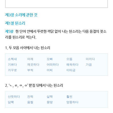
제3장 소리에 관한 것
제1절 된소리
제5항
한 단어 안에서 뚜렷한 까닭 없이 나는 된소리는 다음 음절의 첫소
리를 된소리로 적는다.
1. 두 모음 사이에서 나는 된소리
소쩍새
어깨
오빠
으뜸
아끼다
기쁘다
깨끗하다
어떠하다
해쓱하다
가끔
거꾸로
부썩
어찌
이따금
2. ‘ㄴ, ㄹ, ㅁ, ㅇ’ 받침 뒤에서 나는 된소리
산뜻하다
잔뜩
살짝
훨씬
담뿍
움찔
몽땅
엉뚱하다