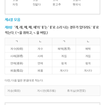
자칫
짓밟다
풋고추
햇곡식
제4절 모음
제8항
‘계, 례, 몌, 폐, 혜’의 ‘ㅖ’는 ‘ㅔ’로 소리 나는 경우가 있더라도 ‘ㅖ’로
적는다. (ㄱ을 취하고, ㄴ을 버림.)
ㄱ
ㄴ
ㄱ
ㄴ
계수(桂樹)
게수
혜택(惠澤)
헤택
사례(謝禮)
사레
계집
게집
연몌(連袂)
연메
핑계
핑게
폐품(廢品)
페품
계시다
게시다
다만, 다음 말은 본음대로 적는다.
게송(偈頌)
게시판(揭示板)
휴게실(休憩室)