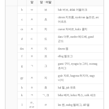
앞
앞ㆍ어말
b
ㅂ
브
bab 버브, ablak 어블러크
citrom 치트롬, nyolcvan 뇰츠번, arc
c
ㅊ
츠
어르츠
cs
ㅊ
치
csavar 처버르, kulcs 쿨치
daru 더루, medve 메드베, gond
d
ㄷ
드
곤드
dzs
ㅈ
지
dzsem 젬
f
ㅍ
프
elfog 엘포그
gumi 구미, nyugta 뉴그터, csomag
g
ㄱ
그
초머그
gyár 자르, hagyma 허지머, nagy
gy
ㅈ
지
너지
h
ㅎ
흐
hal 헐, juh 유흐
k
ㅋ
ㄱ, 크
béka 베커, keksz 켁스, szék 세크
ㄹ,
l
ㄹ
len 렌, meleg 멜레그, dél 델
ㄹㄹ