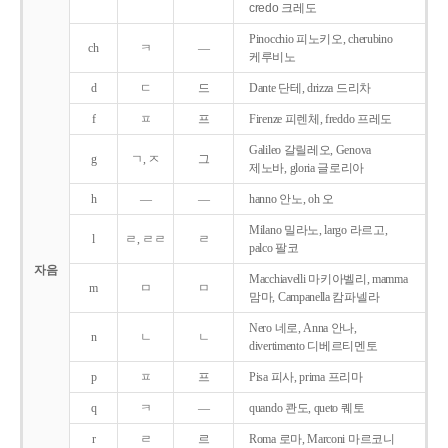
credo 크레도
Pinocchio 피노키오, cherubino
ch
ㅋ
―
케루비노
d
ㄷ
드
Dante 단테, drizza 드리차
f
ㅍ
프
Firenze 피렌체, freddo 프레도
Galileo 갈릴레오, Genova
g
ㄱ, ㅈ
그
제노바, gloria 글로리아
h
―
―
hanno 안노, oh 오
Milano 밀라노, largo 라르고,
l
ㄹ, ㄹㄹ
ㄹ
palco 팔코
자음
Macchiavelli 마키아벨리, mamma
m
ㅁ
ㅁ
맘마, Campanella 캄파넬라
Nero 네로, Anna 안나,
n
ㄴ
ㄴ
divertimento 디베르티멘토
p
ㅍ
프
Pisa 피사, prima 프리마
q
ㅋ
―
quando 콴도, queto 퀘토
r
ㄹ
르
Roma 로마, Marconi 마르코니