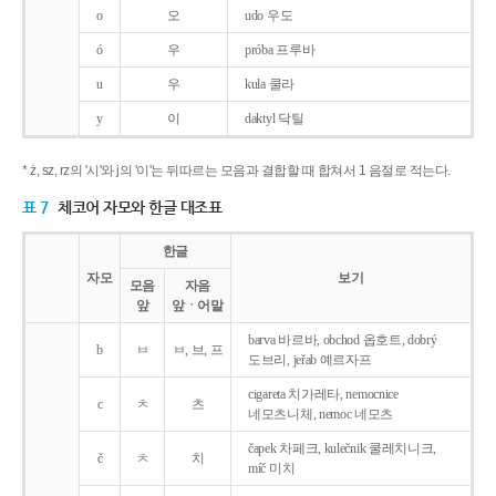
o
오
udo 우도
ó
우
próba 프루바
u
우
kula 쿨라
y
이
daktyl 닥틸
* ż, sz, rz의 '시'와 j의 '이'는 뒤따르는 모음과 결합할 때 합쳐서 1 음절로 적는다.
표 7
체코어 자모와 한글 대조표
한글
자모
보기
모음
자음
앞
앞ㆍ어말
barva 바르바, obchod 옵호트, dobrý
b
ㅂ
ㅂ, 브, 프
도브리, jeřab 예르자프
cigareta 치가레타, nemocnice
c
ㅊ
츠
네모츠니체, nemoc 네모츠
čapek 차페크, kulečnik 쿨레치니크,
č
ㅊ
치
míč 미치