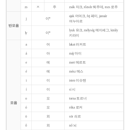
zs
ㅈ
주
zsák 자크, tőzsde 퇴주데, rozs 로주
ajak 어여크, fej 페이, január
j
이*
여누아르
반모음
lyuk 유크, mélység 메이셰그, király
ly
이*
키라이
a
어
lakat 러커트
á
아
máj 마이
e
에
mert 메르트
é
에
mész 메스
i
이
isten 이슈텐
í
이
sí 시
o
오
torna 토르너
모음
ó
오
róka 로커
ö
외
sör 쇠르
ő
외
nő 뇌