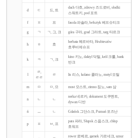
dach 다흐, zdrowy 즈드로비, słodki
d
ㄷ
드, 트
스워트키, pod 포트
f
ㅍ
프
fasola 파솔라, befsztyk 베프슈티크
g
ㄱ
ㄱ, 그, 크
góra 구라, grad 그라트, targ 타르크
herbata 헤르바타, Hrubieszów
h
ㅎ
흐
흐루비에슈프
kino 키노, daktyl 닥틸, król 크룰, bank
k
ㅋ
ㄱ, 크
반크
ㄹ,
l
ㄹ
lis 리스, kolano 콜라노, motyl 모틸
ㄹㄹ
m
ㅁ
ㅁ, 므
most 모스트, zimno 짐노, sam 삼
nerka 네르카, dokument 도쿠멘트,
n
ㄴ
ㄴ
dywan 디반
ń
ㅡ
ㄴ
Gdańsk 그단스크, Poznań 포즈난
para 파라, Słupsk 스웁스크, chłop
p
ㅍ
ㅂ, 프
흐워프
rower 로베르, garnek 가르네크, sznur