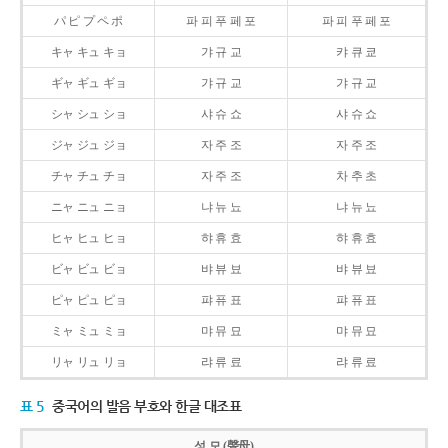
パ ピ プ ペ ポ
파 피 푸 페 포
파 피 푸 페 포
キャ キュ キョ
갸 규 교
캬 큐 쿄
ギャ ギュ ギョ
갸 규 교
갸 규 교
シャ シュ ショ
샤 슈 쇼
샤 슈 쇼
ジャ ジュ ジョ
자 주 조
자 주 조
チャ チュ チョ
자 주 조
차 추 초
ニャ ニュ ニョ
냐 뉴 뇨
냐 뉴 뇨
ヒャ ヒュ ヒョ
햐 휴 효
햐 휴 효
ビャ ビュ ビョ
뱌 뷰 뵤
뱌 뷰 뵤
ピャ ピュ ピョ
퍄 퓨 표
퍄 퓨 표
ミャ ミュ ミョ
먀 뮤 묘
먀 뮤 묘
リャ リュ リョ
랴 류 료
랴 류 료
표 5
중국어의 발음 부호와 한글 대조표
성 모 (聲母)