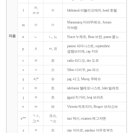
ㄹ,
l
ㄹ
bibliotecǎ 비블리오테커, hotel 호텔
ㄹㄹ
Maramureş 마라무레슈, Avram
m
ㅁ
ㅁ
아브람
자음
n
ㄴ
ㄴ, 느
Nucet 누체트, Bran 브란, pumn 품느
pianist 피아니스트, septembrie
p
ㅍ
ㅂ, 프
셉템브리에, cap 카프
r
ㄹ
르
radio 라디오, dor 도르
s
ㅅ
스
Sibiu 시비우, pas 파스
ş
시*
슈
şag 샤그, Mureş 무레슈
t
ㅌ
트
telefonist 텔레포니스트, bilet 빌레트
ţ
ㅊ
츠
ţigarǎ 치가러, braţ 브라츠
v
ㅂ
브
Victoria 빅토리아, Braşov 브라쇼브
ㄱㅅ,
크스,
x**
taxi 탁시, examen 에그자멘
그ㅈ
ㄱ스
z
ㅈ
즈
ziar 지아르, autobuz 아우토부즈