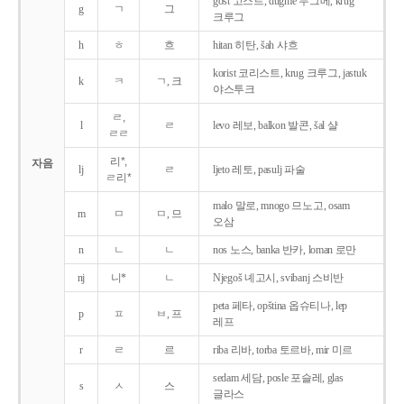
gost 고스트, dugme 두그메, krug
g
ㄱ
그
크루그
h
ㅎ
흐
hitan 히탄, šah 샤흐
korist 코리스트, krug 크루그, jastuk
k
ㅋ
ㄱ, 크
야스투크
ㄹ,
l
ㄹ
levo 레보, balkon 발콘, šal 샬
ㄹㄹ
리*,
자음
lj
ㄹ
ljeto 레토, pasulj 파술
ㄹ리*
malo 말로, mnogo 므노고, osam
m
ㅁ
ㅁ, 므
오삼
n
ㄴ
ㄴ
nos 노스, banka 반카, loman 로만
nj
니*
ㄴ
Njegoš 녜고시, svibanj 스비반
peta 페타, opština 옵슈티나, lep
p
ㅍ
ㅂ, 프
레프
r
ㄹ
르
riba 리바, torba 토르바, mir 미르
sedam 세담, posle 포슬레, glas
s
ㅅ
스
글라스