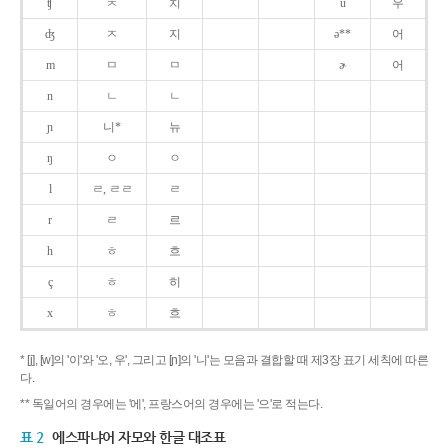
ʧ
ㅊ
치
u
우
ʤ
ㅈ
지
ə**
어
m
ㅁ
ㅁ
ɚ
어
n
ㄴ
ㄴ
ɲ
니*
뉴
ŋ
ㅇ
ㅇ
l
ㄹ, ㄹㄹ
ㄹ
r
ㄹ
르
h
ㅎ
흐
ç
ㅎ
히
x
ㅎ
흐
* [j], [w]의 '이'와 '오, 우', 그리고 [ɲ]의 '니'는 모음과 결합할 때 제3장 표기 세칙에 따른
다.
** 독일어의 경우에는 '에', 프랑스어의 경우에는 '으'로 적는다.
표 2
에스파냐어 자모와 한글 대조표