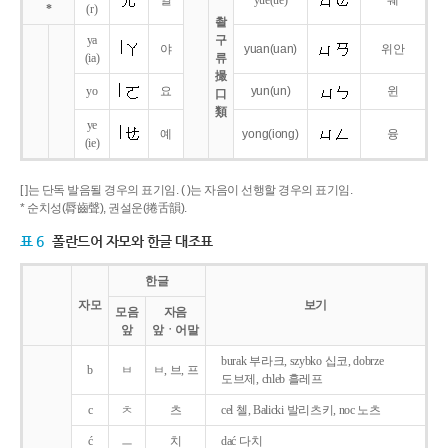
얼
yue
(ue)
웨
*
(r)
촬
ya
구
야
yuan
(uan)
위안
(ia)
류
撮
yo
요
yun
(un)
윈
口
類
ye
예
yong
(iong)
융
(ie)
[ ]는 단독 발음될 경우의 표기임. ( )는 자음이 선행할 경우의 표기임.
* 순치성(脣齒聲), 권설운(捲舌韻).
표 6
폴란드어 자모와 한글 대조표
한글
자모
보기
모음
자음
앞
앞ㆍ어말
burak 부라크, szybko 십코, dobrze
b
ㅂ
ㅂ, 브, 프
도브제, chleb 흘레프
c
ㅊ
츠
cel 첼, Balicki 발리츠키, noc 노츠
ć
ㅡ
치
dać 다치