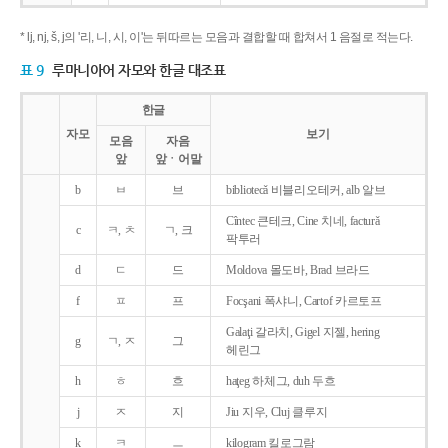
* lj, nj, š, j의 '리, 니, 시, 이'는 뒤따르는 모음과 결합할 때 합쳐서 1 음절로 적는다.
표 9
루마니아어 자모와 한글 대조표
한글
자모
보기
모음
자음
앞
앞ㆍ어말
b
ㅂ
브
bibliotecǎ 비블리오테커, alb 알브
Cîntec 큰테크, Cine 치네, facturǎ
c
ㅋ, ㅊ
ㄱ, 크
팍투러
d
ㄷ
드
Moldova 몰도바, Brad 브라드
f
ㅍ
프
Focşani 폭샤니, Cartof 카르토프
Galaţi 갈라치, Gigel 지젤, hering
g
ㄱ, ㅈ
그
헤린그
h
ㅎ
흐
haţeg 하체그, duh 두흐
j
ㅈ
지
Jiu 지우, Cluj 클루지
k
ㅋ
ㅡ
kilogram 킬로그람