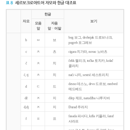
표 8
세르보크로아트어 자모와 한글 대조표
한글
자모
보기
모음
자음
앞
앞ㆍ어말
bog 보그, drobnjak 드로브냐크,
b
ㅂ
브
pogreb 포그레브
c
ㅊ
츠
cigara 치가라, novac 노바츠
čelik 첼리크, točka 토치카, kolač
č
ㅊ
치
콜라치
ć, tj
ㅊ
치
naći 나치, sestrić 세스트리치
desno 데스노, drvo 드르보, medved
d
ㄷ
드
메드베드
dž
ㅈ
지
džep 제프, narudžba 나루지바
đ,dj
ㅈ
지
Ðurađ 주라지
fasada 파사다, kifla 키플라, šaraf
f
ㅍ
프
샤라프