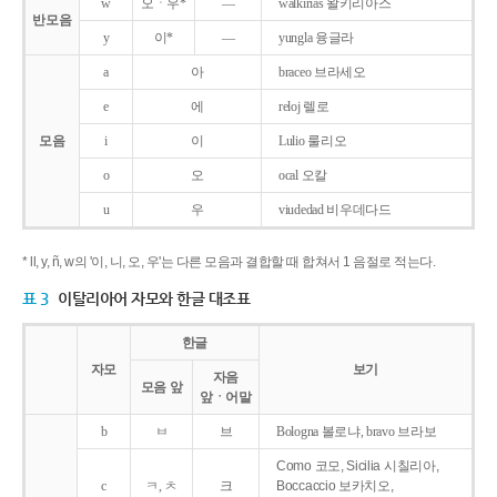
w
오ㆍ우*
―
walkirias 왈키리아스
반모음
y
이*
―
yungla 융글라
a
아
braceo 브라세오
e
에
reloj 렐로
모음
i
이
Lulio 룰리오
o
오
ocal 오칼
u
우
viudedad 비우데다드
* ll, y, ñ, w의 '이, 니, 오, 우'는 다른 모음과 결합할 때 합쳐서 1 음절로 적는다.
표 3
이탈리아어 자모와 한글 대조표
한글
자모
보기
자음
모음 앞
앞ㆍ어말
b
ㅂ
브
Bologna 볼로냐, bravo 브라보
Como 코모, Sicilia 시칠리아,
c
ㅋ, ㅊ
크
Boccaccio 보카치오,