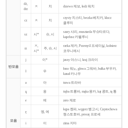
dż,
ㅈ
치
drzewo 제보, łodż 워치
drz
czysty 치스티, beczka 베치카, klucz
cz
ㅊ
치
클루치
szary 샤리, musztarda 무슈타르다,
sz
시*
슈, 시
kapelusz 카펠루시
ㅈ,
rzeka 제카, Przemyśl 프셰미실, kołnierz
rz
주, 슈, 시
시*
코우니에시
j
이*
jasny 야스니, kraj 크라이
반모음
łono 워노, głowa 그워바, bułka 부우카,
ł
우
kanał 카나우
a
아
trawa 트라바
ą̨
옹
trąba 트롱바, mąka 몽카, kąt 콩트, tą 통
e
에
zero 제로
kępa 켕파, węgorz 벵고시, Częstochowa
ę
엥, 에
쳉스토호바, proszę 프로셰
모음
i
이
zima 지마