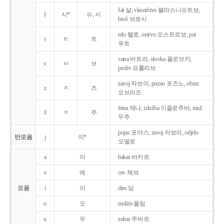
šal 샬, vlasništvo 블라스니슈트보,
š
시*
슈, 시
broš 브로시
telo 텔로, ostrvo 오스트르보, put
t
ㅌ
트
푸트
vatra 바트라, olovka 올로브카,
v
ㅂ
브
proliv 프롤리브
zavoj 자보이, pozno 포즈노, obraz
z
ㅈ
즈
오브라즈
žena 제나, izložba 이즐로주바, muž
ž
ㅈ
주
무주
pojas 포야스, zavoj 자보이, odjelo
반모음
j
이*
오델로
a
아
bakar 바카르
e
에
cev 체브
모음
i
이
dim 딤
o
오
molim 몰림
u
우
zubar 주바르