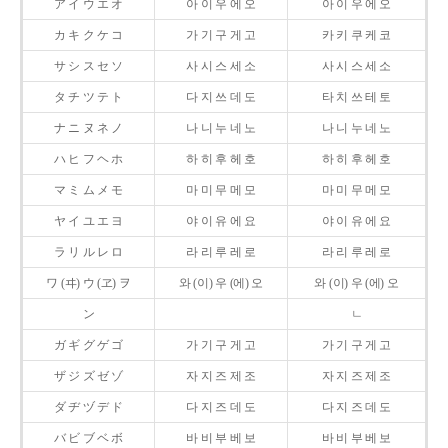
ア イ ウ エ オ
아 이 우 에 오
아 이 우 에 오
カ キ ク ケ コ
가 기 구 게 고
카 키 쿠 케 코
サ シ ス セ ソ
사 시 스 세 소
사 시 스 세 소
タ チ ツ テ ト
다 지 쓰 데 도
타 치 쓰 테 토
ナ ニ ヌ ネ ノ
나 니 누 네 노
나 니 누 네 노
ハ ヒ フ ヘ ホ
하 히 후 헤 호
하 히 후 헤 호
マ ミ ム メ モ
마 미 무 메 모
마 미 무 메 모
ヤ イ ユ エ ヨ
야 이 유 에 요
야 이 유 에 요
ラ リ ル レ ロ
라 리 루 레 로
라 리 루 레 로
ワ (ヰ) ウ (ヱ) ヲ
와 (이) 우 (에) 오
와 (이) 우 (에) 오
ン
ㄴ
ガ ギ グ ゲ ゴ
가 기 구 게 고
가 기 구 게 고
ザ ジ ズ ゼ ゾ
자 지 즈 제 조
자 지 즈 제 조
ダ ヂ ヅ デ ド
다 지 즈 데 도
다 지 즈 데 도
バ ビ ブ ベ ボ
바 비 부 베 보
바 비 부 베 보