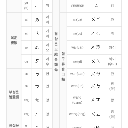
yu
위
ying
(ing)
잉
(u)
아
ai
wa
(ua)
와
이
에
ei
wo
(uo)
워
결
이
복운
합
複韻
운
아
ao
wai
(uai)
와이
모
오
합
結
어
구
웨이
合
ou
wei
(ui)
우
류
(우이)
韻
合
母
an
안
wan
(uan)
완
口
類
원
en
언
wen
(un)
(운)
부성운
附聲韻
wang
ang
앙
왕
(uang)
웡
eng
엉
weng
(ong)
(웅)
권설운
er