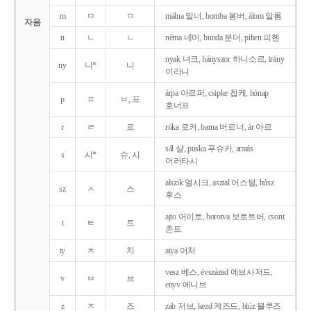
m
ㅁ
ㅁ
málna 말너, bomba 봄버, álom 알롬
자음
n
ㄴ
ㄴ
néma 네머, bunda 분더, pihen 피헨
nyak 녀크, hányszor 하니소르, irány
ny
니*
니
이라니
árpa 아르퍼, csipke 칩케, hónap
p
ㅍ
ㅂ, 프
호너프
r
ㄹ
르
róka 로커, barna 버르너, ár 아르
sál 샬, puska 푸슈카, aratás
s
시*
슈, 시
어러타시
alszik 얼시크, asztal 어스털, húsz
sz
ㅅ
스
후스
ajto 어이토, borotva 보로트버, csont
t
ㅌ
트
촌트
ty
ㅊ
치
atya 어처
vesz 베스, évszázad 에브사저드,
v
ㅂ
브
enyv 에니브
z
ㅈ
즈
zab 저브, kezd 케즈드, blúz 블루즈