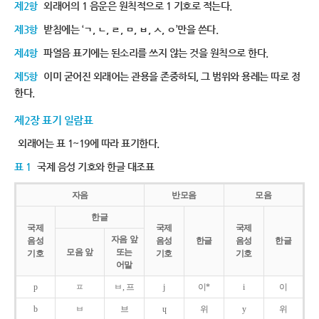
제2항
외래어의 1 음운은 원칙적으로 1 기호로 적는다.
제3항
받침에는 ‘ㄱ, ㄴ, ㄹ, ㅁ, ㅂ, ㅅ, ㅇ’만을 쓴다.
제4항
파열음 표기에는 된소리를 쓰지 않는 것을 원칙으로 한다.
제5항
이미 굳어진 외래어는 관용을 존중하되, 그 범위와 용례는 따로 정
한다.
제2장 표기 일람표
외래어는 표 1~19에 따라 표기한다.
표 1
국제 음성 기호와 한글 대조표
자음
반모음
모음
한글
국제
국제
국제
자음 앞
음성
음성
한글
음성
한글
모음 앞
또는
기호
기호
기호
어말
p
ㅍ
ㅂ, 프
j
이*
i
이
b
ㅂ
브
ɥ
위
y
위