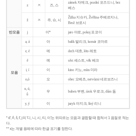
zámek 자메크, pozdní 포즈드니, bez
z
ㅈ
즈, 스
베스
Žižka 지슈카, Žvěřina 주베르지나,
ž
ㅈ
주, 슈, 시
Brož 브로시
반모음
j
이*
jaro 야로, pokoj 포코이
a, á
아
balík 발리크, komár 코마르
e, é
에
dech 데흐, léto 레토
ě
예
sěst 셰스트, věk 베크
i, í
이
kino 키노, míra 미라
모음
o,ó
오
obec 오베츠, nervózni 네르보즈니
u, ú,
우
buben 부벤, úrok 우로크, dům 둠
ů
y, ý
이
jazyk
야지크, líný 리니
* d', ň, š, t', j의 '디, 니, 시, 티, 이'는 뒤따르는 모음과 결합할 때 합쳐서 1 음절로 적는
다.
** x는 개별 용례에 따라 한글 표기를 정한다.