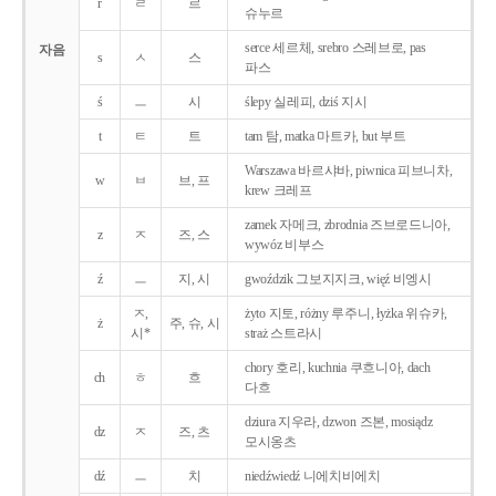
r
ㄹ
르
슈누르
serce 세르체, srebro 스레브로, pas
자음
s
ㅅ
스
파스
ś
ㅡ
시
ślepy 실레피, dziś 지시
t
ㅌ
트
tam 탐, matka 마트카, but 부트
Warszawa 바르샤바, piwnica 피브니차,
w
ㅂ
브, 프
krew 크레프
zamek 자메크, zbrodnia 즈브로드니아,
z
ㅈ
즈, 스
wywóz 비부스
ź
ㅡ
지, 시
gwoździk 그보지지크, więź 비엥시
ㅈ,
żyto 지토, różny 루주니, łyżka 위슈카,
ż
주, 슈, 시
시*
straż 스트라시
chory 호리, kuchnia 쿠흐니아, dach
ch
ㅎ
흐
다흐
dziura 지우라, dzwon 즈본, mosiądz
dz
ㅈ
즈, 츠
모시옹츠
dź
ㅡ
치
niedźwiedź 니에치비에치