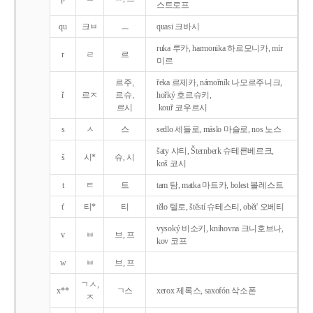
스트로프
qu
크ㅂ
ㅡ
quasi 크바시
ruka 루카, harmonika 하르모니카, mír
r
ㄹ
르
미르
르주,
řeka 르제카, námořník 나모르주니크,
ř
르ㅈ
르슈,
hořký 호르슈키,
르시
kouř 코우르시
s
ㅅ
스
sedlo 세들로, máslo 마슬로, nos 노스
šaty 샤티, Šternberk 슈테른베르크,
š
시*
슈, 시
koš 코시
t
ㅌ
트
tam 탐, matka 마트카, bolest 볼레스트
t'
티*
티
tělo 텔로, štěstí 슈테스티, obět' 오베티
vysoký 비소키, knihovna 크니호브나,
v
ㅂ
브, 프
kov 코프
w
ㅂ
브, 프
ㄱㅅ,
x**
ㄱ스
xerox 제록스, saxofón 삭소폰
ㅈ