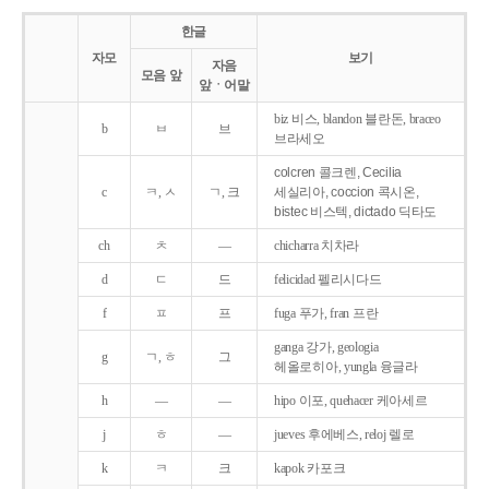
한글
자모
보기
자음
모음 앞
앞ㆍ어말
biz 비스, blandon 블란돈, braceo
b
ㅂ
브
브라세오
colcren 콜크렌, Cecilia
c
ㅋ, ㅅ
ㄱ, 크
세실리아, coccion 콕시온,
bistec 비스텍, dictado 딕타도
ch
ㅊ
―
chicharra 치차라
d
ㄷ
드
felicidad 펠리시다드
f
ㅍ
프
fuga 푸가, fran 프란
ganga 강가, geologia
g
ㄱ, ㅎ
그
헤올로히아, yungla 융글라
h
―
―
hipo 이포, quehacer 케아세르
j
ㅎ
―
jueves 후에베스, reloj 렐로
k
ㅋ
크
kapok 카포크