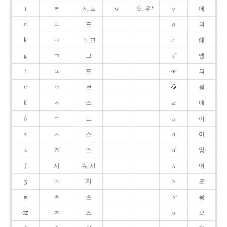
t
ㅌ
ㅅ, 트
w
오, 우*
e
에
d
ㄷ
드
ø
외
k
ㅋ
ㄱ, 크
ɛ
에
g
ㄱ
그
ɛ̃
앵
f
ㅍ
프
œ
외
v
ㅂ
브
욍
θ
ㅅ
스
æ
애
ð
ㄷ
드
a
아
s
ㅅ
스
ɑ
아
z
ㅈ
즈
ɑ̃
앙
ʃ
시
슈, 시
ʌ
어
ʒ
ㅈ
지
ɔ
오
ʦ
ㅊ
츠
ɔ̃
옹
ʣ
ㅈ
즈
o
오