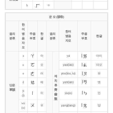
h
ㅎ
운 모 (韻母)
한
어
한어
음의
병
주음
한
음의
주음
병음
한글
분류
음
부호
글
분류
부호
자모
자
모
a
아
yai
야이
o
오
yao
(iao)
야오
e
어
you
(iou,
iu)
유
제
치
ê
에
yan
(ian)
옌
단운
류
單韻
齊
yi
이
yin(in)
인
齒
(i)
類
wu
우
yang
(iang)
양
(u)