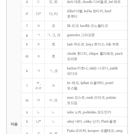
d
ㄷ
드, 트
dech 데흐, divadlo 디바들로, led 레트
d'ábel 댜벨, lod'ka 로티카, hrud'
d'
디*
디, 티
흐루티
f
ㅍ
프
fík 피크, knoflík 크노플리크
g
ㄱ
ㄱ, 그, 크
gramofon 그라모폰
h
ㅎ
흐
hadr 하드르, hmyz 흐미스, bůh 부흐
choditi 호디티, chlapec 흘라페츠, prach
ch
ㅎ
흐
프라흐
kachna 카흐나, nikdy 니크디, padák
k
ㅋ
ㄱ, 크
파다크
ㄹ,
lev 레프, šplhati 슈플하티, postel
l
ㄹ
ㄹㄹ
포스텔
most 모스트, mrak 므라크, podzim
m
ㅁ
ㅁ, 므
포드짐
n
ㄴ
ㄴ
noha 노하, podmínka 포드민카
ň
니*
ㄴ
němý 네미, sáňky 산키, Plzeň 플젠
자음
Praha 프라하, koroptev 코롭테프, strop
p
ㅍ
ㅂ, 프