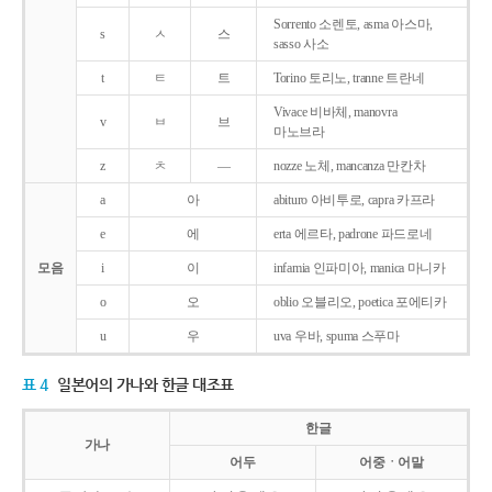
Sorrento 소렌토, asma 아스마,
s
ㅅ
스
sasso 사소
t
ㅌ
트
Torino 토리노, tranne 트란네
Vivace 비바체, manovra
v
ㅂ
브
마노브라
z
ㅊ
―
nozze 노체, mancanza 만칸차
a
아
abituro 아비투로, capra 카프라
e
에
erta 에르타, padrone 파드로네
모음
i
이
infamia 인파미아, manica 마니카
o
오
oblio 오블리오, poetica 포에티카
u
우
uva 우바, spuma 스푸마
표 4
일본어의 가나와 한글 대조표
한글
가나
어두
어중ㆍ어말