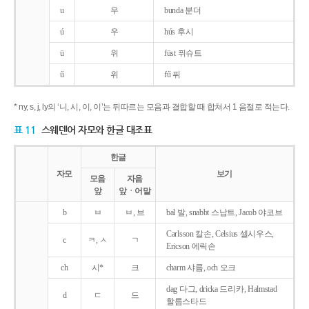
u
우
bunda 분더
ú
우
hús 후시
ü
위
füst 퓌슈트
ű
위
fű 퓌
* ny, s, j, ly의 ‘니, 시, 이, 이’는 뒤따르는 모음과 결합할 때 합쳐서 1 음절로 적는다.
표 11
스웨덴어 자모와 한글 대조표
한글
자모
보기
모음
자음
앞
앞ㆍ어말
b
ㅂ
ㅂ, 브
bal 발, snabbt 스납트, Jacob 야코브
Carlsson 칼손, Celsius 셀시우스,
c
ㅋ, ㅅ
ㄱ
Ericson 에릭손
ch
시*
크
charm 샤름, och 오크
dag 다그, dricka 드리카, Halmstad
d
ㄷ
드
할름스타드