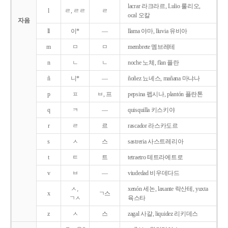
lacrar 라크라르, Lulio 룰리오,
l
ㄹ, ㄹㄹ
ㄹ
ocal 오칼
자음
ll
이*
―
llama 야마, lluvia 유비아
m
ㅁ
ㅁ
membrete 멤브레테
n
ㄴ
ㄴ
noche 노체, flan 플란
ñ
니*
―
ñoñez 뇨녜스, mañana 마냐나
p
ㅍ
ㅂ, 프
pepsina 펩시나, plantón 플란톤
q
ㅋ
―
quisquilla 키스키야
r
ㄹ
르
rascador 라스카도르
s
ㅅ
스
sastreria 사스트레리아
t
ㅌ
트
tetraetro 테트라에트로
v
ㅂ
―
viudedad 비우데다드
ㅅ,
xenón 세논, laxante 락산테, yuxta
x
ㄱ스
ㄱㅅ
육스타
z
ㅅ
스
zagal 사갈, liquidez 리키데스