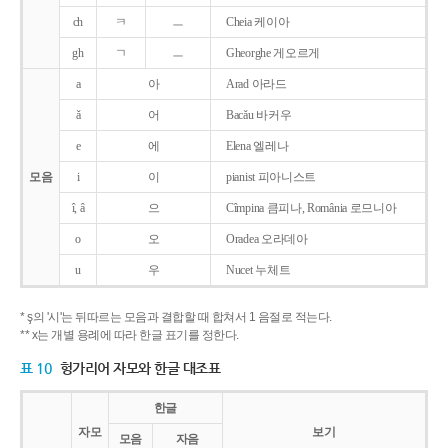
ch
ㅋ
ㅡ
Cheia 케이아
gh
ㄱ
ㅡ
Gheorghe 게오르게
a
아
Arad 아라드
ǎ
어
Bacǎu 바커우
e
에
Elena 엘레나
모음
i
이
pianist 피아니스트
î, â
으
Cîmpina 큼피나, România 로므니아
o
오
Oradea 오라데아
u
우
Nucet 누체트
* ş의 '시'는 뒤따르는 모음과 결합할 때 합쳐서 1 음절로 적는다.
** x는 개별 용례에 따라 한글 표기를 정한다.
표 10
헝가리어 자모와 한글 대조표
한글
자모
보기
모음
자음