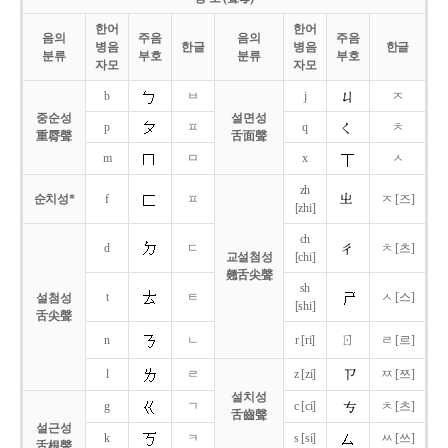
한어
한어
음의
주음
음의
주음
병음
한글
병음
한글
분류
부호
분류
부호
자모
자모
b
ㅂ
j
ㅈ
중순성
설면성
p
ㅍ
q
ㅊ
重脣聲
舌面聲
m
ㅁ
x
ㅅ
zh
순치성*
f
ㅍ
ㅈ [즈]
[zhi]
ch
d
ㄷ
ㅊ [츠]
교설첨성
[chi]
翹舌尖聲
sh
t
ㅌ
ㅅ [스]
설첨성
[shi]
舌尖聲
ㄖ
n
ㄴ
r [ri]
ㄹ [르]
l
ㄹ
z [zi]
ㅉ [쯔]
설치성
g
ㄱ
c [ci]
ㅊ [츠]
舌齒聲
설근성
k
ㅋ
s [si]
ㅆ [쓰]
舌根聲