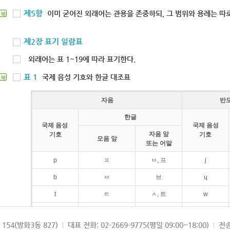
제5항
이미 굳어진 외래어는 관용을 존중하되, 그 범위와 용례는 따로
북
제2장 표기 일람표
외래어는 표 1~19에 따라 표기한다.
표 1
국제 음성 기호와 한글 대조표
북
자음
반
한글
국제 음성
국제 음성
자음 앞
기호
기호
모음 앞
또는 어말
p
ㅍ
ㅂ, 프
j
b
ㅂ
브
ɥ
t
ㅌ
ㅅ, 트
w
d
ㄷ
드
154(방화3동 827)
대표 전화: 02-2669-9775(평일 09:00~18:00)
전송
k
ㅋ
ㄱ, 크