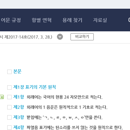
메인콘텐츠 바로가기
어문 규정
항별 연혁
용례 찾기
자료실
비교하기
제2017-14호(2017. 3. 28.)
본문
제1장 표기의 기본 원칙
제1항
외래어는 국어의 현용 24 자모만으로 적는다.
북
제2항
외래어의 1 음운은 원칙적으로 1 기호로 적는다.
제3항
받침에는 ‘ㄱ, ㄴ, ㄹ, ㅁ, ㅂ, ㅅ, ㅇ’만을 쓴다.
제4항
파열음 표기에는 된소리를 쓰지 않는 것을 원칙으로 한다.