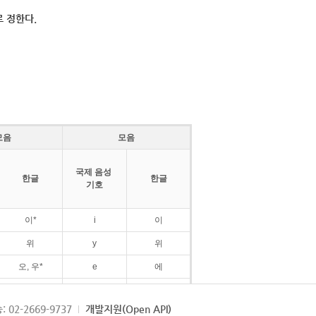
 정한다.
모음
모음
국제 음성
한글
한글
기호
이*
i
이
위
y
위
오, 우*
e
에
ø
외
: 02-2669-9737
개발지원(Open API)
ɛ
에