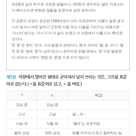
제3항과 같은 취지로 규정한 말들이나, 제3항의 경우와는 달리 거센소리
가 예사소리로 변화한 말들을 표준어로 삼은 경우이다.
① 표준어 규정이 공표된 1988년보다 이미 오래전부터 이름이 얼른 생각
나지 않거나 바로 말하기 곤란한 사람 또는 사물을 가리키는 대명사로
‘거시키’보다는 ‘거시기’가 더 널리 쓰였고 이 조항에서 이를 다시 확인한
것이다.
② ‘푼’은 한자 ‘分’의 고어 발음의 잔재이다. 현대 국어의 ‘할, 푼, 리’나 ‘땡
전 한 푼’ 등에 ‘푼’이 남아 있으나 한자어로 읽을 때에는 ‘분’으로 발음한
다. 따라서 시계의 ‘분침’은 ‘푼침’으로 쓰지 않는다.
제5항
어원에서 멀어진 형태로 굳어져서 널리 쓰이는 것은, 그것을 표준
어로 삼는다.(ㄱ을 표준어로 삼고, ㄴ을 버림.)
ㄱ
ㄴ
비고
강낭-콩
강남-콩
고삿
고샅
겉~, 속~.
사글-세
삭월-세
‘월세’는 표준어임.
울력-성당
위력-성당
떼를 지어서 으르고 협박하는 일.