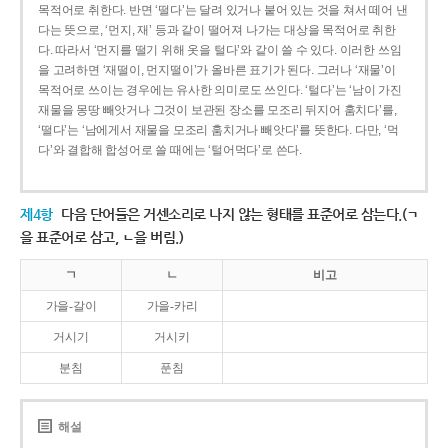
목적어로 취한다. 반면 ‘떨다’는 달려 있거나 붙어 있는 것을 쳐서 떼어 낸
다는 뜻으로, ‘먼지, 재’ 등과 같이 떨어져 나가는 대상을 목적어로 취한
다. 따라서 ‘먼지를 떨기 위해 옷을 털다’와 같이 쓸 수 있다. 이러한 쓰임
을 고려하면 ‘재떨이, 먼지떨이’가 올바른 표기가 된다. 그러나 ‘재물’이
목적어로 쓰이는 경우에는 유사한 의미로도 쓰인다. ‘털다’는 ‘남이 가진
재물을 몽땅 빼앗거나 그것이 보관된 장소를 모조리 뒤지어 훔치다’를,
‘떨다’는 ‘남에게서 재물을 모조리 훔치거나 빼앗다’를 뜻한다. 다만, ‘먹
다’와 결합해 합성어로 쓸 때에는 ‘털어먹다’로 쓴다.
제4항
다음 단어들은 거센소리로 나지 않는 형태를 표준어로 삼는다.(ㄱ
을 표준어로 삼고, ㄴ을 버림.)
ㄱ
ㄴ
비고
가을-갈이
가을-카리
거시기
거시키
분침
푼침
해설