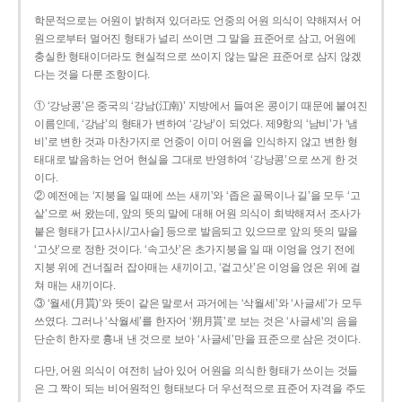
학문적으로는 어원이 밝혀져 있더라도 언중의 어원 의식이 약해져서 어
원으로부터 멀어진 형태가 널리 쓰이면 그 말을 표준어로 삼고, 어원에
충실한 형태이더라도 현실적으로 쓰이지 않는 말은 표준어로 삼지 않겠
다는 것을 다룬 조항이다.
① ‘강낭콩’은 중국의 ‘강남(江南)’ 지방에서 들여온 콩이기 때문에 붙여진
이름인데, ‘강남’의 형태가 변하여 ‘강낭’이 되었다. 제9항의 ‘남비’가 ‘냄
비’로 변한 것과 마찬가지로 언중이 이미 어원을 인식하지 않고 변한 형
태대로 발음하는 언어 현실을 그대로 반영하여 ‘강낭콩’으로 쓰게 한 것
이다.
② 예전에는 ‘지붕을 일 때에 쓰는 새끼’와 ‘좁은 골목이나 길’을 모두 ‘고
샅’으로 써 왔는데, 앞의 뜻의 말에 대해 어원 의식이 희박해져서 조사가
붙은 형태가 [고사시/고사슬] 등으로 발음되고 있으므로 앞의 뜻의 말을
‘고삿’으로 정한 것이다. ‘속고삿’은 초가지붕을 일 때 이엉을 얹기 전에
지붕 위에 건너질러 잡아매는 새끼이고, ‘겉고삿’은 이엉을 얹은 위에 걸
쳐 매는 새끼이다.
③ ‘월세(月貰)’와 뜻이 같은 말로서 과거에는 ‘삭월세’와 ‘사글세’가 모두
쓰였다. 그러나 ‘삭월세’를 한자어 ‘朔月貰’로 보는 것은 ‘사글세’의 음을
단순히 한자로 흉내 낸 것으로 보아 ‘사글세’만을 표준으로 삼은 것이다.
다만, 어원 의식이 여전히 남아 있어 어원을 의식한 형태가 쓰이는 것들
은 그 짝이 되는 비어원적인 형태보다 더 우선적으로 표준어 자격을 주도