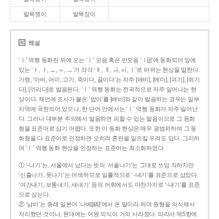
발목쟁이
발목장이
해설
‘ㅣ’ 역행 동화란 뒤에 오는 ‘ㅣ’ 모음 혹은 반모음 ‘ㅣ[j]’에 동화되어 앞에
있는 ‘ㅏ, ㅓ, ㅗ, ㅜ, ㅡ’가 각각 ‘ㅐ, ㅔ, ㅚ, ㅟ, ㅣ’로 바뀌는 현상을 말한다.
가령, ‘아비, 어미, 고기, 죽이다, 끓이다’는 자주 [애비], [에미], [괴기], [쥐기
다], [끼리다]로 발음된다. ‘ㅣ’ 역행 동화는 전국적으로 자주 일어나는 현
상이다. 체언에 조사가 붙은 ‘밥이’를 [배비]와 같이 발음하는 경우는 일부
지역에 국한되어 있으나, 한 단어 안에서는 ‘ㅣ’ 역행 동화가 자주 일어난
다. 그러나 대부분 주의해서 발음하면 피할 수 있는 발음이므로 그 동화
형을 표준어로 삼기 어렵다. 또한 이 동화 현상은 매우 광범위하여 그 동
화형을 다 표준어로 인정하면 오히려 혼란을 일으킬 우려도 있다. 그리하
여 ‘ㅣ’ 역행 동화 현상을 인정하는 표준어는 최소화하였다.
① ‘-나기’는, 서울에서 났다는 뜻의 ‘서울나기’는 그대로 쓰임 직하지만
‘신출나기, 풋나기’는 어색하므로 일률적으로 ‘-내기’를 표준으로 삼았다.
‘여간내기, 보통내기, 새내기’ 등의 어휘에서도 마찬가지로 ‘-내기’를 표준
으로 삼는다.
② ‘남비’는 종래 일본어 ‘나베[鍋]’에서 온 말이라 하여 원형을 의식해서
처리했던 것이나, 현대에는 어원 의식이 거의 사라졌다. 따라서 제5항에