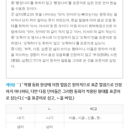
⑥ ‘뻗장다리’를 취하지 않고 ‘뻗정다리’를 표준어로 삼은 것은 언어 현실
을 수용한 것이다.
⑦ 금지(禁止)의 뜻을 나타내는 ‘앗아, 앗아라’는 빼앗는다는 원뜻과는 멀
어져서 단지 하지 말라는 뜻이 되었는데, 현실 발음에 따라 음성 모음 형
태를 취하여 ‘아서, 아서라’로 한 것이다. 어원 의식이 희박해졌으므로 어
법에 따라 ‘앗어, 앗어라’와 같이 적지 않고 ‘아서, 아서라’와 같이 적는다.
⑧ ‘오똑이’도 명사나 부사로 다 인정하지 않고 ‘오뚝이’만을 표준어로 정
하였다. ‘오똑하다’도 취하지 않고 ‘오뚝하다’를 표준어로 삼는다.
⑨ 다만, ‘부주, 사둔, 삼춘’은 널리 쓰이는 형태이나, 이들은 한자어 어원
을 의식하는 경향이 커서 음성 모음화를 인정하지 않고 ‘부조(扶助), 사돈
(査頓), 삼촌(三寸)’과 같이 한자어 발음을 그대로 쓴 것을 표준어로 삼았
다.
제9항
‘ㅣ’ 역행 동화 현상에 의한 발음은 원칙적으로 표준 발음으로 인정
하지 아니하되, 다만 다음 단어들은 그러한 동화가 적용된 형태를 표준어
로 삼는다.(ㄱ을 표준어로 삼고, ㄴ을 버림.)
ㄱ
ㄴ
비고
-내기
-나기
서울-, 시골-, 신출-, 풋-.
냄비
남비