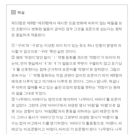
해설
제11항은 제8항~제10항에서 제시한 모음 변화에 속하지 않는 예들을 보
인 조항이다. 변화된 발음이 굳어진 경우 그것을 표준으로 삼는다는 원칙
은 동일하게 적용된다.
① ‘-구려’와 ‘-구료’는 미묘한 의미 차가 있는 듯도 하나 언중이 분명히 의
식할 수 없으므로 ‘-구려’ 쪽만 살린 것이다.
② 원래 ‘깍정이’였던 말이 ‘ㅣ’ 역행 동화를 겪으면 ‘깍젱이’가 되어야 하
는데, 언어 현실에서 ‘ㅐ’와 ‘ㅔ’가 발음으로 뚜렷이 구별되지 않고 표기상
‘ㅐ’를 선호한다는 점에 근거하여 표준어를 ‘깍쟁이’로 정하였다. 그럼으
로써 이는 ‘ㅣ’ 역행 동화와는 직접 관련이 없어진 표준어가 되어 제9항의
예외로 다루지 않고 여기에서 다루게 된 것이다. 그러나 밤나무, 떡갈나
무 따위의 열매를 싸고 있는 술잔 모양의 받침을 뜻하는 ‘깍정이’는 원래
의 말을 그대로 두었다.
③ ‘나무래다, 바래다’는 방언으로 해석하여 ‘나무라다, 바라다’를 표준어
로 삼았다. 그런데 근래 ‘바라다’에서 파생된 명사 ‘바람’을 ‘바램’으로 잘
못 쓰는 경향이 있다. ‘바람[風]’과의 혼동을 피하려는 심리 때문인 듯하
다. 그러나 동사가 ‘바라다’인 이상 그로부터 파생된 명사가 ‘바램’이 될
수는 없어 비고에서 이를 명기하였다. ‘바라다’의 활용형으로, ‘바랬다, 바
래요’는 비표준형이고 ‘바랐다, 바라요’가 표준형이 된다. ‘나무랐다, 나무