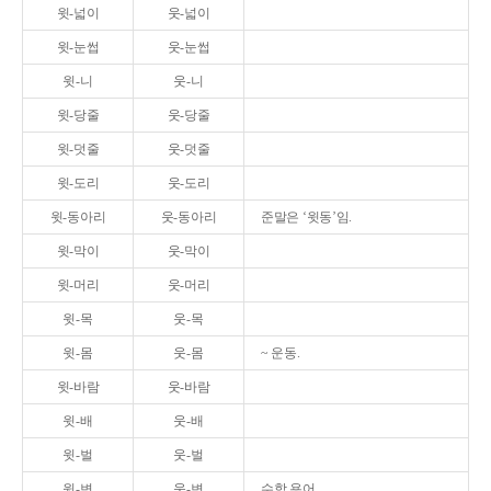
윗-넓이
웃-넓이
윗-눈썹
웃-눈썹
윗-니
웃-니
윗-당줄
웃-당줄
윗-덧줄
웃-덧줄
윗-도리
웃-도리
윗-동아리
웃-동아리
준말은 ‘윗동’임.
윗-막이
웃-막이
윗-머리
웃-머리
윗-목
웃-목
윗-몸
웃-몸
~ 운동.
윗-바람
웃-바람
윗-배
웃-배
윗-벌
웃-벌
윗-변
웃-변
수학 용어.