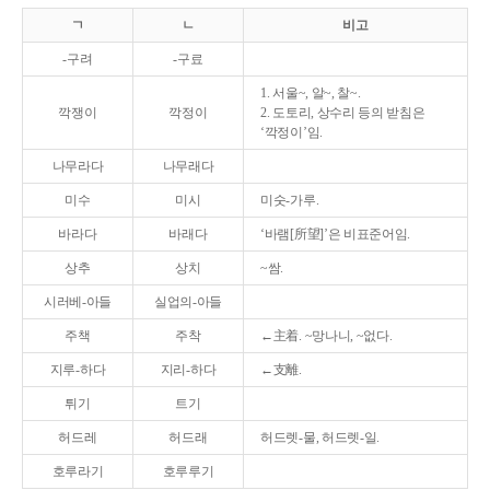
ㄱ
ㄴ
비고
-구려
-구료
1. 서울~, 알~, 찰~.
깍쟁이
깍정이
2. 도토리, 상수리 등의 받침은
‘깍정이’임.
나무라다
나무래다
미수
미시
미숫-가루.
바라다
바래다
‘바램[所望]’은 비표준어임.
상추
상치
~쌈.
시러베-아들
실업의-아들
주책
주착
←主着. ~망나니, ~없다.
지루-하다
지리-하다
←支離.
튀기
트기
허드레
허드래
허드렛-물, 허드렛-일.
호루라기
호루루기