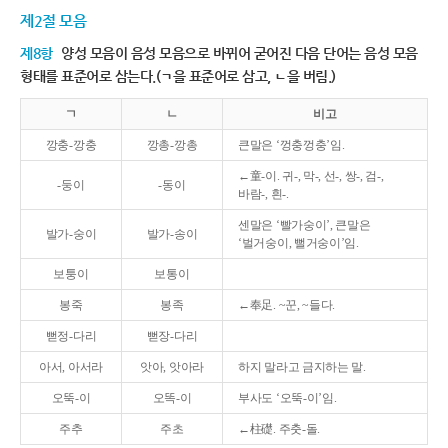
제2절 모음
제8항
양성 모음이 음성 모음으로 바뀌어 굳어진 다음 단어는 음성 모음
형태를 표준어로 삼는다.(ㄱ을 표준어로 삼고, ㄴ을 버림.)
ㄱ
ㄴ
비고
깡충-깡충
깡총-깡총
큰말은 ‘껑충껑충’임.
←童-이. 귀-, 막-, 선-, 쌍-, 검-,
-둥이
-동이
바람-, 흰-.
센말은 ‘빨가숭이’, 큰말은
발가-숭이
발가-송이
‘벌거숭이, 뻘거숭이’임.
보퉁이
보통이
봉죽
봉족
←奉足. ~꾼, ~들다.
뻗정-다리
뻗장-다리
아서, 아서라
앗아, 앗아라
하지 말라고 금지하는 말.
오뚝-이
오똑-이
부사도 ‘오뚝-이’임.
주추
주초
←柱礎. 주춧-돌.