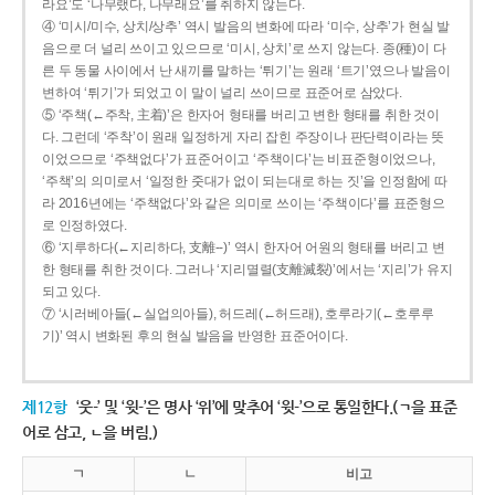
라요’도 ‘나무랬다, 나무래요’를 취하지 않는다.
④ ‘미시/미수, 상치/상추’ 역시 발음의 변화에 따라 ‘미수, 상추’가 현실 발
음으로 더 널리 쓰이고 있으므로 ‘미시, 상치’로 쓰지 않는다. 종(種)이 다
른 두 동물 사이에서 난 새끼를 말하는 ‘튀기’는 원래 ‘트기’였으나 발음이
변하여 ‘튀기’가 되었고 이 말이 널리 쓰이므로 표준어로 삼았다.
⑤ ‘주책(←주착, 主着)’은 한자어 형태를 버리고 변한 형태를 취한 것이
다. 그런데 ‘주착’이 원래 일정하게 자리 잡힌 주장이나 판단력이라는 뜻
이었으므로 ‘주책없다’가 표준어이고 ‘주책이다’는 비표준형이었으나,
‘주책’의 의미로서 ‘일정한 줏대가 없이 되는대로 하는 짓’을 인정함에 따
라 2016년에는 ‘주책없다’와 같은 의미로 쓰이는 ‘주책이다’를 표준형으
로 인정하였다.
⑥ ‘지루하다(←지리하다, 支離--)’ 역시 한자어 어원의 형태를 버리고 변
한 형태를 취한 것이다. 그러나 ‘지리멸렬(支離滅裂)’에서는 ‘지리’가 유지
되고 있다.
⑦ ‘시러베아들(←실업의아들), 허드레(←허드래), 호루라기(←호루루
기)’ 역시 변화된 후의 현실 발음을 반영한 표준어이다.
제12항
‘웃-’ 및 ‘윗-’은 명사 ‘위’에 맞추어 ‘윗-’으로 통일한다.(ㄱ을 표준
어로 삼고, ㄴ을 버림.)
ㄱ
ㄴ
비고