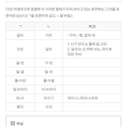
다만, 어원적으로 원형에 더 가까운 형태가 아직 쓰이고 있는 경우에는, 그것을 표
준어로 삼는다.(ㄱ을 표준어로 삼고, ㄴ을 버림.)
ㄱ
ㄴ
비고
갈비
가리
~구이, ~찜, 갈빗-대.
1. 사기 만드는 물레 밑 고리.
갓모
갈모
2. '갈모'는 갓 위에 쓰는, 유지로
만든 우비.
굴-젓
구-젓
말-곁
말-겻
물-수란
물-수랄
밀-뜨리다
미-뜨리다
적-이
저으기
적이-나, 적이나-하면.
휴지
수지
해설