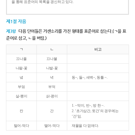
을 통해 표준어의 목록을 갱신하고 있다.
제1절 자음
제3항
다음 단어들은 거센소리를 가진 형태를 표준어로 삼는다.(ㄱ을 표
준어로 삼고, ㄴ을 버림.)
ㄱ
ㄴ
비고
끄나풀
끄나불
나팔-꽃
나발-꽃
녘
녁
동~, 들~, 새벽~, 동틀 ~.
부엌
부억
살-쾡이
삵-괭이
1. ~막이, 빈~, 방 한 ~.
칸
간
2. ‘초가삼간, 윗간’의 경우에는
‘간’임.
털어-먹다
떨어-먹다
재물을 다 없애다.