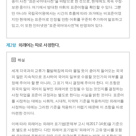
종이 사전 “표준국어대사전”을 바탕으로 한 것으로, 현재에도 계속 수정·
보완 중이다. 여기에서 방대한 어휘의 표준어형을 확인할 수 있다. 그뿐
만 아니라 국립국어원에서는 시간의 흐름에 따라 과거에는 비표준어였
지만 현재에는 표준어로 인정될 만한 어휘를 꾸준히 추가하여 발표하고
있고, 이 또한 인터넷판 “표준국어대사전”에 반영되어 있다.
제2항
외래어는 따로 사정한다.
해설
세계 각국과의 교류가 활발해짐에 따라 물밀 듯이 쏟아져 들어오는 외국
의 말은 지속적으로 조사하여 국어의 일부로 수용할 것인가의 여부를 결
정해 주어야 할 뿐 아니라, 그 표기 역시 결정해 주어야 한다. 이 조항은
외국의 말이 국어의 일부인 외래어로 인정될 수 있는 것인지를 결정하는
사정 작업을 표준어 규정과는 별도로 한다는 사실을 밝힌 것이다. 표준어
를 사정하는 데에는 사회적, 시대적, 지역적 기준을 적용하지만 외래어를
사정하는 데에는 그러한 기준을 적용하기 어렵기 때문에 이 조항을 따로
마련한 것이다.
이에 따라 외래어는 외래어 표기법(문체부 고시 제2017-14호)을 기준으
로 별도로 사정한다. 다만 외래어 표기법의 ‘외래어’가 고유 명사를 포함