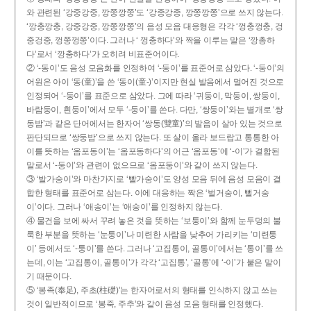
와 관련된 ‘강중강중, 깡쭝깡쭝’도 ‘강종강종, 깡쫑깡쫑’으로 쓰지 않는다.
‘깡충깡충, 강중강중, 깡쭝깡쭝’의 음성 모음 대응형은 각각 ‘껑충껑충, 겅
중겅중, 껑쭝껑쭝’이다. 그러나 ‘ 껑충하다’와 짝을 이루는 말은 ‘깡총하
다’로서 ‘깡충하다’가 오히려 비표준어이다.
② ‘-동이’도 음성 모음화를 인정하여 ‘-둥이’를 표준어로 삼았다. ‘-둥이’의
어원은 아이 ‘동(童)’을 쓴 ‘동이(童-)’이지만 현실 발음에서 멀어진 것으로
인정되어 ‘-둥이’를 표준으로 삼았다. 그에 따라 ‘귀둥이, 막둥이, 쌍둥이,
바람둥이, 흰둥이’에서 모두 ‘-둥이’를 쓴다. 다만, ‘쌍둥이’와는 별개로 ‘쌍
동밤’과 같은 단어에서는 한자어 ‘쌍동(雙童)’의 발음이 살아 있는 것으로
판단되므로 ‘쌍둥밤’으로 쓰지 않는다. 또 살이 올라 보드랍고 통통한 아
이를 뜻하는 ‘옴포동이’는 ‘옴포동하다’의 어근 ‘옴포동’에 ‘-이’가 결합된
말로서 ‘-둥이’와 관련이 없으므로 ‘옴포둥이’와 같이 쓰지 않는다.
③ ‘발가숭이’와 마찬가지로 ‘빨가숭이’도 양성 모음 뒤에 음성 모음이 결
합한 형태를 표준어로 삼는다. 이에 대응하는 짝은 ‘벌거숭이, 뻘거숭
이’이다. 그러나 ‘애송이’는 ‘애숭이’를 인정하지 않는다.
④ 물건을 보에 싸서 꾸려 놓은 것을 뜻하는 ‘보퉁이’와 함께 눈두덩의 불
룩한 부분을 뜻하는 ‘눈퉁이’나 미련한 사람을 낮추어 가리키는 ‘미련퉁
이’ 등에서도 ‘-퉁이’를 쓴다. 그러나 ‘고집통이, 골통이’에서는 ‘통이’를 쓰
는데, 이는 ‘고집통이, 골통이’가 각각 ‘고집통’, ‘골통’에 ‘-이’가 붙은 말이
기 때문이다.
⑤ ‘봉족(奉足), 주초(柱礎)’는 한자어로서의 형태를 인식하지 않고 쓰는
것이 일반적이므로 ‘봉죽, 주추’와 같이 음성 모음 형태를 인정했다.