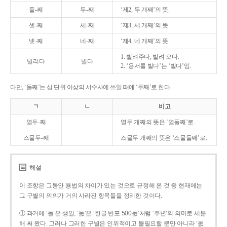
둘-째
두-째
‘제2, 두 개째’의 뜻.
셋-째
세-째
‘제3, 세 개째’의 뜻.
넷-째
네-째
‘제4, 네 개째’의 뜻.
1. 빌려주다, 빌려 오다.
빌리다
빌다
2. ‘용서를 빌다’는 ‘빌다’임.
다만, ‘둘째’는 십 단위 이상의 서수사에 쓰일 때에 ‘두째’로 한다.
ㄱ
ㄴ
비고
열두-째
열두 개째의 뜻은 ‘열둘째’로.
스물두-째
스물두 개째의 뜻은 ‘스물둘째’로.
해설
이 조항은 그동안 용법의 차이가 있는 것으로 규정해 온 것 중 현재에는
그 구별의 의의가 거의 사라진 항목들을 정리한 것이다.
① 과거에 ‘돌’은 생일, ‘돐’은 ‘한글 반포 500돐’처럼 ‘주년’의 의미로 세분
해 써 왔다. 그러나 그러한 구별은 인위적이고 불필요할 뿐만 아니라 ‘돐