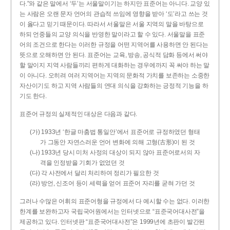
다.”와 같은 말에서 ‘두’는 서울말이기는 하지만 표준어는 아니다. 교양 있
는 사람은 오랜 문자 언어의 관습적 쓰임에 영향을 받아 ‘도’라고 쓰는 것
이 옳다고 믿기 때문이다. 따라서 서울말은 서울 지역의 말을 바탕으로
하되 언중들의 교양 의식을 반영한 말이라고 할 수 있다. 서울말을 표준
어의 조건으로 한다는 이러한 규정을 어떤 지역어를 사용하면 안 된다는
뜻으로 오해하면 안 된다. 표준어는 교육, 방송, 공식적 담화 등에서 써야
할 말이지 지역 사람들끼리 편하게 대화하는 경우에까지 꼭 써야 하는 말
이 아니다. 오히려 여러 지역어는 지역의 문화적 가치를 보존하는 소중한
자산이기도 하고 지역 사람들의 연대 의식을 강화하는 긍정적 기능을 하
기도 한다.
표준어 규정의 실제적인 대상은 다음과 같다.
(가) 1933년 ‘한글 마춤법 통일안’에서 표준어로 규정하였던 형태
가 그동안 자연스러운 언어 변화에 의해 고형(古形)이 된 것
(나) 1933년 당시 미처 사정의 대상이 되지 않아 표준어로서의 자
격을 인정받을 기회가 없었던 것
(다) 각 사전에서 달리 처리하여 정리가 필요한 것
(라) 방언, 신조어 등이 세력을 얻어 표준어 자리를 굳혀 가던 것
그러나 수많은 어휘의 표준어형을 규정에서 다 예시할 수는 없다. 이러한
한계를 보완하고자 국립국어원에서는 인터넷으로 “표준국어대사전”을
제공하고 있다. 인터넷판 “표준국어대사전”은 1999년에 초판이 발간된