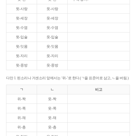
윗-사랑
웃-사랑
윗-세장
웃-세장
윗-수염
웃-수염
윗-입술
웃-입술
윗-잇몸
웃-잇몸
윗-자리
웃-자리
윗-중방
웃-중방
다만 1. 된소리나 거센소리 앞에서는 ‘위-’로 한다.(ㄱ을 표준어로 삼고, ㄴ을 버림.)
ㄱ
ㄴ
비고
위-짝
웃-짝
위-쪽
웃-쪽
위-채
웃-채
위-층
웃-층