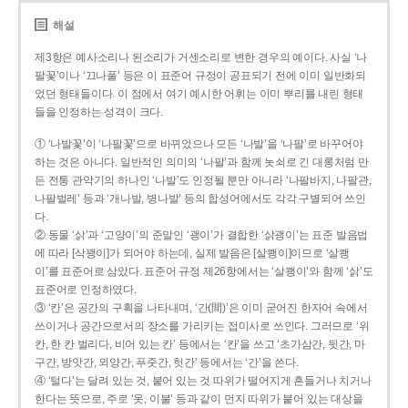
해설
제3항은 예사소리나 된소리가 거센소리로 변한 경우의 예이다. 사실 ‘나
팔꽃’이나 ‘끄나풀’ 등은 이 표준어 규정이 공표되기 전에 이미 일반화되
었던 형태들이다. 이 점에서 여기 예시한 어휘는 이미 뿌리를 내린 형태
들을 인정하는 성격이 크다.
① ‘나발꽃’이 ‘나팔꽃’으로 바뀌었으나 모든 ‘나발’을 ‘나팔’로 바꾸어야
하는 것은 아니다. 일반적인 의미의 ‘나팔’과 함께 놋쇠로 긴 대롱처럼 만
든 전통 관악기의 하나인 ‘나발’도 인정될 뿐만 아니라 ‘나팔바지, 나팔관,
나팔벌레’ 등과 ‘개나발, 병나발’ 등의 합성어에서도 각각 구별되어 쓰인
다.
② 동물 ‘삵’과 ‘고양이’의 준말인 ‘괭이’가 결합한 ‘삵괭이’는 표준 발음법
에 따라 [삭꽹이]가 되어야 하는데, 실제 발음은 [살쾡이]이므로 ‘살쾡
이’를 표준어로 삼았다. 표준어 규정 제26항에서는 ‘살쾡이’와 함께 ‘삵’도
표준어로 인정하였다.
③ ‘칸’은 공간의 구획을 나타내며, ‘간(間)’은 이미 굳어진 한자어 속에서
쓰이거나 공간으로서의 장소를 가리키는 접미사로 쓰인다. 그러므로 ‘위
칸, 한 칸 벌리다, 비어 있는 칸’ 등에서는 ‘칸’을 쓰고 ‘초가삼간, 뒷간, 마
구간, 방앗간, 외양간, 푸줏간, 헛간’ 등에서는 ‘간’을 쓴다.
④ ‘털다’는 달려 있는 것, 붙어 있는 것 따위가 떨어지게 흔들거나 치거나
한다는 뜻으로, 주로 ‘옷, 이불’ 등과 같이 먼지 따위가 붙어 있는 대상을