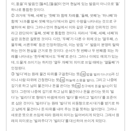
이, 돐을’의 발음인 [돌씨], [돌쓸]이 언어 현실에 있는 발음이 아니므로 ‘돌’
하나로 통합한 것이다.
② 과거에 ‘두째, 세째’는 ‘첫째’와 함께 차례를, ‘둘째, 셋째’는 ‘하나째’와
함께 ‘사과를 벌써 셋째 먹는다’에서와 같이 수량을 나타내는 것으로 구
별하여 써 왔다. 그러나 언어 현실에서 이와 같은 구별은 인위적인 것이
라고 판단되어 ‘둘째, 셋째’로 통합한 것이다. 따라서 ‘두째, 세째, 네째’와
같은 표현은 잘못된 것이다. 다만, ‘두째’가 다른 수 뒤에 오는 ‘열두째, 스
물두째, 서른두째’ 등은 인정하였는데, 이는 받침 ‘ㄹ’ 발음이 분명히 탈락
하는 언어 현실을 근거로 한 것이다. 순서가 첫 번째나 두 번째쯤 되는 차
례를 나타내는 ‘한두째’에서도 ‘두째’로 쓴다. 그러나 이에도 예외가 있는
데, 드물게 쓰이기는 하지만 ‘열두 개째’의 의미로 쓰일 때에는 ‘열둘째’가
인정된다.
③ ‘빌다’에는 원래 물건 따위를 구걸한다는 뜻
과 신
(
밥을 빌러 다니다)
예
이나 사람 따위에 간청한다는 뜻
, 그리고 나중에
(
하늘에 소원을 빌다)
예
갚기로 하고 남의 물건이나 돈을 쓴다는 뜻
이 있
(
친구에게 돈을 빌다)
예
었다. 그런데 나중에 갚기로 하고 남의 물건이나 돈을 쓴다는 뜻의 ‘빌
다’는 ‘빌리다’로 형태가 바뀜에 따라 ‘빌다’를 버리고 ‘빌리다’를 표준어
로 삼은 것이다. ‘빌리다’는 원래 ‘빌다’의 피동형으로서 대가를 받기로 하
고 남에게 물건이나 돈 따위를 내어 주는 것을 뜻하는 말이었다. 그러나
새로운 뜻으로 쓰임에 따라 원래의 의미는 잃어버리게 되었다. 그래서 원
래의 의미로는 ‘빌려주다’가 ‘빌리다’를 대신하여 쓰이게 되었다.