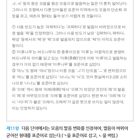
ㅘ, ㅝ’ 등의 원순 모음을 평순 모음으로 발음하는 일은 더 흔히 일어난다.
그러나 이 조항에서 다룬 단어들은 표준어 지역에서도 모음의 단순화 과
정을 겪고, 애초의 형태는 들어 보기 어렵게 된 것들이다.
① 사용 빈도가 높은 ‘괴퍅하다’는 ‘괴팍하다’로 발음이 바뀌었으므로 바
뀐 발음 ‘팍’을 인정하였다. 그러나 사용 빈도가 낮은 ‘강퍅하다, 퍅하다,
퍅성’ 등에서의 ‘퍅’은 ‘팍’으로 발음되지 않으므로 ‘퍅’이 아직도 표준어
형이다.
② ‘미류나무’는 버드나무의 한 종류이므로 ‘미류’는 어원적으로 분명히
버드나무의 의미를 담고 있는 ‘미류(美柳)’인데 이제 ‘미류’라고 발음하는
경우가 거의 없기 때문에 ‘미루나무’를 표준어로 삼았다.
③ ‘여느’도 원래 ‘여늬’였으나 이중 모음 ‘ㅢ’가 단모음 ‘ㅡ’로 변하였으므
로 ‘여느’를 표준어로 삼았다. ‘늬나노’의 ‘늬’도 언어 현실에서 [니]로 소리
나므로 ‘니나노’를 표준어로 삼는다.
④ ‘으례’ 역시 원래 ‘의례(依例)’에서 ‘으례’가 되었던 것인데 ‘례’의 발음
이 ‘레’로 바뀌었으므로 ‘으레’를 표준어로 삼았다. 한편 부사 ‘으레’에 다
시 ‘-이/-히’가 붙은 ‘으레이, 으레히’가 같은 뜻으로 쓰이는 일이 많은데,
이는 인정하지 않는다.
제11항
다음 단어에서는 모음의 발음 변화를 인정하여, 발음이 바뀌어
굳어진 형태를 표준어로 삼는다.(ㄱ을 표준어로 삼고, ㄴ을 버림.)