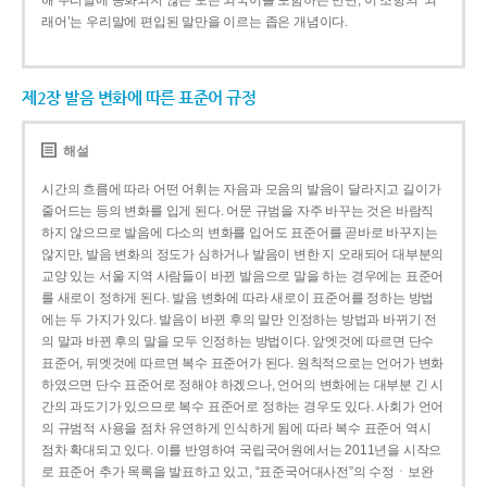
해 우리말에 동화되지 않은 모든 외국어를 포함하는 반면, 이 조항의 ‘외
래어’는 우리말에 편입된 말만을 이르는 좁은 개념이다.
제2장 발음 변화에 따른 표준어 규정
해설
시간의 흐름에 따라 어떤 어휘는 자음과 모음의 발음이 달라지고 길이가
줄어드는 등의 변화를 입게 된다. 어문 규범을 자주 바꾸는 것은 바람직
하지 않으므로 발음에 다소의 변화를 입어도 표준어를 곧바로 바꾸지는
않지만, 발음 변화의 정도가 심하거나 발음이 변한 지 오래되어 대부분의
교양 있는 서울 지역 사람들이 바뀐 발음으로 말을 하는 경우에는 표준어
를 새로이 정하게 된다. 발음 변화에 따라 새로이 표준어를 정하는 방법
에는 두 가지가 있다. 발음이 바뀐 후의 말만 인정하는 방법과 바뀌기 전
의 말과 바뀐 후의 말을 모두 인정하는 방법이다. 앞엣것에 따르면 단수
표준어, 뒤엣것에 따르면 복수 표준어가 된다. 원칙적으로는 언어가 변화
하였으면 단수 표준어로 정해야 하겠으나, 언어의 변화에는 대부분 긴 시
간의 과도기가 있으므로 복수 표준어로 정하는 경우도 있다. 사회가 언어
의 규범적 사용을 점차 유연하게 인식하게 됨에 따라 복수 표준어 역시
점차 확대되고 있다. 이를 반영하여 국립국어원에서는 2011년을 시작으
로 표준어 추가 목록을 발표하고 있고, “표준국어대사전”의 수정ㆍ보완