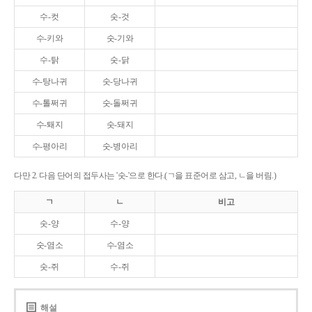
수-컷
숫-것
수-키와
숫-기와
수-탉
숫-닭
수-탕나귀
숫-당나귀
수-톨쩌귀
숫-돌쩌귀
수-퇘지
숫-돼지
수-평아리
숫-병아리
다만 2. 다음 단어의 접두사는 '숫-'으로 한다.(ㄱ을 표준어로 삼고, ㄴ을 버림.)
ㄱ
ㄴ
비고
숫-양
수-양
숫-염소
수-염소
숫-쥐
수-쥐
해설