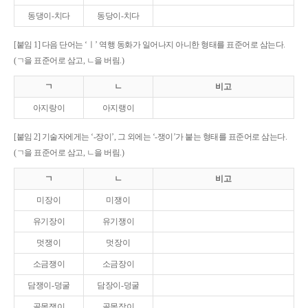
동댕이-치다
동당이-치다
[붙임 1] 다음 단어는 ‘ㅣ’ 역행 동화가 일어나지 아니한 형태를 표준어로 삼는다.
(ㄱ을 표준어로 삼고, ㄴ을 버림.)
ㄱ
ㄴ
비고
아지랑이
아지랭이
[붙임 2] 기술자에게는 ‘-장이’, 그 외에는 ‘-쟁이’가 붙는 형태를 표준어로 삼는다.
(ㄱ을 표준어로 삼고, ㄴ을 버림.)
ㄱ
ㄴ
비고
미장이
미쟁이
유기장이
유기쟁이
멋쟁이
멋장이
소금쟁이
소금장이
담쟁이-덩굴
담장이-덩굴
골목쟁이
골목장이