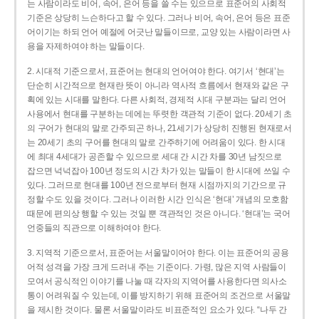
는 사람이라도 비어, 속어, 은어 등을 쓸 수는 있으므로 표준어의 사회적
기준은 상당히 느슨하다고 할 수 있다. 그러나 비어, 속어, 은어 등은 표준
어이기는 하되 언어 예절에 어긋난 말들이므로, 교양 있는 사람이라면 사
용을 자제하여야 하는 말들이다.
2. 시대적 기준으로서, 표준어는 현대의 언어여야 한다. 여기서 ‘현대’는
단순히 시간적으로 현재란 뜻이 아니라 역사적 흐름에서 현재와 같은 구
획에 있는 시대를 말한다. 다른 사회적, 경제적 시대 구분과는 달리 언어
사용에서 현대를 구분하는 데에는 뚜렷한 객관적 기준이 없다. 20세기 초
의 구어가 현대의 말로 간주되곤 하나, 21세기가 상당히 진행된 현재로서
는 20세기 초의 구어를 현대의 말로 간주하기에 어려움이 있다. 한 시대
에 최대 4세대가 공존할 수 있으므로 세대 간 시간 차를 30년 남짓으로
잡으면 넉넉잡아 100년 정도의 시간 차가 있는 말들이 한 시대에 쓰일 수
있다. 그러므로 현대를 100년 전으로부터 현재 시점까지의 기간으로 규
정할 수도 있을 것이다. 그러나 이러한 시간 인식은 ‘현대’ 개념의 모호함
때문에 편의상 행할 수 있는 것일 뿐 객관적인 것은 아니다. ‘현대’는 국어
언중들의 직관으로 이해하여야 한다.
3. 지역적 기준으로서, 표준어는 서울말이어야 한다. 이는 표준어의 공용
어적 성격을 가장 크게 드러내 주는 기준이다. 가령, 많은 지역 사람들이
모여서 공식적인 이야기를 나눌 때 각자의 지역어를 사용한다면 의사소
통이 어려워질 수 있는데, 이를 방지하기 위해 표준어의 조건으로 서울말
을 제시한 것이다. 물론 서울말이라도 비표준적인 요소가 있다. “나두 간