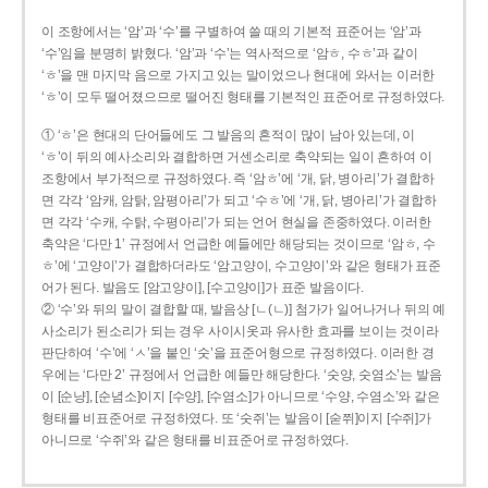
이 조항에서는 ‘암’과 ‘수’를 구별하여 쓸 때의 기본적 표준어는 ‘암’과
‘수’임을 분명히 밝혔다. ‘암’과 ‘수’는 역사적으로 ‘암ㅎ, 수ㅎ’과 같이
‘ㅎ’을 맨 마지막 음으로 가지고 있는 말이었으나 현대에 와서는 이러한
‘ㅎ’이 모두 떨어졌으므로 떨어진 형태를 기본적인 표준어로 규정하였다.
① ‘ㅎ’은 현대의 단어들에도 그 발음의 흔적이 많이 남아 있는데, 이
‘ㅎ’이 뒤의 예사소리와 결합하면 거센소리로 축약되는 일이 흔하여 이
조항에서 부가적으로 규정하였다. 즉 ‘암ㅎ’에 ‘개, 닭, 병아리’가 결합하
면 각각 ‘암캐, 암탉, 암평아리’가 되고 ‘수ㅎ’에 ‘개, 닭, 병아리’가 결합하
면 각각 ‘수캐, 수탉, 수평아리’가 되는 언어 현실을 존중하였다. 이러한
축약은 ‘다만 1’ 규정에서 언급한 예들에만 해당되는 것이므로 ‘암ㅎ, 수
ㅎ’에 ‘고양이’가 결합하더라도 ‘암고양이, 수고양이’와 같은 형태가 표준
어가 된다. 발음도 [암고양이], [수고양이]가 표준 발음이다.
② ‘수’와 뒤의 말이 결합할 때, 발음상 [ㄴ(ㄴ)] 첨가가 일어나거나 뒤의 예
사소리가 된소리가 되는 경우 사이시옷과 유사한 효과를 보이는 것이라
판단하여 ‘수’에 ‘ㅅ’을 붙인 ‘숫’을 표준어형으로 규정하였다. 이러한 경
우에는 ‘다만 2’ 규정에서 언급한 예들만 해당한다. ‘숫양, 숫염소’는 발음
이 [순냥], [순념소]이지 [수양], [수염소]가 아니므로 ‘수양, 수염소’와 같은
형태를 비표준어로 규정하였다. 또 ‘숫쥐’는 발음이 [숟쮜]이지 [수쥐]가
아니므로 ‘수쥐’와 같은 형태를 비표준어로 규정하였다.