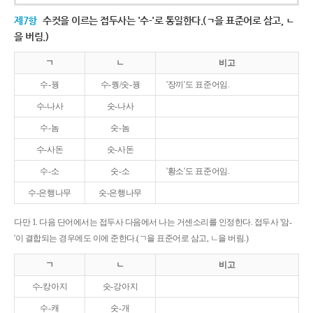
제7항
수컷을 이르는 접두사는 '수-'로 통일한다.(ㄱ을 표준어로 삼고, ㄴ
을 버림.)
ㄱ
ㄴ
비고
수-꿩
수-퀑/숫-꿩
'장끼'도 표준어임.
수-나사
숫-나사
수-놈
숫-놈
수-사돈
숫-사돈
수-소
숫-소
'황소'도 표준어임.
수-은행나무
숫-은행나무
다만 1. 다음 단어에서는 접두사 다음에서 나는 거센소리를 인정한다. 접두사 '암-
'이 결합되는 경우에도 이에 준한다.(ㄱ을 표준어로 삼고, ㄴ을 버림.)
ㄱ
ㄴ
비고
수-캉아지
숫-강아지
수-캐
숫-개