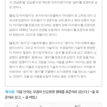
서 ‘강남콩’을 ‘강낭콩’으로 처리한 것과 마찬가지로 ‘냄비’를 표준어로 삼
은 것이다.
[붙임 1] ‘아지랑이’는 과거의 대사전들에서 ‘아지랭이’로 고쳐진 것이 교
과서에 반영되어 ‘아지랭이’가 표준어로 쓰여 왔으나, 현대 언중의 직관
이 ‘아지랑이’를 표준으로 인식하는 경향이 강해 ‘아지랑이’를 표준어로
삼았다. 1936년 “조선어 표준말 모음”에서 ‘아지랑이’를 표준어로 정한
바 있었는데 그것으로 되돌아간 것이다.
[붙임 2] ‘-장이’는 기술자에 붙는 접미사이고 ‘-쟁이’는 기타 어휘에 붙는
접미사이다. 그리고 여기서의 ‘기술자’는 ‘수공업적인 기술자’로 한정한
다. 따라서 ‘칠장이, 유기장이’에서는 ‘-장이’를 표준으로 삼고 ‘멋쟁이, 소
금쟁이, 골목쟁이’ 등에서는 ‘-쟁이’를 표준으로 삼았다. 또한 점을 치는
사람은 ‘점쟁이’가 되고 그림을 그리는 사람을 낮추어 가리키는 말은 ‘환
쟁이’가 된다. 이들은 수공업적인 기술자가 아니기 때문이다. 이처럼 의
미에 따라 ‘-장이’와 ‘-쟁이’를 구별해서 쓰기 때문에 갓을 만드는 기술자
는 ‘갓장이’, 갓을 쓴 사람을 낮잡아 이르는 말은 ‘갓쟁이’가 된다.
제10항
다음 단어는 모음이 단순화한 형태를 표준어로 삼는다.(ㄱ을 표
준어로 삼고, ㄴ을 버림.)
ㄱ
ㄴ
비고