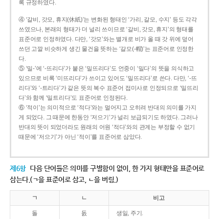
록 규정하였다.
④ ‘갈비, 갓모, 휴지(休紙)’는 변화된 형태인 ‘가리, 갈모, 수지’ 등도 각각
쓰였으나, 본래의 형태가 더 널리 쓰이므로 ‘갈비, 갓모, 휴지’의 형태를
표준어로 인정하였다. 다만, ‘갓모’와는 별개로 비가 올 때 갓 위에 덮어
쓰던 고깔 비슷하게 생긴 물건을 뜻하는 ‘갈모(-帽)’는 표준어로 인정한
다.
⑤ ‘밀-’에 ‘-뜨리다’가 붙은 ‘밀뜨리다’도 언중이 ‘밀다’의 뜻을 의식하고
있으므로 비록 ‘미뜨리다’가 쓰이고 있어도 ‘밀뜨리다’로 쓴다. 다만, ‘-뜨
리다’와 ‘-트리다’가 같은 뜻의 복수 표준어 접미사로 인정되므로 ‘밀뜨리
다’와 함께 ‘밀트리다’도 표준어로 인정된다.
⑥ ‘적이’는 의미적으로 ‘적다’와는 멀어지고 오히려 반대의 의미를 가지
게 되었다. 그 때문에 한동안 ‘저으기’가 널리 보급되기도 하였다. 그러나
반대의 뜻이 되었더라도 원래의 어원 ‘적다’와의 관계는 부정할 수 없기
때문에 ‘저으기’가 아닌 ‘적이’를 표준어로 삼았다.
제6항
다음 단어들은 의미를 구별함이 없이, 한 가지 형태만을 표준어로
삼는다.(ㄱ을 표준어로 삼고, ㄴ을 버림.)
ㄱ
ㄴ
비고
돌
돐
생일, 주기.