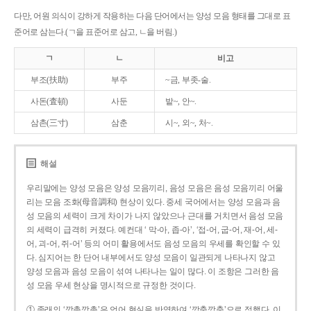
다만, 어원 의식이 강하게 작용하는 다음 단어에서는 양성 모음 형태를 그대로 표
준어로 삼는다.(ㄱ을 표준어로 삼고, ㄴ을 버림.)
ㄱ
ㄴ
비고
부조(扶助)
부주
~금, 부좃-술.
사돈(査頓)
사둔
밭~, 안~.
삼촌(三寸)
삼춘
시~, 외~, 처~.
해설
우리말에는 양성 모음은 양성 모음끼리, 음성 모음은 음성 모음끼리 어울
리는 모음 조화(母音調和) 현상이 있다. 중세 국어에서는 양성 모음과 음
성 모음의 세력이 크게 차이가 나지 않았으나 근대를 거치면서 음성 모음
의 세력이 급격히 커졌다. 예컨대 ‘ 막-아, 좁-아’, ‘접-어, 굽-어, 재-어, 세-
어, 괴-어, 쥐-어’ 등의 어미 활용에서도 음성 모음의 우세를 확인할 수 있
다. 심지어는 한 단어 내부에서도 양성 모음이 일관되게 나타나지 않고
양성 모음과 음성 모음이 섞여 나타나는 일이 많다. 이 조항은 그러한 음
성 모음 우세 현상을 명시적으로 규정한 것이다.
① 종래의 ‘깡총깡총’은 언어 현실을 반영하여 ‘깡충깡충’으로 정했다. 이