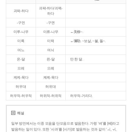
괴퍅-하다/괴팩-
괴팍-하다
하다
-구먼
-구면
미루-나무
미류-나무
←美柳~.
미륵
미력
←彌勒. ~보살, ~불, 돌~.
여느
여늬
온-달
왼-달
만 한 달.
으레
으례
케케-묵다
켸켸-묵다
허우대
허위대
허우적-허우적
허위적-허위적
허우적-거리다.
해설
일부 방언에서는 이중 모음을 단모음으로 발음한다. 가령 ‘벼’를 [베]라고
발음하는 일이 있다. 또한 ‘사과’를 [사가]로 발음하는 것과 같이 ‘ㅚ, ㅟ,