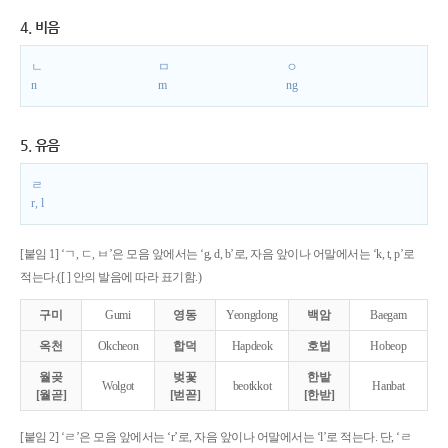
4. 비음
ㄴ
ㅁ
ㅇ
n
m
ng
5. 유음
ㄹ
r, l
[붙임 1] ‘ㄱ, ㄷ, ㅂ’은 모음 앞에서는 ‘g, d, b’로, 자음 앞이나 어말에서는 ‘k, t, p’로
적는다.([ ] 안의 발음에 따라 표기함.)
구미
Gumi
영동
Yeongdong
백암
Baegam
옥천
Okcheon
합덕
Hapdeok
호법
Hobeop
월곶
벚꽃
한밭
Wolgot
beotkkot
Hanbat
[월곧]
[벋꼳]
[한받]
[붙임 2] ‘ㄹ’은 모음 앞에서는 ‘r’로, 자음 앞이나 어말에서는 ‘l’로 적는다. 단, ‘ㄹ