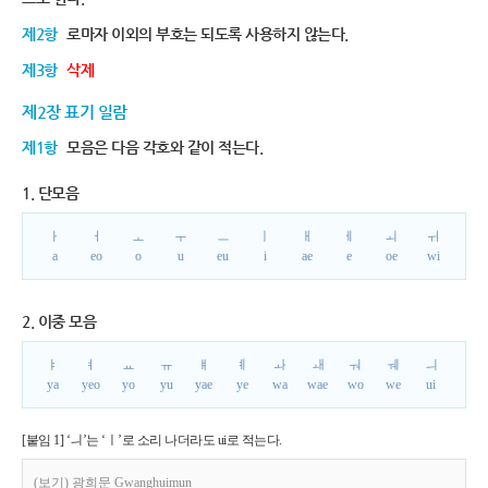
제2항
로마자 이외의 부호는 되도록 사용하지 않는다.
제3항
삭제
제2장 표기 일람
제1항
모음은 다음 각호와 같이 적는다.
1. 단모음
ㅏ
ㅓ
ㅗ
ㅜ
ㅡ
ㅣ
ㅐ
ㅔ
ㅚ
ㅟ
a
eo
o
u
eu
i
ae
e
oe
wi
2. 이중 모음
ㅑ
ㅕ
ㅛ
ㅠ
ㅒ
ㅖ
ㅘ
ㅙ
ㅝ
ㅞ
ㅢ
ya
yeo
yo
yu
yae
ye
wa
wae
wo
we
ui
[붙임 1] ‘ㅢ’는 ‘ㅣ’로 소리 나더라도 ui로 적는다.
(보기) 광희문 Gwanghuimun