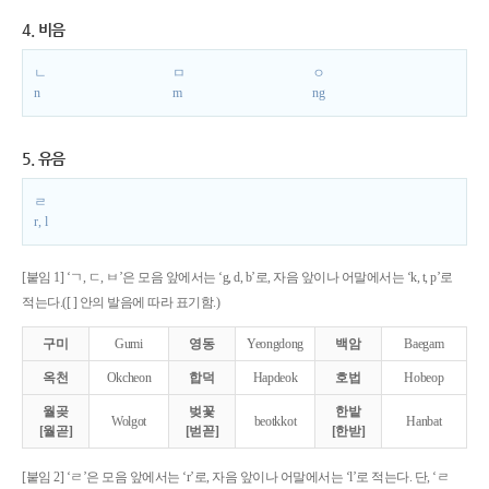
4. 비음
ㄴ
ㅁ
ㅇ
n
m
ng
5. 유음
ㄹ
r, l
[붙임 1] ‘ㄱ, ㄷ, ㅂ’은 모음 앞에서는 ‘g, d, b’로, 자음 앞이나 어말에서는 ‘k, t, p’로
적는다.([ ] 안의 발음에 따라 표기함.)
구미
Gumi
영동
Yeongdong
백암
Baegam
옥천
Okcheon
합덕
Hapdeok
호법
Hobeop
월곶
벚꽃
한밭
Wolgot
beotkkot
Hanbat
[월곧]
[벋꼳]
[한받]
[붙임 2] ‘ㄹ’은 모음 앞에서는 ‘r’로, 자음 앞이나 어말에서는 ‘l’로 적는다. 단, ‘ㄹ