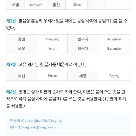
샛별
saetbyeol
울산
Ulsan
제2항
발음상 혼동의 우려가 있을 때에는 음절 사이에 붙임표(-)를 쓸 수
있다.
중앙
Jung-ang
반구대
Ban-gudae
세운
Se-un
해운대
Hae-undae
제3항
고유 명사는 첫 글자를 대문자로 적는다.
부산
Busan
세종
Sejong
제4항
인명은 성과 이름의 순서로 띄어 쓴다. 이름은 붙여 쓰는 것을 원
칙으로 하되 음절 사이에 붙임표(-)를 쓰는 것을 허용한다.( ( ) 안의 표기
를 허용함.)
민용하 Min Yongha (Min Yong-ha)
송나리 Song Nari (Song Na-ri)