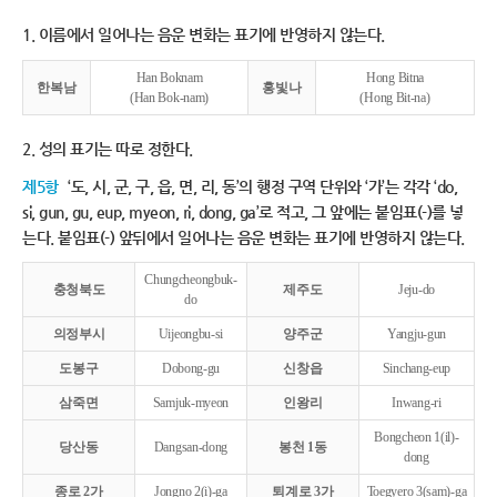
1. 이름에서 일어나는 음운 변화는 표기에 반영하지 않는다.
Han Boknam
Hong Bitna
한복남
홍빛나
(Han Bok-nam)
(Hong Bit-na)
2. 성의 표기는 따로 정한다.
제5항
‘도, 시, 군, 구, 읍, 면, 리, 동’의 행정 구역 단위와 ‘가’는 각각 ‘do,
si, gun, gu, eup, myeon, ri, dong, ga’로 적고, 그 앞에는 붙임표(-)를 넣
는다. 붙임표(-) 앞뒤에서 일어나는 음운 변화는 표기에 반영하지 않는다.
Chungcheongbuk-
충청북도
제주도
Jeju-do
do
의정부시
Uijeongbu-si
양주군
Yangju-gun
도봉구
Dobong-gu
신창읍
Sinchang-eup
삼죽면
Samjuk-myeon
인왕리
Inwang-ri
Bongcheon 1(il)-
당산동
Dangsan-dong
봉천 1동
dong
종로 2가
Jongno 2(i)-ga
퇴계로 3가
Toegyero 3(sam)-ga