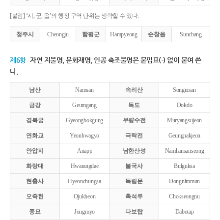
[붙임] ‘시, 군, 읍’의 행정 구역 단위는 생략할 수 있다.
청주시
Cheongju
함평군
Hampyeong
순창읍
Sunchang
제6항
자연 지물명, 문화재명, 인공 축조물명은 붙임표(-) 없이 붙여 쓴
다.
남산
Namsan
속리산
Songnisan
금강
Geumgang
독도
Dokdo
경복궁
Gyeongbokgung
무량수전
Muryangsujeon
연화교
Yeonhwagyo
극락전
Geungnakjeon
안압지
Anapji
남한산성
Namhansanseong
화랑대
Hwarangdae
불국사
Bulguksa
현충사
Hyeonchungsa
독립문
Dongnimmun
오죽헌
Ojukheon
촉석루
Chokseongnu
종묘
Jongmyo
다보탑
Dabotap