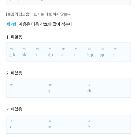
[붙임 2] 장모음의 표기는 따로 하지 않는다.
제2항
자음은 다음 각호와 같이 적는다.
1. 파열음
ㄱ
ㄲ
ㅋ
ㄷ
ㄸ
ㅌ
ㅂ
ㅃ
ㅍ
g, k
kk
k
d, t
tt
t
b, p
pp
p
2. 파찰음
ㅈ
ㅉ
ㅊ
j
jj
ch
3. 마찰음
ㅅ
ㅆ
ㅎ
s
ss
h