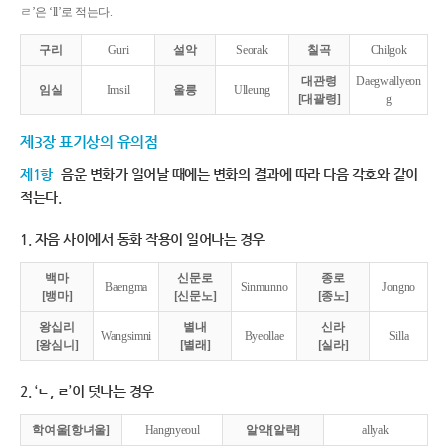
ㄹ’은 ‘ll’로 적는다.
구리
Guri
설악
Seorak
칠곡
Chilgok
대관령
Daegwallyeon
임실
Imsil
울릉
Ulleung
[대괄령]
g
제3장 표기상의 유의점
제1항
음운 변화가 일어날 때에는 변화의 결과에 따라 다음 각호와 같이
적는다.
1. 자음 사이에서 동화 작용이 일어나는 경우
백마
신문로
종로
Baengma
Sinmunno
Jongno
[뱅마]
[신문노]
[종노]
왕십리
별내
신라
Wangsimni
Byeollae
Silla
[왕심니]
[별래]
[실라]
2. ‘ㄴ, ㄹ’이 덧나는 경우
학여울[항녀울]
Hangnyeoul
알약[알략]
allyak