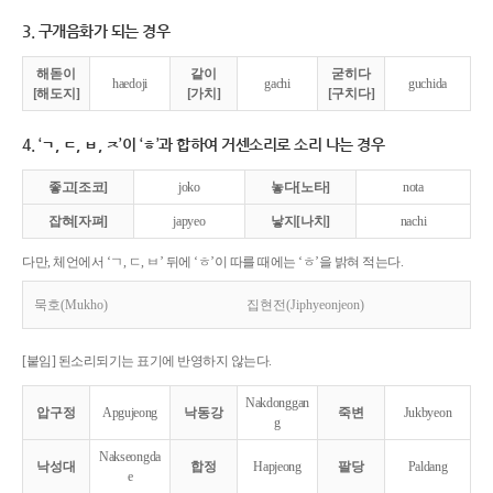
3. 구개음화가 되는 경우
해돋이
같이
굳히다
haedoji
gachi
guchida
[해도지]
[가치]
[구치다]
4. ‘ㄱ, ㄷ, ㅂ, ㅈ’이 ‘ㅎ’과 합하여 거센소리로 소리 나는 경우
좋고[조코]
joko
놓다[노타]
nota
잡혀[자펴]
japyeo
낳지[나치]
nachi
다만, 체언에서 ‘ㄱ, ㄷ, ㅂ’ 뒤에 ‘ㅎ’이 따를 때에는 ‘ㅎ’을 밝혀 적는다.
묵호(Mukho)
집현전(Jiphyeonjeon)
[붙임] 된소리되기는 표기에 반영하지 않는다.
Nakdonggan
압구정
Apgujeong
낙동강
죽변
Jukbyeon
g
Nakseongda
낙성대
합정
Hapjeong
팔당
Paldang
e