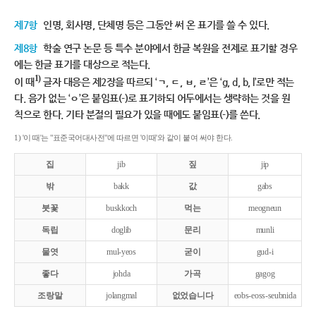
제7항
인명, 회사명, 단체명 등은 그동안 써 온 표기를 쓸 수 있다.
제8항
학술 연구 논문 등 특수 분야에서 한글 복원을 전제로 표기할 경우
에는 한글 표기를 대상으로 적는다.
1)
이 때
글자 대응은 제2장을 따르되 ‘ㄱ, ㄷ, ㅂ, ㄹ’은 ‘g, d, b, l’로만 적는
다. 음가 없는 ‘ㅇ’은 붙임표(-)로 표기하되 어두에서는 생략하는 것을 원
칙으로 한다. 기타 분절의 필요가 있을 때에도 붙임표(-)를 쓴다.
1) '이 때'는 "표준국어대사전"에 따르면 '이때'와 같이 붙여 써야 한다.
집
jib
짚
jip
밖
bakk
값
gabs
붓꽃
buskkoch
먹는
meogneun
독립
doglib
문리
munli
물엿
mul-yeos
굳이
gud-i
좋다
johda
가곡
gagog
조랑말
jolangmal
없었습니다
eobs-eoss-seubnida