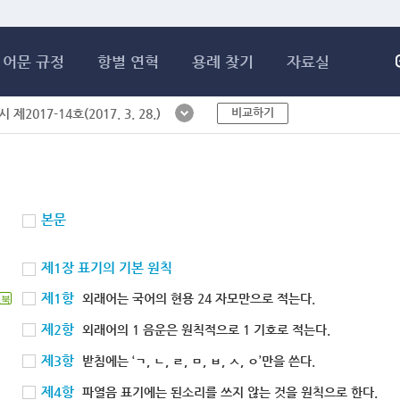
메인콘텐츠 바로가기
어문 규정
항별 연혁
용례 찾기
자료실
비교하기
제2017-14호(2017. 3. 28.)
본문
제1장 표기의 기본 원칙
제1항
외래어는 국어의 현용 24 자모만으로 적는다.
북
제2항
외래어의 1 음운은 원칙적으로 1 기호로 적는다.
제3항
받침에는 ‘ㄱ, ㄴ, ㄹ, ㅁ, ㅂ, ㅅ, ㅇ’만을 쓴다.
제4항
파열음 표기에는 된소리를 쓰지 않는 것을 원칙으로 한다.