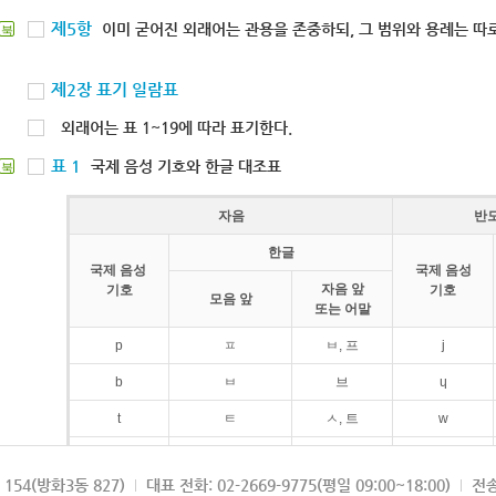
제5항
이미 굳어진 외래어는 관용을 존중하되, 그 범위와 용례는 따로
북
제2장 표기 일람표
외래어는 표 1~19에 따라 표기한다.
표 1
국제 음성 기호와 한글 대조표
북
자음
반
한글
국제 음성
국제 음성
자음 앞
기호
기호
모음 앞
또는 어말
p
ㅍ
ㅂ, 프
j
b
ㅂ
브
ɥ
t
ㅌ
ㅅ, 트
w
d
ㄷ
드
154(방화3동 827)
대표 전화: 02-2669-9775(평일 09:00~18:00)
전송
k
ㅋ
ㄱ, 크