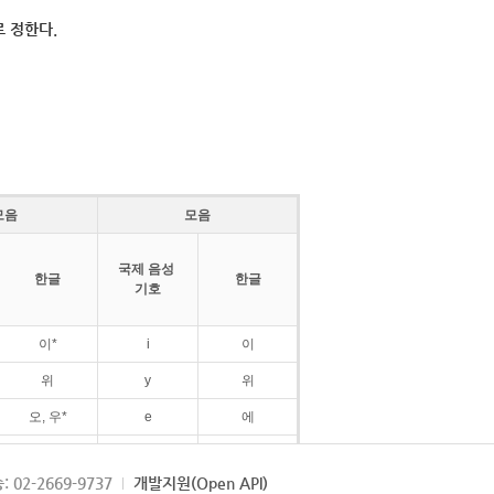
 정한다.
모음
모음
국제 음성
한글
한글
기호
이*
i
이
위
y
위
오, 우*
e
에
ø
외
: 02-2669-9737
개발지원(Open API)
ɛ
에