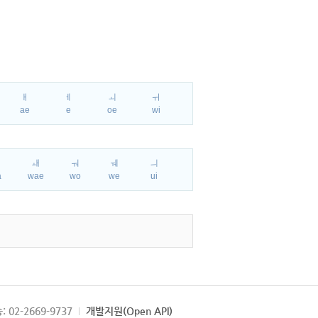
ㅐ
ㅔ
ㅚ
ㅟ
ae
e
oe
wi
ㅘ
ㅙ
ㅝ
ㅞ
ㅢ
a
wae
wo
we
ui
: 02-2669-9737
개발지원(Open API)