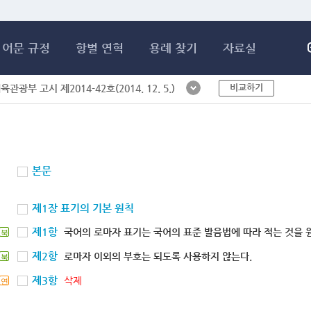
메인콘텐츠 바로가기
어문 규정
항별 연혁
용례 찾기
자료실
비교하기
체육관광부 고시 제2014-42호(2014. 12. 5.)
본문
제1장 표기의 기본 원칙
제1항
국어의 로마자 표기는 국어의 표준 발음법에 따라 적는 것을 
북
제2항
로마자 이외의 부호는 되도록 사용하지 않는다.
북
제3항
삭제
연