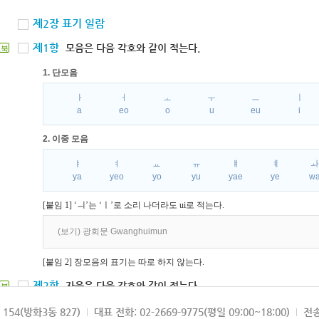
제2장 표기 일람
제1항
모음은 다음 각호와 같이 적는다.
북
1. 단모음
ㅏ
ㅓ
ㅗ
ㅜ
ㅡ
ㅣ
a
eo
o
u
eu
i
2. 이중 모음
ㅑ
ㅕ
ㅛ
ㅠ
ㅒ
ㅖ
ya
yeo
yo
yu
yae
ye
w
[붙임 1] ‘ㅢ’는 ‘ㅣ’로 소리 나더라도 ui로 적는다.
(보기) 광희문 Gwanghuimun
[붙임 2] 장모음의 표기는 따로 하지 않는다.
제2항
자음은 다음 각호와 같이 적는다.
북
1. 파열음
154(방화3동 827)
대표 전화: 02-2669-9775(평일 09:00~18:00)
전송