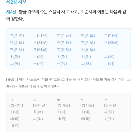
제2장 자모
제4항
한글 자모의 수는 스물넉 자로 하고, 그 순서와 이름은 다음과 같
이 정한다.
ㄱ(기역)
ㄴ(니은)
ㄷ(디귿)
ㄹ(리을)
ㅁ(미음)
ㅂ(비읍)
ㅅ(시옷)
ㅇ(이응)
ㅈ(지읒)
ㅊ(치읓)
ㅋ(키읔)
ㅌ(티읕)
ㅍ(피읖)
ㅎ(히읗)
ㅏ(아)
ㅑ(야)
ㅓ(어)
ㅕ(여)
ㅗ(오)
ㅛ(요)
ㅜ(우)
ㅠ(유)
ㅡ(으)
ㅣ(이)
[붙임 1] 위의 자모로써 적을 수 없는 소리는 두 개 이상의 자모를 어울러서 적되, 그
순서와 이름은 다음과 같이 정한다.
ㄲ
ㄸ
ㅃ
ㅆ
ㅉ
(쌍기역)
(쌍디귿)
(쌍비읍)
(쌍시옷)
(쌍지읒)
ㅐ(애)
ㅒ(얘)
ㅔ(에)
ㅖ(예)
ㅘ(와)
ㅙ(왜)
ㅚ(외)
ㅝ(워)
ㅞ(웨)
ㅟ(위)
ㅢ(의)