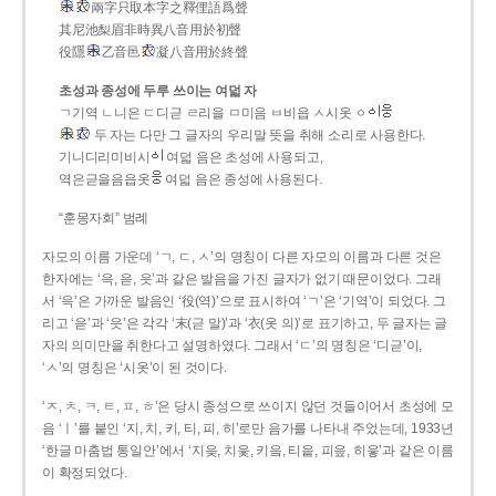
兩字只取本字之釋俚語爲聲
其尼池梨眉非時異八音用於初聲
役隱
乙音邑
凝八音用於終聲
초성과 종성에 두루 쓰이는 여덟 자
ㄱ기역 ㄴ니은 ㄷ디귿 ㄹ리을 ㅁ미음 ㅂ비읍 ㅅ시옷 ㆁ
두 자는 다만 그 글자의 우리말 뜻을 취해 소리로 사용한다.
기니디리미비시
여덟 음은 초성에 사용되고,
역은귿을음읍옷
여덟 음은 종성에 사용된다.
“훈몽자회” 범례
자모의 이름 가운데 ‘ㄱ, ㄷ, ㅅ’의 명칭이 다른 자모의 이름과 다른 것은
한자에는 ‘윽, 읃, 읏’과 같은 발음을 가진 글자가 없기 때문이었다. 그래
서 ‘윽’은 가까운 발음인 ‘役(역)’으로 표시하여 ‘ㄱ’은 ‘기역’이 되었다. 그
리고 ‘읃’과 ‘읏’은 각각 ‘末(귿 말)’과 ‘衣(옷 의)’로 표기하고, 두 글자는 글
자의 의미만을 취한다고 설명하였다. 그래서 ‘ㄷ’의 명칭은 ‘디귿’이,
‘ㅅ’의 명칭은 ‘시옷’이 된 것이다.
‘ㅈ, ㅊ, ㅋ, ㅌ, ㅍ, ㅎ’은 당시 종성으로 쓰이지 않던 것들이어서 초성에 모
음 ‘ㅣ’를 붙인 ‘지, 치, 키, 티, 피, 히’로만 음가를 나타내 주었는데, 1933년
‘한글 마춤법 통일안’에서 ‘지읒, 치읓, 키읔, 티읕, 피읖, 히읗’과 같은 이름
이 확정되었다.