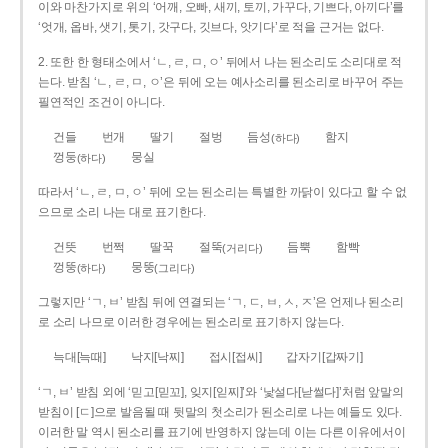
이와 마찬가지로 위의 ‘어깨, 오빠, 새끼, 토끼, 가꾸다, 기쁘다, 아끼다’를
‘엇개, 옵바, 샛기, 톳기, 갓구다, 깃브다, 앗기다’로 적을 근거는 없다.
2. 또한 한 형태소에서 ‘ㄴ, ㄹ, ㅁ, ㅇ’ 뒤에서 나는 된소리도 소리대로 적
는다. 받침 ‘ㄴ, ㄹ, ㅁ, ㅇ’은 뒤에 오는 예사소리를 된소리로 바꾸어 주는
필연적인 조건이 아니다.
건들
번개
딸기
절벙
듬성
함지
(하다)
껑둥
뭉실
(하다)
따라서 ‘ㄴ, ㄹ, ㅁ, ㅇ’ 뒤에 오는 된소리는 특별한 까닭이 있다고 할 수 없
으므로 소리 나는 대로 표기한다.
건뜻
번쩍
딸꾹
절뚝
듬뿍
함빡
(거리다)
껑뚱
뭉뚱
(하다)
(그리다)
그렇지만 ‘ㄱ, ㅂ’ 받침 뒤에 연결되는 ‘ㄱ, ㄷ, ㅂ, ㅅ, ㅈ’은 언제나 된소리
로 소리 나므로 이러한 경우에는 된소리로 표기하지 않는다.
늑대[늑때]
낙지[낙찌]
접시[접씨]
갑자기[갑짜기]
‘ㄱ, ㅂ’ 받침 외에 ‘믿고[믿꼬], 잊지[읻찌]’와 ‘낯설다[낟썰다]’처럼 앞말의
받침이 [ㄷ]으로 발음될 때 뒷말의 첫소리가 된소리로 나는 예들도 있다.
이러한 말 역시 된소리를 표기에 반영하지 않는데 이는 다른 이유에서이