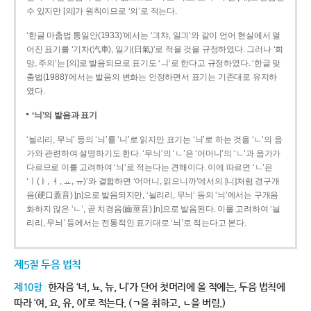
수 있지만 [의]가 원칙이므로 ‘의’로 적는다.
‘한글 마춤법 통일안(1933)’에서는 ‘긔챠, 일긔’와 같이 언어 현실에서 멀
어진 표기를 ‘기차(汽車), 일기(日氣)’로 적을 것을 규정하였다. 그러나 ‘희
망, 주의’는 [의]로 발음되므로 표기도 ‘ㅢ’로 한다고 규정하였다. ‘한글 맞
춤법(1988)’에서는 발음의 변화는 인정하면서 표기는 기존대로 유지하
였다.
‘늬’의 발음과 표기
‘늴리리, 무늬’ 등의 ‘늬’를 ‘니’로 읽지만 표기는 ‘늬’로 하는 것을 ‘ㄴ’의 음
가와 관련하여 설명하기도 한다. ‘무늬’의 ‘ㄴ’은 ‘어머니’의 ‘ㄴ’과 음가가
다르므로 이를 고려하여 ‘늬’로 적는다는 견해이다. 이에 따르면 ‘ㄴ’은
‘ㅣ(ㅑ, ㅕ, ㅛ, ㅠ)’와 결합하면 ‘어머니, 읽으니까’에서의 [니]처럼 경구개
음(硬口蓋音) [ɲ]으로 발음되지만, ‘늴리리, 무늬’ 등의 ‘늬’에서는 구개음
화하지 않은 ‘ㄴ’, 곧 치경음(齒莖音) [n]으로 발음된다. 이를 고려하여 ‘늴
리리, 무늬’ 등에서는 전통적인 표기대로 ‘늬’로 적는다고 본다.
제5절 두음 법칙
제10항
한자음 ‘녀, 뇨, 뉴, 니’가 단어 첫머리에 올 적에는, 두음 법칙에
따라 ‘여, 요, 유, 이’로 적는다. (ㄱ을 취하고, ㄴ을 버림.)