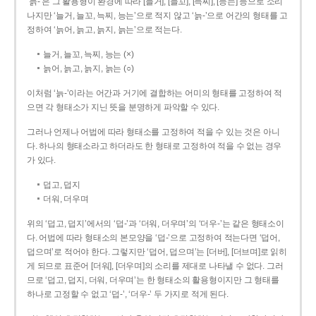
‘늙-’은 그 활용형이 환경에 따라 [늘거], [늘꼬], [늑찌], [능는] 등으로 소리
나지만 ‘늘거, 늘꼬, 늑찌, 능는’으로 적지 않고 ‘늙-’으로 어간의 형태를 고
정하여 ‘늙어, 늙고, 늙지, 늙는’으로 적는다.
늘거, 늘꼬, 늑찌, 능는 (×)
늙어, 늙고, 늙지, 늙는 (○)
이처럼 ‘늙-­’이라는 어간과 거기에 결합하는 어미의 형태를 고정하여 적
으면 각 형태소가 지닌 뜻을 분명하게 파악할 수 있다.
그러나 언제나 어법에 따라 형태소를 고정하여 적을 수 있는 것은 아니
다. 하나의 형태소라고 하더라도 한 형태로 고정하여 적을 수 없는 경우
가 있다.
덥고, 덥지
더워, 더우며
위의 ‘덥고, 덥지’에서의 ‘덥-­’과 ‘더워, 더우며’의 ‘더우-­’는 같은 형태소이
다. 어법에 따라 형태소의 본모양을 ‘덥-­’으로 고정하여 적는다면 ‘덥어,
덥으며’로 적어야 한다. 그렇지만 ‘덥어, 덥으며’는 [더버], [더브며]로 읽히
게 되므로 표준어 [더워], [더우며]의 소리를 제대로 나타낼 수 없다. 그러
므로 ‘덥고, 덥지, 더워, 더우며’는 한 형태소의 활용형이지만 그 형태를
하나로 고정할 수 없고 ‘덥-’, ‘더우-’ 두 가지로 적게 된다.