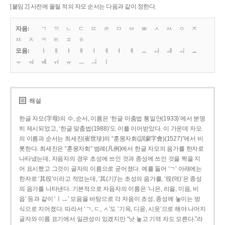
[붙임 2] 사전에 올릴 적의 자모 순서는 다음과 같이 정한다.
자음:
ㄱ
ㄲ
ㄴ
ㄷ
ㄸ
ㄹ
ㅁ
ㅂ
ㅃ
ㅅ
ㅆ
ㅇ
ㅈ
ㅉ
ㅊ
ㅋ
ㅌ
ㅍ
ㅎ
모음:
ㅏ
ㅐ
ㅑ
ㅒ
ㅓ
ㅔ
ㅕ
ㅖ
ㅗ
ㅘ
ㅙ
ㅚ
ㅛ
ㅜ
ㅝ
ㅞ
ㅟ
ㅠ
ㅡ
ㅢ
ㅣ
해설
한글 자모(字母)의 수, 순서, 이름은 ‘한글 마춤법 통일안(1933)’에서 분명
히 제시되었고, ‘한글 맞춤법(1988)’도 이를 이어받았다. 이 가운데 자모
의 이름과 순서는 최세진(崔世珍)의 “훈몽자회(訓蒙字會)(1527)”에서 비
롯한다. 최세진은 “훈몽자회” 범례(凡例)에서 한글 자모의 음가를 한자로
나타냈는데, 자음자의 경우 초성에 쓰인 것과 종성에 쓰인 것을 짝을 지
어 표시했고 그것이 글자의 이름으로 굳어졌다. 예를 들어 ‘ㄱ’ 아래에는
한자로 ‘其役’이라고 적었는데, ‘其(기)’는 초성의 음가를, ‘役(역)’은 종성
의 음가를 나타낸다. 기본적으로 자음자의 이름은 ‘니은, 리을, 미음, 비
읍’ 등과 같이 ‘ㅣㅡ’ 모음을 바탕으로 각 자음이 초성, 종성에 놓이는 방
식으로 지어졌다. 따라서 ‘ㄱ, ㄷ, ㅅ’도 ‘기윽, 디읃, 시읏’으로 해야 나머지
글자와 이름 표기에서 일관성이 있겠지만 “낫 놓고 기역 자도 모른다.”라