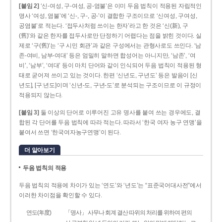
[붙임 2]
‘신-여성, 구-여성, 공-염불’은 이미 두음 법칙이 적용된 자립적인
명사 ‘여성, 염불’에 ‘신-, 구-, 공-’이 결합한 구조이므로 ‘신여성, 구여성,
공염불’로 적는다. ‘접두사처럼 쓰이는 한자’라고 한 것은 ‘신(新), 구
(舊)’와 같은 한자를 접두사로만 단정하기 어렵다는 점을 밝힌 것이다. 실
제로 ‘구(舊)’는 ‘구 시민 회관’과 같은 구성에서는 관형사로도 쓰인다. ‘남
존­-여비, 남부-­여대’ 등은 엄밀히 말하면 합성어는 아니지만, ‘남존’, ‘여
비’, ‘남부’, ‘여대’ 등이 마치 단어와 같이 인식되어 두음 법칙이 적용된 형
태로 굳어져 쓰이고 있는 것이다. 한편 ‘신년도, 구년도’ 등은 발음이 [신
년도], [구ː년도]이며 ‘신년­-도, 구년-­도’로 분석되는 구조이므로 이 규정이
적용되지 않는다.
[붙임 3]
둘 이상의 단어로 이루어진 고유 명사를 붙여 쓰는 경우에도, 결
합된 각 단어를 두음 법칙에 따라 적는다. 따라서 ‘한국 여자 농구 연맹’을
붙여서 쓰면 ‘한국여자농구연맹’이 된다.
더 알아보기
두음 법칙의 적용
두음 법칙의 적용에 차이가 있는 ‘연도’와 ‘년도’는 “표준국어대사전”에서
이러한 차이점을 확인할 수 있다.
연도(年度)
「명사」 사무나 회계 결산 따위의 처리를 위하여 편의