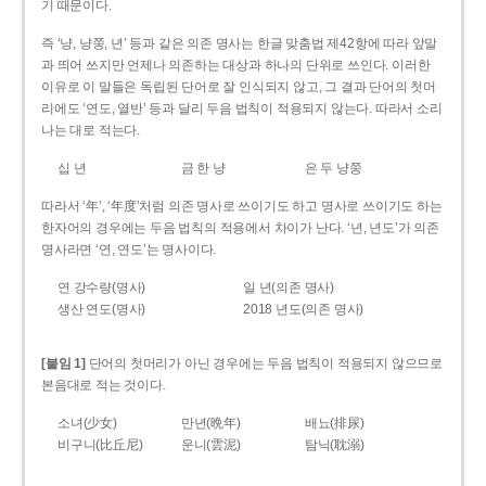
기 때문이다.
즉 ‘냥, 냥쭝, 년’ 등과 같은 의존 명사는 한글 맞춤법 제42항에 따라 앞말
과 띄어 쓰지만 언제나 의존하는 대상과 하나의 단위로 쓰인다. 이러한
이유로 이 말들은 독립된 단어로 잘 인식되지 않고, 그 결과 단어의 첫머
리에도 ‘연도, 열반’ 등과 달리 두음 법칙이 적용되지 않는다. 따라서 소리
나는 대로 적는다.
십 년
금 한 냥
은 두 냥쭝
따라서 ‘年’, ‘年度’처럼 의존 명사로 쓰이기도 하고 명사로 쓰이기도 하는
한자어의 경우에는 두음 법칙의 적용에서 차이가 난다. ‘년, 년도’가 의존
명사라면 ‘연, 연도’는 명사이다.
연 강수량(명사)
일 년(의존 명사)
생산 연도(명사)
2018 년도(의존 명사)
[붙임 1]
단어의 첫머리가 아닌 경우에는 두음 법칙이 적용되지 않으므로
본음대로 적는 것이다.
소녀(少女)
만년(晩年)
배뇨(排尿)
비구니(比丘尼)
운니(雲泥)
탐닉(耽溺)