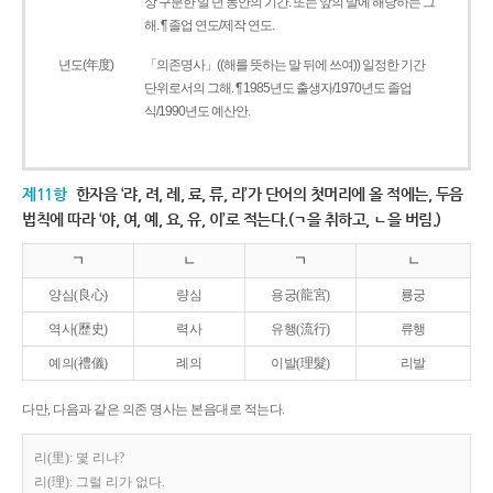
상 구분한 일 년 동안의 기간. 또는 앞의 말에 해당하는 그
해. ¶ 졸업 연도/제작 연도.
년도(年度)
「의존명사」((해를 뜻하는 말 뒤에 쓰여)) 일정한 기간
단위로서의 그해. ¶ 1985년도 출생자/1970년도 졸업
식/1990년도 예산안.
제11항
한자음 ‘랴, 려, 례, 료, 류, 리’가 단어의 첫머리에 올 적에는, 두음
법칙에 따라 ‘야, 여, 예, 요, 유, 이’로 적는다.(ㄱ을 취하고, ㄴ을 버림.)
ㄱ
ㄴ
ㄱ
ㄴ
양심(良心)
량심
용궁(龍宮)
룡궁
역사(歷史)
력사
유행(流行)
류행
예의(禮儀)
례의
이발(理髮)
리발
다만, 다음과 같은 의존 명사는 본음대로 적는다.
리(里): 몇 리냐?
리(理): 그럴 리가 없다.