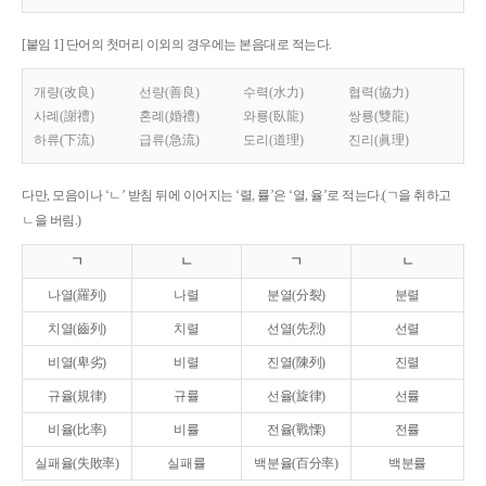
[붙임 1] 단어의 첫머리 이외의 경우에는 본음대로 적는다.
개량(改良)
선량(善良)
수력(水力)
협력(協力)
사례(謝禮)
혼례(婚禮)
와룡(臥龍)
쌍룡(雙龍)
하류(下流)
급류(急流)
도리(道理)
진리(眞理)
다만, 모음이나 ‘ㄴ’ 받침 뒤에 이어지는 ‘렬, 률’은 ‘열, 율’로 적는다.(ㄱ을 취하고
ㄴ을 버림.)
ㄱ
ㄴ
ㄱ
ㄴ
나열(羅列)
나렬
분열(分裂)
분렬
치열(齒列)
치렬
선열(先烈)
선렬
비열(卑劣)
비렬
진열(陳列)
진렬
규율(規律)
규률
선율(旋律)
선률
비율(比率)
비률
전율(戰慄)
전률
실패율(失敗率)
실패률
백분율(百分率)
백분률