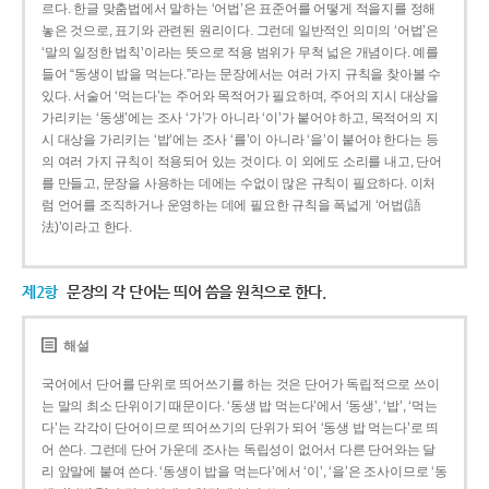
르다. 한글 맞춤법에서 말하는 ‘어법’은 표준어를 어떻게 적을지를 정해
놓은 것으로, 표기와 관련된 원리이다. 그런데 일반적인 의미의 ‘어법’은
‘말의 일정한 법칙’이라는 뜻으로 적용 범위가 무척 넓은 개념이다. 예를
들어 “동생이 밥을 먹는다.”라는 문장에서는 여러 가지 규칙을 찾아볼 수
있다. 서술어 ‘먹는다’는 주어와 목적어가 필요하며, 주어의 지시 대상을
가리키는 ‘동생’에는 조사 ‘가’가 아니라 ‘이’가 붙어야 하고, 목적어의 지
시 대상을 가리키는 ‘밥’에는 조사 ‘를’이 아니라 ‘을’이 붙어야 한다는 등
의 여러 가지 규칙이 적용되어 있는 것이다. 이 외에도 소리를 내고, 단어
를 만들고, 문장을 사용하는 데에는 수없이 많은 규칙이 필요하다. 이처
럼 언어를 조직하거나 운영하는 데에 필요한 규칙을 폭넓게 ‘어법(語
法)’이라고 한다.
제2항
문장의 각 단어는 띄어 씀을 원칙으로 한다.
해설
국어에서 단어를 단위로 띄어쓰기를 하는 것은 단어가 독립적으로 쓰이
는 말의 최소 단위이기 때문이다. ‘동생 밥 먹는다’에서 ‘동생’, ‘밥’, ‘먹는
다’는 각각이 단어이므로 띄어쓰기의 단위가 되어 ‘동생 밥 먹는다’로 띄
어 쓴다. 그런데 단어 가운데 조사는 독립성이 없어서 다른 단어와는 달
리 앞말에 붙여 쓴다. ‘동생이 밥을 먹는다’에서 ‘이’, ‘을’은 조사이므로 ‘동