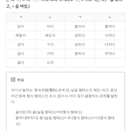
고, ㄴ을 버림.)
ㄱ
ㄴ
ㄱ
ㄴ
맏이
마지
핥이다
할치다
해돋이
해도지
걷히다
거치다
굳이
구지
닫히다
다치다
같이
가치
묻히다
무치다
끝이
끄치
해설
여기서 말하는 ‘종속적(從屬的) 관계’란, 실질 형태소인 체언, 어근, 용언
어간 등에 형식 형태소인 조사, 접미사, 어미 등이 결합하는 관계를 말한
다.
솥이[소치]: 솥(실질 형태소)+이(형식 형태소)
묻히다[무치다]: 묻­-(실질 형태소)+­-히­-(형식 형태소)+-다(형식 형태
소)