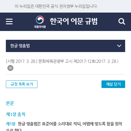
이 누리집은 대한민국 공식 전자정부 누리집입니다.
한글 맞춤법
[시행 2017. 3. 28.] 문화체육관광부 고시 제2017-12호(2017. 3. 28.)
규정 목록 보기
해설 닫기
본문
제1장 총칙
제1항
한글 맞춤법은 표준어를 소리대로 적되, 어법에 맞도록 함을 원칙
으로 한다.