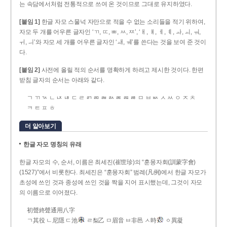
는 속담에서처럼 전통적으로 쓰여 온 것이므로 그대로 유지하였다.
[붙임 1]
한글 자모 스물넉 자만으로 적을 수 없는 소리들을 적기 위하여,
자모 두 개를 어우른 글자인 ‘ㄲ, ㄸ, ㅃ, ㅆ, ㅉ’, ‘ㅐ, ㅒ, ㅔ, ㅖ, ㅘ, ㅚ, ㅝ,
ㅟ, ㅢ’와 자모 세 개를 어우른 글자인 ‘ㅙ, ㅞ’를 쓴다는 것을 보여 준 것이
다.
[붙임 2]
사전에 올릴 적의 순서를 명확하게 하려고 제시한 것이다. 한편
받침 글자의 순서는 아래와 같다.
ㄱ ㄲ ㄳ ㄴ ㄵ ㄶ ㄷ ㄹ ㄺ ㄻ ㄼ ㄽ ㄾ ㄿ ㅀ ㅁ ㅂ ㅄ ㅅ ㅆ ㅇ ㅈ ㅊ
ㅋ ㅌ ㅍ ㅎ
더 알아보기
한글 자모 명칭의 유래
한글 자모의 수, 순서, 이름은 최세진(崔世珍)의 “훈몽자회(訓蒙字會)
(1527)”에서 비롯한다. 최세진은 “훈몽자회” 범례(凡例)에서 한글 자모가
초성에 쓰인 것과 종성에 쓰인 것을 짝을 지어 표시했는데, 그것이 자모
의 이름으로 이어졌다.
初聲終聲通用八字
ㄱ其役 ㄴ尼隱 ㄷ池
ㄹ梨乙 ㅁ眉音 ㅂ非邑 ㅅ時
ㆁ異凝