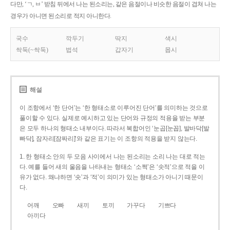
다만, ‘ㄱ, ㅂ’ 받침 뒤에서 나는 된소리는, 같은 음절이나 비슷한 음절이 겹쳐 나는
경우가 아니면 된소리로 적지 아니한다.
국수
깍두기
딱지
색시
싹둑(~싹둑)
법석
갑자기
몹시
해설
이 조항에서 ‘한 단어’는 ‘한 형태소로 이루어진 단어’를 의미하는 것으로
풀이할 수 있다. 실제로 예시하고 있는 단어와 규정의 적용을 받는 부분
은 모두 하나의 형태소 내부이다. 따라서 복합어인 ‘눈곱[눈꼽], 발바닥[발
빠닥], 잠자리[잠짜리]’와 같은 표기는 이 조항의 적용을 받지 않는다.
1. 한 형태소 안의 두 모음 사이에서 나는 된소리는 소리 나는 대로 적는
다. 예를 들어 새의 울음을 나타내는 형태소 ‘소쩍’은 ‘솟적’으로 적을 이
유가 없다. 왜냐하면 ‘솟’과 ‘적’이 의미가 있는 형태소가 아니기 때문이
다.
어깨
오빠
새끼
토끼
가꾸다
기쁘다
아끼다