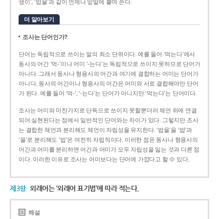
생이’, ‘밥을’과 같이 언제나 앞말에 붙여 쓴다.
더 알아보기
조사는 단어인가?
단어는 독립적으로 쓰이는 말의 최소 단위이다. 예를 들어 ‘먹는다’에서
동사의 어간 ‘먹-­’이나 어미 ‘­-는다’는 독립적으로 쓰이지 못하므로 단어가
아니다. 그래서 동사나 형용사의 어간과 여기에 결합하는 어미는 단어가
아니다. 동사의 어간이나 형용사의 어간은 어미와 서로 결합해야만 단어
가 된다. 예를 들어 ‘먹-’, ‘-는다’는 단어가 아니지만 ‘먹는다’는 단어이다.
조사는 어미와 마찬가지로 단독으로 쓰이지 못할뿐더러 체언 뒤에 연결
되어 실현된다는 점에서 일반적인 단어와는 차이가 있다. 그렇지만 조사
는 결합한 체언과 분리해도 체언이 자립성을 유지한다. ‘밥을’을 ‘밥’과
‘을’로 분리해도 ‘밥’은 여전히 자립적이다. 이러한 점은 동사나 형용사의
어간과 어미를 분리하면 어간과 어미가 모두 자립성을 잃는 것과 다른 점
이다. 이러한 이유로 조사는 어미보다는 단어에 가깝다고 할 수 있다.
제3항
외래어는 ‘외래어 표기법’에 따라 적는다.
해설