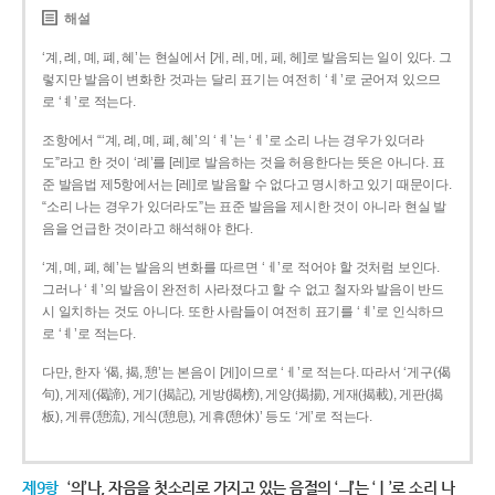
해설
‘계, 례, 몌, 폐, 혜’는 현실에서 [게, 레, 메, 페, 헤]로 발음되는 일이 있다. 그
렇지만 발음이 변화한 것과는 달리 표기는 여전히 ‘ㅖ’로 굳어져 있으므
로 ‘ㅖ’로 적는다.
조항에서 “‘계, 례, 몌, 폐, 혜’의 ‘ㅖ’는 ‘ㅔ’로 소리 나는 경우가 있더라
도”라고 한 것이 ‘례’를 [레]로 발음하는 것을 허용한다는 뜻은 아니다. 표
준 발음법 제5항에서는 [레]로 발음할 수 없다고 명시하고 있기 때문이다.
“소리 나는 경우가 있더라도”는 표준 발음을 제시한 것이 아니라 현실 발
음을 언급한 것이라고 해석해야 한다.
‘계, 몌, 폐, 혜’는 발음의 변화를 따르면 ‘ㅔ’로 적어야 할 것처럼 보인다.
그러나 ‘ㅖ’의 발음이 완전히 사라졌다고 할 수 없고 철자와 발음이 반드
시 일치하는 것도 아니다. 또한 사람들이 여전히 표기를 ‘ㅖ’로 인식하므
로 ‘ㅖ’로 적는다.
다만, 한자 ‘偈, 揭, 憩’는 본음이 [게]이므로 ‘ㅔ’로 적는다. 따라서 ‘게구(偈
句), 게제(偈諦), 게기(揭記), 게방(揭榜), 게양(揭揚), 게재(揭載), 게판(揭
板), 게류(憩流), 게식(憩息), 게휴(憩休)’ 등도 ‘게’로 적는다.
제9항
‘의’나, 자음을 첫소리로 가지고 있는 음절의 ‘ㅢ’는 ‘ㅣ’로 소리 나