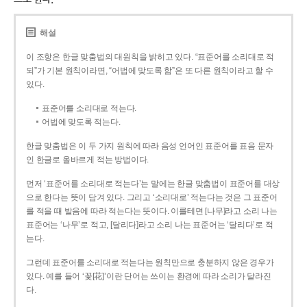
해설
이 조항은 한글 맞춤법의 대원칙을 밝히고 있다. “표준어를 소리대로 적
되”가 기본 원칙이라면, “어법에 맞도록 함”은 또 다른 원칙이라고 할 수
있다.
표준어를 소리대로 적는다.
어법에 맞도록 적는다.
한글 맞춤법은 이 두 가지 원칙에 따라 음성 언어인 표준어를 표음 문자
인 한글로 올바르게 적는 방법이다.
먼저 ‘표준어를 소리대로 적는다’는 말에는 한글 맞춤법이 표준어를 대상
으로 한다는 뜻이 담겨 있다. 그리고 ‘소리대로’ 적는다는 것은 그 표준어
를 적을 때 발음에 따라 적는다는 뜻이다. 이를테면 [나무]라고 소리 나는
표준어는 ‘나무’로 적고, [달리다]라고 소리 나는 표준어는 ‘달리다’로 적
는다.
그런데 표준어를 소리대로 적는다는 원칙만으로 충분하지 않은 경우가
있다. 예를 들어 ‘꽃[花]’이란 단어는 쓰이는 환경에 따라 소리가 달라진
다.