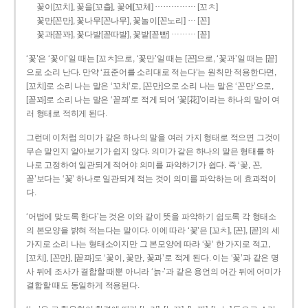
……………
꽃이[꼬치], 꽃을[꼬츨], 꽃에[꼬체]
[꼬ㅊ]
…
꽃만[꼰만], 꽃나무[꼰나무], 꽃놀이[꼰노리]
[꼰]
………
꽃과[꼳꽈], 꽃다발[꼳따발], 꽃밭[꼳빧]
[꼳]
‘꽃’은 ‘꽃이’일 때는 [꼬ㅊ]으로, ‘꽃만’일 때는 [꼰]으로, ‘꽃과’일 때는 [꼳]
으로 소리 난다. 만약 ‘표준어를 소리대로 적는다’는 원칙만 적용한다면,
[꼬치]로 소리 나는 말은 ‘꼬치’로, [꼰만]으로 소리 나는 말은 ‘꼰만’으로,
[꼳꽈]로 소리 나는 말은 ‘꼳꽈’로 적게 되어 ‘꽃[花]’이라는 하나의 말이 여
러 형태로 적히게 된다.
그런데 이처럼 의미가 같은 하나의 말을 여러 가지 형태로 적으면 그것이
무슨 말인지 알아보기가 쉽지 않다. 의미가 같은 하나의 말은 형태를 하
나로 고정하여 일관되게 적어야 의미를 파악하기가 쉽다. 즉 ‘꽃, 꼰,
꼳’보다는 ‘꽃’ 하나로 일관되게 적는 것이 의미를 파악하는 데 효과적이
다.
‘어법에 맞도록 한다’는 것은 이와 같이 뜻을 파악하기 쉽도록 각 형태소
의 본모양을 밝혀 적는다는 말이다. 이에 따라 ‘꽃’은 [꼬ㅊ], [꼰], [꼳]의 세
가지로 소리 나는 형태소이지만 그 본모양에 따라 ‘꽃’ 한 가지로 적고,
[꼬치], [꼰만], [꼳꽈]도 ‘꽃이, 꽃만, 꽃과’로 적게 된다. 이는 ‘꽃’과 같은 명
사 뒤에 조사가 결합할 때뿐 아니라 ‘늙-’과 같은 용언의 어간 뒤에 어미가
결합할 때도 동일하게 적용된다.