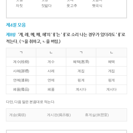
자칫
짓밟다
풋고추
햇곡식
제4절 모음
제8항
‘계, 례, 몌, 폐, 혜’의 ‘ㅖ’는 ‘ㅔ’로 소리 나는 경우가 있더라도 ‘ㅖ’로
적는다. (ㄱ을 취하고, ㄴ을 버림.)
ㄱ
ㄴ
ㄱ
ㄴ
계수(桂樹)
게수
혜택(惠澤)
헤택
사례(謝禮)
사레
계집
게집
연몌(連袂)
연메
핑계
핑게
폐품(廢品)
페품
계시다
게시다
다만, 다음 말은 본음대로 적는다.
게송(偈頌)
게시판(揭示板)
휴게실(休憩室)