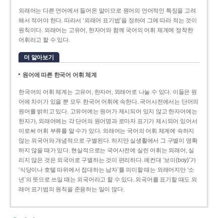
외래어는 다른 언어에서 들어온 말이므로 원어의 언어적인 특징을 고려
해서 적어야 한다. 따라서 ‘외래어 표기법’을 정하여 그에 따라 적는 것이
원칙이다. 외래어는 고유어, 한자어와 함께 국어의 어휘 체계에 정착한
어휘라고 할 수 있다.
더 알아보기
원어에 따른 한국어 어휘 체계
한국어의 어휘 체계는 고유어, 한자어, 외래어로 나눌 수 있다. 이들은 원
어에 차이가 있을 뿐 모두 한국어 어휘에 속한다. 국어사전에서는 단어의
원어를 밝히고 있다. 고유어에는 원어가 제시되어 있지 않고 한자어에는
한자가, 외래어에는 각 단어의 원어명과 로마자 표기가 제시되어 있어서
이로써 어휘 부류를 알 수가 있다. 외래어는 국어의 어휘 체계에 속하지
않는 외국어와 개념적으로 구별된다. 하지만 실생활에서 그 구별이 명확
하지 않을 때가 있다. 현실적으로는 국어사전에 실린 어휘는 외래어, 실
리지 않은 것은 외국어로 구별하는 것이 편리하다. 예컨대 ‘보이(boy)’가
‘식당이나 호텔 따위에서 접대하는 남자’를 의미할 때는 외래어지만 ‘소
년’의 뜻으로 쓰일 때는 외국어라고 할 수 있다. 외국어를 표기할 때도 외
래어 표기법의 원칙을 준용하는 일이 많다.