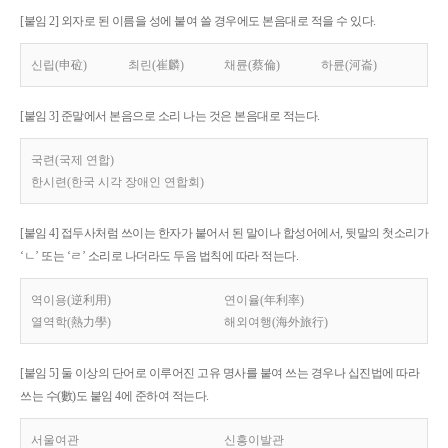
[붙임 2] 외자로 된 이름을 성에 붙여 쓸 경우에도 본음대로 적을 수 있다.
신립(申砬)
최린(崔麟)
채륜(蔡倫)
하륜(河崙)
[붙임 3] 준말에서 본음으로 소리 나는 것은 본음대로 적는다.
국련(국제 연합)
한시련(한국 시각 장애인 연합회)
[붙임 4] 접두사처럼 쓰이는 한자가 붙어서 된 말이나 합성어에서, 뒷말의 첫소리가
‘ㄴ’ 또는 ‘ㄹ’ 소리로 나더라도 두음 법칙에 따라 적는다.
역이용(逆利用)
연이율(年利率)
열역학(熱力學)
해외여행(海外旅行)
[붙임 5] 둘 이상의 단어로 이루어진 고유 명사를 붙여 쓰는 경우나 십진법에 따라
쓰는 수(數)도 붙임 4에 준하여 적는다.
서울여관
신흥이발관