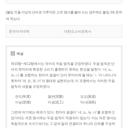
[붙임 3] 둘 이상의 단어로 이루어진 고유 명사를 붙여 쓰는 경우에도 붙임 2에 준하
여 적는다.
한국여자대학
대한요소비료회사
해설
제10항~제12항에서는 국어의 두음 법칙을 규정하였다. 두음 법칙은 단
어의 첫머리에 특정한 소리가 출현하지 못하는 현상을 말한다. ‘녀, 뇨,
뉴, 니’를 포함하는 한자어 음절이 단어 첫머리에 올 때는 ‘ㄴ’이 나타나지
못하여 ‘여, 요, 유, 이’의 형태로 실현되는데, 이 조항에서는 이러한 두음
법칙의 내용을 규정하였다.
연도(年度)
열반(涅槃)
요도(尿道)
이승(尼僧)
이공(泥工)
익사(溺死)
그런데 여기에는 예외가 있다. 한자어 음절이 ‘녀, 뇨, 뉴, 니’를 포함하고
있더라도 의존 명사에는 두음 법칙이 적용되지 않는다. 이는 의존 명사는
독립적으로 쓰이기보다는 그 앞의 말과 연결되어 하나의 단위를 구성하