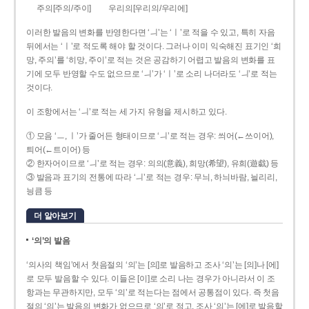
주의[주의/주이]
우리의[우리의/우리에]
이러한 발음의 변화를 반영한다면 ‘ㅢ’는 ‘ㅣ’로 적을 수 있고, 특히 자음
뒤에서는 ‘ㅣ’로 적도록 해야 할 것이다. 그러나 이미 익숙해진 표기인 ‘희
망, 주의’를 ‘히망, 주이’로 적는 것은 공감하기 어렵고 발음의 변화를 표
기에 모두 반영할 수도 없으므로 ‘ㅢ’가 ‘ㅣ’로 소리 나더라도 ‘ㅢ’로 적는
것이다.
이 조항에서는 ‘ㅢ’로 적는 세 가지 유형을 제시하고 있다.
① 모음 ‘ㅡ, ㅣ’가 줄어든 형태이므로 ‘ㅢ’로 적는 경우: 씌어(←쓰이어),
틔어(←트이어) 등
② 한자어이므로 ‘ㅢ’로 적는 경우: 의의(意義), 희망(希望), 유희(遊戱) 등
③ 발음과 표기의 전통에 따라 ‘ㅢ’로 적는 경우: 무늬, 하늬바람, 늴리리,
닁큼 등
더 알아보기
‘의’의 발음
‘의사의 책임’에서 첫음절의 ‘의’는 [의]로 발음하고 조사 ‘의’는 [의]나 [에]
로 모두 발음할 수 있다. 이들은 [이]로 소리 나는 경우가 아니라서 이 조
항과는 무관하지만, 모두 ‘의’로 적는다는 점에서 공통점이 있다. 즉 첫음
절의 ‘의’는 발음의 변화가 없으므로 ‘의’로 적고, 조사 ‘의’는 [에]로 발음할