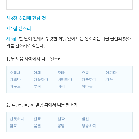
제3장 소리에 관한 것
제1절 된소리
제5항
한 단어 안에서 뚜렷한 까닭 없이 나는 된소리는 다음 음절의 첫소
리를 된소리로 적는다.
1. 두 모음 사이에서 나는 된소리
소쩍새
어깨
오빠
으뜸
아끼다
기쁘다
깨끗하다
어떠하다
해쓱하다
가끔
거꾸로
부썩
어찌
이따금
2. ‘ㄴ, ㄹ, ㅁ, ㅇ’ 받침 뒤에서 나는 된소리
산뜻하다
잔뜩
살짝
훨씬
담뿍
움찔
몽땅
엉뚱하다