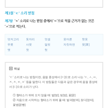
제3절 'ㄷ' 소리 받침
제7항
‘ㄷ’ 소리로 나는 받침 중에서 ‘ㄷ’으로 적을 근거가 없는 것은
‘ㅅ’으로 적는다.
덧저고리
돗자리
엇셈
웃어른
핫옷
무릇
사뭇
얼핏
자칫하면
뭇[衆]
옛
첫
헛
해설
‘ㄷ’ 소리로 나는 받침이란, 음절 종성에서 [ㄷ]으로 소리 나는 ‘ㄷ, ㅅ, ㅆ,
ㅈ, ㅊ, ㅌ, ㅎ’ 등을 말한다. 이 받침들은 다음과 같은 경우에 음절 종성에
서 [ㄷ]으로 소리가 난다.
① 형태소가 뒤에 오지 않을 때: 밭[받], 빚[빋], 꽃[꼳]
② 자음으로 시작하는 형태소가 뒤에 올 때: 밭과[받꽈], 젖다[젇따],
꽃병[꼳뼝]