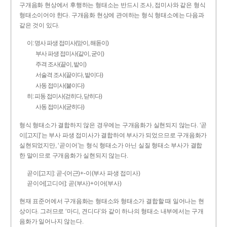
구개음화 현상에서 후행하는 형태소는 반드시 조사, 접미사와 같은 형식
형태소이어야 한다. 구개음화 현상에 관여하는 형식 형태소에는 다음과
같은 것이 있다.
이: 명사 파생 접미사(맏이, 해돋이)
부사 파생 접미사(같이, 굳이)
주격 조사(끝이, 밭이)
서술격 조사(끝이다, 밭이다)
사동 접미사(붙이다)
히: 피동 접미사(걷히다, 닫히다)
사동 접미사(굳히다)
형식 형태소가 결합하지 않은 경우에는 구개음화가 실현되지 않는다. ‘곧
이[고지]’는 부사 파생 접미사가 결합하여 부사가 되었으므로 구개음화가
실현되었지만, ‘곧이어’는 형식 형태소가 아닌 실질 형태소 부사가 결합
한 말이므로 구개음화가 실현되지 않는다.
곧이[고지]: 곧-­(어근)+­-이(부사 파생 접미사)
곧이어[고디어]: 곧(부사)+이어(부사)
현재 표준어에서 구개음화는 형태소와 형태소가 결합할 때 일어나는 현
상이다. 그러므로 ‘마디, 견디다’와 같이 하나의 형태소 내부에서는 구개
음화가 일어나지 않는다.