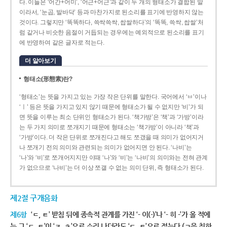
다. 이들은 ‘어간+어미’, ‘어근+어근’과 같이 두 개의 형태소가 결합된 말
이라서, ‘눈곱, 발바닥’ 등과 마찬가지로 된소리를 표기에 반영하지 않는
것이다. 그렇지만 ‘똑똑하다, 쓱싹쓱싹, 쌉쌀하다’의 ‘똑똑, 쓱싹, 쌉쌀’처
럼 같거나 비슷한 음절이 거듭되는 경우에는 예외적으로 된소리를 표기
에 반영하여 같은 글자로 적는다.
더 알아보기
형태소(形態素)란?
‘형태소’는 뜻을 가지고 있는 가장 작은 단위를 말한다. 국어에서 ‘ㅂ’이나
‘ㅣ’ 등은 뜻을 가지고 있지 않기 때문에 형태소가 될 수 없지만 ‘비’가 되
면 뜻을 이루는 최소 단위인 형태소가 된다. ‘책가방’은 ‘책’과 ‘가방’이라
는 두 가지 의미로 쪼개지기 때문에 형태소는 ‘책가방’이 아니라 ‘책’과
‘가방’이다. 더 작은 단위로 쪼개진다고 해도 쪼갰을 때 의미가 없어지거
나 쪼개기 전의 의미와 관련되는 의미가 없어지면 안 된다. ‘나비’는
‘나’와 ‘비’로 쪼개어지지만 이때 ‘나’와 ‘비’는 ‘나비’의 의미와는 전혀 관계
가 없으므로 ‘나비’는 더 이상 쪼갤 수 없는 의미 단위, 즉 형태소가 된다.
제2절 구개음화
제6항
‘ㄷ, ㅌ’ 받침 뒤에 종속적 관계를 가진 ‘- 이(-)’나 ‘- 히 -’가 올 적에
는 그 ‘ㄷ, ㅌ’이 ‘ㅈ, ㅊ’으로 소리 나더라도 ‘ㄷ, ㅌ’으로 적는다.(ㄱ을 취하