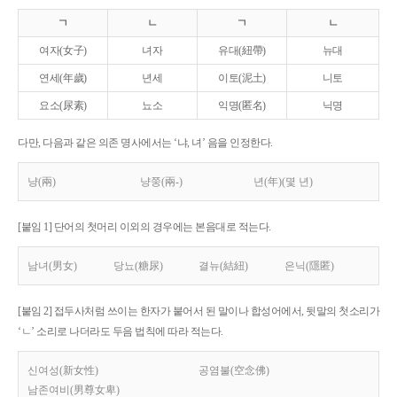
ㄱ
ㄴ
ㄱ
ㄴ
여자(女子)
녀자
유대(紐帶)
뉴대
연세(年歲)
년세
이토(泥土)
니토
요소(尿素)
뇨소
익명(匿名)
닉명
다만, 다음과 같은 의존 명사에서는 ‘냐, 녀’ 음을 인정한다.
냥(兩)
냥쭝(兩-)
년(年)(몇 년)
[붙임 1] 단어의 첫머리 이외의 경우에는 본음대로 적는다.
남녀(男女)
당뇨(糖尿)
결뉴(結紐)
은닉(隱匿)
[붙임 2] 접두사처럼 쓰이는 한자가 붙어서 된 말이나 합성어에서, 뒷말의 첫소리가
‘ㄴ’ 소리로 나더라도 두음 법칙에 따라 적는다.
신여성(新女性)
공염불(空念佛)
남존여비(男尊女卑)