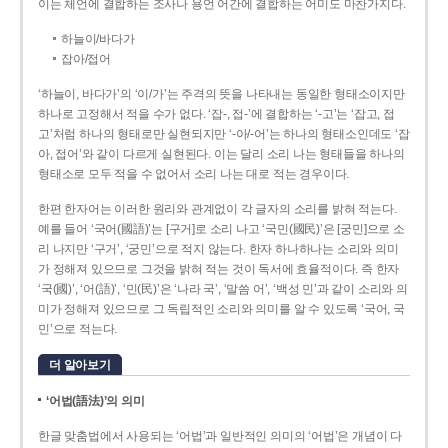
이는 체언에 결합하는 조사나 용언 어간에 결합하는 어미도 마찬가지다.
하늘이/바다가
잡아/접어
‘하늘이, 바다가’의 ‘이/가’는 주격의 뜻을 나타내는 동일한 형태소이지만
하나로 고정해서 적을 수가 없다. ‘잡-, 접-’에 결합하는 ‘-고’는 ‘잡고, 접
고’처럼 하나의 형태로만 실현되지만 ‘-아/-어’는 하나의 형태소인데도 ‘잡
아, 접어’와 같이 다르게 실현된다. 이는 달리 소리 나는 형태들을 하나의
형태소로 모두 적을 수 없어서 소리 나는 대로 적는 경우이다.
한편 한자어는 이러한 원리와 관계없이 각 글자의 소리를 밝혀 적는다.
예를 들어 ‘국어(國語)’는 [구거]로 소리 나고 ‘국민(國民)’은 [궁민]으로 소
리 나지만 ‘구거’, ‘궁민’으로 적지 않는다. 한자 하나하나는 소리와 의미
가 정해져 있으므로 그것을 밝혀 적는 것이 독서에 효율적이다. 즉 한자
‘국(國)’, ‘어(語)’, ‘민(民)’은 ‘나라 국’, ‘말씀 어’, ‘백성 민’과 같이 소리와 의
미가 정해져 있으므로 그 독립적인 소리와 의미를 알 수 있도록 ‘국어, 국
민’으로 적는다.
더 알아보기
‘어법(語法)’의 의미
한글 맞춤법에서 사용되는 ‘어법’과 일반적인 의미의 ‘어법’은 개념이 다