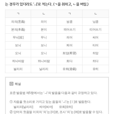
는 경우가 있더라도 ‘ㅢ’로 적는다. (ㄱ을 취하고, ㄴ을 버림.)
ㄱ
ㄴ
ㄱ
ㄴ
의의(意義)
의이
닁큼
닝큼
본의(本義)
본이
띄어쓰기
띠어쓰기
무늬[紋]
무니
씌어
씨어
보늬
보니
틔어
티어
오늬
오니
희망(希望)
히망
하늬바람
하니바람
희다
히다
늴리리
닐리리
유희(遊戱)
유히
해설
표준 발음법 제5항에서는 ‘ㅢ’의 발음을 다음과 같이 규정하고 있다.
① 자음을 첫소리로 가지고 있는 음절의 ‘ㅢ’는 [ㅣ]로 발음한다.
늴리리[닐리리]
씌어[씨어]
유희[유히]
② 단어의 첫음절 이외의 ‘의’는 [이]로, 조사 ‘의’는 [에]로 발음할 수 있다.