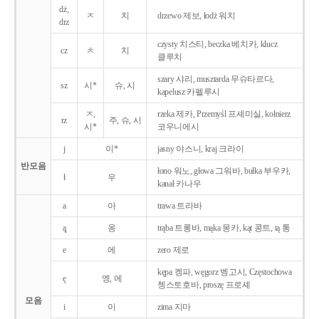
dż,
ㅈ
치
drzewo 제보, łodż 워치
drz
czysty 치스티, beczka 베치카, klucz
cz
ㅊ
치
클루치
szary 샤리, musztarda 무슈타르다,
sz
시*
슈, 시
kapelusz 카펠루시
ㅈ,
rzeka 제카, Przemyśl 프셰미실, kołnierz
rz
주, 슈, 시
시*
코우니에시
j
이*
jasny 야스니, kraj 크라이
반모음
łono 워노, głowa 그워바, bułka 부우카,
ł
우
kanał 카나우
a
아
trawa 트라바
ą̨
옹
trąba 트롱바, mąka 몽카, kąt 콩트, tą 통
e
에
zero 제로
kępa 켕파, węgorz 벵고시, Częstochowa
ę
엥, 에
쳉스토호바, proszę 프로셰
모음
i
이
zima 지마