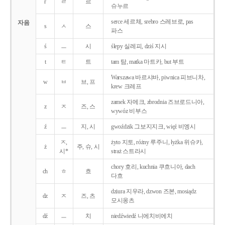
r
ㄹ
르
슈누르
serce 세르체, srebro 스레브로, pas
자음
s
ㅅ
스
파스
ś
ㅡ
시
ślepy 실레피, dziś 지시
t
ㅌ
트
tam 탐, matka 마트카, but 부트
Warszawa 바르샤바, piwnica 피브니차,
w
ㅂ
브, 프
krew 크레프
zamek 자메크, zbrodnia 즈브로드니아,
z
ㅈ
즈, 스
wywóz 비부스
ź
ㅡ
지, 시
gwoździk 그보지지크, więź 비엥시
ㅈ,
żyto 지토, różny 루주니, łyżka 위슈카,
ż
주, 슈, 시
시*
straż 스트라시
chory 호리, kuchnia 쿠흐니아, dach
ch
ㅎ
흐
다흐
dziura 지우라, dzwon 즈본, mosiądz
dz
ㅈ
즈, 츠
모시옹츠
dź
ㅡ
치
niedźwiedź 니에치비에치