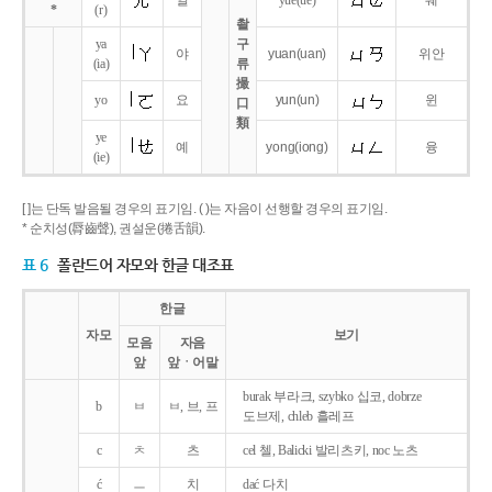
얼
yue
(ue)
웨
*
(r)
촬
ya
구
야
yuan
(uan)
위안
(ia)
류
撮
yo
요
yun
(un)
윈
口
類
ye
예
yong
(iong)
융
(ie)
[ ]는 단독 발음될 경우의 표기임. ( )는 자음이 선행할 경우의 표기임.
* 순치성(脣齒聲), 권설운(捲舌韻).
표 6
폴란드어 자모와 한글 대조표
한글
자모
보기
모음
자음
앞
앞ㆍ어말
burak 부라크, szybko 십코, dobrze
b
ㅂ
ㅂ, 브, 프
도브제, chleb 흘레프
c
ㅊ
츠
cel 첼, Balicki 발리츠키, noc 노츠
ć
ㅡ
치
dać 다치