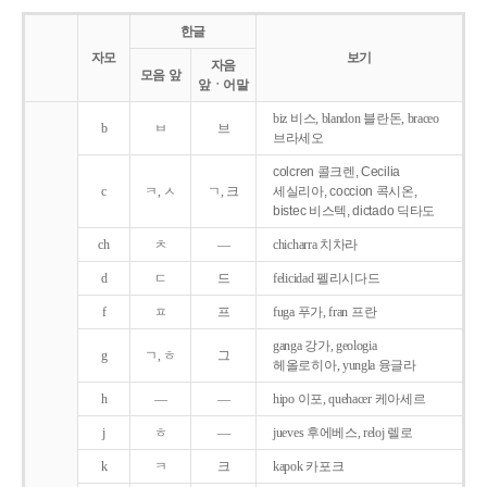
한글
자모
보기
자음
모음 앞
앞ㆍ어말
biz 비스, blandon 블란돈, braceo
b
ㅂ
브
브라세오
colcren 콜크렌, Cecilia
c
ㅋ, ㅅ
ㄱ, 크
세실리아, coccion 콕시온,
bistec 비스텍, dictado 딕타도
ch
ㅊ
―
chicharra 치차라
d
ㄷ
드
felicidad 펠리시다드
f
ㅍ
프
fuga 푸가, fran 프란
ganga 강가, geologia
g
ㄱ, ㅎ
그
헤올로히아, yungla 융글라
h
―
―
hipo 이포, quehacer 케아세르
j
ㅎ
―
jueves 후에베스, reloj 렐로
k
ㅋ
크
kapok 카포크