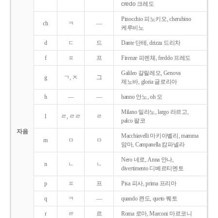
credo 크레도
Pinocchio 피노키오, cherubino
ch
ㅋ
―
케루비노
d
ㄷ
드
Dante 단테, drizza 드리차
f
ㅍ
프
Firenze 피렌체, freddo 프레도
Galileo 갈릴레오, Genova
g
ㄱ, ㅈ
그
제노바, gloria 글로리아
h
―
―
hanno 안노, oh 오
Milano 밀라노, largo 라르고,
l
ㄹ, ㄹㄹ
ㄹ
palco 팔코
자음
Macchiavelli 마키아벨리, mamma
m
ㅁ
ㅁ
맘마, Campanella 캄파넬라
Nero 네로, Anna 안나,
n
ㄴ
ㄴ
divertimento 디베르티멘토
p
ㅍ
프
Pisa 피사, prima 프리마
q
ㅋ
―
quando 콴도, queto 퀘토
r
ㄹ
르
Roma 로마, Marconi 마르코니