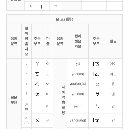
h
ㅎ
운 모 (韻母)
한
어
한어
음의
병
주음
한
음의
주음
병음
한글
분류
음
부호
글
분류
부호
자모
자
모
a
아
yai
야이
o
오
yao
(iao)
야오
e
어
you
(iou,
iu)
유
제
치
ê
에
yan
(ian)
옌
단운
류
單韻
齊
yi
이
yin(in)
인
齒
(i)
類
wu
우
yang
(iang)
양
(u)