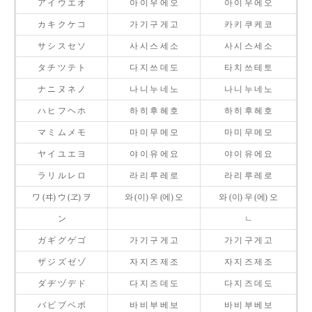
ア イ ウ エ オ
아 이 우 에 오
아 이 우 에 오
カ キ ク ケ コ
가 기 구 게 고
카 키 쿠 케 코
サ シ ス セ ソ
사 시 스 세 소
사 시 스 세 소
タ チ ツ テ ト
다 지 쓰 데 도
타 치 쓰 테 토
ナ ニ ヌ ネ ノ
나 니 누 네 노
나 니 누 네 노
ハ ヒ フ ヘ ホ
하 히 후 헤 호
하 히 후 헤 호
マ ミ ム メ モ
마 미 무 메 모
마 미 무 메 모
ヤ イ ユ エ ヨ
야 이 유 에 요
야 이 유 에 요
ラ リ ル レ ロ
라 리 루 레 로
라 리 루 레 로
ワ (ヰ) ウ (ヱ) ヲ
와 (이) 우 (에) 오
와 (이) 우 (에) 오
ン
ㄴ
ガ ギ グ ゲ ゴ
가 기 구 게 고
가 기 구 게 고
ザ ジ ズ ゼ ゾ
자 지 즈 제 조
자 지 즈 제 조
ダ ヂ ヅ デ ド
다 지 즈 데 도
다 지 즈 데 도
バ ビ ブ ベ ボ
바 비 부 베 보
바 비 부 베 보