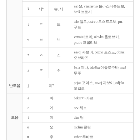
šal 샬, vlasništvo 블라스니슈트보,
š
시*
슈, 시
broš 브로시
telo 텔로, ostrvo 오스트르보, put
t
ㅌ
트
푸트
vatra 바트라, olovka 올로브카,
v
ㅂ
브
proliv 프롤리브
zavoj 자보이, pozno 포즈노, obraz
z
ㅈ
즈
오브라즈
žena 제나, izložba 이즐로주바, muž
ž
ㅈ
주
무주
pojas 포야스, zavoj 자보이, odjelo
반모음
j
이*
오델로
a
아
bakar 바카르
e
에
cev 체브
모음
i
이
dim 딤
o
오
molim 몰림
u
우
zubar 주바르