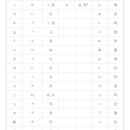
t
ㅌ
ㅅ, 트
w
오, 우*
e
에
d
ㄷ
드
ø
외
k
ㅋ
ㄱ, 크
ɛ
에
g
ㄱ
그
ɛ̃
앵
f
ㅍ
프
œ
외
v
ㅂ
브
욍
θ
ㅅ
스
æ
애
ð
ㄷ
드
a
아
s
ㅅ
스
ɑ
아
z
ㅈ
즈
ɑ̃
앙
ʃ
시
슈, 시
ʌ
어
ʒ
ㅈ
지
ɔ
오
ʦ
ㅊ
츠
ɔ̃
옹
ʣ
ㅈ
즈
o
오