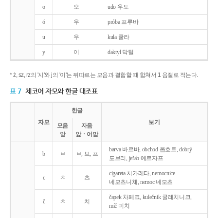
o
오
udo 우도
ó
우
próba 프루바
u
우
kula 쿨라
y
이
daktyl 닥틸
* ż, sz, rz의 '시'와 j의 '이'는 뒤따르는 모음과 결합할 때 합쳐서 1 음절로 적는다.
표 7
체코어 자모와 한글 대조표
한글
자모
보기
모음
자음
앞
앞ㆍ어말
barva 바르바, obchod 옵호트, dobrý
b
ㅂ
ㅂ, 브, 프
도브리, jeřab 예르자프
cigareta 치가레타, nemocnice
c
ㅊ
츠
네모츠니체, nemoc 네모츠
čapek 차페크, kulečnik 쿨레치니크,
č
ㅊ
치
míč 미치