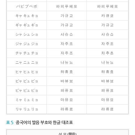
パ ピ プ ペ ポ
파 피 푸 페 포
파 피 푸 페 포
キャ キュ キョ
갸 규 교
캬 큐 쿄
ギャ ギュ ギョ
갸 규 교
갸 규 교
シャ シュ ショ
샤 슈 쇼
샤 슈 쇼
ジャ ジュ ジョ
자 주 조
자 주 조
チャ チュ チョ
자 주 조
차 추 초
ニャ ニュ ニョ
냐 뉴 뇨
냐 뉴 뇨
ヒャ ヒュ ヒョ
햐 휴 효
햐 휴 효
ビャ ビュ ビョ
뱌 뷰 뵤
뱌 뷰 뵤
ピャ ピュ ピョ
퍄 퓨 표
퍄 퓨 표
ミャ ミュ ミョ
먀 뮤 묘
먀 뮤 묘
リャ リュ リョ
랴 류 료
랴 류 료
표 5
중국어의 발음 부호와 한글 대조표
성 모 (聲母)