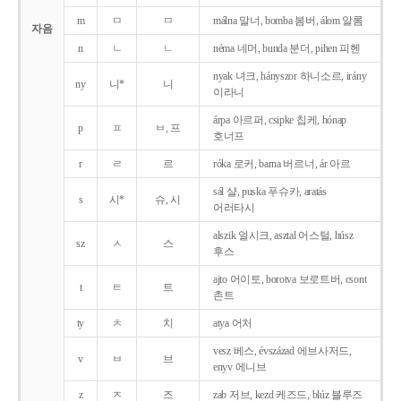
m
ㅁ
ㅁ
málna 말너, bomba 봄버, álom 알롬
자음
n
ㄴ
ㄴ
néma 네머, bunda 분더, pihen 피헨
nyak 녀크, hányszor 하니소르, irány
ny
니*
니
이라니
árpa 아르퍼, csipke 칩케, hónap
p
ㅍ
ㅂ, 프
호너프
r
ㄹ
르
róka 로커, barna 버르너, ár 아르
sál 샬, puska 푸슈카, aratás
s
시*
슈, 시
어러타시
alszik 얼시크, asztal 어스털, húsz
sz
ㅅ
스
후스
ajto 어이토, borotva 보로트버, csont
t
ㅌ
트
촌트
ty
ㅊ
치
atya 어처
vesz 베스, évszázad 에브사저드,
v
ㅂ
브
enyv 에니브
z
ㅈ
즈
zab 저브, kezd 케즈드, blúz 블루즈