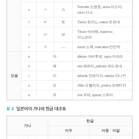
Sorrento 소렌토, asma 아스마,
s
ㅅ
스
sasso 사소
t
ㅌ
트
Torino 토리노, tranne 트란네
Vivace 비바체, manovra
v
ㅂ
브
마노브라
z
ㅊ
―
nozze 노체, mancanza 만칸차
a
아
abituro 아비투로, capra 카프라
e
에
erta 에르타, padrone 파드로네
모음
i
이
infamia 인파미아, manica 마니카
o
오
oblio 오블리오, poetica 포에티카
u
우
uva 우바, spuma 스푸마
표 4
일본어의 가나와 한글 대조표
한글
가나
어두
어중ㆍ어말