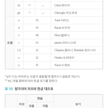
ch
ㅋ
ㅡ
Cheia 케이아
gh
ㄱ
ㅡ
Gheorghe 게오르게
a
아
Arad 아라드
ǎ
어
Bacǎu 바커우
e
에
Elena 엘레나
모음
i
이
pianist 피아니스트
î, â
으
Cîmpina 큼피나, România 로므니아
o
오
Oradea 오라데아
u
우
Nucet 누체트
* ş의 '시'는 뒤따르는 모음과 결합할 때 합쳐서 1 음절로 적는다.
** x는 개별 용례에 따라 한글 표기를 정한다.
표 10
헝가리어 자모와 한글 대조표
한글
자모
보기
모음
자음