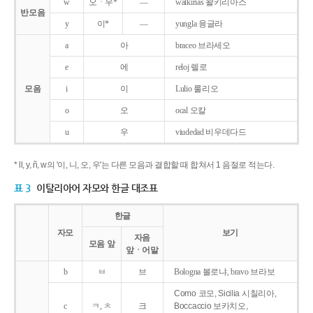
w
오ㆍ우*
―
walkirias 왈키리아스
반모음
y
이*
―
yungla 융글라
a
아
braceo 브라세오
e
에
reloj 렐로
모음
i
이
Lulio 룰리오
o
오
ocal 오칼
u
우
viudedad 비우데다드
* ll, y, ñ, w의 '이, 니, 오, 우'는 다른 모음과 결합할 때 합쳐서 1 음절로 적는다.
표 3
이탈리아어 자모와 한글 대조표
한글
자모
보기
자음
모음 앞
앞ㆍ어말
b
ㅂ
브
Bologna 볼로냐, bravo 브라보
Como 코모, Sicilia 시칠리아,
c
ㅋ, ㅊ
크
Boccaccio 보카치오,