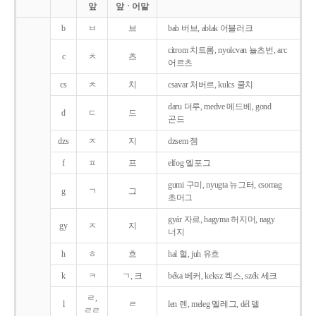
앞
앞ㆍ어말
b
ㅂ
브
bab 버브, ablak 어블러크
citrom 치트롬, nyolcvan 뇰츠번, arc
c
ㅊ
츠
어르츠
cs
ㅊ
치
csavar 처버르, kulcs 쿨치
daru 더루, medve 메드베, gond
d
ㄷ
드
곤드
dzs
ㅈ
지
dzsem 젬
f
ㅍ
프
elfog 엘포그
gumi 구미, nyugta 뉴그터, csomag
g
ㄱ
그
초머그
gyár 자르, hagyma 허지머, nagy
gy
ㅈ
지
너지
h
ㅎ
흐
hal 헐, juh 유흐
k
ㅋ
ㄱ, 크
béka 베커, keksz 켁스, szék 세크
ㄹ,
l
ㄹ
len 렌, meleg 멜레그, dél 델
ㄹㄹ