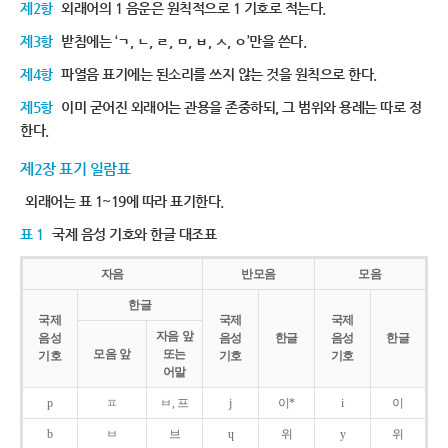
제2항
외래어의 1 음운은 원칙적으로 1 기호로 적는다.
제3항
받침에는 ‘ㄱ, ㄴ, ㄹ, ㅁ, ㅂ, ㅅ, ㅇ’만을 쓴다.
제4항
파열음 표기에는 된소리를 쓰지 않는 것을 원칙으로 한다.
제5항
이미 굳어진 외래어는 관용을 존중하되, 그 범위와 용례는 따로 정
한다.
제2장 표기 일람표
외래어는 표 1~19에 따라 표기한다.
표 1
국제 음성 기호와 한글 대조표
자음
반모음
모음
한글
국제
국제
국제
자음 앞
음성
음성
한글
음성
한글
모음 앞
또는
기호
기호
기호
어말
p
ㅍ
ㅂ, 프
j
이*
i
이
b
ㅂ
브
ɥ
위
y
위