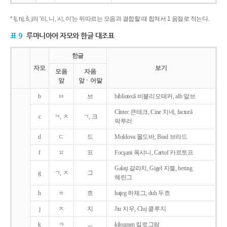
* lj, nj, š, j의 '리, 니, 시, 이'는 뒤따르는 모음과 결합할 때 합쳐서 1 음절로 적는다.
표 9
루마니아어 자모와 한글 대조표
한글
자모
보기
모음
자음
앞
앞ㆍ어말
b
ㅂ
브
bibliotecǎ 비블리오테커, alb 알브
Cîntec 큰테크, Cine 치네, facturǎ
c
ㅋ, ㅊ
ㄱ, 크
팍투러
d
ㄷ
드
Moldova 몰도바, Brad 브라드
f
ㅍ
프
Focşani 폭샤니, Cartof 카르토프
Galaţi 갈라치, Gigel 지젤, hering
g
ㄱ, ㅈ
그
헤린그
h
ㅎ
흐
haţeg 하체그, duh 두흐
j
ㅈ
지
Jiu 지우, Cluj 클루지
k
ㅋ
ㅡ
kilogram 킬로그람