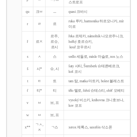
스트로프
qu
크ㅂ
ㅡ
quasi 크바시
ruka 루카, harmonika 하르모니카, mír
r
ㄹ
르
미르
르주,
řeka 르제카, námořník 나모르주니크,
ř
르ㅈ
르슈,
hořký 호르슈키,
르시
kouř 코우르시
s
ㅅ
스
sedlo 세들로, máslo 마슬로, nos 노스
šaty 샤티, Šternberk 슈테른베르크,
š
시*
슈, 시
koš 코시
t
ㅌ
트
tam 탐, matka 마트카, bolest 볼레스트
t'
티*
티
tělo 텔로, štěstí 슈테스티, obět' 오베티
vysoký 비소키, knihovna 크니호브나,
v
ㅂ
브, 프
kov 코프
w
ㅂ
브, 프
ㄱㅅ,
x**
ㄱ스
xerox 제록스, saxofón 삭소폰
ㅈ