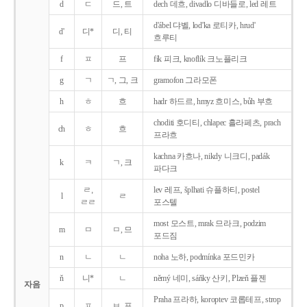
d
ㄷ
드, 트
dech 데흐, divadlo 디바들로, led 레트
d'ábel 댜벨, lod'ka 로티카, hrud'
d'
디*
디, 티
흐루티
f
ㅍ
프
fík 피크, knoflík 크노플리크
g
ㄱ
ㄱ, 그, 크
gramofon 그라모폰
h
ㅎ
흐
hadr 하드르, hmyz 흐미스, bůh 부흐
choditi 호디티, chlapec 흘라페츠, prach
ch
ㅎ
흐
프라흐
kachna 카흐나, nikdy 니크디, padák
k
ㅋ
ㄱ, 크
파다크
ㄹ,
lev 레프, šplhati 슈플하티, postel
l
ㄹ
ㄹㄹ
포스텔
most 모스트, mrak 므라크, podzim
m
ㅁ
ㅁ, 므
포드짐
n
ㄴ
ㄴ
noha 노하, podmínka 포드민카
ň
니*
ㄴ
němý 네미, sáňky 산키, Plzeň 플젠
자음
Praha 프라하, koroptev 코롭테프, strop
p
ㅍ
ㅂ, 프