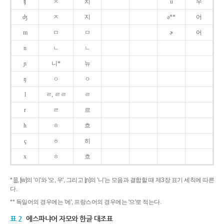
ʧ
ㅊ
치
u
우
ʤ
ㅈ
지
ə**
어
m
ㅁ
ㅁ
ɚ
어
n
ㄴ
ㄴ
ɲ
니*
뉴
ŋ
ㅇ
ㅇ
l
ㄹ, ㄹㄹ
ㄹ
r
ㄹ
르
h
ㅎ
흐
ç
ㅎ
히
x
ㅎ
흐
* [j], [w]의 '이'와 '오, 우', 그리고 [ɲ]의 '니'는 모음과 결합할 때 제3장 표기 세칙에 따른
다.
** 독일어의 경우에는 '에', 프랑스어의 경우에는 '으'로 적는다.
표 2
에스파냐어 자모와 한글 대조표