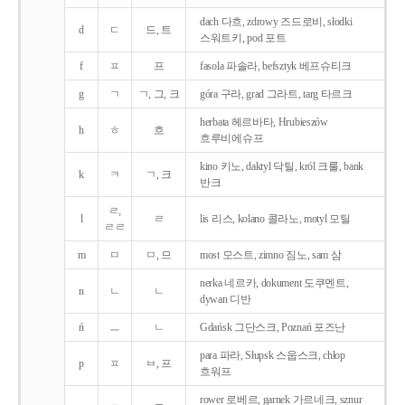
dach 다흐, zdrowy 즈드로비, słodki
d
ㄷ
드, 트
스워트키, pod 포트
f
ㅍ
프
fasola 파솔라, befsztyk 베프슈티크
g
ㄱ
ㄱ, 그, 크
góra 구라, grad 그라트, targ 타르크
herbata 헤르바타, Hrubieszów
h
ㅎ
흐
흐루비에슈프
kino 키노, daktyl 닥틸, król 크룰, bank
k
ㅋ
ㄱ, 크
반크
ㄹ,
l
ㄹ
lis 리스, kolano 콜라노, motyl 모틸
ㄹㄹ
m
ㅁ
ㅁ, 므
most 모스트, zimno 짐노, sam 삼
nerka 네르카, dokument 도쿠멘트,
n
ㄴ
ㄴ
dywan 디반
ń
ㅡ
ㄴ
Gdańsk 그단스크, Poznań 포즈난
para 파라, Słupsk 스웁스크, chłop
p
ㅍ
ㅂ, 프
흐워프
rower 로베르, garnek 가르네크, sznur