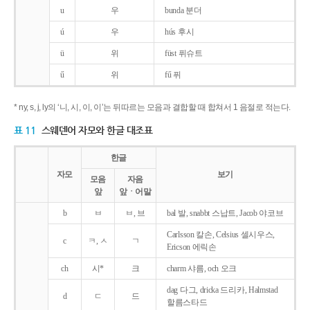
u
우
bunda 분더
ú
우
hús 후시
ü
위
füst 퓌슈트
ű
위
fű 퓌
* ny, s, j, ly의 ‘니, 시, 이, 이’는 뒤따르는 모음과 결합할 때 합쳐서 1 음절로 적는다.
표 11
스웨덴어 자모와 한글 대조표
한글
자모
보기
모음
자음
앞
앞ㆍ어말
b
ㅂ
ㅂ, 브
bal 발, snabbt 스납트, Jacob 야코브
Carlsson 칼손, Celsius 셀시우스,
c
ㅋ, ㅅ
ㄱ
Ericson 에릭손
ch
시*
크
charm 샤름, och 오크
dag 다그, dricka 드리카, Halmstad
d
ㄷ
드
할름스타드