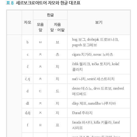
표 8
세르보크로아트어 자모와 한글 대조표
한글
자모
보기
모음
자음
앞
앞ㆍ어말
bog 보그, drobnjak 드로브냐크,
b
ㅂ
브
pogreb 포그레브
c
ㅊ
츠
cigara 치가라, novac 노바츠
čelik 첼리크, točka 토치카, kolač
č
ㅊ
치
콜라치
ć, tj
ㅊ
치
naći 나치, sestrić 세스트리치
desno 데스노, drvo 드르보, medved
d
ㄷ
드
메드베드
dž
ㅈ
지
džep 제프, narudžba 나루지바
đ,dj
ㅈ
지
Ðurađ 주라지
fasada 파사다, kifla 키플라, šaraf
f
ㅍ
프
샤라프