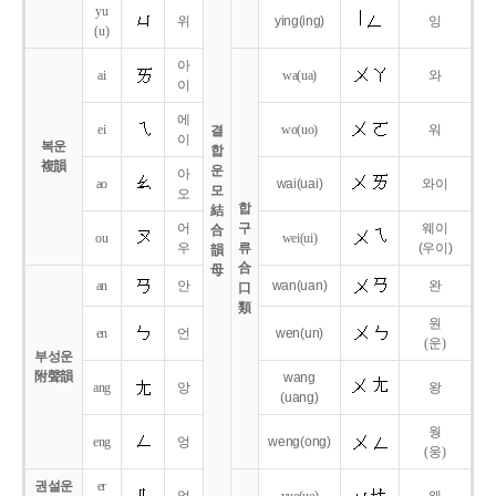
yu
위
ying
(ing)
잉
(u)
아
ai
wa
(ua)
와
이
에
ei
wo
(uo)
워
결
이
복운
합
複韻
운
아
ao
wai
(uai)
와이
모
오
합
結
어
구
웨이
合
ou
wei
(ui)
우
류
(우이)
韻
合
母
an
안
wan
(uan)
완
口
類
원
en
언
wen
(un)
(운)
부성운
附聲韻
wang
ang
앙
왕
(uang)
웡
eng
엉
weng
(ong)
(웅)
권설운
er