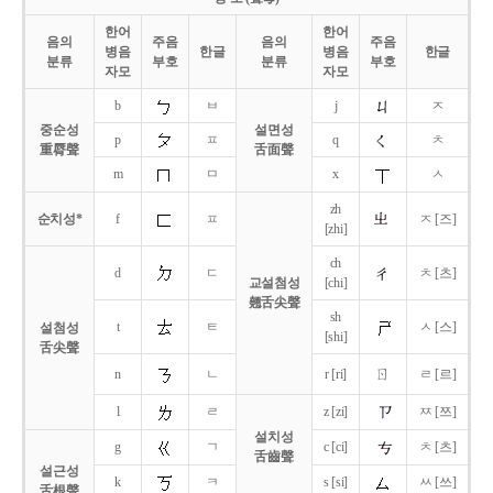
한어
한어
음의
주음
음의
주음
병음
한글
병음
한글
분류
부호
분류
부호
자모
자모
b
ㅂ
j
ㅈ
중순성
설면성
p
ㅍ
q
ㅊ
重脣聲
舌面聲
m
ㅁ
x
ㅅ
zh
순치성*
f
ㅍ
ㅈ [즈]
[zhi]
ch
d
ㄷ
ㅊ [츠]
교설첨성
[chi]
翹舌尖聲
sh
t
ㅌ
ㅅ [스]
설첨성
[shi]
舌尖聲
ㄖ
n
ㄴ
r [ri]
ㄹ [르]
l
ㄹ
z [zi]
ㅉ [쯔]
설치성
g
ㄱ
c [ci]
ㅊ [츠]
舌齒聲
설근성
k
ㅋ
s [si]
ㅆ [쓰]
舌根聲