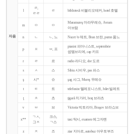
ㄹ,
l
ㄹ
bibliotecǎ 비블리오테커, hotel 호텔
ㄹㄹ
Maramureş 마라무레슈, Avram
m
ㅁ
ㅁ
아브람
자음
n
ㄴ
ㄴ, 느
Nucet 누체트, Bran 브란, pumn 품느
pianist 피아니스트, septembrie
p
ㅍ
ㅂ, 프
셉템브리에, cap 카프
r
ㄹ
르
radio 라디오, dor 도르
s
ㅅ
스
Sibiu 시비우, pas 파스
ş
시*
슈
şag 샤그, Mureş 무레슈
t
ㅌ
트
telefonist 텔레포니스트, bilet 빌레트
ţ
ㅊ
츠
ţigarǎ 치가러, braţ 브라츠
v
ㅂ
브
Victoria 빅토리아, Braşov 브라쇼브
ㄱㅅ,
크스,
x**
taxi 탁시, examen 에그자멘
그ㅈ
ㄱ스
z
ㅈ
즈
ziar 지아르, autobuz 아우토부즈