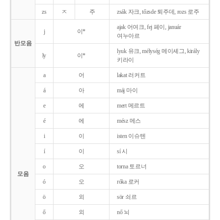
zs
ㅈ
주
zsák 자크, tőzsde 퇴주데, rozs 로주
ajak 어여크, fej 페이, január
j
이*
여누아르
반모음
lyuk 유크, mélység 메이셰그, király
ly
이*
키라이
a
어
lakat 러커트
á
아
máj 마이
e
에
mert 메르트
é
에
mész 메스
i
이
isten 이슈텐
í
이
sí 시
o
오
torna 토르너
모음
ó
오
róka 로커
ö
외
sör 쇠르
ő
외
nő 뇌