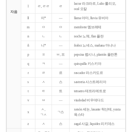
lacrar 라크라르, Lulio 룰리오,
l
ㄹ, ㄹㄹ
ㄹ
ocal 오칼
자음
ll
이*
―
llama 야마, lluvia 유비아
m
ㅁ
ㅁ
membrete 멤브레테
n
ㄴ
ㄴ
noche 노체, flan 플란
ñ
니*
―
ñoñez 뇨녜스, mañana 마냐나
p
ㅍ
ㅂ, 프
pepsina 펩시나, plantón 플란톤
q
ㅋ
―
quisquilla 키스키야
r
ㄹ
르
rascador 라스카도르
s
ㅅ
스
sastreria 사스트레리아
t
ㅌ
트
tetraetro 테트라에트로
v
ㅂ
―
viudedad 비우데다드
ㅅ,
xenón 세논, laxante 락산테, yuxta
x
ㄱ스
ㄱㅅ
육스타
z
ㅅ
스
zagal 사갈, liquidez 리키데스