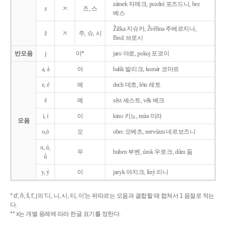
zámek 자메크, pozdní 포즈드니, bez
z
ㅈ
즈, 스
베스
Žižka 지슈카, Žvěřina 주베르지나,
ž
ㅈ
주, 슈, 시
Brož 브로시
반모음
j
이*
jaro 야로, pokoj 포코이
a, á
아
balík 발리크, komár 코마르
e, é
에
dech 데흐, léto 레토
ě
예
sěst 셰스트, věk 베크
i, í
이
kino 키노, míra 미라
모음
o,ó
오
obec 오베츠, nervózni 네르보즈니
u, ú,
우
buben 부벤, úrok 우로크, dům 둠
ů
y, ý
이
jazyk
야지크, líný 리니
* d', ň, š, t', j의 '디, 니, 시, 티, 이'는 뒤따르는 모음과 결합할 때 합쳐서 1 음절로 적는
다.
** x는 개별 용례에 따라 한글 표기를 정한다.