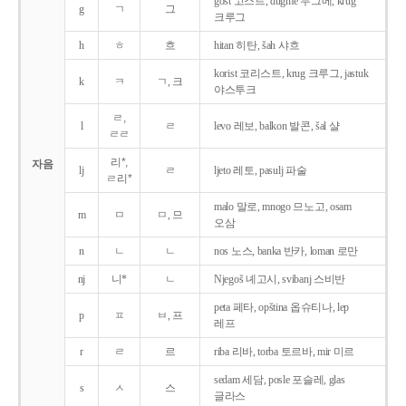
gost 고스트, dugme 두그메, krug
g
ㄱ
그
크루그
h
ㅎ
흐
hitan 히탄, šah 샤흐
korist 코리스트, krug 크루그, jastuk
k
ㅋ
ㄱ, 크
야스투크
ㄹ,
l
ㄹ
levo 레보, balkon 발콘, šal 샬
ㄹㄹ
리*,
자음
lj
ㄹ
ljeto 레토, pasulj 파술
ㄹ리*
malo 말로, mnogo 므노고, osam
m
ㅁ
ㅁ, 므
오삼
n
ㄴ
ㄴ
nos 노스, banka 반카, loman 로만
nj
니*
ㄴ
Njegoš 녜고시, svibanj 스비반
peta 페타, opština 옵슈티나, lep
p
ㅍ
ㅂ, 프
레프
r
ㄹ
르
riba 리바, torba 토르바, mir 미르
sedam 세담, posle 포슬레, glas
s
ㅅ
스
글라스