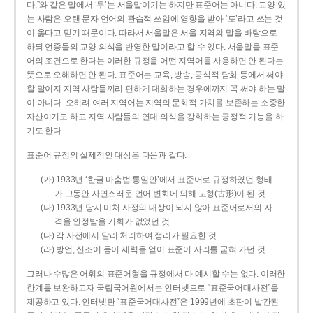
다.”와 같은 말에서 ‘두’는 서울말이기는 하지만 표준어는 아니다. 교양 있
는 사람은 오랜 문자 언어의 관습적 쓰임에 영향을 받아 ‘도’라고 쓰는 것
이 옳다고 믿기 때문이다. 따라서 서울말은 서울 지역의 말을 바탕으로
하되 언중들의 교양 의식을 반영한 말이라고 할 수 있다. 서울말을 표준
어의 조건으로 한다는 이러한 규정을 어떤 지역어를 사용하면 안 된다는
뜻으로 오해하면 안 된다. 표준어는 교육, 방송, 공식적 담화 등에서 써야
할 말이지 지역 사람들끼리 편하게 대화하는 경우에까지 꼭 써야 하는 말
이 아니다. 오히려 여러 지역어는 지역의 문화적 가치를 보존하는 소중한
자산이기도 하고 지역 사람들의 연대 의식을 강화하는 긍정적 기능을 하
기도 한다.
표준어 규정의 실제적인 대상은 다음과 같다.
(가) 1933년 ‘한글 마춤법 통일안’에서 표준어로 규정하였던 형태
가 그동안 자연스러운 언어 변화에 의해 고형(古形)이 된 것
(나) 1933년 당시 미처 사정의 대상이 되지 않아 표준어로서의 자
격을 인정받을 기회가 없었던 것
(다) 각 사전에서 달리 처리하여 정리가 필요한 것
(라) 방언, 신조어 등이 세력을 얻어 표준어 자리를 굳혀 가던 것
그러나 수많은 어휘의 표준어형을 규정에서 다 예시할 수는 없다. 이러한
한계를 보완하고자 국립국어원에서는 인터넷으로 “표준국어대사전”을
제공하고 있다. 인터넷판 “표준국어대사전”은 1999년에 초판이 발간된