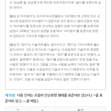
서 ‘강남콩’을 ‘강낭콩’으로 처리한 것과 마찬가지로 ‘냄비’를 표준어로 삼
은 것이다.
[붙임 1] ‘아지랑이’는 과거의 대사전들에서 ‘아지랭이’로 고쳐진 것이 교
과서에 반영되어 ‘아지랭이’가 표준어로 쓰여 왔으나, 현대 언중의 직관
이 ‘아지랑이’를 표준으로 인식하는 경향이 강해 ‘아지랑이’를 표준어로
삼았다. 1936년 “조선어 표준말 모음”에서 ‘아지랑이’를 표준어로 정한
바 있었는데 그것으로 되돌아간 것이다.
[붙임 2] ‘-장이’는 기술자에 붙는 접미사이고 ‘-쟁이’는 기타 어휘에 붙는
접미사이다. 그리고 여기서의 ‘기술자’는 ‘수공업적인 기술자’로 한정한
다. 따라서 ‘칠장이, 유기장이’에서는 ‘-장이’를 표준으로 삼고 ‘멋쟁이, 소
금쟁이, 골목쟁이’ 등에서는 ‘-쟁이’를 표준으로 삼았다. 또한 점을 치는
사람은 ‘점쟁이’가 되고 그림을 그리는 사람을 낮추어 가리키는 말은 ‘환
쟁이’가 된다. 이들은 수공업적인 기술자가 아니기 때문이다. 이처럼 의
미에 따라 ‘-장이’와 ‘-쟁이’를 구별해서 쓰기 때문에 갓을 만드는 기술자
는 ‘갓장이’, 갓을 쓴 사람을 낮잡아 이르는 말은 ‘갓쟁이’가 된다.
제10항
다음 단어는 모음이 단순화한 형태를 표준어로 삼는다.(ㄱ을 표
준어로 삼고, ㄴ을 버림.)
ㄱ
ㄴ
비고