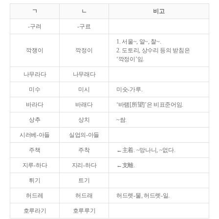
ㄱ
ㄴ
비고
-구려
-구료
1. 서울~, 알~, 찰~.
깍쟁이
깍정이
2. 도토리, 상수리 등의 받침은
‘깍정이’임.
나무라다
나무래다
미수
미시
미숫-가루.
바라다
바래다
‘바램[所望]’은 비표준어임.
상추
상치
~쌈.
시러베-아들
실업의-아들
주책
주착
←主着. ~망나니, ~없다.
지루-하다
지리-하다
←支離.
튀기
트기
허드레
허드래
허드렛-물, 허드렛-일.
호루라기
호루루기