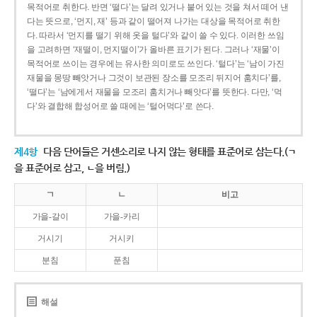
목적어로 취한다. 반면 ‘떨다’는 달려 있거나 붙어 있는 것을 쳐서 떼어 낸
다는 뜻으로, ‘먼지, 재’ 등과 같이 떨어져 나가는 대상을 목적어로 취한
다. 따라서 ‘먼지를 떨기 위해 옷을 털다’와 같이 쓸 수 있다. 이러한 쓰임
을 고려하면 ‘재떨이, 먼지떨이’가 올바른 표기가 된다. 그러나 ‘재물’이
목적어로 쓰이는 경우에는 유사한 의미로도 쓰인다. ‘털다’는 ‘남이 가진
재물을 몽땅 빼앗거나 그것이 보관된 장소를 모조리 뒤지어 훔치다’를,
‘떨다’는 ‘남에게서 재물을 모조리 훔치거나 빼앗다’를 뜻한다. 다만, ‘먹
다’와 결합해 합성어로 쓸 때에는 ‘털어먹다’로 쓴다.
제4항
다음 단어들은 거센소리로 나지 않는 형태를 표준어로 삼는다.(ㄱ
을 표준어로 삼고, ㄴ을 버림.)
ㄱ
ㄴ
비고
가을-갈이
가을-카리
거시기
거시키
분침
푼침
해설