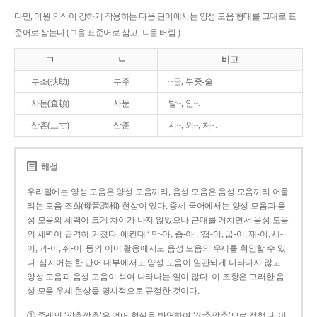
다만, 어원 의식이 강하게 작용하는 다음 단어에서는 양성 모음 형태를 그대로 표
준어로 삼는다.(ㄱ을 표준어로 삼고, ㄴ을 버림.)
ㄱ
ㄴ
비고
부조(扶助)
부주
~금, 부좃-술.
사돈(査頓)
사둔
밭~, 안~.
삼촌(三寸)
삼춘
시~, 외~, 처~.
해설
우리말에는 양성 모음은 양성 모음끼리, 음성 모음은 음성 모음끼리 어울
리는 모음 조화(母音調和) 현상이 있다. 중세 국어에서는 양성 모음과 음
성 모음의 세력이 크게 차이가 나지 않았으나 근대를 거치면서 음성 모음
의 세력이 급격히 커졌다. 예컨대 ‘ 막-아, 좁-아’, ‘접-어, 굽-어, 재-어, 세-
어, 괴-어, 쥐-어’ 등의 어미 활용에서도 음성 모음의 우세를 확인할 수 있
다. 심지어는 한 단어 내부에서도 양성 모음이 일관되게 나타나지 않고
양성 모음과 음성 모음이 섞여 나타나는 일이 많다. 이 조항은 그러한 음
성 모음 우세 현상을 명시적으로 규정한 것이다.
① 종래의 ‘깡총깡총’은 언어 현실을 반영하여 ‘깡충깡충’으로 정했다. 이