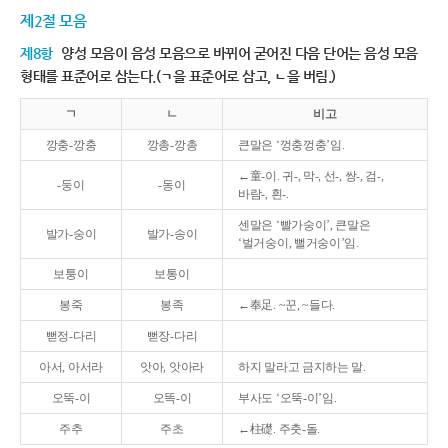
제2절 모음
제8항
양성 모음이 음성 모음으로 바뀌어 굳어진 다음 단어는 음성 모음
형태를 표준어로 삼는다.(ㄱ을 표준어로 삼고, ㄴ을 버림.)
ㄱ
ㄴ
비고
깡충-깡충
깡총-깡총
큰말은 ‘껑충껑충’임.
←童-이. 귀-, 막-, 선-, 쌍-, 검-,
-둥이
-동이
바람-, 흰-.
센말은 ‘빨가숭이’, 큰말은
발가-숭이
발가-송이
‘벌거숭이, 뻘거숭이’임.
보퉁이
보통이
봉죽
봉족
←奉足. ~꾼, ~들다.
뻗정-다리
뻗장-다리
아서, 아서라
앗아, 앗아라
하지 말라고 금지하는 말.
오뚝-이
오똑-이
부사도 ‘오뚝-이’임.
주추
주초
←柱礎. 주춧-돌.