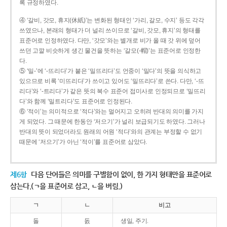
록 규정하였다.
④ ‘갈비, 갓모, 휴지(休紙)’는 변화된 형태인 ‘가리, 갈모, 수지’ 등도 각각
쓰였으나, 본래의 형태가 더 널리 쓰이므로 ‘갈비, 갓모, 휴지’의 형태를
표준어로 인정하였다. 다만, ‘갓모’와는 별개로 비가 올 때 갓 위에 덮어
쓰던 고깔 비슷하게 생긴 물건을 뜻하는 ‘갈모(-帽)’는 표준어로 인정한
다.
⑤ ‘밀-’에 ‘-뜨리다’가 붙은 ‘밀뜨리다’도 언중이 ‘밀다’의 뜻을 의식하고
있으므로 비록 ‘미뜨리다’가 쓰이고 있어도 ‘밀뜨리다’로 쓴다. 다만, ‘-뜨
리다’와 ‘-트리다’가 같은 뜻의 복수 표준어 접미사로 인정되므로 ‘밀뜨리
다’와 함께 ‘밀트리다’도 표준어로 인정된다.
⑥ ‘적이’는 의미적으로 ‘적다’와는 멀어지고 오히려 반대의 의미를 가지
게 되었다. 그 때문에 한동안 ‘저으기’가 널리 보급되기도 하였다. 그러나
반대의 뜻이 되었더라도 원래의 어원 ‘적다’와의 관계는 부정할 수 없기
때문에 ‘저으기’가 아닌 ‘적이’를 표준어로 삼았다.
제6항
다음 단어들은 의미를 구별함이 없이, 한 가지 형태만을 표준어로
삼는다.(ㄱ을 표준어로 삼고, ㄴ을 버림.)
ㄱ
ㄴ
비고
돌
돐
생일, 주기.