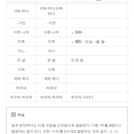
괴퍅-하다/괴팩-
괴팍-하다
하다
-구먼
-구면
미루-나무
미류-나무
←美柳~.
미륵
미력
←彌勒. ~보살, ~불, 돌~.
여느
여늬
온-달
왼-달
만 한 달.
으레
으례
케케-묵다
켸켸-묵다
허우대
허위대
허우적-허우적
허위적-허위적
허우적-거리다.
해설
일부 방언에서는 이중 모음을 단모음으로 발음한다. 가령 ‘벼’를 [베]라고
발음하는 일이 있다. 또한 ‘사과’를 [사가]로 발음하는 것과 같이 ‘ㅚ, ㅟ,