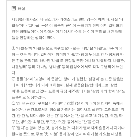
해설
제3항은 예사소리나 된소리가 거센소리로 변한 경우의 예이다. 사실 ‘나
팔꽃’이나 ‘끄나풀’ 등은 이 표준어 규정이 공표되기 전에 이미 일반화되
었던 형태들이다. 이 점에서 여기 예시한 어휘는 이미 뿌리를 내린 형태
들을 인정하는 성격이 크다.
① ‘나발꽃’이 ‘나팔꽃’으로 바뀌었으나 모든 ‘나발’을 ‘나팔’로 바꾸어야
하는 것은 아니다. 일반적인 의미의 ‘나팔’과 함께 놋쇠로 긴 대롱처럼 만
든 전통 관악기의 하나인 ‘나발’도 인정될 뿐만 아니라 ‘나팔바지, 나팔관,
나팔벌레’ 등과 ‘개나발, 병나발’ 등의 합성어에서도 각각 구별되어 쓰인
다.
② 동물 ‘삵’과 ‘고양이’의 준말인 ‘괭이’가 결합한 ‘삵괭이’는 표준 발음법
에 따라 [삭꽹이]가 되어야 하는데, 실제 발음은 [살쾡이]이므로 ‘살쾡
이’를 표준어로 삼았다. 표준어 규정 제26항에서는 ‘살쾡이’와 함께 ‘삵’도
표준어로 인정하였다.
③ ‘칸’은 공간의 구획을 나타내며, ‘간(間)’은 이미 굳어진 한자어 속에서
쓰이거나 공간으로서의 장소를 가리키는 접미사로 쓰인다. 그러므로 ‘위
칸, 한 칸 벌리다, 비어 있는 칸’ 등에서는 ‘칸’을 쓰고 ‘초가삼간, 뒷간, 마
구간, 방앗간, 외양간, 푸줏간, 헛간’ 등에서는 ‘간’을 쓴다.
④ ‘털다’는 달려 있는 것, 붙어 있는 것 따위가 떨어지게 흔들거나 치거나
한다는 뜻으로, 주로 ‘옷, 이불’ 등과 같이 먼지 따위가 붙어 있는 대상을