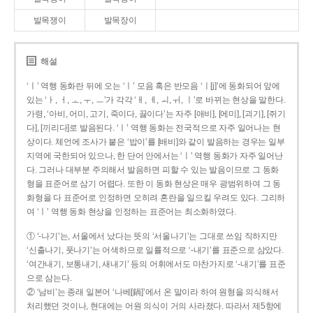
발목쟁이
발목장이
해설
‘ㅣ’ 역행 동화란 뒤에 오는 ‘ㅣ’ 모음 혹은 반모음 ‘ㅣ[j]’에 동화되어 앞에
있는 ‘ㅏ, ㅓ, ㅗ, ㅜ, ㅡ’가 각각 ‘ㅐ, ㅔ, ㅚ, ㅟ, ㅣ’로 바뀌는 현상을 말한다.
가령, ‘아비, 어미, 고기, 죽이다, 끓이다’는 자주 [애비], [에미], [괴기], [쥐기
다], [끼리다]로 발음된다. ‘ㅣ’ 역행 동화는 전국적으로 자주 일어나는 현
상이다. 체언에 조사가 붙은 ‘밥이’를 [배비]와 같이 발음하는 경우는 일부
지역에 국한되어 있으나, 한 단어 안에서는 ‘ㅣ’ 역행 동화가 자주 일어난
다. 그러나 대부분 주의해서 발음하면 피할 수 있는 발음이므로 그 동화
형을 표준어로 삼기 어렵다. 또한 이 동화 현상은 매우 광범위하여 그 동
화형을 다 표준어로 인정하면 오히려 혼란을 일으킬 우려도 있다. 그리하
여 ‘ㅣ’ 역행 동화 현상을 인정하는 표준어는 최소화하였다.
① ‘-나기’는, 서울에서 났다는 뜻의 ‘서울나기’는 그대로 쓰임 직하지만
‘신출나기, 풋나기’는 어색하므로 일률적으로 ‘-내기’를 표준으로 삼았다.
‘여간내기, 보통내기, 새내기’ 등의 어휘에서도 마찬가지로 ‘-내기’를 표준
으로 삼는다.
② ‘남비’는 종래 일본어 ‘나베[鍋]’에서 온 말이라 하여 원형을 의식해서
처리했던 것이나, 현대에는 어원 의식이 거의 사라졌다. 따라서 제5항에