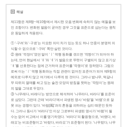
해설
제11항은 제8항~제10항에서 제시한 모음 변화에 속하지 않는 예들을 보
인 조항이다. 변화된 발음이 굳어진 경우 그것을 표준으로 삼는다는 원칙
은 동일하게 적용된다.
① ‘-구려’와 ‘-구료’는 미묘한 의미 차가 있는 듯도 하나 언중이 분명히 의
식할 수 없으므로 ‘-구려’ 쪽만 살린 것이다.
② 원래 ‘깍정이’였던 말이 ‘ㅣ’ 역행 동화를 겪으면 ‘깍젱이’가 되어야 하
는데, 언어 현실에서 ‘ㅐ’와 ‘ㅔ’가 발음으로 뚜렷이 구별되지 않고 표기상
‘ㅐ’를 선호한다는 점에 근거하여 표준어를 ‘깍쟁이’로 정하였다. 그럼으
로써 이는 ‘ㅣ’ 역행 동화와는 직접 관련이 없어진 표준어가 되어 제9항의
예외로 다루지 않고 여기에서 다루게 된 것이다. 그러나 밤나무, 떡갈나
무 따위의 열매를 싸고 있는 술잔 모양의 받침을 뜻하는 ‘깍정이’는 원래
의 말을 그대로 두었다.
③ ‘나무래다, 바래다’는 방언으로 해석하여 ‘나무라다, 바라다’를 표준어
로 삼았다. 그런데 근래 ‘바라다’에서 파생된 명사 ‘바람’을 ‘바램’으로 잘
못 쓰는 경향이 있다. ‘바람[風]’과의 혼동을 피하려는 심리 때문인 듯하
다. 그러나 동사가 ‘바라다’인 이상 그로부터 파생된 명사가 ‘바램’이 될
수는 없어 비고에서 이를 명기하였다. ‘바라다’의 활용형으로, ‘바랬다, 바
래요’는 비표준형이고 ‘바랐다, 바라요’가 표준형이 된다. ‘나무랐다, 나무