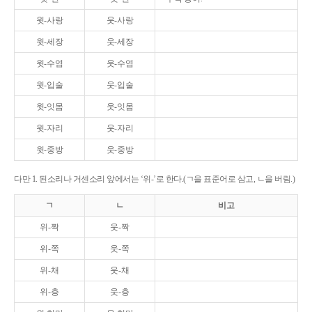
윗-사랑
웃-사랑
윗-세장
웃-세장
윗-수염
웃-수염
윗-입술
웃-입술
윗-잇몸
웃-잇몸
윗-자리
웃-자리
윗-중방
웃-중방
다만 1. 된소리나 거센소리 앞에서는 ‘위-’로 한다.(ㄱ을 표준어로 삼고, ㄴ을 버림.)
ㄱ
ㄴ
비고
위-짝
웃-짝
위-쪽
웃-쪽
위-채
웃-채
위-층
웃-층