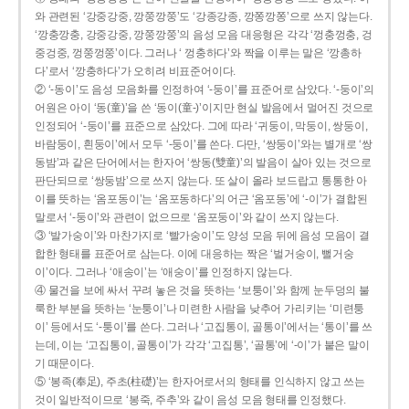
와 관련된 ‘강중강중, 깡쭝깡쭝’도 ‘강종강종, 깡쫑깡쫑’으로 쓰지 않는다.
‘깡충깡충, 강중강중, 깡쭝깡쭝’의 음성 모음 대응형은 각각 ‘껑충껑충, 겅
중겅중, 껑쭝껑쭝’이다. 그러나 ‘ 껑충하다’와 짝을 이루는 말은 ‘깡총하
다’로서 ‘깡충하다’가 오히려 비표준어이다.
② ‘-동이’도 음성 모음화를 인정하여 ‘-둥이’를 표준어로 삼았다. ‘-둥이’의
어원은 아이 ‘동(童)’을 쓴 ‘동이(童-)’이지만 현실 발음에서 멀어진 것으로
인정되어 ‘-둥이’를 표준으로 삼았다. 그에 따라 ‘귀둥이, 막둥이, 쌍둥이,
바람둥이, 흰둥이’에서 모두 ‘-둥이’를 쓴다. 다만, ‘쌍둥이’와는 별개로 ‘쌍
동밤’과 같은 단어에서는 한자어 ‘쌍동(雙童)’의 발음이 살아 있는 것으로
판단되므로 ‘쌍둥밤’으로 쓰지 않는다. 또 살이 올라 보드랍고 통통한 아
이를 뜻하는 ‘옴포동이’는 ‘옴포동하다’의 어근 ‘옴포동’에 ‘-이’가 결합된
말로서 ‘-둥이’와 관련이 없으므로 ‘옴포둥이’와 같이 쓰지 않는다.
③ ‘발가숭이’와 마찬가지로 ‘빨가숭이’도 양성 모음 뒤에 음성 모음이 결
합한 형태를 표준어로 삼는다. 이에 대응하는 짝은 ‘벌거숭이, 뻘거숭
이’이다. 그러나 ‘애송이’는 ‘애숭이’를 인정하지 않는다.
④ 물건을 보에 싸서 꾸려 놓은 것을 뜻하는 ‘보퉁이’와 함께 눈두덩의 불
룩한 부분을 뜻하는 ‘눈퉁이’나 미련한 사람을 낮추어 가리키는 ‘미련퉁
이’ 등에서도 ‘-퉁이’를 쓴다. 그러나 ‘고집통이, 골통이’에서는 ‘통이’를 쓰
는데, 이는 ‘고집통이, 골통이’가 각각 ‘고집통’, ‘골통’에 ‘-이’가 붙은 말이
기 때문이다.
⑤ ‘봉족(奉足), 주초(柱礎)’는 한자어로서의 형태를 인식하지 않고 쓰는
것이 일반적이므로 ‘봉죽, 주추’와 같이 음성 모음 형태를 인정했다.