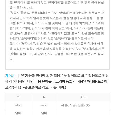
⑥ ‘뻗장다리’를 취하지 않고 ‘뻗정다리’를 표준어로 삼은 것은 언어 현실
을 수용한 것이다.
⑦ 금지(禁止)의 뜻을 나타내는 ‘앗아, 앗아라’는 빼앗는다는 원뜻과는 멀
어져서 단지 하지 말라는 뜻이 되었는데, 현실 발음에 따라 음성 모음 형
태를 취하여 ‘아서, 아서라’로 한 것이다. 어원 의식이 희박해졌으므로 어
법에 따라 ‘앗어, 앗어라’와 같이 적지 않고 ‘아서, 아서라’와 같이 적는다.
⑧ ‘오똑이’도 명사나 부사로 다 인정하지 않고 ‘오뚝이’만을 표준어로 정
하였다. ‘오똑하다’도 취하지 않고 ‘오뚝하다’를 표준어로 삼는다.
⑨ 다만, ‘부주, 사둔, 삼춘’은 널리 쓰이는 형태이나, 이들은 한자어 어원
을 의식하는 경향이 커서 음성 모음화를 인정하지 않고 ‘부조(扶助), 사돈
(査頓), 삼촌(三寸)’과 같이 한자어 발음을 그대로 쓴 것을 표준어로 삼았
다.
제9항
‘ㅣ’ 역행 동화 현상에 의한 발음은 원칙적으로 표준 발음으로 인정
하지 아니하되, 다만 다음 단어들은 그러한 동화가 적용된 형태를 표준어
로 삼는다.(ㄱ을 표준어로 삼고, ㄴ을 버림.)
ㄱ
ㄴ
비고
-내기
-나기
서울-, 시골-, 신출-, 풋-.
냄비
남비