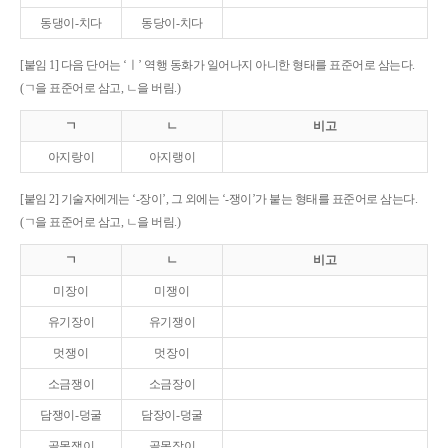
동댕이-치다
동당이-치다
[붙임 1] 다음 단어는 ‘ㅣ’ 역행 동화가 일어나지 아니한 형태를 표준어로 삼는다.
(ㄱ을 표준어로 삼고, ㄴ을 버림.)
ㄱ
ㄴ
비고
아지랑이
아지랭이
[붙임 2] 기술자에게는 ‘-장이’, 그 외에는 ‘-쟁이’가 붙는 형태를 표준어로 삼는다.
(ㄱ을 표준어로 삼고, ㄴ을 버림.)
ㄱ
ㄴ
비고
미장이
미쟁이
유기장이
유기쟁이
멋쟁이
멋장이
소금쟁이
소금장이
담쟁이-덩굴
담장이-덩굴
골목쟁이
골목장이