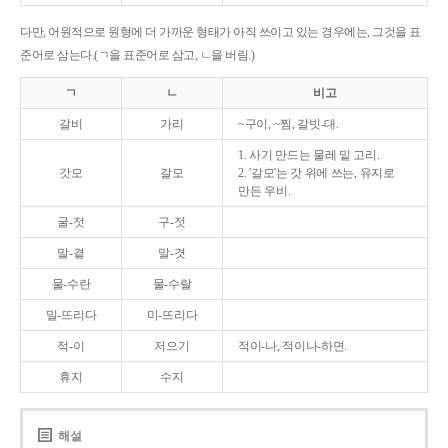
다만, 어원적으로 원형에 더 가까운 형태가 아직 쓰이고 있는 경우에는, 그것을 표
준어로 삼는다.(ㄱ을 표준어로 삼고, ㄴ을 버림.)
ㄱ
ㄴ
비고
갈비
가리
~구이, ~찜, 갈빗-대.
1. 사기 만드는 물레 밑 고리.
갓모
갈모
2. '갈모'는 갓 위에 쓰는, 유지로
만든 우비.
굴-젓
구-젓
말-곁
말-겻
물-수란
물-수랄
밀-뜨리다
미-뜨리다
적-이
저으기
적이-나, 적이나-하면.
휴지
수지
해설