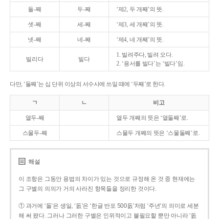
둘-째
두-째
‘제2, 두 개째’의 뜻.
셋-째
세-째
‘제3, 세 개째’의 뜻.
넷-째
네-째
‘제4, 네 개째’의 뜻.
1. 빌려주다, 빌려 오다.
빌리다
빌다
2. ‘용서를 빌다’는 ‘빌다’임.
다만, ‘둘째’는 십 단위 이상의 서수사에 쓰일 때에 ‘두째’로 한다.
ㄱ
ㄴ
비고
열두-째
열두 개째의 뜻은 ‘열둘째’로.
스물두-째
스물두 개째의 뜻은 ‘스물둘째’로.
해설
이 조항은 그동안 용법의 차이가 있는 것으로 규정해 온 것 중 현재에는
그 구별의 의의가 거의 사라진 항목들을 정리한 것이다.
① 과거에 ‘돌’은 생일, ‘돐’은 ‘한글 반포 500돐’처럼 ‘주년’의 의미로 세분
해 써 왔다. 그러나 그러한 구별은 인위적이고 불필요할 뿐만 아니라 ‘돐