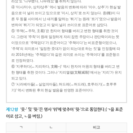
라요’도 ‘나무랬다, 나무래요’를 취하지 않는다.
④ ‘미시/미수, 상치/상추’ 역시 발음의 변화에 따라 ‘미수, 상추’가 현실 발
음으로 더 널리 쓰이고 있으므로 ‘미시, 상치’로 쓰지 않는다. 종(種)이 다
른 두 동물 사이에서 난 새끼를 말하는 ‘튀기’는 원래 ‘트기’였으나 발음이
변하여 ‘튀기’가 되었고 이 말이 널리 쓰이므로 표준어로 삼았다.
⑤ ‘주책(←주착, 主着)’은 한자어 형태를 버리고 변한 형태를 취한 것이
다. 그런데 ‘주착’이 원래 일정하게 자리 잡힌 주장이나 판단력이라는 뜻
이었으므로 ‘주책없다’가 표준어이고 ‘주책이다’는 비표준형이었으나,
‘주책’의 의미로서 ‘일정한 줏대가 없이 되는대로 하는 짓’을 인정함에 따
라 2016년에는 ‘주책없다’와 같은 의미로 쓰이는 ‘주책이다’를 표준형으
로 인정하였다.
⑥ ‘지루하다(←지리하다, 支離--)’ 역시 한자어 어원의 형태를 버리고 변
한 형태를 취한 것이다. 그러나 ‘지리멸렬(支離滅裂)’에서는 ‘지리’가 유지
되고 있다.
⑦ ‘시러베아들(←실업의아들), 허드레(←허드래), 호루라기(←호루루
기)’ 역시 변화된 후의 현실 발음을 반영한 표준어이다.
제12항
‘웃-’ 및 ‘윗-’은 명사 ‘위’에 맞추어 ‘윗-’으로 통일한다.(ㄱ을 표준
어로 삼고, ㄴ을 버림.)
ㄱ
ㄴ
비고