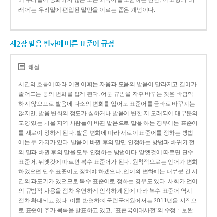
해 우리말에 동화되지 않은 모든 외국어를 포함하는 반면, 이 조항의 ‘외
래어’는 우리말에 편입된 말만을 이르는 좁은 개념이다.
제2장 발음 변화에 따른 표준어 규정
해설
시간의 흐름에 따라 어떤 어휘는 자음과 모음의 발음이 달라지고 길이가
줄어드는 등의 변화를 입게 된다. 어문 규범을 자주 바꾸는 것은 바람직
하지 않으므로 발음에 다소의 변화를 입어도 표준어를 곧바로 바꾸지는
않지만, 발음 변화의 정도가 심하거나 발음이 변한 지 오래되어 대부분의
교양 있는 서울 지역 사람들이 바뀐 발음으로 말을 하는 경우에는 표준어
를 새로이 정하게 된다. 발음 변화에 따라 새로이 표준어를 정하는 방법
에는 두 가지가 있다. 발음이 바뀐 후의 말만 인정하는 방법과 바뀌기 전
의 말과 바뀐 후의 말을 모두 인정하는 방법이다. 앞엣것에 따르면 단수
표준어, 뒤엣것에 따르면 복수 표준어가 된다. 원칙적으로는 언어가 변화
하였으면 단수 표준어로 정해야 하겠으나, 언어의 변화에는 대부분 긴 시
간의 과도기가 있으므로 복수 표준어로 정하는 경우도 있다. 사회가 언어
의 규범적 사용을 점차 유연하게 인식하게 됨에 따라 복수 표준어 역시
점차 확대되고 있다. 이를 반영하여 국립국어원에서는 2011년을 시작으
로 표준어 추가 목록을 발표하고 있고, “표준국어대사전”의 수정ㆍ보완