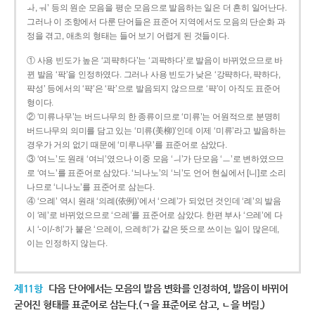
ㅘ, ㅝ’ 등의 원순 모음을 평순 모음으로 발음하는 일은 더 흔히 일어난다.
그러나 이 조항에서 다룬 단어들은 표준어 지역에서도 모음의 단순화 과
정을 겪고, 애초의 형태는 들어 보기 어렵게 된 것들이다.
① 사용 빈도가 높은 ‘괴퍅하다’는 ‘괴팍하다’로 발음이 바뀌었으므로 바
뀐 발음 ‘팍’을 인정하였다. 그러나 사용 빈도가 낮은 ‘강퍅하다, 퍅하다,
퍅성’ 등에서의 ‘퍅’은 ‘팍’으로 발음되지 않으므로 ‘퍅’이 아직도 표준어
형이다.
② ‘미류나무’는 버드나무의 한 종류이므로 ‘미류’는 어원적으로 분명히
버드나무의 의미를 담고 있는 ‘미류(美柳)’인데 이제 ‘미류’라고 발음하는
경우가 거의 없기 때문에 ‘미루나무’를 표준어로 삼았다.
③ ‘여느’도 원래 ‘여늬’였으나 이중 모음 ‘ㅢ’가 단모음 ‘ㅡ’로 변하였으므
로 ‘여느’를 표준어로 삼았다. ‘늬나노’의 ‘늬’도 언어 현실에서 [니]로 소리
나므로 ‘니나노’를 표준어로 삼는다.
④ ‘으례’ 역시 원래 ‘의례(依例)’에서 ‘으례’가 되었던 것인데 ‘례’의 발음
이 ‘레’로 바뀌었으므로 ‘으레’를 표준어로 삼았다. 한편 부사 ‘으레’에 다
시 ‘-이/-히’가 붙은 ‘으레이, 으레히’가 같은 뜻으로 쓰이는 일이 많은데,
이는 인정하지 않는다.
제11항
다음 단어에서는 모음의 발음 변화를 인정하여, 발음이 바뀌어
굳어진 형태를 표준어로 삼는다.(ㄱ을 표준어로 삼고, ㄴ을 버림.)