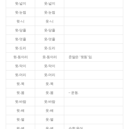
윗-넓이
웃-넓이
윗-눈썹
웃-눈썹
윗-니
웃-니
윗-당줄
웃-당줄
윗-덧줄
웃-덧줄
윗-도리
웃-도리
윗-동아리
웃-동아리
준말은 ‘윗동’임.
윗-막이
웃-막이
윗-머리
웃-머리
윗-목
웃-목
윗-몸
웃-몸
~ 운동.
윗-바람
웃-바람
윗-배
웃-배
윗-벌
웃-벌
윗-변
웃-변
수학 용어.