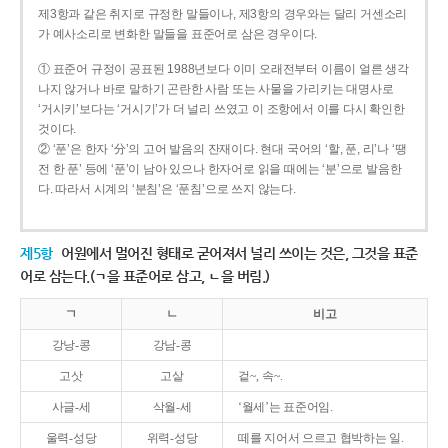
제3항과 같은 취지로 규정한 말들이나, 제3항의 경우와는 달리 거센소리
가 예사소리로 변화한 말들을 표준어로 삼은 경우이다.
① 표준어 규정이 공표된 1988년보다 이미 오래전부터 이름이 얼른 생각
나지 않거나 바로 말하기 곤란한 사람 또는 사물을 가리키는 대명사로
‘거시키’보다는 ‘거시기’가 더 널리 쓰였고 이 조항에서 이를 다시 확인한
것이다.
② ‘푼’은 한자 ‘分’의 고어 발음의 잔재이다. 현대 국어의 ‘할, 푼, 리’나 ‘땡
전 한 푼’ 등에 ‘푼’이 남아 있으나 한자어로 읽을 때에는 ‘분’으로 발음한
다. 따라서 시계의 ‘분침’은 ‘푼침’으로 쓰지 않는다.
제5항
어원에서 멀어진 형태로 굳어져서 널리 쓰이는 것은, 그것을 표준
어로 삼는다.(ㄱ을 표준어로 삼고, ㄴ을 버림.)
ㄱ
ㄴ
비고
강낭-콩
강남-콩
고삿
고샅
겉~, 속~.
사글-세
삭월-세
‘월세’는 표준어임.
울력-성당
위력-성당
떼를 지어서 으르고 협박하는 일.