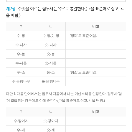
제7항
수컷을 이르는 접두사는 '수-'로 통일한다.(ㄱ을 표준어로 삼고, ㄴ
을 버림.)
ㄱ
ㄴ
비고
수-꿩
수-퀑/숫-꿩
'장끼'도 표준어임.
수-나사
숫-나사
수-놈
숫-놈
수-사돈
숫-사돈
수-소
숫-소
'황소'도 표준어임.
수-은행나무
숫-은행나무
다만 1. 다음 단어에서는 접두사 다음에서 나는 거센소리를 인정한다. 접두사 '암-
'이 결합되는 경우에도 이에 준한다.(ㄱ을 표준어로 삼고, ㄴ을 버림.)
ㄱ
ㄴ
비고
수-캉아지
숫-강아지
수-캐
숫-개