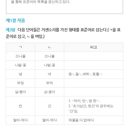
을 통해 표준어의 목록을 갱신하고 있다.
제1절 자음
제3항
다음 단어들은 거센소리를 가진 형태를 표준어로 삼는다.(ㄱ을 표
준어로 삼고, ㄴ을 버림.)
ㄱ
ㄴ
비고
끄나풀
끄나불
나팔-꽃
나발-꽃
녘
녁
동~, 들~, 새벽~, 동틀 ~.
부엌
부억
살-쾡이
삵-괭이
1. ~막이, 빈~, 방 한 ~.
칸
간
2. ‘초가삼간, 윗간’의 경우에는
‘간’임.
털어-먹다
떨어-먹다
재물을 다 없애다.