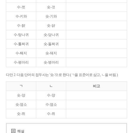
수-컷
숫-것
수-키와
숫-기와
수-탉
숫-닭
수-탕나귀
숫-당나귀
수-톨쩌귀
숫-돌쩌귀
수-퇘지
숫-돼지
수-평아리
숫-병아리
다만 2. 다음 단어의 접두사는 '숫-'으로 한다.(ㄱ을 표준어로 삼고, ㄴ을 버림.)
ㄱ
ㄴ
비고
숫-양
수-양
숫-염소
수-염소
숫-쥐
수-쥐
해설