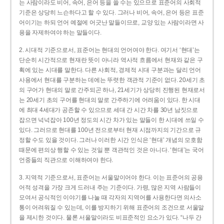
는 사람이라도 비어, 속어, 은어 등을 쓸 수는 있으므로 표준어의 사회적
기준은 상당히 느슨하다고 할 수 있다. 그러나 비어, 속어, 은어 등은 표준
어이기는 하되 언어 예절에 어긋난 말들이므로, 교양 있는 사람이라면 사
용을 자제하여야 하는 말들이다.
2. 시대적 기준으로서, 표준어는 현대의 언어여야 한다. 여기서 ‘현대’는
단순히 시간적으로 현재란 뜻이 아니라 역사적 흐름에서 현재와 같은 구
획에 있는 시대를 말한다. 다른 사회적, 경제적 시대 구분과는 달리 언어
사용에서 현대를 구분하는 데에는 뚜렷한 객관적 기준이 없다. 20세기 초
의 구어가 현대의 말로 간주되곤 하나, 21세기가 상당히 진행된 현재로서
는 20세기 초의 구어를 현대의 말로 간주하기에 어려움이 있다. 한 시대
에 최대 4세대가 공존할 수 있으므로 세대 간 시간 차를 30년 남짓으로
잡으면 넉넉잡아 100년 정도의 시간 차가 있는 말들이 한 시대에 쓰일 수
있다. 그러므로 현대를 100년 전으로부터 현재 시점까지의 기간으로 규
정할 수도 있을 것이다. 그러나 이러한 시간 인식은 ‘현대’ 개념의 모호함
때문에 편의상 행할 수 있는 것일 뿐 객관적인 것은 아니다. ‘현대’는 국어
언중들의 직관으로 이해하여야 한다.
3. 지역적 기준으로서, 표준어는 서울말이어야 한다. 이는 표준어의 공용
어적 성격을 가장 크게 드러내 주는 기준이다. 가령, 많은 지역 사람들이
모여서 공식적인 이야기를 나눌 때 각자의 지역어를 사용한다면 의사소
통이 어려워질 수 있는데, 이를 방지하기 위해 표준어의 조건으로 서울말
을 제시한 것이다. 물론 서울말이라도 비표준적인 요소가 있다. “나두 간