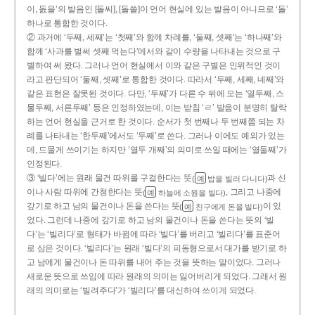
이, 돐을’의 발음인 [돌씨], [돌쓸]이 언어 현실에 있는 발음이 아니므로 ‘돌’
하나로 통합한 것이다.
② 과거에 ‘두째, 세째’는 ‘첫째’와 함께 차례를, ‘둘째, 셋째’는 ‘하나째’와
함께 ‘사과를 벌써 셋째 먹는다’에서와 같이 수량을 나타내는 것으로 구
별하여 써 왔다. 그러나 언어 현실에서 이와 같은 구별은 인위적인 것이
라고 판단되어 ‘둘째, 셋째’로 통합한 것이다. 따라서 ‘두째, 세째, 네째’와
같은 표현은 잘못된 것이다. 다만, ‘두째’가 다른 수 뒤에 오는 ‘열두째, 스
물두째, 서른두째’ 등은 인정하였는데, 이는 받침 ‘ㄹ’ 발음이 분명히 탈락
하는 언어 현실을 근거로 한 것이다. 순서가 첫 번째나 두 번째쯤 되는 차
례를 나타내는 ‘한두째’에서도 ‘두째’로 쓴다. 그러나 이에도 예외가 있는
데, 드물게 쓰이기는 하지만 ‘열두 개째’의 의미로 쓰일 때에는 ‘열둘째’가
인정된다.
③ ‘빌다’에는 원래 물건 따위를 구걸한다는 뜻
과 신
(
밥을 빌러 다니다)
예
이나 사람 따위에 간청한다는 뜻
, 그리고 나중에
(
하늘에 소원을 빌다)
예
갚기로 하고 남의 물건이나 돈을 쓴다는 뜻
이 있
(
친구에게 돈을 빌다)
예
었다. 그런데 나중에 갚기로 하고 남의 물건이나 돈을 쓴다는 뜻의 ‘빌
다’는 ‘빌리다’로 형태가 바뀜에 따라 ‘빌다’를 버리고 ‘빌리다’를 표준어
로 삼은 것이다. ‘빌리다’는 원래 ‘빌다’의 피동형으로서 대가를 받기로 하
고 남에게 물건이나 돈 따위를 내어 주는 것을 뜻하는 말이었다. 그러나
새로운 뜻으로 쓰임에 따라 원래의 의미는 잃어버리게 되었다. 그래서 원
래의 의미로는 ‘빌려주다’가 ‘빌리다’를 대신하여 쓰이게 되었다.