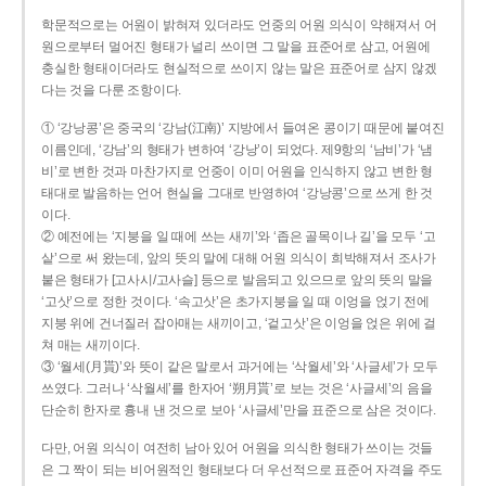
학문적으로는 어원이 밝혀져 있더라도 언중의 어원 의식이 약해져서 어
원으로부터 멀어진 형태가 널리 쓰이면 그 말을 표준어로 삼고, 어원에
충실한 형태이더라도 현실적으로 쓰이지 않는 말은 표준어로 삼지 않겠
다는 것을 다룬 조항이다.
① ‘강낭콩’은 중국의 ‘강남(江南)’ 지방에서 들여온 콩이기 때문에 붙여진
이름인데, ‘강남’의 형태가 변하여 ‘강낭’이 되었다. 제9항의 ‘남비’가 ‘냄
비’로 변한 것과 마찬가지로 언중이 이미 어원을 인식하지 않고 변한 형
태대로 발음하는 언어 현실을 그대로 반영하여 ‘강낭콩’으로 쓰게 한 것
이다.
② 예전에는 ‘지붕을 일 때에 쓰는 새끼’와 ‘좁은 골목이나 길’을 모두 ‘고
샅’으로 써 왔는데, 앞의 뜻의 말에 대해 어원 의식이 희박해져서 조사가
붙은 형태가 [고사시/고사슬] 등으로 발음되고 있으므로 앞의 뜻의 말을
‘고삿’으로 정한 것이다. ‘속고삿’은 초가지붕을 일 때 이엉을 얹기 전에
지붕 위에 건너질러 잡아매는 새끼이고, ‘겉고삿’은 이엉을 얹은 위에 걸
쳐 매는 새끼이다.
③ ‘월세(月貰)’와 뜻이 같은 말로서 과거에는 ‘삭월세’와 ‘사글세’가 모두
쓰였다. 그러나 ‘삭월세’를 한자어 ‘朔月貰’로 보는 것은 ‘사글세’의 음을
단순히 한자로 흉내 낸 것으로 보아 ‘사글세’만을 표준으로 삼은 것이다.
다만, 어원 의식이 여전히 남아 있어 어원을 의식한 형태가 쓰이는 것들
은 그 짝이 되는 비어원적인 형태보다 더 우선적으로 표준어 자격을 주도