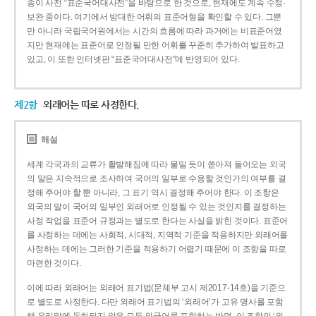
종이 사전 “표준국어대사전”을 바탕으로 한 것으로, 현재에도 계속 수정·
보완 중이다. 여기에서 방대한 어휘의 표준어형을 확인할 수 있다. 그뿐
만 아니라 국립국어원에서는 시간의 흐름에 따라 과거에는 비표준어였
지만 현재에는 표준어로 인정될 만한 어휘를 꾸준히 추가하여 발표하고
있고, 이 또한 인터넷판 “표준국어대사전”에 반영되어 있다.
제2항
외래어는 따로 사정한다.
해설
세계 각국과의 교류가 활발해짐에 따라 물밀 듯이 쏟아져 들어오는 외국
의 말은 지속적으로 조사하여 국어의 일부로 수용할 것인가의 여부를 결
정해 주어야 할 뿐 아니라, 그 표기 역시 결정해 주어야 한다. 이 조항은
외국의 말이 국어의 일부인 외래어로 인정될 수 있는 것인지를 결정하는
사정 작업을 표준어 규정과는 별도로 한다는 사실을 밝힌 것이다. 표준어
를 사정하는 데에는 사회적, 시대적, 지역적 기준을 적용하지만 외래어를
사정하는 데에는 그러한 기준을 적용하기 어렵기 때문에 이 조항을 따로
마련한 것이다.
이에 따라 외래어는 외래어 표기법(문체부 고시 제2017-14호)을 기준으
로 별도로 사정한다. 다만 외래어 표기법의 ‘외래어’가 고유 명사를 포함