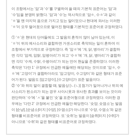
이 조항에서는 ‘암’과 ‘수’를 구별하여 쓸 때의 기본적 표준어는 ‘암’과
‘수’임을 분명히 밝혔다. ‘암’과 ‘수’는 역사적으로 ‘암ㅎ, 수ㅎ’과 같이
‘ㅎ’을 맨 마지막 음으로 가지고 있는 말이었으나 현대에 와서는 이러한
‘ㅎ’이 모두 떨어졌으므로 떨어진 형태를 기본적인 표준어로 규정하였다.
① ‘ㅎ’은 현대의 단어들에도 그 발음의 흔적이 많이 남아 있는데, 이
‘ㅎ’이 뒤의 예사소리와 결합하면 거센소리로 축약되는 일이 흔하여 이
조항에서 부가적으로 규정하였다. 즉 ‘암ㅎ’에 ‘개, 닭, 병아리’가 결합하
면 각각 ‘암캐, 암탉, 암평아리’가 되고 ‘수ㅎ’에 ‘개, 닭, 병아리’가 결합하
면 각각 ‘수캐, 수탉, 수평아리’가 되는 언어 현실을 존중하였다. 이러한
축약은 ‘다만 1’ 규정에서 언급한 예들에만 해당되는 것이므로 ‘암ㅎ, 수
ㅎ’에 ‘고양이’가 결합하더라도 ‘암고양이, 수고양이’와 같은 형태가 표준
어가 된다. 발음도 [암고양이], [수고양이]가 표준 발음이다.
② ‘수’와 뒤의 말이 결합할 때, 발음상 [ㄴ(ㄴ)] 첨가가 일어나거나 뒤의 예
사소리가 된소리가 되는 경우 사이시옷과 유사한 효과를 보이는 것이라
판단하여 ‘수’에 ‘ㅅ’을 붙인 ‘숫’을 표준어형으로 규정하였다. 이러한 경
우에는 ‘다만 2’ 규정에서 언급한 예들만 해당한다. ‘숫양, 숫염소’는 발음
이 [순냥], [순념소]이지 [수양], [수염소]가 아니므로 ‘수양, 수염소’와 같은
형태를 비표준어로 규정하였다. 또 ‘숫쥐’는 발음이 [숟쮜]이지 [수쥐]가
아니므로 ‘수쥐’와 같은 형태를 비표준어로 규정하였다.