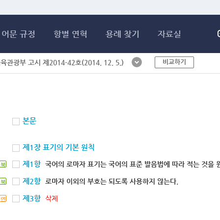
메인콘텐츠 바로가기
어문 규정
항별 연혁
용례 찾기
자료실
비교하기
체육관광부 고시 제2014-42호(2014. 12. 5.)
본문
제1장 표기의 기본 원칙
제1항
국어의 로마자 표기는 국어의 표준 발음법에 따라 적는 것을 
북
제2항
로마자 이외의 부호는 되도록 사용하지 않는다.
북
제3항
삭제
연