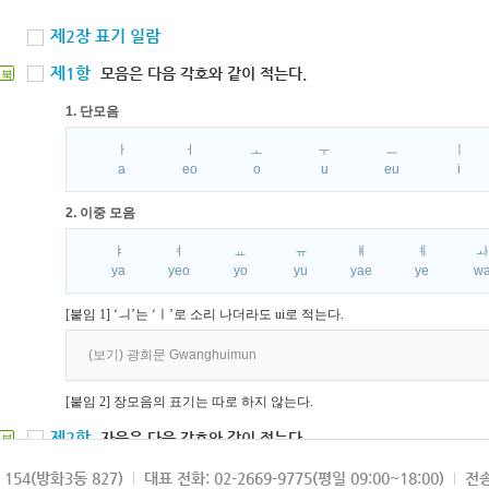
제2장 표기 일람
제1항
모음은 다음 각호와 같이 적는다.
북
1. 단모음
ㅏ
ㅓ
ㅗ
ㅜ
ㅡ
ㅣ
a
eo
o
u
eu
i
2. 이중 모음
ㅑ
ㅕ
ㅛ
ㅠ
ㅒ
ㅖ
ya
yeo
yo
yu
yae
ye
w
[붙임 1] ‘ㅢ’는 ‘ㅣ’로 소리 나더라도 ui로 적는다.
(보기) 광희문 Gwanghuimun
[붙임 2] 장모음의 표기는 따로 하지 않는다.
제2항
자음은 다음 각호와 같이 적는다.
북
1. 파열음
154(방화3동 827)
대표 전화: 02-2669-9775(평일 09:00~18:00)
전송