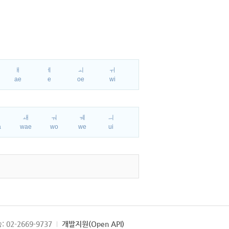
ㅐ
ㅔ
ㅚ
ㅟ
ae
e
oe
wi
ㅘ
ㅙ
ㅝ
ㅞ
ㅢ
a
wae
wo
we
ui
: 02-2669-9737
개발지원(Open API)