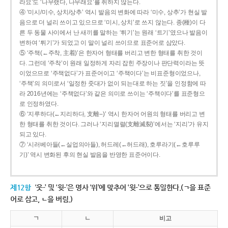
라요’도 ‘나무랬다, 나무래요’를 취하지 않는다.
④ ‘미시/미수, 상치/상추’ 역시 발음의 변화에 따라 ‘미수, 상추’가 현실 발
음으로 더 널리 쓰이고 있으므로 ‘미시, 상치’로 쓰지 않는다. 종(種)이 다
른 두 동물 사이에서 난 새끼를 말하는 ‘튀기’는 원래 ‘트기’였으나 발음이
변하여 ‘튀기’가 되었고 이 말이 널리 쓰이므로 표준어로 삼았다.
⑤ ‘주책(←주착, 主着)’은 한자어 형태를 버리고 변한 형태를 취한 것이
다. 그런데 ‘주착’이 원래 일정하게 자리 잡힌 주장이나 판단력이라는 뜻
이었으므로 ‘주책없다’가 표준어이고 ‘주책이다’는 비표준형이었으나,
‘주책’의 의미로서 ‘일정한 줏대가 없이 되는대로 하는 짓’을 인정함에 따
라 2016년에는 ‘주책없다’와 같은 의미로 쓰이는 ‘주책이다’를 표준형으
로 인정하였다.
⑥ ‘지루하다(←지리하다, 支離--)’ 역시 한자어 어원의 형태를 버리고 변
한 형태를 취한 것이다. 그러나 ‘지리멸렬(支離滅裂)’에서는 ‘지리’가 유지
되고 있다.
⑦ ‘시러베아들(←실업의아들), 허드레(←허드래), 호루라기(←호루루
기)’ 역시 변화된 후의 현실 발음을 반영한 표준어이다.
제12항
‘웃-’ 및 ‘윗-’은 명사 ‘위’에 맞추어 ‘윗-’으로 통일한다.(ㄱ을 표준
어로 삼고, ㄴ을 버림.)
ㄱ
ㄴ
비고