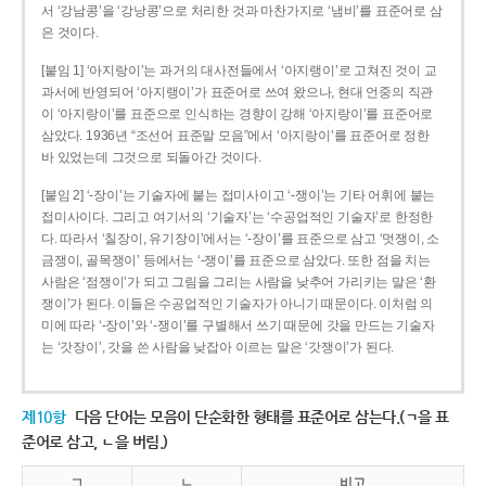
서 ‘강남콩’을 ‘강낭콩’으로 처리한 것과 마찬가지로 ‘냄비’를 표준어로 삼
은 것이다.
[붙임 1] ‘아지랑이’는 과거의 대사전들에서 ‘아지랭이’로 고쳐진 것이 교
과서에 반영되어 ‘아지랭이’가 표준어로 쓰여 왔으나, 현대 언중의 직관
이 ‘아지랑이’를 표준으로 인식하는 경향이 강해 ‘아지랑이’를 표준어로
삼았다. 1936년 “조선어 표준말 모음”에서 ‘아지랑이’를 표준어로 정한
바 있었는데 그것으로 되돌아간 것이다.
[붙임 2] ‘-장이’는 기술자에 붙는 접미사이고 ‘-쟁이’는 기타 어휘에 붙는
접미사이다. 그리고 여기서의 ‘기술자’는 ‘수공업적인 기술자’로 한정한
다. 따라서 ‘칠장이, 유기장이’에서는 ‘-장이’를 표준으로 삼고 ‘멋쟁이, 소
금쟁이, 골목쟁이’ 등에서는 ‘-쟁이’를 표준으로 삼았다. 또한 점을 치는
사람은 ‘점쟁이’가 되고 그림을 그리는 사람을 낮추어 가리키는 말은 ‘환
쟁이’가 된다. 이들은 수공업적인 기술자가 아니기 때문이다. 이처럼 의
미에 따라 ‘-장이’와 ‘-쟁이’를 구별해서 쓰기 때문에 갓을 만드는 기술자
는 ‘갓장이’, 갓을 쓴 사람을 낮잡아 이르는 말은 ‘갓쟁이’가 된다.
제10항
다음 단어는 모음이 단순화한 형태를 표준어로 삼는다.(ㄱ을 표
준어로 삼고, ㄴ을 버림.)
ㄱ
ㄴ
비고