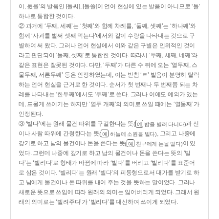
이, 돐을’의 발음인 [돌씨], [돌쓸]이 언어 현실에 있는 발음이 아니므로 ‘돌’
하나로 통합한 것이다.
② 과거에 ‘두째, 세째’는 ‘첫째’와 함께 차례를, ‘둘째, 셋째’는 ‘하나째’와
함께 ‘사과를 벌써 셋째 먹는다’에서와 같이 수량을 나타내는 것으로 구
별하여 써 왔다. 그러나 언어 현실에서 이와 같은 구별은 인위적인 것이
라고 판단되어 ‘둘째, 셋째’로 통합한 것이다. 따라서 ‘두째, 세째, 네째’와
같은 표현은 잘못된 것이다. 다만, ‘두째’가 다른 수 뒤에 오는 ‘열두째, 스
물두째, 서른두째’ 등은 인정하였는데, 이는 받침 ‘ㄹ’ 발음이 분명히 탈락
하는 언어 현실을 근거로 한 것이다. 순서가 첫 번째나 두 번째쯤 되는 차
례를 나타내는 ‘한두째’에서도 ‘두째’로 쓴다. 그러나 이에도 예외가 있는
데, 드물게 쓰이기는 하지만 ‘열두 개째’의 의미로 쓰일 때에는 ‘열둘째’가
인정된다.
③ ‘빌다’에는 원래 물건 따위를 구걸한다는 뜻
과 신
(
밥을 빌러 다니다)
예
이나 사람 따위에 간청한다는 뜻
, 그리고 나중에
(
하늘에 소원을 빌다)
예
갚기로 하고 남의 물건이나 돈을 쓴다는 뜻
이 있
(
친구에게 돈을 빌다)
예
었다. 그런데 나중에 갚기로 하고 남의 물건이나 돈을 쓴다는 뜻의 ‘빌
다’는 ‘빌리다’로 형태가 바뀜에 따라 ‘빌다’를 버리고 ‘빌리다’를 표준어
로 삼은 것이다. ‘빌리다’는 원래 ‘빌다’의 피동형으로서 대가를 받기로 하
고 남에게 물건이나 돈 따위를 내어 주는 것을 뜻하는 말이었다. 그러나
새로운 뜻으로 쓰임에 따라 원래의 의미는 잃어버리게 되었다. 그래서 원
래의 의미로는 ‘빌려주다’가 ‘빌리다’를 대신하여 쓰이게 되었다.