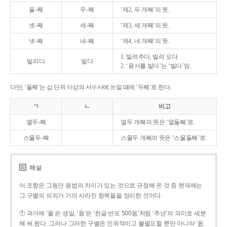
둘-째
두-째
‘제2, 두 개째’의 뜻.
셋-째
세-째
‘제3, 세 개째’의 뜻.
넷-째
네-째
‘제4, 네 개째’의 뜻.
1. 빌려주다, 빌려 오다.
빌리다
빌다
2. ‘용서를 빌다’는 ‘빌다’임.
다만, ‘둘째’는 십 단위 이상의 서수사에 쓰일 때에 ‘두째’로 한다.
ㄱ
ㄴ
비고
열두-째
열두 개째의 뜻은 ‘열둘째’로.
스물두-째
스물두 개째의 뜻은 ‘스물둘째’로.
해설
이 조항은 그동안 용법의 차이가 있는 것으로 규정해 온 것 중 현재에는
그 구별의 의의가 거의 사라진 항목들을 정리한 것이다.
① 과거에 ‘돌’은 생일, ‘돐’은 ‘한글 반포 500돐’처럼 ‘주년’의 의미로 세분
해 써 왔다. 그러나 그러한 구별은 인위적이고 불필요할 뿐만 아니라 ‘돐