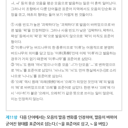
ㅘ, ㅝ’ 등의 원순 모음을 평순 모음으로 발음하는 일은 더 흔히 일어난다.
그러나 이 조항에서 다룬 단어들은 표준어 지역에서도 모음의 단순화 과
정을 겪고, 애초의 형태는 들어 보기 어렵게 된 것들이다.
① 사용 빈도가 높은 ‘괴퍅하다’는 ‘괴팍하다’로 발음이 바뀌었으므로 바
뀐 발음 ‘팍’을 인정하였다. 그러나 사용 빈도가 낮은 ‘강퍅하다, 퍅하다,
퍅성’ 등에서의 ‘퍅’은 ‘팍’으로 발음되지 않으므로 ‘퍅’이 아직도 표준어
형이다.
② ‘미류나무’는 버드나무의 한 종류이므로 ‘미류’는 어원적으로 분명히
버드나무의 의미를 담고 있는 ‘미류(美柳)’인데 이제 ‘미류’라고 발음하는
경우가 거의 없기 때문에 ‘미루나무’를 표준어로 삼았다.
③ ‘여느’도 원래 ‘여늬’였으나 이중 모음 ‘ㅢ’가 단모음 ‘ㅡ’로 변하였으므
로 ‘여느’를 표준어로 삼았다. ‘늬나노’의 ‘늬’도 언어 현실에서 [니]로 소리
나므로 ‘니나노’를 표준어로 삼는다.
④ ‘으례’ 역시 원래 ‘의례(依例)’에서 ‘으례’가 되었던 것인데 ‘례’의 발음
이 ‘레’로 바뀌었으므로 ‘으레’를 표준어로 삼았다. 한편 부사 ‘으레’에 다
시 ‘-이/-히’가 붙은 ‘으레이, 으레히’가 같은 뜻으로 쓰이는 일이 많은데,
이는 인정하지 않는다.
제11항
다음 단어에서는 모음의 발음 변화를 인정하여, 발음이 바뀌어
굳어진 형태를 표준어로 삼는다.(ㄱ을 표준어로 삼고, ㄴ을 버림.)