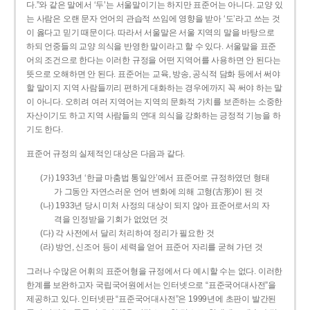
다.”와 같은 말에서 ‘두’는 서울말이기는 하지만 표준어는 아니다. 교양 있
는 사람은 오랜 문자 언어의 관습적 쓰임에 영향을 받아 ‘도’라고 쓰는 것
이 옳다고 믿기 때문이다. 따라서 서울말은 서울 지역의 말을 바탕으로
하되 언중들의 교양 의식을 반영한 말이라고 할 수 있다. 서울말을 표준
어의 조건으로 한다는 이러한 규정을 어떤 지역어를 사용하면 안 된다는
뜻으로 오해하면 안 된다. 표준어는 교육, 방송, 공식적 담화 등에서 써야
할 말이지 지역 사람들끼리 편하게 대화하는 경우에까지 꼭 써야 하는 말
이 아니다. 오히려 여러 지역어는 지역의 문화적 가치를 보존하는 소중한
자산이기도 하고 지역 사람들의 연대 의식을 강화하는 긍정적 기능을 하
기도 한다.
표준어 규정의 실제적인 대상은 다음과 같다.
(가) 1933년 ‘한글 마춤법 통일안’에서 표준어로 규정하였던 형태
가 그동안 자연스러운 언어 변화에 의해 고형(古形)이 된 것
(나) 1933년 당시 미처 사정의 대상이 되지 않아 표준어로서의 자
격을 인정받을 기회가 없었던 것
(다) 각 사전에서 달리 처리하여 정리가 필요한 것
(라) 방언, 신조어 등이 세력을 얻어 표준어 자리를 굳혀 가던 것
그러나 수많은 어휘의 표준어형을 규정에서 다 예시할 수는 없다. 이러한
한계를 보완하고자 국립국어원에서는 인터넷으로 “표준국어대사전”을
제공하고 있다. 인터넷판 “표준국어대사전”은 1999년에 초판이 발간된