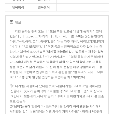
발목쟁이
발목장이
해설
‘ㅣ’ 역행 동화란 뒤에 오는 ‘ㅣ’ 모음 혹은 반모음 ‘ㅣ[j]’에 동화되어 앞에
있는 ‘ㅏ, ㅓ, ㅗ, ㅜ, ㅡ’가 각각 ‘ㅐ, ㅔ, ㅚ, ㅟ, ㅣ’로 바뀌는 현상을 말한다.
가령, ‘아비, 어미, 고기, 죽이다, 끓이다’는 자주 [애비], [에미], [괴기], [쥐기
다], [끼리다]로 발음된다. ‘ㅣ’ 역행 동화는 전국적으로 자주 일어나는 현
상이다. 체언에 조사가 붙은 ‘밥이’를 [배비]와 같이 발음하는 경우는 일부
지역에 국한되어 있으나, 한 단어 안에서는 ‘ㅣ’ 역행 동화가 자주 일어난
다. 그러나 대부분 주의해서 발음하면 피할 수 있는 발음이므로 그 동화
형을 표준어로 삼기 어렵다. 또한 이 동화 현상은 매우 광범위하여 그 동
화형을 다 표준어로 인정하면 오히려 혼란을 일으킬 우려도 있다. 그리하
여 ‘ㅣ’ 역행 동화 현상을 인정하는 표준어는 최소화하였다.
① ‘-나기’는, 서울에서 났다는 뜻의 ‘서울나기’는 그대로 쓰임 직하지만
‘신출나기, 풋나기’는 어색하므로 일률적으로 ‘-내기’를 표준으로 삼았다.
‘여간내기, 보통내기, 새내기’ 등의 어휘에서도 마찬가지로 ‘-내기’를 표준
으로 삼는다.
② ‘남비’는 종래 일본어 ‘나베[鍋]’에서 온 말이라 하여 원형을 의식해서
처리했던 것이나, 현대에는 어원 의식이 거의 사라졌다. 따라서 제5항에