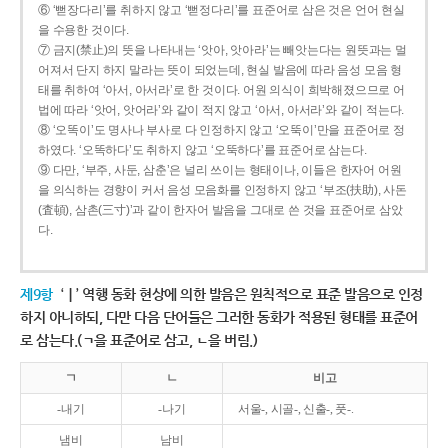
⑥ ‘뻗장다리’를 취하지 않고 ‘뻗정다리’를 표준어로 삼은 것은 언어 현실
을 수용한 것이다.
⑦ 금지(禁止)의 뜻을 나타내는 ‘앗아, 앗아라’는 빼앗는다는 원뜻과는 멀
어져서 단지 하지 말라는 뜻이 되었는데, 현실 발음에 따라 음성 모음 형
태를 취하여 ‘아서, 아서라’로 한 것이다. 어원 의식이 희박해졌으므로 어
법에 따라 ‘앗어, 앗어라’와 같이 적지 않고 ‘아서, 아서라’와 같이 적는다.
⑧ ‘오똑이’도 명사나 부사로 다 인정하지 않고 ‘오뚝이’만을 표준어로 정
하였다. ‘오똑하다’도 취하지 않고 ‘오뚝하다’를 표준어로 삼는다.
⑨ 다만, ‘부주, 사둔, 삼춘’은 널리 쓰이는 형태이나, 이들은 한자어 어원
을 의식하는 경향이 커서 음성 모음화를 인정하지 않고 ‘부조(扶助), 사돈
(査頓), 삼촌(三寸)’과 같이 한자어 발음을 그대로 쓴 것을 표준어로 삼았
다.
제9항
‘ㅣ’ 역행 동화 현상에 의한 발음은 원칙적으로 표준 발음으로 인정
하지 아니하되, 다만 다음 단어들은 그러한 동화가 적용된 형태를 표준어
로 삼는다.(ㄱ을 표준어로 삼고, ㄴ을 버림.)
ㄱ
ㄴ
비고
-내기
-나기
서울-, 시골-, 신출-, 풋-.
냄비
남비