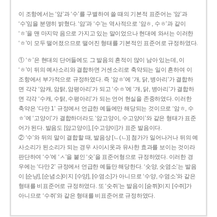
이 조항에서는 ‘암’과 ‘수’를 구별하여 쓸 때의 기본적 표준어는 ‘암’과
‘수’임을 분명히 밝혔다. ‘암’과 ‘수’는 역사적으로 ‘암ㅎ, 수ㅎ’과 같이
‘ㅎ’을 맨 마지막 음으로 가지고 있는 말이었으나 현대에 와서는 이러한
‘ㅎ’이 모두 떨어졌으므로 떨어진 형태를 기본적인 표준어로 규정하였다.
① ‘ㅎ’은 현대의 단어들에도 그 발음의 흔적이 많이 남아 있는데, 이
‘ㅎ’이 뒤의 예사소리와 결합하면 거센소리로 축약되는 일이 흔하여 이
조항에서 부가적으로 규정하였다. 즉 ‘암ㅎ’에 ‘개, 닭, 병아리’가 결합하
면 각각 ‘암캐, 암탉, 암평아리’가 되고 ‘수ㅎ’에 ‘개, 닭, 병아리’가 결합하
면 각각 ‘수캐, 수탉, 수평아리’가 되는 언어 현실을 존중하였다. 이러한
축약은 ‘다만 1’ 규정에서 언급한 예들에만 해당되는 것이므로 ‘암ㅎ, 수
ㅎ’에 ‘고양이’가 결합하더라도 ‘암고양이, 수고양이’와 같은 형태가 표준
어가 된다. 발음도 [암고양이], [수고양이]가 표준 발음이다.
② ‘수’와 뒤의 말이 결합할 때, 발음상 [ㄴ(ㄴ)] 첨가가 일어나거나 뒤의 예
사소리가 된소리가 되는 경우 사이시옷과 유사한 효과를 보이는 것이라
판단하여 ‘수’에 ‘ㅅ’을 붙인 ‘숫’을 표준어형으로 규정하였다. 이러한 경
우에는 ‘다만 2’ 규정에서 언급한 예들만 해당한다. ‘숫양, 숫염소’는 발음
이 [순냥], [순념소]이지 [수양], [수염소]가 아니므로 ‘수양, 수염소’와 같은
형태를 비표준어로 규정하였다. 또 ‘숫쥐’는 발음이 [숟쮜]이지 [수쥐]가
아니므로 ‘수쥐’와 같은 형태를 비표준어로 규정하였다.