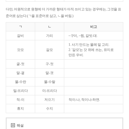
다만, 어원적으로 원형에 더 가까운 형태가 아직 쓰이고 있는 경우에는, 그것을 표
준어로 삼는다.(ㄱ을 표준어로 삼고, ㄴ을 버림.)
ㄱ
ㄴ
비고
갈비
가리
~구이, ~찜, 갈빗-대.
1. 사기 만드는 물레 밑 고리.
갓모
갈모
2. '갈모'는 갓 위에 쓰는, 유지로
만든 우비.
굴-젓
구-젓
말-곁
말-겻
물-수란
물-수랄
밀-뜨리다
미-뜨리다
적-이
저으기
적이-나, 적이나-하면.
휴지
수지
해설