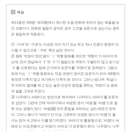
해설
제11항은 제8항~제10항에서 제시한 모음 변화에 속하지 않는 예들을 보
인 조항이다. 변화된 발음이 굳어진 경우 그것을 표준으로 삼는다는 원칙
은 동일하게 적용된다.
① ‘-구려’와 ‘-구료’는 미묘한 의미 차가 있는 듯도 하나 언중이 분명히 의
식할 수 없으므로 ‘-구려’ 쪽만 살린 것이다.
② 원래 ‘깍정이’였던 말이 ‘ㅣ’ 역행 동화를 겪으면 ‘깍젱이’가 되어야 하
는데, 언어 현실에서 ‘ㅐ’와 ‘ㅔ’가 발음으로 뚜렷이 구별되지 않고 표기상
‘ㅐ’를 선호한다는 점에 근거하여 표준어를 ‘깍쟁이’로 정하였다. 그럼으
로써 이는 ‘ㅣ’ 역행 동화와는 직접 관련이 없어진 표준어가 되어 제9항의
예외로 다루지 않고 여기에서 다루게 된 것이다. 그러나 밤나무, 떡갈나
무 따위의 열매를 싸고 있는 술잔 모양의 받침을 뜻하는 ‘깍정이’는 원래
의 말을 그대로 두었다.
③ ‘나무래다, 바래다’는 방언으로 해석하여 ‘나무라다, 바라다’를 표준어
로 삼았다. 그런데 근래 ‘바라다’에서 파생된 명사 ‘바람’을 ‘바램’으로 잘
못 쓰는 경향이 있다. ‘바람[風]’과의 혼동을 피하려는 심리 때문인 듯하
다. 그러나 동사가 ‘바라다’인 이상 그로부터 파생된 명사가 ‘바램’이 될
수는 없어 비고에서 이를 명기하였다. ‘바라다’의 활용형으로, ‘바랬다, 바
래요’는 비표준형이고 ‘바랐다, 바라요’가 표준형이 된다. ‘나무랐다, 나무