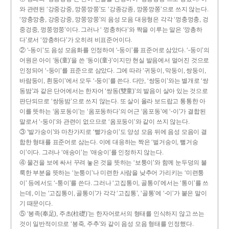
와 관련된 ‘강중강중, 깡쭝깡쭝’도 ‘강종강종, 깡쫑깡쫑’으로 쓰지 않는다.
‘깡충깡충, 강중강중, 깡쭝깡쭝’의 음성 모음 대응형은 각각 ‘껑충껑충, 겅
중겅중, 껑쭝껑쭝’이다. 그러나 ‘ 껑충하다’와 짝을 이루는 말은 ‘깡총하
다’로서 ‘깡충하다’가 오히려 비표준어이다.
② ‘-동이’도 음성 모음화를 인정하여 ‘-둥이’를 표준어로 삼았다. ‘-둥이’의
어원은 아이 ‘동(童)’을 쓴 ‘동이(童-)’이지만 현실 발음에서 멀어진 것으로
인정되어 ‘-둥이’를 표준으로 삼았다. 그에 따라 ‘귀둥이, 막둥이, 쌍둥이,
바람둥이, 흰둥이’에서 모두 ‘-둥이’를 쓴다. 다만, ‘쌍둥이’와는 별개로 ‘쌍
동밤’과 같은 단어에서는 한자어 ‘쌍동(雙童)’의 발음이 살아 있는 것으로
판단되므로 ‘쌍둥밤’으로 쓰지 않는다. 또 살이 올라 보드랍고 통통한 아
이를 뜻하는 ‘옴포동이’는 ‘옴포동하다’의 어근 ‘옴포동’에 ‘-이’가 결합된
말로서 ‘-둥이’와 관련이 없으므로 ‘옴포둥이’와 같이 쓰지 않는다.
③ ‘발가숭이’와 마찬가지로 ‘빨가숭이’도 양성 모음 뒤에 음성 모음이 결
합한 형태를 표준어로 삼는다. 이에 대응하는 짝은 ‘벌거숭이, 뻘거숭
이’이다. 그러나 ‘애송이’는 ‘애숭이’를 인정하지 않는다.
④ 물건을 보에 싸서 꾸려 놓은 것을 뜻하는 ‘보퉁이’와 함께 눈두덩의 불
룩한 부분을 뜻하는 ‘눈퉁이’나 미련한 사람을 낮추어 가리키는 ‘미련퉁
이’ 등에서도 ‘-퉁이’를 쓴다. 그러나 ‘고집통이, 골통이’에서는 ‘통이’를 쓰
는데, 이는 ‘고집통이, 골통이’가 각각 ‘고집통’, ‘골통’에 ‘-이’가 붙은 말이
기 때문이다.
⑤ ‘봉족(奉足), 주초(柱礎)’는 한자어로서의 형태를 인식하지 않고 쓰는
것이 일반적이므로 ‘봉죽, 주추’와 같이 음성 모음 형태를 인정했다.