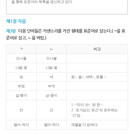
을 통해 표준어의 목록을 갱신하고 있다.
제1절 자음
제3항
다음 단어들은 거센소리를 가진 형태를 표준어로 삼는다.(ㄱ을 표
준어로 삼고, ㄴ을 버림.)
ㄱ
ㄴ
비고
끄나풀
끄나불
나팔-꽃
나발-꽃
녘
녁
동~, 들~, 새벽~, 동틀 ~.
부엌
부억
살-쾡이
삵-괭이
1. ~막이, 빈~, 방 한 ~.
칸
간
2. ‘초가삼간, 윗간’의 경우에는
‘간’임.
털어-먹다
떨어-먹다
재물을 다 없애다.