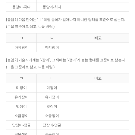
동댕이-치다
동당이-치다
[붙임 1] 다음 단어는 ‘ㅣ’ 역행 동화가 일어나지 아니한 형태를 표준어로 삼는다.
(ㄱ을 표준어로 삼고, ㄴ을 버림.)
ㄱ
ㄴ
비고
아지랑이
아지랭이
[붙임 2] 기술자에게는 ‘-장이’, 그 외에는 ‘-쟁이’가 붙는 형태를 표준어로 삼는다.
(ㄱ을 표준어로 삼고, ㄴ을 버림.)
ㄱ
ㄴ
비고
미장이
미쟁이
유기장이
유기쟁이
멋쟁이
멋장이
소금쟁이
소금장이
담쟁이-덩굴
담장이-덩굴
골목쟁이
골목장이