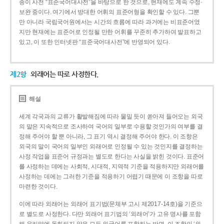
종이 사전 “표준국어대사전”을 바탕으로 한 것으로, 현재에도 계속 수정·
보완 중이다. 여기에서 방대한 어휘의 표준어형을 확인할 수 있다. 그뿐
만 아니라 국립국어원에서는 시간의 흐름에 따라 과거에는 비표준어였
지만 현재에는 표준어로 인정될 만한 어휘를 꾸준히 추가하여 발표하고
있고, 이 또한 인터넷판 “표준국어대사전”에 반영되어 있다.
제2항
외래어는 따로 사정한다.
해설
세계 각국과의 교류가 활발해짐에 따라 물밀 듯이 쏟아져 들어오는 외국
의 말은 지속적으로 조사하여 국어의 일부로 수용할 것인가의 여부를 결
정해 주어야 할 뿐 아니라, 그 표기 역시 결정해 주어야 한다. 이 조항은
외국의 말이 국어의 일부인 외래어로 인정될 수 있는 것인지를 결정하는
사정 작업을 표준어 규정과는 별도로 한다는 사실을 밝힌 것이다. 표준어
를 사정하는 데에는 사회적, 시대적, 지역적 기준을 적용하지만 외래어를
사정하는 데에는 그러한 기준을 적용하기 어렵기 때문에 이 조항을 따로
마련한 것이다.
이에 따라 외래어는 외래어 표기법(문체부 고시 제2017-14호)을 기준으
로 별도로 사정한다. 다만 외래어 표기법의 ‘외래어’가 고유 명사를 포함