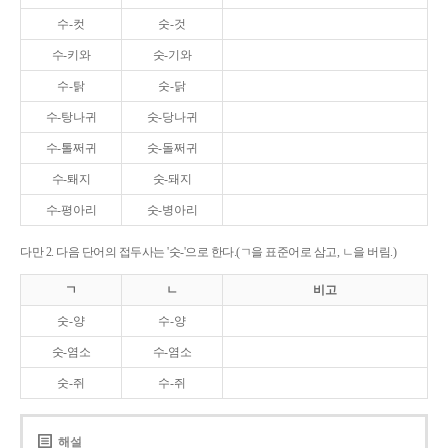
수-컷
숫-것
수-키와
숫-기와
수-탉
숫-닭
수-탕나귀
숫-당나귀
수-톨쩌귀
숫-돌쩌귀
수-퇘지
숫-돼지
수-평아리
숫-병아리
다만 2. 다음 단어의 접두사는 '숫-'으로 한다.(ㄱ을 표준어로 삼고, ㄴ을 버림.)
ㄱ
ㄴ
비고
숫-양
수-양
숫-염소
수-염소
숫-쥐
수-쥐
해설