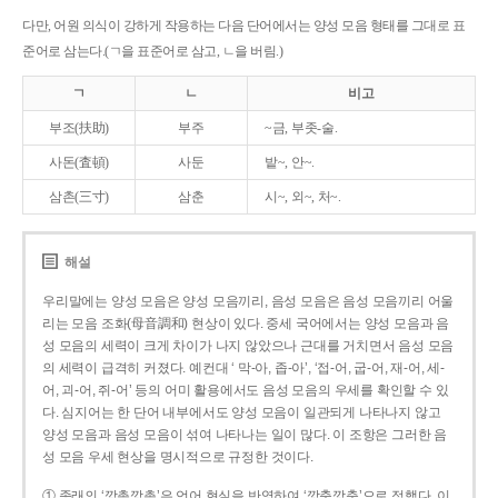
다만, 어원 의식이 강하게 작용하는 다음 단어에서는 양성 모음 형태를 그대로 표
준어로 삼는다.(ㄱ을 표준어로 삼고, ㄴ을 버림.)
ㄱ
ㄴ
비고
부조(扶助)
부주
~금, 부좃-술.
사돈(査頓)
사둔
밭~, 안~.
삼촌(三寸)
삼춘
시~, 외~, 처~.
해설
우리말에는 양성 모음은 양성 모음끼리, 음성 모음은 음성 모음끼리 어울
리는 모음 조화(母音調和) 현상이 있다. 중세 국어에서는 양성 모음과 음
성 모음의 세력이 크게 차이가 나지 않았으나 근대를 거치면서 음성 모음
의 세력이 급격히 커졌다. 예컨대 ‘ 막-아, 좁-아’, ‘접-어, 굽-어, 재-어, 세-
어, 괴-어, 쥐-어’ 등의 어미 활용에서도 음성 모음의 우세를 확인할 수 있
다. 심지어는 한 단어 내부에서도 양성 모음이 일관되게 나타나지 않고
양성 모음과 음성 모음이 섞여 나타나는 일이 많다. 이 조항은 그러한 음
성 모음 우세 현상을 명시적으로 규정한 것이다.
① 종래의 ‘깡총깡총’은 언어 현실을 반영하여 ‘깡충깡충’으로 정했다. 이