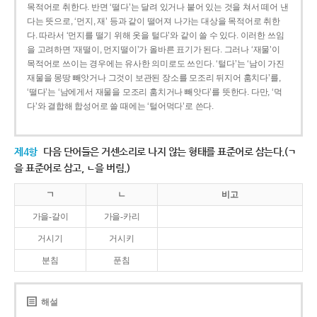
목적어로 취한다. 반면 ‘떨다’는 달려 있거나 붙어 있는 것을 쳐서 떼어 낸
다는 뜻으로, ‘먼지, 재’ 등과 같이 떨어져 나가는 대상을 목적어로 취한
다. 따라서 ‘먼지를 떨기 위해 옷을 털다’와 같이 쓸 수 있다. 이러한 쓰임
을 고려하면 ‘재떨이, 먼지떨이’가 올바른 표기가 된다. 그러나 ‘재물’이
목적어로 쓰이는 경우에는 유사한 의미로도 쓰인다. ‘털다’는 ‘남이 가진
재물을 몽땅 빼앗거나 그것이 보관된 장소를 모조리 뒤지어 훔치다’를,
‘떨다’는 ‘남에게서 재물을 모조리 훔치거나 빼앗다’를 뜻한다. 다만, ‘먹
다’와 결합해 합성어로 쓸 때에는 ‘털어먹다’로 쓴다.
제4항
다음 단어들은 거센소리로 나지 않는 형태를 표준어로 삼는다.(ㄱ
을 표준어로 삼고, ㄴ을 버림.)
ㄱ
ㄴ
비고
가을-갈이
가을-카리
거시기
거시키
분침
푼침
해설