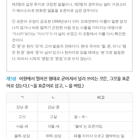
제3항과 같은 취지로 규정한 말들이나, 제3항의 경우와는 달리 거센소리
가 예사소리로 변화한 말들을 표준어로 삼은 경우이다.
① 표준어 규정이 공표된 1988년보다 이미 오래전부터 이름이 얼른 생각
나지 않거나 바로 말하기 곤란한 사람 또는 사물을 가리키는 대명사로
‘거시키’보다는 ‘거시기’가 더 널리 쓰였고 이 조항에서 이를 다시 확인한
것이다.
② ‘푼’은 한자 ‘分’의 고어 발음의 잔재이다. 현대 국어의 ‘할, 푼, 리’나 ‘땡
전 한 푼’ 등에 ‘푼’이 남아 있으나 한자어로 읽을 때에는 ‘분’으로 발음한
다. 따라서 시계의 ‘분침’은 ‘푼침’으로 쓰지 않는다.
제5항
어원에서 멀어진 형태로 굳어져서 널리 쓰이는 것은, 그것을 표준
어로 삼는다.(ㄱ을 표준어로 삼고, ㄴ을 버림.)
ㄱ
ㄴ
비고
강낭-콩
강남-콩
고삿
고샅
겉~, 속~.
사글-세
삭월-세
‘월세’는 표준어임.
울력-성당
위력-성당
떼를 지어서 으르고 협박하는 일.