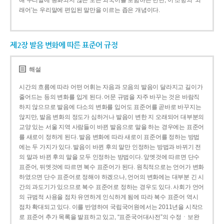
해 우리말에 동화되지 않은 모든 외국어를 포함하는 반면, 이 조항의 ‘외
래어’는 우리말에 편입된 말만을 이르는 좁은 개념이다.
제2장 발음 변화에 따른 표준어 규정
해설
시간의 흐름에 따라 어떤 어휘는 자음과 모음의 발음이 달라지고 길이가
줄어드는 등의 변화를 입게 된다. 어문 규범을 자주 바꾸는 것은 바람직
하지 않으므로 발음에 다소의 변화를 입어도 표준어를 곧바로 바꾸지는
않지만, 발음 변화의 정도가 심하거나 발음이 변한 지 오래되어 대부분의
교양 있는 서울 지역 사람들이 바뀐 발음으로 말을 하는 경우에는 표준어
를 새로이 정하게 된다. 발음 변화에 따라 새로이 표준어를 정하는 방법
에는 두 가지가 있다. 발음이 바뀐 후의 말만 인정하는 방법과 바뀌기 전
의 말과 바뀐 후의 말을 모두 인정하는 방법이다. 앞엣것에 따르면 단수
표준어, 뒤엣것에 따르면 복수 표준어가 된다. 원칙적으로는 언어가 변화
하였으면 단수 표준어로 정해야 하겠으나, 언어의 변화에는 대부분 긴 시
간의 과도기가 있으므로 복수 표준어로 정하는 경우도 있다. 사회가 언어
의 규범적 사용을 점차 유연하게 인식하게 됨에 따라 복수 표준어 역시
점차 확대되고 있다. 이를 반영하여 국립국어원에서는 2011년을 시작으
로 표준어 추가 목록을 발표하고 있고, “표준국어대사전”의 수정ㆍ보완