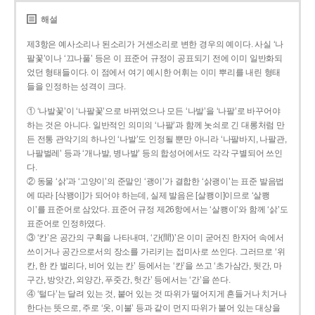
해설
제3항은 예사소리나 된소리가 거센소리로 변한 경우의 예이다. 사실 ‘나
팔꽃’이나 ‘끄나풀’ 등은 이 표준어 규정이 공표되기 전에 이미 일반화되
었던 형태들이다. 이 점에서 여기 예시한 어휘는 이미 뿌리를 내린 형태
들을 인정하는 성격이 크다.
① ‘나발꽃’이 ‘나팔꽃’으로 바뀌었으나 모든 ‘나발’을 ‘나팔’로 바꾸어야
하는 것은 아니다. 일반적인 의미의 ‘나팔’과 함께 놋쇠로 긴 대롱처럼 만
든 전통 관악기의 하나인 ‘나발’도 인정될 뿐만 아니라 ‘나팔바지, 나팔관,
나팔벌레’ 등과 ‘개나발, 병나발’ 등의 합성어에서도 각각 구별되어 쓰인
다.
② 동물 ‘삵’과 ‘고양이’의 준말인 ‘괭이’가 결합한 ‘삵괭이’는 표준 발음법
에 따라 [삭꽹이]가 되어야 하는데, 실제 발음은 [살쾡이]이므로 ‘살쾡
이’를 표준어로 삼았다. 표준어 규정 제26항에서는 ‘살쾡이’와 함께 ‘삵’도
표준어로 인정하였다.
③ ‘칸’은 공간의 구획을 나타내며, ‘간(間)’은 이미 굳어진 한자어 속에서
쓰이거나 공간으로서의 장소를 가리키는 접미사로 쓰인다. 그러므로 ‘위
칸, 한 칸 벌리다, 비어 있는 칸’ 등에서는 ‘칸’을 쓰고 ‘초가삼간, 뒷간, 마
구간, 방앗간, 외양간, 푸줏간, 헛간’ 등에서는 ‘간’을 쓴다.
④ ‘털다’는 달려 있는 것, 붙어 있는 것 따위가 떨어지게 흔들거나 치거나
한다는 뜻으로, 주로 ‘옷, 이불’ 등과 같이 먼지 따위가 붙어 있는 대상을