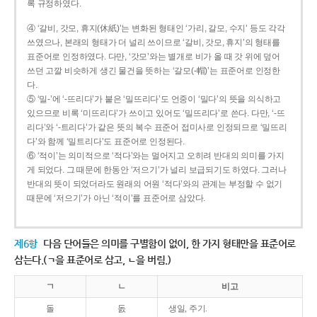
록 규정하였다.
④ ‘갈비, 갓모, 휴지(休紙)’는 변화된 형태인 ‘가리, 갈모, 수지’ 등도 각각
쓰였으나, 본래의 형태가 더 널리 쓰이므로 ‘갈비, 갓모, 휴지’의 형태를
표준어로 인정하였다. 다만, ‘갓모’와는 별개로 비가 올 때 갓 위에 덮어
쓰던 고깔 비슷하게 생긴 물건을 뜻하는 ‘갈모(-帽)’는 표준어로 인정한
다.
⑤ ‘밀-’에 ‘-뜨리다’가 붙은 ‘밀뜨리다’도 언중이 ‘밀다’의 뜻을 의식하고
있으므로 비록 ‘미뜨리다’가 쓰이고 있어도 ‘밀뜨리다’로 쓴다. 다만, ‘-뜨
리다’와 ‘-트리다’가 같은 뜻의 복수 표준어 접미사로 인정되므로 ‘밀뜨리
다’와 함께 ‘밀트리다’도 표준어로 인정된다.
⑥ ‘적이’는 의미적으로 ‘적다’와는 멀어지고 오히려 반대의 의미를 가지
게 되었다. 그 때문에 한동안 ‘저으기’가 널리 보급되기도 하였다. 그러나
반대의 뜻이 되었더라도 원래의 어원 ‘적다’와의 관계는 부정할 수 없기
때문에 ‘저으기’가 아닌 ‘적이’를 표준어로 삼았다.
제6항
다음 단어들은 의미를 구별함이 없이, 한 가지 형태만을 표준어로
삼는다.(ㄱ을 표준어로 삼고, ㄴ을 버림.)
ㄱ
ㄴ
비고
돌
돐
생일, 주기.