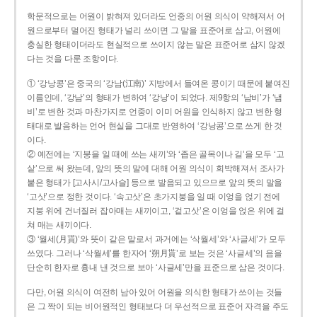
학문적으로는 어원이 밝혀져 있더라도 언중의 어원 의식이 약해져서 어
원으로부터 멀어진 형태가 널리 쓰이면 그 말을 표준어로 삼고, 어원에
충실한 형태이더라도 현실적으로 쓰이지 않는 말은 표준어로 삼지 않겠
다는 것을 다룬 조항이다.
① ‘강낭콩’은 중국의 ‘강남(江南)’ 지방에서 들여온 콩이기 때문에 붙여진
이름인데, ‘강남’의 형태가 변하여 ‘강낭’이 되었다. 제9항의 ‘남비’가 ‘냄
비’로 변한 것과 마찬가지로 언중이 이미 어원을 인식하지 않고 변한 형
태대로 발음하는 언어 현실을 그대로 반영하여 ‘강낭콩’으로 쓰게 한 것
이다.
② 예전에는 ‘지붕을 일 때에 쓰는 새끼’와 ‘좁은 골목이나 길’을 모두 ‘고
샅’으로 써 왔는데, 앞의 뜻의 말에 대해 어원 의식이 희박해져서 조사가
붙은 형태가 [고사시/고사슬] 등으로 발음되고 있으므로 앞의 뜻의 말을
‘고삿’으로 정한 것이다. ‘속고삿’은 초가지붕을 일 때 이엉을 얹기 전에
지붕 위에 건너질러 잡아매는 새끼이고, ‘겉고삿’은 이엉을 얹은 위에 걸
쳐 매는 새끼이다.
③ ‘월세(月貰)’와 뜻이 같은 말로서 과거에는 ‘삭월세’와 ‘사글세’가 모두
쓰였다. 그러나 ‘삭월세’를 한자어 ‘朔月貰’로 보는 것은 ‘사글세’의 음을
단순히 한자로 흉내 낸 것으로 보아 ‘사글세’만을 표준으로 삼은 것이다.
다만, 어원 의식이 여전히 남아 있어 어원을 의식한 형태가 쓰이는 것들
은 그 짝이 되는 비어원적인 형태보다 더 우선적으로 표준어 자격을 주도