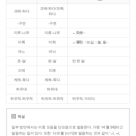
괴퍅-하다/괴팩-
괴팍-하다
하다
-구먼
-구면
미루-나무
미류-나무
←美柳~.
미륵
미력
←彌勒. ~보살, ~불, 돌~.
여느
여늬
온-달
왼-달
만 한 달.
으레
으례
케케-묵다
켸켸-묵다
허우대
허위대
허우적-허우적
허위적-허위적
허우적-거리다.
해설
일부 방언에서는 이중 모음을 단모음으로 발음한다. 가령 ‘벼’를 [베]라고
발음하는 일이 있다. 또한 ‘사과’를 [사가]로 발음하는 것과 같이 ‘ㅚ, ㅟ,