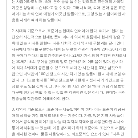
는 사람이라도 비어, 속어, 은어 등을 쓸 수는 있으므로 표준어의 사회적
기준은 상당히 느슨하다고 할 수 있다. 그러나 비어, 속어, 은어 등은 표준
어이기는 하되 언어 예절에 어긋난 말들이므로, 교양 있는 사람이라면 사
용을 자제하여야 하는 말들이다.
2. 시대적 기준으로서, 표준어는 현대의 언어여야 한다. 여기서 ‘현대’는
단순히 시간적으로 현재란 뜻이 아니라 역사적 흐름에서 현재와 같은 구
획에 있는 시대를 말한다. 다른 사회적, 경제적 시대 구분과는 달리 언어
사용에서 현대를 구분하는 데에는 뚜렷한 객관적 기준이 없다. 20세기 초
의 구어가 현대의 말로 간주되곤 하나, 21세기가 상당히 진행된 현재로서
는 20세기 초의 구어를 현대의 말로 간주하기에 어려움이 있다. 한 시대
에 최대 4세대가 공존할 수 있으므로 세대 간 시간 차를 30년 남짓으로
잡으면 넉넉잡아 100년 정도의 시간 차가 있는 말들이 한 시대에 쓰일 수
있다. 그러므로 현대를 100년 전으로부터 현재 시점까지의 기간으로 규
정할 수도 있을 것이다. 그러나 이러한 시간 인식은 ‘현대’ 개념의 모호함
때문에 편의상 행할 수 있는 것일 뿐 객관적인 것은 아니다. ‘현대’는 국어
언중들의 직관으로 이해하여야 한다.
3. 지역적 기준으로서, 표준어는 서울말이어야 한다. 이는 표준어의 공용
어적 성격을 가장 크게 드러내 주는 기준이다. 가령, 많은 지역 사람들이
모여서 공식적인 이야기를 나눌 때 각자의 지역어를 사용한다면 의사소
통이 어려워질 수 있는데, 이를 방지하기 위해 표준어의 조건으로 서울말
을 제시한 것이다. 물론 서울말이라도 비표준적인 요소가 있다. “나두 간