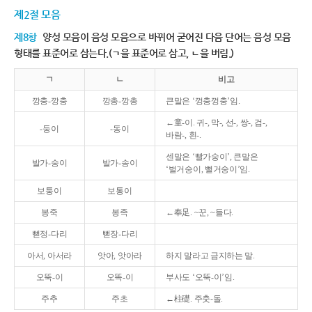
제2절 모음
제8항
양성 모음이 음성 모음으로 바뀌어 굳어진 다음 단어는 음성 모음
형태를 표준어로 삼는다.(ㄱ을 표준어로 삼고, ㄴ을 버림.)
ㄱ
ㄴ
비고
깡충-깡충
깡총-깡총
큰말은 ‘껑충껑충’임.
←童-이. 귀-, 막-, 선-, 쌍-, 검-,
-둥이
-동이
바람-, 흰-.
센말은 ‘빨가숭이’, 큰말은
발가-숭이
발가-송이
‘벌거숭이, 뻘거숭이’임.
보퉁이
보통이
봉죽
봉족
←奉足. ~꾼, ~들다.
뻗정-다리
뻗장-다리
아서, 아서라
앗아, 앗아라
하지 말라고 금지하는 말.
오뚝-이
오똑-이
부사도 ‘오뚝-이’임.
주추
주초
←柱礎. 주춧-돌.