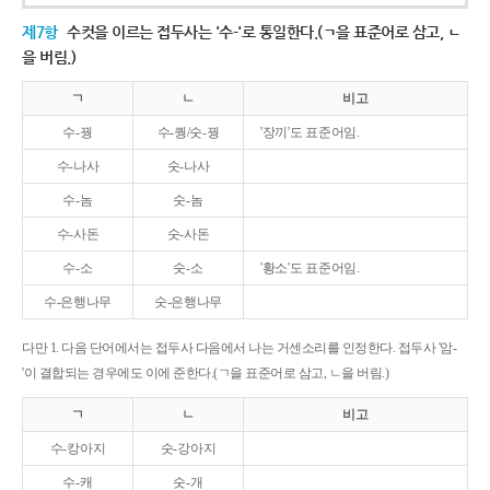
제7항
수컷을 이르는 접두사는 '수-'로 통일한다.(ㄱ을 표준어로 삼고, ㄴ
을 버림.)
ㄱ
ㄴ
비고
수-꿩
수-퀑/숫-꿩
'장끼'도 표준어임.
수-나사
숫-나사
수-놈
숫-놈
수-사돈
숫-사돈
수-소
숫-소
'황소'도 표준어임.
수-은행나무
숫-은행나무
다만 1. 다음 단어에서는 접두사 다음에서 나는 거센소리를 인정한다. 접두사 '암-
'이 결합되는 경우에도 이에 준한다.(ㄱ을 표준어로 삼고, ㄴ을 버림.)
ㄱ
ㄴ
비고
수-캉아지
숫-강아지
수-캐
숫-개