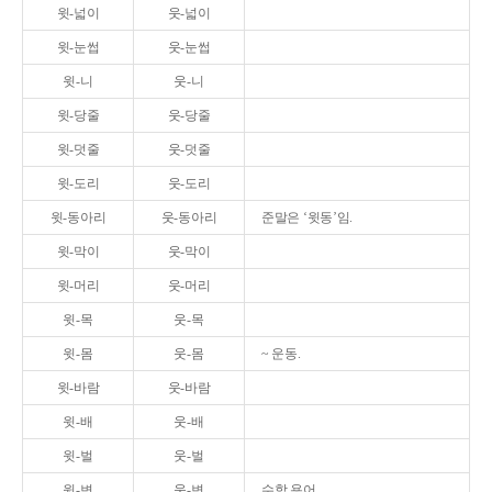
윗-넓이
웃-넓이
윗-눈썹
웃-눈썹
윗-니
웃-니
윗-당줄
웃-당줄
윗-덧줄
웃-덧줄
윗-도리
웃-도리
윗-동아리
웃-동아리
준말은 ‘윗동’임.
윗-막이
웃-막이
윗-머리
웃-머리
윗-목
웃-목
윗-몸
웃-몸
~ 운동.
윗-바람
웃-바람
윗-배
웃-배
윗-벌
웃-벌
윗-변
웃-변
수학 용어.