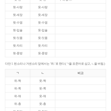
윗-사랑
웃-사랑
윗-세장
웃-세장
윗-수염
웃-수염
윗-입술
웃-입술
윗-잇몸
웃-잇몸
윗-자리
웃-자리
윗-중방
웃-중방
다만 1. 된소리나 거센소리 앞에서는 ‘위-’로 한다.(ㄱ을 표준어로 삼고, ㄴ을 버림.)
ㄱ
ㄴ
비고
위-짝
웃-짝
위-쪽
웃-쪽
위-채
웃-채
위-층
웃-층