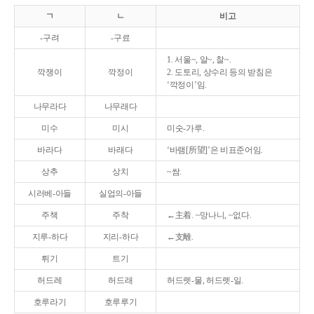
ㄱ
ㄴ
비고
-구려
-구료
1. 서울~, 알~, 찰~.
깍쟁이
깍정이
2. 도토리, 상수리 등의 받침은
‘깍정이’임.
나무라다
나무래다
미수
미시
미숫-가루.
바라다
바래다
‘바램[所望]’은 비표준어임.
상추
상치
~쌈.
시러베-아들
실업의-아들
주책
주착
←主着. ~망나니, ~없다.
지루-하다
지리-하다
←支離.
튀기
트기
허드레
허드래
허드렛-물, 허드렛-일.
호루라기
호루루기