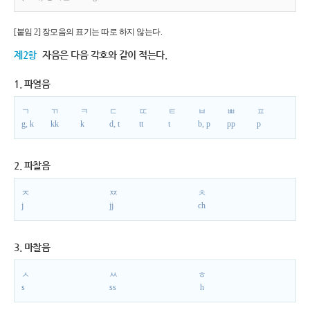
[붙임 2] 장모음의 표기는 따로 하지 않는다.
제2항
자음은 다음 각호와 같이 적는다.
1. 파열음
ㄱ
ㄲ
ㅋ
ㄷ
ㄸ
ㅌ
ㅂ
ㅃ
ㅍ
g, k
kk
k
d, t
tt
t
b, p
pp
p
2. 파찰음
ㅈ
ㅉ
ㅊ
j
jj
ch
3. 마찰음
ㅅ
ㅆ
ㅎ
s
ss
h