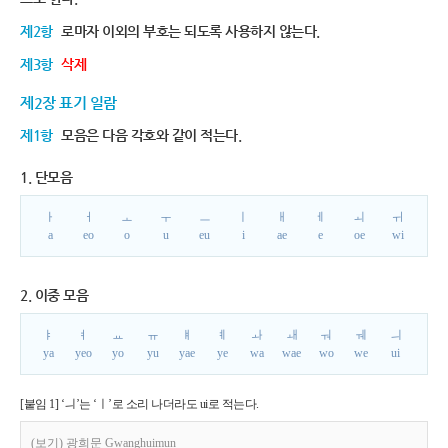
제2항
로마자 이외의 부호는 되도록 사용하지 않는다.
제3항
삭제
제2장 표기 일람
제1항
모음은 다음 각호와 같이 적는다.
1. 단모음
ㅏ
ㅓ
ㅗ
ㅜ
ㅡ
ㅣ
ㅐ
ㅔ
ㅚ
ㅟ
a
eo
o
u
eu
i
ae
e
oe
wi
2. 이중 모음
ㅑ
ㅕ
ㅛ
ㅠ
ㅒ
ㅖ
ㅘ
ㅙ
ㅝ
ㅞ
ㅢ
ya
yeo
yo
yu
yae
ye
wa
wae
wo
we
ui
[붙임 1] ‘ㅢ’는 ‘ㅣ’로 소리 나더라도 ui로 적는다.
(보기) 광희문 Gwanghuimun