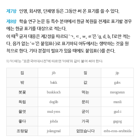
제7항
인명, 회사명, 단체명 등은 그동안 써 온 표기를 쓸 수 있다.
제8항
학술 연구 논문 등 특수 분야에서 한글 복원을 전제로 표기할 경우
에는 한글 표기를 대상으로 적는다.
1)
이 때
글자 대응은 제2장을 따르되 ‘ㄱ, ㄷ, ㅂ, ㄹ’은 ‘g, d, b, l’로만 적는
다. 음가 없는 ‘ㅇ’은 붙임표(-)로 표기하되 어두에서는 생략하는 것을 원
칙으로 한다. 기타 분절의 필요가 있을 때에도 붙임표(-)를 쓴다.
1) '이 때'는 "표준국어대사전"에 따르면 '이때'와 같이 붙여 써야 한다.
집
jib
짚
jip
밖
bakk
값
gabs
붓꽃
buskkoch
먹는
meogneun
독립
doglib
문리
munli
물엿
mul-yeos
굳이
gud-i
좋다
johda
가곡
gagog
조랑말
jolangmal
없었습니다
eobs-eoss-seubnida