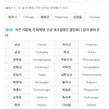
[붙임] ‘시, 군, 읍’의 행정 구역 단위는 생략할 수 있다.
청주시
Cheongju
함평군
Hampyeong
순창읍
Sunchang
제6항
자연 지물명, 문화재명, 인공 축조물명은 붙임표(-) 없이 붙여 쓴
다.
남산
Namsan
속리산
Songnisan
금강
Geumgang
독도
Dokdo
경복궁
Gyeongbokgung
무량수전
Muryangsujeon
연화교
Yeonhwagyo
극락전
Geungnakjeon
안압지
Anapji
남한산성
Namhansanseong
화랑대
Hwarangdae
불국사
Bulguksa
현충사
Hyeonchungsa
독립문
Dongnimmun
오죽헌
Ojukheon
촉석루
Chokseongnu
종묘
Jongmyo
다보탑
Dabotap