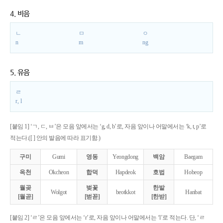
4. 비음
ㄴ
ㅁ
ㅇ
n
m
ng
5. 유음
ㄹ
r, l
[붙임 1] ‘ㄱ, ㄷ, ㅂ’은 모음 앞에서는 ‘g, d, b’로, 자음 앞이나 어말에서는 ‘k, t, p’로
적는다.([ ] 안의 발음에 따라 표기함.)
구미
Gumi
영동
Yeongdong
백암
Baegam
옥천
Okcheon
합덕
Hapdeok
호법
Hobeop
월곶
벚꽃
한밭
Wolgot
beotkkot
Hanbat
[월곧]
[벋꼳]
[한받]
[붙임 2] ‘ㄹ’은 모음 앞에서는 ‘r’로, 자음 앞이나 어말에서는 ‘l’로 적는다. 단, ‘ㄹ