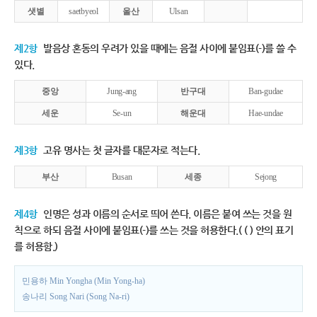
샛별
saetbyeol
울산
Ulsan
제2항
발음상 혼동의 우려가 있을 때에는 음절 사이에 붙임표(-)를 쓸 수
있다.
중앙
Jung-ang
반구대
Ban-gudae
세운
Se-un
해운대
Hae-undae
제3항
고유 명사는 첫 글자를 대문자로 적는다.
부산
Busan
세종
Sejong
제4항
인명은 성과 이름의 순서로 띄어 쓴다. 이름은 붙여 쓰는 것을 원
칙으로 하되 음절 사이에 붙임표(-)를 쓰는 것을 허용한다.( ( ) 안의 표기
를 허용함.)
민용하 Min Yongha (Min Yong-ha)
송나리 Song Nari (Song Na-ri)