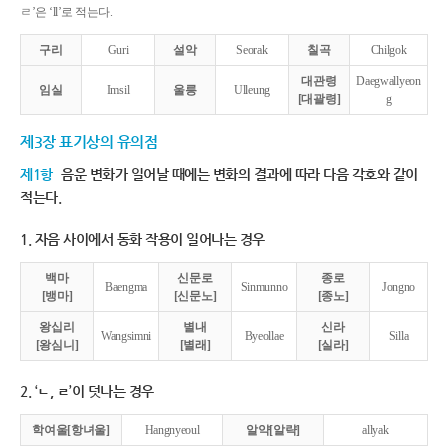
ㄹ’은 ‘ll’로 적는다.
구리
Guri
설악
Seorak
칠곡
Chilgok
대관령
Daegwallyeon
임실
Imsil
울릉
Ulleung
[대괄령]
g
제3장 표기상의 유의점
제1항
음운 변화가 일어날 때에는 변화의 결과에 따라 다음 각호와 같이
적는다.
1. 자음 사이에서 동화 작용이 일어나는 경우
백마
신문로
종로
Baengma
Sinmunno
Jongno
[뱅마]
[신문노]
[종노]
왕십리
별내
신라
Wangsimni
Byeollae
Silla
[왕심니]
[별래]
[실라]
2. ‘ㄴ, ㄹ’이 덧나는 경우
학여울[항녀울]
Hangnyeoul
알약[알략]
allyak