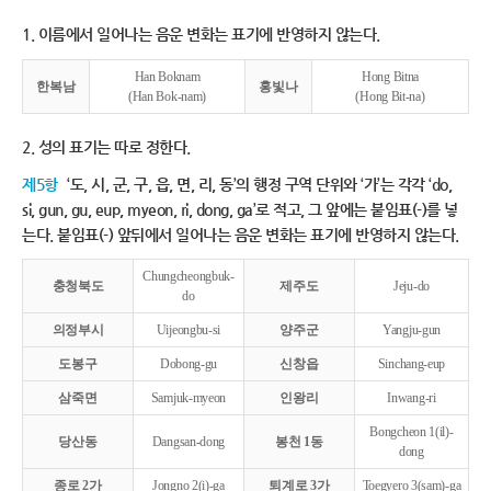
1. 이름에서 일어나는 음운 변화는 표기에 반영하지 않는다.
Han Boknam
Hong Bitna
한복남
홍빛나
(Han Bok-nam)
(Hong Bit-na)
2. 성의 표기는 따로 정한다.
제5항
‘도, 시, 군, 구, 읍, 면, 리, 동’의 행정 구역 단위와 ‘가’는 각각 ‘do,
si, gun, gu, eup, myeon, ri, dong, ga’로 적고, 그 앞에는 붙임표(-)를 넣
는다. 붙임표(-) 앞뒤에서 일어나는 음운 변화는 표기에 반영하지 않는다.
Chungcheongbuk-
충청북도
제주도
Jeju-do
do
의정부시
Uijeongbu-si
양주군
Yangju-gun
도봉구
Dobong-gu
신창읍
Sinchang-eup
삼죽면
Samjuk-myeon
인왕리
Inwang-ri
Bongcheon 1(il)-
당산동
Dangsan-dong
봉천 1동
dong
종로 2가
Jongno 2(i)-ga
퇴계로 3가
Toegyero 3(sam)-ga