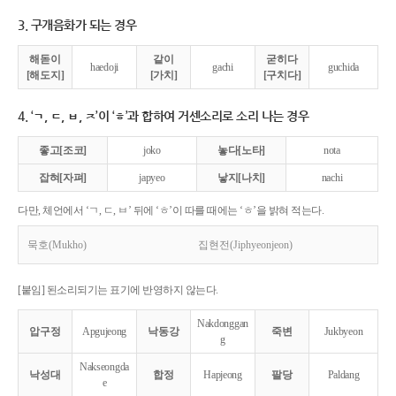
3. 구개음화가 되는 경우
해돋이
같이
굳히다
haedoji
gachi
guchida
[해도지]
[가치]
[구치다]
4. ‘ㄱ, ㄷ, ㅂ, ㅈ’이 ‘ㅎ’과 합하여 거센소리로 소리 나는 경우
좋고[조코]
joko
놓다[노타]
nota
잡혀[자펴]
japyeo
낳지[나치]
nachi
다만, 체언에서 ‘ㄱ, ㄷ, ㅂ’ 뒤에 ‘ㅎ’이 따를 때에는 ‘ㅎ’을 밝혀 적는다.
묵호(Mukho)
집현전(Jiphyeonjeon)
[붙임] 된소리되기는 표기에 반영하지 않는다.
Nakdonggan
압구정
Apgujeong
낙동강
죽변
Jukbyeon
g
Nakseongda
낙성대
합정
Hapjeong
팔당
Paldang
e