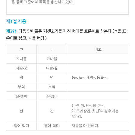
을 통해 표준어의 목록을 갱신하고 있다.
제1절 자음
제3항
다음 단어들은 거센소리를 가진 형태를 표준어로 삼는다.(ㄱ을 표
준어로 삼고, ㄴ을 버림.)
ㄱ
ㄴ
비고
끄나풀
끄나불
나팔-꽃
나발-꽃
녘
녁
동~, 들~, 새벽~, 동틀 ~.
부엌
부억
살-쾡이
삵-괭이
1. ~막이, 빈~, 방 한 ~.
칸
간
2. ‘초가삼간, 윗간’의 경우에는
‘간’임.
털어-먹다
떨어-먹다
재물을 다 없애다.