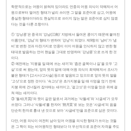
학문적으로는 어원이 밝혀져 있더라도 언중의 어원 의식이 약해져서 어
원으로부터 멀어진 형태가 널리 쓰이면 그 말을 표준어로 삼고, 어원에
충실한 형태이더라도 현실적으로 쓰이지 않는 말은 표준어로 삼지 않겠
다는 것을 다룬 조항이다.
① ‘강낭콩’은 중국의 ‘강남(江南)’ 지방에서 들여온 콩이기 때문에 붙여진
이름인데, ‘강남’의 형태가 변하여 ‘강낭’이 되었다. 제9항의 ‘남비’가 ‘냄
비’로 변한 것과 마찬가지로 언중이 이미 어원을 인식하지 않고 변한 형
태대로 발음하는 언어 현실을 그대로 반영하여 ‘강낭콩’으로 쓰게 한 것
이다.
② 예전에는 ‘지붕을 일 때에 쓰는 새끼’와 ‘좁은 골목이나 길’을 모두 ‘고
샅’으로 써 왔는데, 앞의 뜻의 말에 대해 어원 의식이 희박해져서 조사가
붙은 형태가 [고사시/고사슬] 등으로 발음되고 있으므로 앞의 뜻의 말을
‘고삿’으로 정한 것이다. ‘속고삿’은 초가지붕을 일 때 이엉을 얹기 전에
지붕 위에 건너질러 잡아매는 새끼이고, ‘겉고삿’은 이엉을 얹은 위에 걸
쳐 매는 새끼이다.
③ ‘월세(月貰)’와 뜻이 같은 말로서 과거에는 ‘삭월세’와 ‘사글세’가 모두
쓰였다. 그러나 ‘삭월세’를 한자어 ‘朔月貰’로 보는 것은 ‘사글세’의 음을
단순히 한자로 흉내 낸 것으로 보아 ‘사글세’만을 표준으로 삼은 것이다.
다만, 어원 의식이 여전히 남아 있어 어원을 의식한 형태가 쓰이는 것들
은 그 짝이 되는 비어원적인 형태보다 더 우선적으로 표준어 자격을 주도