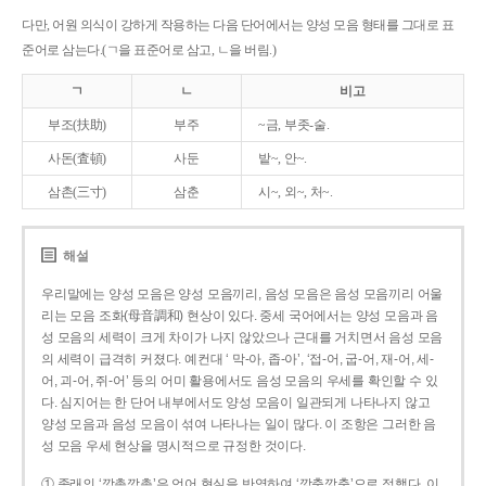
다만, 어원 의식이 강하게 작용하는 다음 단어에서는 양성 모음 형태를 그대로 표
준어로 삼는다.(ㄱ을 표준어로 삼고, ㄴ을 버림.)
ㄱ
ㄴ
비고
부조(扶助)
부주
~금, 부좃-술.
사돈(査頓)
사둔
밭~, 안~.
삼촌(三寸)
삼춘
시~, 외~, 처~.
해설
우리말에는 양성 모음은 양성 모음끼리, 음성 모음은 음성 모음끼리 어울
리는 모음 조화(母音調和) 현상이 있다. 중세 국어에서는 양성 모음과 음
성 모음의 세력이 크게 차이가 나지 않았으나 근대를 거치면서 음성 모음
의 세력이 급격히 커졌다. 예컨대 ‘ 막-아, 좁-아’, ‘접-어, 굽-어, 재-어, 세-
어, 괴-어, 쥐-어’ 등의 어미 활용에서도 음성 모음의 우세를 확인할 수 있
다. 심지어는 한 단어 내부에서도 양성 모음이 일관되게 나타나지 않고
양성 모음과 음성 모음이 섞여 나타나는 일이 많다. 이 조항은 그러한 음
성 모음 우세 현상을 명시적으로 규정한 것이다.
① 종래의 ‘깡총깡총’은 언어 현실을 반영하여 ‘깡충깡충’으로 정했다. 이