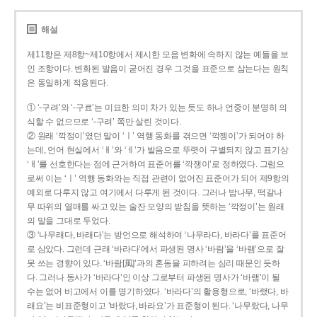
해설
제11항은 제8항~제10항에서 제시한 모음 변화에 속하지 않는 예들을 보
인 조항이다. 변화된 발음이 굳어진 경우 그것을 표준으로 삼는다는 원칙
은 동일하게 적용된다.
① ‘-구려’와 ‘-구료’는 미묘한 의미 차가 있는 듯도 하나 언중이 분명히 의
식할 수 없으므로 ‘-구려’ 쪽만 살린 것이다.
② 원래 ‘깍정이’였던 말이 ‘ㅣ’ 역행 동화를 겪으면 ‘깍젱이’가 되어야 하
는데, 언어 현실에서 ‘ㅐ’와 ‘ㅔ’가 발음으로 뚜렷이 구별되지 않고 표기상
‘ㅐ’를 선호한다는 점에 근거하여 표준어를 ‘깍쟁이’로 정하였다. 그럼으
로써 이는 ‘ㅣ’ 역행 동화와는 직접 관련이 없어진 표준어가 되어 제9항의
예외로 다루지 않고 여기에서 다루게 된 것이다. 그러나 밤나무, 떡갈나
무 따위의 열매를 싸고 있는 술잔 모양의 받침을 뜻하는 ‘깍정이’는 원래
의 말을 그대로 두었다.
③ ‘나무래다, 바래다’는 방언으로 해석하여 ‘나무라다, 바라다’를 표준어
로 삼았다. 그런데 근래 ‘바라다’에서 파생된 명사 ‘바람’을 ‘바램’으로 잘
못 쓰는 경향이 있다. ‘바람[風]’과의 혼동을 피하려는 심리 때문인 듯하
다. 그러나 동사가 ‘바라다’인 이상 그로부터 파생된 명사가 ‘바램’이 될
수는 없어 비고에서 이를 명기하였다. ‘바라다’의 활용형으로, ‘바랬다, 바
래요’는 비표준형이고 ‘바랐다, 바라요’가 표준형이 된다. ‘나무랐다, 나무