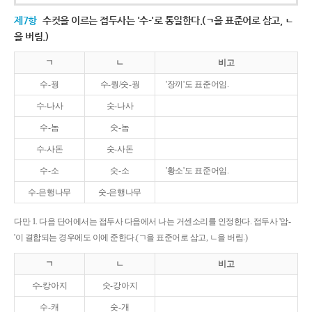
제7항
수컷을 이르는 접두사는 '수-'로 통일한다.(ㄱ을 표준어로 삼고, ㄴ
을 버림.)
ㄱ
ㄴ
비고
수-꿩
수-퀑/숫-꿩
'장끼'도 표준어임.
수-나사
숫-나사
수-놈
숫-놈
수-사돈
숫-사돈
수-소
숫-소
'황소'도 표준어임.
수-은행나무
숫-은행나무
다만 1. 다음 단어에서는 접두사 다음에서 나는 거센소리를 인정한다. 접두사 '암-
'이 결합되는 경우에도 이에 준한다.(ㄱ을 표준어로 삼고, ㄴ을 버림.)
ㄱ
ㄴ
비고
수-캉아지
숫-강아지
수-캐
숫-개