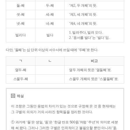
둘-째
두-째
‘제2, 두 개째’의 뜻.
셋-째
세-째
‘제3, 세 개째’의 뜻.
넷-째
네-째
‘제4, 네 개째’의 뜻.
1. 빌려주다, 빌려 오다.
빌리다
빌다
2. ‘용서를 빌다’는 ‘빌다’임.
다만, ‘둘째’는 십 단위 이상의 서수사에 쓰일 때에 ‘두째’로 한다.
ㄱ
ㄴ
비고
열두-째
열두 개째의 뜻은 ‘열둘째’로.
스물두-째
스물두 개째의 뜻은 ‘스물둘째’로.
해설
이 조항은 그동안 용법의 차이가 있는 것으로 규정해 온 것 중 현재에는
그 구별의 의의가 거의 사라진 항목들을 정리한 것이다.
① 과거에 ‘돌’은 생일, ‘돐’은 ‘한글 반포 500돐’처럼 ‘주년’의 의미로 세분
해 써 왔다. 그러나 그러한 구별은 인위적이고 불필요할 뿐만 아니라 ‘돐