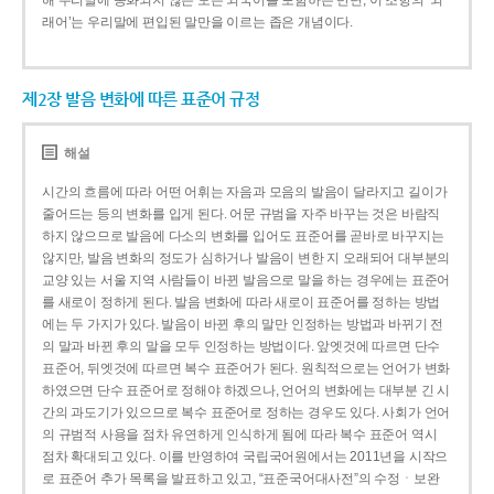
해 우리말에 동화되지 않은 모든 외국어를 포함하는 반면, 이 조항의 ‘외
래어’는 우리말에 편입된 말만을 이르는 좁은 개념이다.
제2장 발음 변화에 따른 표준어 규정
해설
시간의 흐름에 따라 어떤 어휘는 자음과 모음의 발음이 달라지고 길이가
줄어드는 등의 변화를 입게 된다. 어문 규범을 자주 바꾸는 것은 바람직
하지 않으므로 발음에 다소의 변화를 입어도 표준어를 곧바로 바꾸지는
않지만, 발음 변화의 정도가 심하거나 발음이 변한 지 오래되어 대부분의
교양 있는 서울 지역 사람들이 바뀐 발음으로 말을 하는 경우에는 표준어
를 새로이 정하게 된다. 발음 변화에 따라 새로이 표준어를 정하는 방법
에는 두 가지가 있다. 발음이 바뀐 후의 말만 인정하는 방법과 바뀌기 전
의 말과 바뀐 후의 말을 모두 인정하는 방법이다. 앞엣것에 따르면 단수
표준어, 뒤엣것에 따르면 복수 표준어가 된다. 원칙적으로는 언어가 변화
하였으면 단수 표준어로 정해야 하겠으나, 언어의 변화에는 대부분 긴 시
간의 과도기가 있으므로 복수 표준어로 정하는 경우도 있다. 사회가 언어
의 규범적 사용을 점차 유연하게 인식하게 됨에 따라 복수 표준어 역시
점차 확대되고 있다. 이를 반영하여 국립국어원에서는 2011년을 시작으
로 표준어 추가 목록을 발표하고 있고, “표준국어대사전”의 수정ㆍ보완