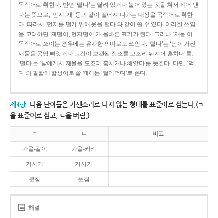
목적어로 취한다. 반면 ‘떨다’는 달려 있거나 붙어 있는 것을 쳐서 떼어 낸
다는 뜻으로, ‘먼지, 재’ 등과 같이 떨어져 나가는 대상을 목적어로 취한
다. 따라서 ‘먼지를 떨기 위해 옷을 털다’와 같이 쓸 수 있다. 이러한 쓰임
을 고려하면 ‘재떨이, 먼지떨이’가 올바른 표기가 된다. 그러나 ‘재물’이
목적어로 쓰이는 경우에는 유사한 의미로도 쓰인다. ‘털다’는 ‘남이 가진
재물을 몽땅 빼앗거나 그것이 보관된 장소를 모조리 뒤지어 훔치다’를,
‘떨다’는 ‘남에게서 재물을 모조리 훔치거나 빼앗다’를 뜻한다. 다만, ‘먹
다’와 결합해 합성어로 쓸 때에는 ‘털어먹다’로 쓴다.
제4항
다음 단어들은 거센소리로 나지 않는 형태를 표준어로 삼는다.(ㄱ
을 표준어로 삼고, ㄴ을 버림.)
ㄱ
ㄴ
비고
가을-갈이
가을-카리
거시기
거시키
분침
푼침
해설