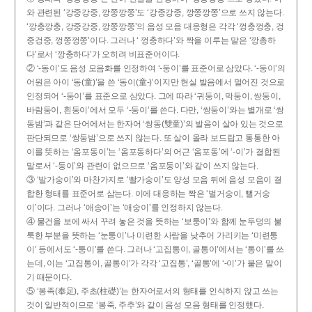
와 관련된 ‘강중강중, 깡쭝깡쭝’도 ‘강종강종, 깡쫑깡쫑’으로 쓰지 않는다.
‘깡충깡충, 강중강중, 깡쭝깡쭝’의 음성 모음 대응형은 각각 ‘껑충껑충, 겅
중겅중, 껑쭝껑쭝’이다. 그러나 ‘ 껑충하다’와 짝을 이루는 말은 ‘깡총하
다’로서 ‘깡충하다’가 오히려 비표준어이다.
② ‘-동이’도 음성 모음화를 인정하여 ‘-둥이’를 표준어로 삼았다. ‘-둥이’의
어원은 아이 ‘동(童)’을 쓴 ‘동이(童-)’이지만 현실 발음에서 멀어진 것으로
인정되어 ‘-둥이’를 표준으로 삼았다. 그에 따라 ‘귀둥이, 막둥이, 쌍둥이,
바람둥이, 흰둥이’에서 모두 ‘-둥이’를 쓴다. 다만, ‘쌍둥이’와는 별개로 ‘쌍
동밤’과 같은 단어에서는 한자어 ‘쌍동(雙童)’의 발음이 살아 있는 것으로
판단되므로 ‘쌍둥밤’으로 쓰지 않는다. 또 살이 올라 보드랍고 통통한 아
이를 뜻하는 ‘옴포동이’는 ‘옴포동하다’의 어근 ‘옴포동’에 ‘-이’가 결합된
말로서 ‘-둥이’와 관련이 없으므로 ‘옴포둥이’와 같이 쓰지 않는다.
③ ‘발가숭이’와 마찬가지로 ‘빨가숭이’도 양성 모음 뒤에 음성 모음이 결
합한 형태를 표준어로 삼는다. 이에 대응하는 짝은 ‘벌거숭이, 뻘거숭
이’이다. 그러나 ‘애송이’는 ‘애숭이’를 인정하지 않는다.
④ 물건을 보에 싸서 꾸려 놓은 것을 뜻하는 ‘보퉁이’와 함께 눈두덩의 불
룩한 부분을 뜻하는 ‘눈퉁이’나 미련한 사람을 낮추어 가리키는 ‘미련퉁
이’ 등에서도 ‘-퉁이’를 쓴다. 그러나 ‘고집통이, 골통이’에서는 ‘통이’를 쓰
는데, 이는 ‘고집통이, 골통이’가 각각 ‘고집통’, ‘골통’에 ‘-이’가 붙은 말이
기 때문이다.
⑤ ‘봉족(奉足), 주초(柱礎)’는 한자어로서의 형태를 인식하지 않고 쓰는
것이 일반적이므로 ‘봉죽, 주추’와 같이 음성 모음 형태를 인정했다.