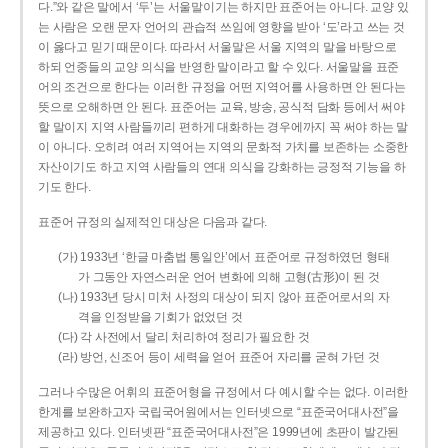
다.”와 같은 말에서 ‘두’는 서울말이기는 하지만 표준어는 아니다. 교양 있
는 사람은 오랜 문자 언어의 관습적 쓰임에 영향을 받아 ‘도’라고 쓰는 것
이 옳다고 믿기 때문이다. 따라서 서울말은 서울 지역의 말을 바탕으로
하되 언중들의 교양 의식을 반영한 말이라고 할 수 있다. 서울말을 표준
어의 조건으로 한다는 이러한 규정을 어떤 지역어를 사용하면 안 된다는
뜻으로 오해하면 안 된다. 표준어는 교육, 방송, 공식적 담화 등에서 써야
할 말이지 지역 사람들끼리 편하게 대화하는 경우에까지 꼭 써야 하는 말
이 아니다. 오히려 여러 지역어는 지역의 문화적 가치를 보존하는 소중한
자산이기도 하고 지역 사람들의 연대 의식을 강화하는 긍정적 기능을 하
기도 한다.
표준어 규정의 실제적인 대상은 다음과 같다.
(가) 1933년 ‘한글 마춤법 통일안’에서 표준어로 규정하였던 형태
가 그동안 자연스러운 언어 변화에 의해 고형(古形)이 된 것
(나) 1933년 당시 미처 사정의 대상이 되지 않아 표준어로서의 자
격을 인정받을 기회가 없었던 것
(다) 각 사전에서 달리 처리하여 정리가 필요한 것
(라) 방언, 신조어 등이 세력을 얻어 표준어 자리를 굳혀 가던 것
그러나 수많은 어휘의 표준어형을 규정에서 다 예시할 수는 없다. 이러한
한계를 보완하고자 국립국어원에서는 인터넷으로 “표준국어대사전”을
제공하고 있다. 인터넷판 “표준국어대사전”은 1999년에 초판이 발간된