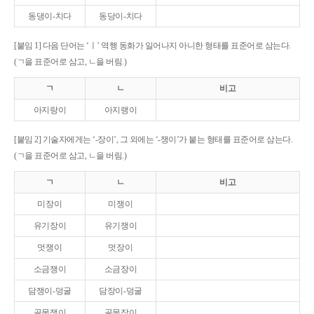
동댕이-치다
동당이-치다
[붙임 1] 다음 단어는 ‘ㅣ’ 역행 동화가 일어나지 아니한 형태를 표준어로 삼는다.
(ㄱ을 표준어로 삼고, ㄴ을 버림.)
ㄱ
ㄴ
비고
아지랑이
아지랭이
[붙임 2] 기술자에게는 ‘-장이’, 그 외에는 ‘-쟁이’가 붙는 형태를 표준어로 삼는다.
(ㄱ을 표준어로 삼고, ㄴ을 버림.)
ㄱ
ㄴ
비고
미장이
미쟁이
유기장이
유기쟁이
멋쟁이
멋장이
소금쟁이
소금장이
담쟁이-덩굴
담장이-덩굴
골목쟁이
골목장이