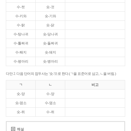
수-컷
숫-것
수-키와
숫-기와
수-탉
숫-닭
수-탕나귀
숫-당나귀
수-톨쩌귀
숫-돌쩌귀
수-퇘지
숫-돼지
수-평아리
숫-병아리
다만 2. 다음 단어의 접두사는 '숫-'으로 한다.(ㄱ을 표준어로 삼고, ㄴ을 버림.)
ㄱ
ㄴ
비고
숫-양
수-양
숫-염소
수-염소
숫-쥐
수-쥐
해설