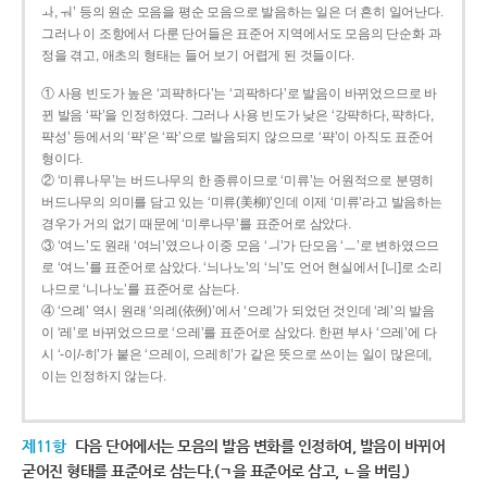
ㅘ, ㅝ’ 등의 원순 모음을 평순 모음으로 발음하는 일은 더 흔히 일어난다.
그러나 이 조항에서 다룬 단어들은 표준어 지역에서도 모음의 단순화 과
정을 겪고, 애초의 형태는 들어 보기 어렵게 된 것들이다.
① 사용 빈도가 높은 ‘괴퍅하다’는 ‘괴팍하다’로 발음이 바뀌었으므로 바
뀐 발음 ‘팍’을 인정하였다. 그러나 사용 빈도가 낮은 ‘강퍅하다, 퍅하다,
퍅성’ 등에서의 ‘퍅’은 ‘팍’으로 발음되지 않으므로 ‘퍅’이 아직도 표준어
형이다.
② ‘미류나무’는 버드나무의 한 종류이므로 ‘미류’는 어원적으로 분명히
버드나무의 의미를 담고 있는 ‘미류(美柳)’인데 이제 ‘미류’라고 발음하는
경우가 거의 없기 때문에 ‘미루나무’를 표준어로 삼았다.
③ ‘여느’도 원래 ‘여늬’였으나 이중 모음 ‘ㅢ’가 단모음 ‘ㅡ’로 변하였으므
로 ‘여느’를 표준어로 삼았다. ‘늬나노’의 ‘늬’도 언어 현실에서 [니]로 소리
나므로 ‘니나노’를 표준어로 삼는다.
④ ‘으례’ 역시 원래 ‘의례(依例)’에서 ‘으례’가 되었던 것인데 ‘례’의 발음
이 ‘레’로 바뀌었으므로 ‘으레’를 표준어로 삼았다. 한편 부사 ‘으레’에 다
시 ‘-이/-히’가 붙은 ‘으레이, 으레히’가 같은 뜻으로 쓰이는 일이 많은데,
이는 인정하지 않는다.
제11항
다음 단어에서는 모음의 발음 변화를 인정하여, 발음이 바뀌어
굳어진 형태를 표준어로 삼는다.(ㄱ을 표준어로 삼고, ㄴ을 버림.)