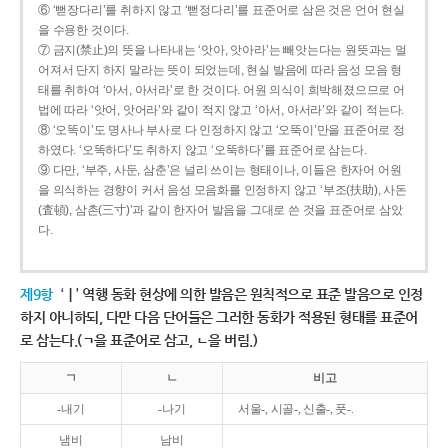
⑥ ‘뻗장다리’를 취하지 않고 ‘뻗정다리’를 표준어로 삼은 것은 언어 현실
을 수용한 것이다.
⑦ 금지(禁止)의 뜻을 나타내는 ‘앗아, 앗아라’는 빼앗는다는 원뜻과는 멀
어져서 단지 하지 말라는 뜻이 되었는데, 현실 발음에 따라 음성 모음 형
태를 취하여 ‘아서, 아서라’로 한 것이다. 어원 의식이 희박해졌으므로 어
법에 따라 ‘앗어, 앗어라’와 같이 적지 않고 ‘아서, 아서라’와 같이 적는다.
⑧ ‘오똑이’도 명사나 부사로 다 인정하지 않고 ‘오뚝이’만을 표준어로 정
하였다. ‘오똑하다’도 취하지 않고 ‘오뚝하다’를 표준어로 삼는다.
⑨ 다만, ‘부주, 사둔, 삼춘’은 널리 쓰이는 형태이나, 이들은 한자어 어원
을 의식하는 경향이 커서 음성 모음화를 인정하지 않고 ‘부조(扶助), 사돈
(査頓), 삼촌(三寸)’과 같이 한자어 발음을 그대로 쓴 것을 표준어로 삼았
다.
제9항
‘ㅣ’ 역행 동화 현상에 의한 발음은 원칙적으로 표준 발음으로 인정
하지 아니하되, 다만 다음 단어들은 그러한 동화가 적용된 형태를 표준어
로 삼는다.(ㄱ을 표준어로 삼고, ㄴ을 버림.)
ㄱ
ㄴ
비고
-내기
-나기
서울-, 시골-, 신출-, 풋-.
냄비
남비