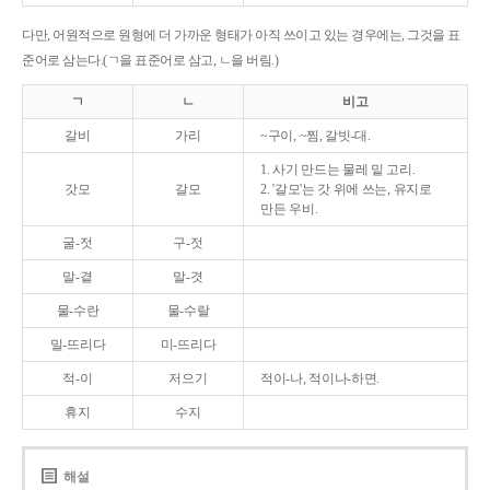
다만, 어원적으로 원형에 더 가까운 형태가 아직 쓰이고 있는 경우에는, 그것을 표
준어로 삼는다.(ㄱ을 표준어로 삼고, ㄴ을 버림.)
ㄱ
ㄴ
비고
갈비
가리
~구이, ~찜, 갈빗-대.
1. 사기 만드는 물레 밑 고리.
갓모
갈모
2. '갈모'는 갓 위에 쓰는, 유지로
만든 우비.
굴-젓
구-젓
말-곁
말-겻
물-수란
물-수랄
밀-뜨리다
미-뜨리다
적-이
저으기
적이-나, 적이나-하면.
휴지
수지
해설