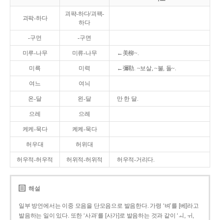
괴퍅-하다/괴팩-
괴팍-하다
하다
-구먼
-구면
미루-나무
미류-나무
←美柳~.
미륵
미력
←彌勒. ~보살, ~불, 돌~.
여느
여늬
온-달
왼-달
만 한 달.
으레
으례
케케-묵다
켸켸-묵다
허우대
허위대
허우적-허우적
허위적-허위적
허우적-거리다.
해설
일부 방언에서는 이중 모음을 단모음으로 발음한다. 가령 ‘벼’를 [베]라고
발음하는 일이 있다. 또한 ‘사과’를 [사가]로 발음하는 것과 같이 ‘ㅚ, ㅟ,