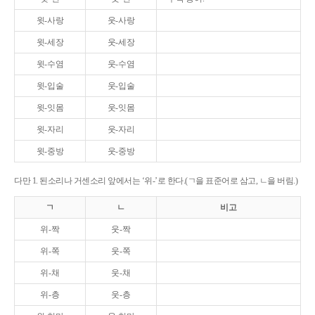
윗-사랑
웃-사랑
윗-세장
웃-세장
윗-수염
웃-수염
윗-입술
웃-입술
윗-잇몸
웃-잇몸
윗-자리
웃-자리
윗-중방
웃-중방
다만 1. 된소리나 거센소리 앞에서는 ‘위-’로 한다.(ㄱ을 표준어로 삼고, ㄴ을 버림.)
ㄱ
ㄴ
비고
위-짝
웃-짝
위-쪽
웃-쪽
위-채
웃-채
위-층
웃-층