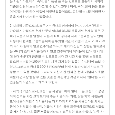
는 사람이라도 비어, 속어, 은어 등을 쓸 수는 있으므로 표준어의 사회적
기준은 상당히 느슨하다고 할 수 있다. 그러나 비어, 속어, 은어 등은 표준
어이기는 하되 언어 예절에 어긋난 말들이므로, 교양 있는 사람이라면 사
용을 자제하여야 하는 말들이다.
2. 시대적 기준으로서, 표준어는 현대의 언어여야 한다. 여기서 ‘현대’는
단순히 시간적으로 현재란 뜻이 아니라 역사적 흐름에서 현재와 같은 구
획에 있는 시대를 말한다. 다른 사회적, 경제적 시대 구분과는 달리 언어
사용에서 현대를 구분하는 데에는 뚜렷한 객관적 기준이 없다. 20세기 초
의 구어가 현대의 말로 간주되곤 하나, 21세기가 상당히 진행된 현재로서
는 20세기 초의 구어를 현대의 말로 간주하기에 어려움이 있다. 한 시대
에 최대 4세대가 공존할 수 있으므로 세대 간 시간 차를 30년 남짓으로
잡으면 넉넉잡아 100년 정도의 시간 차가 있는 말들이 한 시대에 쓰일 수
있다. 그러므로 현대를 100년 전으로부터 현재 시점까지의 기간으로 규
정할 수도 있을 것이다. 그러나 이러한 시간 인식은 ‘현대’ 개념의 모호함
때문에 편의상 행할 수 있는 것일 뿐 객관적인 것은 아니다. ‘현대’는 국어
언중들의 직관으로 이해하여야 한다.
3. 지역적 기준으로서, 표준어는 서울말이어야 한다. 이는 표준어의 공용
어적 성격을 가장 크게 드러내 주는 기준이다. 가령, 많은 지역 사람들이
모여서 공식적인 이야기를 나눌 때 각자의 지역어를 사용한다면 의사소
통이 어려워질 수 있는데, 이를 방지하기 위해 표준어의 조건으로 서울말
을 제시한 것이다. 물론 서울말이라도 비표준적인 요소가 있다. “나두 간