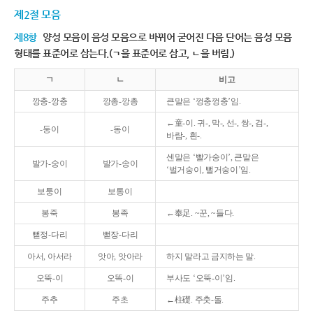
제2절 모음
제8항
양성 모음이 음성 모음으로 바뀌어 굳어진 다음 단어는 음성 모음
형태를 표준어로 삼는다.(ㄱ을 표준어로 삼고, ㄴ을 버림.)
ㄱ
ㄴ
비고
깡충-깡충
깡총-깡총
큰말은 ‘껑충껑충’임.
←童-이. 귀-, 막-, 선-, 쌍-, 검-,
-둥이
-동이
바람-, 흰-.
센말은 ‘빨가숭이’, 큰말은
발가-숭이
발가-송이
‘벌거숭이, 뻘거숭이’임.
보퉁이
보통이
봉죽
봉족
←奉足. ~꾼, ~들다.
뻗정-다리
뻗장-다리
아서, 아서라
앗아, 앗아라
하지 말라고 금지하는 말.
오뚝-이
오똑-이
부사도 ‘오뚝-이’임.
주추
주초
←柱礎. 주춧-돌.