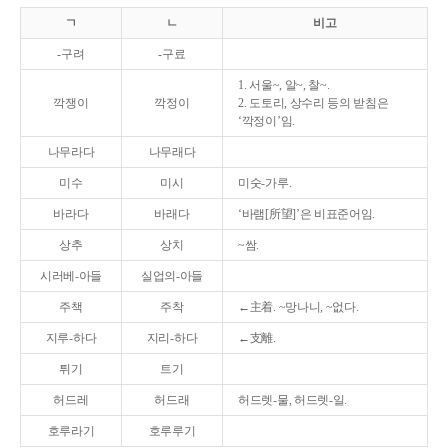
ㄱ
ㄴ
비고
-구려
-구료
1. 서울~, 알~, 찰~.
깍쟁이
깍정이
2. 도토리, 상수리 등의 받침은
‘깍정이’임.
나무라다
나무래다
미수
미시
미숫-가루.
바라다
바래다
‘바램[所望]’은 비표준어임.
상추
상치
~쌈.
시러베-아들
실업의-아들
주책
주착
←主着. ~망나니, ~없다.
지루-하다
지리-하다
←支離.
튀기
트기
허드레
허드래
허드렛-물, 허드렛-일.
호루라기
호루루기