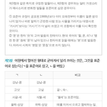
제3항과 같은 취지로 규정한 말들이나, 제3항의 경우와는 달리 거센소리
가 예사소리로 변화한 말들을 표준어로 삼은 경우이다.
① 표준어 규정이 공표된 1988년보다 이미 오래전부터 이름이 얼른 생각
나지 않거나 바로 말하기 곤란한 사람 또는 사물을 가리키는 대명사로
‘거시키’보다는 ‘거시기’가 더 널리 쓰였고 이 조항에서 이를 다시 확인한
것이다.
② ‘푼’은 한자 ‘分’의 고어 발음의 잔재이다. 현대 국어의 ‘할, 푼, 리’나 ‘땡
전 한 푼’ 등에 ‘푼’이 남아 있으나 한자어로 읽을 때에는 ‘분’으로 발음한
다. 따라서 시계의 ‘분침’은 ‘푼침’으로 쓰지 않는다.
제5항
어원에서 멀어진 형태로 굳어져서 널리 쓰이는 것은, 그것을 표준
어로 삼는다.(ㄱ을 표준어로 삼고, ㄴ을 버림.)
ㄱ
ㄴ
비고
강낭-콩
강남-콩
고삿
고샅
겉~, 속~.
사글-세
삭월-세
‘월세’는 표준어임.
울력-성당
위력-성당
떼를 지어서 으르고 협박하는 일.