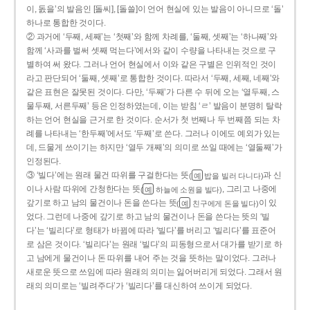
이, 돐을’의 발음인 [돌씨], [돌쓸]이 언어 현실에 있는 발음이 아니므로 ‘돌’
하나로 통합한 것이다.
② 과거에 ‘두째, 세째’는 ‘첫째’와 함께 차례를, ‘둘째, 셋째’는 ‘하나째’와
함께 ‘사과를 벌써 셋째 먹는다’에서와 같이 수량을 나타내는 것으로 구
별하여 써 왔다. 그러나 언어 현실에서 이와 같은 구별은 인위적인 것이
라고 판단되어 ‘둘째, 셋째’로 통합한 것이다. 따라서 ‘두째, 세째, 네째’와
같은 표현은 잘못된 것이다. 다만, ‘두째’가 다른 수 뒤에 오는 ‘열두째, 스
물두째, 서른두째’ 등은 인정하였는데, 이는 받침 ‘ㄹ’ 발음이 분명히 탈락
하는 언어 현실을 근거로 한 것이다. 순서가 첫 번째나 두 번째쯤 되는 차
례를 나타내는 ‘한두째’에서도 ‘두째’로 쓴다. 그러나 이에도 예외가 있는
데, 드물게 쓰이기는 하지만 ‘열두 개째’의 의미로 쓰일 때에는 ‘열둘째’가
인정된다.
③ ‘빌다’에는 원래 물건 따위를 구걸한다는 뜻
과 신
(
밥을 빌러 다니다)
예
이나 사람 따위에 간청한다는 뜻
, 그리고 나중에
(
하늘에 소원을 빌다)
예
갚기로 하고 남의 물건이나 돈을 쓴다는 뜻
이 있
(
친구에게 돈을 빌다)
예
었다. 그런데 나중에 갚기로 하고 남의 물건이나 돈을 쓴다는 뜻의 ‘빌
다’는 ‘빌리다’로 형태가 바뀜에 따라 ‘빌다’를 버리고 ‘빌리다’를 표준어
로 삼은 것이다. ‘빌리다’는 원래 ‘빌다’의 피동형으로서 대가를 받기로 하
고 남에게 물건이나 돈 따위를 내어 주는 것을 뜻하는 말이었다. 그러나
새로운 뜻으로 쓰임에 따라 원래의 의미는 잃어버리게 되었다. 그래서 원
래의 의미로는 ‘빌려주다’가 ‘빌리다’를 대신하여 쓰이게 되었다.