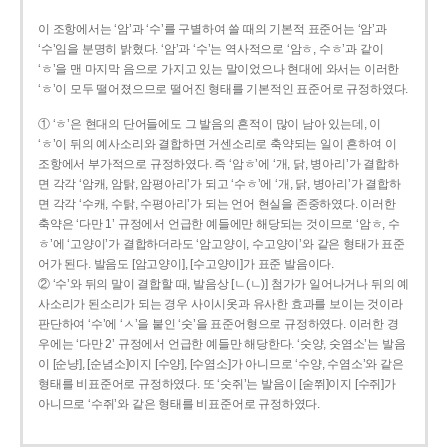
이 조항에서는 ‘암’과 ‘수’를 구별하여 쓸 때의 기본적 표준어는 ‘암’과
‘수’임을 분명히 밝혔다. ‘암’과 ‘수’는 역사적으로 ‘암ㅎ, 수ㅎ’과 같이
‘ㅎ’을 맨 마지막 음으로 가지고 있는 말이었으나 현대에 와서는 이러한
‘ㅎ’이 모두 떨어졌으므로 떨어진 형태를 기본적인 표준어로 규정하였다.
① ‘ㅎ’은 현대의 단어들에도 그 발음의 흔적이 많이 남아 있는데, 이
‘ㅎ’이 뒤의 예사소리와 결합하면 거센소리로 축약되는 일이 흔하여 이
조항에서 부가적으로 규정하였다. 즉 ‘암ㅎ’에 ‘개, 닭, 병아리’가 결합하
면 각각 ‘암캐, 암탉, 암평아리’가 되고 ‘수ㅎ’에 ‘개, 닭, 병아리’가 결합하
면 각각 ‘수캐, 수탉, 수평아리’가 되는 언어 현실을 존중하였다. 이러한
축약은 ‘다만 1’ 규정에서 언급한 예들에만 해당되는 것이므로 ‘암ㅎ, 수
ㅎ’에 ‘고양이’가 결합하더라도 ‘암고양이, 수고양이’와 같은 형태가 표준
어가 된다. 발음도 [암고양이], [수고양이]가 표준 발음이다.
② ‘수’와 뒤의 말이 결합할 때, 발음상 [ㄴ(ㄴ)] 첨가가 일어나거나 뒤의 예
사소리가 된소리가 되는 경우 사이시옷과 유사한 효과를 보이는 것이라
판단하여 ‘수’에 ‘ㅅ’을 붙인 ‘숫’을 표준어형으로 규정하였다. 이러한 경
우에는 ‘다만 2’ 규정에서 언급한 예들만 해당한다. ‘숫양, 숫염소’는 발음
이 [순냥], [순념소]이지 [수양], [수염소]가 아니므로 ‘수양, 수염소’와 같은
형태를 비표준어로 규정하였다. 또 ‘숫쥐’는 발음이 [숟쮜]이지 [수쥐]가
아니므로 ‘수쥐’와 같은 형태를 비표준어로 규정하였다.