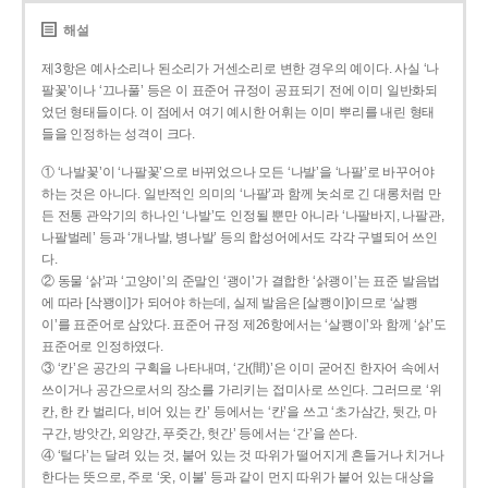
해설
제3항은 예사소리나 된소리가 거센소리로 변한 경우의 예이다. 사실 ‘나
팔꽃’이나 ‘끄나풀’ 등은 이 표준어 규정이 공표되기 전에 이미 일반화되
었던 형태들이다. 이 점에서 여기 예시한 어휘는 이미 뿌리를 내린 형태
들을 인정하는 성격이 크다.
① ‘나발꽃’이 ‘나팔꽃’으로 바뀌었으나 모든 ‘나발’을 ‘나팔’로 바꾸어야
하는 것은 아니다. 일반적인 의미의 ‘나팔’과 함께 놋쇠로 긴 대롱처럼 만
든 전통 관악기의 하나인 ‘나발’도 인정될 뿐만 아니라 ‘나팔바지, 나팔관,
나팔벌레’ 등과 ‘개나발, 병나발’ 등의 합성어에서도 각각 구별되어 쓰인
다.
② 동물 ‘삵’과 ‘고양이’의 준말인 ‘괭이’가 결합한 ‘삵괭이’는 표준 발음법
에 따라 [삭꽹이]가 되어야 하는데, 실제 발음은 [살쾡이]이므로 ‘살쾡
이’를 표준어로 삼았다. 표준어 규정 제26항에서는 ‘살쾡이’와 함께 ‘삵’도
표준어로 인정하였다.
③ ‘칸’은 공간의 구획을 나타내며, ‘간(間)’은 이미 굳어진 한자어 속에서
쓰이거나 공간으로서의 장소를 가리키는 접미사로 쓰인다. 그러므로 ‘위
칸, 한 칸 벌리다, 비어 있는 칸’ 등에서는 ‘칸’을 쓰고 ‘초가삼간, 뒷간, 마
구간, 방앗간, 외양간, 푸줏간, 헛간’ 등에서는 ‘간’을 쓴다.
④ ‘털다’는 달려 있는 것, 붙어 있는 것 따위가 떨어지게 흔들거나 치거나
한다는 뜻으로, 주로 ‘옷, 이불’ 등과 같이 먼지 따위가 붙어 있는 대상을