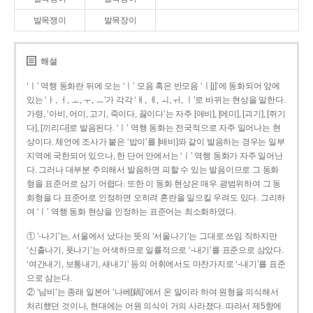
발목쟁이
발목장이
해설
‘ㅣ’ 역행 동화란 뒤에 오는 ‘ㅣ’ 모음 혹은 반모음 ‘ㅣ[j]’에 동화되어 앞에
있는 ‘ㅏ, ㅓ, ㅗ, ㅜ, ㅡ’가 각각 ‘ㅐ, ㅔ, ㅚ, ㅟ, ㅣ’로 바뀌는 현상을 말한다.
가령, ‘아비, 어미, 고기, 죽이다, 끓이다’는 자주 [애비], [에미], [괴기], [쥐기
다], [끼리다]로 발음된다. ‘ㅣ’ 역행 동화는 전국적으로 자주 일어나는 현
상이다. 체언에 조사가 붙은 ‘밥이’를 [배비]와 같이 발음하는 경우는 일부
지역에 국한되어 있으나, 한 단어 안에서는 ‘ㅣ’ 역행 동화가 자주 일어난
다. 그러나 대부분 주의해서 발음하면 피할 수 있는 발음이므로 그 동화
형을 표준어로 삼기 어렵다. 또한 이 동화 현상은 매우 광범위하여 그 동
화형을 다 표준어로 인정하면 오히려 혼란을 일으킬 우려도 있다. 그리하
여 ‘ㅣ’ 역행 동화 현상을 인정하는 표준어는 최소화하였다.
① ‘-나기’는, 서울에서 났다는 뜻의 ‘서울나기’는 그대로 쓰임 직하지만
‘신출나기, 풋나기’는 어색하므로 일률적으로 ‘-내기’를 표준으로 삼았다.
‘여간내기, 보통내기, 새내기’ 등의 어휘에서도 마찬가지로 ‘-내기’를 표준
으로 삼는다.
② ‘남비’는 종래 일본어 ‘나베[鍋]’에서 온 말이라 하여 원형을 의식해서
처리했던 것이나, 현대에는 어원 의식이 거의 사라졌다. 따라서 제5항에