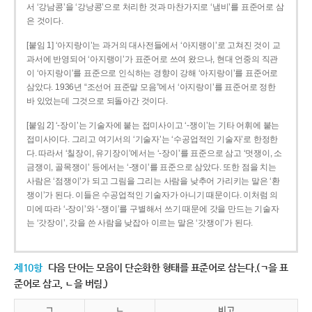
서 ‘강남콩’을 ‘강낭콩’으로 처리한 것과 마찬가지로 ‘냄비’를 표준어로 삼
은 것이다.
[붙임 1] ‘아지랑이’는 과거의 대사전들에서 ‘아지랭이’로 고쳐진 것이 교
과서에 반영되어 ‘아지랭이’가 표준어로 쓰여 왔으나, 현대 언중의 직관
이 ‘아지랑이’를 표준으로 인식하는 경향이 강해 ‘아지랑이’를 표준어로
삼았다. 1936년 “조선어 표준말 모음”에서 ‘아지랑이’를 표준어로 정한
바 있었는데 그것으로 되돌아간 것이다.
[붙임 2] ‘-장이’는 기술자에 붙는 접미사이고 ‘-쟁이’는 기타 어휘에 붙는
접미사이다. 그리고 여기서의 ‘기술자’는 ‘수공업적인 기술자’로 한정한
다. 따라서 ‘칠장이, 유기장이’에서는 ‘-장이’를 표준으로 삼고 ‘멋쟁이, 소
금쟁이, 골목쟁이’ 등에서는 ‘-쟁이’를 표준으로 삼았다. 또한 점을 치는
사람은 ‘점쟁이’가 되고 그림을 그리는 사람을 낮추어 가리키는 말은 ‘환
쟁이’가 된다. 이들은 수공업적인 기술자가 아니기 때문이다. 이처럼 의
미에 따라 ‘-장이’와 ‘-쟁이’를 구별해서 쓰기 때문에 갓을 만드는 기술자
는 ‘갓장이’, 갓을 쓴 사람을 낮잡아 이르는 말은 ‘갓쟁이’가 된다.
제10항
다음 단어는 모음이 단순화한 형태를 표준어로 삼는다.(ㄱ을 표
준어로 삼고, ㄴ을 버림.)
ㄱ
ㄴ
비고