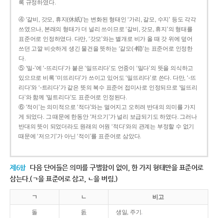
록 규정하였다.
④ ‘갈비, 갓모, 휴지(休紙)’는 변화된 형태인 ‘가리, 갈모, 수지’ 등도 각각
쓰였으나, 본래의 형태가 더 널리 쓰이므로 ‘갈비, 갓모, 휴지’의 형태를
표준어로 인정하였다. 다만, ‘갓모’와는 별개로 비가 올 때 갓 위에 덮어
쓰던 고깔 비슷하게 생긴 물건을 뜻하는 ‘갈모(-帽)’는 표준어로 인정한
다.
⑤ ‘밀-’에 ‘-뜨리다’가 붙은 ‘밀뜨리다’도 언중이 ‘밀다’의 뜻을 의식하고
있으므로 비록 ‘미뜨리다’가 쓰이고 있어도 ‘밀뜨리다’로 쓴다. 다만, ‘-뜨
리다’와 ‘-트리다’가 같은 뜻의 복수 표준어 접미사로 인정되므로 ‘밀뜨리
다’와 함께 ‘밀트리다’도 표준어로 인정된다.
⑥ ‘적이’는 의미적으로 ‘적다’와는 멀어지고 오히려 반대의 의미를 가지
게 되었다. 그 때문에 한동안 ‘저으기’가 널리 보급되기도 하였다. 그러나
반대의 뜻이 되었더라도 원래의 어원 ‘적다’와의 관계는 부정할 수 없기
때문에 ‘저으기’가 아닌 ‘적이’를 표준어로 삼았다.
제6항
다음 단어들은 의미를 구별함이 없이, 한 가지 형태만을 표준어로
삼는다.(ㄱ을 표준어로 삼고, ㄴ을 버림.)
ㄱ
ㄴ
비고
돌
돐
생일, 주기.