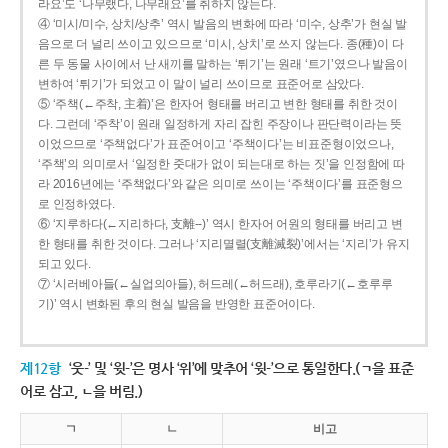
라요’도 ‘나무랬다, 나무래요’를 취하지 않는다.
④ ‘미시/미수, 상치/상추’ 역시 발음의 변화에 따라 ‘미수, 상추’가 현실 발
음으로 더 널리 쓰이고 있으므로 ‘미시, 상치’로 쓰지 않는다. 종(種)이 다
른 두 동물 사이에서 난 새끼를 말하는 ‘튀기’는 원래 ‘트기’였으나 발음이
변하여 ‘튀기’가 되었고 이 말이 널리 쓰이므로 표준어로 삼았다.
⑤ ‘주책(←주착, 主着)’은 한자어 형태를 버리고 변한 형태를 취한 것이
다. 그런데 ‘주착’이 원래 일정하게 자리 잡힌 주장이나 판단력이라는 뜻
이었으므로 ‘주책없다’가 표준어이고 ‘주책이다’는 비표준형이었으나,
‘주책’의 의미로서 ‘일정한 줏대가 없이 되는대로 하는 짓’을 인정함에 따
라 2016년에는 ‘주책없다’와 같은 의미로 쓰이는 ‘주책이다’를 표준형으
로 인정하였다.
⑥ ‘지루하다(←지리하다, 支離--)’ 역시 한자어 어원의 형태를 버리고 변
한 형태를 취한 것이다. 그러나 ‘지리멸렬(支離滅裂)’에서는 ‘지리’가 유지
되고 있다.
⑦ ‘시러베아들(←실업의아들), 허드레(←허드래), 호루라기(←호루루
기)’ 역시 변화된 후의 현실 발음을 반영한 표준어이다.
제12항
‘웃-’ 및 ‘윗-’은 명사 ‘위’에 맞추어 ‘윗-’으로 통일한다.(ㄱ을 표준
어로 삼고, ㄴ을 버림.)
ㄱ
ㄴ
비고