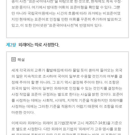
종이 사전 “표준국어대사전”을 바탕으로 한 것으로, 현재에도 계속 수정·
보완 중이다. 여기에서 방대한 어휘의 표준어형을 확인할 수 있다. 그뿐
만 아니라 국립국어원에서는 시간의 흐름에 따라 과거에는 비표준어였
지만 현재에는 표준어로 인정될 만한 어휘를 꾸준히 추가하여 발표하고
있고, 이 또한 인터넷판 “표준국어대사전”에 반영되어 있다.
제2항
외래어는 따로 사정한다.
해설
세계 각국과의 교류가 활발해짐에 따라 물밀 듯이 쏟아져 들어오는 외국
의 말은 지속적으로 조사하여 국어의 일부로 수용할 것인가의 여부를 결
정해 주어야 할 뿐 아니라, 그 표기 역시 결정해 주어야 한다. 이 조항은
외국의 말이 국어의 일부인 외래어로 인정될 수 있는 것인지를 결정하는
사정 작업을 표준어 규정과는 별도로 한다는 사실을 밝힌 것이다. 표준어
를 사정하는 데에는 사회적, 시대적, 지역적 기준을 적용하지만 외래어를
사정하는 데에는 그러한 기준을 적용하기 어렵기 때문에 이 조항을 따로
마련한 것이다.
이에 따라 외래어는 외래어 표기법(문체부 고시 제2017-14호)을 기준으
로 별도로 사정한다. 다만 외래어 표기법의 ‘외래어’가 고유 명사를 포함