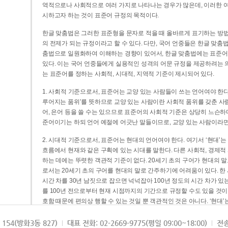
역적으로나 사회적으로 여러 가지로 나타나는 경우가 많은데, 이러한 여
시하고자 하는 것이 표준어 규정의 목적이다.
한글 맞춤법은 그러한 표준형을 문자로 적을 때 올바르게 표기하는 방법
의 전제가 되는 규정이라고 할 수 있다. 다만, 국어 언중들은 한글 맞춤
춤법으로 일원화하여 이해하는 경향이 있어서, 한글 맞춤법에는 표준어
있다. 이는 국어 언중들에게 실용적인 성격의 어문 규정을 제공하려는 
는 표준어를 정하는 사회적, 시대적, 지역적 기준이 제시되어 있다.
1. 사회적 기준으로서, 표준어는 교양 있는 사람들이 쓰는 언어여야 한다
루어지는 품위’를 뜻하므로 교양 있는 사람이란 사회적 품위를 갖춘 사람
어, 은어 등을 쓸 수는 있으므로 표준어의 사회적 기준은 상당히 느슨하다고
준어이기는 하되 언어 예절에 어긋난 말들이므로, 교양 있는 사람이라면
2. 시대적 기준으로서, 표준어는 현대의 언어여야 한다. 여기서 ‘현대
흐름에서 현재와 같은 구획에 있는 시대를 말한다. 다른 사회적, 경제적
하는 데에는 뚜렷한 객관적 기준이 없다. 20세기 초의 구어가 현대의 말
로서는 20세기 초의 구어를 현대의 말로 간주하기에 어려움이 있다. 한
시간 차를 30년 남짓으로 잡으면 넉넉잡아 100년 정도의 시간 차가 있
를 100년 전으로부터 현재 시점까지의 기간으로 규정할 수도 있을 것이다
호함 때문에 편의상 행할 수 있는 것일 뿐 객관적인 것은 아니다. ‘현대
3. 지역적 기준으로서, 표준어는 서울말이어야 한다. 이는 표준어의 공
154(방화3동 827)
대표 전화: 02-2669-9775(평일 09:00~18:00)
전송