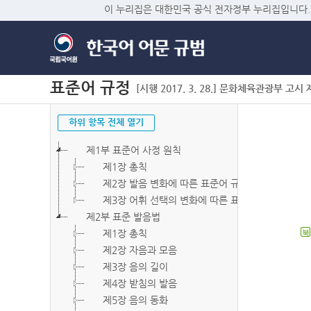
이 누리집은 대한민국 공식 전자정부 누리집입니다.
표준어 규정
[시행 2017. 3. 28.] 문화체육관광부 고시 제2
하위 항목 전체 열기
제1부 표준어 사정 원칙
제1장 총칙
제2장 발음 변화에 따른 표준어 규정
제3장 어휘 선택의 변화에 따른 표준어 규정
제2부 표준 발음법
제1장 총칙
북
제2장 자음과 모음
제3장 음의 길이
제4장 받침의 발음
제5장 음의 동화