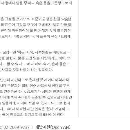
러 형태나 발음 중 하나 혹은 둘을 표준형으로 제
을 규정한 것이므로, 표준어 규정은 한글 맞춤법
법과 표준어 규정을 뚜렷이 구별하지 않고 한글 맞
 규정에 귀속되어야 할 만한 예가 많이 포함되어
의도에서 비롯된 것이다. 이 표준어 규정 제1항에
. 교양이란 ‘학문, 지식, 사회생활을 바탕으로 이
을 말한다. 물론 교양 있는 사람이라도 비어, 속
 할 수 있다. 그러나 비어, 속어, 은어 등은 표
 사용을 자제하여야 하는 말들이다.
’는 단순히 시간적으로 현재란 뜻이 아니라 역사적
 시대 구분과는 달리 언어 사용에서 현대를 구분
로 간주되곤 하나, 21세기가 상당히 진행된 현재
 시대에 최대 4세대가 공존할 수 있으므로 세대 간
는 말들이 한 시대에 쓰일 수 있다. 그러므로 현대
. 그러나 이러한 시간 인식은 ‘현대’ 개념의 모
’는 국어 언중들의 직관으로 이해하여야 한다.
용어적 성격을 가장 크게 드러내 주는 기준이다.
: 02-2669-9737
개발지원(Open API)