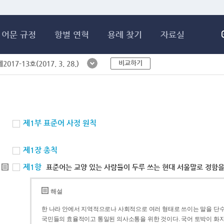
메인콘텐츠 바로가기
어문 규정
항별 연혁
용례 찾기
자료실
비교하기
017-13호(2017. 3. 28.)
제1부 표준어 사정 원칙
제1장 총칙
제1항
표준어는 교양 있는 사람들이 두루 쓰는 현대 서울말로 정함을
해설
한 나라 안에서 지역적으로나 사회적으로 여러 형태로 쓰이는 말을 단수
국민들의 효율적이고 통일된 의사소통을 위한 것이다. 국어 토박이 화자