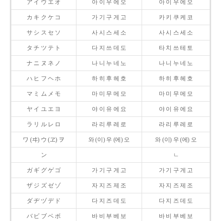
ア イ ウ エ オ
아 이 우 에 오
아 이 우 에 오
カ キ ク ケ コ
가 기 구 게 고
카 키 쿠 케 코
サ シ ス セ ソ
사 시 스 세 소
사 시 스 세 소
タ チ ツ テ ト
다 지 쓰 데 도
타 치 쓰 테 토
ナ ニ ヌ ネ ノ
나 니 누 네 노
나 니 누 네 노
ハ ヒ フ ヘ ホ
하 히 후 헤 호
하 히 후 헤 호
マ ミ ム メ モ
마 미 무 메 모
마 미 무 메 모
ヤ イ ユ エ ヨ
야 이 유 에 요
야 이 유 에 요
ラ リ ル レ ロ
라 리 루 레 로
라 리 루 레 로
ワ (ヰ) ウ (ヱ) ヲ
와 (이) 우 (에) 오
와 (이) 우 (에) 오
ン
ㄴ
ガ ギ グ ゲ ゴ
가 기 구 게 고
가 기 구 게 고
ザ ジ ズ ゼ ゾ
자 지 즈 제 조
자 지 즈 제 조
ダ ヂ ヅ デ ド
다 지 즈 데 도
다 지 즈 데 도
バ ビ ブ ベ ボ
바 비 부 베 보
바 비 부 베 보