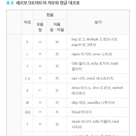
표 8
세르보크로아트어 자모와 한글 대조표
한글
자모
보기
모음
자음
앞
앞ㆍ어말
bog 보그, drobnjak 드로브냐크,
b
ㅂ
브
pogreb 포그레브
c
ㅊ
츠
cigara 치가라, novac 노바츠
čelik 첼리크, točka 토치카, kolač
č
ㅊ
치
콜라치
ć, tj
ㅊ
치
naći 나치, sestrić 세스트리치
desno 데스노, drvo 드르보, medved
d
ㄷ
드
메드베드
dž
ㅈ
지
džep 제프, narudžba 나루지바
đ,dj
ㅈ
지
Ðurađ 주라지
fasada 파사다, kifla 키플라, šaraf
f
ㅍ
프
샤라프