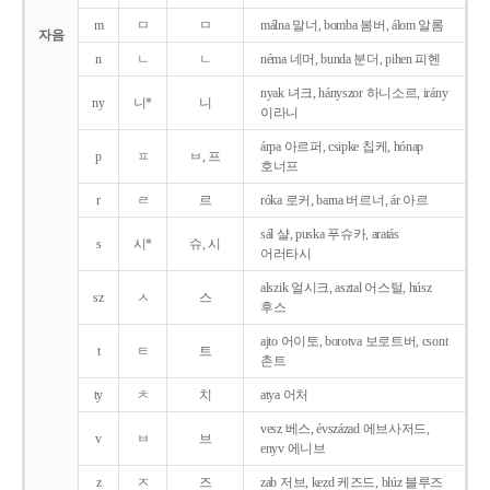
m
ㅁ
ㅁ
málna 말너, bomba 봄버, álom 알롬
자음
n
ㄴ
ㄴ
néma 네머, bunda 분더, pihen 피헨
nyak 녀크, hányszor 하니소르, irány
ny
니*
니
이라니
árpa 아르퍼, csipke 칩케, hónap
p
ㅍ
ㅂ, 프
호너프
r
ㄹ
르
róka 로커, barna 버르너, ár 아르
sál 샬, puska 푸슈카, aratás
s
시*
슈, 시
어러타시
alszik 얼시크, asztal 어스털, húsz
sz
ㅅ
스
후스
ajto 어이토, borotva 보로트버, csont
t
ㅌ
트
촌트
ty
ㅊ
치
atya 어처
vesz 베스, évszázad 에브사저드,
v
ㅂ
브
enyv 에니브
z
ㅈ
즈
zab 저브, kezd 케즈드, blúz 블루즈