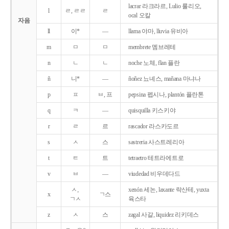
lacrar 라크라르, Lulio 룰리오,
l
ㄹ, ㄹㄹ
ㄹ
ocal 오칼
자음
ll
이*
―
llama 야마, lluvia 유비아
m
ㅁ
ㅁ
membrete 멤브레테
n
ㄴ
ㄴ
noche 노체, flan 플란
ñ
니*
―
ñoñez 뇨녜스, mañana 마냐나
p
ㅍ
ㅂ, 프
pepsina 펩시나, plantón 플란톤
q
ㅋ
―
quisquilla 키스키야
r
ㄹ
르
rascador 라스카도르
s
ㅅ
스
sastreria 사스트레리아
t
ㅌ
트
tetraetro 테트라에트로
v
ㅂ
―
viudedad 비우데다드
ㅅ,
xenón 세논, laxante 락산테, yuxta
x
ㄱ스
ㄱㅅ
육스타
z
ㅅ
스
zagal 사갈, liquidez 리키데스