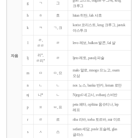
gost 고스트, dugme 두그메, krug
g
ㄱ
그
크루그
h
ㅎ
흐
hitan 히탄, šah 샤흐
korist 코리스트, krug 크루그, jastuk
k
ㅋ
ㄱ, 크
야스투크
ㄹ,
l
ㄹ
levo 레보, balkon 발콘, šal 샬
ㄹㄹ
리*,
자음
lj
ㄹ
ljeto 레토, pasulj 파술
ㄹ리*
malo 말로, mnogo 므노고, osam
m
ㅁ
ㅁ, 므
오삼
n
ㄴ
ㄴ
nos 노스, banka 반카, loman 로만
nj
니*
ㄴ
Njegoš 녜고시, svibanj 스비반
peta 페타, opština 옵슈티나, lep
p
ㅍ
ㅂ, 프
레프
r
ㄹ
르
riba 리바, torba 토르바, mir 미르
sedam 세담, posle 포슬레, glas
s
ㅅ
스
글라스