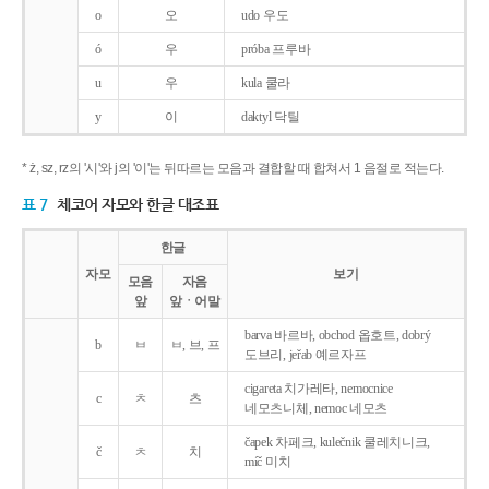
o
오
udo 우도
ó
우
próba 프루바
u
우
kula 쿨라
y
이
daktyl 닥틸
* ż, sz, rz의 '시'와 j의 '이'는 뒤따르는 모음과 결합할 때 합쳐서 1 음절로 적는다.
표 7
체코어 자모와 한글 대조표
한글
자모
보기
모음
자음
앞
앞ㆍ어말
barva 바르바, obchod 옵호트, dobrý
b
ㅂ
ㅂ, 브, 프
도브리, jeřab 예르자프
cigareta 치가레타, nemocnice
c
ㅊ
츠
네모츠니체, nemoc 네모츠
čapek 차페크, kulečnik 쿨레치니크,
č
ㅊ
치
míč 미치