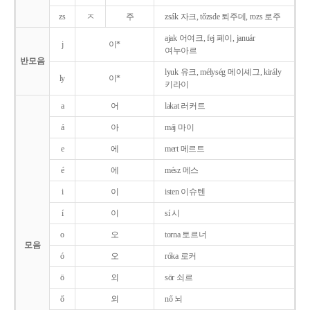
zs
ㅈ
주
zsák 자크, tőzsde 퇴주데, rozs 로주
ajak 어여크, fej 페이, január
j
이*
여누아르
반모음
lyuk 유크, mélység 메이셰그, király
ly
이*
키라이
a
어
lakat 러커트
á
아
máj 마이
e
에
mert 메르트
é
에
mész 메스
i
이
isten 이슈텐
í
이
sí 시
o
오
torna 토르너
모음
ó
오
róka 로커
ö
외
sör 쇠르
ő
외
nő 뇌