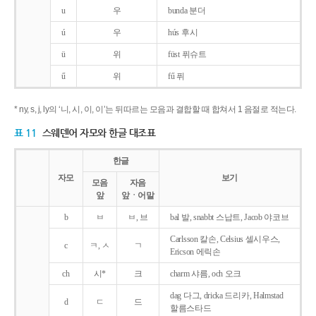
u
우
bunda 분더
ú
우
hús 후시
ü
위
füst 퓌슈트
ű
위
fű 퓌
* ny, s, j, ly의 ‘니, 시, 이, 이’는 뒤따르는 모음과 결합할 때 합쳐서 1 음절로 적는다.
표 11
스웨덴어 자모와 한글 대조표
한글
자모
보기
모음
자음
앞
앞ㆍ어말
b
ㅂ
ㅂ, 브
bal 발, snabbt 스납트, Jacob 야코브
Carlsson 칼손, Celsius 셀시우스,
c
ㅋ, ㅅ
ㄱ
Ericson 에릭손
ch
시*
크
charm 샤름, och 오크
dag 다그, dricka 드리카, Halmstad
d
ㄷ
드
할름스타드