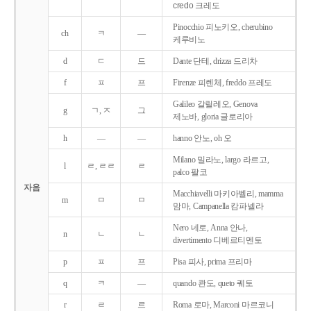
credo 크레도
Pinocchio 피노키오, cherubino
ch
ㅋ
―
케루비노
d
ㄷ
드
Dante 단테, drizza 드리차
f
ㅍ
프
Firenze 피렌체, freddo 프레도
Galileo 갈릴레오, Genova
g
ㄱ, ㅈ
그
제노바, gloria 글로리아
h
―
―
hanno 안노, oh 오
Milano 밀라노, largo 라르고,
l
ㄹ, ㄹㄹ
ㄹ
palco 팔코
자음
Macchiavelli 마키아벨리, mamma
m
ㅁ
ㅁ
맘마, Campanella 캄파넬라
Nero 네로, Anna 안나,
n
ㄴ
ㄴ
divertimento 디베르티멘토
p
ㅍ
프
Pisa 피사, prima 프리마
q
ㅋ
―
quando 콴도, queto 퀘토
r
ㄹ
르
Roma 로마, Marconi 마르코니