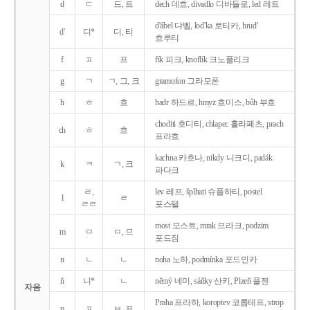
d
ㄷ
드, 트
dech 데흐, divadlo 디바들로, led 레트
d'ábel 댜벨, lod'ka 로티카, hrud'
d'
디*
디, 티
흐루티
f
ㅍ
프
fík 피크, knoflík 크노플리크
g
ㄱ
ㄱ, 그, 크
gramofon 그라모폰
h
ㅎ
흐
hadr 하드르, hmyz 흐미스, bůh 부흐
choditi 호디티, chlapec 흘라페츠, prach
ch
ㅎ
흐
프라흐
kachna 카흐나, nikdy 니크디, padák
k
ㅋ
ㄱ, 크
파다크
ㄹ,
lev 레프, šplhati 슈플하티, postel
l
ㄹ
ㄹㄹ
포스텔
most 모스트, mrak 므라크, podzim
m
ㅁ
ㅁ, 므
포드짐
n
ㄴ
ㄴ
noha 노하, podmínka 포드민카
ň
니*
ㄴ
němý 네미, sáňky 산키, Plzeň 플젠
자음
Praha 프라하, koroptev 코롭테프, strop
p
ㅍ
ㅂ, 프