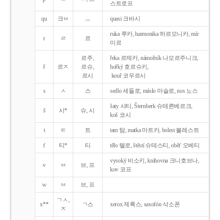
스트로프
qu
크ㅂ
ㅡ
quasi 크바시
ruka 루카, harmonika 하르모니카, mír
r
ㄹ
르
미르
르주,
řeka 르제카, námořník 나모르주니크,
ř
르ㅈ
르슈,
hořký 호르슈키,
르시
kouř 코우르시
s
ㅅ
스
sedlo 세들로, máslo 마슬로, nos 노스
šaty 샤티, Šternberk 슈테른베르크,
š
시*
슈, 시
koš 코시
t
ㅌ
트
tam 탐, matka 마트카, bolest 볼레스트
t'
티*
티
tělo 텔로, štěstí 슈테스티, obět' 오베티
vysoký 비소키, knihovna 크니호브나,
v
ㅂ
브, 프
kov 코프
w
ㅂ
브, 프
ㄱㅅ,
x**
ㄱ스
xerox 제록스, saxofón 삭소폰
ㅈ