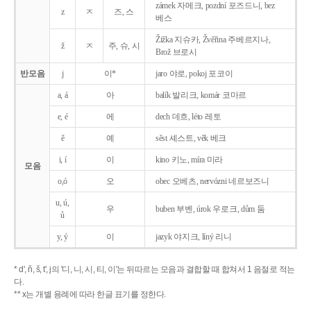
zámek 자메크, pozdní 포즈드니, bez
z
ㅈ
즈, 스
베스
Žižka 지슈카, Žvěřina 주베르지나,
ž
ㅈ
주, 슈, 시
Brož 브로시
반모음
j
이*
jaro 야로, pokoj 포코이
a, á
아
balík 발리크, komár 코마르
e, é
에
dech 데흐, léto 레토
ě
예
sěst 셰스트, věk 베크
i, í
이
kino 키노, míra 미라
모음
o,ó
오
obec 오베츠, nervózni 네르보즈니
u, ú,
우
buben 부벤, úrok 우로크, dům 둠
ů
y, ý
이
jazyk
야지크, líný 리니
* d', ň, š, t', j의 '디, 니, 시, 티, 이'는 뒤따르는 모음과 결합할 때 합쳐서 1 음절로 적는
다.
** x는 개별 용례에 따라 한글 표기를 정한다.