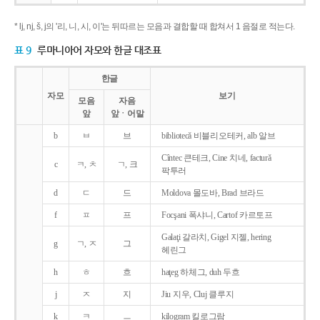
* lj, nj, š, j의 '리, 니, 시, 이'는 뒤따르는 모음과 결합할 때 합쳐서 1 음절로 적는다.
표 9
루마니아어 자모와 한글 대조표
한글
자모
보기
모음
자음
앞
앞ㆍ어말
b
ㅂ
브
bibliotecǎ 비블리오테커, alb 알브
Cîntec 큰테크, Cine 치네, facturǎ
c
ㅋ, ㅊ
ㄱ, 크
팍투러
d
ㄷ
드
Moldova 몰도바, Brad 브라드
f
ㅍ
프
Focşani 폭샤니, Cartof 카르토프
Galaţi 갈라치, Gigel 지젤, hering
g
ㄱ, ㅈ
그
헤린그
h
ㅎ
흐
haţeg 하체그, duh 두흐
j
ㅈ
지
Jiu 지우, Cluj 클루지
k
ㅋ
ㅡ
kilogram 킬로그람