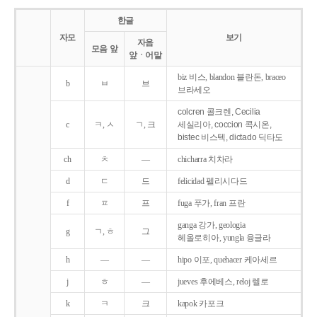
한글
자모
보기
자음
모음 앞
앞ㆍ어말
biz 비스, blandon 블란돈, braceo
b
ㅂ
브
브라세오
colcren 콜크렌, Cecilia
c
ㅋ, ㅅ
ㄱ, 크
세실리아, coccion 콕시온,
bistec 비스텍, dictado 딕타도
ch
ㅊ
―
chicharra 치차라
d
ㄷ
드
felicidad 펠리시다드
f
ㅍ
프
fuga 푸가, fran 프란
ganga 강가, geologia
g
ㄱ, ㅎ
그
헤올로히아, yungla 융글라
h
―
―
hipo 이포, quehacer 케아세르
j
ㅎ
―
jueves 후에베스, reloj 렐로
k
ㅋ
크
kapok 카포크