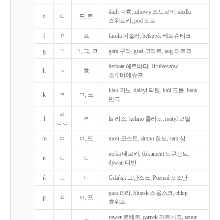
dach 다흐, zdrowy 즈드로비, słodki
d
ㄷ
드, 트
스워트키, pod 포트
f
ㅍ
프
fasola 파솔라, befsztyk 베프슈티크
g
ㄱ
ㄱ, 그, 크
góra 구라, grad 그라트, targ 타르크
herbata 헤르바타, Hrubieszów
h
ㅎ
흐
흐루비에슈프
kino 키노, daktyl 닥틸, król 크룰, bank
k
ㅋ
ㄱ, 크
반크
ㄹ,
l
ㄹ
lis 리스, kolano 콜라노, motyl 모틸
ㄹㄹ
m
ㅁ
ㅁ, 므
most 모스트, zimno 짐노, sam 삼
nerka 네르카, dokument 도쿠멘트,
n
ㄴ
ㄴ
dywan 디반
ń
ㅡ
ㄴ
Gdańsk 그단스크, Poznań 포즈난
para 파라, Słupsk 스웁스크, chłop
p
ㅍ
ㅂ, 프
흐워프
rower 로베르, garnek 가르네크, sznur