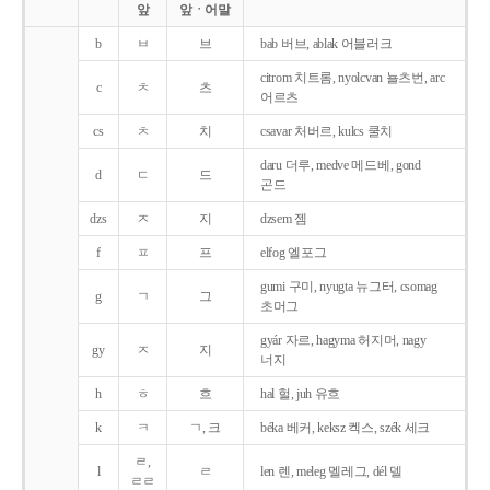
앞
앞ㆍ어말
b
ㅂ
브
bab 버브, ablak 어블러크
citrom 치트롬, nyolcvan 뇰츠번, arc
c
ㅊ
츠
어르츠
cs
ㅊ
치
csavar 처버르, kulcs 쿨치
daru 더루, medve 메드베, gond
d
ㄷ
드
곤드
dzs
ㅈ
지
dzsem 젬
f
ㅍ
프
elfog 엘포그
gumi 구미, nyugta 뉴그터, csomag
g
ㄱ
그
초머그
gyár 자르, hagyma 허지머, nagy
gy
ㅈ
지
너지
h
ㅎ
흐
hal 헐, juh 유흐
k
ㅋ
ㄱ, 크
béka 베커, keksz 켁스, szék 세크
ㄹ,
l
ㄹ
len 렌, meleg 멜레그, dél 델
ㄹㄹ