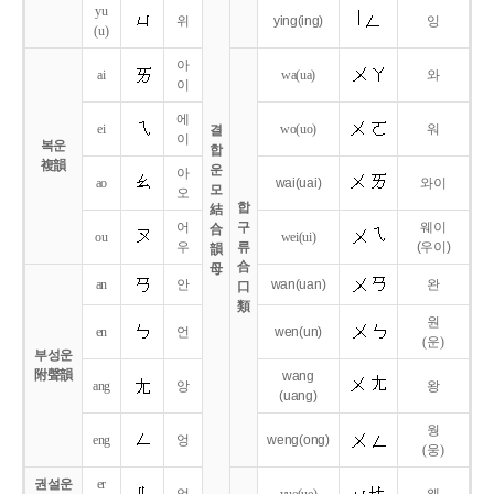
yu
위
ying
(ing)
잉
(u)
아
ai
wa
(ua)
와
이
에
ei
wo
(uo)
워
결
이
복운
합
複韻
운
아
ao
wai
(uai)
와이
모
오
합
結
어
구
웨이
合
ou
wei
(ui)
우
류
(우이)
韻
合
母
an
안
wan
(uan)
완
口
類
원
en
언
wen
(un)
(운)
부성운
附聲韻
wang
ang
앙
왕
(uang)
웡
eng
엉
weng
(ong)
(웅)
권설운
er