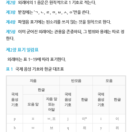
제2항
외래어의 1 음운은 원칙적으로 1 기호로 적는다.
제3항
받침에는 ‘ㄱ, ㄴ, ㄹ, ㅁ, ㅂ, ㅅ, ㅇ’만을 쓴다.
제4항
파열음 표기에는 된소리를 쓰지 않는 것을 원칙으로 한다.
제5항
이미 굳어진 외래어는 관용을 존중하되, 그 범위와 용례는 따로 정
한다.
제2장 표기 일람표
외래어는 표 1~19에 따라 표기한다.
표 1
국제 음성 기호와 한글 대조표
자음
반모음
모음
한글
국제
국제
국제
자음 앞
음성
음성
한글
음성
한글
모음 앞
또는
기호
기호
기호
어말
p
ㅍ
ㅂ, 프
j
이*
i
이
b
ㅂ
브
ɥ
위
y
위