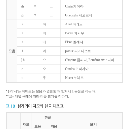
ch
ㅋ
ㅡ
Cheia 케이아
gh
ㄱ
ㅡ
Gheorghe 게오르게
a
아
Arad 아라드
ǎ
어
Bacǎu 바커우
e
에
Elena 엘레나
모음
i
이
pianist 피아니스트
î, â
으
Cîmpina 큼피나, România 로므니아
o
오
Oradea 오라데아
u
우
Nucet 누체트
* ş의 '시'는 뒤따르는 모음과 결합할 때 합쳐서 1 음절로 적는다.
** x는 개별 용례에 따라 한글 표기를 정한다.
표 10
헝가리어 자모와 한글 대조표
한글
자모
보기
모음
자음