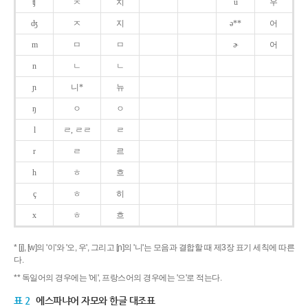
ʧ
ㅊ
치
u
우
ʤ
ㅈ
지
ə**
어
m
ㅁ
ㅁ
ɚ
어
n
ㄴ
ㄴ
ɲ
니*
뉴
ŋ
ㅇ
ㅇ
l
ㄹ, ㄹㄹ
ㄹ
r
ㄹ
르
h
ㅎ
흐
ç
ㅎ
히
x
ㅎ
흐
* [j], [w]의 '이'와 '오, 우', 그리고 [ɲ]의 '니'는 모음과 결합할 때 제3장 표기 세칙에 따른
다.
** 독일어의 경우에는 '에', 프랑스어의 경우에는 '으'로 적는다.
표 2
에스파냐어 자모와 한글 대조표