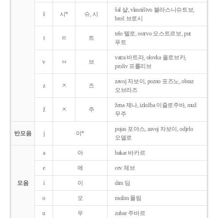
šal 샬, vlasništvo 블라스니슈트보,
š
시*
슈, 시
broš 브로시
telo 텔로, ostrvo 오스트르보, put
t
ㅌ
트
푸트
vatra 바트라, olovka 올로브카,
v
ㅂ
브
proliv 프롤리브
zavoj 자보이, pozno 포즈노, obraz
z
ㅈ
즈
오브라즈
žena 제나, izložba 이즐로주바, muž
ž
ㅈ
주
무주
pojas 포야스, zavoj 자보이, odjelo
반모음
j
이*
오델로
a
아
bakar 바카르
e
에
cev 체브
모음
i
이
dim 딤
o
오
molim 몰림
u
우
zubar 주바르