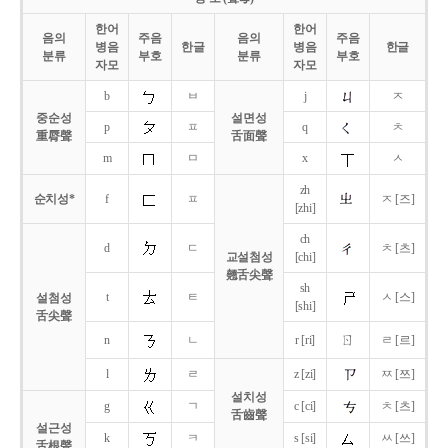
한어
한어
음의
주음
음의
주음
병음
한글
병음
한글
분류
부호
분류
부호
자모
자모
b
ㅂ
j
ㅈ
중순성
설면성
p
ㅍ
q
ㅊ
重脣聲
舌面聲
m
ㅁ
x
ㅅ
zh
순치성*
f
ㅍ
ㅈ [즈]
[zhi]
ch
d
ㄷ
ㅊ [츠]
교설첨성
[chi]
翹舌尖聲
sh
t
ㅌ
ㅅ [스]
설첨성
[shi]
舌尖聲
ㄖ
n
ㄴ
r [ri]
ㄹ [르]
l
ㄹ
z [zi]
ㅉ [쯔]
설치성
g
ㄱ
c [ci]
ㅊ [츠]
舌齒聲
설근성
k
ㅋ
s [si]
ㅆ [쓰]
舌根聲