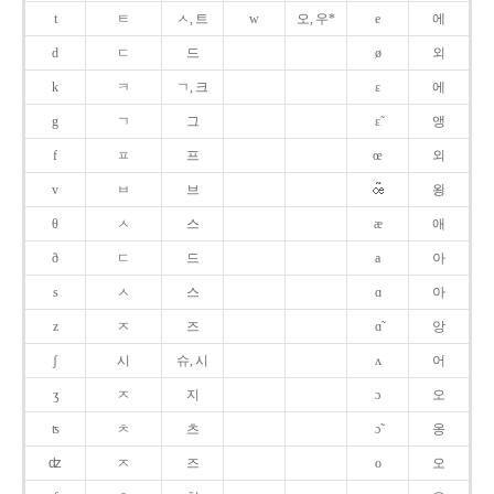
t
ㅌ
ㅅ, 트
w
오, 우*
e
에
d
ㄷ
드
ø
외
k
ㅋ
ㄱ, 크
ɛ
에
g
ㄱ
그
ɛ̃
앵
f
ㅍ
프
œ
외
v
ㅂ
브
욍
θ
ㅅ
스
æ
애
ð
ㄷ
드
a
아
s
ㅅ
스
ɑ
아
z
ㅈ
즈
ɑ̃
앙
ʃ
시
슈, 시
ʌ
어
ʒ
ㅈ
지
ɔ
오
ʦ
ㅊ
츠
ɔ̃
옹
ʣ
ㅈ
즈
o
오