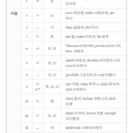
r
ㄹ
르
슈누르
serce 세르체, srebro 스레브로, pas
자음
s
ㅅ
스
파스
ś
ㅡ
시
ślepy 실레피, dziś 지시
t
ㅌ
트
tam 탐, matka 마트카, but 부트
Warszawa 바르샤바, piwnica 피브니차,
w
ㅂ
브, 프
krew 크레프
zamek 자메크, zbrodnia 즈브로드니아,
z
ㅈ
즈, 스
wywóz 비부스
ź
ㅡ
지, 시
gwoździk 그보지지크, więź 비엥시
ㅈ,
żyto 지토, różny 루주니, łyżka 위슈카,
ż
주, 슈, 시
시*
straż 스트라시
chory 호리, kuchnia 쿠흐니아, dach
ch
ㅎ
흐
다흐
dziura 지우라, dzwon 즈본, mosiądz
dz
ㅈ
즈, 츠
모시옹츠
dź
ㅡ
치
niedźwiedź 니에치비에치