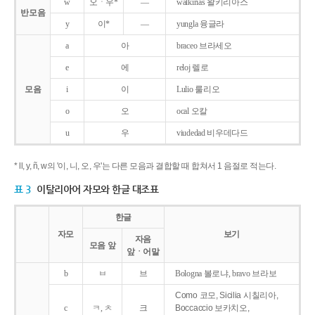
w
오ㆍ우*
―
walkirias 왈키리아스
반모음
y
이*
―
yungla 융글라
a
아
braceo 브라세오
e
에
reloj 렐로
모음
i
이
Lulio 룰리오
o
오
ocal 오칼
u
우
viudedad 비우데다드
* ll, y, ñ, w의 '이, 니, 오, 우'는 다른 모음과 결합할 때 합쳐서 1 음절로 적는다.
표 3
이탈리아어 자모와 한글 대조표
한글
자모
보기
자음
모음 앞
앞ㆍ어말
b
ㅂ
브
Bologna 볼로냐, bravo 브라보
Como 코모, Sicilia 시칠리아,
c
ㅋ, ㅊ
크
Boccaccio 보카치오,