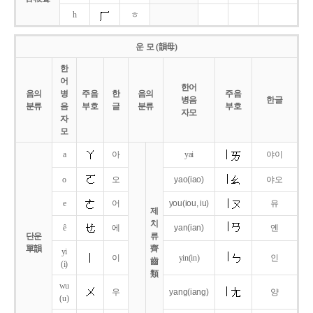
h
ㅎ
운 모 (韻母)
한
어
한어
음의
병
주음
한
음의
주음
병음
한글
분류
음
부호
글
분류
부호
자모
자
모
a
아
yai
야이
o
오
yao
(iao)
야오
e
어
you
(iou,
iu)
유
제
치
ê
에
yan
(ian)
옌
단운
류
單韻
齊
yi
이
yin(in)
인
齒
(i)
類
wu
우
yang
(iang)
양
(u)