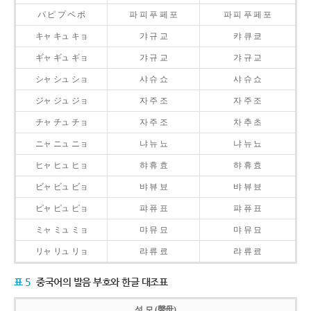
パ ピ プ ペ ポ
파 피 푸 페 포
파 피 푸 페 포
キャ キュ キョ
갸 규 교
캬 큐 쿄
ギャ ギュ ギョ
갸 규 교
갸 규 교
シャ シュ ショ
샤 슈 쇼
샤 슈 쇼
ジャ ジュ ジョ
자 주 조
자 주 조
チャ チュ チョ
자 주 조
차 추 초
ニャ ニュ ニョ
냐 뉴 뇨
냐 뉴 뇨
ヒャ ヒュ ヒョ
햐 휴 효
햐 휴 효
ビャ ビュ ビョ
뱌 뷰 뵤
뱌 뷰 뵤
ピャ ピュ ピョ
퍄 퓨 표
퍄 퓨 표
ミャ ミュ ミョ
먀 뮤 묘
먀 뮤 묘
リャ リュ リョ
랴 류 료
랴 류 료
표 5
중국어의 발음 부호와 한글 대조표
성 모 (聲母)