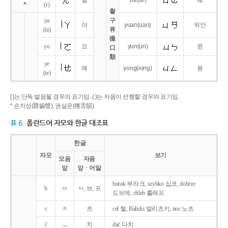
얼
yue
(ue)
웨
*
(r)
촬
ya
구
야
yuan
(uan)
위안
(ia)
류
撮
yo
요
yun
(un)
윈
口
類
ye
예
yong
(iong)
융
(ie)
[ ]는 단독 발음될 경우의 표기임. ( )는 자음이 선행할 경우의 표기임.
* 순치성(脣齒聲), 권설운(捲舌韻).
표 6
폴란드어 자모와 한글 대조표
한글
자모
보기
모음
자음
앞
앞ㆍ어말
burak 부라크, szybko 십코, dobrze
b
ㅂ
ㅂ, 브, 프
도브제, chleb 흘레프
c
ㅊ
츠
cel 첼, Balicki 발리츠키, noc 노츠
ć
ㅡ
치
dać 다치