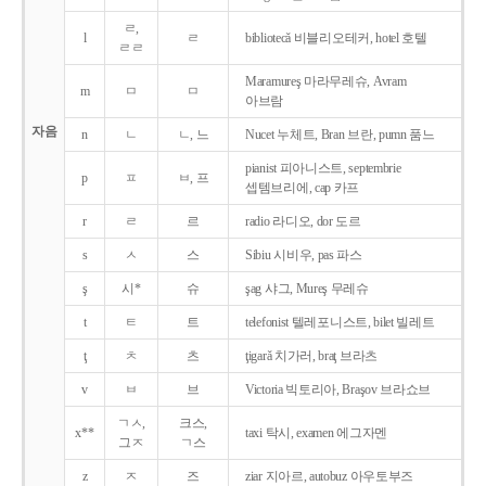
ㄹ,
l
ㄹ
bibliotecǎ 비블리오테커, hotel 호텔
ㄹㄹ
Maramureş 마라무레슈, Avram
m
ㅁ
ㅁ
아브람
자음
n
ㄴ
ㄴ, 느
Nucet 누체트, Bran 브란, pumn 품느
pianist 피아니스트, septembrie
p
ㅍ
ㅂ, 프
셉템브리에, cap 카프
r
ㄹ
르
radio 라디오, dor 도르
s
ㅅ
스
Sibiu 시비우, pas 파스
ş
시*
슈
şag 샤그, Mureş 무레슈
t
ㅌ
트
telefonist 텔레포니스트, bilet 빌레트
ţ
ㅊ
츠
ţigarǎ 치가러, braţ 브라츠
v
ㅂ
브
Victoria 빅토리아, Braşov 브라쇼브
ㄱㅅ,
크스,
x**
taxi 탁시, examen 에그자멘
그ㅈ
ㄱ스
z
ㅈ
즈
ziar 지아르, autobuz 아우토부즈