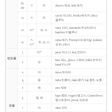
dż,
ㅈ
치
drzewo 제보, łodż 워치
drz
czysty 치스티, beczka 베치카, klucz
cz
ㅊ
치
클루치
szary 샤리, musztarda 무슈타르다,
sz
시*
슈, 시
kapelusz 카펠루시
ㅈ,
rzeka 제카, Przemyśl 프셰미실, kołnierz
rz
주, 슈, 시
시*
코우니에시
j
이*
jasny 야스니, kraj 크라이
반모음
łono 워노, głowa 그워바, bułka 부우카,
ł
우
kanał 카나우
a
아
trawa 트라바
ą̨
옹
trąba 트롱바, mąka 몽카, kąt 콩트, tą 통
e
에
zero 제로
kępa 켕파, węgorz 벵고시, Częstochowa
ę
엥, 에
쳉스토호바, proszę 프로셰
모음
i
이
zima 지마