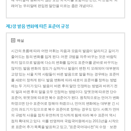
해 우리말에 동화되지 않은 모든 외국어를 포함하는 반면, 이 조항의 ‘외
래어’는 우리말에 편입된 말만을 이르는 좁은 개념이다.
제2장 발음 변화에 따른 표준어 규정
해설
시간의 흐름에 따라 어떤 어휘는 자음과 모음의 발음이 달라지고 길이가
줄어드는 등의 변화를 입게 된다. 어문 규범을 자주 바꾸는 것은 바람직
하지 않으므로 발음에 다소의 변화를 입어도 표준어를 곧바로 바꾸지는
않지만, 발음 변화의 정도가 심하거나 발음이 변한 지 오래되어 대부분의
교양 있는 서울 지역 사람들이 바뀐 발음으로 말을 하는 경우에는 표준어
를 새로이 정하게 된다. 발음 변화에 따라 새로이 표준어를 정하는 방법
에는 두 가지가 있다. 발음이 바뀐 후의 말만 인정하는 방법과 바뀌기 전
의 말과 바뀐 후의 말을 모두 인정하는 방법이다. 앞엣것에 따르면 단수
표준어, 뒤엣것에 따르면 복수 표준어가 된다. 원칙적으로는 언어가 변화
하였으면 단수 표준어로 정해야 하겠으나, 언어의 변화에는 대부분 긴 시
간의 과도기가 있으므로 복수 표준어로 정하는 경우도 있다. 사회가 언어
의 규범적 사용을 점차 유연하게 인식하게 됨에 따라 복수 표준어 역시
점차 확대되고 있다. 이를 반영하여 국립국어원에서는 2011년을 시작으
로 표준어 추가 목록을 발표하고 있고, “표준국어대사전”의 수정ㆍ보완