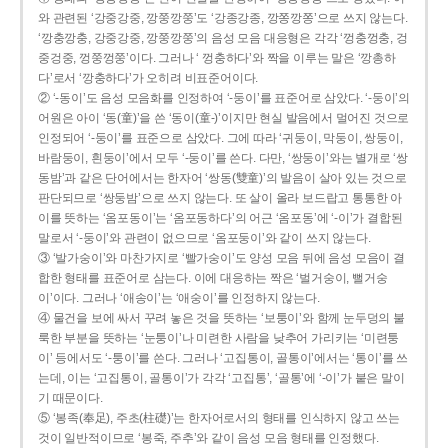
와 관련된 ‘강중강중, 깡쭝깡쭝’도 ‘강종강종, 깡쫑깡쫑’으로 쓰지 않는다.
‘깡충깡충, 강중강중, 깡쭝깡쭝’의 음성 모음 대응형은 각각 ‘껑충껑충, 겅
중겅중, 껑쭝껑쭝’이다. 그러나 ‘ 껑충하다’와 짝을 이루는 말은 ‘깡총하
다’로서 ‘깡충하다’가 오히려 비표준어이다.
② ‘-동이’도 음성 모음화를 인정하여 ‘-둥이’를 표준어로 삼았다. ‘-둥이’의
어원은 아이 ‘동(童)’을 쓴 ‘동이(童-)’이지만 현실 발음에서 멀어진 것으로
인정되어 ‘-둥이’를 표준으로 삼았다. 그에 따라 ‘귀둥이, 막둥이, 쌍둥이,
바람둥이, 흰둥이’에서 모두 ‘-둥이’를 쓴다. 다만, ‘쌍둥이’와는 별개로 ‘쌍
동밤’과 같은 단어에서는 한자어 ‘쌍동(雙童)’의 발음이 살아 있는 것으로
판단되므로 ‘쌍둥밤’으로 쓰지 않는다. 또 살이 올라 보드랍고 통통한 아
이를 뜻하는 ‘옴포동이’는 ‘옴포동하다’의 어근 ‘옴포동’에 ‘-이’가 결합된
말로서 ‘-둥이’와 관련이 없으므로 ‘옴포둥이’와 같이 쓰지 않는다.
③ ‘발가숭이’와 마찬가지로 ‘빨가숭이’도 양성 모음 뒤에 음성 모음이 결
합한 형태를 표준어로 삼는다. 이에 대응하는 짝은 ‘벌거숭이, 뻘거숭
이’이다. 그러나 ‘애송이’는 ‘애숭이’를 인정하지 않는다.
④ 물건을 보에 싸서 꾸려 놓은 것을 뜻하는 ‘보퉁이’와 함께 눈두덩의 불
룩한 부분을 뜻하는 ‘눈퉁이’나 미련한 사람을 낮추어 가리키는 ‘미련퉁
이’ 등에서도 ‘-퉁이’를 쓴다. 그러나 ‘고집통이, 골통이’에서는 ‘통이’를 쓰
는데, 이는 ‘고집통이, 골통이’가 각각 ‘고집통’, ‘골통’에 ‘-이’가 붙은 말이
기 때문이다.
⑤ ‘봉족(奉足), 주초(柱礎)’는 한자어로서의 형태를 인식하지 않고 쓰는
것이 일반적이므로 ‘봉죽, 주추’와 같이 음성 모음 형태를 인정했다.