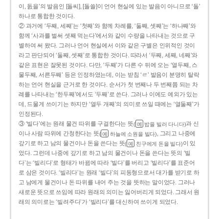
이, 돐을’의 발음인 [돌씨], [돌쓸]이 언어 현실에 있는 발음이 아니므로 ‘돌’
하나로 통합한 것이다.
② 과거에 ‘두째, 세째’는 ‘첫째’와 함께 차례를, ‘둘째, 셋째’는 ‘하나째’와
함께 ‘사과를 벌써 셋째 먹는다’에서와 같이 수량을 나타내는 것으로 구
별하여 써 왔다. 그러나 언어 현실에서 이와 같은 구별은 인위적인 것이
라고 판단되어 ‘둘째, 셋째’로 통합한 것이다. 따라서 ‘두째, 세째, 네째’와
같은 표현은 잘못된 것이다. 다만, ‘두째’가 다른 수 뒤에 오는 ‘열두째, 스
물두째, 서른두째’ 등은 인정하였는데, 이는 받침 ‘ㄹ’ 발음이 분명히 탈락
하는 언어 현실을 근거로 한 것이다. 순서가 첫 번째나 두 번째쯤 되는 차
례를 나타내는 ‘한두째’에서도 ‘두째’로 쓴다. 그러나 이에도 예외가 있는
데, 드물게 쓰이기는 하지만 ‘열두 개째’의 의미로 쓰일 때에는 ‘열둘째’가
인정된다.
③ ‘빌다’에는 원래 물건 따위를 구걸한다는 뜻
과 신
(
밥을 빌러 다니다)
예
이나 사람 따위에 간청한다는 뜻
, 그리고 나중에
(
하늘에 소원을 빌다)
예
갚기로 하고 남의 물건이나 돈을 쓴다는 뜻
이 있
(
친구에게 돈을 빌다)
예
었다. 그런데 나중에 갚기로 하고 남의 물건이나 돈을 쓴다는 뜻의 ‘빌
다’는 ‘빌리다’로 형태가 바뀜에 따라 ‘빌다’를 버리고 ‘빌리다’를 표준어
로 삼은 것이다. ‘빌리다’는 원래 ‘빌다’의 피동형으로서 대가를 받기로 하
고 남에게 물건이나 돈 따위를 내어 주는 것을 뜻하는 말이었다. 그러나
새로운 뜻으로 쓰임에 따라 원래의 의미는 잃어버리게 되었다. 그래서 원
래의 의미로는 ‘빌려주다’가 ‘빌리다’를 대신하여 쓰이게 되었다.