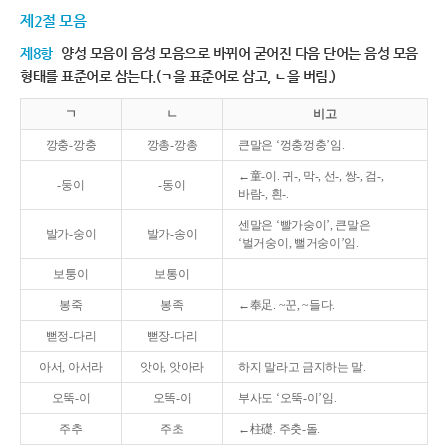
제2절 모음
제8항
양성 모음이 음성 모음으로 바뀌어 굳어진 다음 단어는 음성 모음
형태를 표준어로 삼는다.(ㄱ을 표준어로 삼고, ㄴ을 버림.)
ㄱ
ㄴ
비고
깡충-깡충
깡총-깡총
큰말은 ‘껑충껑충’임.
←童-이. 귀-, 막-, 선-, 쌍-, 검-,
-둥이
-동이
바람-, 흰-.
센말은 ‘빨가숭이’, 큰말은
발가-숭이
발가-송이
‘벌거숭이, 뻘거숭이’임.
보퉁이
보통이
봉죽
봉족
←奉足. ~꾼, ~들다.
뻗정-다리
뻗장-다리
아서, 아서라
앗아, 앗아라
하지 말라고 금지하는 말.
오뚝-이
오똑-이
부사도 ‘오뚝-이’임.
주추
주초
←柱礎. 주춧-돌.