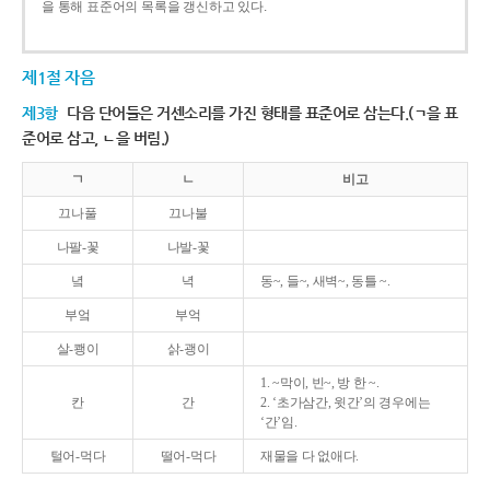
을 통해 표준어의 목록을 갱신하고 있다.
제1절 자음
제3항
다음 단어들은 거센소리를 가진 형태를 표준어로 삼는다.(ㄱ을 표
준어로 삼고, ㄴ을 버림.)
ㄱ
ㄴ
비고
끄나풀
끄나불
나팔-꽃
나발-꽃
녘
녁
동~, 들~, 새벽~, 동틀 ~.
부엌
부억
살-쾡이
삵-괭이
1. ~막이, 빈~, 방 한 ~.
칸
간
2. ‘초가삼간, 윗간’의 경우에는
‘간’임.
털어-먹다
떨어-먹다
재물을 다 없애다.