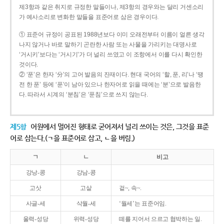
제3항과 같은 취지로 규정한 말들이나, 제3항의 경우와는 달리 거센소리
가 예사소리로 변화한 말들을 표준어로 삼은 경우이다.
① 표준어 규정이 공표된 1988년보다 이미 오래전부터 이름이 얼른 생각
나지 않거나 바로 말하기 곤란한 사람 또는 사물을 가리키는 대명사로
‘거시키’보다는 ‘거시기’가 더 널리 쓰였고 이 조항에서 이를 다시 확인한
것이다.
② ‘푼’은 한자 ‘分’의 고어 발음의 잔재이다. 현대 국어의 ‘할, 푼, 리’나 ‘땡
전 한 푼’ 등에 ‘푼’이 남아 있으나 한자어로 읽을 때에는 ‘분’으로 발음한
다. 따라서 시계의 ‘분침’은 ‘푼침’으로 쓰지 않는다.
제5항
어원에서 멀어진 형태로 굳어져서 널리 쓰이는 것은, 그것을 표준
어로 삼는다.(ㄱ을 표준어로 삼고, ㄴ을 버림.)
ㄱ
ㄴ
비고
강낭-콩
강남-콩
고삿
고샅
겉~, 속~.
사글-세
삭월-세
‘월세’는 표준어임.
울력-성당
위력-성당
떼를 지어서 으르고 협박하는 일.