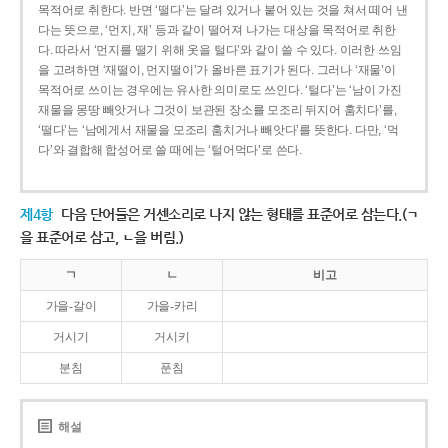
목적어로 취한다. 반면 ‘떨다’는 달려 있거나 붙어 있는 것을 쳐서 떼어 낸
다는 뜻으로, ‘먼지, 재’ 등과 같이 떨어져 나가는 대상을 목적어로 취한
다. 따라서 ‘먼지를 떨기 위해 옷을 털다’와 같이 쓸 수 있다. 이러한 쓰임
을 고려하면 ‘재떨이, 먼지떨이’가 올바른 표기가 된다. 그러나 ‘재물’이
목적어로 쓰이는 경우에는 유사한 의미로도 쓰인다. ‘털다’는 ‘남이 가진
재물을 몽땅 빼앗거나 그것이 보관된 장소를 모조리 뒤지어 훔치다’를,
‘떨다’는 ‘남에게서 재물을 모조리 훔치거나 빼앗다’를 뜻한다. 다만, ‘먹
다’와 결합해 합성어로 쓸 때에는 ‘털어먹다’로 쓴다.
제4항
다음 단어들은 거센소리로 나지 않는 형태를 표준어로 삼는다.(ㄱ
을 표준어로 삼고, ㄴ을 버림.)
ㄱ
ㄴ
비고
가을-갈이
가을-카리
거시기
거시키
분침
푼침
해설