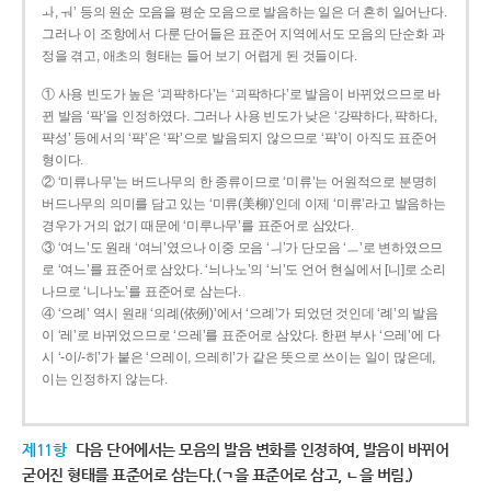
ㅘ, ㅝ’ 등의 원순 모음을 평순 모음으로 발음하는 일은 더 흔히 일어난다.
그러나 이 조항에서 다룬 단어들은 표준어 지역에서도 모음의 단순화 과
정을 겪고, 애초의 형태는 들어 보기 어렵게 된 것들이다.
① 사용 빈도가 높은 ‘괴퍅하다’는 ‘괴팍하다’로 발음이 바뀌었으므로 바
뀐 발음 ‘팍’을 인정하였다. 그러나 사용 빈도가 낮은 ‘강퍅하다, 퍅하다,
퍅성’ 등에서의 ‘퍅’은 ‘팍’으로 발음되지 않으므로 ‘퍅’이 아직도 표준어
형이다.
② ‘미류나무’는 버드나무의 한 종류이므로 ‘미류’는 어원적으로 분명히
버드나무의 의미를 담고 있는 ‘미류(美柳)’인데 이제 ‘미류’라고 발음하는
경우가 거의 없기 때문에 ‘미루나무’를 표준어로 삼았다.
③ ‘여느’도 원래 ‘여늬’였으나 이중 모음 ‘ㅢ’가 단모음 ‘ㅡ’로 변하였으므
로 ‘여느’를 표준어로 삼았다. ‘늬나노’의 ‘늬’도 언어 현실에서 [니]로 소리
나므로 ‘니나노’를 표준어로 삼는다.
④ ‘으례’ 역시 원래 ‘의례(依例)’에서 ‘으례’가 되었던 것인데 ‘례’의 발음
이 ‘레’로 바뀌었으므로 ‘으레’를 표준어로 삼았다. 한편 부사 ‘으레’에 다
시 ‘-이/-히’가 붙은 ‘으레이, 으레히’가 같은 뜻으로 쓰이는 일이 많은데,
이는 인정하지 않는다.
제11항
다음 단어에서는 모음의 발음 변화를 인정하여, 발음이 바뀌어
굳어진 형태를 표준어로 삼는다.(ㄱ을 표준어로 삼고, ㄴ을 버림.)