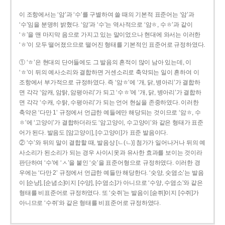
이 조항에서는 ‘암’과 ‘수’를 구별하여 쓸 때의 기본적 표준어는 ‘암’과
‘수’임을 분명히 밝혔다. ‘암’과 ‘수’는 역사적으로 ‘암ㅎ, 수ㅎ’과 같이
‘ㅎ’을 맨 마지막 음으로 가지고 있는 말이었으나 현대에 와서는 이러한
‘ㅎ’이 모두 떨어졌으므로 떨어진 형태를 기본적인 표준어로 규정하였다.
① ‘ㅎ’은 현대의 단어들에도 그 발음의 흔적이 많이 남아 있는데, 이
‘ㅎ’이 뒤의 예사소리와 결합하면 거센소리로 축약되는 일이 흔하여 이
조항에서 부가적으로 규정하였다. 즉 ‘암ㅎ’에 ‘개, 닭, 병아리’가 결합하
면 각각 ‘암캐, 암탉, 암평아리’가 되고 ‘수ㅎ’에 ‘개, 닭, 병아리’가 결합하
면 각각 ‘수캐, 수탉, 수평아리’가 되는 언어 현실을 존중하였다. 이러한
축약은 ‘다만 1’ 규정에서 언급한 예들에만 해당되는 것이므로 ‘암ㅎ, 수
ㅎ’에 ‘고양이’가 결합하더라도 ‘암고양이, 수고양이’와 같은 형태가 표준
어가 된다. 발음도 [암고양이], [수고양이]가 표준 발음이다.
② ‘수’와 뒤의 말이 결합할 때, 발음상 [ㄴ(ㄴ)] 첨가가 일어나거나 뒤의 예
사소리가 된소리가 되는 경우 사이시옷과 유사한 효과를 보이는 것이라
판단하여 ‘수’에 ‘ㅅ’을 붙인 ‘숫’을 표준어형으로 규정하였다. 이러한 경
우에는 ‘다만 2’ 규정에서 언급한 예들만 해당한다. ‘숫양, 숫염소’는 발음
이 [순냥], [순념소]이지 [수양], [수염소]가 아니므로 ‘수양, 수염소’와 같은
형태를 비표준어로 규정하였다. 또 ‘숫쥐’는 발음이 [숟쮜]이지 [수쥐]가
아니므로 ‘수쥐’와 같은 형태를 비표준어로 규정하였다.