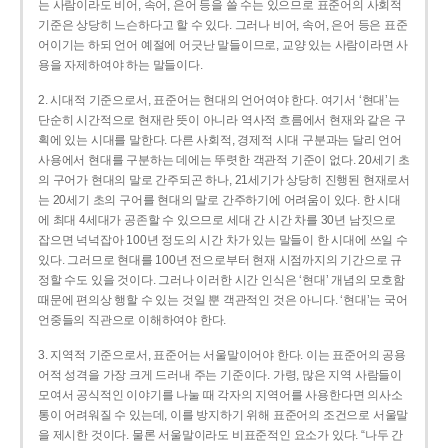
는 사람이라도 비어, 속어, 은어 등을 쓸 수는 있으므로 표준어의 사회적
기준은 상당히 느슨하다고 할 수 있다. 그러나 비어, 속어, 은어 등은 표준
어이기는 하되 언어 예절에 어긋난 말들이므로, 교양 있는 사람이라면 사
용을 자제하여야 하는 말들이다.
2. 시대적 기준으로서, 표준어는 현대의 언어여야 한다. 여기서 ‘현대’는
단순히 시간적으로 현재란 뜻이 아니라 역사적 흐름에서 현재와 같은 구
획에 있는 시대를 말한다. 다른 사회적, 경제적 시대 구분과는 달리 언어
사용에서 현대를 구분하는 데에는 뚜렷한 객관적 기준이 없다. 20세기 초
의 구어가 현대의 말로 간주되곤 하나, 21세기가 상당히 진행된 현재로서
는 20세기 초의 구어를 현대의 말로 간주하기에 어려움이 있다. 한 시대
에 최대 4세대가 공존할 수 있으므로 세대 간 시간 차를 30년 남짓으로
잡으면 넉넉잡아 100년 정도의 시간 차가 있는 말들이 한 시대에 쓰일 수
있다. 그러므로 현대를 100년 전으로부터 현재 시점까지의 기간으로 규
정할 수도 있을 것이다. 그러나 이러한 시간 인식은 ‘현대’ 개념의 모호함
때문에 편의상 행할 수 있는 것일 뿐 객관적인 것은 아니다. ‘현대’는 국어
언중들의 직관으로 이해하여야 한다.
3. 지역적 기준으로서, 표준어는 서울말이어야 한다. 이는 표준어의 공용
어적 성격을 가장 크게 드러내 주는 기준이다. 가령, 많은 지역 사람들이
모여서 공식적인 이야기를 나눌 때 각자의 지역어를 사용한다면 의사소
통이 어려워질 수 있는데, 이를 방지하기 위해 표준어의 조건으로 서울말
을 제시한 것이다. 물론 서울말이라도 비표준적인 요소가 있다. “나두 간