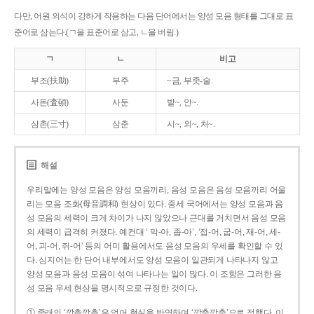
다만, 어원 의식이 강하게 작용하는 다음 단어에서는 양성 모음 형태를 그대로 표
준어로 삼는다.(ㄱ을 표준어로 삼고, ㄴ을 버림.)
ㄱ
ㄴ
비고
부조(扶助)
부주
~금, 부좃-술.
사돈(査頓)
사둔
밭~, 안~.
삼촌(三寸)
삼춘
시~, 외~, 처~.
해설
우리말에는 양성 모음은 양성 모음끼리, 음성 모음은 음성 모음끼리 어울
리는 모음 조화(母音調和) 현상이 있다. 중세 국어에서는 양성 모음과 음
성 모음의 세력이 크게 차이가 나지 않았으나 근대를 거치면서 음성 모음
의 세력이 급격히 커졌다. 예컨대 ‘ 막-아, 좁-아’, ‘접-어, 굽-어, 재-어, 세-
어, 괴-어, 쥐-어’ 등의 어미 활용에서도 음성 모음의 우세를 확인할 수 있
다. 심지어는 한 단어 내부에서도 양성 모음이 일관되게 나타나지 않고
양성 모음과 음성 모음이 섞여 나타나는 일이 많다. 이 조항은 그러한 음
성 모음 우세 현상을 명시적으로 규정한 것이다.
① 종래의 ‘깡총깡총’은 언어 현실을 반영하여 ‘깡충깡충’으로 정했다. 이