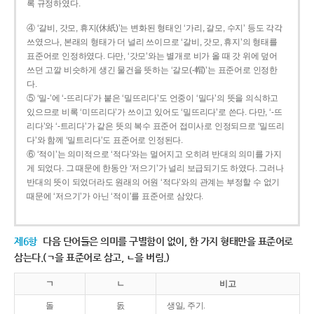
록 규정하였다.
④ ‘갈비, 갓모, 휴지(休紙)’는 변화된 형태인 ‘가리, 갈모, 수지’ 등도 각각
쓰였으나, 본래의 형태가 더 널리 쓰이므로 ‘갈비, 갓모, 휴지’의 형태를
표준어로 인정하였다. 다만, ‘갓모’와는 별개로 비가 올 때 갓 위에 덮어
쓰던 고깔 비슷하게 생긴 물건을 뜻하는 ‘갈모(-帽)’는 표준어로 인정한
다.
⑤ ‘밀-’에 ‘-뜨리다’가 붙은 ‘밀뜨리다’도 언중이 ‘밀다’의 뜻을 의식하고
있으므로 비록 ‘미뜨리다’가 쓰이고 있어도 ‘밀뜨리다’로 쓴다. 다만, ‘-뜨
리다’와 ‘-트리다’가 같은 뜻의 복수 표준어 접미사로 인정되므로 ‘밀뜨리
다’와 함께 ‘밀트리다’도 표준어로 인정된다.
⑥ ‘적이’는 의미적으로 ‘적다’와는 멀어지고 오히려 반대의 의미를 가지
게 되었다. 그 때문에 한동안 ‘저으기’가 널리 보급되기도 하였다. 그러나
반대의 뜻이 되었더라도 원래의 어원 ‘적다’와의 관계는 부정할 수 없기
때문에 ‘저으기’가 아닌 ‘적이’를 표준어로 삼았다.
제6항
다음 단어들은 의미를 구별함이 없이, 한 가지 형태만을 표준어로
삼는다.(ㄱ을 표준어로 삼고, ㄴ을 버림.)
ㄱ
ㄴ
비고
돌
돐
생일, 주기.