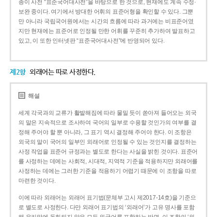
종이 사전 “표준국어대사전”을 바탕으로 한 것으로, 현재에도 계속 수정·
보완 중이다. 여기에서 방대한 어휘의 표준어형을 확인할 수 있다. 그뿐
만 아니라 국립국어원에서는 시간의 흐름에 따라 과거에는 비표준어였
지만 현재에는 표준어로 인정될 만한 어휘를 꾸준히 추가하여 발표하고
있고, 이 또한 인터넷판 “표준국어대사전”에 반영되어 있다.
제2항
외래어는 따로 사정한다.
해설
세계 각국과의 교류가 활발해짐에 따라 물밀 듯이 쏟아져 들어오는 외국
의 말은 지속적으로 조사하여 국어의 일부로 수용할 것인가의 여부를 결
정해 주어야 할 뿐 아니라, 그 표기 역시 결정해 주어야 한다. 이 조항은
외국의 말이 국어의 일부인 외래어로 인정될 수 있는 것인지를 결정하는
사정 작업을 표준어 규정과는 별도로 한다는 사실을 밝힌 것이다. 표준어
를 사정하는 데에는 사회적, 시대적, 지역적 기준을 적용하지만 외래어를
사정하는 데에는 그러한 기준을 적용하기 어렵기 때문에 이 조항을 따로
마련한 것이다.
이에 따라 외래어는 외래어 표기법(문체부 고시 제2017-14호)을 기준으
로 별도로 사정한다. 다만 외래어 표기법의 ‘외래어’가 고유 명사를 포함