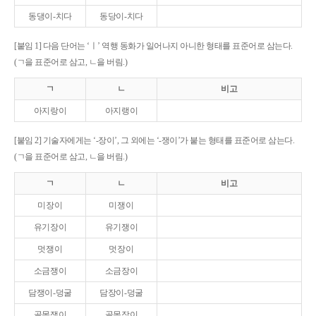
동댕이-치다
동당이-치다
[붙임 1] 다음 단어는 ‘ㅣ’ 역행 동화가 일어나지 아니한 형태를 표준어로 삼는다.
(ㄱ을 표준어로 삼고, ㄴ을 버림.)
ㄱ
ㄴ
비고
아지랑이
아지랭이
[붙임 2] 기술자에게는 ‘-장이’, 그 외에는 ‘-쟁이’가 붙는 형태를 표준어로 삼는다.
(ㄱ을 표준어로 삼고, ㄴ을 버림.)
ㄱ
ㄴ
비고
미장이
미쟁이
유기장이
유기쟁이
멋쟁이
멋장이
소금쟁이
소금장이
담쟁이-덩굴
담장이-덩굴
골목쟁이
골목장이