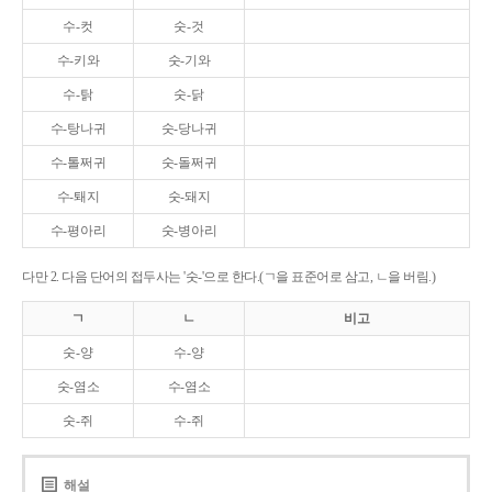
수-컷
숫-것
수-키와
숫-기와
수-탉
숫-닭
수-탕나귀
숫-당나귀
수-톨쩌귀
숫-돌쩌귀
수-퇘지
숫-돼지
수-평아리
숫-병아리
다만 2. 다음 단어의 접두사는 '숫-'으로 한다.(ㄱ을 표준어로 삼고, ㄴ을 버림.)
ㄱ
ㄴ
비고
숫-양
수-양
숫-염소
수-염소
숫-쥐
수-쥐
해설