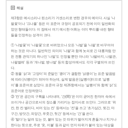
해설
제3항은 예사소리나 된소리가 거센소리로 변한 경우의 예이다. 사실 ‘나
팔꽃’이나 ‘끄나풀’ 등은 이 표준어 규정이 공표되기 전에 이미 일반화되
었던 형태들이다. 이 점에서 여기 예시한 어휘는 이미 뿌리를 내린 형태
들을 인정하는 성격이 크다.
① ‘나발꽃’이 ‘나팔꽃’으로 바뀌었으나 모든 ‘나발’을 ‘나팔’로 바꾸어야
하는 것은 아니다. 일반적인 의미의 ‘나팔’과 함께 놋쇠로 긴 대롱처럼 만
든 전통 관악기의 하나인 ‘나발’도 인정될 뿐만 아니라 ‘나팔바지, 나팔관,
나팔벌레’ 등과 ‘개나발, 병나발’ 등의 합성어에서도 각각 구별되어 쓰인
다.
② 동물 ‘삵’과 ‘고양이’의 준말인 ‘괭이’가 결합한 ‘삵괭이’는 표준 발음법
에 따라 [삭꽹이]가 되어야 하는데, 실제 발음은 [살쾡이]이므로 ‘살쾡
이’를 표준어로 삼았다. 표준어 규정 제26항에서는 ‘살쾡이’와 함께 ‘삵’도
표준어로 인정하였다.
③ ‘칸’은 공간의 구획을 나타내며, ‘간(間)’은 이미 굳어진 한자어 속에서
쓰이거나 공간으로서의 장소를 가리키는 접미사로 쓰인다. 그러므로 ‘위
칸, 한 칸 벌리다, 비어 있는 칸’ 등에서는 ‘칸’을 쓰고 ‘초가삼간, 뒷간, 마
구간, 방앗간, 외양간, 푸줏간, 헛간’ 등에서는 ‘간’을 쓴다.
④ ‘털다’는 달려 있는 것, 붙어 있는 것 따위가 떨어지게 흔들거나 치거나
한다는 뜻으로, 주로 ‘옷, 이불’ 등과 같이 먼지 따위가 붙어 있는 대상을