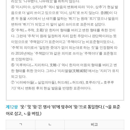
라요’도 ‘나무랬다, 나무래요’를 취하지 않는다.
④ ‘미시/미수, 상치/상추’ 역시 발음의 변화에 따라 ‘미수, 상추’가 현실 발
음으로 더 널리 쓰이고 있으므로 ‘미시, 상치’로 쓰지 않는다. 종(種)이 다
른 두 동물 사이에서 난 새끼를 말하는 ‘튀기’는 원래 ‘트기’였으나 발음이
변하여 ‘튀기’가 되었고 이 말이 널리 쓰이므로 표준어로 삼았다.
⑤ ‘주책(←주착, 主着)’은 한자어 형태를 버리고 변한 형태를 취한 것이
다. 그런데 ‘주착’이 원래 일정하게 자리 잡힌 주장이나 판단력이라는 뜻
이었으므로 ‘주책없다’가 표준어이고 ‘주책이다’는 비표준형이었으나,
‘주책’의 의미로서 ‘일정한 줏대가 없이 되는대로 하는 짓’을 인정함에 따
라 2016년에는 ‘주책없다’와 같은 의미로 쓰이는 ‘주책이다’를 표준형으
로 인정하였다.
⑥ ‘지루하다(←지리하다, 支離--)’ 역시 한자어 어원의 형태를 버리고 변
한 형태를 취한 것이다. 그러나 ‘지리멸렬(支離滅裂)’에서는 ‘지리’가 유지
되고 있다.
⑦ ‘시러베아들(←실업의아들), 허드레(←허드래), 호루라기(←호루루
기)’ 역시 변화된 후의 현실 발음을 반영한 표준어이다.
제12항
‘웃-’ 및 ‘윗-’은 명사 ‘위’에 맞추어 ‘윗-’으로 통일한다.(ㄱ을 표준
어로 삼고, ㄴ을 버림.)
ㄱ
ㄴ
비고