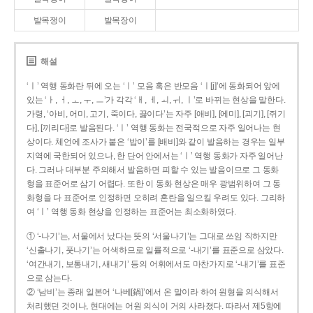
발목쟁이
발목장이
해설
‘ㅣ’ 역행 동화란 뒤에 오는 ‘ㅣ’ 모음 혹은 반모음 ‘ㅣ[j]’에 동화되어 앞에
있는 ‘ㅏ, ㅓ, ㅗ, ㅜ, ㅡ’가 각각 ‘ㅐ, ㅔ, ㅚ, ㅟ, ㅣ’로 바뀌는 현상을 말한다.
가령, ‘아비, 어미, 고기, 죽이다, 끓이다’는 자주 [애비], [에미], [괴기], [쥐기
다], [끼리다]로 발음된다. ‘ㅣ’ 역행 동화는 전국적으로 자주 일어나는 현
상이다. 체언에 조사가 붙은 ‘밥이’를 [배비]와 같이 발음하는 경우는 일부
지역에 국한되어 있으나, 한 단어 안에서는 ‘ㅣ’ 역행 동화가 자주 일어난
다. 그러나 대부분 주의해서 발음하면 피할 수 있는 발음이므로 그 동화
형을 표준어로 삼기 어렵다. 또한 이 동화 현상은 매우 광범위하여 그 동
화형을 다 표준어로 인정하면 오히려 혼란을 일으킬 우려도 있다. 그리하
여 ‘ㅣ’ 역행 동화 현상을 인정하는 표준어는 최소화하였다.
① ‘-나기’는, 서울에서 났다는 뜻의 ‘서울나기’는 그대로 쓰임 직하지만
‘신출나기, 풋나기’는 어색하므로 일률적으로 ‘-내기’를 표준으로 삼았다.
‘여간내기, 보통내기, 새내기’ 등의 어휘에서도 마찬가지로 ‘-내기’를 표준
으로 삼는다.
② ‘남비’는 종래 일본어 ‘나베[鍋]’에서 온 말이라 하여 원형을 의식해서
처리했던 것이나, 현대에는 어원 의식이 거의 사라졌다. 따라서 제5항에