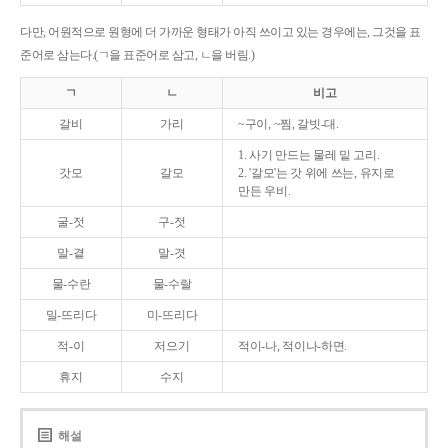
다만, 어원적으로 원형에 더 가까운 형태가 아직 쓰이고 있는 경우에는, 그것을 표
준어로 삼는다.(ㄱ을 표준어로 삼고, ㄴ을 버림.)
ㄱ
ㄴ
비고
갈비
가리
~구이, ~찜, 갈빗-대.
1. 사기 만드는 물레 밑 고리.
갓모
갈모
2. '갈모'는 갓 위에 쓰는, 유지로
만든 우비.
굴-젓
구-젓
말-곁
말-겻
물-수란
물-수랄
밀-뜨리다
미-뜨리다
적-이
저으기
적이-나, 적이나-하면.
휴지
수지
해설