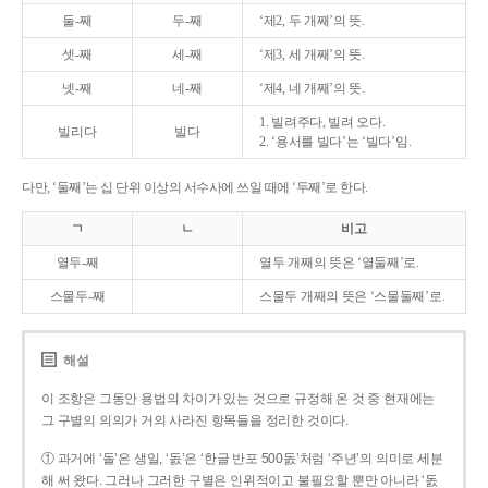
둘-째
두-째
‘제2, 두 개째’의 뜻.
셋-째
세-째
‘제3, 세 개째’의 뜻.
넷-째
네-째
‘제4, 네 개째’의 뜻.
1. 빌려주다, 빌려 오다.
빌리다
빌다
2. ‘용서를 빌다’는 ‘빌다’임.
다만, ‘둘째’는 십 단위 이상의 서수사에 쓰일 때에 ‘두째’로 한다.
ㄱ
ㄴ
비고
열두-째
열두 개째의 뜻은 ‘열둘째’로.
스물두-째
스물두 개째의 뜻은 ‘스물둘째’로.
해설
이 조항은 그동안 용법의 차이가 있는 것으로 규정해 온 것 중 현재에는
그 구별의 의의가 거의 사라진 항목들을 정리한 것이다.
① 과거에 ‘돌’은 생일, ‘돐’은 ‘한글 반포 500돐’처럼 ‘주년’의 의미로 세분
해 써 왔다. 그러나 그러한 구별은 인위적이고 불필요할 뿐만 아니라 ‘돐