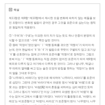
해설
제11항은 제8항~제10항에서 제시한 모음 변화에 속하지 않는 예들을 보
인 조항이다. 변화된 발음이 굳어진 경우 그것을 표준으로 삼는다는 원칙
은 동일하게 적용된다.
① ‘-구려’와 ‘-구료’는 미묘한 의미 차가 있는 듯도 하나 언중이 분명히 의
식할 수 없으므로 ‘-구려’ 쪽만 살린 것이다.
② 원래 ‘깍정이’였던 말이 ‘ㅣ’ 역행 동화를 겪으면 ‘깍젱이’가 되어야 하
는데, 언어 현실에서 ‘ㅐ’와 ‘ㅔ’가 발음으로 뚜렷이 구별되지 않고 표기상
‘ㅐ’를 선호한다는 점에 근거하여 표준어를 ‘깍쟁이’로 정하였다. 그럼으
로써 이는 ‘ㅣ’ 역행 동화와는 직접 관련이 없어진 표준어가 되어 제9항의
예외로 다루지 않고 여기에서 다루게 된 것이다. 그러나 밤나무, 떡갈나
무 따위의 열매를 싸고 있는 술잔 모양의 받침을 뜻하는 ‘깍정이’는 원래
의 말을 그대로 두었다.
③ ‘나무래다, 바래다’는 방언으로 해석하여 ‘나무라다, 바라다’를 표준어
로 삼았다. 그런데 근래 ‘바라다’에서 파생된 명사 ‘바람’을 ‘바램’으로 잘
못 쓰는 경향이 있다. ‘바람[風]’과의 혼동을 피하려는 심리 때문인 듯하
다. 그러나 동사가 ‘바라다’인 이상 그로부터 파생된 명사가 ‘바램’이 될
수는 없어 비고에서 이를 명기하였다. ‘바라다’의 활용형으로, ‘바랬다, 바
래요’는 비표준형이고 ‘바랐다, 바라요’가 표준형이 된다. ‘나무랐다, 나무