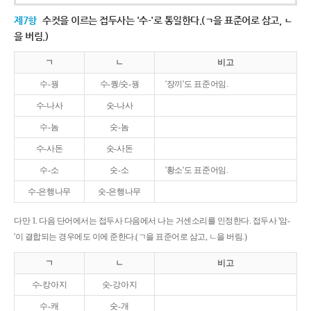
제7항
수컷을 이르는 접두사는 '수-'로 통일한다.(ㄱ을 표준어로 삼고, ㄴ
을 버림.)
ㄱ
ㄴ
비고
수-꿩
수-퀑/숫-꿩
'장끼'도 표준어임.
수-나사
숫-나사
수-놈
숫-놈
수-사돈
숫-사돈
수-소
숫-소
'황소'도 표준어임.
수-은행나무
숫-은행나무
다만 1. 다음 단어에서는 접두사 다음에서 나는 거센소리를 인정한다. 접두사 '암-
'이 결합되는 경우에도 이에 준한다.(ㄱ을 표준어로 삼고, ㄴ을 버림.)
ㄱ
ㄴ
비고
수-캉아지
숫-강아지
수-캐
숫-개