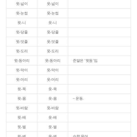
윗-넓이
웃-넓이
윗-눈썹
웃-눈썹
윗-니
웃-니
윗-당줄
웃-당줄
윗-덧줄
웃-덧줄
윗-도리
웃-도리
윗-동아리
웃-동아리
준말은 ‘윗동’임.
윗-막이
웃-막이
윗-머리
웃-머리
윗-목
웃-목
윗-몸
웃-몸
~ 운동.
윗-바람
웃-바람
윗-배
웃-배
윗-벌
웃-벌
윗-변
웃-변
수학 용어.