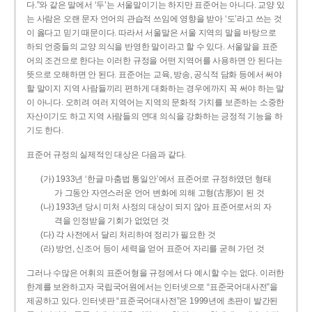
다.”와 같은 말에서 ‘두’는 서울말이기는 하지만 표준어는 아니다. 교양 있
는 사람은 오랜 문자 언어의 관습적 쓰임에 영향을 받아 ‘도’라고 쓰는 것
이 옳다고 믿기 때문이다. 따라서 서울말은 서울 지역의 말을 바탕으로
하되 언중들의 교양 의식을 반영한 말이라고 할 수 있다. 서울말을 표준
어의 조건으로 한다는 이러한 규정을 어떤 지역어를 사용하면 안 된다는
뜻으로 오해하면 안 된다. 표준어는 교육, 방송, 공식적 담화 등에서 써야
할 말이지 지역 사람들끼리 편하게 대화하는 경우에까지 꼭 써야 하는 말
이 아니다. 오히려 여러 지역어는 지역의 문화적 가치를 보존하는 소중한
자산이기도 하고 지역 사람들의 연대 의식을 강화하는 긍정적 기능을 하
기도 한다.
표준어 규정의 실제적인 대상은 다음과 같다.
(가) 1933년 ‘한글 마춤법 통일안’에서 표준어로 규정하였던 형태
가 그동안 자연스러운 언어 변화에 의해 고형(古形)이 된 것
(나) 1933년 당시 미처 사정의 대상이 되지 않아 표준어로서의 자
격을 인정받을 기회가 없었던 것
(다) 각 사전에서 달리 처리하여 정리가 필요한 것
(라) 방언, 신조어 등이 세력을 얻어 표준어 자리를 굳혀 가던 것
그러나 수많은 어휘의 표준어형을 규정에서 다 예시할 수는 없다. 이러한
한계를 보완하고자 국립국어원에서는 인터넷으로 “표준국어대사전”을
제공하고 있다. 인터넷판 “표준국어대사전”은 1999년에 초판이 발간된