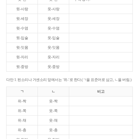
윗-사랑
웃-사랑
윗-세장
웃-세장
윗-수염
웃-수염
윗-입술
웃-입술
윗-잇몸
웃-잇몸
윗-자리
웃-자리
윗-중방
웃-중방
다만 1. 된소리나 거센소리 앞에서는 ‘위-’로 한다.(ㄱ을 표준어로 삼고, ㄴ을 버림.)
ㄱ
ㄴ
비고
위-짝
웃-짝
위-쪽
웃-쪽
위-채
웃-채
위-층
웃-층