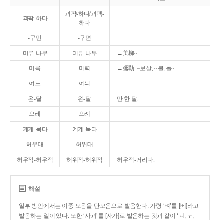
괴퍅-하다/괴팩-
괴팍-하다
하다
-구먼
-구면
미루-나무
미류-나무
←美柳~.
미륵
미력
←彌勒. ~보살, ~불, 돌~.
여느
여늬
온-달
왼-달
만 한 달.
으레
으례
케케-묵다
켸켸-묵다
허우대
허위대
허우적-허우적
허위적-허위적
허우적-거리다.
해설
일부 방언에서는 이중 모음을 단모음으로 발음한다. 가령 ‘벼’를 [베]라고
발음하는 일이 있다. 또한 ‘사과’를 [사가]로 발음하는 것과 같이 ‘ㅚ, ㅟ,