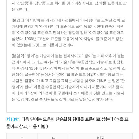
서 ‘강남콩’을 ‘강낭콩’으로 처리한 것과 마찬가지로 ‘냄비’를 표준어로 삼
은 것이다.
[붙임 1] ‘아지랑이’는 과거의 대사전들에서 ‘아지랭이’로 고쳐진 것이 교
과서에 반영되어 ‘아지랭이’가 표준어로 쓰여 왔으나, 현대 언중의 직관
이 ‘아지랑이’를 표준으로 인식하는 경향이 강해 ‘아지랑이’를 표준어로
삼았다. 1936년 “조선어 표준말 모음”에서 ‘아지랑이’를 표준어로 정한
바 있었는데 그것으로 되돌아간 것이다.
[붙임 2] ‘-장이’는 기술자에 붙는 접미사이고 ‘-쟁이’는 기타 어휘에 붙는
접미사이다. 그리고 여기서의 ‘기술자’는 ‘수공업적인 기술자’로 한정한
다. 따라서 ‘칠장이, 유기장이’에서는 ‘-장이’를 표준으로 삼고 ‘멋쟁이, 소
금쟁이, 골목쟁이’ 등에서는 ‘-쟁이’를 표준으로 삼았다. 또한 점을 치는
사람은 ‘점쟁이’가 되고 그림을 그리는 사람을 낮추어 가리키는 말은 ‘환
쟁이’가 된다. 이들은 수공업적인 기술자가 아니기 때문이다. 이처럼 의
미에 따라 ‘-장이’와 ‘-쟁이’를 구별해서 쓰기 때문에 갓을 만드는 기술자
는 ‘갓장이’, 갓을 쓴 사람을 낮잡아 이르는 말은 ‘갓쟁이’가 된다.
제10항
다음 단어는 모음이 단순화한 형태를 표준어로 삼는다.(ㄱ을 표
준어로 삼고, ㄴ을 버림.)
ㄱ
ㄴ
비고