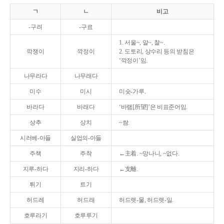
ㄱ
ㄴ
비고
-구려
-구료
1. 서울~, 알~, 찰~.
깍쟁이
깍정이
2. 도토리, 상수리 등의 받침은
‘깍정이’임.
나무라다
나무래다
미수
미시
미숫-가루.
바라다
바래다
‘바램[所望]’은 비표준어임.
상추
상치
~쌈.
시러베-아들
실업의-아들
주책
주착
←主着. ~망나니, ~없다.
지루-하다
지리-하다
←支離.
튀기
트기
허드레
허드래
허드렛-물, 허드렛-일.
호루라기
호루루기