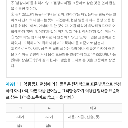
⑥ ‘뻗장다리’를 취하지 않고 ‘뻗정다리’를 표준어로 삼은 것은 언어 현실
을 수용한 것이다.
⑦ 금지(禁止)의 뜻을 나타내는 ‘앗아, 앗아라’는 빼앗는다는 원뜻과는 멀
어져서 단지 하지 말라는 뜻이 되었는데, 현실 발음에 따라 음성 모음 형
태를 취하여 ‘아서, 아서라’로 한 것이다. 어원 의식이 희박해졌으므로 어
법에 따라 ‘앗어, 앗어라’와 같이 적지 않고 ‘아서, 아서라’와 같이 적는다.
⑧ ‘오똑이’도 명사나 부사로 다 인정하지 않고 ‘오뚝이’만을 표준어로 정
하였다. ‘오똑하다’도 취하지 않고 ‘오뚝하다’를 표준어로 삼는다.
⑨ 다만, ‘부주, 사둔, 삼춘’은 널리 쓰이는 형태이나, 이들은 한자어 어원
을 의식하는 경향이 커서 음성 모음화를 인정하지 않고 ‘부조(扶助), 사돈
(査頓), 삼촌(三寸)’과 같이 한자어 발음을 그대로 쓴 것을 표준어로 삼았
다.
제9항
‘ㅣ’ 역행 동화 현상에 의한 발음은 원칙적으로 표준 발음으로 인정
하지 아니하되, 다만 다음 단어들은 그러한 동화가 적용된 형태를 표준어
로 삼는다.(ㄱ을 표준어로 삼고, ㄴ을 버림.)
ㄱ
ㄴ
비고
-내기
-나기
서울-, 시골-, 신출-, 풋-.
냄비
남비