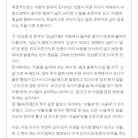
학문적으로는 어원이 밝혀져 있더라도 언중의 어원 의식이 약해져서 어
원으로부터 멀어진 형태가 널리 쓰이면 그 말을 표준어로 삼고, 어원에
충실한 형태이더라도 현실적으로 쓰이지 않는 말은 표준어로 삼지 않겠
다는 것을 다룬 조항이다.
① ‘강낭콩’은 중국의 ‘강남(江南)’ 지방에서 들여온 콩이기 때문에 붙여진
이름인데, ‘강남’의 형태가 변하여 ‘강낭’이 되었다. 제9항의 ‘남비’가 ‘냄
비’로 변한 것과 마찬가지로 언중이 이미 어원을 인식하지 않고 변한 형
태대로 발음하는 언어 현실을 그대로 반영하여 ‘강낭콩’으로 쓰게 한 것
이다.
② 예전에는 ‘지붕을 일 때에 쓰는 새끼’와 ‘좁은 골목이나 길’을 모두 ‘고
샅’으로 써 왔는데, 앞의 뜻의 말에 대해 어원 의식이 희박해져서 조사가
붙은 형태가 [고사시/고사슬] 등으로 발음되고 있으므로 앞의 뜻의 말을
‘고삿’으로 정한 것이다. ‘속고삿’은 초가지붕을 일 때 이엉을 얹기 전에
지붕 위에 건너질러 잡아매는 새끼이고, ‘겉고삿’은 이엉을 얹은 위에 걸
쳐 매는 새끼이다.
③ ‘월세(月貰)’와 뜻이 같은 말로서 과거에는 ‘삭월세’와 ‘사글세’가 모두
쓰였다. 그러나 ‘삭월세’를 한자어 ‘朔月貰’로 보는 것은 ‘사글세’의 음을
단순히 한자로 흉내 낸 것으로 보아 ‘사글세’만을 표준으로 삼은 것이다.
다만, 어원 의식이 여전히 남아 있어 어원을 의식한 형태가 쓰이는 것들
은 그 짝이 되는 비어원적인 형태보다 더 우선적으로 표준어 자격을 주도