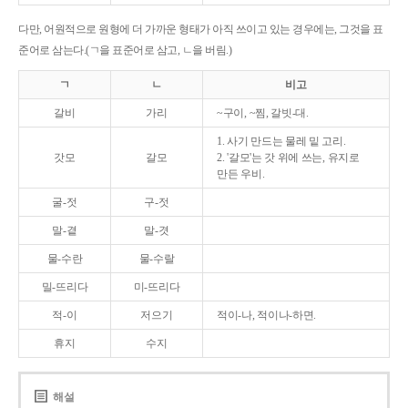
다만, 어원적으로 원형에 더 가까운 형태가 아직 쓰이고 있는 경우에는, 그것을 표
준어로 삼는다.(ㄱ을 표준어로 삼고, ㄴ을 버림.)
ㄱ
ㄴ
비고
갈비
가리
~구이, ~찜, 갈빗-대.
1. 사기 만드는 물레 밑 고리.
갓모
갈모
2. '갈모'는 갓 위에 쓰는, 유지로
만든 우비.
굴-젓
구-젓
말-곁
말-겻
물-수란
물-수랄
밀-뜨리다
미-뜨리다
적-이
저으기
적이-나, 적이나-하면.
휴지
수지
해설