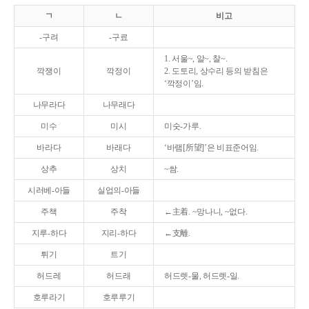
ㄱ
ㄴ
비고
-구려
-구료
1. 서울~, 알~, 찰~.
깍쟁이
깍정이
2. 도토리, 상수리 등의 받침은
‘깍정이’임.
나무라다
나무래다
미수
미시
미숫-가루.
바라다
바래다
‘바램[所望]’은 비표준어임.
상추
상치
~쌈.
시러베-아들
실업의-아들
주책
주착
←主着. ~망나니, ~없다.
지루-하다
지리-하다
←支離.
튀기
트기
허드레
허드래
허드렛-물, 허드렛-일.
호루라기
호루루기