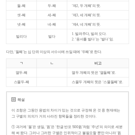
둘-째
두-째
‘제2, 두 개째’의 뜻.
셋-째
세-째
‘제3, 세 개째’의 뜻.
넷-째
네-째
‘제4, 네 개째’의 뜻.
1. 빌려주다, 빌려 오다.
빌리다
빌다
2. ‘용서를 빌다’는 ‘빌다’임.
다만, ‘둘째’는 십 단위 이상의 서수사에 쓰일 때에 ‘두째’로 한다.
ㄱ
ㄴ
비고
열두-째
열두 개째의 뜻은 ‘열둘째’로.
스물두-째
스물두 개째의 뜻은 ‘스물둘째’로.
해설
이 조항은 그동안 용법의 차이가 있는 것으로 규정해 온 것 중 현재에는
그 구별의 의의가 거의 사라진 항목들을 정리한 것이다.
① 과거에 ‘돌’은 생일, ‘돐’은 ‘한글 반포 500돐’처럼 ‘주년’의 의미로 세분
해 써 왔다. 그러나 그러한 구별은 인위적이고 불필요할 뿐만 아니라 ‘돐