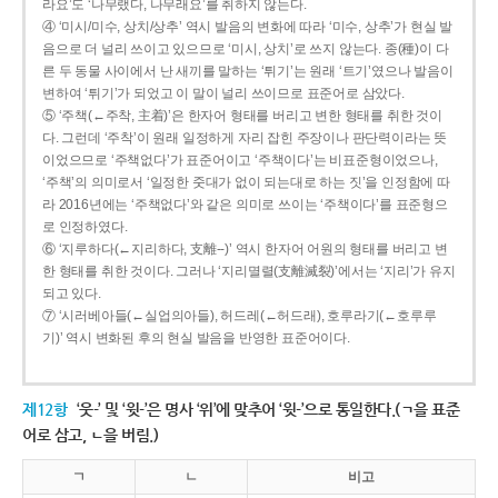
라요’도 ‘나무랬다, 나무래요’를 취하지 않는다.
④ ‘미시/미수, 상치/상추’ 역시 발음의 변화에 따라 ‘미수, 상추’가 현실 발
음으로 더 널리 쓰이고 있으므로 ‘미시, 상치’로 쓰지 않는다. 종(種)이 다
른 두 동물 사이에서 난 새끼를 말하는 ‘튀기’는 원래 ‘트기’였으나 발음이
변하여 ‘튀기’가 되었고 이 말이 널리 쓰이므로 표준어로 삼았다.
⑤ ‘주책(←주착, 主着)’은 한자어 형태를 버리고 변한 형태를 취한 것이
다. 그런데 ‘주착’이 원래 일정하게 자리 잡힌 주장이나 판단력이라는 뜻
이었으므로 ‘주책없다’가 표준어이고 ‘주책이다’는 비표준형이었으나,
‘주책’의 의미로서 ‘일정한 줏대가 없이 되는대로 하는 짓’을 인정함에 따
라 2016년에는 ‘주책없다’와 같은 의미로 쓰이는 ‘주책이다’를 표준형으
로 인정하였다.
⑥ ‘지루하다(←지리하다, 支離--)’ 역시 한자어 어원의 형태를 버리고 변
한 형태를 취한 것이다. 그러나 ‘지리멸렬(支離滅裂)’에서는 ‘지리’가 유지
되고 있다.
⑦ ‘시러베아들(←실업의아들), 허드레(←허드래), 호루라기(←호루루
기)’ 역시 변화된 후의 현실 발음을 반영한 표준어이다.
제12항
‘웃-’ 및 ‘윗-’은 명사 ‘위’에 맞추어 ‘윗-’으로 통일한다.(ㄱ을 표준
어로 삼고, ㄴ을 버림.)
ㄱ
ㄴ
비고