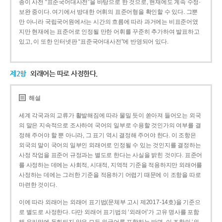
종이 사전 “표준국어대사전”을 바탕으로 한 것으로, 현재에도 계속 수정·
보완 중이다. 여기에서 방대한 어휘의 표준어형을 확인할 수 있다. 그뿐
만 아니라 국립국어원에서는 시간의 흐름에 따라 과거에는 비표준어였
지만 현재에는 표준어로 인정될 만한 어휘를 꾸준히 추가하여 발표하고
있고, 이 또한 인터넷판 “표준국어대사전”에 반영되어 있다.
제2항
외래어는 따로 사정한다.
해설
세계 각국과의 교류가 활발해짐에 따라 물밀 듯이 쏟아져 들어오는 외국
의 말은 지속적으로 조사하여 국어의 일부로 수용할 것인가의 여부를 결
정해 주어야 할 뿐 아니라, 그 표기 역시 결정해 주어야 한다. 이 조항은
외국의 말이 국어의 일부인 외래어로 인정될 수 있는 것인지를 결정하는
사정 작업을 표준어 규정과는 별도로 한다는 사실을 밝힌 것이다. 표준어
를 사정하는 데에는 사회적, 시대적, 지역적 기준을 적용하지만 외래어를
사정하는 데에는 그러한 기준을 적용하기 어렵기 때문에 이 조항을 따로
마련한 것이다.
이에 따라 외래어는 외래어 표기법(문체부 고시 제2017-14호)을 기준으
로 별도로 사정한다. 다만 외래어 표기법의 ‘외래어’가 고유 명사를 포함