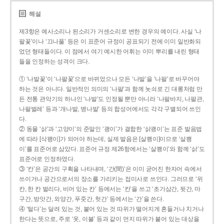
해설
제3항은 예사소리나 된소리가 거센소리로 변한 경우의 예이다. 사실 ‘나
팔꽃’이나 ‘끄나풀’ 등은 이 표준어 규정이 공표되기 전에 이미 일반화되
었던 형태들이다. 이 점에서 여기 예시한 어휘는 이미 뿌리를 내린 형태
들을 인정하는 성격이 크다.
① ‘나발꽃’이 ‘나팔꽃’으로 바뀌었으나 모든 ‘나발’을 ‘나팔’로 바꾸어야
하는 것은 아니다. 일반적인 의미의 ‘나팔’과 함께 놋쇠로 긴 대롱처럼 만
든 전통 관악기의 하나인 ‘나발’도 인정될 뿐만 아니라 ‘나팔바지, 나팔관,
나팔벌레’ 등과 ‘개나발, 병나발’ 등의 합성어에서도 각각 구별되어 쓰인
다.
② 동물 ‘삵’과 ‘고양이’의 준말인 ‘괭이’가 결합한 ‘삵괭이’는 표준 발음법
에 따라 [삭꽹이]가 되어야 하는데, 실제 발음은 [살쾡이]이므로 ‘살쾡
이’를 표준어로 삼았다. 표준어 규정 제26항에서는 ‘살쾡이’와 함께 ‘삵’도
표준어로 인정하였다.
③ ‘칸’은 공간의 구획을 나타내며, ‘간(間)’은 이미 굳어진 한자어 속에서
쓰이거나 공간으로서의 장소를 가리키는 접미사로 쓰인다. 그러므로 ‘위
칸, 한 칸 벌리다, 비어 있는 칸’ 등에서는 ‘칸’을 쓰고 ‘초가삼간, 뒷간, 마
구간, 방앗간, 외양간, 푸줏간, 헛간’ 등에서는 ‘간’을 쓴다.
④ ‘털다’는 달려 있는 것, 붙어 있는 것 따위가 떨어지게 흔들거나 치거나
한다는 뜻으로, 주로 ‘옷, 이불’ 등과 같이 먼지 따위가 붙어 있는 대상을