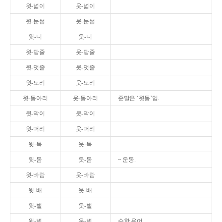
윗-넓이
웃-넓이
윗-눈썹
웃-눈썹
윗-니
웃-니
윗-당줄
웃-당줄
윗-덧줄
웃-덧줄
윗-도리
웃-도리
윗-동아리
웃-동아리
준말은 ‘윗동’임.
윗-막이
웃-막이
윗-머리
웃-머리
윗-목
웃-목
윗-몸
웃-몸
~ 운동.
윗-바람
웃-바람
윗-배
웃-배
윗-벌
웃-벌
윗-변
웃-변
수학 용어.