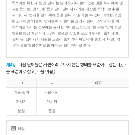
목적어로 취한다. 반면 ‘떨다’는 달려 있거나 붙어 있는 것을 쳐서 떼어 낸
다는 뜻으로, ‘먼지, 재’ 등과 같이 떨어져 나가는 대상을 목적어로 취한
다. 따라서 ‘먼지를 떨기 위해 옷을 털다’와 같이 쓸 수 있다. 이러한 쓰임
을 고려하면 ‘재떨이, 먼지떨이’가 올바른 표기가 된다. 그러나 ‘재물’이
목적어로 쓰이는 경우에는 유사한 의미로도 쓰인다. ‘털다’는 ‘남이 가진
재물을 몽땅 빼앗거나 그것이 보관된 장소를 모조리 뒤지어 훔치다’를,
‘떨다’는 ‘남에게서 재물을 모조리 훔치거나 빼앗다’를 뜻한다. 다만, ‘먹
다’와 결합해 합성어로 쓸 때에는 ‘털어먹다’로 쓴다.
제4항
다음 단어들은 거센소리로 나지 않는 형태를 표준어로 삼는다.(ㄱ
을 표준어로 삼고, ㄴ을 버림.)
ㄱ
ㄴ
비고
가을-갈이
가을-카리
거시기
거시키
분침
푼침
해설