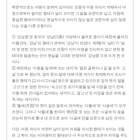
학문적으로는 어원이 밝혀져 있더라도 언중의 어원 의식이 약해져서 어
원으로부터 멀어진 형태가 널리 쓰이면 그 말을 표준어로 삼고, 어원에
충실한 형태이더라도 현실적으로 쓰이지 않는 말은 표준어로 삼지 않겠
다는 것을 다룬 조항이다.
① ‘강낭콩’은 중국의 ‘강남(江南)’ 지방에서 들여온 콩이기 때문에 붙여진
이름인데, ‘강남’의 형태가 변하여 ‘강낭’이 되었다. 제9항의 ‘남비’가 ‘냄
비’로 변한 것과 마찬가지로 언중이 이미 어원을 인식하지 않고 변한 형
태대로 발음하는 언어 현실을 그대로 반영하여 ‘강낭콩’으로 쓰게 한 것
이다.
② 예전에는 ‘지붕을 일 때에 쓰는 새끼’와 ‘좁은 골목이나 길’을 모두 ‘고
샅’으로 써 왔는데, 앞의 뜻의 말에 대해 어원 의식이 희박해져서 조사가
붙은 형태가 [고사시/고사슬] 등으로 발음되고 있으므로 앞의 뜻의 말을
‘고삿’으로 정한 것이다. ‘속고삿’은 초가지붕을 일 때 이엉을 얹기 전에
지붕 위에 건너질러 잡아매는 새끼이고, ‘겉고삿’은 이엉을 얹은 위에 걸
쳐 매는 새끼이다.
③ ‘월세(月貰)’와 뜻이 같은 말로서 과거에는 ‘삭월세’와 ‘사글세’가 모두
쓰였다. 그러나 ‘삭월세’를 한자어 ‘朔月貰’로 보는 것은 ‘사글세’의 음을
단순히 한자로 흉내 낸 것으로 보아 ‘사글세’만을 표준으로 삼은 것이다.
다만, 어원 의식이 여전히 남아 있어 어원을 의식한 형태가 쓰이는 것들
은 그 짝이 되는 비어원적인 형태보다 더 우선적으로 표준어 자격을 주도