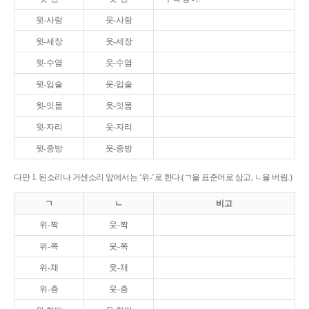
윗-사랑
웃-사랑
윗-세장
웃-세장
윗-수염
웃-수염
윗-입술
웃-입술
윗-잇몸
웃-잇몸
윗-자리
웃-자리
윗-중방
웃-중방
다만 1. 된소리나 거센소리 앞에서는 ‘위-’로 한다.(ㄱ을 표준어로 삼고, ㄴ을 버림.)
ㄱ
ㄴ
비고
위-짝
웃-짝
위-쪽
웃-쪽
위-채
웃-채
위-층
웃-층