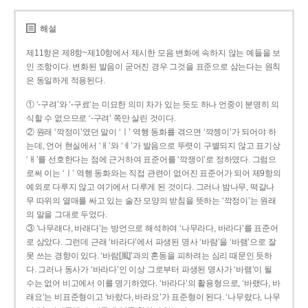
해설
제11항은 제8항~제10항에서 제시한 모음 변화에 속하지 않는 예들을 보
인 조항이다. 변화된 발음이 굳어진 경우 그것을 표준으로 삼는다는 원칙
은 동일하게 적용된다.
① ‘-구려’와 ‘-구료’는 미묘한 의미 차가 있는 듯도 하나 언중이 분명히 의
식할 수 없으므로 ‘-구려’ 쪽만 살린 것이다.
② 원래 ‘깍정이’였던 말이 ‘ㅣ’ 역행 동화를 겪으면 ‘깍젱이’가 되어야 하
는데, 언어 현실에서 ‘ㅐ’와 ‘ㅔ’가 발음으로 뚜렷이 구별되지 않고 표기상
‘ㅐ’를 선호한다는 점에 근거하여 표준어를 ‘깍쟁이’로 정하였다. 그럼으
로써 이는 ‘ㅣ’ 역행 동화와는 직접 관련이 없어진 표준어가 되어 제9항의
예외로 다루지 않고 여기에서 다루게 된 것이다. 그러나 밤나무, 떡갈나
무 따위의 열매를 싸고 있는 술잔 모양의 받침을 뜻하는 ‘깍정이’는 원래
의 말을 그대로 두었다.
③ ‘나무래다, 바래다’는 방언으로 해석하여 ‘나무라다, 바라다’를 표준어
로 삼았다. 그런데 근래 ‘바라다’에서 파생된 명사 ‘바람’을 ‘바램’으로 잘
못 쓰는 경향이 있다. ‘바람[風]’과의 혼동을 피하려는 심리 때문인 듯하
다. 그러나 동사가 ‘바라다’인 이상 그로부터 파생된 명사가 ‘바램’이 될
수는 없어 비고에서 이를 명기하였다. ‘바라다’의 활용형으로, ‘바랬다, 바
래요’는 비표준형이고 ‘바랐다, 바라요’가 표준형이 된다. ‘나무랐다, 나무