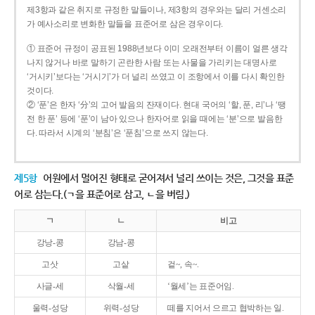
제3항과 같은 취지로 규정한 말들이나, 제3항의 경우와는 달리 거센소리
가 예사소리로 변화한 말들을 표준어로 삼은 경우이다.
① 표준어 규정이 공표된 1988년보다 이미 오래전부터 이름이 얼른 생각
나지 않거나 바로 말하기 곤란한 사람 또는 사물을 가리키는 대명사로
‘거시키’보다는 ‘거시기’가 더 널리 쓰였고 이 조항에서 이를 다시 확인한
것이다.
② ‘푼’은 한자 ‘分’의 고어 발음의 잔재이다. 현대 국어의 ‘할, 푼, 리’나 ‘땡
전 한 푼’ 등에 ‘푼’이 남아 있으나 한자어로 읽을 때에는 ‘분’으로 발음한
다. 따라서 시계의 ‘분침’은 ‘푼침’으로 쓰지 않는다.
제5항
어원에서 멀어진 형태로 굳어져서 널리 쓰이는 것은, 그것을 표준
어로 삼는다.(ㄱ을 표준어로 삼고, ㄴ을 버림.)
ㄱ
ㄴ
비고
강낭-콩
강남-콩
고삿
고샅
겉~, 속~.
사글-세
삭월-세
‘월세’는 표준어임.
울력-성당
위력-성당
떼를 지어서 으르고 협박하는 일.