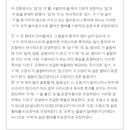
이 조항에서는 ‘암’과 ‘수’를 구별하여 쓸 때의 기본적 표준어는 ‘암’과
‘수’임을 분명히 밝혔다. ‘암’과 ‘수’는 역사적으로 ‘암ㅎ, 수ㅎ’과 같이
‘ㅎ’을 맨 마지막 음으로 가지고 있는 말이었으나 현대에 와서는 이러한
‘ㅎ’이 모두 떨어졌으므로 떨어진 형태를 기본적인 표준어로 규정하였다.
① ‘ㅎ’은 현대의 단어들에도 그 발음의 흔적이 많이 남아 있는데, 이
‘ㅎ’이 뒤의 예사소리와 결합하면 거센소리로 축약되는 일이 흔하여 이
조항에서 부가적으로 규정하였다. 즉 ‘암ㅎ’에 ‘개, 닭, 병아리’가 결합하
면 각각 ‘암캐, 암탉, 암평아리’가 되고 ‘수ㅎ’에 ‘개, 닭, 병아리’가 결합하
면 각각 ‘수캐, 수탉, 수평아리’가 되는 언어 현실을 존중하였다. 이러한
축약은 ‘다만 1’ 규정에서 언급한 예들에만 해당되는 것이므로 ‘암ㅎ, 수
ㅎ’에 ‘고양이’가 결합하더라도 ‘암고양이, 수고양이’와 같은 형태가 표준
어가 된다. 발음도 [암고양이], [수고양이]가 표준 발음이다.
② ‘수’와 뒤의 말이 결합할 때, 발음상 [ㄴ(ㄴ)] 첨가가 일어나거나 뒤의 예
사소리가 된소리가 되는 경우 사이시옷과 유사한 효과를 보이는 것이라
판단하여 ‘수’에 ‘ㅅ’을 붙인 ‘숫’을 표준어형으로 규정하였다. 이러한 경
우에는 ‘다만 2’ 규정에서 언급한 예들만 해당한다. ‘숫양, 숫염소’는 발음
이 [순냥], [순념소]이지 [수양], [수염소]가 아니므로 ‘수양, 수염소’와 같은
형태를 비표준어로 규정하였다. 또 ‘숫쥐’는 발음이 [숟쮜]이지 [수쥐]가
아니므로 ‘수쥐’와 같은 형태를 비표준어로 규정하였다.