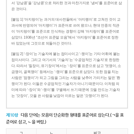
서 ‘강남콩’을 ‘강낭콩’으로 처리한 것과 마찬가지로 ‘냄비’를 표준어로 삼
은 것이다.
[붙임 1] ‘아지랑이’는 과거의 대사전들에서 ‘아지랭이’로 고쳐진 것이 교
과서에 반영되어 ‘아지랭이’가 표준어로 쓰여 왔으나, 현대 언중의 직관
이 ‘아지랑이’를 표준으로 인식하는 경향이 강해 ‘아지랑이’를 표준어로
삼았다. 1936년 “조선어 표준말 모음”에서 ‘아지랑이’를 표준어로 정한
바 있었는데 그것으로 되돌아간 것이다.
[붙임 2] ‘-장이’는 기술자에 붙는 접미사이고 ‘-쟁이’는 기타 어휘에 붙는
접미사이다. 그리고 여기서의 ‘기술자’는 ‘수공업적인 기술자’로 한정한
다. 따라서 ‘칠장이, 유기장이’에서는 ‘-장이’를 표준으로 삼고 ‘멋쟁이, 소
금쟁이, 골목쟁이’ 등에서는 ‘-쟁이’를 표준으로 삼았다. 또한 점을 치는
사람은 ‘점쟁이’가 되고 그림을 그리는 사람을 낮추어 가리키는 말은 ‘환
쟁이’가 된다. 이들은 수공업적인 기술자가 아니기 때문이다. 이처럼 의
미에 따라 ‘-장이’와 ‘-쟁이’를 구별해서 쓰기 때문에 갓을 만드는 기술자
는 ‘갓장이’, 갓을 쓴 사람을 낮잡아 이르는 말은 ‘갓쟁이’가 된다.
제10항
다음 단어는 모음이 단순화한 형태를 표준어로 삼는다.(ㄱ을 표
준어로 삼고, ㄴ을 버림.)
ㄱ
ㄴ
비고