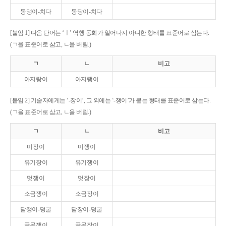
동댕이-치다
동당이-치다
[붙임 1] 다음 단어는 ‘ㅣ’ 역행 동화가 일어나지 아니한 형태를 표준어로 삼는다.
(ㄱ을 표준어로 삼고, ㄴ을 버림.)
ㄱ
ㄴ
비고
아지랑이
아지랭이
[붙임 2] 기술자에게는 ‘-장이’, 그 외에는 ‘-쟁이’가 붙는 형태를 표준어로 삼는다.
(ㄱ을 표준어로 삼고, ㄴ을 버림.)
ㄱ
ㄴ
비고
미장이
미쟁이
유기장이
유기쟁이
멋쟁이
멋장이
소금쟁이
소금장이
담쟁이-덩굴
담장이-덩굴
골목쟁이
골목장이