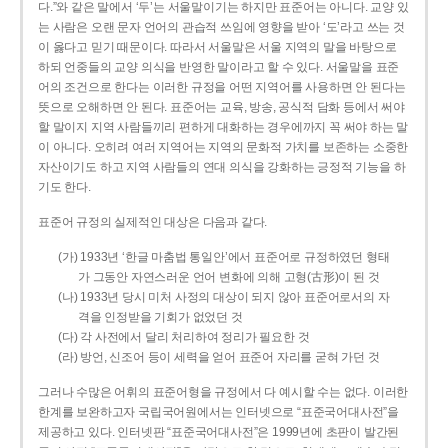
다.”와 같은 말에서 ‘두’는 서울말이기는 하지만 표준어는 아니다. 교양 있
는 사람은 오랜 문자 언어의 관습적 쓰임에 영향을 받아 ‘도’라고 쓰는 것
이 옳다고 믿기 때문이다. 따라서 서울말은 서울 지역의 말을 바탕으로
하되 언중들의 교양 의식을 반영한 말이라고 할 수 있다. 서울말을 표준
어의 조건으로 한다는 이러한 규정을 어떤 지역어를 사용하면 안 된다는
뜻으로 오해하면 안 된다. 표준어는 교육, 방송, 공식적 담화 등에서 써야
할 말이지 지역 사람들끼리 편하게 대화하는 경우에까지 꼭 써야 하는 말
이 아니다. 오히려 여러 지역어는 지역의 문화적 가치를 보존하는 소중한
자산이기도 하고 지역 사람들의 연대 의식을 강화하는 긍정적 기능을 하
기도 한다.
표준어 규정의 실제적인 대상은 다음과 같다.
(가) 1933년 ‘한글 마춤법 통일안’에서 표준어로 규정하였던 형태
가 그동안 자연스러운 언어 변화에 의해 고형(古形)이 된 것
(나) 1933년 당시 미처 사정의 대상이 되지 않아 표준어로서의 자
격을 인정받을 기회가 없었던 것
(다) 각 사전에서 달리 처리하여 정리가 필요한 것
(라) 방언, 신조어 등이 세력을 얻어 표준어 자리를 굳혀 가던 것
그러나 수많은 어휘의 표준어형을 규정에서 다 예시할 수는 없다. 이러한
한계를 보완하고자 국립국어원에서는 인터넷으로 “표준국어대사전”을
제공하고 있다. 인터넷판 “표준국어대사전”은 1999년에 초판이 발간된