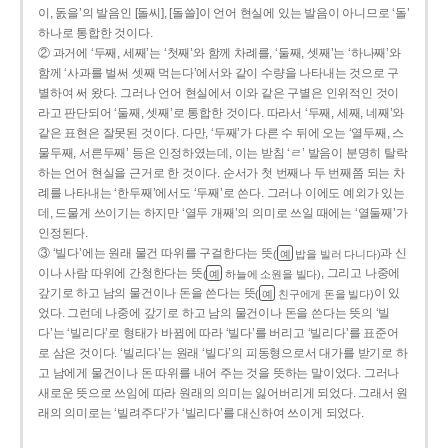
이, 돐을’의 발음인 [돌씨], [돌쓸]이 언어 현실에 있는 발음이 아니므로 ‘돌’
하나로 통합한 것이다.
② 과거에 ‘두째, 세째’는 ‘첫째’와 함께 차례를, ‘둘째, 셋째’는 ‘하나째’와
함께 ‘사과를 벌써 셋째 먹는다’에서와 같이 수량을 나타내는 것으로 구
별하여 써 왔다. 그러나 언어 현실에서 이와 같은 구별은 인위적인 것이
라고 판단되어 ‘둘째, 셋째’로 통합한 것이다. 따라서 ‘두째, 세째, 네째’와
같은 표현은 잘못된 것이다. 다만, ‘두째’가 다른 수 뒤에 오는 ‘열두째, 스
물두째, 서른두째’ 등은 인정하였는데, 이는 받침 ‘ㄹ’ 발음이 분명히 탈락
하는 언어 현실을 근거로 한 것이다. 순서가 첫 번째나 두 번째쯤 되는 차
례를 나타내는 ‘한두째’에서도 ‘두째’로 쓴다. 그러나 이에도 예외가 있는
데, 드물게 쓰이기는 하지만 ‘열두 개째’의 의미로 쓰일 때에는 ‘열둘째’가
인정된다.
③ ‘빌다’에는 원래 물건 따위를 구걸한다는 뜻
과 신
(
밥을 빌러 다니다)
예
이나 사람 따위에 간청한다는 뜻
, 그리고 나중에
(
하늘에 소원을 빌다)
예
갚기로 하고 남의 물건이나 돈을 쓴다는 뜻
이 있
(
친구에게 돈을 빌다)
예
었다. 그런데 나중에 갚기로 하고 남의 물건이나 돈을 쓴다는 뜻의 ‘빌
다’는 ‘빌리다’로 형태가 바뀜에 따라 ‘빌다’를 버리고 ‘빌리다’를 표준어
로 삼은 것이다. ‘빌리다’는 원래 ‘빌다’의 피동형으로서 대가를 받기로 하
고 남에게 물건이나 돈 따위를 내어 주는 것을 뜻하는 말이었다. 그러나
새로운 뜻으로 쓰임에 따라 원래의 의미는 잃어버리게 되었다. 그래서 원
래의 의미로는 ‘빌려주다’가 ‘빌리다’를 대신하여 쓰이게 되었다.