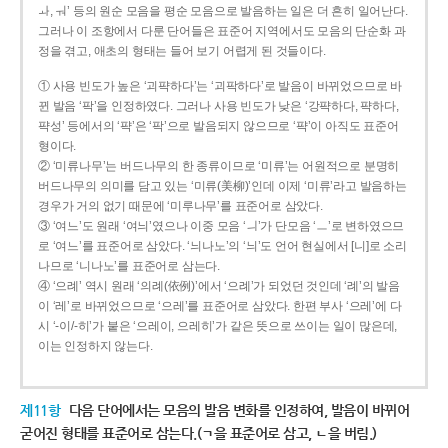
ㅘ, ㅝ’ 등의 원순 모음을 평순 모음으로 발음하는 일은 더 흔히 일어난다.
그러나 이 조항에서 다룬 단어들은 표준어 지역에서도 모음의 단순화 과
정을 겪고, 애초의 형태는 들어 보기 어렵게 된 것들이다.
① 사용 빈도가 높은 ‘괴퍅하다’는 ‘괴팍하다’로 발음이 바뀌었으므로 바
뀐 발음 ‘팍’을 인정하였다. 그러나 사용 빈도가 낮은 ‘강퍅하다, 퍅하다,
퍅성’ 등에서의 ‘퍅’은 ‘팍’으로 발음되지 않으므로 ‘퍅’이 아직도 표준어
형이다.
② ‘미류나무’는 버드나무의 한 종류이므로 ‘미류’는 어원적으로 분명히
버드나무의 의미를 담고 있는 ‘미류(美柳)’인데 이제 ‘미류’라고 발음하는
경우가 거의 없기 때문에 ‘미루나무’를 표준어로 삼았다.
③ ‘여느’도 원래 ‘여늬’였으나 이중 모음 ‘ㅢ’가 단모음 ‘ㅡ’로 변하였으므
로 ‘여느’를 표준어로 삼았다. ‘늬나노’의 ‘늬’도 언어 현실에서 [니]로 소리
나므로 ‘니나노’를 표준어로 삼는다.
④ ‘으례’ 역시 원래 ‘의례(依例)’에서 ‘으례’가 되었던 것인데 ‘례’의 발음
이 ‘레’로 바뀌었으므로 ‘으레’를 표준어로 삼았다. 한편 부사 ‘으레’에 다
시 ‘-이/-히’가 붙은 ‘으레이, 으레히’가 같은 뜻으로 쓰이는 일이 많은데,
이는 인정하지 않는다.
제11항
다음 단어에서는 모음의 발음 변화를 인정하여, 발음이 바뀌어
굳어진 형태를 표준어로 삼는다.(ㄱ을 표준어로 삼고, ㄴ을 버림.)