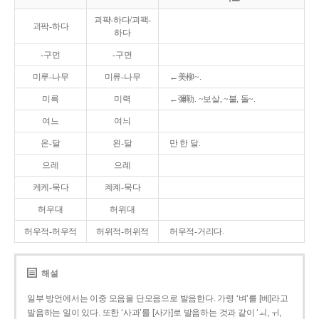
괴퍅-하다/괴팩-
괴팍-하다
하다
-구먼
-구면
미루-나무
미류-나무
←美柳~.
미륵
미력
←彌勒. ~보살, ~불, 돌~.
여느
여늬
온-달
왼-달
만 한 달.
으레
으례
케케-묵다
켸켸-묵다
허우대
허위대
허우적-허우적
허위적-허위적
허우적-거리다.
해설
일부 방언에서는 이중 모음을 단모음으로 발음한다. 가령 ‘벼’를 [베]라고
발음하는 일이 있다. 또한 ‘사과’를 [사가]로 발음하는 것과 같이 ‘ㅚ, ㅟ,