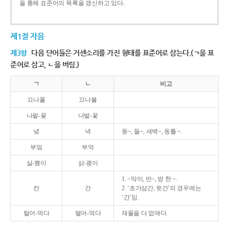
을 통해 표준어의 목록을 갱신하고 있다.
제1절 자음
제3항
다음 단어들은 거센소리를 가진 형태를 표준어로 삼는다.(ㄱ을 표
준어로 삼고, ㄴ을 버림.)
ㄱ
ㄴ
비고
끄나풀
끄나불
나팔-꽃
나발-꽃
녘
녁
동~, 들~, 새벽~, 동틀 ~.
부엌
부억
살-쾡이
삵-괭이
1. ~막이, 빈~, 방 한 ~.
칸
간
2. ‘초가삼간, 윗간’의 경우에는
‘간’임.
털어-먹다
떨어-먹다
재물을 다 없애다.