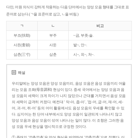
다만, 어원 의식이 강하게 작용하는 다음 단어에서는 양성 모음 형태를 그대로 표
준어로 삼는다.(ㄱ을 표준어로 삼고, ㄴ을 버림.)
ㄱ
ㄴ
비고
부조(扶助)
부주
~금, 부좃-술.
사돈(査頓)
사둔
밭~, 안~.
삼촌(三寸)
삼춘
시~, 외~, 처~.
해설
우리말에는 양성 모음은 양성 모음끼리, 음성 모음은 음성 모음끼리 어울
리는 모음 조화(母音調和) 현상이 있다. 중세 국어에서는 양성 모음과 음
성 모음의 세력이 크게 차이가 나지 않았으나 근대를 거치면서 음성 모음
의 세력이 급격히 커졌다. 예컨대 ‘ 막-아, 좁-아’, ‘접-어, 굽-어, 재-어, 세-
어, 괴-어, 쥐-어’ 등의 어미 활용에서도 음성 모음의 우세를 확인할 수 있
다. 심지어는 한 단어 내부에서도 양성 모음이 일관되게 나타나지 않고
양성 모음과 음성 모음이 섞여 나타나는 일이 많다. 이 조항은 그러한 음
성 모음 우세 현상을 명시적으로 규정한 것이다.
① 종래의 ‘깡총깡총’은 언어 현실을 반영하여 ‘깡충깡충’으로 정했다. 이