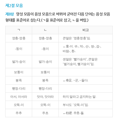
제2절 모음
제8항
양성 모음이 음성 모음으로 바뀌어 굳어진 다음 단어는 음성 모음
형태를 표준어로 삼는다.(ㄱ을 표준어로 삼고, ㄴ을 버림.)
ㄱ
ㄴ
비고
깡충-깡충
깡총-깡총
큰말은 ‘껑충껑충’임.
←童-이. 귀-, 막-, 선-, 쌍-, 검-,
-둥이
-동이
바람-, 흰-.
센말은 ‘빨가숭이’, 큰말은
발가-숭이
발가-송이
‘벌거숭이, 뻘거숭이’임.
보퉁이
보통이
봉죽
봉족
←奉足. ~꾼, ~들다.
뻗정-다리
뻗장-다리
아서, 아서라
앗아, 앗아라
하지 말라고 금지하는 말.
오뚝-이
오똑-이
부사도 ‘오뚝-이’임.
주추
주초
←柱礎. 주춧-돌.