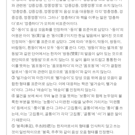
와 관련된 ‘강중강중, 깡쭝깡쭝’도 ‘강종강종, 깡쫑깡쫑’으로 쓰지 않는다.
‘깡충깡충, 강중강중, 깡쭝깡쭝’의 음성 모음 대응형은 각각 ‘껑충껑충, 겅
중겅중, 껑쭝껑쭝’이다. 그러나 ‘ 껑충하다’와 짝을 이루는 말은 ‘깡총하
다’로서 ‘깡충하다’가 오히려 비표준어이다.
② ‘-동이’도 음성 모음화를 인정하여 ‘-둥이’를 표준어로 삼았다. ‘-둥이’의
어원은 아이 ‘동(童)’을 쓴 ‘동이(童-)’이지만 현실 발음에서 멀어진 것으로
인정되어 ‘-둥이’를 표준으로 삼았다. 그에 따라 ‘귀둥이, 막둥이, 쌍둥이,
바람둥이, 흰둥이’에서 모두 ‘-둥이’를 쓴다. 다만, ‘쌍둥이’와는 별개로 ‘쌍
동밤’과 같은 단어에서는 한자어 ‘쌍동(雙童)’의 발음이 살아 있는 것으로
판단되므로 ‘쌍둥밤’으로 쓰지 않는다. 또 살이 올라 보드랍고 통통한 아
이를 뜻하는 ‘옴포동이’는 ‘옴포동하다’의 어근 ‘옴포동’에 ‘-이’가 결합된
말로서 ‘-둥이’와 관련이 없으므로 ‘옴포둥이’와 같이 쓰지 않는다.
③ ‘발가숭이’와 마찬가지로 ‘빨가숭이’도 양성 모음 뒤에 음성 모음이 결
합한 형태를 표준어로 삼는다. 이에 대응하는 짝은 ‘벌거숭이, 뻘거숭
이’이다. 그러나 ‘애송이’는 ‘애숭이’를 인정하지 않는다.
④ 물건을 보에 싸서 꾸려 놓은 것을 뜻하는 ‘보퉁이’와 함께 눈두덩의 불
룩한 부분을 뜻하는 ‘눈퉁이’나 미련한 사람을 낮추어 가리키는 ‘미련퉁
이’ 등에서도 ‘-퉁이’를 쓴다. 그러나 ‘고집통이, 골통이’에서는 ‘통이’를 쓰
는데, 이는 ‘고집통이, 골통이’가 각각 ‘고집통’, ‘골통’에 ‘-이’가 붙은 말이
기 때문이다.
⑤ ‘봉족(奉足), 주초(柱礎)’는 한자어로서의 형태를 인식하지 않고 쓰는
것이 일반적이므로 ‘봉죽, 주추’와 같이 음성 모음 형태를 인정했다.