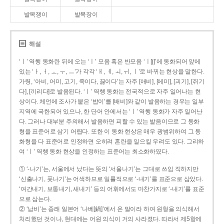
발목쟁이
발목장이
해설
‘ㅣ’ 역행 동화란 뒤에 오는 ‘ㅣ’ 모음 혹은 반모음 ‘ㅣ[j]’에 동화되어 앞에
있는 ‘ㅏ, ㅓ, ㅗ, ㅜ, ㅡ’가 각각 ‘ㅐ, ㅔ, ㅚ, ㅟ, ㅣ’로 바뀌는 현상을 말한다.
가령, ‘아비, 어미, 고기, 죽이다, 끓이다’는 자주 [애비], [에미], [괴기], [쥐기
다], [끼리다]로 발음된다. ‘ㅣ’ 역행 동화는 전국적으로 자주 일어나는 현
상이다. 체언에 조사가 붙은 ‘밥이’를 [배비]와 같이 발음하는 경우는 일부
지역에 국한되어 있으나, 한 단어 안에서는 ‘ㅣ’ 역행 동화가 자주 일어난
다. 그러나 대부분 주의해서 발음하면 피할 수 있는 발음이므로 그 동화
형을 표준어로 삼기 어렵다. 또한 이 동화 현상은 매우 광범위하여 그 동
화형을 다 표준어로 인정하면 오히려 혼란을 일으킬 우려도 있다. 그리하
여 ‘ㅣ’ 역행 동화 현상을 인정하는 표준어는 최소화하였다.
① ‘-나기’는, 서울에서 났다는 뜻의 ‘서울나기’는 그대로 쓰임 직하지만
‘신출나기, 풋나기’는 어색하므로 일률적으로 ‘-내기’를 표준으로 삼았다.
‘여간내기, 보통내기, 새내기’ 등의 어휘에서도 마찬가지로 ‘-내기’를 표준
으로 삼는다.
② ‘남비’는 종래 일본어 ‘나베[鍋]’에서 온 말이라 하여 원형을 의식해서
처리했던 것이나, 현대에는 어원 의식이 거의 사라졌다. 따라서 제5항에