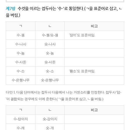
제7항
수컷을 이르는 접두사는 '수-'로 통일한다.(ㄱ을 표준어로 삼고, ㄴ
을 버림.)
ㄱ
ㄴ
비고
수-꿩
수-퀑/숫-꿩
'장끼'도 표준어임.
수-나사
숫-나사
수-놈
숫-놈
수-사돈
숫-사돈
수-소
숫-소
'황소'도 표준어임.
수-은행나무
숫-은행나무
다만 1. 다음 단어에서는 접두사 다음에서 나는 거센소리를 인정한다. 접두사 '암-
'이 결합되는 경우에도 이에 준한다.(ㄱ을 표준어로 삼고, ㄴ을 버림.)
ㄱ
ㄴ
비고
수-캉아지
숫-강아지
수-캐
숫-개