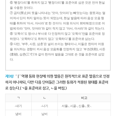
⑥ ‘뻗장다리’를 취하지 않고 ‘뻗정다리’를 표준어로 삼은 것은 언어 현실
을 수용한 것이다.
⑦ 금지(禁止)의 뜻을 나타내는 ‘앗아, 앗아라’는 빼앗는다는 원뜻과는 멀
어져서 단지 하지 말라는 뜻이 되었는데, 현실 발음에 따라 음성 모음 형
태를 취하여 ‘아서, 아서라’로 한 것이다. 어원 의식이 희박해졌으므로 어
법에 따라 ‘앗어, 앗어라’와 같이 적지 않고 ‘아서, 아서라’와 같이 적는다.
⑧ ‘오똑이’도 명사나 부사로 다 인정하지 않고 ‘오뚝이’만을 표준어로 정
하였다. ‘오똑하다’도 취하지 않고 ‘오뚝하다’를 표준어로 삼는다.
⑨ 다만, ‘부주, 사둔, 삼춘’은 널리 쓰이는 형태이나, 이들은 한자어 어원
을 의식하는 경향이 커서 음성 모음화를 인정하지 않고 ‘부조(扶助), 사돈
(査頓), 삼촌(三寸)’과 같이 한자어 발음을 그대로 쓴 것을 표준어로 삼았
다.
제9항
‘ㅣ’ 역행 동화 현상에 의한 발음은 원칙적으로 표준 발음으로 인정
하지 아니하되, 다만 다음 단어들은 그러한 동화가 적용된 형태를 표준어
로 삼는다.(ㄱ을 표준어로 삼고, ㄴ을 버림.)
ㄱ
ㄴ
비고
-내기
-나기
서울-, 시골-, 신출-, 풋-.
냄비
남비