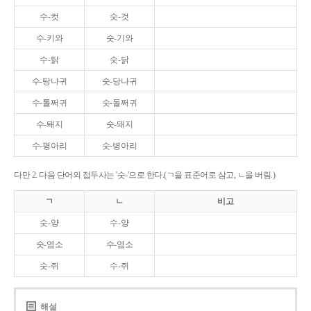
수-컷
숫-것
수-키와
숫-기와
수-탉
숫-닭
수-탕나귀
숫-당나귀
수-톨쩌귀
숫-돌쩌귀
수-퇘지
숫-돼지
수-평아리
숫-병아리
다만 2. 다음 단어의 접두사는 '숫-'으로 한다.(ㄱ을 표준어로 삼고, ㄴ을 버림.)
ㄱ
ㄴ
비고
숫-양
수-양
숫-염소
수-염소
숫-쥐
수-쥐
해설