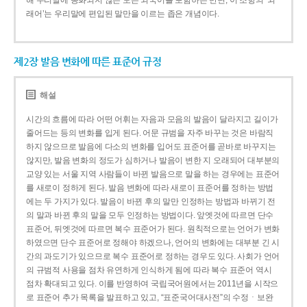
해 우리말에 동화되지 않은 모든 외국어를 포함하는 반면, 이 조항의 ‘외
래어’는 우리말에 편입된 말만을 이르는 좁은 개념이다.
제2장 발음 변화에 따른 표준어 규정
해설
시간의 흐름에 따라 어떤 어휘는 자음과 모음의 발음이 달라지고 길이가
줄어드는 등의 변화를 입게 된다. 어문 규범을 자주 바꾸는 것은 바람직
하지 않으므로 발음에 다소의 변화를 입어도 표준어를 곧바로 바꾸지는
않지만, 발음 변화의 정도가 심하거나 발음이 변한 지 오래되어 대부분의
교양 있는 서울 지역 사람들이 바뀐 발음으로 말을 하는 경우에는 표준어
를 새로이 정하게 된다. 발음 변화에 따라 새로이 표준어를 정하는 방법
에는 두 가지가 있다. 발음이 바뀐 후의 말만 인정하는 방법과 바뀌기 전
의 말과 바뀐 후의 말을 모두 인정하는 방법이다. 앞엣것에 따르면 단수
표준어, 뒤엣것에 따르면 복수 표준어가 된다. 원칙적으로는 언어가 변화
하였으면 단수 표준어로 정해야 하겠으나, 언어의 변화에는 대부분 긴 시
간의 과도기가 있으므로 복수 표준어로 정하는 경우도 있다. 사회가 언어
의 규범적 사용을 점차 유연하게 인식하게 됨에 따라 복수 표준어 역시
점차 확대되고 있다. 이를 반영하여 국립국어원에서는 2011년을 시작으
로 표준어 추가 목록을 발표하고 있고, “표준국어대사전”의 수정ㆍ보완