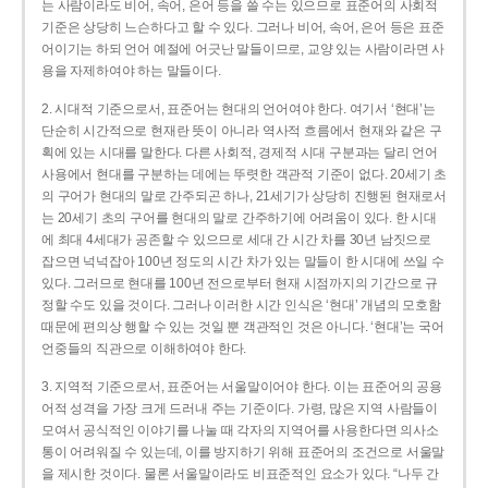
는 사람이라도 비어, 속어, 은어 등을 쓸 수는 있으므로 표준어의 사회적
기준은 상당히 느슨하다고 할 수 있다. 그러나 비어, 속어, 은어 등은 표준
어이기는 하되 언어 예절에 어긋난 말들이므로, 교양 있는 사람이라면 사
용을 자제하여야 하는 말들이다.
2. 시대적 기준으로서, 표준어는 현대의 언어여야 한다. 여기서 ‘현대’는
단순히 시간적으로 현재란 뜻이 아니라 역사적 흐름에서 현재와 같은 구
획에 있는 시대를 말한다. 다른 사회적, 경제적 시대 구분과는 달리 언어
사용에서 현대를 구분하는 데에는 뚜렷한 객관적 기준이 없다. 20세기 초
의 구어가 현대의 말로 간주되곤 하나, 21세기가 상당히 진행된 현재로서
는 20세기 초의 구어를 현대의 말로 간주하기에 어려움이 있다. 한 시대
에 최대 4세대가 공존할 수 있으므로 세대 간 시간 차를 30년 남짓으로
잡으면 넉넉잡아 100년 정도의 시간 차가 있는 말들이 한 시대에 쓰일 수
있다. 그러므로 현대를 100년 전으로부터 현재 시점까지의 기간으로 규
정할 수도 있을 것이다. 그러나 이러한 시간 인식은 ‘현대’ 개념의 모호함
때문에 편의상 행할 수 있는 것일 뿐 객관적인 것은 아니다. ‘현대’는 국어
언중들의 직관으로 이해하여야 한다.
3. 지역적 기준으로서, 표준어는 서울말이어야 한다. 이는 표준어의 공용
어적 성격을 가장 크게 드러내 주는 기준이다. 가령, 많은 지역 사람들이
모여서 공식적인 이야기를 나눌 때 각자의 지역어를 사용한다면 의사소
통이 어려워질 수 있는데, 이를 방지하기 위해 표준어의 조건으로 서울말
을 제시한 것이다. 물론 서울말이라도 비표준적인 요소가 있다. “나두 간