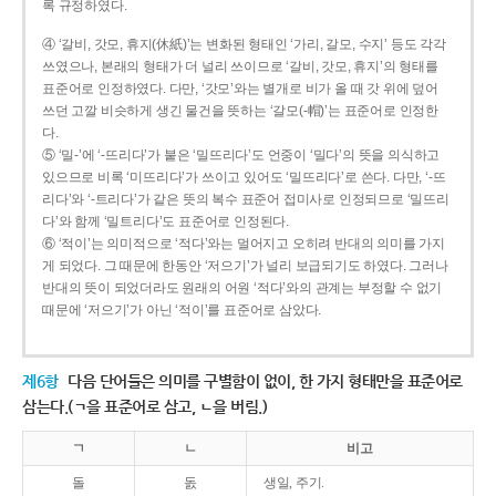
록 규정하였다.
④ ‘갈비, 갓모, 휴지(休紙)’는 변화된 형태인 ‘가리, 갈모, 수지’ 등도 각각
쓰였으나, 본래의 형태가 더 널리 쓰이므로 ‘갈비, 갓모, 휴지’의 형태를
표준어로 인정하였다. 다만, ‘갓모’와는 별개로 비가 올 때 갓 위에 덮어
쓰던 고깔 비슷하게 생긴 물건을 뜻하는 ‘갈모(-帽)’는 표준어로 인정한
다.
⑤ ‘밀-’에 ‘-뜨리다’가 붙은 ‘밀뜨리다’도 언중이 ‘밀다’의 뜻을 의식하고
있으므로 비록 ‘미뜨리다’가 쓰이고 있어도 ‘밀뜨리다’로 쓴다. 다만, ‘-뜨
리다’와 ‘-트리다’가 같은 뜻의 복수 표준어 접미사로 인정되므로 ‘밀뜨리
다’와 함께 ‘밀트리다’도 표준어로 인정된다.
⑥ ‘적이’는 의미적으로 ‘적다’와는 멀어지고 오히려 반대의 의미를 가지
게 되었다. 그 때문에 한동안 ‘저으기’가 널리 보급되기도 하였다. 그러나
반대의 뜻이 되었더라도 원래의 어원 ‘적다’와의 관계는 부정할 수 없기
때문에 ‘저으기’가 아닌 ‘적이’를 표준어로 삼았다.
제6항
다음 단어들은 의미를 구별함이 없이, 한 가지 형태만을 표준어로
삼는다.(ㄱ을 표준어로 삼고, ㄴ을 버림.)
ㄱ
ㄴ
비고
돌
돐
생일, 주기.