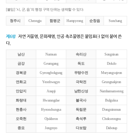
[붙임] ‘시, 군, 읍’의 행정 구역 단위는 생략할 수 있다.
청주시
Cheongju
함평군
Hampyeong
순창읍
Sunchang
제6항
자연 지물명, 문화재명, 인공 축조물명은 붙임표(-) 없이 붙여 쓴
다.
남산
Namsan
속리산
Songnisan
금강
Geumgang
독도
Dokdo
경복궁
Gyeongbokgung
무량수전
Muryangsujeon
연화교
Yeonhwagyo
극락전
Geungnakjeon
안압지
Anapji
남한산성
Namhansanseong
화랑대
Hwarangdae
불국사
Bulguksa
현충사
Hyeonchungsa
독립문
Dongnimmun
오죽헌
Ojukheon
촉석루
Chokseongnu
종묘
Jongmyo
다보탑
Dabotap