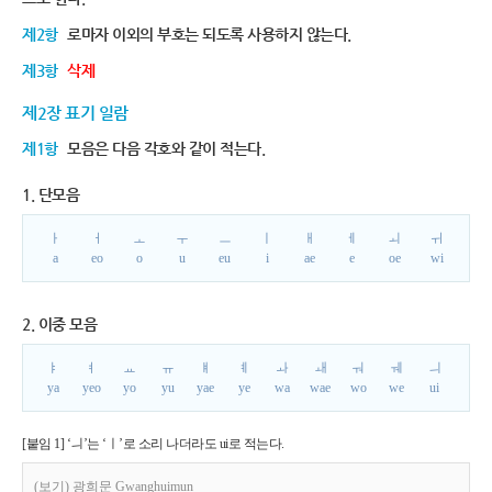
제2항
로마자 이외의 부호는 되도록 사용하지 않는다.
제3항
삭제
제2장 표기 일람
제1항
모음은 다음 각호와 같이 적는다.
1. 단모음
ㅏ
ㅓ
ㅗ
ㅜ
ㅡ
ㅣ
ㅐ
ㅔ
ㅚ
ㅟ
a
eo
o
u
eu
i
ae
e
oe
wi
2. 이중 모음
ㅑ
ㅕ
ㅛ
ㅠ
ㅒ
ㅖ
ㅘ
ㅙ
ㅝ
ㅞ
ㅢ
ya
yeo
yo
yu
yae
ye
wa
wae
wo
we
ui
[붙임 1] ‘ㅢ’는 ‘ㅣ’로 소리 나더라도 ui로 적는다.
(보기) 광희문 Gwanghuimun