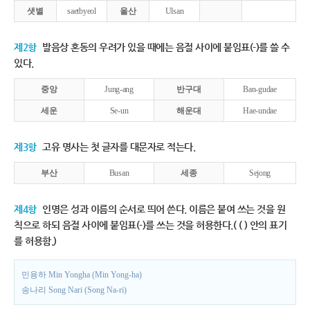
샛별
saetbyeol
울산
Ulsan
제2항
발음상 혼동의 우려가 있을 때에는 음절 사이에 붙임표(-)를 쓸 수
있다.
중앙
Jung-ang
반구대
Ban-gudae
세운
Se-un
해운대
Hae-undae
제3항
고유 명사는 첫 글자를 대문자로 적는다.
부산
Busan
세종
Sejong
제4항
인명은 성과 이름의 순서로 띄어 쓴다. 이름은 붙여 쓰는 것을 원
칙으로 하되 음절 사이에 붙임표(-)를 쓰는 것을 허용한다.( ( ) 안의 표기
를 허용함.)
민용하 Min Yongha (Min Yong-ha)
송나리 Song Nari (Song Na-ri)