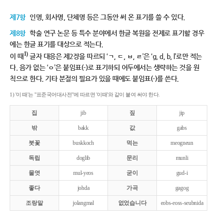
제7항
인명, 회사명, 단체명 등은 그동안 써 온 표기를 쓸 수 있다.
제8항
학술 연구 논문 등 특수 분야에서 한글 복원을 전제로 표기할 경우
에는 한글 표기를 대상으로 적는다.
1)
이 때
글자 대응은 제2장을 따르되 ‘ㄱ, ㄷ, ㅂ, ㄹ’은 ‘g, d, b, l’로만 적는
다. 음가 없는 ‘ㅇ’은 붙임표(-)로 표기하되 어두에서는 생략하는 것을 원
칙으로 한다. 기타 분절의 필요가 있을 때에도 붙임표(-)를 쓴다.
1) '이 때'는 "표준국어대사전"에 따르면 '이때'와 같이 붙여 써야 한다.
집
jib
짚
jip
밖
bakk
값
gabs
붓꽃
buskkoch
먹는
meogneun
독립
doglib
문리
munli
물엿
mul-yeos
굳이
gud-i
좋다
johda
가곡
gagog
조랑말
jolangmal
없었습니다
eobs-eoss-seubnida