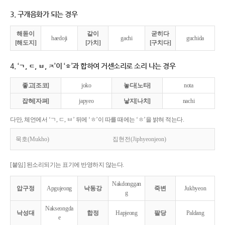
3. 구개음화가 되는 경우
해돋이
같이
굳히다
haedoji
gachi
guchida
[해도지]
[가치]
[구치다]
4. ‘ㄱ, ㄷ, ㅂ, ㅈ’이 ‘ㅎ’과 합하여 거센소리로 소리 나는 경우
좋고[조코]
joko
놓다[노타]
nota
잡혀[자펴]
japyeo
낳지[나치]
nachi
다만, 체언에서 ‘ㄱ, ㄷ, ㅂ’ 뒤에 ‘ㅎ’이 따를 때에는 ‘ㅎ’을 밝혀 적는다.
묵호(Mukho)
집현전(Jiphyeonjeon)
[붙임] 된소리되기는 표기에 반영하지 않는다.
Nakdonggan
압구정
Apgujeong
낙동강
죽변
Jukbyeon
g
Nakseongda
낙성대
합정
Hapjeong
팔당
Paldang
e