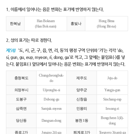
1. 이름에서 일어나는 음운 변화는 표기에 반영하지 않는다.
Han Boknam
Hong Bitna
한복남
홍빛나
(Han Bok-nam)
(Hong Bit-na)
2. 성의 표기는 따로 정한다.
제5항
‘도, 시, 군, 구, 읍, 면, 리, 동’의 행정 구역 단위와 ‘가’는 각각 ‘do,
si, gun, gu, eup, myeon, ri, dong, ga’로 적고, 그 앞에는 붙임표(-)를 넣
는다. 붙임표(-) 앞뒤에서 일어나는 음운 변화는 표기에 반영하지 않는다.
Chungcheongbuk-
충청북도
제주도
Jeju-do
do
의정부시
Uijeongbu-si
양주군
Yangju-gun
도봉구
Dobong-gu
신창읍
Sinchang-eup
삼죽면
Samjuk-myeon
인왕리
Inwang-ri
Bongcheon 1(il)-
당산동
Dangsan-dong
봉천 1동
dong
종로 2가
Jongno 2(i)-ga
퇴계로 3가
Toegyero 3(sam)-ga