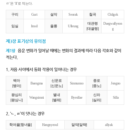
ㄹ’은 ‘ll’로 적는다.
구리
Guri
설악
Seorak
칠곡
Chilgok
대관령
Daegwallyeon
임실
Imsil
울릉
Ulleung
[대괄령]
g
제3장 표기상의 유의점
제1항
음운 변화가 일어날 때에는 변화의 결과에 따라 다음 각호와 같이
적는다.
1. 자음 사이에서 동화 작용이 일어나는 경우
백마
신문로
종로
Baengma
Sinmunno
Jongno
[뱅마]
[신문노]
[종노]
왕십리
별내
신라
Wangsimni
Byeollae
Silla
[왕심니]
[별래]
[실라]
2. ‘ㄴ, ㄹ’이 덧나는 경우
학여울[항녀울]
Hangnyeoul
알약[알략]
allyak