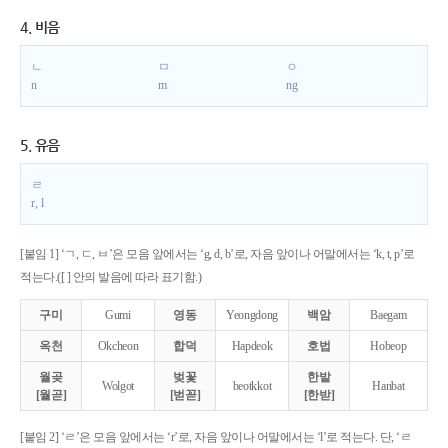
4. 비음
ㄴ
ㅁ
ㅇ
n
m
ng
5. 유음
ㄹ
r, l
[붙임 1] ‘ㄱ, ㄷ, ㅂ’은 모음 앞에서는 ‘g, d, b’로, 자음 앞이나 어말에서는 ‘k, t, p’로
적는다.([ ] 안의 발음에 따라 표기함.)
구미
Gumi
영동
Yeongdong
백암
Baegam
옥천
Okcheon
합덕
Hapdeok
호법
Hobeop
월곶
벚꽃
한밭
Wolgot
beotkkot
Hanbat
[월곧]
[벋꼳]
[한받]
[붙임 2] ‘ㄹ’은 모음 앞에서는 ‘r’로, 자음 앞이나 어말에서는 ‘l’로 적는다. 단, ‘ㄹ