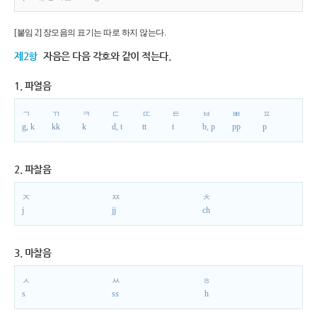
[붙임 2] 장모음의 표기는 따로 하지 않는다.
제2항
자음은 다음 각호와 같이 적는다.
1. 파열음
ㄱ
ㄲ
ㅋ
ㄷ
ㄸ
ㅌ
ㅂ
ㅃ
ㅍ
g, k
kk
k
d, t
tt
t
b, p
pp
p
2. 파찰음
ㅈ
ㅉ
ㅊ
j
jj
ch
3. 마찰음
ㅅ
ㅆ
ㅎ
s
ss
h