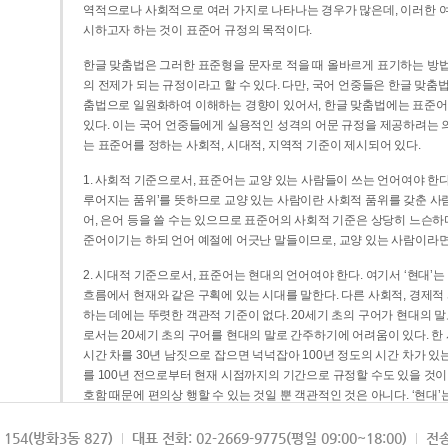
역적으로나 사회적으로 여러 가지로 나타나는 경우가 많은데, 이러한 여
시하고자 하는 것이 표준어 규정의 목적이다.
한글 맞춤법은 그러한 표준형을 문자로 적을 때 올바르게 표기하는 방법
의 전제가 되는 규정이라고 할 수 있다. 다만, 국어 언중들은 한글 맞춤
춤법으로 일원화하여 이해하는 경향이 있어서, 한글 맞춤법에는 표준어
있다. 이는 국어 언중들에게 실용적인 성격의 어문 규정을 제공하려는 
는 표준어를 정하는 사회적, 시대적, 지역적 기준이 제시되어 있다.
1. 사회적 기준으로서, 표준어는 교양 있는 사람들이 쓰는 언어여야 한다
루어지는 품위’를 뜻하므로 교양 있는 사람이란 사회적 품위를 갖춘 사람
어, 은어 등을 쓸 수는 있으므로 표준어의 사회적 기준은 상당히 느슨하다고
준어이기는 하되 언어 예절에 어긋난 말들이므로, 교양 있는 사람이라면
2. 시대적 기준으로서, 표준어는 현대의 언어여야 한다. 여기서 ‘현대
흐름에서 현재와 같은 구획에 있는 시대를 말한다. 다른 사회적, 경제적
하는 데에는 뚜렷한 객관적 기준이 없다. 20세기 초의 구어가 현대의 말
로서는 20세기 초의 구어를 현대의 말로 간주하기에 어려움이 있다. 한
시간 차를 30년 남짓으로 잡으면 넉넉잡아 100년 정도의 시간 차가 있
를 100년 전으로부터 현재 시점까지의 기간으로 규정할 수도 있을 것이다
호함 때문에 편의상 행할 수 있는 것일 뿐 객관적인 것은 아니다. ‘현대
3. 지역적 기준으로서, 표준어는 서울말이어야 한다. 이는 표준어의 공
154(방화3동 827)
대표 전화: 02-2669-9775(평일 09:00~18:00)
전송