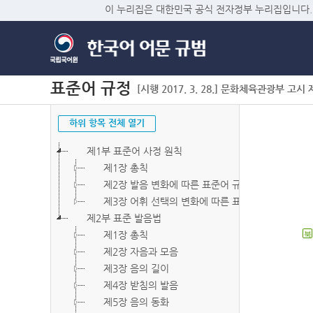
이 누리집은 대한민국 공식 전자정부 누리집입니다.
표준어 규정
[시행 2017. 3. 28.] 문화체육관광부 고시 제2
하위 항목 전체 열기
제1부 표준어 사정 원칙
제1장 총칙
제2장 발음 변화에 따른 표준어 규정
제3장 어휘 선택의 변화에 따른 표준어 규정
제2부 표준 발음법
제1장 총칙
북
제2장 자음과 모음
제3장 음의 길이
제4장 받침의 발음
제5장 음의 동화