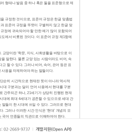
러 형태나 발음 중 하나 혹은 둘을 표준형으로 제
을 규정한 것이므로, 표준어 규정은 한글 맞춤법
법과 표준어 규정을 뚜렷이 구별하지 않고 한글 맞
 규정에 귀속되어야 할 만한 예가 많이 포함되어
의도에서 비롯된 것이다. 이 표준어 규정 제1항에
. 교양이란 ‘학문, 지식, 사회생활을 바탕으로 이
을 말한다. 물론 교양 있는 사람이라도 비어, 속
 할 수 있다. 그러나 비어, 속어, 은어 등은 표
 사용을 자제하여야 하는 말들이다.
’는 단순히 시간적으로 현재란 뜻이 아니라 역사적
 시대 구분과는 달리 언어 사용에서 현대를 구분
로 간주되곤 하나, 21세기가 상당히 진행된 현재
 시대에 최대 4세대가 공존할 수 있으므로 세대 간
는 말들이 한 시대에 쓰일 수 있다. 그러므로 현대
. 그러나 이러한 시간 인식은 ‘현대’ 개념의 모
’는 국어 언중들의 직관으로 이해하여야 한다.
용어적 성격을 가장 크게 드러내 주는 기준이다.
: 02-2669-9737
개발지원(Open API)