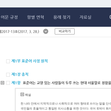
메인콘텐츠 바로가기
어문 규정
항별 연혁
용례 찾기
자료실
비교하기
017-13호(2017. 3. 28.)
제1부 표준어 사정 원칙
제1장 총칙
제1항
표준어는 교양 있는 사람들이 두루 쓰는 현대 서울말로 정함을
해설
한 나라 안에서 지역적으로나 사회적으로 여러 형태로 쓰이는 말을 단수
국민들의 효율적이고 통일된 의사소통을 위한 것이다. 국어 토박이 화자