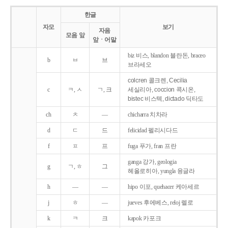
한글
자모
보기
자음
모음 앞
앞ㆍ어말
biz 비스, blandon 블란돈, braceo
b
ㅂ
브
브라세오
colcren 콜크렌, Cecilia
c
ㅋ, ㅅ
ㄱ, 크
세실리아, coccion 콕시온,
bistec 비스텍, dictado 딕타도
ch
ㅊ
―
chicharra 치차라
d
ㄷ
드
felicidad 펠리시다드
f
ㅍ
프
fuga 푸가, fran 프란
ganga 강가, geologia
g
ㄱ, ㅎ
그
헤올로히아, yungla 융글라
h
―
―
hipo 이포, quehacer 케아세르
j
ㅎ
―
jueves 후에베스, reloj 렐로
k
ㅋ
크
kapok 카포크