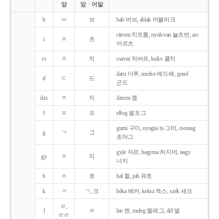
앞
앞ㆍ어말
b
ㅂ
브
bab 버브, ablak 어블러크
citrom 치트롬, nyolcvan 뇰츠번, arc
c
ㅊ
츠
어르츠
cs
ㅊ
치
csavar 처버르, kulcs 쿨치
daru 더루, medve 메드베, gond
d
ㄷ
드
곤드
dzs
ㅈ
지
dzsem 젬
f
ㅍ
프
elfog 엘포그
gumi 구미, nyugta 뉴그터, csomag
g
ㄱ
그
초머그
gyár 자르, hagyma 허지머, nagy
gy
ㅈ
지
너지
h
ㅎ
흐
hal 헐, juh 유흐
k
ㅋ
ㄱ, 크
béka 베커, keksz 켁스, szék 세크
ㄹ,
l
ㄹ
len 렌, meleg 멜레그, dél 델
ㄹㄹ