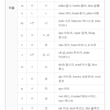
m
ㅁ
ㅁ
málna 말너, bomba 봄버, álom 알롬
자음
n
ㄴ
ㄴ
néma 네머, bunda 분더, pihen 피헨
nyak 녀크, hányszor 하니소르, irány
ny
니*
니
이라니
árpa 아르퍼, csipke 칩케, hónap
p
ㅍ
ㅂ, 프
호너프
r
ㄹ
르
róka 로커, barna 버르너, ár 아르
sál 샬, puska 푸슈카, aratás
s
시*
슈, 시
어러타시
alszik 얼시크, asztal 어스털, húsz
sz
ㅅ
스
후스
ajto 어이토, borotva 보로트버, csont
t
ㅌ
트
촌트
ty
ㅊ
치
atya 어처
vesz 베스, évszázad 에브사저드,
v
ㅂ
브
enyv 에니브
z
ㅈ
즈
zab 저브, kezd 케즈드, blúz 블루즈