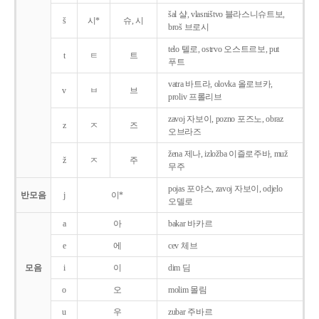
šal 샬, vlasništvo 블라스니슈트보,
š
시*
슈, 시
broš 브로시
telo 텔로, ostrvo 오스트르보, put
t
ㅌ
트
푸트
vatra 바트라, olovka 올로브카,
v
ㅂ
브
proliv 프롤리브
zavoj 자보이, pozno 포즈노, obraz
z
ㅈ
즈
오브라즈
žena 제나, izložba 이즐로주바, muž
ž
ㅈ
주
무주
pojas 포야스, zavoj 자보이, odjelo
반모음
j
이*
오델로
a
아
bakar 바카르
e
에
cev 체브
모음
i
이
dim 딤
o
오
molim 몰림
u
우
zubar 주바르