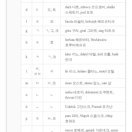
dach 다흐, zdrowy 즈드로비, słodki
d
ㄷ
드, 트
스워트키, pod 포트
f
ㅍ
프
fasola 파솔라, befsztyk 베프슈티크
g
ㄱ
ㄱ, 그, 크
góra 구라, grad 그라트, targ 타르크
herbata 헤르바타, Hrubieszów
h
ㅎ
흐
흐루비에슈프
kino 키노, daktyl 닥틸, król 크룰, bank
k
ㅋ
ㄱ, 크
반크
ㄹ,
l
ㄹ
lis 리스, kolano 콜라노, motyl 모틸
ㄹㄹ
m
ㅁ
ㅁ, 므
most 모스트, zimno 짐노, sam 삼
nerka 네르카, dokument 도쿠멘트,
n
ㄴ
ㄴ
dywan 디반
ń
ㅡ
ㄴ
Gdańsk 그단스크, Poznań 포즈난
para 파라, Słupsk 스웁스크, chłop
p
ㅍ
ㅂ, 프
흐워프
rower 로베르, garnek 가르네크, sznur