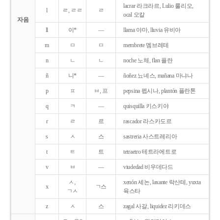
lacrar 라크라르, Lulio 룰리오,
l
ㄹ, ㄹㄹ
ㄹ
ocal 오칼
자음
ll
이*
―
llama 야마, lluvia 유비아
m
ㅁ
ㅁ
membrete 멤브레테
n
ㄴ
ㄴ
noche 노체, flan 플란
ñ
니*
―
ñoñez 뇨녜스, mañana 마냐나
p
ㅍ
ㅂ, 프
pepsina 펩시나, plantón 플란톤
q
ㅋ
―
quisquilla 키스키야
r
ㄹ
르
rascador 라스카도르
s
ㅅ
스
sastreria 사스트레리아
t
ㅌ
트
tetraetro 테트라에트로
v
ㅂ
―
viudedad 비우데다드
ㅅ,
xenón 세논, laxante 락산테, yuxta
x
ㄱ스
ㄱㅅ
육스타
z
ㅅ
스
zagal 사갈, liquidez 리키데스