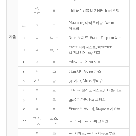
ㄹ,
l
ㄹ
bibliotecǎ 비블리오테커, hotel 호텔
ㄹㄹ
Maramureş 마라무레슈, Avram
m
ㅁ
ㅁ
아브람
자음
n
ㄴ
ㄴ, 느
Nucet 누체트, Bran 브란, pumn 품느
pianist 피아니스트, septembrie
p
ㅍ
ㅂ, 프
셉템브리에, cap 카프
r
ㄹ
르
radio 라디오, dor 도르
s
ㅅ
스
Sibiu 시비우, pas 파스
ş
시*
슈
şag 샤그, Mureş 무레슈
t
ㅌ
트
telefonist 텔레포니스트, bilet 빌레트
ţ
ㅊ
츠
ţigarǎ 치가러, braţ 브라츠
v
ㅂ
브
Victoria 빅토리아, Braşov 브라쇼브
ㄱㅅ,
크스,
x**
taxi 탁시, examen 에그자멘
그ㅈ
ㄱ스
z
ㅈ
즈
ziar 지아르, autobuz 아우토부즈