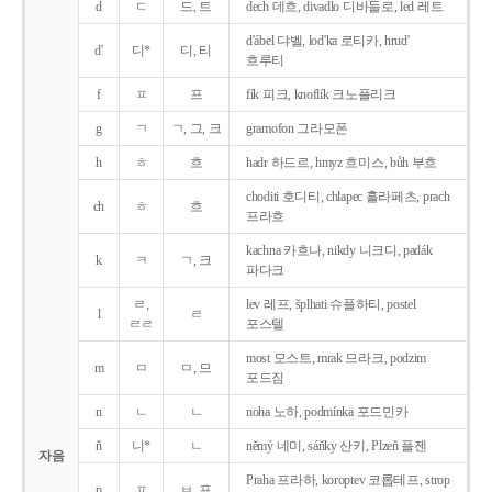
d
ㄷ
드, 트
dech 데흐, divadlo 디바들로, led 레트
d'ábel 댜벨, lod'ka 로티카, hrud'
d'
디*
디, 티
흐루티
f
ㅍ
프
fík 피크, knoflík 크노플리크
g
ㄱ
ㄱ, 그, 크
gramofon 그라모폰
h
ㅎ
흐
hadr 하드르, hmyz 흐미스, bůh 부흐
choditi 호디티, chlapec 흘라페츠, prach
ch
ㅎ
흐
프라흐
kachna 카흐나, nikdy 니크디, padák
k
ㅋ
ㄱ, 크
파다크
ㄹ,
lev 레프, šplhati 슈플하티, postel
l
ㄹ
ㄹㄹ
포스텔
most 모스트, mrak 므라크, podzim
m
ㅁ
ㅁ, 므
포드짐
n
ㄴ
ㄴ
noha 노하, podmínka 포드민카
ň
니*
ㄴ
němý 네미, sáňky 산키, Plzeň 플젠
자음
Praha 프라하, koroptev 코롭테프, strop
p
ㅍ
ㅂ, 프