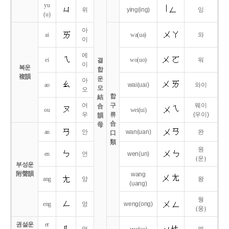
yu
위
ying
(ing)
잉
(u)
아
ai
wa
(ua)
와
이
에
ei
wo
(uo)
워
결
이
복운
합
複韻
운
아
ao
wai
(uai)
와이
모
오
합
結
어
구
웨이
合
ou
wei
(ui)
우
류
(우이)
韻
合
母
an
안
wan
(uan)
완
口
類
원
en
언
wen
(un)
(운)
부성운
附聲韻
wang
ang
앙
왕
(uang)
웡
eng
엉
weng
(ong)
(웅)
권설운
er