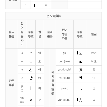
h
ㅎ
운 모 (韻母)
한
어
한어
음의
병
주음
한
음의
주음
병음
한글
분류
음
부호
글
분류
부호
자모
자
모
a
아
yai
야이
o
오
yao
(iao)
야오
e
어
you
(iou,
iu)
유
제
치
ê
에
yan
(ian)
옌
단운
류
單韻
齊
yi
이
yin(in)
인
齒
(i)
類
wu
우
yang
(iang)
양
(u)