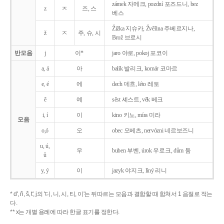
zámek 자메크, pozdní 포즈드니, bez
z
ㅈ
즈, 스
베스
Žižka 지슈카, Žvěřina 주베르지나,
ž
ㅈ
주, 슈, 시
Brož 브로시
반모음
j
이*
jaro 야로, pokoj 포코이
a, á
아
balík 발리크, komár 코마르
e, é
에
dech 데흐, léto 레토
ě
예
sěst 셰스트, věk 베크
i, í
이
kino 키노, míra 미라
모음
o,ó
오
obec 오베츠, nervózni 네르보즈니
u, ú,
우
buben 부벤, úrok 우로크, dům 둠
ů
y, ý
이
jazyk
야지크, líný 리니
* d', ň, š, t', j의 '디, 니, 시, 티, 이'는 뒤따르는 모음과 결합할 때 합쳐서 1 음절로 적는
다.
** x는 개별 용례에 따라 한글 표기를 정한다.