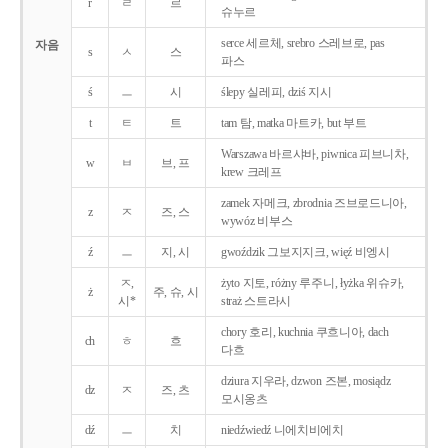
r
ㄹ
르
슈누르
serce 세르체, srebro 스레브로, pas
자음
s
ㅅ
스
파스
ś
ㅡ
시
ślepy 실레피, dziś 지시
t
ㅌ
트
tam 탐, matka 마트카, but 부트
Warszawa 바르샤바, piwnica 피브니차,
w
ㅂ
브, 프
krew 크레프
zamek 자메크, zbrodnia 즈브로드니아,
z
ㅈ
즈, 스
wywóz 비부스
ź
ㅡ
지, 시
gwoździk 그보지지크, więź 비엥시
ㅈ,
żyto 지토, różny 루주니, łyżka 위슈카,
ż
주, 슈, 시
시*
straż 스트라시
chory 호리, kuchnia 쿠흐니아, dach
ch
ㅎ
흐
다흐
dziura 지우라, dzwon 즈본, mosiądz
dz
ㅈ
즈, 츠
모시옹츠
dź
ㅡ
치
niedźwiedź 니에치비에치