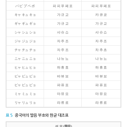
パ ピ プ ペ ポ
파 피 푸 페 포
파 피 푸 페 포
キャ キュ キョ
갸 규 교
캬 큐 쿄
ギャ ギュ ギョ
갸 규 교
갸 규 교
シャ シュ ショ
샤 슈 쇼
샤 슈 쇼
ジャ ジュ ジョ
자 주 조
자 주 조
チャ チュ チョ
자 주 조
차 추 초
ニャ ニュ ニョ
냐 뉴 뇨
냐 뉴 뇨
ヒャ ヒュ ヒョ
햐 휴 효
햐 휴 효
ビャ ビュ ビョ
뱌 뷰 뵤
뱌 뷰 뵤
ピャ ピュ ピョ
퍄 퓨 표
퍄 퓨 표
ミャ ミュ ミョ
먀 뮤 묘
먀 뮤 묘
リャ リュ リョ
랴 류 료
랴 류 료
표 5
중국어의 발음 부호와 한글 대조표
성 모 (聲母)