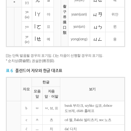
얼
yue
(ue)
웨
*
(r)
촬
ya
구
야
yuan
(uan)
위안
(ia)
류
撮
yo
요
yun
(un)
윈
口
類
ye
예
yong
(iong)
융
(ie)
[ ]는 단독 발음될 경우의 표기임. ( )는 자음이 선행할 경우의 표기임.
* 순치성(脣齒聲), 권설운(捲舌韻).
표 6
폴란드어 자모와 한글 대조표
한글
자모
보기
모음
자음
앞
앞ㆍ어말
burak 부라크, szybko 십코, dobrze
b
ㅂ
ㅂ, 브, 프
도브제, chleb 흘레프
c
ㅊ
츠
cel 첼, Balicki 발리츠키, noc 노츠
ć
ㅡ
치
dać 다치