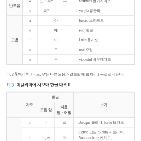
w
오ㆍ우*
―
walkirias 왈키리아스
반모음
y
이*
―
yungla 융글라
a
아
braceo 브라세오
e
에
reloj 렐로
모음
i
이
Lulio 룰리오
o
오
ocal 오칼
u
우
viudedad 비우데다드
* ll, y, ñ, w의 '이, 니, 오, 우'는 다른 모음과 결합할 때 합쳐서 1 음절로 적는다.
표 3
이탈리아어 자모와 한글 대조표
한글
자모
보기
자음
모음 앞
앞ㆍ어말
b
ㅂ
브
Bologna 볼로냐, bravo 브라보
Como 코모, Sicilia 시칠리아,
c
ㅋ, ㅊ
크
Boccaccio 보카치오,