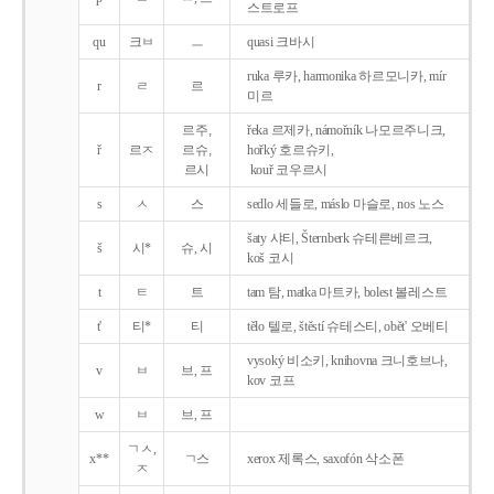
스트로프
qu
크ㅂ
ㅡ
quasi 크바시
ruka 루카, harmonika 하르모니카, mír
r
ㄹ
르
미르
르주,
řeka 르제카, námořník 나모르주니크,
ř
르ㅈ
르슈,
hořký 호르슈키,
르시
kouř 코우르시
s
ㅅ
스
sedlo 세들로, máslo 마슬로, nos 노스
šaty 샤티, Šternberk 슈테른베르크,
š
시*
슈, 시
koš 코시
t
ㅌ
트
tam 탐, matka 마트카, bolest 볼레스트
t'
티*
티
tělo 텔로, štěstí 슈테스티, obět' 오베티
vysoký 비소키, knihovna 크니호브나,
v
ㅂ
브, 프
kov 코프
w
ㅂ
브, 프
ㄱㅅ,
x**
ㄱ스
xerox 제록스, saxofón 삭소폰
ㅈ