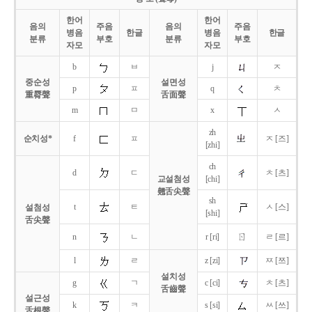
한어
한어
음의
주음
음의
주음
병음
한글
병음
한글
분류
부호
분류
부호
자모
자모
b
ㅂ
j
ㅈ
중순성
설면성
p
ㅍ
q
ㅊ
重脣聲
舌面聲
m
ㅁ
x
ㅅ
zh
순치성*
f
ㅍ
ㅈ [즈]
[zhi]
ch
d
ㄷ
ㅊ [츠]
교설첨성
[chi]
翹舌尖聲
sh
t
ㅌ
ㅅ [스]
설첨성
[shi]
舌尖聲
ㄖ
n
ㄴ
r [ri]
ㄹ [르]
l
ㄹ
z [zi]
ㅉ [쯔]
설치성
g
ㄱ
c [ci]
ㅊ [츠]
舌齒聲
설근성
k
ㅋ
s [si]
ㅆ [쓰]
舌根聲