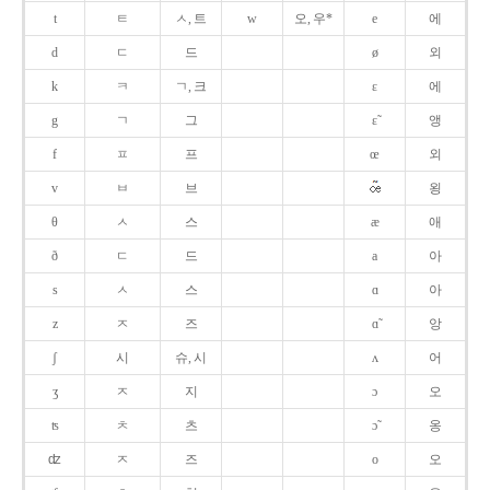
t
ㅌ
ㅅ, 트
w
오, 우*
e
에
d
ㄷ
드
ø
외
k
ㅋ
ㄱ, 크
ɛ
에
g
ㄱ
그
ɛ̃
앵
f
ㅍ
프
œ
외
v
ㅂ
브
욍
θ
ㅅ
스
æ
애
ð
ㄷ
드
a
아
s
ㅅ
스
ɑ
아
z
ㅈ
즈
ɑ̃
앙
ʃ
시
슈, 시
ʌ
어
ʒ
ㅈ
지
ɔ
오
ʦ
ㅊ
츠
ɔ̃
옹
ʣ
ㅈ
즈
o
오