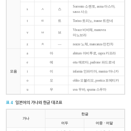
Sorrento 소렌토, asma 아스마,
s
ㅅ
스
sasso 사소
t
ㅌ
트
Torino 토리노, tranne 트란네
Vivace 비바체, manovra
v
ㅂ
브
마노브라
z
ㅊ
―
nozze 노체, mancanza 만칸차
a
아
abituro 아비투로, capra 카프라
e
에
erta 에르타, padrone 파드로네
모음
i
이
infamia 인파미아, manica 마니카
o
오
oblio 오블리오, poetica 포에티카
u
우
uva 우바, spuma 스푸마
표 4
일본어의 가나와 한글 대조표
한글
가나
어두
어중ㆍ어말