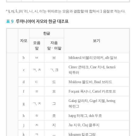
* lj, nj, š, j의 '리, 니, 시, 이'는 뒤따르는 모음과 결합할 때 합쳐서 1 음절로 적는다.
표 9
루마니아어 자모와 한글 대조표
한글
자모
보기
모음
자음
앞
앞ㆍ어말
b
ㅂ
브
bibliotecǎ 비블리오테커, alb 알브
Cîntec 큰테크, Cine 치네, facturǎ
c
ㅋ, ㅊ
ㄱ, 크
팍투러
d
ㄷ
드
Moldova 몰도바, Brad 브라드
f
ㅍ
프
Focşani 폭샤니, Cartof 카르토프
Galaţi 갈라치, Gigel 지젤, hering
g
ㄱ, ㅈ
그
헤린그
h
ㅎ
흐
haţeg 하체그, duh 두흐
j
ㅈ
지
Jiu 지우, Cluj 클루지
k
ㅋ
ㅡ
kilogram 킬로그람