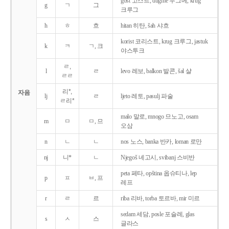
gost 고스트, dugme 두그메, krug
g
ㄱ
그
크루그
h
ㅎ
흐
hitan 히탄, šah 샤흐
korist 코리스트, krug 크루그, jastuk
k
ㅋ
ㄱ, 크
야스투크
ㄹ,
l
ㄹ
levo 레보, balkon 발콘, šal 샬
ㄹㄹ
리*,
자음
lj
ㄹ
ljeto 레토, pasulj 파술
ㄹ리*
malo 말로, mnogo 므노고, osam
m
ㅁ
ㅁ, 므
오삼
n
ㄴ
ㄴ
nos 노스, banka 반카, loman 로만
nj
니*
ㄴ
Njegoš 녜고시, svibanj 스비반
peta 페타, opština 옵슈티나, lep
p
ㅍ
ㅂ, 프
레프
r
ㄹ
르
riba 리바, torba 토르바, mir 미르
sedam 세담, posle 포슬레, glas
s
ㅅ
스
글라스