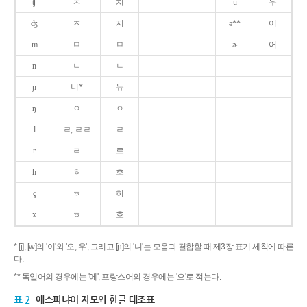
ʧ
ㅊ
치
u
우
ʤ
ㅈ
지
ə**
어
m
ㅁ
ㅁ
ɚ
어
n
ㄴ
ㄴ
ɲ
니*
뉴
ŋ
ㅇ
ㅇ
l
ㄹ, ㄹㄹ
ㄹ
r
ㄹ
르
h
ㅎ
흐
ç
ㅎ
히
x
ㅎ
흐
* [j], [w]의 '이'와 '오, 우', 그리고 [ɲ]의 '니'는 모음과 결합할 때 제3장 표기 세칙에 따른
다.
** 독일어의 경우에는 '에', 프랑스어의 경우에는 '으'로 적는다.
표 2
에스파냐어 자모와 한글 대조표