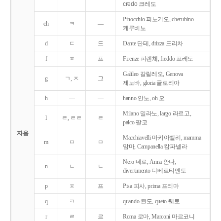
credo 크레도
Pinocchio 피노키오, cherubino
ch
ㅋ
―
케루비노
d
ㄷ
드
Dante 단테, drizza 드리차
f
ㅍ
프
Firenze 피렌체, freddo 프레도
Galileo 갈릴레오, Genova
g
ㄱ, ㅈ
그
제노바, gloria 글로리아
h
―
―
hanno 안노, oh 오
Milano 밀라노, largo 라르고,
l
ㄹ, ㄹㄹ
ㄹ
palco 팔코
자음
Macchiavelli 마키아벨리, mamma
m
ㅁ
ㅁ
맘마, Campanella 캄파넬라
Nero 네로, Anna 안나,
n
ㄴ
ㄴ
divertimento 디베르티멘토
p
ㅍ
프
Pisa 피사, prima 프리마
q
ㅋ
―
quando 콴도, queto 퀘토
r
ㄹ
르
Roma 로마, Marconi 마르코니