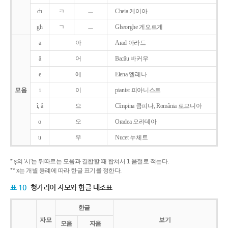
ch
ㅋ
ㅡ
Cheia 케이아
gh
ㄱ
ㅡ
Gheorghe 게오르게
a
아
Arad 아라드
ǎ
어
Bacǎu 바커우
e
에
Elena 엘레나
모음
i
이
pianist 피아니스트
î, â
으
Cîmpina 큼피나, România 로므니아
o
오
Oradea 오라데아
u
우
Nucet 누체트
* ş의 '시'는 뒤따르는 모음과 결합할 때 합쳐서 1 음절로 적는다.
** x는 개별 용례에 따라 한글 표기를 정한다.
표 10
헝가리어 자모와 한글 대조표
한글
자모
보기
모음
자음