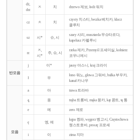
dż,
ㅈ
치
drzewo 제보, łodż 워치
drz
czysty 치스티, beczka 베치카, klucz
cz
ㅊ
치
클루치
szary 샤리, musztarda 무슈타르다,
sz
시*
슈, 시
kapelusz 카펠루시
ㅈ,
rzeka 제카, Przemyśl 프셰미실, kołnierz
rz
주, 슈, 시
시*
코우니에시
j
이*
jasny 야스니, kraj 크라이
반모음
łono 워노, głowa 그워바, bułka 부우카,
ł
우
kanał 카나우
a
아
trawa 트라바
ą̨
옹
trąba 트롱바, mąka 몽카, kąt 콩트, tą 통
e
에
zero 제로
kępa 켕파, węgorz 벵고시, Częstochowa
ę
엥, 에
쳉스토호바, proszę 프로셰
모음
i
이
zima 지마