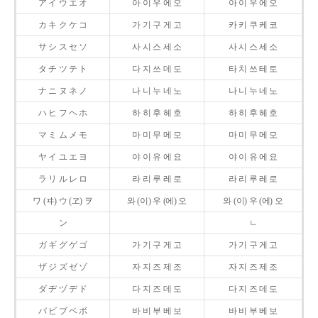
ア イ ウ エ オ
아 이 우 에 오
아 이 우 에 오
カ キ ク ケ コ
가 기 구 게 고
카 키 쿠 케 코
サ シ ス セ ソ
사 시 스 세 소
사 시 스 세 소
タ チ ツ テ ト
다 지 쓰 데 도
타 치 쓰 테 토
ナ ニ ヌ ネ ノ
나 니 누 네 노
나 니 누 네 노
ハ ヒ フ ヘ ホ
하 히 후 헤 호
하 히 후 헤 호
マ ミ ム メ モ
마 미 무 메 모
마 미 무 메 모
ヤ イ ユ エ ヨ
야 이 유 에 요
야 이 유 에 요
ラ リ ル レ ロ
라 리 루 레 로
라 리 루 레 로
ワ (ヰ) ウ (ヱ) ヲ
와 (이) 우 (에) 오
와 (이) 우 (에) 오
ン
ㄴ
ガ ギ グ ゲ ゴ
가 기 구 게 고
가 기 구 게 고
ザ ジ ズ ゼ ゾ
자 지 즈 제 조
자 지 즈 제 조
ダ ヂ ヅ デ ド
다 지 즈 데 도
다 지 즈 데 도
バ ビ ブ ベ ボ
바 비 부 베 보
바 비 부 베 보