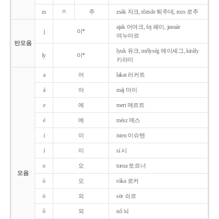
zs
ㅈ
주
zsák 자크, tőzsde 퇴주데, rozs 로주
ajak 어여크, fej 페이, január
j
이*
여누아르
반모음
lyuk 유크, mélység 메이셰그, király
ly
이*
키라이
a
어
lakat 러커트
á
아
máj 마이
e
에
mert 메르트
é
에
mész 메스
i
이
isten 이슈텐
í
이
sí 시
o
오
torna 토르너
모음
ó
오
róka 로커
ö
외
sör 쇠르
ő
외
nő 뇌