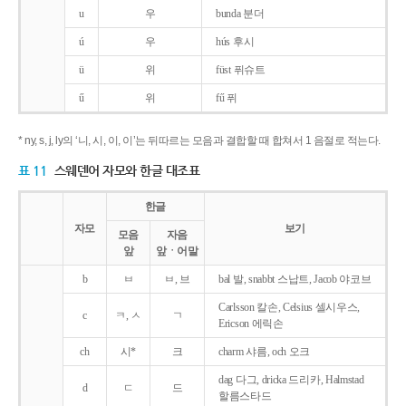
u
우
bunda 분더
ú
우
hús 후시
ü
위
füst 퓌슈트
ű
위
fű 퓌
* ny, s, j, ly의 ‘니, 시, 이, 이’는 뒤따르는 모음과 결합할 때 합쳐서 1 음절로 적는다.
표 11
스웨덴어 자모와 한글 대조표
한글
자모
보기
모음
자음
앞
앞ㆍ어말
b
ㅂ
ㅂ, 브
bal 발, snabbt 스납트, Jacob 야코브
Carlsson 칼손, Celsius 셀시우스,
c
ㅋ, ㅅ
ㄱ
Ericson 에릭손
ch
시*
크
charm 샤름, och 오크
dag 다그, dricka 드리카, Halmstad
d
ㄷ
드
할름스타드