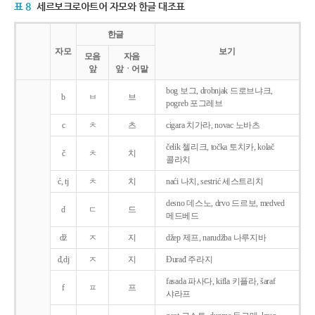
표 8
세르보크로아트어 자모와 한글 대조표
한글
자모
보기
모음
자음
앞
앞ㆍ어말
bog 보그, drobnjak 드로브냐크,
b
ㅂ
브
pogreb 포그레브
c
ㅊ
츠
cigara 치가라, novac 노바츠
čelik 첼리크, točka 토치카, kolač
č
ㅊ
치
콜라치
ć, tj
ㅊ
치
naći 나치, sestrić 세스트리치
desno 데스노, drvo 드르보, medved
d
ㄷ
드
메드베드
dž
ㅈ
지
džep 제프, narudžba 나루지바
đ,dj
ㅈ
지
Ðurađ 주라지
fasada 파사다, kifla 키플라, šaraf
f
ㅍ
프
샤라프