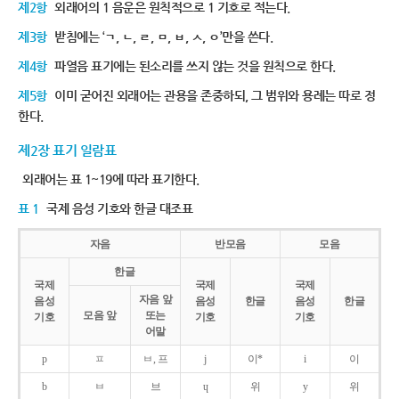
제2항
외래어의 1 음운은 원칙적으로 1 기호로 적는다.
제3항
받침에는 ‘ㄱ, ㄴ, ㄹ, ㅁ, ㅂ, ㅅ, ㅇ’만을 쓴다.
제4항
파열음 표기에는 된소리를 쓰지 않는 것을 원칙으로 한다.
제5항
이미 굳어진 외래어는 관용을 존중하되, 그 범위와 용례는 따로 정
한다.
제2장 표기 일람표
외래어는 표 1~19에 따라 표기한다.
표 1
국제 음성 기호와 한글 대조표
자음
반모음
모음
한글
국제
국제
국제
자음 앞
음성
음성
한글
음성
한글
모음 앞
또는
기호
기호
기호
어말
p
ㅍ
ㅂ, 프
j
이*
i
이
b
ㅂ
브
ɥ
위
y
위