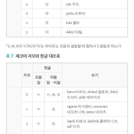
o
오
udo 우도
ó
우
próba 프루바
u
우
kula 쿨라
y
이
daktyl 닥틸
* ż, sz, rz의 '시'와 j의 '이'는 뒤따르는 모음과 결합할 때 합쳐서 1 음절로 적는다.
표 7
체코어 자모와 한글 대조표
한글
자모
보기
모음
자음
앞
앞ㆍ어말
barva 바르바, obchod 옵호트, dobrý
b
ㅂ
ㅂ, 브, 프
도브리, jeřab 예르자프
cigareta 치가레타, nemocnice
c
ㅊ
츠
네모츠니체, nemoc 네모츠
čapek 차페크, kulečnik 쿨레치니크,
č
ㅊ
치
míč 미치